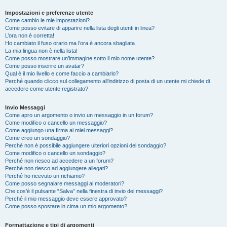
Impostazioni e preferenze utente
Come cambio le mie impostazioni?
Come posso evitare di apparire nella lista degli utenti in linea?
L’ora non è corretta!
Ho cambiato il fuso orario ma l’ora è ancora sbagliata
La mia lingua non è nella lista!
Come posso mostrare un’immagine sotto il mio nome utente?
Come posso inserire un avatar?
Qual è il mio livello e come faccio a cambiarlo?
Perché quando clicco sul collegamento all’indirizzo di posta di un utente mi chiede di
accedere come utente registrato?
Invio Messaggi
Come apro un argomento o invio un messaggio in un forum?
Come modifico o cancello un messaggio?
Come aggiungo una firma ai miei messaggi?
Come creo un sondaggio?
Perché non è possibile aggiungere ulteriori opzioni del sondaggio?
Come modifico o cancello un sondaggio?
Perché non riesco ad accedere a un forum?
Perché non riesco ad aggiungere allegati?
Perché ho ricevuto un richiamo?
Come posso segnalare messaggi ai moderatori?
Che cos’è il pulsante “Salva” nella finestra di invio dei messaggi?
Perché il mio messaggio deve essere approvato?
Come posso spostare in cima un mio argomento?
Formattazione e tipi di argomenti