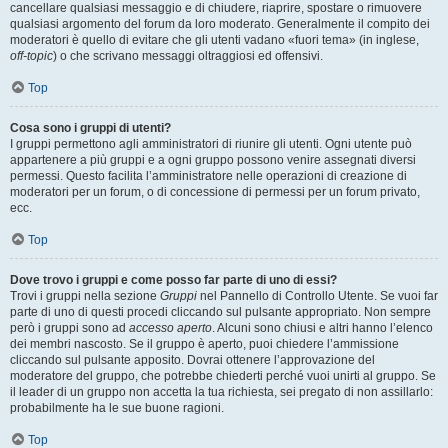
cancellare qualsiasi messaggio e di chiudere, riaprire, spostare o rimuovere
qualsiasi argomento del forum da loro moderato. Generalmente il compito dei
moderatori è quello di evitare che gli utenti vadano «fuori tema» (in inglese,
off-topic
) o che scrivano messaggi oltraggiosi ed offensivi.
Top
Cosa sono i gruppi di utenti?
I gruppi permettono agli amministratori di riunire gli utenti. Ogni utente può
appartenere a più gruppi e a ogni gruppo possono venire assegnati diversi
permessi. Questo facilita l’amministratore nelle operazioni di creazione di
moderatori per un forum, o di concessione di permessi per un forum privato,
ecc.
Top
Dove trovo i gruppi e come posso far parte di uno di essi?
Trovi i gruppi nella sezione
Gruppi
nel Pannello di Controllo Utente. Se vuoi far
parte di uno di questi procedi cliccando sul pulsante appropriato. Non sempre
però i gruppi sono ad
accesso aperto
. Alcuni sono chiusi e altri hanno l’elenco
dei membri nascosto. Se il gruppo è aperto, puoi chiedere l’ammissione
cliccando sul pulsante apposito. Dovrai ottenere l’approvazione del
moderatore del gruppo, che potrebbe chiederti perché vuoi unirti al gruppo. Se
il leader di un gruppo non accetta la tua richiesta, sei pregato di non assillarlo:
probabilmente ha le sue buone ragioni.
Top