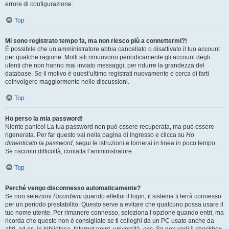
errore di configurazione.
Top
Mi sono registrato tempo fa, ma non riesco più a connettermi?!
È possibile che un amministratore abbia cancellato o disattivato il tuo account
per qualche ragione. Molti siti rimuovono periodicamente gli account degli
utenti che non hanno mai inviato messaggi, per ridurre la grandezza del
database. Se il motivo è quest’ultimo registrati nuovamente e cerca di farti
coinvolgere maggiormente nelle discussioni.
Top
Ho perso la mia password!
Niente panico! La tua password non può essere recuperata, ma può essere
rigenerata. Per far questo vai nella pagina di ingresso e clicca su
Ho
dimenticato la password
, segui le istruzioni e tornerai in linea in poco tempo.
Se riscontri difficoltà, contatta l’amministratore.
Top
Perché vengo disconnesso automaticamente?
Se non selezioni
Ricordami
quando effettui il login, il sistema ti terrà connesso
per un periodo prestabilito. Questo serve a evitare che qualcuno possa usare il
tuo nome utente. Per rimanere connesso, seleziona l’opzione quando entri, ma
ricorda che questo non è consigliato se ti colleghi da un PC usato anche da