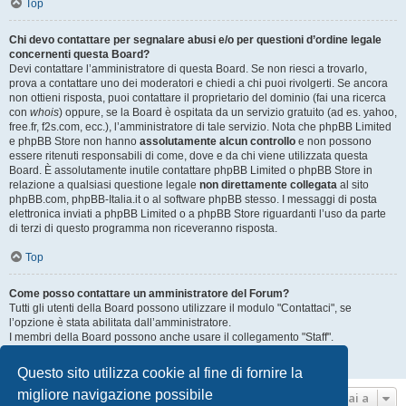
Top
Chi devo contattare per segnalare abusi e/o per questioni d’ordine legale
concernenti questa Board?
Devi contattare l’amministratore di questa Board. Se non riesci a trovarlo,
prova a contattare uno dei moderatori e chiedi a chi puoi rivolgerti. Se ancora
non ottieni risposta, puoi contattare il proprietario del dominio (fai una ricerca
con
whois
) oppure, se la Board è ospitata da un servizio gratuito (ad es. yahoo,
free.fr, f2s.com, ecc.), l’amministratore di tale servizio. Nota che phpBB Limited
e phpBB Store non hanno
assolutamente alcun controllo
e non possono
essere ritenuti responsabili di come, dove e da chi viene utilizzata questa
Board. È assolutamente inutile contattare phpBB Limited o phpBB Store in
relazione a qualsiasi questione legale
non direttamente collegata
al sito
phpBB.com, phpBB-Italia.it o al software phpBB stesso. I messaggi di posta
elettronica inviati a phpBB Limited o a phpBB Store riguardanti l’uso da parte
di terzi di questo programma non riceveranno risposta.
Top
Come posso contattare un amministratore del Forum?
Tutti gli utenti della Board possono utilizzare il modulo "Contattaci", se
l’opzione è stata abilitata dall’amministratore.
I membri della Board possono anche usare il collegamento "Staff".
Top
Questo sito utilizza cookie al fine di fornire la
migliore navigazione possibile
Vai a