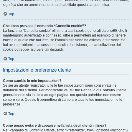
altri, ad es. in biblioteca, Internet point, università, ecc. Se non vedi il checkbox,
significa che un amministratore ha disabilitato questa caratteristica.
Top
Che cosa provoca il comando “Cancella cookie”?
La funzione “Cancella cookie” eliminerà tutti i cookie generati da phpBB che ti
mantengono autenticato e connesso, oltre a permetterti ad esempio di tenere
traccia di quello che hai letto, se l’amministrazione ha attivato la funzione. Se
hai avuto problemi di accesso o di uscita dal sistema, la cancellazione dei
cookie potrebbe risolvere tali disguidi.
Top
Impostazioni e preferenze utente
Come cambio le mie impostazioni?
Se sei un utente registrato, tutte le tue impostazioni sono conservate nel
database del sistema. Per modificarle vai sul tuo Pannello di Controllo Utente;
generalmente sta in cima ad ogni pagina, ma questo potrebbe non essere
sempre vero. Questo ti permetterà di cambiare tutte le tue impostazioni e le
preferenze.
Top
Come posso evitare di apparire nella lista degli utenti in linea?
Nel Pannello di Controllo Utente, sotto “Preferenze”, trovi l’opzione
Nascondi il