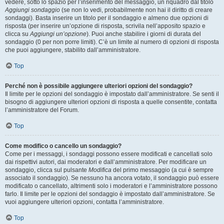
vedere, sotto lo spazio per l’inserimento del messaggio, un riquadro dal titolo
Aggiungi sondaggio
(se non lo vedi, probabilmente non hai il diritto di creare
sondaggi). Basta inserire un titolo per il sondaggio e almeno due opzioni di
risposta (per inserire un’opzione di risposta, scrivila nell’apposito spazio e
clicca su
Aggiungi un’opzione
). Puoi anche stabilire i giorni di durata del
sondaggio (0 per non porre limiti). C’è un limite al numero di opzioni di risposta
che puoi aggiungere, stabilito dall’amministratore.
Top
Perché non è possibile aggiungere ulteriori opzioni del sondaggio?
Il limite per le opzioni del sondaggio è impostato dall’amministratore. Se senti il
bisogno di aggiungere ulteriori opzioni di risposta a quelle consentite, contatta
l’amministratore del Forum.
Top
Come modifico o cancello un sondaggio?
Come per i messaggi, i sondaggi possono essere modificati e cancellati solo
dai rispettivi autori, dai moderatori e dall’amministratore. Per modificare un
sondaggio, clicca sul pulsante
Modifica
del primo messaggio (a cui è sempre
associato il sondaggio). Se nessuno ha ancora votato, il sondaggio può essere
modificato o cancellato, altrimenti solo i moderatori e l’amministratore possono
farlo. Il limite per le opzioni del sondaggio è impostato dall’amministratore. Se
vuoi aggiungere ulteriori opzioni, contatta l’amministratore.
Top