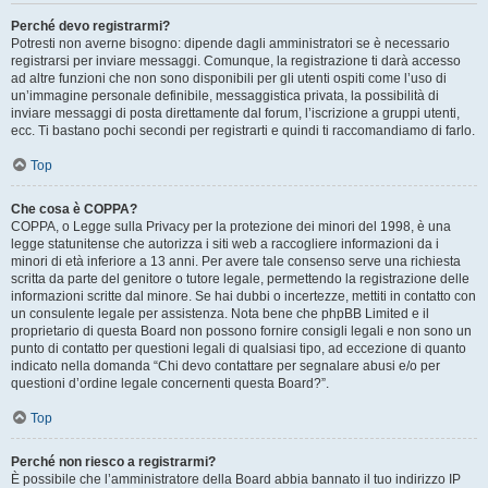
Perché devo registrarmi?
Potresti non averne bisogno: dipende dagli amministratori se è necessario
registrarsi per inviare messaggi. Comunque, la registrazione ti darà accesso
ad altre funzioni che non sono disponibili per gli utenti ospiti come l’uso di
un’immagine personale definibile, messaggistica privata, la possibilità di
inviare messaggi di posta direttamente dal forum, l’iscrizione a gruppi utenti,
ecc. Ti bastano pochi secondi per registrarti e quindi ti raccomandiamo di farlo.
Top
Che cosa è COPPA?
COPPA, o Legge sulla Privacy per la protezione dei minori del 1998, è una
legge statunitense che autorizza i siti web a raccogliere informazioni da i
minori di età inferiore a 13 anni. Per avere tale consenso serve una richiesta
scritta da parte del genitore o tutore legale, permettendo la registrazione delle
informazioni scritte dal minore. Se hai dubbi o incertezze, mettiti in contatto con
un consulente legale per assistenza. Nota bene che phpBB Limited e il
proprietario di questa Board non possono fornire consigli legali e non sono un
punto di contatto per questioni legali di qualsiasi tipo, ad eccezione di quanto
indicato nella domanda “Chi devo contattare per segnalare abusi e/o per
questioni d’ordine legale concernenti questa Board?”.
Top
Perché non riesco a registrarmi?
È possibile che l’amministratore della Board abbia bannato il tuo indirizzo IP