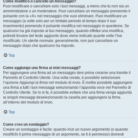
Come modifico o cancello un messaggio?
Puoi modificare o cancellare solo i tuoi messaggi, a meno che tu non sia un
amministratore o un moderatore. Puoi cancellare un messaggio premendo il
pulsante con la «X» nel messaggio che vuoi eliminare. Puoi modificare un
messaggio (a volte solo per un limitato periodo di tempo dopo il suo
inserimento) premendo il pulsante
modifica
nel messaggio in questione. Se
qualcuno ha già risposto al tuo messaggio, quando effettui una modifica,
potresti trovare del testo aggiunto dove viene indicato quante volte l’hai
modificato. Un utente normale, generalmente, non può cancellare un
messaggio dopo che qualcuno ha risposto.
Top
Come aggiungo una firma ai miei messaggi?
Per aggiungere una firma ad un messaggio devi prima crearne una tramite il
Pannello di Controllo Utente. Una volta creata, è possibile selezionare
l’opzione
Aggiungi la firma
nel modulo di invio. È inoltre possibile aggiungere
una firma a tutti i tuoi messaggi selezionando l’apposita voce nel Pannello di
Controllo Utente. Se lo si fa, è possibile evitare che una firma venga aggiunta
ai singoli messaggi deselezionando la casella per aggiungere la firma
all’interno del modulo di invio.
Top
Come creo un sondaggio?
Creare un sondaggio è facile: quando inizi un nuovo argomento (o quando
modifichi il primo messaggio di un argomento, se ti è permesso) dovresti