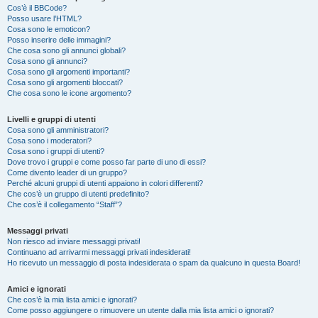
Cos’è il BBCode?
Posso usare l’HTML?
Cosa sono le emoticon?
Posso inserire delle immagini?
Che cosa sono gli annunci globali?
Cosa sono gli annunci?
Cosa sono gli argomenti importanti?
Cosa sono gli argomenti bloccati?
Che cosa sono le icone argomento?
Livelli e gruppi di utenti
Cosa sono gli amministratori?
Cosa sono i moderatori?
Cosa sono i gruppi di utenti?
Dove trovo i gruppi e come posso far parte di uno di essi?
Come divento leader di un gruppo?
Perché alcuni gruppi di utenti appaiono in colori differenti?
Che cos’è un gruppo di utenti predefinito?
Che cos’è il collegamento “Staff”?
Messaggi privati
Non riesco ad inviare messaggi privati!
Continuano ad arrivarmi messaggi privati indesiderati!
Ho ricevuto un messaggio di posta indesiderata o spam da qualcuno in questa Board!
Amici e ignorati
Che cos’è la mia lista amici e ignorati?
Come posso aggiungere o rimuovere un utente dalla mia lista amici o ignorati?