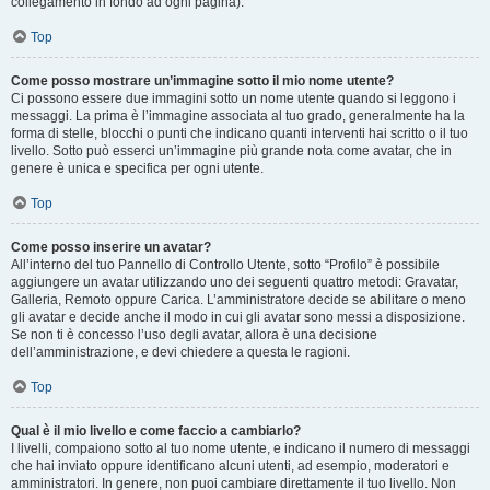
collegamento in fondo ad ogni pagina).
Top
Come posso mostrare un’immagine sotto il mio nome utente?
Ci possono essere due immagini sotto un nome utente quando si leggono i
messaggi. La prima è l’immagine associata al tuo grado, generalmente ha la
forma di stelle, blocchi o punti che indicano quanti interventi hai scritto o il tuo
livello. Sotto può esserci un’immagine più grande nota come avatar, che in
genere è unica e specifica per ogni utente.
Top
Come posso inserire un avatar?
All’interno del tuo Pannello di Controllo Utente, sotto “Profilo” è possibile
aggiungere un avatar utilizzando uno dei seguenti quattro metodi: Gravatar,
Galleria, Remoto oppure Carica. L’amministratore decide se abilitare o meno
gli avatar e decide anche il modo in cui gli avatar sono messi a disposizione.
Se non ti è concesso l’uso degli avatar, allora è una decisione
dell’amministrazione, e devi chiedere a questa le ragioni.
Top
Qual è il mio livello e come faccio a cambiarlo?
I livelli, compaiono sotto al tuo nome utente, e indicano il numero di messaggi
che hai inviato oppure identificano alcuni utenti, ad esempio, moderatori e
amministratori. In genere, non puoi cambiare direttamente il tuo livello. Non