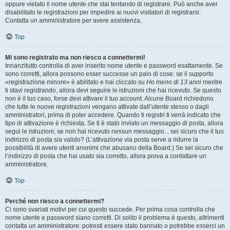
oppure vietato il nome utente che stai tentando di registrare. Può anche aver
disabilitato le registrazioni per impedire ai nuovi visitatori di registrarsi.
Contatta un amministratore per avere assistenza.
Top
Mi sono registrato ma non riesco a connettermi!
Innanzitutto controlla di aver inserito nome utente e password esattamente. Se
sono corretti, allora possono esser successe un paio di cose: se il supporto
«registrazione minore» è abilitato e hai cliccato su
Ho meno di 13 anni
mentre
ti stavi registrando, allora devi seguire le istruzioni che hai ricevuto. Se questo
non è il tuo caso, forse devi attivare il tuo account. Alcune Board richiedono
che tutte le nuove registrazioni vengano attivate dall’utente stesso o dagli
amministratori, prima di poter accedere. Quando ti registri ti verrà indicato che
tipo di attivazione è richiesta. Se ti è stato inviato un messaggio di posta, allora
segui le istruzioni; se non hai ricevuto nessun messaggio... sei sicuro che il tuo
indirizzo di posta sia valido? (L’attivazione via posta serve a ridurre la
possibilità di avere utenti anonimi che abusano della Board.) Se sei sicuro che
l’indirizzo di posta che hai usato sia corretto, allora prova a contattare un
amministratore.
Top
Perché non riesco a connettermi?
Ci sono svariati motivi per cui questo succede. Per prima cosa controlla che
nome utente e password siano corretti. Di solito il problema è questo, altrimenti
contatta un amministratore: potresti essere stato bannato o potrebbe esserci un