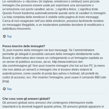
Le «emoticon» o «faccine» (in inglese,
emoticons
o
smileys
) sono piccole
immagini che possono essere usate per esprimere una sensazione o
un’emozione con pochi caratteri; ad es. :) significa felice, :( significa triste.
Questo Forum trasforma automaticamente queste serie di caratteri in immagini.
La lista completa delle emoticon è visibile nella pagina di invio messaggi.
Cerca di non esagerare nell’uso delle emoticon, possono facilmente rendere
un messaggio illeggibile, e un moderatore potrebbe decidere di modificarlo o
addirittura rimuoverlo.
Top
Posso inserire delle immagini?
Sì, puoi inserire delle immagini nei tuoi messaggi. Se l’amministratore
permette gli allegati è possibile caricare delle immagini direttamente sulla
Board; in alternativa devi creare un collegamento a un’immagine ospitata su
un server di pubblico accesso, ad es. http://www.indirizzo-del-
sito.com/immagine.gif. Non puoi inserire immagini che hai sul tuo PC (a meno
che non abbia un server!) o immagini che si trovano dietro sistemi di
autenticazione, come caselle di posta tipo yahoo o hotmail, siti protetti da
codici di accesso, ecc. Per inserire l’immagine, puoi usare il comando BBCode
[img].
Top
Che cosa sono gli annunci globali?
Gli annunci globali sono annunci che contengono informazioni molto
importanti e tu dovresti leggerli quanto prima. Gli annunci globali appaiono in