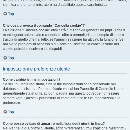
altri, ad es. in biblioteca, Internet point, università, ecc. Se non vedi il checkbox,
significa che un amministratore ha disabilitato questa caratteristica.
Top
Che cosa provoca il comando “Cancella cookie”?
La funzione “Cancella cookie” eliminerà tutti i cookie generati da phpBB che ti
mantengono autenticato e connesso, oltre a permetterti ad esempio di tenere
traccia di quello che hai letto, se l’amministrazione ha attivato la funzione. Se
hai avuto problemi di accesso o di uscita dal sistema, la cancellazione dei
cookie potrebbe risolvere tali disguidi.
Top
Impostazioni e preferenze utente
Come cambio le mie impostazioni?
Se sei un utente registrato, tutte le tue impostazioni sono conservate nel
database del sistema. Per modificarle vai sul tuo Pannello di Controllo Utente;
generalmente sta in cima ad ogni pagina, ma questo potrebbe non essere
sempre vero. Questo ti permetterà di cambiare tutte le tue impostazioni e le
preferenze.
Top
Come posso evitare di apparire nella lista degli utenti in linea?
Nel Pannello di Controllo Utente, sotto “Preferenze”, trovi l’opzione
Nascondi il