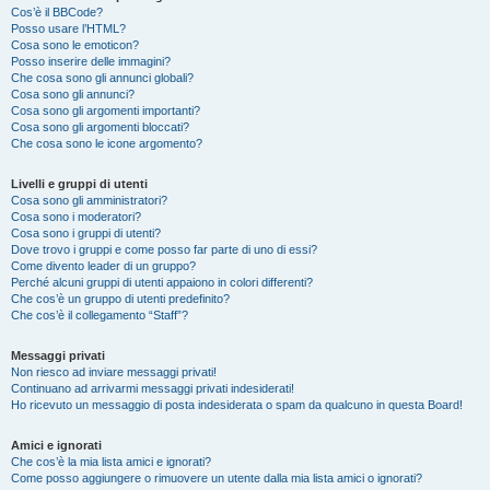
Cos’è il BBCode?
Posso usare l’HTML?
Cosa sono le emoticon?
Posso inserire delle immagini?
Che cosa sono gli annunci globali?
Cosa sono gli annunci?
Cosa sono gli argomenti importanti?
Cosa sono gli argomenti bloccati?
Che cosa sono le icone argomento?
Livelli e gruppi di utenti
Cosa sono gli amministratori?
Cosa sono i moderatori?
Cosa sono i gruppi di utenti?
Dove trovo i gruppi e come posso far parte di uno di essi?
Come divento leader di un gruppo?
Perché alcuni gruppi di utenti appaiono in colori differenti?
Che cos’è un gruppo di utenti predefinito?
Che cos’è il collegamento “Staff”?
Messaggi privati
Non riesco ad inviare messaggi privati!
Continuano ad arrivarmi messaggi privati indesiderati!
Ho ricevuto un messaggio di posta indesiderata o spam da qualcuno in questa Board!
Amici e ignorati
Che cos’è la mia lista amici e ignorati?
Come posso aggiungere o rimuovere un utente dalla mia lista amici o ignorati?