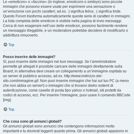
Le «emoticon» o «faccine» (in inglese,
emoticons
o
smileys
) sono piccole
immagini che possono essere usate per esprimere una sensazione o
un’emozione con pochi caratteri; ad es. :) significa felice, :( significa triste.
Questo Forum trasforma automaticamente queste serie di caratteri in immagini.
La lista completa delle emoticon è visibile nella pagina di invio messaggi.
Cerca di non esagerare nell’uso delle emoticon, possono facilmente rendere
un messaggio illeggibile, e un moderatore potrebbe decidere di modificarlo o
addirittura rimuoverlo.
Top
Posso inserire delle immagini?
Sì, puoi inserire delle immagini nei tuoi messaggi. Se l’amministratore
permette gli allegati è possibile caricare delle immagini direttamente sulla
Board; in alternativa devi creare un collegamento a un’immagine ospitata su
un server di pubblico accesso, ad es. http://www.indirizzo-del-
sito.com/immagine.gif. Non puoi inserire immagini che hai sul tuo PC (a meno
che non abbia un server!) o immagini che si trovano dietro sistemi di
autenticazione, come caselle di posta tipo yahoo o hotmail, siti protetti da
codici di accesso, ecc. Per inserire l’immagine, puoi usare il comando BBCode
[img].
Top
Che cosa sono gli annunci globali?
Gli annunci globali sono annunci che contengono informazioni molto
importanti e tu dovresti leggerli quanto prima. Gli annunci globali appaiono in