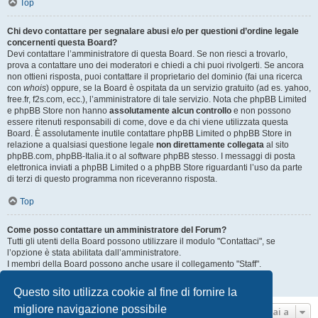
Top
Chi devo contattare per segnalare abusi e/o per questioni d’ordine legale
concernenti questa Board?
Devi contattare l’amministratore di questa Board. Se non riesci a trovarlo,
prova a contattare uno dei moderatori e chiedi a chi puoi rivolgerti. Se ancora
non ottieni risposta, puoi contattare il proprietario del dominio (fai una ricerca
con
whois
) oppure, se la Board è ospitata da un servizio gratuito (ad es. yahoo,
free.fr, f2s.com, ecc.), l’amministratore di tale servizio. Nota che phpBB Limited
e phpBB Store non hanno
assolutamente alcun controllo
e non possono
essere ritenuti responsabili di come, dove e da chi viene utilizzata questa
Board. È assolutamente inutile contattare phpBB Limited o phpBB Store in
relazione a qualsiasi questione legale
non direttamente collegata
al sito
phpBB.com, phpBB-Italia.it o al software phpBB stesso. I messaggi di posta
elettronica inviati a phpBB Limited o a phpBB Store riguardanti l’uso da parte
di terzi di questo programma non riceveranno risposta.
Top
Come posso contattare un amministratore del Forum?
Tutti gli utenti della Board possono utilizzare il modulo "Contattaci", se
l’opzione è stata abilitata dall’amministratore.
I membri della Board possono anche usare il collegamento "Staff".
Top
Questo sito utilizza cookie al fine di fornire la
migliore navigazione possibile
Vai a