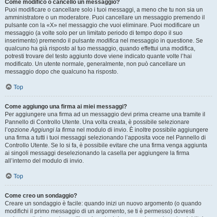
Come modifico o cancello un messaggio?
Puoi modificare o cancellare solo i tuoi messaggi, a meno che tu non sia un
amministratore o un moderatore. Puoi cancellare un messaggio premendo il
pulsante con la «X» nel messaggio che vuoi eliminare. Puoi modificare un
messaggio (a volte solo per un limitato periodo di tempo dopo il suo
inserimento) premendo il pulsante
modifica
nel messaggio in questione. Se
qualcuno ha già risposto al tuo messaggio, quando effettui una modifica,
potresti trovare del testo aggiunto dove viene indicato quante volte l’hai
modificato. Un utente normale, generalmente, non può cancellare un
messaggio dopo che qualcuno ha risposto.
Top
Come aggiungo una firma ai miei messaggi?
Per aggiungere una firma ad un messaggio devi prima crearne una tramite il
Pannello di Controllo Utente. Una volta creata, è possibile selezionare
l’opzione
Aggiungi la firma
nel modulo di invio. È inoltre possibile aggiungere
una firma a tutti i tuoi messaggi selezionando l’apposita voce nel Pannello di
Controllo Utente. Se lo si fa, è possibile evitare che una firma venga aggiunta
ai singoli messaggi deselezionando la casella per aggiungere la firma
all’interno del modulo di invio.
Top
Come creo un sondaggio?
Creare un sondaggio è facile: quando inizi un nuovo argomento (o quando
modifichi il primo messaggio di un argomento, se ti è permesso) dovresti