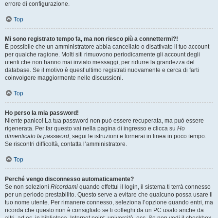
errore di configurazione.
Top
Mi sono registrato tempo fa, ma non riesco più a connettermi?!
È possibile che un amministratore abbia cancellato o disattivato il tuo account
per qualche ragione. Molti siti rimuovono periodicamente gli account degli
utenti che non hanno mai inviato messaggi, per ridurre la grandezza del
database. Se il motivo è quest’ultimo registrati nuovamente e cerca di farti
coinvolgere maggiormente nelle discussioni.
Top
Ho perso la mia password!
Niente panico! La tua password non può essere recuperata, ma può essere
rigenerata. Per far questo vai nella pagina di ingresso e clicca su
Ho
dimenticato la password
, segui le istruzioni e tornerai in linea in poco tempo.
Se riscontri difficoltà, contatta l’amministratore.
Top
Perché vengo disconnesso automaticamente?
Se non selezioni
Ricordami
quando effettui il login, il sistema ti terrà connesso
per un periodo prestabilito. Questo serve a evitare che qualcuno possa usare il
tuo nome utente. Per rimanere connesso, seleziona l’opzione quando entri, ma
ricorda che questo non è consigliato se ti colleghi da un PC usato anche da