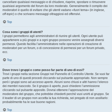
cancellare qualsiasi messaggio e di chiudere, riaprire, spostare o rimuovere
qualsiasi argomento del forum da loro moderato. Generalmente il compito dei
moderatori è quello di evitare che gli utenti vadano «fuori tema» (in inglese,
off-topic
) o che scrivano messaggi oltraggiosi ed offensivi.
Top
Cosa sono i gruppi di utenti?
I gruppi permettono agli amministratori di riunire gli utenti. Ogni utente può
appartenere a più gruppi e a ogni gruppo possono venire assegnati diversi
permessi. Questo facilita l’amministratore nelle operazioni di creazione di
moderatori per un forum, o di concessione di permessi per un forum privato,
ecc.
Top
Dove trovo i gruppi e come posso far parte di uno di essi?
Trovi i gruppi nella sezione
Gruppi
nel Pannello di Controllo Utente. Se vuoi far
parte di uno di questi procedi cliccando sul pulsante appropriato. Non sempre
però i gruppi sono ad
accesso aperto
. Alcuni sono chiusi e altri hanno l’elenco
dei membri nascosto. Se il gruppo è aperto, puoi chiedere l’ammissione
cliccando sul pulsante apposito. Dovrai ottenere l’approvazione del
moderatore del gruppo, che potrebbe chiederti perché vuoi unirti al gruppo. Se
il leader di un gruppo non accetta la tua richiesta, sei pregato di non assillarlo:
probabilmente ha le sue buone ragioni.
Top