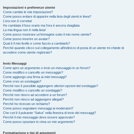
Impostazioni e preferenze utente
Come cambio le mie impostazioni?
Come posso evitare di apparire nella lista degli utenti in linea?
L’ora non è corretta!
Ho cambiato il fuso orario ma l’ora è ancora sbagliata
La mia lingua non è nella lista!
Come posso mostrare un’immagine sotto il mio nome utente?
Come posso inserire un avatar?
Qual è il mio livello e come faccio a cambiarlo?
Perché quando clicco sul collegamento all’indirizzo di posta di un utente mi chiede di
accedere come utente registrato?
Invio Messaggi
Come apro un argomento o invio un messaggio in un forum?
Come modifico o cancello un messaggio?
Come aggiungo una firma ai miei messaggi?
Come creo un sondaggio?
Perché non è possibile aggiungere ulteriori opzioni del sondaggio?
Come modifico o cancello un sondaggio?
Perché non riesco ad accedere a un forum?
Perché non riesco ad aggiungere allegati?
Perché ho ricevuto un richiamo?
Come posso segnalare messaggi ai moderatori?
Che cos’è il pulsante “Salva” nella finestra di invio dei messaggi?
Perché il mio messaggio deve essere approvato?
Come posso spostare in cima un mio argomento?
Formattazione e tipi di argomenti