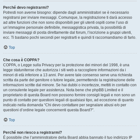
Perché devo registrarmi?
Potresti non averne bisogno: dipende dagli amministratori se è necessario
registrarsi per inviare messaggi. Comunque, la registrazione ti darà accesso
ad altre funzioni che non sono disponibili per gli utenti ospiti come l’uso di
un’immagine personale definibile, messaggistica privata, la possibilità di
inviare messaggi di posta direttamente dal forum, l’iscrizione a gruppi utenti,
ecc. Ti bastano pochi secondi per registrarti e quindi ti raccomandiamo di farlo.
Top
Che cosa è COPPA?
COPPA, o Legge sulla Privacy per la protezione dei minori del 1998, è una
legge statunitense che autorizza i siti web a raccogliere informazioni da i
minori di età inferiore a 13 anni. Per avere tale consenso serve una richiesta
scritta da parte del genitore o tutore legale, permettendo la registrazione delle
informazioni scritte dal minore. Se hai dubbi o incertezze, mettiti in contatto con
un consulente legale per assistenza. Nota bene che phpBB Limited e il
proprietario di questa Board non possono fornire consigli legali e non sono un
punto di contatto per questioni legali di qualsiasi tipo, ad eccezione di quanto
indicato nella domanda “Chi devo contattare per segnalare abusi e/o per
questioni d’ordine legale concernenti questa Board?”.
Top
Perché non riesco a registrarmi?
È possibile che l’amministratore della Board abbia bannato il tuo indirizzo IP