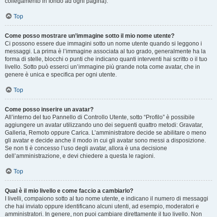
collegamento in fondo ad ogni pagina).
Top
Come posso mostrare un’immagine sotto il mio nome utente?
Ci possono essere due immagini sotto un nome utente quando si leggono i
messaggi. La prima è l’immagine associata al tuo grado, generalmente ha la
forma di stelle, blocchi o punti che indicano quanti interventi hai scritto o il tuo
livello. Sotto può esserci un’immagine più grande nota come avatar, che in
genere è unica e specifica per ogni utente.
Top
Come posso inserire un avatar?
All’interno del tuo Pannello di Controllo Utente, sotto “Profilo” è possibile
aggiungere un avatar utilizzando uno dei seguenti quattro metodi: Gravatar,
Galleria, Remoto oppure Carica. L’amministratore decide se abilitare o meno
gli avatar e decide anche il modo in cui gli avatar sono messi a disposizione.
Se non ti è concesso l’uso degli avatar, allora è una decisione
dell’amministrazione, e devi chiedere a questa le ragioni.
Top
Qual è il mio livello e come faccio a cambiarlo?
I livelli, compaiono sotto al tuo nome utente, e indicano il numero di messaggi
che hai inviato oppure identificano alcuni utenti, ad esempio, moderatori e
amministratori. In genere, non puoi cambiare direttamente il tuo livello. Non