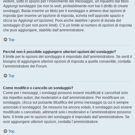
vedere, sotto lo spazio per l’inserimento del messaggio, un riquadro dal titolo
Aggiungi sondaggio
(se non lo vedi, probabilmente non hai il diritto di creare
sondaggi). Basta inserire un titolo per il sondaggio e almeno due opzioni di
risposta (per inserire un’opzione di risposta, scrivila nell’apposito spazio e
clicca su
Aggiungi un’opzione
). Puoi anche stabilire i giorni di durata del
sondaggio (0 per non porre limiti). C’è un limite al numero di opzioni di risposta
che puoi aggiungere, stabilito dall’amministratore.
Top
Perché non è possibile aggiungere ulteriori opzioni del sondaggio?
Il limite per le opzioni del sondaggio è impostato dall’amministratore. Se senti il
bisogno di aggiungere ulteriori opzioni di risposta a quelle consentite, contatta
l’amministratore del Forum.
Top
Come modifico o cancello un sondaggio?
Come per i messaggi, i sondaggi possono essere modificati e cancellati solo
dai rispettivi autori, dai moderatori e dall’amministratore. Per modificare un
sondaggio, clicca sul pulsante
Modifica
del primo messaggio (a cui è sempre
associato il sondaggio). Se nessuno ha ancora votato, il sondaggio può essere
modificato o cancellato, altrimenti solo i moderatori e l’amministratore possono
farlo. Il limite per le opzioni del sondaggio è impostato dall’amministratore. Se
vuoi aggiungere ulteriori opzioni, contatta l’amministratore.
Top