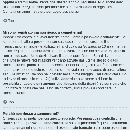
oppure vietato il nome utente che stai tentando di registrare. Può anche aver
disabilitato le registrazioni per impedire ai nuovi visitatori di registrarsi.
Contatta un amministratore per avere assistenza.
Top
Mi sono registrato ma non riesco a connettermi!
Innanzitutto controlla di aver inserito nome utente e password esattamente. Se
sono corretti, allora possono esser successe un paio di cose: se il supporto
«registrazione minore» è abilitato e hai cliccato su
Ho meno di 13 anni
mentre
ti stavi registrando, allora devi seguire le istruzioni che hai ricevuto. Se questo
non è il tuo caso, forse devi attivare il tuo account. Alcune Board richiedono
che tutte le nuove registrazioni vengano attivate dall’utente stesso o dagli
amministratori, prima di poter accedere. Quando ti registri ti verrà indicato che
tipo di attivazione è richiesta. Se ti è stato inviato un messaggio di posta, allora
segui le istruzioni; se non hai ricevuto nessun messaggio... sei sicuro che il tuo
indirizzo di posta sia valido? (L’attivazione via posta serve a ridurre la
possibilità di avere utenti anonimi che abusano della Board.) Se sei sicuro che
l’indirizzo di posta che hai usato sia corretto, allora prova a contattare un
amministratore.
Top
Perché non riesco a connettermi?
Ci sono svariati motivi per cui questo succede. Per prima cosa controlla che
nome utente e password siano corretti. Di solito il problema è questo, altrimenti
contatta un amministratore: potresti essere stato bannato o potrebbe esserci un