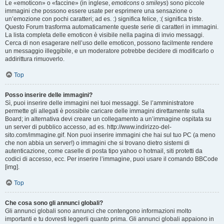
Le «emoticon» o «faccine» (in inglese,
emoticons
o
smileys
) sono piccole
immagini che possono essere usate per esprimere una sensazione o
un’emozione con pochi caratteri; ad es. :) significa felice, :( significa triste.
Questo Forum trasforma automaticamente queste serie di caratteri in immagini.
La lista completa delle emoticon è visibile nella pagina di invio messaggi.
Cerca di non esagerare nell’uso delle emoticon, possono facilmente rendere
un messaggio illeggibile, e un moderatore potrebbe decidere di modificarlo o
addirittura rimuoverlo.
Top
Posso inserire delle immagini?
Sì, puoi inserire delle immagini nei tuoi messaggi. Se l’amministratore
permette gli allegati è possibile caricare delle immagini direttamente sulla
Board; in alternativa devi creare un collegamento a un’immagine ospitata su
un server di pubblico accesso, ad es. http://www.indirizzo-del-
sito.com/immagine.gif. Non puoi inserire immagini che hai sul tuo PC (a meno
che non abbia un server!) o immagini che si trovano dietro sistemi di
autenticazione, come caselle di posta tipo yahoo o hotmail, siti protetti da
codici di accesso, ecc. Per inserire l’immagine, puoi usare il comando BBCode
[img].
Top
Che cosa sono gli annunci globali?
Gli annunci globali sono annunci che contengono informazioni molto
importanti e tu dovresti leggerli quanto prima. Gli annunci globali appaiono in