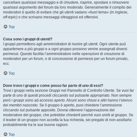
cancellare qualsiasi messaggio e di chiudere, riaprire, spostare o rimuovere
qualsiasi argomento del forum da loro moderato. Generalmente il compito dei
moderatori è quello di evitare che gli utenti vadano «fuori tema» (in inglese,
off-topic
) o che scrivano messaggi oltraggiosi ed offensivi.
Top
Cosa sono i gruppi di utenti?
I gruppi permettono agli amministratori di riunire gli utenti. Ogni utente può
appartenere a più gruppi e a ogni gruppo possono venire assegnati diversi
permessi. Questo facilita l’amministratore nelle operazioni di creazione di
moderatori per un forum, o di concessione di permessi per un forum privato,
ecc.
Top
Dove trovo i gruppi e come posso far parte di uno di essi?
Trovi i gruppi nella sezione
Gruppi
nel Pannello di Controllo Utente. Se vuoi far
parte di uno di questi procedi cliccando sul pulsante appropriato. Non sempre
però i gruppi sono ad
accesso aperto
. Alcuni sono chiusi e altri hanno l’elenco
dei membri nascosto. Se il gruppo è aperto, puoi chiedere l’ammissione
cliccando sul pulsante apposito. Dovrai ottenere l’approvazione del
moderatore del gruppo, che potrebbe chiederti perché vuoi unirti al gruppo. Se
il leader di un gruppo non accetta la tua richiesta, sei pregato di non assillarlo:
probabilmente ha le sue buone ragioni.
Top