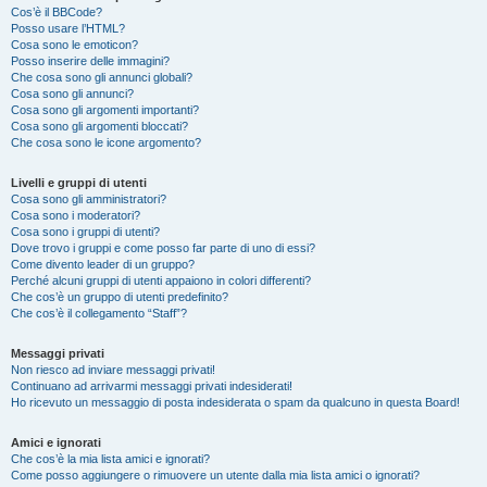
Cos’è il BBCode?
Posso usare l’HTML?
Cosa sono le emoticon?
Posso inserire delle immagini?
Che cosa sono gli annunci globali?
Cosa sono gli annunci?
Cosa sono gli argomenti importanti?
Cosa sono gli argomenti bloccati?
Che cosa sono le icone argomento?
Livelli e gruppi di utenti
Cosa sono gli amministratori?
Cosa sono i moderatori?
Cosa sono i gruppi di utenti?
Dove trovo i gruppi e come posso far parte di uno di essi?
Come divento leader di un gruppo?
Perché alcuni gruppi di utenti appaiono in colori differenti?
Che cos’è un gruppo di utenti predefinito?
Che cos’è il collegamento “Staff”?
Messaggi privati
Non riesco ad inviare messaggi privati!
Continuano ad arrivarmi messaggi privati indesiderati!
Ho ricevuto un messaggio di posta indesiderata o spam da qualcuno in questa Board!
Amici e ignorati
Che cos’è la mia lista amici e ignorati?
Come posso aggiungere o rimuovere un utente dalla mia lista amici o ignorati?