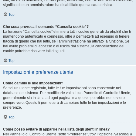
altri, ad es. in biblioteca, Internet point, università, ecc. Se non vedi il checkbox,
significa che un amministratore ha disabilitato questa caratteristica.
Top
Che cosa provoca il comando “Cancella cookie”?
La funzione “Cancella cookie” eliminerà tutti i cookie generati da phpBB che ti
mantengono autenticato e connesso, oltre a permetterti ad esempio di tenere
traccia di quello che hai letto, se l’amministrazione ha attivato la funzione. Se
hai avuto problemi di accesso o di uscita dal sistema, la cancellazione dei
cookie potrebbe risolvere tali disguidi.
Top
Impostazioni e preferenze utente
Come cambio le mie impostazioni?
Se sei un utente registrato, tutte le tue impostazioni sono conservate nel
database del sistema. Per modificarle vai sul tuo Pannello di Controllo Utente;
generalmente sta in cima ad ogni pagina, ma questo potrebbe non essere
sempre vero. Questo ti permetterà di cambiare tutte le tue impostazioni e le
preferenze.
Top
Come posso evitare di apparire nella lista degli utenti in linea?
Nel Pannello di Controllo Utente, sotto “Preferenze”, trovi l’opzione
Nascondi il