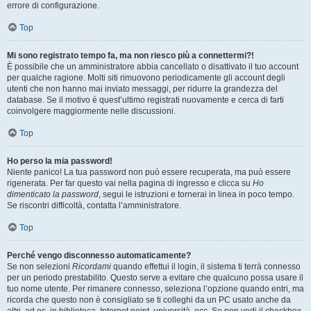
errore di configurazione.
Top
Mi sono registrato tempo fa, ma non riesco più a connettermi?!
È possibile che un amministratore abbia cancellato o disattivato il tuo account
per qualche ragione. Molti siti rimuovono periodicamente gli account degli
utenti che non hanno mai inviato messaggi, per ridurre la grandezza del
database. Se il motivo è quest’ultimo registrati nuovamente e cerca di farti
coinvolgere maggiormente nelle discussioni.
Top
Ho perso la mia password!
Niente panico! La tua password non può essere recuperata, ma può essere
rigenerata. Per far questo vai nella pagina di ingresso e clicca su
Ho
dimenticato la password
, segui le istruzioni e tornerai in linea in poco tempo.
Se riscontri difficoltà, contatta l’amministratore.
Top
Perché vengo disconnesso automaticamente?
Se non selezioni
Ricordami
quando effettui il login, il sistema ti terrà connesso
per un periodo prestabilito. Questo serve a evitare che qualcuno possa usare il
tuo nome utente. Per rimanere connesso, seleziona l’opzione quando entri, ma
ricorda che questo non è consigliato se ti colleghi da un PC usato anche da