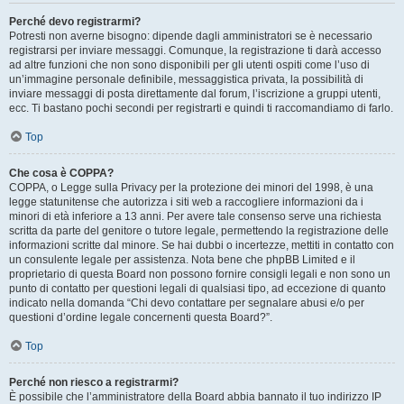
Perché devo registrarmi?
Potresti non averne bisogno: dipende dagli amministratori se è necessario
registrarsi per inviare messaggi. Comunque, la registrazione ti darà accesso
ad altre funzioni che non sono disponibili per gli utenti ospiti come l’uso di
un’immagine personale definibile, messaggistica privata, la possibilità di
inviare messaggi di posta direttamente dal forum, l’iscrizione a gruppi utenti,
ecc. Ti bastano pochi secondi per registrarti e quindi ti raccomandiamo di farlo.
Top
Che cosa è COPPA?
COPPA, o Legge sulla Privacy per la protezione dei minori del 1998, è una
legge statunitense che autorizza i siti web a raccogliere informazioni da i
minori di età inferiore a 13 anni. Per avere tale consenso serve una richiesta
scritta da parte del genitore o tutore legale, permettendo la registrazione delle
informazioni scritte dal minore. Se hai dubbi o incertezze, mettiti in contatto con
un consulente legale per assistenza. Nota bene che phpBB Limited e il
proprietario di questa Board non possono fornire consigli legali e non sono un
punto di contatto per questioni legali di qualsiasi tipo, ad eccezione di quanto
indicato nella domanda “Chi devo contattare per segnalare abusi e/o per
questioni d’ordine legale concernenti questa Board?”.
Top
Perché non riesco a registrarmi?
È possibile che l’amministratore della Board abbia bannato il tuo indirizzo IP