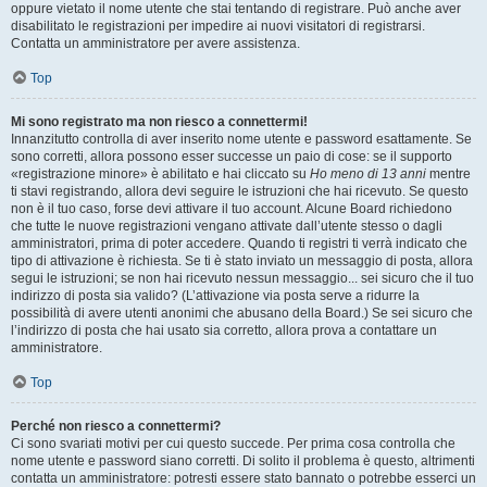
oppure vietato il nome utente che stai tentando di registrare. Può anche aver
disabilitato le registrazioni per impedire ai nuovi visitatori di registrarsi.
Contatta un amministratore per avere assistenza.
Top
Mi sono registrato ma non riesco a connettermi!
Innanzitutto controlla di aver inserito nome utente e password esattamente. Se
sono corretti, allora possono esser successe un paio di cose: se il supporto
«registrazione minore» è abilitato e hai cliccato su
Ho meno di 13 anni
mentre
ti stavi registrando, allora devi seguire le istruzioni che hai ricevuto. Se questo
non è il tuo caso, forse devi attivare il tuo account. Alcune Board richiedono
che tutte le nuove registrazioni vengano attivate dall’utente stesso o dagli
amministratori, prima di poter accedere. Quando ti registri ti verrà indicato che
tipo di attivazione è richiesta. Se ti è stato inviato un messaggio di posta, allora
segui le istruzioni; se non hai ricevuto nessun messaggio... sei sicuro che il tuo
indirizzo di posta sia valido? (L’attivazione via posta serve a ridurre la
possibilità di avere utenti anonimi che abusano della Board.) Se sei sicuro che
l’indirizzo di posta che hai usato sia corretto, allora prova a contattare un
amministratore.
Top
Perché non riesco a connettermi?
Ci sono svariati motivi per cui questo succede. Per prima cosa controlla che
nome utente e password siano corretti. Di solito il problema è questo, altrimenti
contatta un amministratore: potresti essere stato bannato o potrebbe esserci un