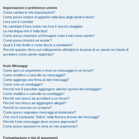
Impostazioni e preferenze utente
Come cambio le mie impostazioni?
Come posso evitare di apparire nella lista degli utenti in linea?
L’ora non è corretta!
Ho cambiato il fuso orario ma l’ora è ancora sbagliata
La mia lingua non è nella lista!
Come posso mostrare un’immagine sotto il mio nome utente?
Come posso inserire un avatar?
Qual è il mio livello e come faccio a cambiarlo?
Perché quando clicco sul collegamento all’indirizzo di posta di un utente mi chiede di
accedere come utente registrato?
Invio Messaggi
Come apro un argomento o invio un messaggio in un forum?
Come modifico o cancello un messaggio?
Come aggiungo una firma ai miei messaggi?
Come creo un sondaggio?
Perché non è possibile aggiungere ulteriori opzioni del sondaggio?
Come modifico o cancello un sondaggio?
Perché non riesco ad accedere a un forum?
Perché non riesco ad aggiungere allegati?
Perché ho ricevuto un richiamo?
Come posso segnalare messaggi ai moderatori?
Che cos’è il pulsante “Salva” nella finestra di invio dei messaggi?
Perché il mio messaggio deve essere approvato?
Come posso spostare in cima un mio argomento?
Formattazione e tipi di argomenti