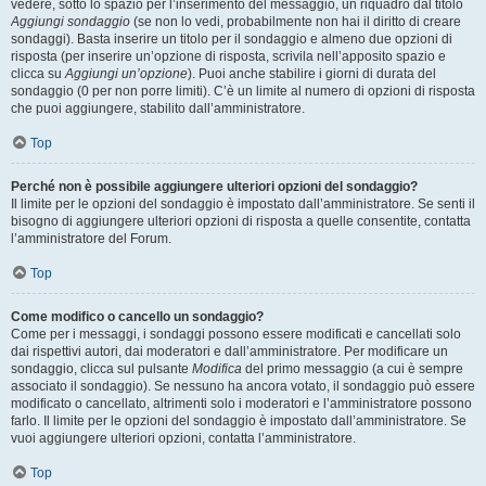
vedere, sotto lo spazio per l’inserimento del messaggio, un riquadro dal titolo
Aggiungi sondaggio
(se non lo vedi, probabilmente non hai il diritto di creare
sondaggi). Basta inserire un titolo per il sondaggio e almeno due opzioni di
risposta (per inserire un’opzione di risposta, scrivila nell’apposito spazio e
clicca su
Aggiungi un’opzione
). Puoi anche stabilire i giorni di durata del
sondaggio (0 per non porre limiti). C’è un limite al numero di opzioni di risposta
che puoi aggiungere, stabilito dall’amministratore.
Top
Perché non è possibile aggiungere ulteriori opzioni del sondaggio?
Il limite per le opzioni del sondaggio è impostato dall’amministratore. Se senti il
bisogno di aggiungere ulteriori opzioni di risposta a quelle consentite, contatta
l’amministratore del Forum.
Top
Come modifico o cancello un sondaggio?
Come per i messaggi, i sondaggi possono essere modificati e cancellati solo
dai rispettivi autori, dai moderatori e dall’amministratore. Per modificare un
sondaggio, clicca sul pulsante
Modifica
del primo messaggio (a cui è sempre
associato il sondaggio). Se nessuno ha ancora votato, il sondaggio può essere
modificato o cancellato, altrimenti solo i moderatori e l’amministratore possono
farlo. Il limite per le opzioni del sondaggio è impostato dall’amministratore. Se
vuoi aggiungere ulteriori opzioni, contatta l’amministratore.
Top