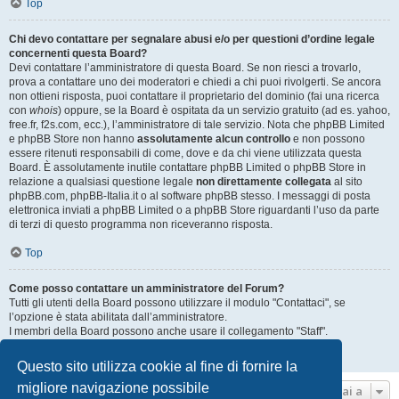
Top
Chi devo contattare per segnalare abusi e/o per questioni d’ordine legale
concernenti questa Board?
Devi contattare l’amministratore di questa Board. Se non riesci a trovarlo,
prova a contattare uno dei moderatori e chiedi a chi puoi rivolgerti. Se ancora
non ottieni risposta, puoi contattare il proprietario del dominio (fai una ricerca
con
whois
) oppure, se la Board è ospitata da un servizio gratuito (ad es. yahoo,
free.fr, f2s.com, ecc.), l’amministratore di tale servizio. Nota che phpBB Limited
e phpBB Store non hanno
assolutamente alcun controllo
e non possono
essere ritenuti responsabili di come, dove e da chi viene utilizzata questa
Board. È assolutamente inutile contattare phpBB Limited o phpBB Store in
relazione a qualsiasi questione legale
non direttamente collegata
al sito
phpBB.com, phpBB-Italia.it o al software phpBB stesso. I messaggi di posta
elettronica inviati a phpBB Limited o a phpBB Store riguardanti l’uso da parte
di terzi di questo programma non riceveranno risposta.
Top
Come posso contattare un amministratore del Forum?
Tutti gli utenti della Board possono utilizzare il modulo "Contattaci", se
l’opzione è stata abilitata dall’amministratore.
I membri della Board possono anche usare il collegamento "Staff".
Top
Questo sito utilizza cookie al fine di fornire la
migliore navigazione possibile
Vai a