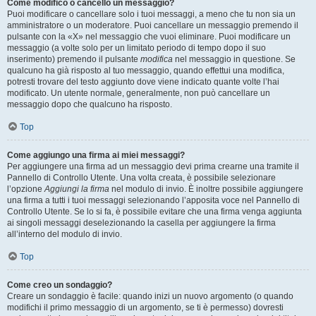
Come modifico o cancello un messaggio?
Puoi modificare o cancellare solo i tuoi messaggi, a meno che tu non sia un
amministratore o un moderatore. Puoi cancellare un messaggio premendo il
pulsante con la «X» nel messaggio che vuoi eliminare. Puoi modificare un
messaggio (a volte solo per un limitato periodo di tempo dopo il suo
inserimento) premendo il pulsante
modifica
nel messaggio in questione. Se
qualcuno ha già risposto al tuo messaggio, quando effettui una modifica,
potresti trovare del testo aggiunto dove viene indicato quante volte l’hai
modificato. Un utente normale, generalmente, non può cancellare un
messaggio dopo che qualcuno ha risposto.
Top
Come aggiungo una firma ai miei messaggi?
Per aggiungere una firma ad un messaggio devi prima crearne una tramite il
Pannello di Controllo Utente. Una volta creata, è possibile selezionare
l’opzione
Aggiungi la firma
nel modulo di invio. È inoltre possibile aggiungere
una firma a tutti i tuoi messaggi selezionando l’apposita voce nel Pannello di
Controllo Utente. Se lo si fa, è possibile evitare che una firma venga aggiunta
ai singoli messaggi deselezionando la casella per aggiungere la firma
all’interno del modulo di invio.
Top
Come creo un sondaggio?
Creare un sondaggio è facile: quando inizi un nuovo argomento (o quando
modifichi il primo messaggio di un argomento, se ti è permesso) dovresti