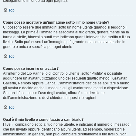
collegamento in fondo ad ogni pagina).
Top
Come posso mostrare un’immagine sotto il mio nome utente?
Ci possono essere due immagini sotto un nome utente quando si leggono i
messaggi. La prima è l’immagine associata al tuo grado, generalmente ha la
forma di stelle, blocchi o punti che indicano quanti interventi hai scritto o il tuo
livello. Sotto può esserci un’immagine più grande nota come avatar, che in
genere è unica e specifica per ogni utente.
Top
Come posso inserire un avatar?
All’interno del tuo Pannello di Controllo Utente, sotto “Profilo” è possibile
aggiungere un avatar utilizzando uno dei seguenti quattro metodi: Gravatar,
Galleria, Remoto oppure Carica. L’amministratore decide se abilitare o meno
gli avatar e decide anche il modo in cui gli avatar sono messi a disposizione.
Se non ti è concesso l’uso degli avatar, allora è una decisione
dell’amministrazione, e devi chiedere a questa le ragioni.
Top
Qual è il mio livello e come faccio a cambiarlo?
I livelli, compaiono sotto al tuo nome utente, e indicano il numero di messaggi
che hai inviato oppure identificano alcuni utenti, ad esempio, moderatori e
amministratori. In genere, non puoi cambiare direttamente il tuo livello. Non