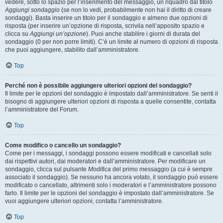
vedere, sotto lo spazio per l’inserimento del messaggio, un riquadro dal titolo
Aggiungi sondaggio
(se non lo vedi, probabilmente non hai il diritto di creare
sondaggi). Basta inserire un titolo per il sondaggio e almeno due opzioni di
risposta (per inserire un’opzione di risposta, scrivila nell’apposito spazio e
clicca su
Aggiungi un’opzione
). Puoi anche stabilire i giorni di durata del
sondaggio (0 per non porre limiti). C’è un limite al numero di opzioni di risposta
che puoi aggiungere, stabilito dall’amministratore.
Top
Perché non è possibile aggiungere ulteriori opzioni del sondaggio?
Il limite per le opzioni del sondaggio è impostato dall’amministratore. Se senti il
bisogno di aggiungere ulteriori opzioni di risposta a quelle consentite, contatta
l’amministratore del Forum.
Top
Come modifico o cancello un sondaggio?
Come per i messaggi, i sondaggi possono essere modificati e cancellati solo
dai rispettivi autori, dai moderatori e dall’amministratore. Per modificare un
sondaggio, clicca sul pulsante
Modifica
del primo messaggio (a cui è sempre
associato il sondaggio). Se nessuno ha ancora votato, il sondaggio può essere
modificato o cancellato, altrimenti solo i moderatori e l’amministratore possono
farlo. Il limite per le opzioni del sondaggio è impostato dall’amministratore. Se
vuoi aggiungere ulteriori opzioni, contatta l’amministratore.
Top