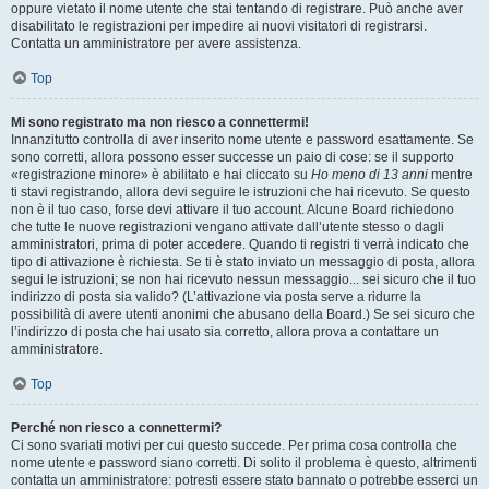
oppure vietato il nome utente che stai tentando di registrare. Può anche aver
disabilitato le registrazioni per impedire ai nuovi visitatori di registrarsi.
Contatta un amministratore per avere assistenza.
Top
Mi sono registrato ma non riesco a connettermi!
Innanzitutto controlla di aver inserito nome utente e password esattamente. Se
sono corretti, allora possono esser successe un paio di cose: se il supporto
«registrazione minore» è abilitato e hai cliccato su
Ho meno di 13 anni
mentre
ti stavi registrando, allora devi seguire le istruzioni che hai ricevuto. Se questo
non è il tuo caso, forse devi attivare il tuo account. Alcune Board richiedono
che tutte le nuove registrazioni vengano attivate dall’utente stesso o dagli
amministratori, prima di poter accedere. Quando ti registri ti verrà indicato che
tipo di attivazione è richiesta. Se ti è stato inviato un messaggio di posta, allora
segui le istruzioni; se non hai ricevuto nessun messaggio... sei sicuro che il tuo
indirizzo di posta sia valido? (L’attivazione via posta serve a ridurre la
possibilità di avere utenti anonimi che abusano della Board.) Se sei sicuro che
l’indirizzo di posta che hai usato sia corretto, allora prova a contattare un
amministratore.
Top
Perché non riesco a connettermi?
Ci sono svariati motivi per cui questo succede. Per prima cosa controlla che
nome utente e password siano corretti. Di solito il problema è questo, altrimenti
contatta un amministratore: potresti essere stato bannato o potrebbe esserci un