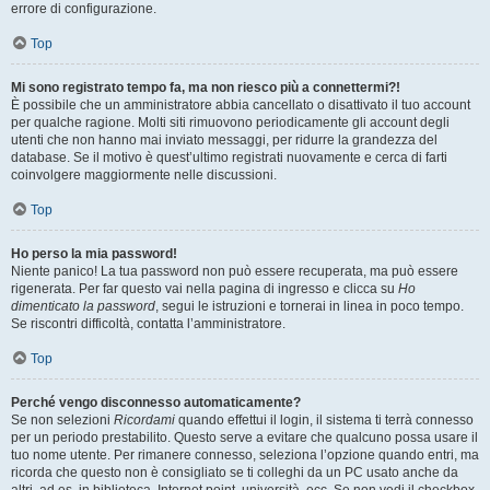
errore di configurazione.
Top
Mi sono registrato tempo fa, ma non riesco più a connettermi?!
È possibile che un amministratore abbia cancellato o disattivato il tuo account
per qualche ragione. Molti siti rimuovono periodicamente gli account degli
utenti che non hanno mai inviato messaggi, per ridurre la grandezza del
database. Se il motivo è quest’ultimo registrati nuovamente e cerca di farti
coinvolgere maggiormente nelle discussioni.
Top
Ho perso la mia password!
Niente panico! La tua password non può essere recuperata, ma può essere
rigenerata. Per far questo vai nella pagina di ingresso e clicca su
Ho
dimenticato la password
, segui le istruzioni e tornerai in linea in poco tempo.
Se riscontri difficoltà, contatta l’amministratore.
Top
Perché vengo disconnesso automaticamente?
Se non selezioni
Ricordami
quando effettui il login, il sistema ti terrà connesso
per un periodo prestabilito. Questo serve a evitare che qualcuno possa usare il
tuo nome utente. Per rimanere connesso, seleziona l’opzione quando entri, ma
ricorda che questo non è consigliato se ti colleghi da un PC usato anche da