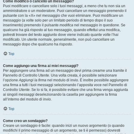
Come modifico o cancello un messaggio?
Puoi modificare o cancellare solo i tuoi messaggi, a meno che tu non sia un
amministratore o un moderatore. Puoi cancellare un messaggio premendo il
pulsante con la «X» nel messaggio che vuoi eliminare. Puoi modificare un
messaggio (a volte solo per un limitato periodo di tempo dopo il suo
inserimento) premendo il pulsante
modifica
nel messaggio in questione. Se
qualcuno ha già risposto al tuo messaggio, quando effettui una modifica,
potresti trovare del testo aggiunto dove viene indicato quante volte l’hai
modificato. Un utente normale, generalmente, non può cancellare un
messaggio dopo che qualcuno ha risposto.
Top
Come aggiungo una firma ai miei messaggi?
Per aggiungere una firma ad un messaggio devi prima crearne una tramite il
Pannello di Controllo Utente. Una volta creata, è possibile selezionare
l’opzione
Aggiungi la firma
nel modulo di invio. È inoltre possibile aggiungere
una firma a tutti i tuoi messaggi selezionando l’apposita voce nel Pannello di
Controllo Utente. Se lo si fa, è possibile evitare che una firma venga aggiunta
ai singoli messaggi deselezionando la casella per aggiungere la firma
all’interno del modulo di invio.
Top
Come creo un sondaggio?
Creare un sondaggio è facile: quando inizi un nuovo argomento (o quando
modifichi il primo messaggio di un argomento, se ti è permesso) dovresti