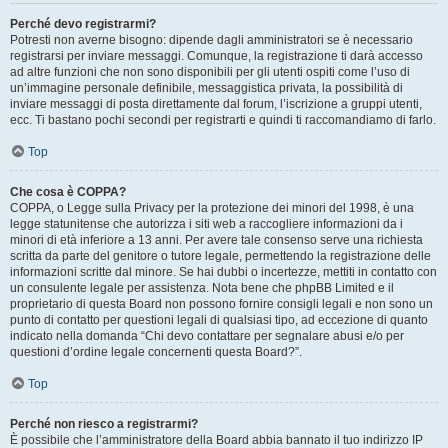
Perché devo registrarmi?
Potresti non averne bisogno: dipende dagli amministratori se è necessario
registrarsi per inviare messaggi. Comunque, la registrazione ti darà accesso
ad altre funzioni che non sono disponibili per gli utenti ospiti come l’uso di
un’immagine personale definibile, messaggistica privata, la possibilità di
inviare messaggi di posta direttamente dal forum, l’iscrizione a gruppi utenti,
ecc. Ti bastano pochi secondi per registrarti e quindi ti raccomandiamo di farlo.
Top
Che cosa è COPPA?
COPPA, o Legge sulla Privacy per la protezione dei minori del 1998, è una
legge statunitense che autorizza i siti web a raccogliere informazioni da i
minori di età inferiore a 13 anni. Per avere tale consenso serve una richiesta
scritta da parte del genitore o tutore legale, permettendo la registrazione delle
informazioni scritte dal minore. Se hai dubbi o incertezze, mettiti in contatto con
un consulente legale per assistenza. Nota bene che phpBB Limited e il
proprietario di questa Board non possono fornire consigli legali e non sono un
punto di contatto per questioni legali di qualsiasi tipo, ad eccezione di quanto
indicato nella domanda “Chi devo contattare per segnalare abusi e/o per
questioni d’ordine legale concernenti questa Board?”.
Top
Perché non riesco a registrarmi?
È possibile che l’amministratore della Board abbia bannato il tuo indirizzo IP