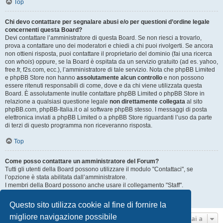
Top
Chi devo contattare per segnalare abusi e/o per questioni d’ordine legale
concernenti questa Board?
Devi contattare l’amministratore di questa Board. Se non riesci a trovarlo,
prova a contattare uno dei moderatori e chiedi a chi puoi rivolgerti. Se ancora
non ottieni risposta, puoi contattare il proprietario del dominio (fai una ricerca
con
whois
) oppure, se la Board è ospitata da un servizio gratuito (ad es. yahoo,
free.fr, f2s.com, ecc.), l’amministratore di tale servizio. Nota che phpBB Limited
e phpBB Store non hanno
assolutamente alcun controllo
e non possono
essere ritenuti responsabili di come, dove e da chi viene utilizzata questa
Board. È assolutamente inutile contattare phpBB Limited o phpBB Store in
relazione a qualsiasi questione legale
non direttamente collegata
al sito
phpBB.com, phpBB-Italia.it o al software phpBB stesso. I messaggi di posta
elettronica inviati a phpBB Limited o a phpBB Store riguardanti l’uso da parte
di terzi di questo programma non riceveranno risposta.
Top
Come posso contattare un amministratore del Forum?
Tutti gli utenti della Board possono utilizzare il modulo "Contattaci", se
l’opzione è stata abilitata dall’amministratore.
I membri della Board possono anche usare il collegamento "Staff".
Top
Questo sito utilizza cookie al fine di fornire la
migliore navigazione possibile
Vai a