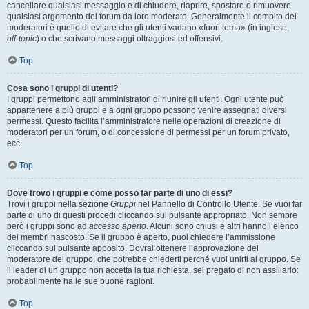
cancellare qualsiasi messaggio e di chiudere, riaprire, spostare o rimuovere
qualsiasi argomento del forum da loro moderato. Generalmente il compito dei
moderatori è quello di evitare che gli utenti vadano «fuori tema» (in inglese,
off-topic
) o che scrivano messaggi oltraggiosi ed offensivi.
Top
Cosa sono i gruppi di utenti?
I gruppi permettono agli amministratori di riunire gli utenti. Ogni utente può
appartenere a più gruppi e a ogni gruppo possono venire assegnati diversi
permessi. Questo facilita l’amministratore nelle operazioni di creazione di
moderatori per un forum, o di concessione di permessi per un forum privato,
ecc.
Top
Dove trovo i gruppi e come posso far parte di uno di essi?
Trovi i gruppi nella sezione
Gruppi
nel Pannello di Controllo Utente. Se vuoi far
parte di uno di questi procedi cliccando sul pulsante appropriato. Non sempre
però i gruppi sono ad
accesso aperto
. Alcuni sono chiusi e altri hanno l’elenco
dei membri nascosto. Se il gruppo è aperto, puoi chiedere l’ammissione
cliccando sul pulsante apposito. Dovrai ottenere l’approvazione del
moderatore del gruppo, che potrebbe chiederti perché vuoi unirti al gruppo. Se
il leader di un gruppo non accetta la tua richiesta, sei pregato di non assillarlo:
probabilmente ha le sue buone ragioni.
Top