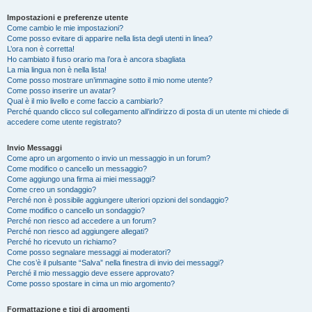
Impostazioni e preferenze utente
Come cambio le mie impostazioni?
Come posso evitare di apparire nella lista degli utenti in linea?
L’ora non è corretta!
Ho cambiato il fuso orario ma l’ora è ancora sbagliata
La mia lingua non è nella lista!
Come posso mostrare un’immagine sotto il mio nome utente?
Come posso inserire un avatar?
Qual è il mio livello e come faccio a cambiarlo?
Perché quando clicco sul collegamento all’indirizzo di posta di un utente mi chiede di
accedere come utente registrato?
Invio Messaggi
Come apro un argomento o invio un messaggio in un forum?
Come modifico o cancello un messaggio?
Come aggiungo una firma ai miei messaggi?
Come creo un sondaggio?
Perché non è possibile aggiungere ulteriori opzioni del sondaggio?
Come modifico o cancello un sondaggio?
Perché non riesco ad accedere a un forum?
Perché non riesco ad aggiungere allegati?
Perché ho ricevuto un richiamo?
Come posso segnalare messaggi ai moderatori?
Che cos’è il pulsante “Salva” nella finestra di invio dei messaggi?
Perché il mio messaggio deve essere approvato?
Come posso spostare in cima un mio argomento?
Formattazione e tipi di argomenti