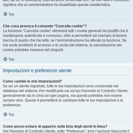
altri, ad es. in biblioteca, Internet point, università, ecc. Se non vedi il checkbox,
significa che un amministratore ha disabilitato questa caratteristica.
Top
Che cosa provoca il comando “Cancella cookie”?
La funzione “Cancella cookie” eliminerà tutti i cookie generati da phpBB che ti
mantengono autenticato e connesso, oltre a permetterti ad esempio di tenere
traccia di quello che hai letto, se l’amministrazione ha attivato la funzione. Se
hai avuto problemi di accesso o di uscita dal sistema, la cancellazione dei
cookie potrebbe risolvere tali disguidi.
Top
Impostazioni e preferenze utente
Come cambio le mie impostazioni?
Se sei un utente registrato, tutte le tue impostazioni sono conservate nel
database del sistema. Per modificarle vai sul tuo Pannello di Controllo Utente;
generalmente sta in cima ad ogni pagina, ma questo potrebbe non essere
sempre vero. Questo ti permetterà di cambiare tutte le tue impostazioni e le
preferenze.
Top
Come posso evitare di apparire nella lista degli utenti in linea?
Nel Pannello di Controllo Utente, sotto “Preferenze”, trovi l’opzione
Nascondi il