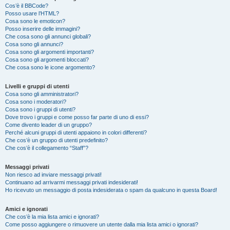
Cos’è il BBCode?
Posso usare l’HTML?
Cosa sono le emoticon?
Posso inserire delle immagini?
Che cosa sono gli annunci globali?
Cosa sono gli annunci?
Cosa sono gli argomenti importanti?
Cosa sono gli argomenti bloccati?
Che cosa sono le icone argomento?
Livelli e gruppi di utenti
Cosa sono gli amministratori?
Cosa sono i moderatori?
Cosa sono i gruppi di utenti?
Dove trovo i gruppi e come posso far parte di uno di essi?
Come divento leader di un gruppo?
Perché alcuni gruppi di utenti appaiono in colori differenti?
Che cos’è un gruppo di utenti predefinito?
Che cos’è il collegamento “Staff”?
Messaggi privati
Non riesco ad inviare messaggi privati!
Continuano ad arrivarmi messaggi privati indesiderati!
Ho ricevuto un messaggio di posta indesiderata o spam da qualcuno in questa Board!
Amici e ignorati
Che cos’è la mia lista amici e ignorati?
Come posso aggiungere o rimuovere un utente dalla mia lista amici o ignorati?