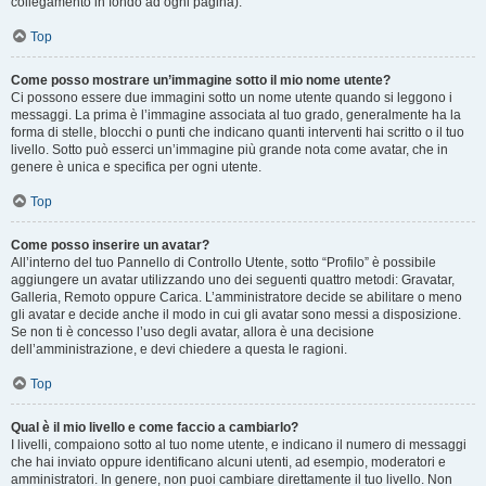
collegamento in fondo ad ogni pagina).
Top
Come posso mostrare un’immagine sotto il mio nome utente?
Ci possono essere due immagini sotto un nome utente quando si leggono i
messaggi. La prima è l’immagine associata al tuo grado, generalmente ha la
forma di stelle, blocchi o punti che indicano quanti interventi hai scritto o il tuo
livello. Sotto può esserci un’immagine più grande nota come avatar, che in
genere è unica e specifica per ogni utente.
Top
Come posso inserire un avatar?
All’interno del tuo Pannello di Controllo Utente, sotto “Profilo” è possibile
aggiungere un avatar utilizzando uno dei seguenti quattro metodi: Gravatar,
Galleria, Remoto oppure Carica. L’amministratore decide se abilitare o meno
gli avatar e decide anche il modo in cui gli avatar sono messi a disposizione.
Se non ti è concesso l’uso degli avatar, allora è una decisione
dell’amministrazione, e devi chiedere a questa le ragioni.
Top
Qual è il mio livello e come faccio a cambiarlo?
I livelli, compaiono sotto al tuo nome utente, e indicano il numero di messaggi
che hai inviato oppure identificano alcuni utenti, ad esempio, moderatori e
amministratori. In genere, non puoi cambiare direttamente il tuo livello. Non