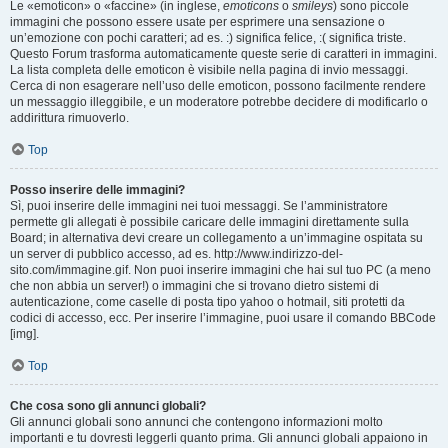
Le «emoticon» o «faccine» (in inglese,
emoticons
o
smileys
) sono piccole
immagini che possono essere usate per esprimere una sensazione o
un’emozione con pochi caratteri; ad es. :) significa felice, :( significa triste.
Questo Forum trasforma automaticamente queste serie di caratteri in immagini.
La lista completa delle emoticon è visibile nella pagina di invio messaggi.
Cerca di non esagerare nell’uso delle emoticon, possono facilmente rendere
un messaggio illeggibile, e un moderatore potrebbe decidere di modificarlo o
addirittura rimuoverlo.
Top
Posso inserire delle immagini?
Sì, puoi inserire delle immagini nei tuoi messaggi. Se l’amministratore
permette gli allegati è possibile caricare delle immagini direttamente sulla
Board; in alternativa devi creare un collegamento a un’immagine ospitata su
un server di pubblico accesso, ad es. http://www.indirizzo-del-
sito.com/immagine.gif. Non puoi inserire immagini che hai sul tuo PC (a meno
che non abbia un server!) o immagini che si trovano dietro sistemi di
autenticazione, come caselle di posta tipo yahoo o hotmail, siti protetti da
codici di accesso, ecc. Per inserire l’immagine, puoi usare il comando BBCode
[img].
Top
Che cosa sono gli annunci globali?
Gli annunci globali sono annunci che contengono informazioni molto
importanti e tu dovresti leggerli quanto prima. Gli annunci globali appaiono in