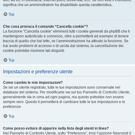
altri, ad es. in biblioteca, Internet point, università, ecc. Se non vedi il checkbox,
significa che un amministratore ha disabilitato questa caratteristica.
Top
Che cosa provoca il comando “Cancella cookie”?
La funzione “Cancella cookie” eliminerà tutti i cookie generati da phpBB che ti
mantengono autenticato e connesso, oltre a permetterti ad esempio di tenere
traccia di quello che hai letto, se l’amministrazione ha attivato la funzione. Se
hai avuto problemi di accesso o di uscita dal sistema, la cancellazione dei
cookie potrebbe risolvere tali disguidi.
Top
Impostazioni e preferenze utente
Come cambio le mie impostazioni?
Se sei un utente registrato, tutte le tue impostazioni sono conservate nel
database del sistema. Per modificarle vai sul tuo Pannello di Controllo Utente;
generalmente sta in cima ad ogni pagina, ma questo potrebbe non essere
sempre vero. Questo ti permetterà di cambiare tutte le tue impostazioni e le
preferenze.
Top
Come posso evitare di apparire nella lista degli utenti in linea?
Nel Pannello di Controllo Utente, sotto “Preferenze”, trovi l’opzione
Nascondi il