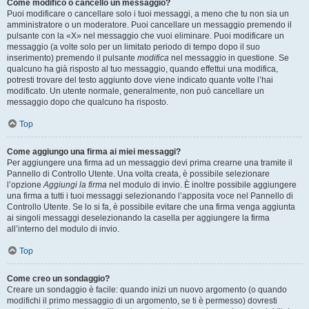
Come modifico o cancello un messaggio?
Puoi modificare o cancellare solo i tuoi messaggi, a meno che tu non sia un
amministratore o un moderatore. Puoi cancellare un messaggio premendo il
pulsante con la «X» nel messaggio che vuoi eliminare. Puoi modificare un
messaggio (a volte solo per un limitato periodo di tempo dopo il suo
inserimento) premendo il pulsante
modifica
nel messaggio in questione. Se
qualcuno ha già risposto al tuo messaggio, quando effettui una modifica,
potresti trovare del testo aggiunto dove viene indicato quante volte l’hai
modificato. Un utente normale, generalmente, non può cancellare un
messaggio dopo che qualcuno ha risposto.
Top
Come aggiungo una firma ai miei messaggi?
Per aggiungere una firma ad un messaggio devi prima crearne una tramite il
Pannello di Controllo Utente. Una volta creata, è possibile selezionare
l’opzione
Aggiungi la firma
nel modulo di invio. È inoltre possibile aggiungere
una firma a tutti i tuoi messaggi selezionando l’apposita voce nel Pannello di
Controllo Utente. Se lo si fa, è possibile evitare che una firma venga aggiunta
ai singoli messaggi deselezionando la casella per aggiungere la firma
all’interno del modulo di invio.
Top
Come creo un sondaggio?
Creare un sondaggio è facile: quando inizi un nuovo argomento (o quando
modifichi il primo messaggio di un argomento, se ti è permesso) dovresti