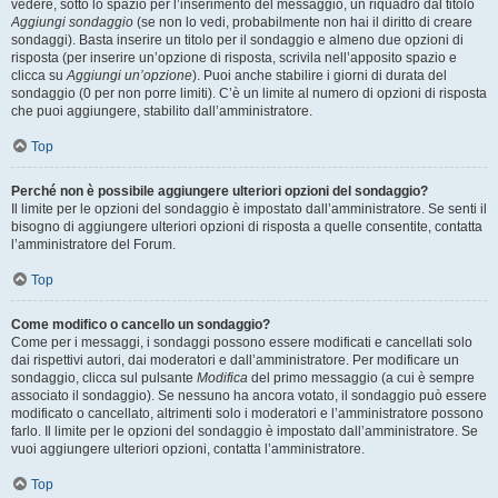
vedere, sotto lo spazio per l’inserimento del messaggio, un riquadro dal titolo
Aggiungi sondaggio
(se non lo vedi, probabilmente non hai il diritto di creare
sondaggi). Basta inserire un titolo per il sondaggio e almeno due opzioni di
risposta (per inserire un’opzione di risposta, scrivila nell’apposito spazio e
clicca su
Aggiungi un’opzione
). Puoi anche stabilire i giorni di durata del
sondaggio (0 per non porre limiti). C’è un limite al numero di opzioni di risposta
che puoi aggiungere, stabilito dall’amministratore.
Top
Perché non è possibile aggiungere ulteriori opzioni del sondaggio?
Il limite per le opzioni del sondaggio è impostato dall’amministratore. Se senti il
bisogno di aggiungere ulteriori opzioni di risposta a quelle consentite, contatta
l’amministratore del Forum.
Top
Come modifico o cancello un sondaggio?
Come per i messaggi, i sondaggi possono essere modificati e cancellati solo
dai rispettivi autori, dai moderatori e dall’amministratore. Per modificare un
sondaggio, clicca sul pulsante
Modifica
del primo messaggio (a cui è sempre
associato il sondaggio). Se nessuno ha ancora votato, il sondaggio può essere
modificato o cancellato, altrimenti solo i moderatori e l’amministratore possono
farlo. Il limite per le opzioni del sondaggio è impostato dall’amministratore. Se
vuoi aggiungere ulteriori opzioni, contatta l’amministratore.
Top