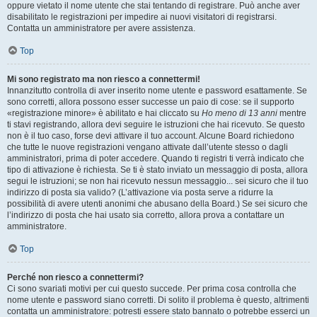
oppure vietato il nome utente che stai tentando di registrare. Può anche aver
disabilitato le registrazioni per impedire ai nuovi visitatori di registrarsi.
Contatta un amministratore per avere assistenza.
Top
Mi sono registrato ma non riesco a connettermi!
Innanzitutto controlla di aver inserito nome utente e password esattamente. Se
sono corretti, allora possono esser successe un paio di cose: se il supporto
«registrazione minore» è abilitato e hai cliccato su
Ho meno di 13 anni
mentre
ti stavi registrando, allora devi seguire le istruzioni che hai ricevuto. Se questo
non è il tuo caso, forse devi attivare il tuo account. Alcune Board richiedono
che tutte le nuove registrazioni vengano attivate dall’utente stesso o dagli
amministratori, prima di poter accedere. Quando ti registri ti verrà indicato che
tipo di attivazione è richiesta. Se ti è stato inviato un messaggio di posta, allora
segui le istruzioni; se non hai ricevuto nessun messaggio... sei sicuro che il tuo
indirizzo di posta sia valido? (L’attivazione via posta serve a ridurre la
possibilità di avere utenti anonimi che abusano della Board.) Se sei sicuro che
l’indirizzo di posta che hai usato sia corretto, allora prova a contattare un
amministratore.
Top
Perché non riesco a connettermi?
Ci sono svariati motivi per cui questo succede. Per prima cosa controlla che
nome utente e password siano corretti. Di solito il problema è questo, altrimenti
contatta un amministratore: potresti essere stato bannato o potrebbe esserci un