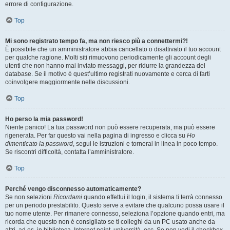
errore di configurazione.
Top
Mi sono registrato tempo fa, ma non riesco più a connettermi?!
È possibile che un amministratore abbia cancellato o disattivato il tuo account
per qualche ragione. Molti siti rimuovono periodicamente gli account degli
utenti che non hanno mai inviato messaggi, per ridurre la grandezza del
database. Se il motivo è quest’ultimo registrati nuovamente e cerca di farti
coinvolgere maggiormente nelle discussioni.
Top
Ho perso la mia password!
Niente panico! La tua password non può essere recuperata, ma può essere
rigenerata. Per far questo vai nella pagina di ingresso e clicca su
Ho
dimenticato la password
, segui le istruzioni e tornerai in linea in poco tempo.
Se riscontri difficoltà, contatta l’amministratore.
Top
Perché vengo disconnesso automaticamente?
Se non selezioni
Ricordami
quando effettui il login, il sistema ti terrà connesso
per un periodo prestabilito. Questo serve a evitare che qualcuno possa usare il
tuo nome utente. Per rimanere connesso, seleziona l’opzione quando entri, ma
ricorda che questo non è consigliato se ti colleghi da un PC usato anche da