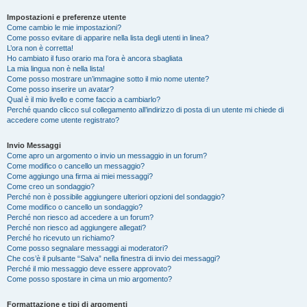
Impostazioni e preferenze utente
Come cambio le mie impostazioni?
Come posso evitare di apparire nella lista degli utenti in linea?
L’ora non è corretta!
Ho cambiato il fuso orario ma l’ora è ancora sbagliata
La mia lingua non è nella lista!
Come posso mostrare un’immagine sotto il mio nome utente?
Come posso inserire un avatar?
Qual è il mio livello e come faccio a cambiarlo?
Perché quando clicco sul collegamento all’indirizzo di posta di un utente mi chiede di
accedere come utente registrato?
Invio Messaggi
Come apro un argomento o invio un messaggio in un forum?
Come modifico o cancello un messaggio?
Come aggiungo una firma ai miei messaggi?
Come creo un sondaggio?
Perché non è possibile aggiungere ulteriori opzioni del sondaggio?
Come modifico o cancello un sondaggio?
Perché non riesco ad accedere a un forum?
Perché non riesco ad aggiungere allegati?
Perché ho ricevuto un richiamo?
Come posso segnalare messaggi ai moderatori?
Che cos’è il pulsante “Salva” nella finestra di invio dei messaggi?
Perché il mio messaggio deve essere approvato?
Come posso spostare in cima un mio argomento?
Formattazione e tipi di argomenti