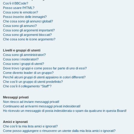
Cos’è il BBCode?
Posso usare l’HTML?
Cosa sono le emoticon?
Posso inserire delle immagini?
Che cosa sono gli annunci globali?
Cosa sono gli annunci?
Cosa sono gli argomenti importanti?
Cosa sono gli argomenti bloccati?
Che cosa sono le icone argomento?
Livelli e gruppi di utenti
Cosa sono gli amministratori?
Cosa sono i moderatori?
Cosa sono i gruppi di utenti?
Dove trovo i gruppi e come posso far parte di uno di essi?
Come divento leader di un gruppo?
Perché alcuni gruppi di utenti appaiono in colori differenti?
Che cos’è un gruppo di utenti predefinito?
Che cos’è il collegamento “Staff”?
Messaggi privati
Non riesco ad inviare messaggi privati!
Continuano ad arrivarmi messaggi privati indesiderati!
Ho ricevuto un messaggio di posta indesiderata o spam da qualcuno in questa Board!
Amici e ignorati
Che cos’è la mia lista amici e ignorati?
Come posso aggiungere o rimuovere un utente dalla mia lista amici o ignorati?