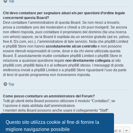
Top
Chi devo contattare per segnalare abusi e/o per questioni d’ordine legale
concernenti questa Board?
Devi contattare l’amministratore di questa Board. Se non riesci a trovarlo,
prova a contattare uno dei moderatori e chiedi a chi puoi rivolgerti. Se ancora
non ottieni risposta, puoi contattare il proprietario del dominio (fai una ricerca
con
whois
) oppure, se la Board è ospitata da un servizio gratuito (ad es. yahoo,
free.fr, f2s.com, ecc.), l’amministratore di tale servizio. Nota che phpBB Limited
e phpBB Store non hanno
assolutamente alcun controllo
e non possono
essere ritenuti responsabili di come, dove e da chi viene utilizzata questa
Board. È assolutamente inutile contattare phpBB Limited o phpBB Store in
relazione a qualsiasi questione legale
non direttamente collegata
al sito
phpBB.com, phpBB-Italia.it o al software phpBB stesso. I messaggi di posta
elettronica inviati a phpBB Limited o a phpBB Store riguardanti l’uso da parte
di terzi di questo programma non riceveranno risposta.
Top
Come posso contattare un amministratore del Forum?
Tutti gli utenti della Board possono utilizzare il modulo "Contattaci", se
l’opzione è stata abilitata dall’amministratore.
I membri della Board possono anche usare il collegamento "Staff".
Top
Questo sito utilizza cookie al fine di fornire la
migliore navigazione possibile
Vai a