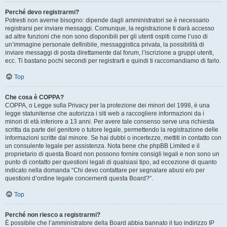
Perché devo registrarmi?
Potresti non averne bisogno: dipende dagli amministratori se è necessario
registrarsi per inviare messaggi. Comunque, la registrazione ti darà accesso
ad altre funzioni che non sono disponibili per gli utenti ospiti come l’uso di
un’immagine personale definibile, messaggistica privata, la possibilità di
inviare messaggi di posta direttamente dal forum, l’iscrizione a gruppi utenti,
ecc. Ti bastano pochi secondi per registrarti e quindi ti raccomandiamo di farlo.
Top
Che cosa è COPPA?
COPPA, o Legge sulla Privacy per la protezione dei minori del 1998, è una
legge statunitense che autorizza i siti web a raccogliere informazioni da i
minori di età inferiore a 13 anni. Per avere tale consenso serve una richiesta
scritta da parte del genitore o tutore legale, permettendo la registrazione delle
informazioni scritte dal minore. Se hai dubbi o incertezze, mettiti in contatto con
un consulente legale per assistenza. Nota bene che phpBB Limited e il
proprietario di questa Board non possono fornire consigli legali e non sono un
punto di contatto per questioni legali di qualsiasi tipo, ad eccezione di quanto
indicato nella domanda “Chi devo contattare per segnalare abusi e/o per
questioni d’ordine legale concernenti questa Board?”.
Top
Perché non riesco a registrarmi?
È possibile che l’amministratore della Board abbia bannato il tuo indirizzo IP