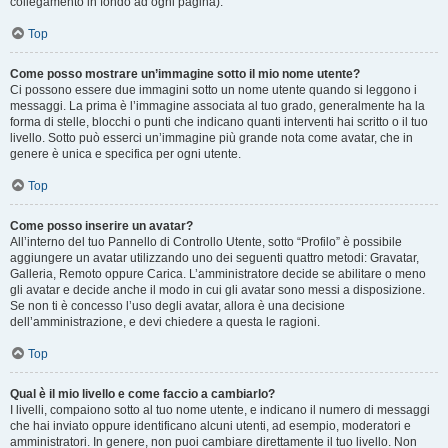
collegamento in fondo ad ogni pagina).
Top
Come posso mostrare un’immagine sotto il mio nome utente?
Ci possono essere due immagini sotto un nome utente quando si leggono i
messaggi. La prima è l’immagine associata al tuo grado, generalmente ha la
forma di stelle, blocchi o punti che indicano quanti interventi hai scritto o il tuo
livello. Sotto può esserci un’immagine più grande nota come avatar, che in
genere è unica e specifica per ogni utente.
Top
Come posso inserire un avatar?
All’interno del tuo Pannello di Controllo Utente, sotto “Profilo” è possibile
aggiungere un avatar utilizzando uno dei seguenti quattro metodi: Gravatar,
Galleria, Remoto oppure Carica. L’amministratore decide se abilitare o meno
gli avatar e decide anche il modo in cui gli avatar sono messi a disposizione.
Se non ti è concesso l’uso degli avatar, allora è una decisione
dell’amministrazione, e devi chiedere a questa le ragioni.
Top
Qual è il mio livello e come faccio a cambiarlo?
I livelli, compaiono sotto al tuo nome utente, e indicano il numero di messaggi
che hai inviato oppure identificano alcuni utenti, ad esempio, moderatori e
amministratori. In genere, non puoi cambiare direttamente il tuo livello. Non