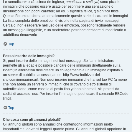
Le «emoticon» o «faccine» (in inglese,
emoticons
o
smileys
) sono piccole
immagini che possono essere usate per esprimere una sensazione o
un’emozione con pochi caratteri; ad es. :) significa felice, :( significa triste.
Questo Forum trasforma automaticamente queste serie di caratteri in immagini.
La lista completa delle emoticon è visibile nella pagina di invio messaggi.
Cerca di non esagerare nell’uso delle emoticon, possono facilmente rendere
un messaggio illeggibile, e un moderatore potrebbe decidere di modificarlo o
addirittura rimuoverlo.
Top
Posso inserire delle immagini?
Sì, puoi inserire delle immagini nei tuoi messaggi. Se l’amministratore
permette gli allegati è possibile caricare delle immagini direttamente sulla
Board; in alternativa devi creare un collegamento a un’immagine ospitata su
un server di pubblico accesso, ad es. http://www.indirizzo-del-
sito.com/immagine.gif. Non puoi inserire immagini che hai sul tuo PC (a meno
che non abbia un server!) o immagini che si trovano dietro sistemi di
autenticazione, come caselle di posta tipo yahoo o hotmail, siti protetti da
codici di accesso, ecc. Per inserire l’immagine, puoi usare il comando BBCode
[img].
Top
Che cosa sono gli annunci globali?
Gli annunci globali sono annunci che contengono informazioni molto
importanti e tu dovresti leggerli quanto prima. Gli annunci globali appaiono in