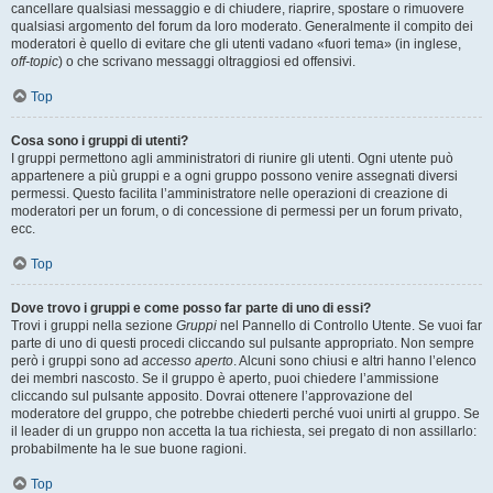
cancellare qualsiasi messaggio e di chiudere, riaprire, spostare o rimuovere
qualsiasi argomento del forum da loro moderato. Generalmente il compito dei
moderatori è quello di evitare che gli utenti vadano «fuori tema» (in inglese,
off-topic
) o che scrivano messaggi oltraggiosi ed offensivi.
Top
Cosa sono i gruppi di utenti?
I gruppi permettono agli amministratori di riunire gli utenti. Ogni utente può
appartenere a più gruppi e a ogni gruppo possono venire assegnati diversi
permessi. Questo facilita l’amministratore nelle operazioni di creazione di
moderatori per un forum, o di concessione di permessi per un forum privato,
ecc.
Top
Dove trovo i gruppi e come posso far parte di uno di essi?
Trovi i gruppi nella sezione
Gruppi
nel Pannello di Controllo Utente. Se vuoi far
parte di uno di questi procedi cliccando sul pulsante appropriato. Non sempre
però i gruppi sono ad
accesso aperto
. Alcuni sono chiusi e altri hanno l’elenco
dei membri nascosto. Se il gruppo è aperto, puoi chiedere l’ammissione
cliccando sul pulsante apposito. Dovrai ottenere l’approvazione del
moderatore del gruppo, che potrebbe chiederti perché vuoi unirti al gruppo. Se
il leader di un gruppo non accetta la tua richiesta, sei pregato di non assillarlo:
probabilmente ha le sue buone ragioni.
Top