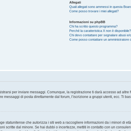
Allegati
Quali allegati sono ammessi in questa Boar
Come posso trovare i miei allegati?
Informazioni su phpBB
Chi ha scritto questo programma?
Perché la caratteristica X non è disponibile?
Chi devo contattare per segnalare abusi e/o
Come posso contattare un amministratore 
trarsi per inviare messaggi. Comunque, la registrazione ti darà accesso ad altre fun
re messaggi di posta direttamente dal forum, l’iscrizione a gruppi utenti, ecc. Ti ba
 statunitense che autorizza i siti web a raccogliere informazioni da i minori di età
oni scritte dal minore. Se hai dubbi o incertezze, mettiti in contatto con un consule