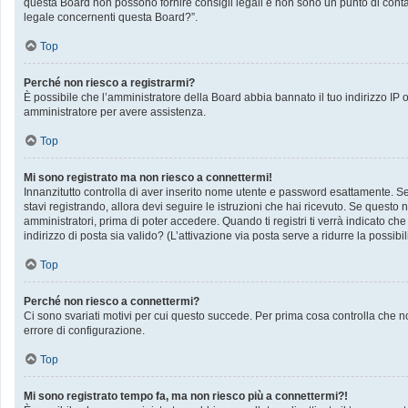
questa Board non possono fornire consigli legali e non sono un punto di contat
legale concernenti questa Board?”.
Top
Perché non riesco a registrarmi?
È possibile che l’amministratore della Board abbia bannato il tuo indirizzo IP op
amministratore per avere assistenza.
Top
Mi sono registrato ma non riesco a connettermi!
Innanzitutto controlla di aver inserito nome utente e password esattamente. Se 
stavi registrando, allora devi seguire le istruzioni che hai ricevuto. Se questo 
amministratori, prima di poter accedere. Quando ti registri ti verrà indicato che 
indirizzo di posta sia valido? (L’attivazione via posta serve a ridurre la possib
Top
Perché non riesco a connettermi?
Ci sono svariati motivi per cui questo succede. Per prima cosa controlla che no
errore di configurazione.
Top
Mi sono registrato tempo fa, ma non riesco più a connettermi?!