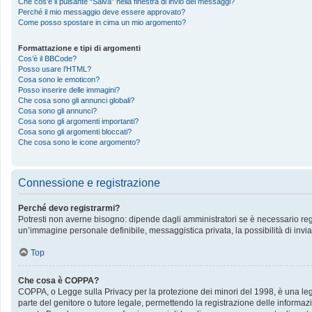
Che cos’è il pulsante “Salva” nella finestra di invio dei messaggi?
Perché il mio messaggio deve essere approvato?
Come posso spostare in cima un mio argomento?
Formattazione e tipi di argomenti
Cos’è il BBCode?
Posso usare l’HTML?
Cosa sono le emoticon?
Posso inserire delle immagini?
Che cosa sono gli annunci globali?
Cosa sono gli annunci?
Cosa sono gli argomenti importanti?
Cosa sono gli argomenti bloccati?
Che cosa sono le icone argomento?
Connessione e registrazione
Perché devo registrarmi?
Potresti non averne bisogno: dipende dagli amministratori se è necessario regis
un’immagine personale definibile, messaggistica privata, la possibilità di invia
Top
Che cosa è COPPA?
COPPA, o Legge sulla Privacy per la protezione dei minori del 1998, è una legge
parte del genitore o tutore legale, permettendo la registrazione delle informazi