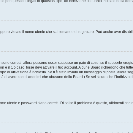
to per questioni legali di qualsiasi tipo, ad eccezione di quanto indicato nella do
pure vietato il nome utente che stai tentando di registrare. Può anche aver disabilita
sono corretti, allora possono esser successe un paio di cose: se il supporto «regis
non è il tuo caso, forse devi attivare il tuo account. Alcune Board richiedono che tutt
tipo di attivazione è richiesta. Se ti è stato inviato un messaggio di posta, allora se
ilità di avere utenti anonimi che abusano della Board.) Se sei sicuro che l’indirizzo 
me utente e password siano corretti. Di solito il problema è questo, altrimenti cont