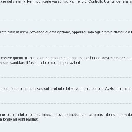
tabase del sistema. Per modificarle vai sul tuo Pannello di Controllo Utente; gener
 tuo stato in linea
. Attivando questa opzione, apparirai solo agli amministratori e a 
ere quella di un fuso orario differente dal tuo. Se così fosse, devi cambiare le impo
ossono cambiare il fuso orario e molte impostazioni.
a, allora l’orario memorizzato sull’orologio del server non è corretto. Avvisa un ammi
o lo ha tradotto nella tua lingua. Prova a chiedere agli amministratori se è possibil
 in fondo ad ogni pagina).