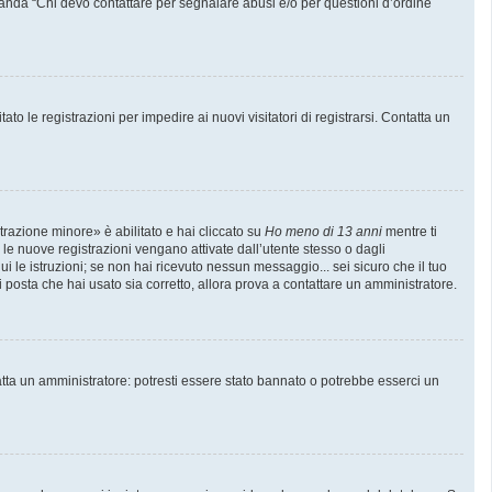
manda “Chi devo contattare per segnalare abusi e/o per questioni d’ordine
to le registrazioni per impedire ai nuovi visitatori di registrarsi. Contatta un
trazione minore» è abilitato e hai cliccato su
Ho meno di 13 anni
mentre ti
e le nuove registrazioni vengano attivate dall’utente stesso o dagli
gui le istruzioni; se non hai ricevuto nessun messaggio... sei sicuro che il tuo
di posta che hai usato sia corretto, allora prova a contattare un amministratore.
atta un amministratore: potresti essere stato bannato o potrebbe esserci un