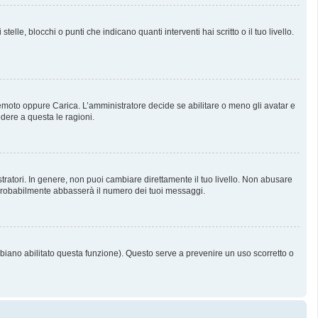
, blocchi o punti che indicano quanti interventi hai scritto o il tuo livello.
 Remoto oppure Carica. L’amministratore decide se abilitare o meno gli avatar e
dere a questa le ragioni.
tratori. In genere, non puoi cambiare direttamente il tuo livello. Non abusare
probabilmente abbasserà il numero dei tuoi messaggi.
bbiano abilitato questa funzione). Questo serve a prevenire un uso scorretto o