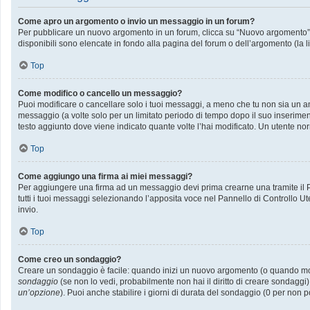
Come apro un argomento o invio un messaggio in un forum?
Per pubblicare un nuovo argomento in un forum, clicca su “Nuovo argomento”. P
disponibili sono elencate in fondo alla pagina del forum o dell’argomento (la l
Top
Come modifico o cancello un messaggio?
Puoi modificare o cancellare solo i tuoi messaggi, a meno che tu non sia un
messaggio (a volte solo per un limitato periodo di tempo dopo il suo inserime
testo aggiunto dove viene indicato quante volte l’hai modificato. Un utente
Top
Come aggiungo una firma ai miei messaggi?
Per aggiungere una firma ad un messaggio devi prima crearne una tramite il Pa
tutti i tuoi messaggi selezionando l’apposita voce nel Pannello di Controllo Ut
invio.
Top
Come creo un sondaggio?
Creare un sondaggio è facile: quando inizi un nuovo argomento (o quando modif
sondaggio
(se non lo vedi, probabilmente non hai il diritto di creare sondaggi)
un’opzione
). Puoi anche stabilire i giorni di durata del sondaggio (0 per non p