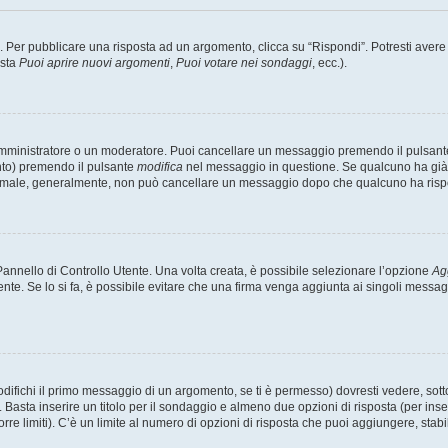
er pubblicare una risposta ad un argomento, clicca su “Rispondi”. Potresti avere bi
ista
Puoi aprire nuovi argomenti
,
Puoi votare nei sondaggi
, ecc.).
 amministratore o un moderatore. Puoi cancellare un messaggio premendo il pulsant
nto) premendo il pulsante
modifica
nel messaggio in questione. Se qualcuno ha già r
 normale, generalmente, non può cancellare un messaggio dopo che qualcuno ha risp
nnello di Controllo Utente. Una volta creata, è possibile selezionare l’opzione
Ag
ente. Se lo si fa, è possibile evitare che una firma venga aggiunta ai singoli messa
ichi il primo messaggio di un argomento, se ti è permesso) dovresti vedere, sotto 
. Basta inserire un titolo per il sondaggio e almeno due opzioni di risposta (per inse
orre limiti). C’è un limite al numero di opzioni di risposta che puoi aggiungere, stabi