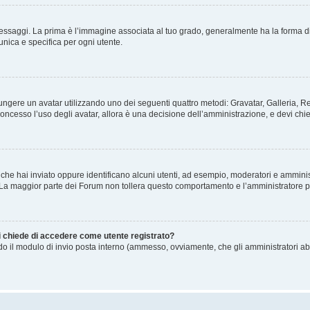
gi. La prima è l’immagine associata al tuo grado, generalmente ha la forma di stelle
nica e specifica per ogni utente.
ggiungere un avatar utilizzando uno dei seguenti quattro metodi: Gravatar, Galleria,
oncesso l’uso degli avatar, allora è una decisione dell’amministrazione, e devi chie
 che hai inviato oppure identificano alcuni utenti, ad esempio, moderatori e amminis
. La maggior parte dei Forum non tollera questo comportamento e l’amministratore 
mi chiede di accedere come utente registrato?
ando il modulo di invio posta interno (ammesso, ovviamente, che gli amministratori a