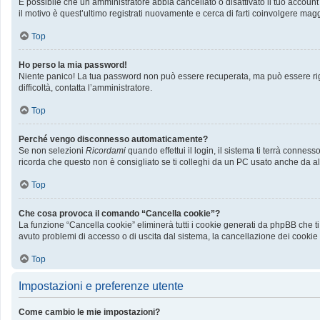
È possibile che un amministratore abbia cancellato o disattivato il tuo accoun
il motivo è quest’ultimo registrati nuovamente e cerca di farti coinvolgere mag
Top
Ho perso la mia password!
Niente panico! La tua password non può essere recuperata, ma può essere rige
difficoltà, contatta l’amministratore.
Top
Perché vengo disconnesso automaticamente?
Se non selezioni
Ricordami
quando effettui il login, il sistema ti terrà conn
ricorda che questo non è consigliato se ti colleghi da un PC usato anche da altri
Top
Che cosa provoca il comando “Cancella cookie”?
La funzione “Cancella cookie” eliminerà tutti i cookie generati da phpBB che ti
avuto problemi di accesso o di uscita dal sistema, la cancellazione dei cookie p
Top
Impostazioni e preferenze utente
Come cambio le mie impostazioni?