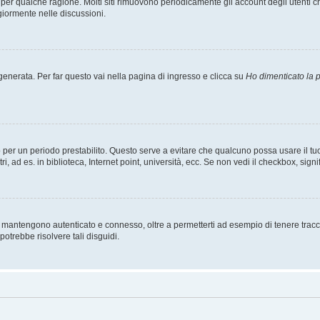
t per qualche ragione. Molti siti rimuovono periodicamente gli account degli utent
giormente nelle discussioni.
nerata. Per far questo vai nella pagina di ingresso e clicca su
Ho dimenticato la
esso per un periodo prestabilito. Questo serve a evitare che qualcuno possa usare i
, ad es. in biblioteca, Internet point, università, ecc. Se non vedi il checkbox, signi
 mantengono autenticato e connesso, oltre a permetterti ad esempio di tenere traccia
otrebbe risolvere tali disguidi.