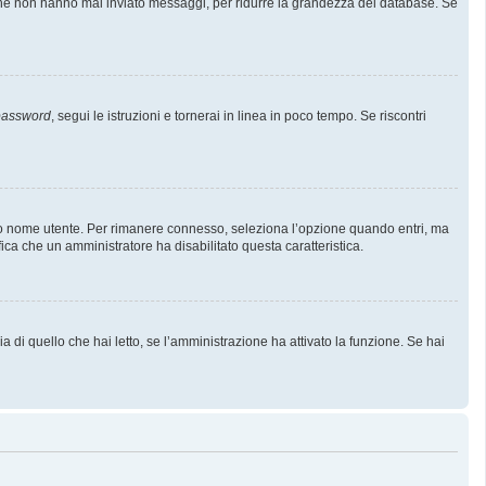
i che non hanno mai inviato messaggi, per ridurre la grandezza del database. Se
 password
, segui le istruzioni e tornerai in linea in poco tempo. Se riscontri
l tuo nome utente. Per rimanere connesso, seleziona l’opzione quando entri, ma
fica che un amministratore ha disabilitato questa caratteristica.
 di quello che hai letto, se l’amministrazione ha attivato la funzione. Se hai