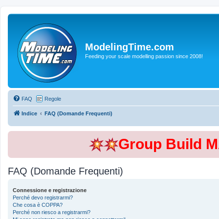
ModelingTime.com
Feeding your scale modelling passion since 2008!
FAQ
Regole
Indice
FAQ (Domande Frequenti)
Group Build 
FAQ (Domande Frequenti)
Connessione e registrazione
Perché devo registrarmi?
Che cosa è COPPA?
Perché non riesco a registrarmi?