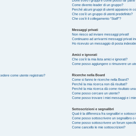
Dove trovo i gruppi e come posso far parte 
Come divento leader di un gruppo?
Perché alcuni gruppi di utenti appaiono in col
Che cos’è un gruppo di utenti predefinito?
Che cos’è il collegamento “Staff”?
Messaggi privati
Non riesco ad inviare messaggi privati!
Continuano ad arrivarmi messaggi privati ind
Ho ricevuto un messaggio di posta indesid
Amici e ignorati
Che cos’è la mia lista amici e ignorati?
Come posso aggiungere o rimuovere un utente
Ricerche nella Board
accedere come utente registrato?
Come si fanno le ricerche nella Board?
Perché la mia ricerca non dà risultati?
Perché la mia ricerca dà come risultato un
Come posso cercare un utente?
Come posso trovare i miei messaggi e i mie
Sottoscrizioni e segnalibri
Qual è la differenza fra segnalibri e sottoscr
Come posso sottoscrivere un segnalibro o 
Come posso sottoscrivere un forum specif
Come cancello le mie sottoscrizioni?