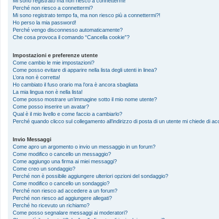
Mi sono registrato ma non riesco a connettermi!
Perché non riesco a connettermi?
Mi sono registrato tempo fa, ma non riesco più a connettermi?!
Ho perso la mia password!
Perché vengo disconnesso automaticamente?
Che cosa provoca il comando “Cancella cookie”?
Impostazioni e preferenze utente
Come cambio le mie impostazioni?
Come posso evitare di apparire nella lista degli utenti in linea?
L’ora non è corretta!
Ho cambiato il fuso orario ma l’ora è ancora sbagliata
La mia lingua non è nella lista!
Come posso mostrare un’immagine sotto il mio nome utente?
Come posso inserire un avatar?
Qual è il mio livello e come faccio a cambiarlo?
Perché quando clicco sul collegamento all’indirizzo di posta di un utente mi chiede di 
Invio Messaggi
Come apro un argomento o invio un messaggio in un forum?
Come modifico o cancello un messaggio?
Come aggiungo una firma ai miei messaggi?
Come creo un sondaggio?
Perché non è possibile aggiungere ulteriori opzioni del sondaggio?
Come modifico o cancello un sondaggio?
Perché non riesco ad accedere a un forum?
Perché non riesco ad aggiungere allegati?
Perché ho ricevuto un richiamo?
Come posso segnalare messaggi ai moderatori?