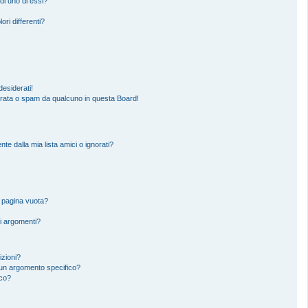
di uno di essi?
ori differenti?
esiderati!
erata o spam da qualcuno in questa Board!
 dalla mia lista amici o ignorati?
a pagina vuota?
i argomenti?
izioni?
un argomento specifico?
ico?