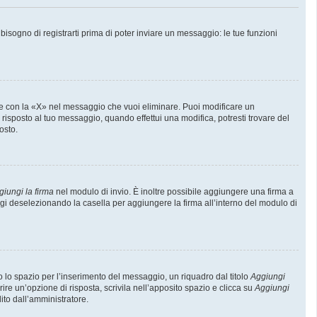
sogno di registrarti prima di poter inviare un messaggio: le tue funzioni
e con la «X» nel messaggio che vuoi eliminare. Puoi modificare un
isposto al tuo messaggio, quando effettui una modifica, potresti trovare del
osto.
giungi la firma
nel modulo di invio. È inoltre possibile aggiungere una firma a
ggi deselezionando la casella per aggiungere la firma all’interno del modulo di
lo spazio per l’inserimento del messaggio, un riquadro dal titolo
Aggiungi
rire un’opzione di risposta, scrivila nell’apposito spazio e clicca su
Aggiungi
lito dall’amministratore.