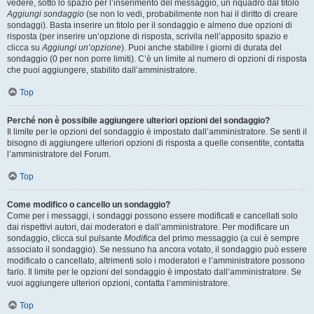
vedere, sotto lo spazio per l’inserimento del messaggio, un riquadro dal titolo
Aggiungi sondaggio
(se non lo vedi, probabilmente non hai il diritto di creare
sondaggi). Basta inserire un titolo per il sondaggio e almeno due opzioni di
risposta (per inserire un’opzione di risposta, scrivila nell’apposito spazio e
clicca su
Aggiungi un’opzione
). Puoi anche stabilire i giorni di durata del
sondaggio (0 per non porre limiti). C’è un limite al numero di opzioni di risposta
che puoi aggiungere, stabilito dall’amministratore.
Top
Perché non è possibile aggiungere ulteriori opzioni del sondaggio?
Il limite per le opzioni del sondaggio è impostato dall’amministratore. Se senti il
bisogno di aggiungere ulteriori opzioni di risposta a quelle consentite, contatta
l’amministratore del Forum.
Top
Come modifico o cancello un sondaggio?
Come per i messaggi, i sondaggi possono essere modificati e cancellati solo
dai rispettivi autori, dai moderatori e dall’amministratore. Per modificare un
sondaggio, clicca sul pulsante
Modifica
del primo messaggio (a cui è sempre
associato il sondaggio). Se nessuno ha ancora votato, il sondaggio può essere
modificato o cancellato, altrimenti solo i moderatori e l’amministratore possono
farlo. Il limite per le opzioni del sondaggio è impostato dall’amministratore. Se
vuoi aggiungere ulteriori opzioni, contatta l’amministratore.
Top