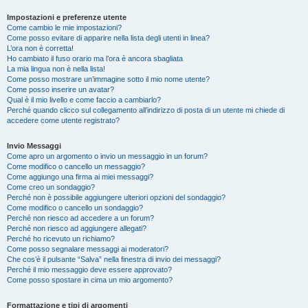
Impostazioni e preferenze utente
Come cambio le mie impostazioni?
Come posso evitare di apparire nella lista degli utenti in linea?
L’ora non è corretta!
Ho cambiato il fuso orario ma l’ora è ancora sbagliata
La mia lingua non è nella lista!
Come posso mostrare un’immagine sotto il mio nome utente?
Come posso inserire un avatar?
Qual è il mio livello e come faccio a cambiarlo?
Perché quando clicco sul collegamento all’indirizzo di posta di un utente mi chiede di
accedere come utente registrato?
Invio Messaggi
Come apro un argomento o invio un messaggio in un forum?
Come modifico o cancello un messaggio?
Come aggiungo una firma ai miei messaggi?
Come creo un sondaggio?
Perché non è possibile aggiungere ulteriori opzioni del sondaggio?
Come modifico o cancello un sondaggio?
Perché non riesco ad accedere a un forum?
Perché non riesco ad aggiungere allegati?
Perché ho ricevuto un richiamo?
Come posso segnalare messaggi ai moderatori?
Che cos’è il pulsante “Salva” nella finestra di invio dei messaggi?
Perché il mio messaggio deve essere approvato?
Come posso spostare in cima un mio argomento?
Formattazione e tipi di argomenti