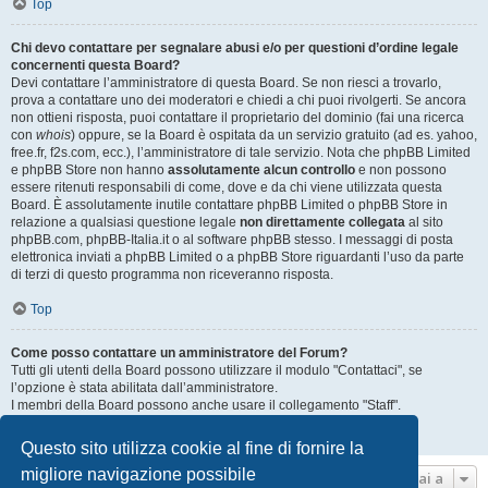
Top
Chi devo contattare per segnalare abusi e/o per questioni d’ordine legale
concernenti questa Board?
Devi contattare l’amministratore di questa Board. Se non riesci a trovarlo,
prova a contattare uno dei moderatori e chiedi a chi puoi rivolgerti. Se ancora
non ottieni risposta, puoi contattare il proprietario del dominio (fai una ricerca
con
whois
) oppure, se la Board è ospitata da un servizio gratuito (ad es. yahoo,
free.fr, f2s.com, ecc.), l’amministratore di tale servizio. Nota che phpBB Limited
e phpBB Store non hanno
assolutamente alcun controllo
e non possono
essere ritenuti responsabili di come, dove e da chi viene utilizzata questa
Board. È assolutamente inutile contattare phpBB Limited o phpBB Store in
relazione a qualsiasi questione legale
non direttamente collegata
al sito
phpBB.com, phpBB-Italia.it o al software phpBB stesso. I messaggi di posta
elettronica inviati a phpBB Limited o a phpBB Store riguardanti l’uso da parte
di terzi di questo programma non riceveranno risposta.
Top
Come posso contattare un amministratore del Forum?
Tutti gli utenti della Board possono utilizzare il modulo "Contattaci", se
l’opzione è stata abilitata dall’amministratore.
I membri della Board possono anche usare il collegamento "Staff".
Top
Questo sito utilizza cookie al fine di fornire la
migliore navigazione possibile
Vai a