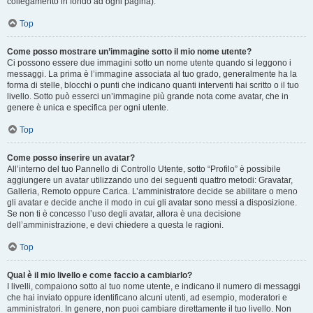
collegamento in fondo ad ogni pagina).
Top
Come posso mostrare un’immagine sotto il mio nome utente?
Ci possono essere due immagini sotto un nome utente quando si leggono i
messaggi. La prima è l’immagine associata al tuo grado, generalmente ha la
forma di stelle, blocchi o punti che indicano quanti interventi hai scritto o il tuo
livello. Sotto può esserci un’immagine più grande nota come avatar, che in
genere è unica e specifica per ogni utente.
Top
Come posso inserire un avatar?
All’interno del tuo Pannello di Controllo Utente, sotto “Profilo” è possibile
aggiungere un avatar utilizzando uno dei seguenti quattro metodi: Gravatar,
Galleria, Remoto oppure Carica. L’amministratore decide se abilitare o meno
gli avatar e decide anche il modo in cui gli avatar sono messi a disposizione.
Se non ti è concesso l’uso degli avatar, allora è una decisione
dell’amministrazione, e devi chiedere a questa le ragioni.
Top
Qual è il mio livello e come faccio a cambiarlo?
I livelli, compaiono sotto al tuo nome utente, e indicano il numero di messaggi
che hai inviato oppure identificano alcuni utenti, ad esempio, moderatori e
amministratori. In genere, non puoi cambiare direttamente il tuo livello. Non