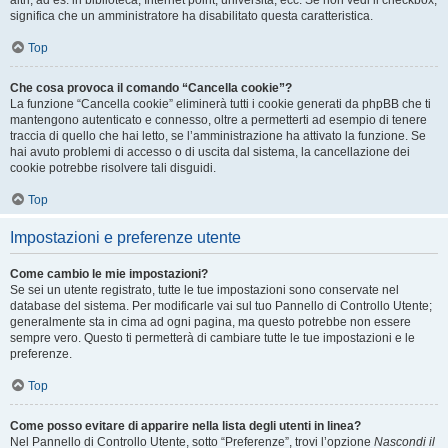
altri, ad es. in biblioteca, Internet point, università, ecc. Se non vedi il checkbox,
significa che un amministratore ha disabilitato questa caratteristica.
Top
Che cosa provoca il comando “Cancella cookie”?
La funzione “Cancella cookie” eliminerà tutti i cookie generati da phpBB che ti
mantengono autenticato e connesso, oltre a permetterti ad esempio di tenere
traccia di quello che hai letto, se l’amministrazione ha attivato la funzione. Se
hai avuto problemi di accesso o di uscita dal sistema, la cancellazione dei
cookie potrebbe risolvere tali disguidi.
Top
Impostazioni e preferenze utente
Come cambio le mie impostazioni?
Se sei un utente registrato, tutte le tue impostazioni sono conservate nel
database del sistema. Per modificarle vai sul tuo Pannello di Controllo Utente;
generalmente sta in cima ad ogni pagina, ma questo potrebbe non essere
sempre vero. Questo ti permetterà di cambiare tutte le tue impostazioni e le
preferenze.
Top
Come posso evitare di apparire nella lista degli utenti in linea?
Nel Pannello di Controllo Utente, sotto “Preferenze”, trovi l’opzione
Nascondi il