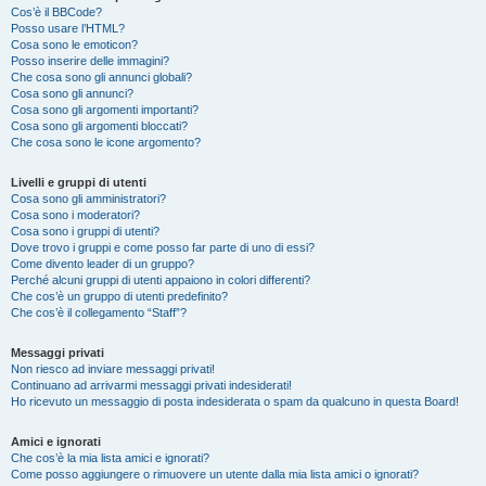
Cos’è il BBCode?
Posso usare l’HTML?
Cosa sono le emoticon?
Posso inserire delle immagini?
Che cosa sono gli annunci globali?
Cosa sono gli annunci?
Cosa sono gli argomenti importanti?
Cosa sono gli argomenti bloccati?
Che cosa sono le icone argomento?
Livelli e gruppi di utenti
Cosa sono gli amministratori?
Cosa sono i moderatori?
Cosa sono i gruppi di utenti?
Dove trovo i gruppi e come posso far parte di uno di essi?
Come divento leader di un gruppo?
Perché alcuni gruppi di utenti appaiono in colori differenti?
Che cos’è un gruppo di utenti predefinito?
Che cos’è il collegamento “Staff”?
Messaggi privati
Non riesco ad inviare messaggi privati!
Continuano ad arrivarmi messaggi privati indesiderati!
Ho ricevuto un messaggio di posta indesiderata o spam da qualcuno in questa Board!
Amici e ignorati
Che cos’è la mia lista amici e ignorati?
Come posso aggiungere o rimuovere un utente dalla mia lista amici o ignorati?