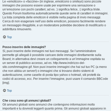
Le «emoticon» o «faccine» (in inglese,
emoticons
o
smileys
) sono piccole
immagini che possono essere usate per esprimere una sensazione o
un’emozione con pochi caratteri; ad es. :) significa felice, :( significa triste.
Questo Forum trasforma automaticamente queste serie di caratteri in immagini.
La lista completa delle emoticon è visibile nella pagina di invio messaggi.
Cerca di non esagerare nell’uso delle emoticon, possono facilmente rendere
un messaggio illeggibile, e un moderatore potrebbe decidere di modificarlo o
addirittura rimuoverlo.
Top
Posso inserire delle immagini?
Sì, puoi inserire delle immagini nei tuoi messaggi. Se l’amministratore
permette gli allegati è possibile caricare delle immagini direttamente sulla
Board; in alternativa devi creare un collegamento a un’immagine ospitata su
un server di pubblico accesso, ad es. http://www.indirizzo-del-
sito.com/immagine.gif. Non puoi inserire immagini che hai sul tuo PC (a meno
che non abbia un server!) o immagini che si trovano dietro sistemi di
autenticazione, come caselle di posta tipo yahoo o hotmail, siti protetti da
codici di accesso, ecc. Per inserire l’immagine, puoi usare il comando BBCode
[img].
Top
Che cosa sono gli annunci globali?
Gli annunci globali sono annunci che contengono informazioni molto
importanti e tu dovresti leggerli quanto prima. Gli annunci globali appaiono in