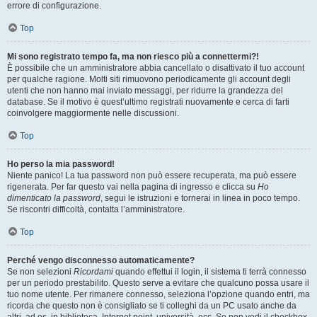
errore di configurazione.
Top
Mi sono registrato tempo fa, ma non riesco più a connettermi?!
È possibile che un amministratore abbia cancellato o disattivato il tuo account
per qualche ragione. Molti siti rimuovono periodicamente gli account degli
utenti che non hanno mai inviato messaggi, per ridurre la grandezza del
database. Se il motivo è quest’ultimo registrati nuovamente e cerca di farti
coinvolgere maggiormente nelle discussioni.
Top
Ho perso la mia password!
Niente panico! La tua password non può essere recuperata, ma può essere
rigenerata. Per far questo vai nella pagina di ingresso e clicca su
Ho
dimenticato la password
, segui le istruzioni e tornerai in linea in poco tempo.
Se riscontri difficoltà, contatta l’amministratore.
Top
Perché vengo disconnesso automaticamente?
Se non selezioni
Ricordami
quando effettui il login, il sistema ti terrà connesso
per un periodo prestabilito. Questo serve a evitare che qualcuno possa usare il
tuo nome utente. Per rimanere connesso, seleziona l’opzione quando entri, ma
ricorda che questo non è consigliato se ti colleghi da un PC usato anche da