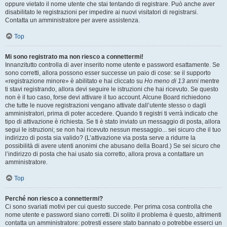
oppure vietato il nome utente che stai tentando di registrare. Può anche aver
disabilitato le registrazioni per impedire ai nuovi visitatori di registrarsi.
Contatta un amministratore per avere assistenza.
Top
Mi sono registrato ma non riesco a connettermi!
Innanzitutto controlla di aver inserito nome utente e password esattamente. Se
sono corretti, allora possono esser successe un paio di cose: se il supporto
«registrazione minore» è abilitato e hai cliccato su
Ho meno di 13 anni
mentre
ti stavi registrando, allora devi seguire le istruzioni che hai ricevuto. Se questo
non è il tuo caso, forse devi attivare il tuo account. Alcune Board richiedono
che tutte le nuove registrazioni vengano attivate dall’utente stesso o dagli
amministratori, prima di poter accedere. Quando ti registri ti verrà indicato che
tipo di attivazione è richiesta. Se ti è stato inviato un messaggio di posta, allora
segui le istruzioni; se non hai ricevuto nessun messaggio... sei sicuro che il tuo
indirizzo di posta sia valido? (L’attivazione via posta serve a ridurre la
possibilità di avere utenti anonimi che abusano della Board.) Se sei sicuro che
l’indirizzo di posta che hai usato sia corretto, allora prova a contattare un
amministratore.
Top
Perché non riesco a connettermi?
Ci sono svariati motivi per cui questo succede. Per prima cosa controlla che
nome utente e password siano corretti. Di solito il problema è questo, altrimenti
contatta un amministratore: potresti essere stato bannato o potrebbe esserci un