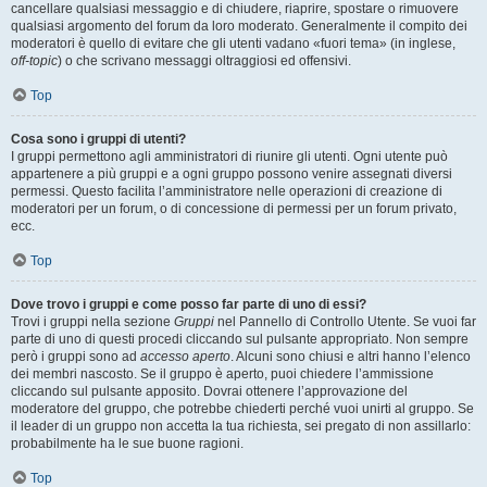
cancellare qualsiasi messaggio e di chiudere, riaprire, spostare o rimuovere
qualsiasi argomento del forum da loro moderato. Generalmente il compito dei
moderatori è quello di evitare che gli utenti vadano «fuori tema» (in inglese,
off-topic
) o che scrivano messaggi oltraggiosi ed offensivi.
Top
Cosa sono i gruppi di utenti?
I gruppi permettono agli amministratori di riunire gli utenti. Ogni utente può
appartenere a più gruppi e a ogni gruppo possono venire assegnati diversi
permessi. Questo facilita l’amministratore nelle operazioni di creazione di
moderatori per un forum, o di concessione di permessi per un forum privato,
ecc.
Top
Dove trovo i gruppi e come posso far parte di uno di essi?
Trovi i gruppi nella sezione
Gruppi
nel Pannello di Controllo Utente. Se vuoi far
parte di uno di questi procedi cliccando sul pulsante appropriato. Non sempre
però i gruppi sono ad
accesso aperto
. Alcuni sono chiusi e altri hanno l’elenco
dei membri nascosto. Se il gruppo è aperto, puoi chiedere l’ammissione
cliccando sul pulsante apposito. Dovrai ottenere l’approvazione del
moderatore del gruppo, che potrebbe chiederti perché vuoi unirti al gruppo. Se
il leader di un gruppo non accetta la tua richiesta, sei pregato di non assillarlo:
probabilmente ha le sue buone ragioni.
Top