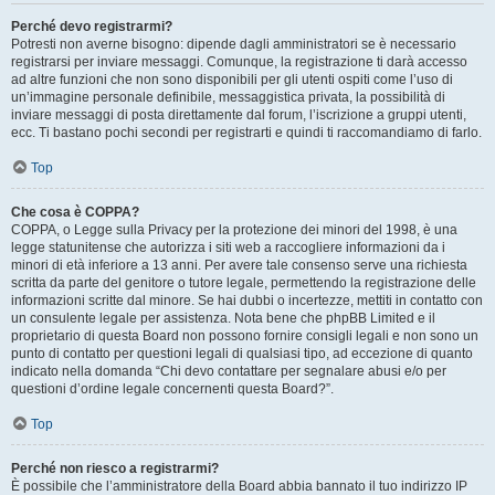
Perché devo registrarmi?
Potresti non averne bisogno: dipende dagli amministratori se è necessario
registrarsi per inviare messaggi. Comunque, la registrazione ti darà accesso
ad altre funzioni che non sono disponibili per gli utenti ospiti come l’uso di
un’immagine personale definibile, messaggistica privata, la possibilità di
inviare messaggi di posta direttamente dal forum, l’iscrizione a gruppi utenti,
ecc. Ti bastano pochi secondi per registrarti e quindi ti raccomandiamo di farlo.
Top
Che cosa è COPPA?
COPPA, o Legge sulla Privacy per la protezione dei minori del 1998, è una
legge statunitense che autorizza i siti web a raccogliere informazioni da i
minori di età inferiore a 13 anni. Per avere tale consenso serve una richiesta
scritta da parte del genitore o tutore legale, permettendo la registrazione delle
informazioni scritte dal minore. Se hai dubbi o incertezze, mettiti in contatto con
un consulente legale per assistenza. Nota bene che phpBB Limited e il
proprietario di questa Board non possono fornire consigli legali e non sono un
punto di contatto per questioni legali di qualsiasi tipo, ad eccezione di quanto
indicato nella domanda “Chi devo contattare per segnalare abusi e/o per
questioni d’ordine legale concernenti questa Board?”.
Top
Perché non riesco a registrarmi?
È possibile che l’amministratore della Board abbia bannato il tuo indirizzo IP