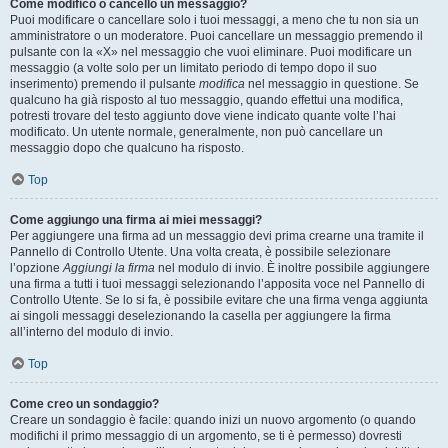
Come modifico o cancello un messaggio?
Puoi modificare o cancellare solo i tuoi messaggi, a meno che tu non sia un
amministratore o un moderatore. Puoi cancellare un messaggio premendo il
pulsante con la «X» nel messaggio che vuoi eliminare. Puoi modificare un
messaggio (a volte solo per un limitato periodo di tempo dopo il suo
inserimento) premendo il pulsante
modifica
nel messaggio in questione. Se
qualcuno ha già risposto al tuo messaggio, quando effettui una modifica,
potresti trovare del testo aggiunto dove viene indicato quante volte l’hai
modificato. Un utente normale, generalmente, non può cancellare un
messaggio dopo che qualcuno ha risposto.
Top
Come aggiungo una firma ai miei messaggi?
Per aggiungere una firma ad un messaggio devi prima crearne una tramite il
Pannello di Controllo Utente. Una volta creata, è possibile selezionare
l’opzione
Aggiungi la firma
nel modulo di invio. È inoltre possibile aggiungere
una firma a tutti i tuoi messaggi selezionando l’apposita voce nel Pannello di
Controllo Utente. Se lo si fa, è possibile evitare che una firma venga aggiunta
ai singoli messaggi deselezionando la casella per aggiungere la firma
all’interno del modulo di invio.
Top
Come creo un sondaggio?
Creare un sondaggio è facile: quando inizi un nuovo argomento (o quando
modifichi il primo messaggio di un argomento, se ti è permesso) dovresti