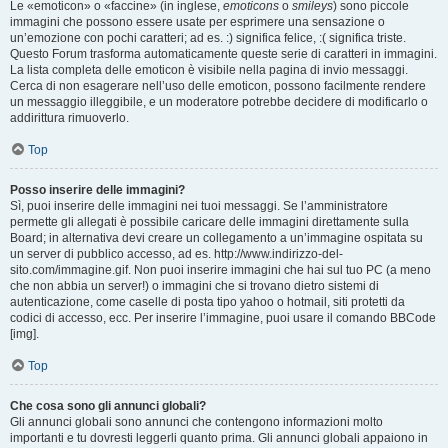
Le «emoticon» o «faccine» (in inglese,
emoticons
o
smileys
) sono piccole
immagini che possono essere usate per esprimere una sensazione o
un’emozione con pochi caratteri; ad es. :) significa felice, :( significa triste.
Questo Forum trasforma automaticamente queste serie di caratteri in immagini.
La lista completa delle emoticon è visibile nella pagina di invio messaggi.
Cerca di non esagerare nell’uso delle emoticon, possono facilmente rendere
un messaggio illeggibile, e un moderatore potrebbe decidere di modificarlo o
addirittura rimuoverlo.
Top
Posso inserire delle immagini?
Sì, puoi inserire delle immagini nei tuoi messaggi. Se l’amministratore
permette gli allegati è possibile caricare delle immagini direttamente sulla
Board; in alternativa devi creare un collegamento a un’immagine ospitata su
un server di pubblico accesso, ad es. http://www.indirizzo-del-
sito.com/immagine.gif. Non puoi inserire immagini che hai sul tuo PC (a meno
che non abbia un server!) o immagini che si trovano dietro sistemi di
autenticazione, come caselle di posta tipo yahoo o hotmail, siti protetti da
codici di accesso, ecc. Per inserire l’immagine, puoi usare il comando BBCode
[img].
Top
Che cosa sono gli annunci globali?
Gli annunci globali sono annunci che contengono informazioni molto
importanti e tu dovresti leggerli quanto prima. Gli annunci globali appaiono in