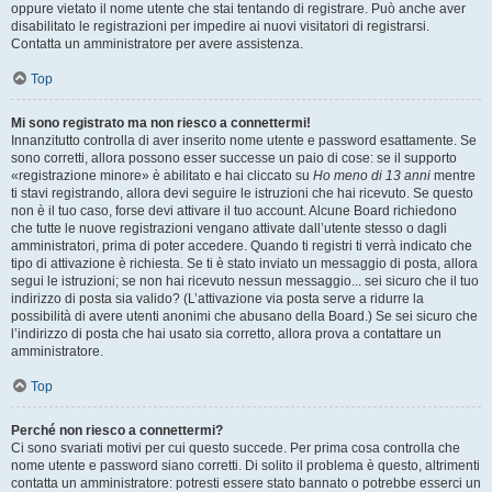
oppure vietato il nome utente che stai tentando di registrare. Può anche aver
disabilitato le registrazioni per impedire ai nuovi visitatori di registrarsi.
Contatta un amministratore per avere assistenza.
Top
Mi sono registrato ma non riesco a connettermi!
Innanzitutto controlla di aver inserito nome utente e password esattamente. Se
sono corretti, allora possono esser successe un paio di cose: se il supporto
«registrazione minore» è abilitato e hai cliccato su
Ho meno di 13 anni
mentre
ti stavi registrando, allora devi seguire le istruzioni che hai ricevuto. Se questo
non è il tuo caso, forse devi attivare il tuo account. Alcune Board richiedono
che tutte le nuove registrazioni vengano attivate dall’utente stesso o dagli
amministratori, prima di poter accedere. Quando ti registri ti verrà indicato che
tipo di attivazione è richiesta. Se ti è stato inviato un messaggio di posta, allora
segui le istruzioni; se non hai ricevuto nessun messaggio... sei sicuro che il tuo
indirizzo di posta sia valido? (L’attivazione via posta serve a ridurre la
possibilità di avere utenti anonimi che abusano della Board.) Se sei sicuro che
l’indirizzo di posta che hai usato sia corretto, allora prova a contattare un
amministratore.
Top
Perché non riesco a connettermi?
Ci sono svariati motivi per cui questo succede. Per prima cosa controlla che
nome utente e password siano corretti. Di solito il problema è questo, altrimenti
contatta un amministratore: potresti essere stato bannato o potrebbe esserci un