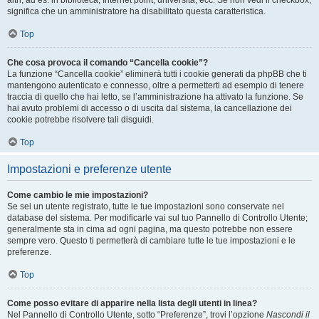
altri, ad es. in biblioteca, Internet point, università, ecc. Se non vedi il checkbox,
significa che un amministratore ha disabilitato questa caratteristica.
Top
Che cosa provoca il comando “Cancella cookie”?
La funzione “Cancella cookie” eliminerà tutti i cookie generati da phpBB che ti
mantengono autenticato e connesso, oltre a permetterti ad esempio di tenere
traccia di quello che hai letto, se l’amministrazione ha attivato la funzione. Se
hai avuto problemi di accesso o di uscita dal sistema, la cancellazione dei
cookie potrebbe risolvere tali disguidi.
Top
Impostazioni e preferenze utente
Come cambio le mie impostazioni?
Se sei un utente registrato, tutte le tue impostazioni sono conservate nel
database del sistema. Per modificarle vai sul tuo Pannello di Controllo Utente;
generalmente sta in cima ad ogni pagina, ma questo potrebbe non essere
sempre vero. Questo ti permetterà di cambiare tutte le tue impostazioni e le
preferenze.
Top
Come posso evitare di apparire nella lista degli utenti in linea?
Nel Pannello di Controllo Utente, sotto “Preferenze”, trovi l’opzione
Nascondi il