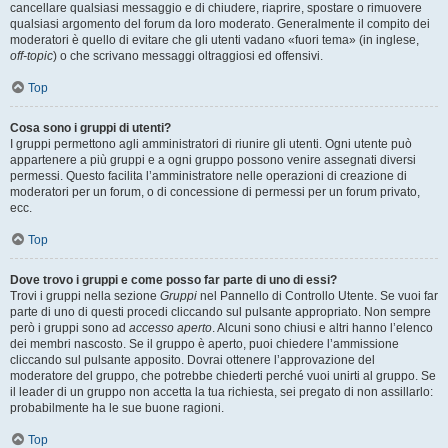
cancellare qualsiasi messaggio e di chiudere, riaprire, spostare o rimuovere
qualsiasi argomento del forum da loro moderato. Generalmente il compito dei
moderatori è quello di evitare che gli utenti vadano «fuori tema» (in inglese,
off-topic
) o che scrivano messaggi oltraggiosi ed offensivi.
Top
Cosa sono i gruppi di utenti?
I gruppi permettono agli amministratori di riunire gli utenti. Ogni utente può
appartenere a più gruppi e a ogni gruppo possono venire assegnati diversi
permessi. Questo facilita l’amministratore nelle operazioni di creazione di
moderatori per un forum, o di concessione di permessi per un forum privato,
ecc.
Top
Dove trovo i gruppi e come posso far parte di uno di essi?
Trovi i gruppi nella sezione
Gruppi
nel Pannello di Controllo Utente. Se vuoi far
parte di uno di questi procedi cliccando sul pulsante appropriato. Non sempre
però i gruppi sono ad
accesso aperto
. Alcuni sono chiusi e altri hanno l’elenco
dei membri nascosto. Se il gruppo è aperto, puoi chiedere l’ammissione
cliccando sul pulsante apposito. Dovrai ottenere l’approvazione del
moderatore del gruppo, che potrebbe chiederti perché vuoi unirti al gruppo. Se
il leader di un gruppo non accetta la tua richiesta, sei pregato di non assillarlo:
probabilmente ha le sue buone ragioni.
Top