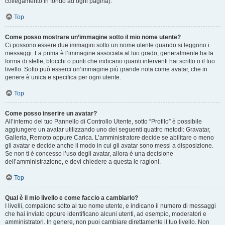
collegamento in fondo ad ogni pagina).
Top
Come posso mostrare un’immagine sotto il mio nome utente?
Ci possono essere due immagini sotto un nome utente quando si leggono i
messaggi. La prima è l’immagine associata al tuo grado, generalmente ha la
forma di stelle, blocchi o punti che indicano quanti interventi hai scritto o il tuo
livello. Sotto può esserci un’immagine più grande nota come avatar, che in
genere è unica e specifica per ogni utente.
Top
Come posso inserire un avatar?
All’interno del tuo Pannello di Controllo Utente, sotto “Profilo” è possibile
aggiungere un avatar utilizzando uno dei seguenti quattro metodi: Gravatar,
Galleria, Remoto oppure Carica. L’amministratore decide se abilitare o meno
gli avatar e decide anche il modo in cui gli avatar sono messi a disposizione.
Se non ti è concesso l’uso degli avatar, allora è una decisione
dell’amministrazione, e devi chiedere a questa le ragioni.
Top
Qual è il mio livello e come faccio a cambiarlo?
I livelli, compaiono sotto al tuo nome utente, e indicano il numero di messaggi
che hai inviato oppure identificano alcuni utenti, ad esempio, moderatori e
amministratori. In genere, non puoi cambiare direttamente il tuo livello. Non