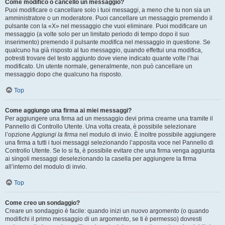
Come modifico o cancello un messaggio?
Puoi modificare o cancellare solo i tuoi messaggi, a meno che tu non sia un
amministratore o un moderatore. Puoi cancellare un messaggio premendo il
pulsante con la «X» nel messaggio che vuoi eliminare. Puoi modificare un
messaggio (a volte solo per un limitato periodo di tempo dopo il suo
inserimento) premendo il pulsante
modifica
nel messaggio in questione. Se
qualcuno ha già risposto al tuo messaggio, quando effettui una modifica,
potresti trovare del testo aggiunto dove viene indicato quante volte l’hai
modificato. Un utente normale, generalmente, non può cancellare un
messaggio dopo che qualcuno ha risposto.
Top
Come aggiungo una firma ai miei messaggi?
Per aggiungere una firma ad un messaggio devi prima crearne una tramite il
Pannello di Controllo Utente. Una volta creata, è possibile selezionare
l’opzione
Aggiungi la firma
nel modulo di invio. È inoltre possibile aggiungere
una firma a tutti i tuoi messaggi selezionando l’apposita voce nel Pannello di
Controllo Utente. Se lo si fa, è possibile evitare che una firma venga aggiunta
ai singoli messaggi deselezionando la casella per aggiungere la firma
all’interno del modulo di invio.
Top
Come creo un sondaggio?
Creare un sondaggio è facile: quando inizi un nuovo argomento (o quando
modifichi il primo messaggio di un argomento, se ti è permesso) dovresti