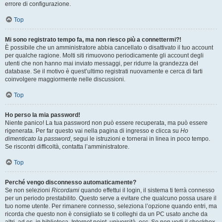
errore di configurazione.
Top
Mi sono registrato tempo fa, ma non riesco più a connettermi?!
È possibile che un amministratore abbia cancellato o disattivato il tuo account
per qualche ragione. Molti siti rimuovono periodicamente gli account degli
utenti che non hanno mai inviato messaggi, per ridurre la grandezza del
database. Se il motivo è quest’ultimo registrati nuovamente e cerca di farti
coinvolgere maggiormente nelle discussioni.
Top
Ho perso la mia password!
Niente panico! La tua password non può essere recuperata, ma può essere
rigenerata. Per far questo vai nella pagina di ingresso e clicca su
Ho
dimenticato la password
, segui le istruzioni e tornerai in linea in poco tempo.
Se riscontri difficoltà, contatta l’amministratore.
Top
Perché vengo disconnesso automaticamente?
Se non selezioni
Ricordami
quando effettui il login, il sistema ti terrà connesso
per un periodo prestabilito. Questo serve a evitare che qualcuno possa usare il
tuo nome utente. Per rimanere connesso, seleziona l’opzione quando entri, ma
ricorda che questo non è consigliato se ti colleghi da un PC usato anche da