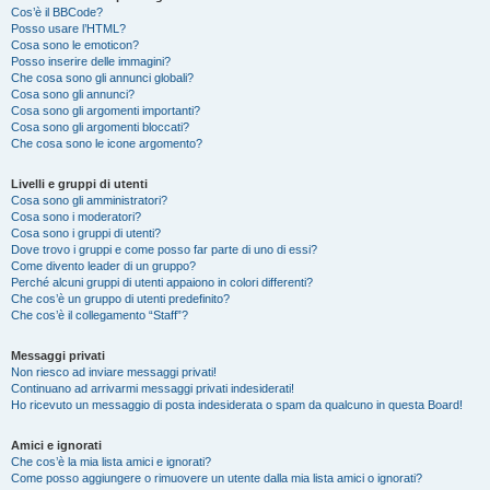
Cos’è il BBCode?
Posso usare l’HTML?
Cosa sono le emoticon?
Posso inserire delle immagini?
Che cosa sono gli annunci globali?
Cosa sono gli annunci?
Cosa sono gli argomenti importanti?
Cosa sono gli argomenti bloccati?
Che cosa sono le icone argomento?
Livelli e gruppi di utenti
Cosa sono gli amministratori?
Cosa sono i moderatori?
Cosa sono i gruppi di utenti?
Dove trovo i gruppi e come posso far parte di uno di essi?
Come divento leader di un gruppo?
Perché alcuni gruppi di utenti appaiono in colori differenti?
Che cos’è un gruppo di utenti predefinito?
Che cos’è il collegamento “Staff”?
Messaggi privati
Non riesco ad inviare messaggi privati!
Continuano ad arrivarmi messaggi privati indesiderati!
Ho ricevuto un messaggio di posta indesiderata o spam da qualcuno in questa Board!
Amici e ignorati
Che cos’è la mia lista amici e ignorati?
Come posso aggiungere o rimuovere un utente dalla mia lista amici o ignorati?