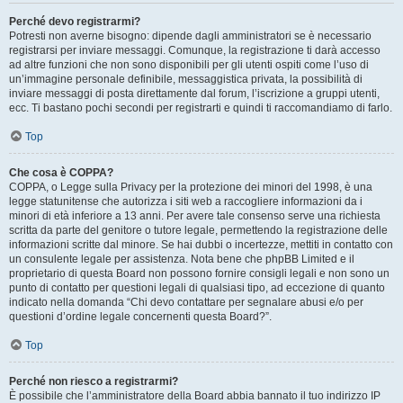
Perché devo registrarmi?
Potresti non averne bisogno: dipende dagli amministratori se è necessario
registrarsi per inviare messaggi. Comunque, la registrazione ti darà accesso
ad altre funzioni che non sono disponibili per gli utenti ospiti come l’uso di
un’immagine personale definibile, messaggistica privata, la possibilità di
inviare messaggi di posta direttamente dal forum, l’iscrizione a gruppi utenti,
ecc. Ti bastano pochi secondi per registrarti e quindi ti raccomandiamo di farlo.
Top
Che cosa è COPPA?
COPPA, o Legge sulla Privacy per la protezione dei minori del 1998, è una
legge statunitense che autorizza i siti web a raccogliere informazioni da i
minori di età inferiore a 13 anni. Per avere tale consenso serve una richiesta
scritta da parte del genitore o tutore legale, permettendo la registrazione delle
informazioni scritte dal minore. Se hai dubbi o incertezze, mettiti in contatto con
un consulente legale per assistenza. Nota bene che phpBB Limited e il
proprietario di questa Board non possono fornire consigli legali e non sono un
punto di contatto per questioni legali di qualsiasi tipo, ad eccezione di quanto
indicato nella domanda “Chi devo contattare per segnalare abusi e/o per
questioni d’ordine legale concernenti questa Board?”.
Top
Perché non riesco a registrarmi?
È possibile che l’amministratore della Board abbia bannato il tuo indirizzo IP