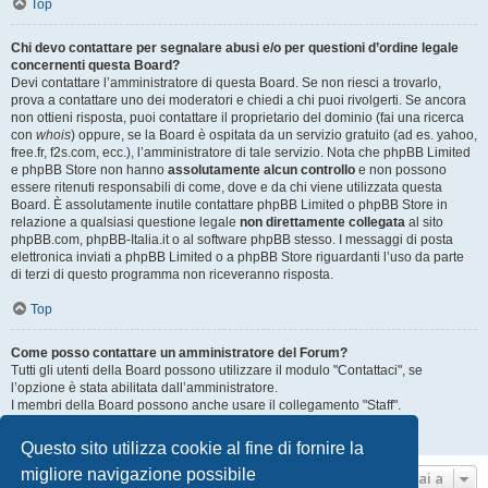
Top
Chi devo contattare per segnalare abusi e/o per questioni d’ordine legale
concernenti questa Board?
Devi contattare l’amministratore di questa Board. Se non riesci a trovarlo,
prova a contattare uno dei moderatori e chiedi a chi puoi rivolgerti. Se ancora
non ottieni risposta, puoi contattare il proprietario del dominio (fai una ricerca
con
whois
) oppure, se la Board è ospitata da un servizio gratuito (ad es. yahoo,
free.fr, f2s.com, ecc.), l’amministratore di tale servizio. Nota che phpBB Limited
e phpBB Store non hanno
assolutamente alcun controllo
e non possono
essere ritenuti responsabili di come, dove e da chi viene utilizzata questa
Board. È assolutamente inutile contattare phpBB Limited o phpBB Store in
relazione a qualsiasi questione legale
non direttamente collegata
al sito
phpBB.com, phpBB-Italia.it o al software phpBB stesso. I messaggi di posta
elettronica inviati a phpBB Limited o a phpBB Store riguardanti l’uso da parte
di terzi di questo programma non riceveranno risposta.
Top
Come posso contattare un amministratore del Forum?
Tutti gli utenti della Board possono utilizzare il modulo "Contattaci", se
l’opzione è stata abilitata dall’amministratore.
I membri della Board possono anche usare il collegamento "Staff".
Top
Questo sito utilizza cookie al fine di fornire la
migliore navigazione possibile
Vai a