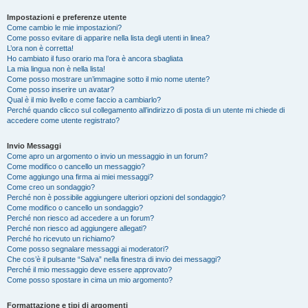
Impostazioni e preferenze utente
Come cambio le mie impostazioni?
Come posso evitare di apparire nella lista degli utenti in linea?
L’ora non è corretta!
Ho cambiato il fuso orario ma l’ora è ancora sbagliata
La mia lingua non è nella lista!
Come posso mostrare un’immagine sotto il mio nome utente?
Come posso inserire un avatar?
Qual è il mio livello e come faccio a cambiarlo?
Perché quando clicco sul collegamento all’indirizzo di posta di un utente mi chiede di
accedere come utente registrato?
Invio Messaggi
Come apro un argomento o invio un messaggio in un forum?
Come modifico o cancello un messaggio?
Come aggiungo una firma ai miei messaggi?
Come creo un sondaggio?
Perché non è possibile aggiungere ulteriori opzioni del sondaggio?
Come modifico o cancello un sondaggio?
Perché non riesco ad accedere a un forum?
Perché non riesco ad aggiungere allegati?
Perché ho ricevuto un richiamo?
Come posso segnalare messaggi ai moderatori?
Che cos’è il pulsante “Salva” nella finestra di invio dei messaggi?
Perché il mio messaggio deve essere approvato?
Come posso spostare in cima un mio argomento?
Formattazione e tipi di argomenti