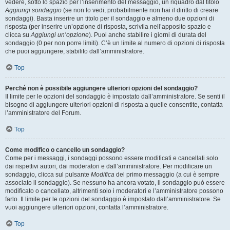
vedere, sotto lo spazio per l’inserimento del messaggio, un riquadro dal titolo
Aggiungi sondaggio
(se non lo vedi, probabilmente non hai il diritto di creare
sondaggi). Basta inserire un titolo per il sondaggio e almeno due opzioni di
risposta (per inserire un’opzione di risposta, scrivila nell’apposito spazio e
clicca su
Aggiungi un’opzione
). Puoi anche stabilire i giorni di durata del
sondaggio (0 per non porre limiti). C’è un limite al numero di opzioni di risposta
che puoi aggiungere, stabilito dall’amministratore.
Top
Perché non è possibile aggiungere ulteriori opzioni del sondaggio?
Il limite per le opzioni del sondaggio è impostato dall’amministratore. Se senti il
bisogno di aggiungere ulteriori opzioni di risposta a quelle consentite, contatta
l’amministratore del Forum.
Top
Come modifico o cancello un sondaggio?
Come per i messaggi, i sondaggi possono essere modificati e cancellati solo
dai rispettivi autori, dai moderatori e dall’amministratore. Per modificare un
sondaggio, clicca sul pulsante
Modifica
del primo messaggio (a cui è sempre
associato il sondaggio). Se nessuno ha ancora votato, il sondaggio può essere
modificato o cancellato, altrimenti solo i moderatori e l’amministratore possono
farlo. Il limite per le opzioni del sondaggio è impostato dall’amministratore. Se
vuoi aggiungere ulteriori opzioni, contatta l’amministratore.
Top