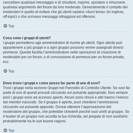
cancellare qualsiasi messaggio e di chiudere, riaprire, spostare o rimuovere
qualsiasi argomento del forum da loro moderato. Generalmente il compito dei
moderatori è quello di evitare che gli utenti vadano «fuori tema» (in inglese,
off-topic
) o che scrivano messaggi oltraggiosi ed offensivi.
Top
Cosa sono i gruppi di utenti?
I gruppi permettono agli amministratori di riunire gli utenti. Ogni utente può
appartenere a più gruppi e a ogni gruppo possono venire assegnati diversi
permessi. Questo facilita l’amministratore nelle operazioni di creazione di
moderatori per un forum, o di concessione di permessi per un forum privato,
ecc.
Top
Dove trovo i gruppi e come posso far parte di uno di essi?
Trovi i gruppi nella sezione
Gruppi
nel Pannello di Controllo Utente. Se vuoi far
parte di uno di questi procedi cliccando sul pulsante appropriato. Non sempre
però i gruppi sono ad
accesso aperto
. Alcuni sono chiusi e altri hanno l’elenco
dei membri nascosto. Se il gruppo è aperto, puoi chiedere l’ammissione
cliccando sul pulsante apposito. Dovrai ottenere l’approvazione del
moderatore del gruppo, che potrebbe chiederti perché vuoi unirti al gruppo. Se
il leader di un gruppo non accetta la tua richiesta, sei pregato di non assillarlo:
probabilmente ha le sue buone ragioni.
Top