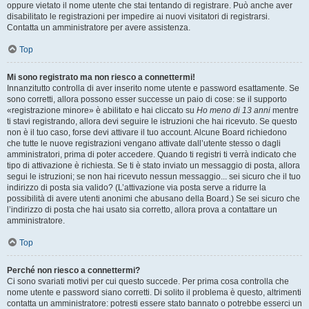
oppure vietato il nome utente che stai tentando di registrare. Può anche aver
disabilitato le registrazioni per impedire ai nuovi visitatori di registrarsi.
Contatta un amministratore per avere assistenza.
Top
Mi sono registrato ma non riesco a connettermi!
Innanzitutto controlla di aver inserito nome utente e password esattamente. Se
sono corretti, allora possono esser successe un paio di cose: se il supporto
«registrazione minore» è abilitato e hai cliccato su
Ho meno di 13 anni
mentre
ti stavi registrando, allora devi seguire le istruzioni che hai ricevuto. Se questo
non è il tuo caso, forse devi attivare il tuo account. Alcune Board richiedono
che tutte le nuove registrazioni vengano attivate dall’utente stesso o dagli
amministratori, prima di poter accedere. Quando ti registri ti verrà indicato che
tipo di attivazione è richiesta. Se ti è stato inviato un messaggio di posta, allora
segui le istruzioni; se non hai ricevuto nessun messaggio... sei sicuro che il tuo
indirizzo di posta sia valido? (L’attivazione via posta serve a ridurre la
possibilità di avere utenti anonimi che abusano della Board.) Se sei sicuro che
l’indirizzo di posta che hai usato sia corretto, allora prova a contattare un
amministratore.
Top
Perché non riesco a connettermi?
Ci sono svariati motivi per cui questo succede. Per prima cosa controlla che
nome utente e password siano corretti. Di solito il problema è questo, altrimenti
contatta un amministratore: potresti essere stato bannato o potrebbe esserci un