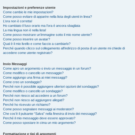
Impostazioni e preferenze utente
Come cambio le mie impostazioni?
Come posso evitare di apparire nella lista degli utenti in linea?
L’ora non è corretta!
Ho cambiato il fuso orario ma l’ora è ancora sbagliata
La mia lingua non è nella lista!
Come posso mostrare un’immagine sotto il mio nome utente?
Come posso inserire un avatar?
Qual è il mio livello e come faccio a cambiarlo?
Perché quando clicco sul collegamento all’indirizzo di posta di un utente mi chiede di
accedere come utente registrato?
Invio Messaggi
Come apro un argomento o invio un messaggio in un forum?
Come modifico o cancello un messaggio?
Come aggiungo una firma ai miei messaggi?
Come creo un sondaggio?
Perché non è possibile aggiungere ulteriori opzioni del sondaggio?
Come modifico o cancello un sondaggio?
Perché non riesco ad accedere a un forum?
Perché non riesco ad aggiungere allegati?
Perché ho ricevuto un richiamo?
Come posso segnalare messaggi ai moderatori?
Che cos’è il pulsante “Salva” nella finestra di invio dei messaggi?
Perché il mio messaggio deve essere approvato?
Come posso spostare in cima un mio argomento?
Formattazione e tipi di argomenti