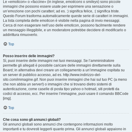
Le «emoticon» o «faccine» (in inglese,
emoticons
o
smileys
) sono piccole
immagini che possono essere usate per esprimere una sensazione o
un’emozione con pochi caratteri; ad es. :) significa felice, :( significa triste.
Questo Forum trasforma automaticamente queste serie di caratteri in immagini.
La lista completa delle emoticon è visibile nella pagina di invio messaggi.
Cerca di non esagerare nell’uso delle emoticon, possono facilmente rendere
un messaggio illeggibile, e un moderatore potrebbe decidere di modificarlo o
addirittura rimuoverlo.
Top
Posso inserire delle immagini?
Sì, puoi inserire delle immagini nei tuoi messaggi. Se l’amministratore
permette gli allegati è possibile caricare delle immagini direttamente sulla
Board; in alternativa devi creare un collegamento a un’immagine ospitata su
un server di pubblico accesso, ad es. http://www.indirizzo-del-
sito.com/immagine.gif. Non puoi inserire immagini che hai sul tuo PC (a meno
che non abbia un server!) o immagini che si trovano dietro sistemi di
autenticazione, come caselle di posta tipo yahoo o hotmail, siti protetti da
codici di accesso, ecc. Per inserire l’immagine, puoi usare il comando BBCode
[img].
Top
Che cosa sono gli annunci globali?
Gli annunci globali sono annunci che contengono informazioni molto
importanti e tu dovresti leggerli quanto prima. Gli annunci globali appaiono in