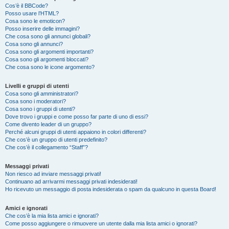
Cos’è il BBCode?
Posso usare l’HTML?
Cosa sono le emoticon?
Posso inserire delle immagini?
Che cosa sono gli annunci globali?
Cosa sono gli annunci?
Cosa sono gli argomenti importanti?
Cosa sono gli argomenti bloccati?
Che cosa sono le icone argomento?
Livelli e gruppi di utenti
Cosa sono gli amministratori?
Cosa sono i moderatori?
Cosa sono i gruppi di utenti?
Dove trovo i gruppi e come posso far parte di uno di essi?
Come divento leader di un gruppo?
Perché alcuni gruppi di utenti appaiono in colori differenti?
Che cos’è un gruppo di utenti predefinito?
Che cos’è il collegamento “Staff”?
Messaggi privati
Non riesco ad inviare messaggi privati!
Continuano ad arrivarmi messaggi privati indesiderati!
Ho ricevuto un messaggio di posta indesiderata o spam da qualcuno in questa Board!
Amici e ignorati
Che cos’è la mia lista amici e ignorati?
Come posso aggiungere o rimuovere un utente dalla mia lista amici o ignorati?