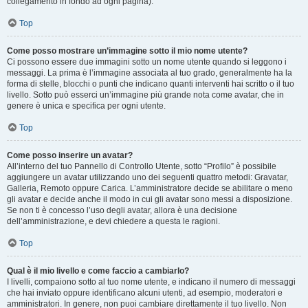
collegamento in fondo ad ogni pagina).
Top
Come posso mostrare un’immagine sotto il mio nome utente?
Ci possono essere due immagini sotto un nome utente quando si leggono i
messaggi. La prima è l’immagine associata al tuo grado, generalmente ha la
forma di stelle, blocchi o punti che indicano quanti interventi hai scritto o il tuo
livello. Sotto può esserci un’immagine più grande nota come avatar, che in
genere è unica e specifica per ogni utente.
Top
Come posso inserire un avatar?
All’interno del tuo Pannello di Controllo Utente, sotto “Profilo” è possibile
aggiungere un avatar utilizzando uno dei seguenti quattro metodi: Gravatar,
Galleria, Remoto oppure Carica. L’amministratore decide se abilitare o meno
gli avatar e decide anche il modo in cui gli avatar sono messi a disposizione.
Se non ti è concesso l’uso degli avatar, allora è una decisione
dell’amministrazione, e devi chiedere a questa le ragioni.
Top
Qual è il mio livello e come faccio a cambiarlo?
I livelli, compaiono sotto al tuo nome utente, e indicano il numero di messaggi
che hai inviato oppure identificano alcuni utenti, ad esempio, moderatori e
amministratori. In genere, non puoi cambiare direttamente il tuo livello. Non