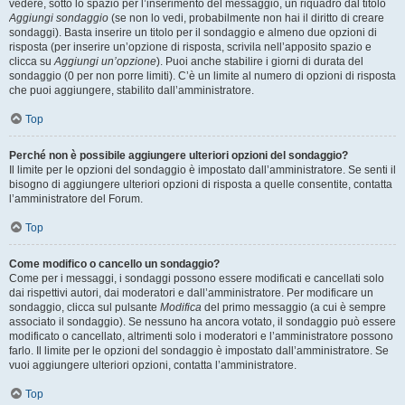
vedere, sotto lo spazio per l’inserimento del messaggio, un riquadro dal titolo
Aggiungi sondaggio
(se non lo vedi, probabilmente non hai il diritto di creare
sondaggi). Basta inserire un titolo per il sondaggio e almeno due opzioni di
risposta (per inserire un’opzione di risposta, scrivila nell’apposito spazio e
clicca su
Aggiungi un’opzione
). Puoi anche stabilire i giorni di durata del
sondaggio (0 per non porre limiti). C’è un limite al numero di opzioni di risposta
che puoi aggiungere, stabilito dall’amministratore.
Top
Perché non è possibile aggiungere ulteriori opzioni del sondaggio?
Il limite per le opzioni del sondaggio è impostato dall’amministratore. Se senti il
bisogno di aggiungere ulteriori opzioni di risposta a quelle consentite, contatta
l’amministratore del Forum.
Top
Come modifico o cancello un sondaggio?
Come per i messaggi, i sondaggi possono essere modificati e cancellati solo
dai rispettivi autori, dai moderatori e dall’amministratore. Per modificare un
sondaggio, clicca sul pulsante
Modifica
del primo messaggio (a cui è sempre
associato il sondaggio). Se nessuno ha ancora votato, il sondaggio può essere
modificato o cancellato, altrimenti solo i moderatori e l’amministratore possono
farlo. Il limite per le opzioni del sondaggio è impostato dall’amministratore. Se
vuoi aggiungere ulteriori opzioni, contatta l’amministratore.
Top