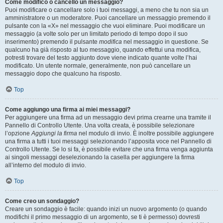
Come modifico o cancello un messaggio?
Puoi modificare o cancellare solo i tuoi messaggi, a meno che tu non sia un
amministratore o un moderatore. Puoi cancellare un messaggio premendo il
pulsante con la «X» nel messaggio che vuoi eliminare. Puoi modificare un
messaggio (a volte solo per un limitato periodo di tempo dopo il suo
inserimento) premendo il pulsante
modifica
nel messaggio in questione. Se
qualcuno ha già risposto al tuo messaggio, quando effettui una modifica,
potresti trovare del testo aggiunto dove viene indicato quante volte l’hai
modificato. Un utente normale, generalmente, non può cancellare un
messaggio dopo che qualcuno ha risposto.
Top
Come aggiungo una firma ai miei messaggi?
Per aggiungere una firma ad un messaggio devi prima crearne una tramite il
Pannello di Controllo Utente. Una volta creata, è possibile selezionare
l’opzione
Aggiungi la firma
nel modulo di invio. È inoltre possibile aggiungere
una firma a tutti i tuoi messaggi selezionando l’apposita voce nel Pannello di
Controllo Utente. Se lo si fa, è possibile evitare che una firma venga aggiunta
ai singoli messaggi deselezionando la casella per aggiungere la firma
all’interno del modulo di invio.
Top
Come creo un sondaggio?
Creare un sondaggio è facile: quando inizi un nuovo argomento (o quando
modifichi il primo messaggio di un argomento, se ti è permesso) dovresti