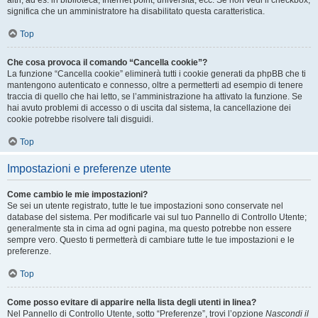
altri, ad es. in biblioteca, Internet point, università, ecc. Se non vedi il checkbox,
significa che un amministratore ha disabilitato questa caratteristica.
Top
Che cosa provoca il comando “Cancella cookie”?
La funzione “Cancella cookie” eliminerà tutti i cookie generati da phpBB che ti
mantengono autenticato e connesso, oltre a permetterti ad esempio di tenere
traccia di quello che hai letto, se l’amministrazione ha attivato la funzione. Se
hai avuto problemi di accesso o di uscita dal sistema, la cancellazione dei
cookie potrebbe risolvere tali disguidi.
Top
Impostazioni e preferenze utente
Come cambio le mie impostazioni?
Se sei un utente registrato, tutte le tue impostazioni sono conservate nel
database del sistema. Per modificarle vai sul tuo Pannello di Controllo Utente;
generalmente sta in cima ad ogni pagina, ma questo potrebbe non essere
sempre vero. Questo ti permetterà di cambiare tutte le tue impostazioni e le
preferenze.
Top
Come posso evitare di apparire nella lista degli utenti in linea?
Nel Pannello di Controllo Utente, sotto “Preferenze”, trovi l’opzione
Nascondi il