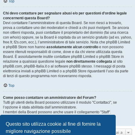
Top
Chi devo contattare per segnalare abusi e/o per questioni d’ordine legale
concernenti questa Board?
Devi contattare l’amministratore di questa Board. Se non riesci a trovarlo,
prova a contattare uno dei moderatori e chiedi a chi puoi rivolgerti. Se ancora
non ottieni risposta, puoi contattare il proprietario del dominio (fai una ricerca
con
whois
) oppure, se la Board è ospitata da un servizio gratuito (ad es. yahoo,
free.fr, f2s.com, ecc.), l’amministratore di tale servizio. Nota che phpBB Limited
e phpBB Store non hanno
assolutamente alcun controllo
e non possono
essere ritenuti responsabili di come, dove e da chi viene utilizzata questa
Board. È assolutamente inutile contattare phpBB Limited o phpBB Store in
relazione a qualsiasi questione legale
non direttamente collegata
al sito
phpBB.com, phpBB-Italia.it o al software phpBB stesso. I messaggi di posta
elettronica inviati a phpBB Limited o a phpBB Store riguardanti l’uso da parte
di terzi di questo programma non riceveranno risposta.
Top
Come posso contattare un amministratore del Forum?
Tutti gli utenti della Board possono utilizzare il modulo "Contattaci", se
l’opzione è stata abilitata dall’amministratore.
I membri della Board possono anche usare il collegamento "Staff".
Top
Questo sito utilizza cookie al fine di fornire la
migliore navigazione possibile
Vai a