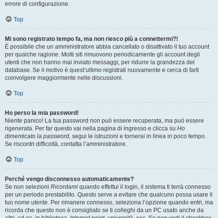
errore di configurazione.
Top
Mi sono registrato tempo fa, ma non riesco più a connettermi?!
È possibile che un amministratore abbia cancellato o disattivato il tuo account
per qualche ragione. Molti siti rimuovono periodicamente gli account degli
utenti che non hanno mai inviato messaggi, per ridurre la grandezza del
database. Se il motivo è quest’ultimo registrati nuovamente e cerca di farti
coinvolgere maggiormente nelle discussioni.
Top
Ho perso la mia password!
Niente panico! La tua password non può essere recuperata, ma può essere
rigenerata. Per far questo vai nella pagina di ingresso e clicca su
Ho
dimenticato la password
, segui le istruzioni e tornerai in linea in poco tempo.
Se riscontri difficoltà, contatta l’amministratore.
Top
Perché vengo disconnesso automaticamente?
Se non selezioni
Ricordami
quando effettui il login, il sistema ti terrà connesso
per un periodo prestabilito. Questo serve a evitare che qualcuno possa usare il
tuo nome utente. Per rimanere connesso, seleziona l’opzione quando entri, ma
ricorda che questo non è consigliato se ti colleghi da un PC usato anche da