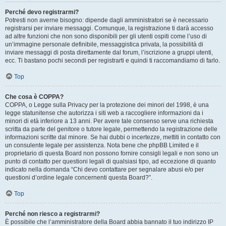
Perché devo registrarmi?
Potresti non averne bisogno: dipende dagli amministratori se è necessario
registrarsi per inviare messaggi. Comunque, la registrazione ti darà accesso
ad altre funzioni che non sono disponibili per gli utenti ospiti come l’uso di
un’immagine personale definibile, messaggistica privata, la possibilità di
inviare messaggi di posta direttamente dal forum, l’iscrizione a gruppi utenti,
ecc. Ti bastano pochi secondi per registrarti e quindi ti raccomandiamo di farlo.
Top
Che cosa è COPPA?
COPPA, o Legge sulla Privacy per la protezione dei minori del 1998, è una
legge statunitense che autorizza i siti web a raccogliere informazioni da i
minori di età inferiore a 13 anni. Per avere tale consenso serve una richiesta
scritta da parte del genitore o tutore legale, permettendo la registrazione delle
informazioni scritte dal minore. Se hai dubbi o incertezze, mettiti in contatto con
un consulente legale per assistenza. Nota bene che phpBB Limited e il
proprietario di questa Board non possono fornire consigli legali e non sono un
punto di contatto per questioni legali di qualsiasi tipo, ad eccezione di quanto
indicato nella domanda “Chi devo contattare per segnalare abusi e/o per
questioni d’ordine legale concernenti questa Board?”.
Top
Perché non riesco a registrarmi?
È possibile che l’amministratore della Board abbia bannato il tuo indirizzo IP