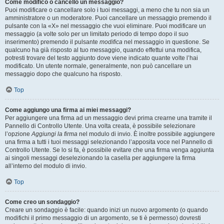
Come modifico o cancello un messaggio?
Puoi modificare o cancellare solo i tuoi messaggi, a meno che tu non sia un
amministratore o un moderatore. Puoi cancellare un messaggio premendo il
pulsante con la «X» nel messaggio che vuoi eliminare. Puoi modificare un
messaggio (a volte solo per un limitato periodo di tempo dopo il suo
inserimento) premendo il pulsante
modifica
nel messaggio in questione. Se
qualcuno ha già risposto al tuo messaggio, quando effettui una modifica,
potresti trovare del testo aggiunto dove viene indicato quante volte l’hai
modificato. Un utente normale, generalmente, non può cancellare un
messaggio dopo che qualcuno ha risposto.
Top
Come aggiungo una firma ai miei messaggi?
Per aggiungere una firma ad un messaggio devi prima crearne una tramite il
Pannello di Controllo Utente. Una volta creata, è possibile selezionare
l’opzione
Aggiungi la firma
nel modulo di invio. È inoltre possibile aggiungere
una firma a tutti i tuoi messaggi selezionando l’apposita voce nel Pannello di
Controllo Utente. Se lo si fa, è possibile evitare che una firma venga aggiunta
ai singoli messaggi deselezionando la casella per aggiungere la firma
all’interno del modulo di invio.
Top
Come creo un sondaggio?
Creare un sondaggio è facile: quando inizi un nuovo argomento (o quando
modifichi il primo messaggio di un argomento, se ti è permesso) dovresti