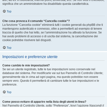
altri, ad es. in biblioteca, Internet point, università, ecc. Se non vedi il checkbox,
significa che un amministratore ha disabilitato questa caratteristica.
Top
Che cosa provoca il comando “Cancella cookie”?
La funzione “Cancella cookie” eliminerà tutti i cookie generati da phpBB che ti
mantengono autenticato e connesso, oltre a permetterti ad esempio di tenere
traccia di quello che hai letto, se l’amministrazione ha attivato la funzione. Se
hai avuto problemi di accesso o di uscita dal sistema, la cancellazione dei
cookie potrebbe risolvere tali disguidi.
Top
Impostazioni e preferenze utente
Come cambio le mie impostazioni?
Se sei un utente registrato, tutte le tue impostazioni sono conservate nel
database del sistema. Per modificarle vai sul tuo Pannello di Controllo Utente;
generalmente sta in cima ad ogni pagina, ma questo potrebbe non essere
sempre vero. Questo ti permetterà di cambiare tutte le tue impostazioni e le
preferenze.
Top
Come posso evitare di apparire nella lista degli utenti in linea?
Nel Pannello di Controllo Utente, sotto “Preferenze”, trovi l’opzione
Nascondi il