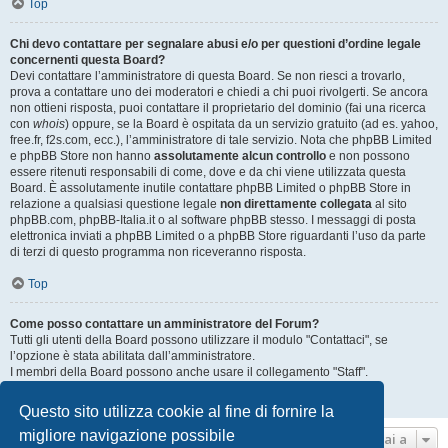
Top
Chi devo contattare per segnalare abusi e/o per questioni d’ordine legale
concernenti questa Board?
Devi contattare l’amministratore di questa Board. Se non riesci a trovarlo,
prova a contattare uno dei moderatori e chiedi a chi puoi rivolgerti. Se ancora
non ottieni risposta, puoi contattare il proprietario del dominio (fai una ricerca
con
whois
) oppure, se la Board è ospitata da un servizio gratuito (ad es. yahoo,
free.fr, f2s.com, ecc.), l’amministratore di tale servizio. Nota che phpBB Limited
e phpBB Store non hanno
assolutamente alcun controllo
e non possono
essere ritenuti responsabili di come, dove e da chi viene utilizzata questa
Board. È assolutamente inutile contattare phpBB Limited o phpBB Store in
relazione a qualsiasi questione legale
non direttamente collegata
al sito
phpBB.com, phpBB-Italia.it o al software phpBB stesso. I messaggi di posta
elettronica inviati a phpBB Limited o a phpBB Store riguardanti l’uso da parte
di terzi di questo programma non riceveranno risposta.
Top
Come posso contattare un amministratore del Forum?
Tutti gli utenti della Board possono utilizzare il modulo "Contattaci", se
l’opzione è stata abilitata dall’amministratore.
I membri della Board possono anche usare il collegamento "Staff".
Top
Questo sito utilizza cookie al fine di fornire la
migliore navigazione possibile
Vai a