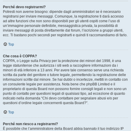
Perché devo registrarmi?
Potresti non averne bisogno: dipende dagli amministratori se è necessario
registrarsi per inviare messaggi. Comunque, la registrazione ti darà accesso
ad altre funzioni che non sono disponibili per gli utenti ospiti come l’uso di
un’immagine personale definibile, messaggistica privata, la possibilità di
inviare messaggi di posta direttamente dal forum, l’iscrizione a gruppi utenti,
ecc. Ti bastano pochi secondi per registrarti e quindi ti raccomandiamo di farlo.
Top
Che cosa è COPPA?
COPPA, o Legge sulla Privacy per la protezione dei minori del 1998, è una
legge statunitense che autorizza i siti web a raccogliere informazioni da i
minori di età inferiore a 13 anni. Per avere tale consenso serve una richiesta
scritta da parte del genitore o tutore legale, permettendo la registrazione delle
informazioni scritte dal minore. Se hai dubbi o incertezze, mettiti in contatto con
un consulente legale per assistenza. Nota bene che phpBB Limited e il
proprietario di questa Board non possono fornire consigli legali e non sono un
punto di contatto per questioni legali di qualsiasi tipo, ad eccezione di quanto
indicato nella domanda “Chi devo contattare per segnalare abusi e/o per
questioni d’ordine legale concernenti questa Board?”.
Top
Perché non riesco a registrarmi?
È possibile che l’amministratore della Board abbia bannato il tuo indirizzo IP