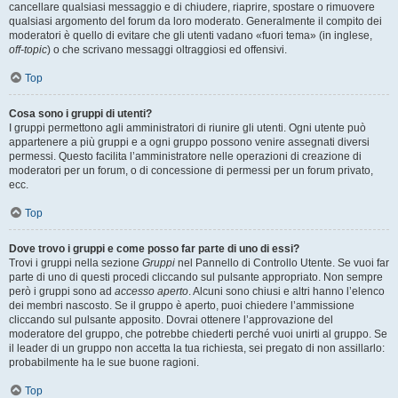
cancellare qualsiasi messaggio e di chiudere, riaprire, spostare o rimuovere
qualsiasi argomento del forum da loro moderato. Generalmente il compito dei
moderatori è quello di evitare che gli utenti vadano «fuori tema» (in inglese,
off-topic
) o che scrivano messaggi oltraggiosi ed offensivi.
Top
Cosa sono i gruppi di utenti?
I gruppi permettono agli amministratori di riunire gli utenti. Ogni utente può
appartenere a più gruppi e a ogni gruppo possono venire assegnati diversi
permessi. Questo facilita l’amministratore nelle operazioni di creazione di
moderatori per un forum, o di concessione di permessi per un forum privato,
ecc.
Top
Dove trovo i gruppi e come posso far parte di uno di essi?
Trovi i gruppi nella sezione
Gruppi
nel Pannello di Controllo Utente. Se vuoi far
parte di uno di questi procedi cliccando sul pulsante appropriato. Non sempre
però i gruppi sono ad
accesso aperto
. Alcuni sono chiusi e altri hanno l’elenco
dei membri nascosto. Se il gruppo è aperto, puoi chiedere l’ammissione
cliccando sul pulsante apposito. Dovrai ottenere l’approvazione del
moderatore del gruppo, che potrebbe chiederti perché vuoi unirti al gruppo. Se
il leader di un gruppo non accetta la tua richiesta, sei pregato di non assillarlo:
probabilmente ha le sue buone ragioni.
Top