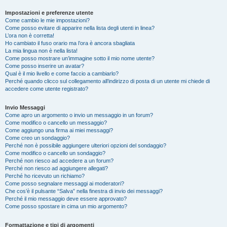
Impostazioni e preferenze utente
Come cambio le mie impostazioni?
Come posso evitare di apparire nella lista degli utenti in linea?
L’ora non è corretta!
Ho cambiato il fuso orario ma l’ora è ancora sbagliata
La mia lingua non è nella lista!
Come posso mostrare un’immagine sotto il mio nome utente?
Come posso inserire un avatar?
Qual è il mio livello e come faccio a cambiarlo?
Perché quando clicco sul collegamento all’indirizzo di posta di un utente mi chiede di
accedere come utente registrato?
Invio Messaggi
Come apro un argomento o invio un messaggio in un forum?
Come modifico o cancello un messaggio?
Come aggiungo una firma ai miei messaggi?
Come creo un sondaggio?
Perché non è possibile aggiungere ulteriori opzioni del sondaggio?
Come modifico o cancello un sondaggio?
Perché non riesco ad accedere a un forum?
Perché non riesco ad aggiungere allegati?
Perché ho ricevuto un richiamo?
Come posso segnalare messaggi ai moderatori?
Che cos’è il pulsante “Salva” nella finestra di invio dei messaggi?
Perché il mio messaggio deve essere approvato?
Come posso spostare in cima un mio argomento?
Formattazione e tipi di argomenti