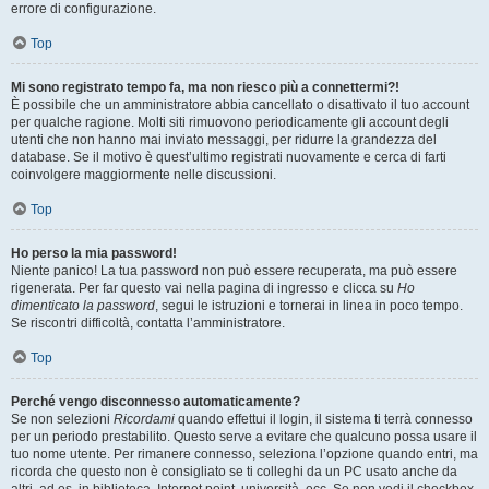
errore di configurazione.
Top
Mi sono registrato tempo fa, ma non riesco più a connettermi?!
È possibile che un amministratore abbia cancellato o disattivato il tuo account
per qualche ragione. Molti siti rimuovono periodicamente gli account degli
utenti che non hanno mai inviato messaggi, per ridurre la grandezza del
database. Se il motivo è quest’ultimo registrati nuovamente e cerca di farti
coinvolgere maggiormente nelle discussioni.
Top
Ho perso la mia password!
Niente panico! La tua password non può essere recuperata, ma può essere
rigenerata. Per far questo vai nella pagina di ingresso e clicca su
Ho
dimenticato la password
, segui le istruzioni e tornerai in linea in poco tempo.
Se riscontri difficoltà, contatta l’amministratore.
Top
Perché vengo disconnesso automaticamente?
Se non selezioni
Ricordami
quando effettui il login, il sistema ti terrà connesso
per un periodo prestabilito. Questo serve a evitare che qualcuno possa usare il
tuo nome utente. Per rimanere connesso, seleziona l’opzione quando entri, ma
ricorda che questo non è consigliato se ti colleghi da un PC usato anche da