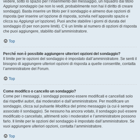
vedere, sotto lo spazio per l’inserimento del messaggio, un riquadro dal titolo
Aggiungi sondaggio
(se non lo vedi, probabilmente non hai il diritto di creare
sondaggi). Basta inserire un titolo per il sondaggio e almeno due opzioni di
risposta (per inserire un’opzione di risposta, scrivila nell’apposito spazio e
clicca su
Aggiungi un’opzione
). Puoi anche stabilire i giorni di durata del
sondaggio (0 per non porre limiti). C’è un limite al numero di opzioni di risposta
che puoi aggiungere, stabilito dall’amministratore.
Top
Perché non è possibile aggiungere ulteriori opzioni del sondaggio?
Il limite per le opzioni del sondaggio è impostato dall’amministratore. Se senti il
bisogno di aggiungere ulteriori opzioni di risposta a quelle consentite, contatta
l’amministratore del Forum.
Top
Come modifico o cancello un sondaggio?
Come per i messaggi, i sondaggi possono essere modificati e cancellati solo
dai rispettivi autori, dai moderatori e dall’amministratore. Per modificare un
sondaggio, clicca sul pulsante
Modifica
del primo messaggio (a cui è sempre
associato il sondaggio). Se nessuno ha ancora votato, il sondaggio può essere
modificato o cancellato, altrimenti solo i moderatori e l’amministratore possono
farlo. Il limite per le opzioni del sondaggio è impostato dall’amministratore. Se
vuoi aggiungere ulteriori opzioni, contatta l’amministratore.
Top