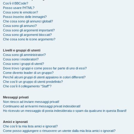
Cos’è il BBCode?
Posso usare l’HTML?
Cosa sono le emoticon?
Posso inserire delle immagini?
Che cosa sono gli annunci globali?
Cosa sono gli annunci?
Cosa sono gli argomenti importanti?
Cosa sono gli argomenti bloccati?
Che cosa sono le icone argomento?
Livelli e gruppi di utenti
Cosa sono gli amministratori?
Cosa sono i moderatori?
Cosa sono i gruppi di utenti?
Dove trovo i gruppi e come posso far parte di uno di essi?
Come divento leader di un gruppo?
Perché alcuni gruppi di utenti appaiono in colori differenti?
Che cos’è un gruppo di utenti predefinito?
Che cos’è il collegamento “Staff”?
Messaggi privati
Non riesco ad inviare messaggi privati!
Continuano ad arrivarmi messaggi privati indesiderati!
Ho ricevuto un messaggio di posta indesiderata o spam da qualcuno in questa Board!
Amici e ignorati
Che cos’è la mia lista amici e ignorati?
Come posso aggiungere o rimuovere un utente dalla mia lista amici o ignorati?