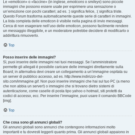
Le «emoticon» o «faccine» (in inglese,
emoticons
o
smileys
) sono piccole
immagini che possono essere usate per esprimere una sensazione o
un’emozione con pochi caratteri; ad es. :) significa felice, :( significa triste.
Questo Forum trasforma automaticamente queste serie di caratteri in immagini.
La lista completa delle emoticon è visibile nella pagina di invio messaggi.
Cerca di non esagerare nell’uso delle emoticon, possono facilmente rendere
un messaggio illeggibile, e un moderatore potrebbe decidere di modificarlo o
addirittura rimuoverlo.
Top
Posso inserire delle immagini?
Sì, puoi inserire delle immagini nei tuoi messaggi. Se l’amministratore
permette gli allegati è possibile caricare delle immagini direttamente sulla
Board; in alternativa devi creare un collegamento a un’immagine ospitata su
un server di pubblico accesso, ad es. http://www.indirizzo-del-
sito.com/immagine.gif. Non puoi inserire immagini che hai sul tuo PC (a meno
che non abbia un server!) o immagini che si trovano dietro sistemi di
autenticazione, come caselle di posta tipo yahoo o hotmail, siti protetti da
codici di accesso, ecc. Per inserire l’immagine, puoi usare il comando BBCode
[img].
Top
Che cosa sono gli annunci globali?
Gli annunci globali sono annunci che contengono informazioni molto
importanti e tu dovresti leggerli quanto prima. Gli annunci globali appaiono in