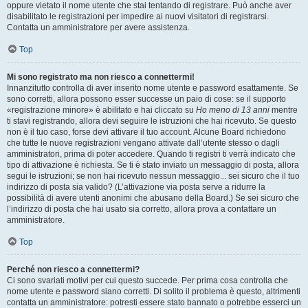
oppure vietato il nome utente che stai tentando di registrare. Può anche aver
disabilitato le registrazioni per impedire ai nuovi visitatori di registrarsi.
Contatta un amministratore per avere assistenza.
Top
Mi sono registrato ma non riesco a connettermi!
Innanzitutto controlla di aver inserito nome utente e password esattamente. Se
sono corretti, allora possono esser successe un paio di cose: se il supporto
«registrazione minore» è abilitato e hai cliccato su
Ho meno di 13 anni
mentre
ti stavi registrando, allora devi seguire le istruzioni che hai ricevuto. Se questo
non è il tuo caso, forse devi attivare il tuo account. Alcune Board richiedono
che tutte le nuove registrazioni vengano attivate dall’utente stesso o dagli
amministratori, prima di poter accedere. Quando ti registri ti verrà indicato che
tipo di attivazione è richiesta. Se ti è stato inviato un messaggio di posta, allora
segui le istruzioni; se non hai ricevuto nessun messaggio... sei sicuro che il tuo
indirizzo di posta sia valido? (L’attivazione via posta serve a ridurre la
possibilità di avere utenti anonimi che abusano della Board.) Se sei sicuro che
l’indirizzo di posta che hai usato sia corretto, allora prova a contattare un
amministratore.
Top
Perché non riesco a connettermi?
Ci sono svariati motivi per cui questo succede. Per prima cosa controlla che
nome utente e password siano corretti. Di solito il problema è questo, altrimenti
contatta un amministratore: potresti essere stato bannato o potrebbe esserci un