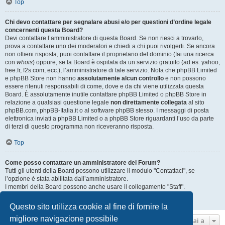
Top
Chi devo contattare per segnalare abusi e/o per questioni d’ordine legale
concernenti questa Board?
Devi contattare l’amministratore di questa Board. Se non riesci a trovarlo,
prova a contattare uno dei moderatori e chiedi a chi puoi rivolgerti. Se ancora
non ottieni risposta, puoi contattare il proprietario del dominio (fai una ricerca
con
whois
) oppure, se la Board è ospitata da un servizio gratuito (ad es. yahoo,
free.fr, f2s.com, ecc.), l’amministratore di tale servizio. Nota che phpBB Limited
e phpBB Store non hanno
assolutamente alcun controllo
e non possono
essere ritenuti responsabili di come, dove e da chi viene utilizzata questa
Board. È assolutamente inutile contattare phpBB Limited o phpBB Store in
relazione a qualsiasi questione legale
non direttamente collegata
al sito
phpBB.com, phpBB-Italia.it o al software phpBB stesso. I messaggi di posta
elettronica inviati a phpBB Limited o a phpBB Store riguardanti l’uso da parte
di terzi di questo programma non riceveranno risposta.
Top
Come posso contattare un amministratore del Forum?
Tutti gli utenti della Board possono utilizzare il modulo "Contattaci", se
l’opzione è stata abilitata dall’amministratore.
I membri della Board possono anche usare il collegamento "Staff".
Top
Questo sito utilizza cookie al fine di fornire la
migliore navigazione possibile
Vai a