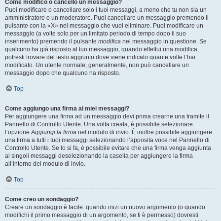
Come modifico o cancello un messaggio?
Puoi modificare o cancellare solo i tuoi messaggi, a meno che tu non sia un
amministratore o un moderatore. Puoi cancellare un messaggio premendo il
pulsante con la «X» nel messaggio che vuoi eliminare. Puoi modificare un
messaggio (a volte solo per un limitato periodo di tempo dopo il suo
inserimento) premendo il pulsante
modifica
nel messaggio in questione. Se
qualcuno ha già risposto al tuo messaggio, quando effettui una modifica,
potresti trovare del testo aggiunto dove viene indicato quante volte l’hai
modificato. Un utente normale, generalmente, non può cancellare un
messaggio dopo che qualcuno ha risposto.
Top
Come aggiungo una firma ai miei messaggi?
Per aggiungere una firma ad un messaggio devi prima crearne una tramite il
Pannello di Controllo Utente. Una volta creata, è possibile selezionare
l’opzione
Aggiungi la firma
nel modulo di invio. È inoltre possibile aggiungere
una firma a tutti i tuoi messaggi selezionando l’apposita voce nel Pannello di
Controllo Utente. Se lo si fa, è possibile evitare che una firma venga aggiunta
ai singoli messaggi deselezionando la casella per aggiungere la firma
all’interno del modulo di invio.
Top
Come creo un sondaggio?
Creare un sondaggio è facile: quando inizi un nuovo argomento (o quando
modifichi il primo messaggio di un argomento, se ti è permesso) dovresti