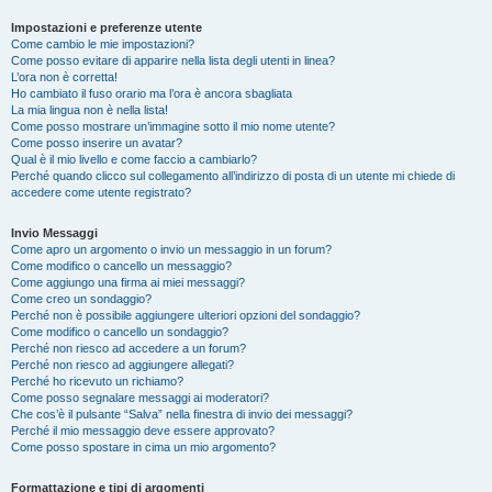
Impostazioni e preferenze utente
Come cambio le mie impostazioni?
Come posso evitare di apparire nella lista degli utenti in linea?
L’ora non è corretta!
Ho cambiato il fuso orario ma l’ora è ancora sbagliata
La mia lingua non è nella lista!
Come posso mostrare un’immagine sotto il mio nome utente?
Come posso inserire un avatar?
Qual è il mio livello e come faccio a cambiarlo?
Perché quando clicco sul collegamento all’indirizzo di posta di un utente mi chiede di
accedere come utente registrato?
Invio Messaggi
Come apro un argomento o invio un messaggio in un forum?
Come modifico o cancello un messaggio?
Come aggiungo una firma ai miei messaggi?
Come creo un sondaggio?
Perché non è possibile aggiungere ulteriori opzioni del sondaggio?
Come modifico o cancello un sondaggio?
Perché non riesco ad accedere a un forum?
Perché non riesco ad aggiungere allegati?
Perché ho ricevuto un richiamo?
Come posso segnalare messaggi ai moderatori?
Che cos’è il pulsante “Salva” nella finestra di invio dei messaggi?
Perché il mio messaggio deve essere approvato?
Come posso spostare in cima un mio argomento?
Formattazione e tipi di argomenti