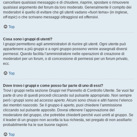
cancellare qualsiasi messaggio e di chiudere, riaprire, spostare o rimuovere
qualsiasi argomento del forum da loro moderato. Generalmente il compito dei
moderatori è quello di evitare che gli utenti vadano «fuori tema» (in inglese,
off-topic
) o che scrivano messaggi oltraggiosi ed offensivi.
Top
Cosa sono i gruppi di utenti?
I gruppi permettono agli amministratori di riunire gli utenti. Ogni utente può
appartenere a più gruppi e a ogni gruppo possono venire assegnati diversi
permessi. Questo facilita l’amministratore nelle operazioni di creazione di
moderatori per un forum, o di concessione di permessi per un forum privato,
ecc.
Top
Dove trovo i gruppi e come posso far parte di uno di essi?
Trovi i gruppi nella sezione
Gruppi
nel Pannello di Controllo Utente. Se vuoi far
parte di uno di questi procedi cliccando sul pulsante appropriato. Non sempre
però i gruppi sono ad
accesso aperto
. Alcuni sono chiusi e altri hanno l’elenco
dei membri nascosto. Se il gruppo è aperto, puoi chiedere l’ammissione
cliccando sul pulsante apposito. Dovrai ottenere l’approvazione del
moderatore del gruppo, che potrebbe chiederti perché vuoi unirti al gruppo. Se
il leader di un gruppo non accetta la tua richiesta, sei pregato di non assillarlo:
probabilmente ha le sue buone ragioni.
Top