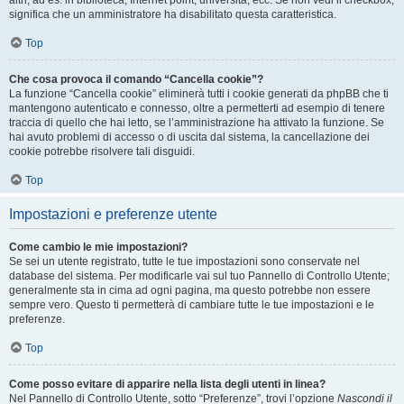
altri, ad es. in biblioteca, Internet point, università, ecc. Se non vedi il checkbox,
significa che un amministratore ha disabilitato questa caratteristica.
Top
Che cosa provoca il comando “Cancella cookie”?
La funzione “Cancella cookie” eliminerà tutti i cookie generati da phpBB che ti
mantengono autenticato e connesso, oltre a permetterti ad esempio di tenere
traccia di quello che hai letto, se l’amministrazione ha attivato la funzione. Se
hai avuto problemi di accesso o di uscita dal sistema, la cancellazione dei
cookie potrebbe risolvere tali disguidi.
Top
Impostazioni e preferenze utente
Come cambio le mie impostazioni?
Se sei un utente registrato, tutte le tue impostazioni sono conservate nel
database del sistema. Per modificarle vai sul tuo Pannello di Controllo Utente;
generalmente sta in cima ad ogni pagina, ma questo potrebbe non essere
sempre vero. Questo ti permetterà di cambiare tutte le tue impostazioni e le
preferenze.
Top
Come posso evitare di apparire nella lista degli utenti in linea?
Nel Pannello di Controllo Utente, sotto “Preferenze”, trovi l’opzione
Nascondi il