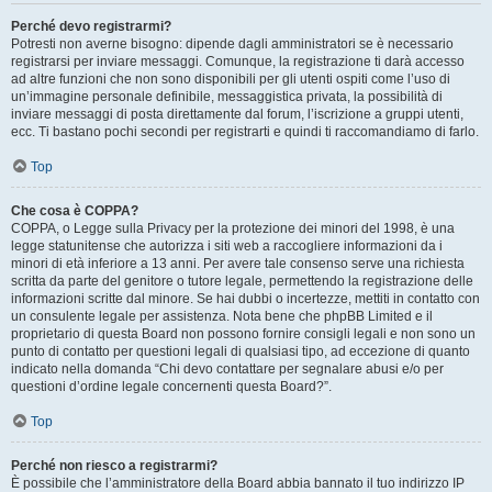
Perché devo registrarmi?
Potresti non averne bisogno: dipende dagli amministratori se è necessario
registrarsi per inviare messaggi. Comunque, la registrazione ti darà accesso
ad altre funzioni che non sono disponibili per gli utenti ospiti come l’uso di
un’immagine personale definibile, messaggistica privata, la possibilità di
inviare messaggi di posta direttamente dal forum, l’iscrizione a gruppi utenti,
ecc. Ti bastano pochi secondi per registrarti e quindi ti raccomandiamo di farlo.
Top
Che cosa è COPPA?
COPPA, o Legge sulla Privacy per la protezione dei minori del 1998, è una
legge statunitense che autorizza i siti web a raccogliere informazioni da i
minori di età inferiore a 13 anni. Per avere tale consenso serve una richiesta
scritta da parte del genitore o tutore legale, permettendo la registrazione delle
informazioni scritte dal minore. Se hai dubbi o incertezze, mettiti in contatto con
un consulente legale per assistenza. Nota bene che phpBB Limited e il
proprietario di questa Board non possono fornire consigli legali e non sono un
punto di contatto per questioni legali di qualsiasi tipo, ad eccezione di quanto
indicato nella domanda “Chi devo contattare per segnalare abusi e/o per
questioni d’ordine legale concernenti questa Board?”.
Top
Perché non riesco a registrarmi?
È possibile che l’amministratore della Board abbia bannato il tuo indirizzo IP