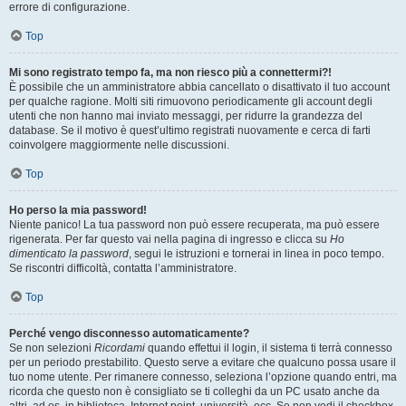
errore di configurazione.
Top
Mi sono registrato tempo fa, ma non riesco più a connettermi?!
È possibile che un amministratore abbia cancellato o disattivato il tuo account
per qualche ragione. Molti siti rimuovono periodicamente gli account degli
utenti che non hanno mai inviato messaggi, per ridurre la grandezza del
database. Se il motivo è quest’ultimo registrati nuovamente e cerca di farti
coinvolgere maggiormente nelle discussioni.
Top
Ho perso la mia password!
Niente panico! La tua password non può essere recuperata, ma può essere
rigenerata. Per far questo vai nella pagina di ingresso e clicca su
Ho
dimenticato la password
, segui le istruzioni e tornerai in linea in poco tempo.
Se riscontri difficoltà, contatta l’amministratore.
Top
Perché vengo disconnesso automaticamente?
Se non selezioni
Ricordami
quando effettui il login, il sistema ti terrà connesso
per un periodo prestabilito. Questo serve a evitare che qualcuno possa usare il
tuo nome utente. Per rimanere connesso, seleziona l’opzione quando entri, ma
ricorda che questo non è consigliato se ti colleghi da un PC usato anche da