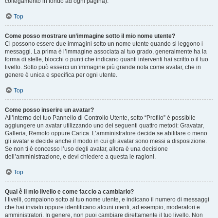
collegamento in fondo ad ogni pagina).
Top
Come posso mostrare un’immagine sotto il mio nome utente?
Ci possono essere due immagini sotto un nome utente quando si leggono i
messaggi. La prima è l’immagine associata al tuo grado, generalmente ha la
forma di stelle, blocchi o punti che indicano quanti interventi hai scritto o il tuo
livello. Sotto può esserci un’immagine più grande nota come avatar, che in
genere è unica e specifica per ogni utente.
Top
Come posso inserire un avatar?
All’interno del tuo Pannello di Controllo Utente, sotto “Profilo” è possibile
aggiungere un avatar utilizzando uno dei seguenti quattro metodi: Gravatar,
Galleria, Remoto oppure Carica. L’amministratore decide se abilitare o meno
gli avatar e decide anche il modo in cui gli avatar sono messi a disposizione.
Se non ti è concesso l’uso degli avatar, allora è una decisione
dell’amministrazione, e devi chiedere a questa le ragioni.
Top
Qual è il mio livello e come faccio a cambiarlo?
I livelli, compaiono sotto al tuo nome utente, e indicano il numero di messaggi
che hai inviato oppure identificano alcuni utenti, ad esempio, moderatori e
amministratori. In genere, non puoi cambiare direttamente il tuo livello. Non