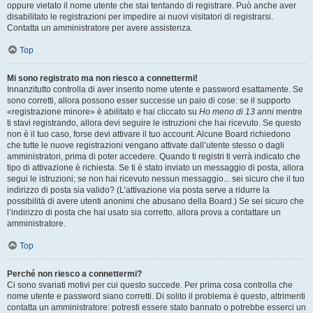
oppure vietato il nome utente che stai tentando di registrare. Può anche aver
disabilitato le registrazioni per impedire ai nuovi visitatori di registrarsi.
Contatta un amministratore per avere assistenza.
Top
Mi sono registrato ma non riesco a connettermi!
Innanzitutto controlla di aver inserito nome utente e password esattamente. Se
sono corretti, allora possono esser successe un paio di cose: se il supporto
«registrazione minore» è abilitato e hai cliccato su
Ho meno di 13 anni
mentre
ti stavi registrando, allora devi seguire le istruzioni che hai ricevuto. Se questo
non è il tuo caso, forse devi attivare il tuo account. Alcune Board richiedono
che tutte le nuove registrazioni vengano attivate dall’utente stesso o dagli
amministratori, prima di poter accedere. Quando ti registri ti verrà indicato che
tipo di attivazione è richiesta. Se ti è stato inviato un messaggio di posta, allora
segui le istruzioni; se non hai ricevuto nessun messaggio... sei sicuro che il tuo
indirizzo di posta sia valido? (L’attivazione via posta serve a ridurre la
possibilità di avere utenti anonimi che abusano della Board.) Se sei sicuro che
l’indirizzo di posta che hai usato sia corretto, allora prova a contattare un
amministratore.
Top
Perché non riesco a connettermi?
Ci sono svariati motivi per cui questo succede. Per prima cosa controlla che
nome utente e password siano corretti. Di solito il problema è questo, altrimenti
contatta un amministratore: potresti essere stato bannato o potrebbe esserci un