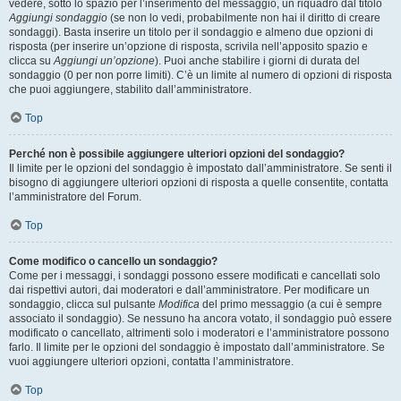
vedere, sotto lo spazio per l’inserimento del messaggio, un riquadro dal titolo
Aggiungi sondaggio
(se non lo vedi, probabilmente non hai il diritto di creare
sondaggi). Basta inserire un titolo per il sondaggio e almeno due opzioni di
risposta (per inserire un’opzione di risposta, scrivila nell’apposito spazio e
clicca su
Aggiungi un’opzione
). Puoi anche stabilire i giorni di durata del
sondaggio (0 per non porre limiti). C’è un limite al numero di opzioni di risposta
che puoi aggiungere, stabilito dall’amministratore.
Top
Perché non è possibile aggiungere ulteriori opzioni del sondaggio?
Il limite per le opzioni del sondaggio è impostato dall’amministratore. Se senti il
bisogno di aggiungere ulteriori opzioni di risposta a quelle consentite, contatta
l’amministratore del Forum.
Top
Come modifico o cancello un sondaggio?
Come per i messaggi, i sondaggi possono essere modificati e cancellati solo
dai rispettivi autori, dai moderatori e dall’amministratore. Per modificare un
sondaggio, clicca sul pulsante
Modifica
del primo messaggio (a cui è sempre
associato il sondaggio). Se nessuno ha ancora votato, il sondaggio può essere
modificato o cancellato, altrimenti solo i moderatori e l’amministratore possono
farlo. Il limite per le opzioni del sondaggio è impostato dall’amministratore. Se
vuoi aggiungere ulteriori opzioni, contatta l’amministratore.
Top