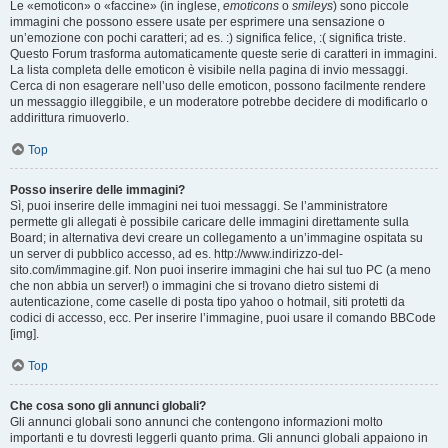
Le «emoticon» o «faccine» (in inglese,
emoticons
o
smileys
) sono piccole
immagini che possono essere usate per esprimere una sensazione o
un’emozione con pochi caratteri; ad es. :) significa felice, :( significa triste.
Questo Forum trasforma automaticamente queste serie di caratteri in immagini.
La lista completa delle emoticon è visibile nella pagina di invio messaggi.
Cerca di non esagerare nell’uso delle emoticon, possono facilmente rendere
un messaggio illeggibile, e un moderatore potrebbe decidere di modificarlo o
addirittura rimuoverlo.
Top
Posso inserire delle immagini?
Sì, puoi inserire delle immagini nei tuoi messaggi. Se l’amministratore
permette gli allegati è possibile caricare delle immagini direttamente sulla
Board; in alternativa devi creare un collegamento a un’immagine ospitata su
un server di pubblico accesso, ad es. http://www.indirizzo-del-
sito.com/immagine.gif. Non puoi inserire immagini che hai sul tuo PC (a meno
che non abbia un server!) o immagini che si trovano dietro sistemi di
autenticazione, come caselle di posta tipo yahoo o hotmail, siti protetti da
codici di accesso, ecc. Per inserire l’immagine, puoi usare il comando BBCode
[img].
Top
Che cosa sono gli annunci globali?
Gli annunci globali sono annunci che contengono informazioni molto
importanti e tu dovresti leggerli quanto prima. Gli annunci globali appaiono in