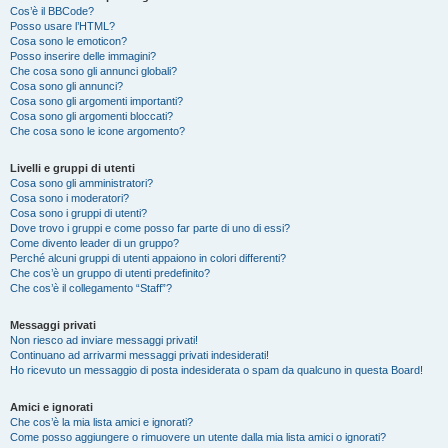
Cos’è il BBCode?
Posso usare l’HTML?
Cosa sono le emoticon?
Posso inserire delle immagini?
Che cosa sono gli annunci globali?
Cosa sono gli annunci?
Cosa sono gli argomenti importanti?
Cosa sono gli argomenti bloccati?
Che cosa sono le icone argomento?
Livelli e gruppi di utenti
Cosa sono gli amministratori?
Cosa sono i moderatori?
Cosa sono i gruppi di utenti?
Dove trovo i gruppi e come posso far parte di uno di essi?
Come divento leader di un gruppo?
Perché alcuni gruppi di utenti appaiono in colori differenti?
Che cos’è un gruppo di utenti predefinito?
Che cos’è il collegamento “Staff”?
Messaggi privati
Non riesco ad inviare messaggi privati!
Continuano ad arrivarmi messaggi privati indesiderati!
Ho ricevuto un messaggio di posta indesiderata o spam da qualcuno in questa Board!
Amici e ignorati
Che cos’è la mia lista amici e ignorati?
Come posso aggiungere o rimuovere un utente dalla mia lista amici o ignorati?