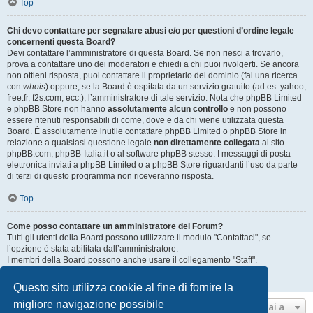
Top
Chi devo contattare per segnalare abusi e/o per questioni d’ordine legale
concernenti questa Board?
Devi contattare l’amministratore di questa Board. Se non riesci a trovarlo,
prova a contattare uno dei moderatori e chiedi a chi puoi rivolgerti. Se ancora
non ottieni risposta, puoi contattare il proprietario del dominio (fai una ricerca
con
whois
) oppure, se la Board è ospitata da un servizio gratuito (ad es. yahoo,
free.fr, f2s.com, ecc.), l’amministratore di tale servizio. Nota che phpBB Limited
e phpBB Store non hanno
assolutamente alcun controllo
e non possono
essere ritenuti responsabili di come, dove e da chi viene utilizzata questa
Board. È assolutamente inutile contattare phpBB Limited o phpBB Store in
relazione a qualsiasi questione legale
non direttamente collegata
al sito
phpBB.com, phpBB-Italia.it o al software phpBB stesso. I messaggi di posta
elettronica inviati a phpBB Limited o a phpBB Store riguardanti l’uso da parte
di terzi di questo programma non riceveranno risposta.
Top
Come posso contattare un amministratore del Forum?
Tutti gli utenti della Board possono utilizzare il modulo "Contattaci", se
l’opzione è stata abilitata dall’amministratore.
I membri della Board possono anche usare il collegamento "Staff".
Top
Questo sito utilizza cookie al fine di fornire la
migliore navigazione possibile
Vai a