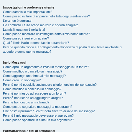
Impostazioni e preferenze utente
Come cambio le mie impostazioni?
Come posso evitare di apparire nella lista degli utenti in linea?
L’ora non è corretta!
Ho cambiato il fuso orario ma l’ora è ancora sbagliata
La mia lingua non è nella lista!
Come posso mostrare un’immagine sotto il mio nome utente?
Come posso inserire un avatar?
Qual è il mio livello e come faccio a cambiarlo?
Perché quando clicco sul collegamento all’indirizzo di posta di un utente mi chiede di
accedere come utente registrato?
Invio Messaggi
Come apro un argomento o invio un messaggio in un forum?
Come modifico o cancello un messaggio?
Come aggiungo una firma ai miei messaggi?
Come creo un sondaggio?
Perché non è possibile aggiungere ulteriori opzioni del sondaggio?
Come modifico o cancello un sondaggio?
Perché non riesco ad accedere a un forum?
Perché non riesco ad aggiungere allegati?
Perché ho ricevuto un richiamo?
Come posso segnalare messaggi ai moderatori?
Che cos’è il pulsante “Salva” nella finestra di invio dei messaggi?
Perché il mio messaggio deve essere approvato?
Come posso spostare in cima un mio argomento?
Formattazione e tipi di argomenti