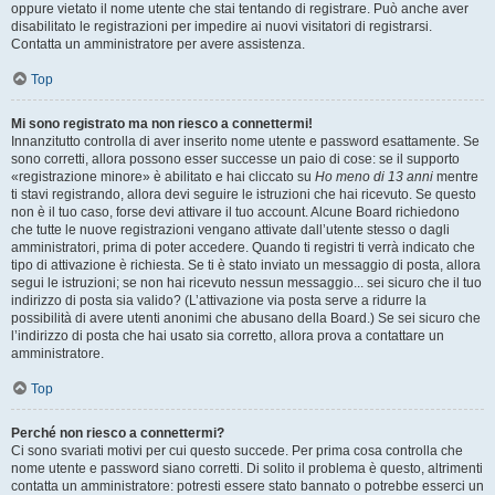
oppure vietato il nome utente che stai tentando di registrare. Può anche aver
disabilitato le registrazioni per impedire ai nuovi visitatori di registrarsi.
Contatta un amministratore per avere assistenza.
Top
Mi sono registrato ma non riesco a connettermi!
Innanzitutto controlla di aver inserito nome utente e password esattamente. Se
sono corretti, allora possono esser successe un paio di cose: se il supporto
«registrazione minore» è abilitato e hai cliccato su
Ho meno di 13 anni
mentre
ti stavi registrando, allora devi seguire le istruzioni che hai ricevuto. Se questo
non è il tuo caso, forse devi attivare il tuo account. Alcune Board richiedono
che tutte le nuove registrazioni vengano attivate dall’utente stesso o dagli
amministratori, prima di poter accedere. Quando ti registri ti verrà indicato che
tipo di attivazione è richiesta. Se ti è stato inviato un messaggio di posta, allora
segui le istruzioni; se non hai ricevuto nessun messaggio... sei sicuro che il tuo
indirizzo di posta sia valido? (L’attivazione via posta serve a ridurre la
possibilità di avere utenti anonimi che abusano della Board.) Se sei sicuro che
l’indirizzo di posta che hai usato sia corretto, allora prova a contattare un
amministratore.
Top
Perché non riesco a connettermi?
Ci sono svariati motivi per cui questo succede. Per prima cosa controlla che
nome utente e password siano corretti. Di solito il problema è questo, altrimenti
contatta un amministratore: potresti essere stato bannato o potrebbe esserci un