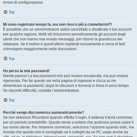
errore di configurazione.
Top
Mi sono registrato tempo fa, ma non riesco più a connettermi?!
È possibile che un amministratore abbia cancellato o disattivato il tuo account
per qualche ragione. Molti siti rimuovono periodicamente gli account degli
utenti che non hanno mai inviato messaggi, per ridurre la grandezza del
database. Se il motivo è quest’ultimo registrati nuovamente e cerca di farti
coinvolgere maggiormente nelle discussioni.
Top
Ho perso la mia password!
Niente panico! La tua password non può essere recuperata, ma può essere
rigenerata. Per far questo vai nella pagina di ingresso e clicca su
Ho
dimenticato la password
, segui le istruzioni e tornerai in linea in poco tempo.
Se riscontri difficoltà, contatta l’amministratore.
Top
Perché vengo disconnesso automaticamente?
Se non selezioni
Ricordami
quando effettui il login, il sistema ti terrà connesso
per un periodo prestabilito. Questo serve a evitare che qualcuno possa usare il
tuo nome utente. Per rimanere connesso, seleziona l’opzione quando entri, ma
ricorda che questo non è consigliato se ti colleghi da un PC usato anche da