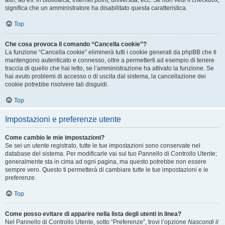
altri, ad es. in biblioteca, Internet point, università, ecc. Se non vedi il checkbox,
significa che un amministratore ha disabilitato questa caratteristica.
Top
Che cosa provoca il comando “Cancella cookie”?
La funzione “Cancella cookie” eliminerà tutti i cookie generati da phpBB che ti
mantengono autenticato e connesso, oltre a permetterti ad esempio di tenere
traccia di quello che hai letto, se l’amministrazione ha attivato la funzione. Se
hai avuto problemi di accesso o di uscita dal sistema, la cancellazione dei
cookie potrebbe risolvere tali disguidi.
Top
Impostazioni e preferenze utente
Come cambio le mie impostazioni?
Se sei un utente registrato, tutte le tue impostazioni sono conservate nel
database del sistema. Per modificarle vai sul tuo Pannello di Controllo Utente;
generalmente sta in cima ad ogni pagina, ma questo potrebbe non essere
sempre vero. Questo ti permetterà di cambiare tutte le tue impostazioni e le
preferenze.
Top
Come posso evitare di apparire nella lista degli utenti in linea?
Nel Pannello di Controllo Utente, sotto “Preferenze”, trovi l’opzione
Nascondi il