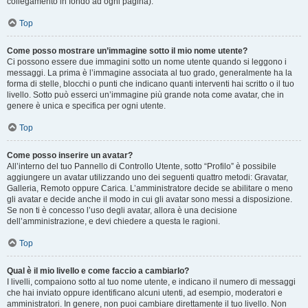
collegamento in fondo ad ogni pagina).
Top
Come posso mostrare un’immagine sotto il mio nome utente?
Ci possono essere due immagini sotto un nome utente quando si leggono i
messaggi. La prima è l’immagine associata al tuo grado, generalmente ha la
forma di stelle, blocchi o punti che indicano quanti interventi hai scritto o il tuo
livello. Sotto può esserci un’immagine più grande nota come avatar, che in
genere è unica e specifica per ogni utente.
Top
Come posso inserire un avatar?
All’interno del tuo Pannello di Controllo Utente, sotto “Profilo” è possibile
aggiungere un avatar utilizzando uno dei seguenti quattro metodi: Gravatar,
Galleria, Remoto oppure Carica. L’amministratore decide se abilitare o meno
gli avatar e decide anche il modo in cui gli avatar sono messi a disposizione.
Se non ti è concesso l’uso degli avatar, allora è una decisione
dell’amministrazione, e devi chiedere a questa le ragioni.
Top
Qual è il mio livello e come faccio a cambiarlo?
I livelli, compaiono sotto al tuo nome utente, e indicano il numero di messaggi
che hai inviato oppure identificano alcuni utenti, ad esempio, moderatori e
amministratori. In genere, non puoi cambiare direttamente il tuo livello. Non