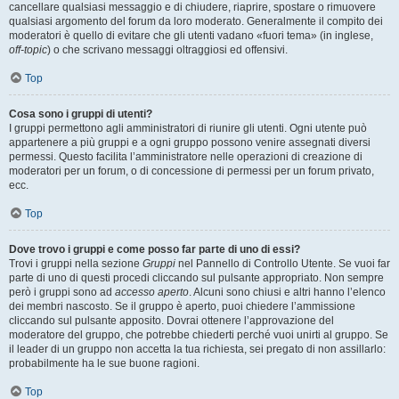
cancellare qualsiasi messaggio e di chiudere, riaprire, spostare o rimuovere
qualsiasi argomento del forum da loro moderato. Generalmente il compito dei
moderatori è quello di evitare che gli utenti vadano «fuori tema» (in inglese,
off-topic
) o che scrivano messaggi oltraggiosi ed offensivi.
Top
Cosa sono i gruppi di utenti?
I gruppi permettono agli amministratori di riunire gli utenti. Ogni utente può
appartenere a più gruppi e a ogni gruppo possono venire assegnati diversi
permessi. Questo facilita l’amministratore nelle operazioni di creazione di
moderatori per un forum, o di concessione di permessi per un forum privato,
ecc.
Top
Dove trovo i gruppi e come posso far parte di uno di essi?
Trovi i gruppi nella sezione
Gruppi
nel Pannello di Controllo Utente. Se vuoi far
parte di uno di questi procedi cliccando sul pulsante appropriato. Non sempre
però i gruppi sono ad
accesso aperto
. Alcuni sono chiusi e altri hanno l’elenco
dei membri nascosto. Se il gruppo è aperto, puoi chiedere l’ammissione
cliccando sul pulsante apposito. Dovrai ottenere l’approvazione del
moderatore del gruppo, che potrebbe chiederti perché vuoi unirti al gruppo. Se
il leader di un gruppo non accetta la tua richiesta, sei pregato di non assillarlo:
probabilmente ha le sue buone ragioni.
Top