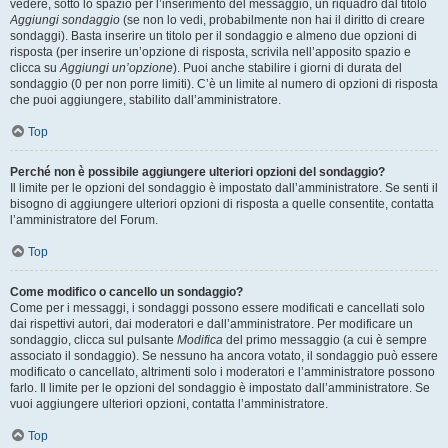
vedere, sotto lo spazio per l’inserimento del messaggio, un riquadro dal titolo
Aggiungi sondaggio
(se non lo vedi, probabilmente non hai il diritto di creare
sondaggi). Basta inserire un titolo per il sondaggio e almeno due opzioni di
risposta (per inserire un’opzione di risposta, scrivila nell’apposito spazio e
clicca su
Aggiungi un’opzione
). Puoi anche stabilire i giorni di durata del
sondaggio (0 per non porre limiti). C’è un limite al numero di opzioni di risposta
che puoi aggiungere, stabilito dall’amministratore.
Top
Perché non è possibile aggiungere ulteriori opzioni del sondaggio?
Il limite per le opzioni del sondaggio è impostato dall’amministratore. Se senti il
bisogno di aggiungere ulteriori opzioni di risposta a quelle consentite, contatta
l’amministratore del Forum.
Top
Come modifico o cancello un sondaggio?
Come per i messaggi, i sondaggi possono essere modificati e cancellati solo
dai rispettivi autori, dai moderatori e dall’amministratore. Per modificare un
sondaggio, clicca sul pulsante
Modifica
del primo messaggio (a cui è sempre
associato il sondaggio). Se nessuno ha ancora votato, il sondaggio può essere
modificato o cancellato, altrimenti solo i moderatori e l’amministratore possono
farlo. Il limite per le opzioni del sondaggio è impostato dall’amministratore. Se
vuoi aggiungere ulteriori opzioni, contatta l’amministratore.
Top