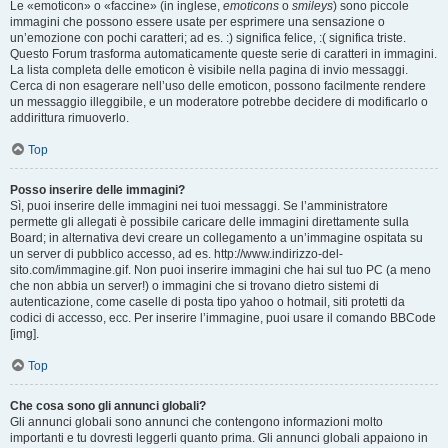
Le «emoticon» o «faccine» (in inglese,
emoticons
o
smileys
) sono piccole
immagini che possono essere usate per esprimere una sensazione o
un’emozione con pochi caratteri; ad es. :) significa felice, :( significa triste.
Questo Forum trasforma automaticamente queste serie di caratteri in immagini.
La lista completa delle emoticon è visibile nella pagina di invio messaggi.
Cerca di non esagerare nell’uso delle emoticon, possono facilmente rendere
un messaggio illeggibile, e un moderatore potrebbe decidere di modificarlo o
addirittura rimuoverlo.
Top
Posso inserire delle immagini?
Sì, puoi inserire delle immagini nei tuoi messaggi. Se l’amministratore
permette gli allegati è possibile caricare delle immagini direttamente sulla
Board; in alternativa devi creare un collegamento a un’immagine ospitata su
un server di pubblico accesso, ad es. http://www.indirizzo-del-
sito.com/immagine.gif. Non puoi inserire immagini che hai sul tuo PC (a meno
che non abbia un server!) o immagini che si trovano dietro sistemi di
autenticazione, come caselle di posta tipo yahoo o hotmail, siti protetti da
codici di accesso, ecc. Per inserire l’immagine, puoi usare il comando BBCode
[img].
Top
Che cosa sono gli annunci globali?
Gli annunci globali sono annunci che contengono informazioni molto
importanti e tu dovresti leggerli quanto prima. Gli annunci globali appaiono in