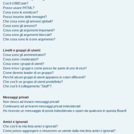
Cos’è il BBCode?
Posso usare l’HTML?
Cosa sono le emoticon?
Posso inserire delle immagini?
Che cosa sono gli annunci globali?
Cosa sono gli annunci?
Cosa sono gli argomenti importanti?
Cosa sono gli argomenti bloccati?
Che cosa sono le icone argomento?
Livelli e gruppi di utenti
Cosa sono gli amministratori?
Cosa sono i moderatori?
Cosa sono i gruppi di utenti?
Dove trovo i gruppi e come posso far parte di uno di essi?
Come divento leader di un gruppo?
Perché alcuni gruppi di utenti appaiono in colori differenti?
Che cos’è un gruppo di utenti predefinito?
Che cos’è il collegamento “Staff”?
Messaggi privati
Non riesco ad inviare messaggi privati!
Continuano ad arrivarmi messaggi privati indesiderati!
Ho ricevuto un messaggio di posta indesiderata o spam da qualcuno in questa Board!
Amici e ignorati
Che cos’è la mia lista amici e ignorati?
Come posso aggiungere o rimuovere un utente dalla mia lista amici o ignorati?