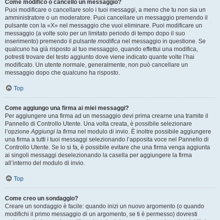
Come modifico o cancello un messaggio?
Puoi modificare o cancellare solo i tuoi messaggi, a meno che tu non sia un
amministratore o un moderatore. Puoi cancellare un messaggio premendo il
pulsante con la «X» nel messaggio che vuoi eliminare. Puoi modificare un
messaggio (a volte solo per un limitato periodo di tempo dopo il suo
inserimento) premendo il pulsante
modifica
nel messaggio in questione. Se
qualcuno ha già risposto al tuo messaggio, quando effettui una modifica,
potresti trovare del testo aggiunto dove viene indicato quante volte l’hai
modificato. Un utente normale, generalmente, non può cancellare un
messaggio dopo che qualcuno ha risposto.
Top
Come aggiungo una firma ai miei messaggi?
Per aggiungere una firma ad un messaggio devi prima crearne una tramite il
Pannello di Controllo Utente. Una volta creata, è possibile selezionare
l’opzione
Aggiungi la firma
nel modulo di invio. È inoltre possibile aggiungere
una firma a tutti i tuoi messaggi selezionando l’apposita voce nel Pannello di
Controllo Utente. Se lo si fa, è possibile evitare che una firma venga aggiunta
ai singoli messaggi deselezionando la casella per aggiungere la firma
all’interno del modulo di invio.
Top
Come creo un sondaggio?
Creare un sondaggio è facile: quando inizi un nuovo argomento (o quando
modifichi il primo messaggio di un argomento, se ti è permesso) dovresti