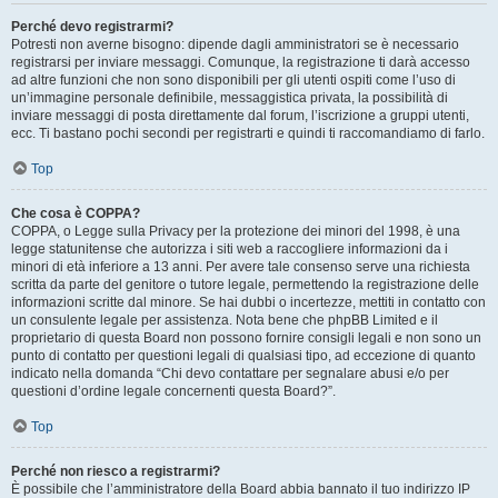
Perché devo registrarmi?
Potresti non averne bisogno: dipende dagli amministratori se è necessario
registrarsi per inviare messaggi. Comunque, la registrazione ti darà accesso
ad altre funzioni che non sono disponibili per gli utenti ospiti come l’uso di
un’immagine personale definibile, messaggistica privata, la possibilità di
inviare messaggi di posta direttamente dal forum, l’iscrizione a gruppi utenti,
ecc. Ti bastano pochi secondi per registrarti e quindi ti raccomandiamo di farlo.
Top
Che cosa è COPPA?
COPPA, o Legge sulla Privacy per la protezione dei minori del 1998, è una
legge statunitense che autorizza i siti web a raccogliere informazioni da i
minori di età inferiore a 13 anni. Per avere tale consenso serve una richiesta
scritta da parte del genitore o tutore legale, permettendo la registrazione delle
informazioni scritte dal minore. Se hai dubbi o incertezze, mettiti in contatto con
un consulente legale per assistenza. Nota bene che phpBB Limited e il
proprietario di questa Board non possono fornire consigli legali e non sono un
punto di contatto per questioni legali di qualsiasi tipo, ad eccezione di quanto
indicato nella domanda “Chi devo contattare per segnalare abusi e/o per
questioni d’ordine legale concernenti questa Board?”.
Top
Perché non riesco a registrarmi?
È possibile che l’amministratore della Board abbia bannato il tuo indirizzo IP