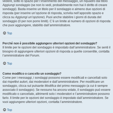
vedere, sotto lo spazio per l’inserimento del messaggio, un riquadro dal titolo
Aggiungi sondaggio
(se non lo vedi, probabilmente non hai il diritto di creare
sondaggi). Basta inserire un titolo per il sondaggio e almeno due opzioni di
risposta (per inserire un’opzione di risposta, scrivila nell’apposito spazio e
clicca su
Aggiungi un’opzione
). Puoi anche stabilire i giorni di durata del
sondaggio (0 per non porre limiti). C’è un limite al numero di opzioni di risposta
che puoi aggiungere, stabilito dall’amministratore.
Top
Perché non è possibile aggiungere ulteriori opzioni del sondaggio?
Il limite per le opzioni del sondaggio è impostato dall’amministratore. Se senti il
bisogno di aggiungere ulteriori opzioni di risposta a quelle consentite, contatta
l’amministratore del Forum.
Top
Come modifico o cancello un sondaggio?
Come per i messaggi, i sondaggi possono essere modificati e cancellati solo
dai rispettivi autori, dai moderatori e dall’amministratore. Per modificare un
sondaggio, clicca sul pulsante
Modifica
del primo messaggio (a cui è sempre
associato il sondaggio). Se nessuno ha ancora votato, il sondaggio può essere
modificato o cancellato, altrimenti solo i moderatori e l’amministratore possono
farlo. Il limite per le opzioni del sondaggio è impostato dall’amministratore. Se
vuoi aggiungere ulteriori opzioni, contatta l’amministratore.
Top