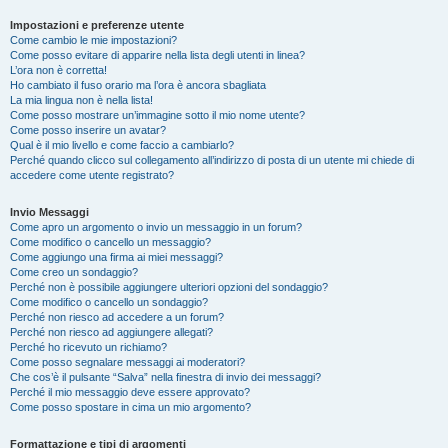
Impostazioni e preferenze utente
Come cambio le mie impostazioni?
Come posso evitare di apparire nella lista degli utenti in linea?
L’ora non è corretta!
Ho cambiato il fuso orario ma l’ora è ancora sbagliata
La mia lingua non è nella lista!
Come posso mostrare un’immagine sotto il mio nome utente?
Come posso inserire un avatar?
Qual è il mio livello e come faccio a cambiarlo?
Perché quando clicco sul collegamento all’indirizzo di posta di un utente mi chiede di
accedere come utente registrato?
Invio Messaggi
Come apro un argomento o invio un messaggio in un forum?
Come modifico o cancello un messaggio?
Come aggiungo una firma ai miei messaggi?
Come creo un sondaggio?
Perché non è possibile aggiungere ulteriori opzioni del sondaggio?
Come modifico o cancello un sondaggio?
Perché non riesco ad accedere a un forum?
Perché non riesco ad aggiungere allegati?
Perché ho ricevuto un richiamo?
Come posso segnalare messaggi ai moderatori?
Che cos’è il pulsante “Salva” nella finestra di invio dei messaggi?
Perché il mio messaggio deve essere approvato?
Come posso spostare in cima un mio argomento?
Formattazione e tipi di argomenti