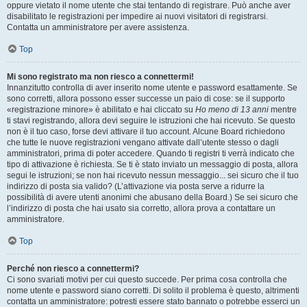
oppure vietato il nome utente che stai tentando di registrare. Può anche aver
disabilitato le registrazioni per impedire ai nuovi visitatori di registrarsi.
Contatta un amministratore per avere assistenza.
Top
Mi sono registrato ma non riesco a connettermi!
Innanzitutto controlla di aver inserito nome utente e password esattamente. Se
sono corretti, allora possono esser successe un paio di cose: se il supporto
«registrazione minore» è abilitato e hai cliccato su
Ho meno di 13 anni
mentre
ti stavi registrando, allora devi seguire le istruzioni che hai ricevuto. Se questo
non è il tuo caso, forse devi attivare il tuo account. Alcune Board richiedono
che tutte le nuove registrazioni vengano attivate dall’utente stesso o dagli
amministratori, prima di poter accedere. Quando ti registri ti verrà indicato che
tipo di attivazione è richiesta. Se ti è stato inviato un messaggio di posta, allora
segui le istruzioni; se non hai ricevuto nessun messaggio... sei sicuro che il tuo
indirizzo di posta sia valido? (L’attivazione via posta serve a ridurre la
possibilità di avere utenti anonimi che abusano della Board.) Se sei sicuro che
l’indirizzo di posta che hai usato sia corretto, allora prova a contattare un
amministratore.
Top
Perché non riesco a connettermi?
Ci sono svariati motivi per cui questo succede. Per prima cosa controlla che
nome utente e password siano corretti. Di solito il problema è questo, altrimenti
contatta un amministratore: potresti essere stato bannato o potrebbe esserci un