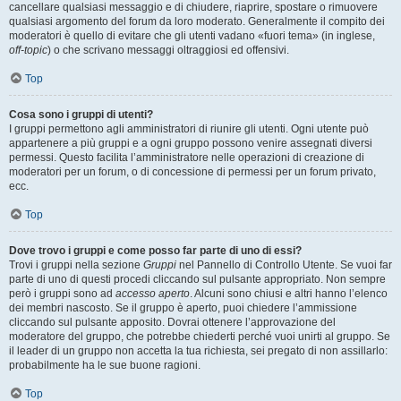
cancellare qualsiasi messaggio e di chiudere, riaprire, spostare o rimuovere
qualsiasi argomento del forum da loro moderato. Generalmente il compito dei
moderatori è quello di evitare che gli utenti vadano «fuori tema» (in inglese,
off-topic
) o che scrivano messaggi oltraggiosi ed offensivi.
Top
Cosa sono i gruppi di utenti?
I gruppi permettono agli amministratori di riunire gli utenti. Ogni utente può
appartenere a più gruppi e a ogni gruppo possono venire assegnati diversi
permessi. Questo facilita l’amministratore nelle operazioni di creazione di
moderatori per un forum, o di concessione di permessi per un forum privato,
ecc.
Top
Dove trovo i gruppi e come posso far parte di uno di essi?
Trovi i gruppi nella sezione
Gruppi
nel Pannello di Controllo Utente. Se vuoi far
parte di uno di questi procedi cliccando sul pulsante appropriato. Non sempre
però i gruppi sono ad
accesso aperto
. Alcuni sono chiusi e altri hanno l’elenco
dei membri nascosto. Se il gruppo è aperto, puoi chiedere l’ammissione
cliccando sul pulsante apposito. Dovrai ottenere l’approvazione del
moderatore del gruppo, che potrebbe chiederti perché vuoi unirti al gruppo. Se
il leader di un gruppo non accetta la tua richiesta, sei pregato di non assillarlo:
probabilmente ha le sue buone ragioni.
Top