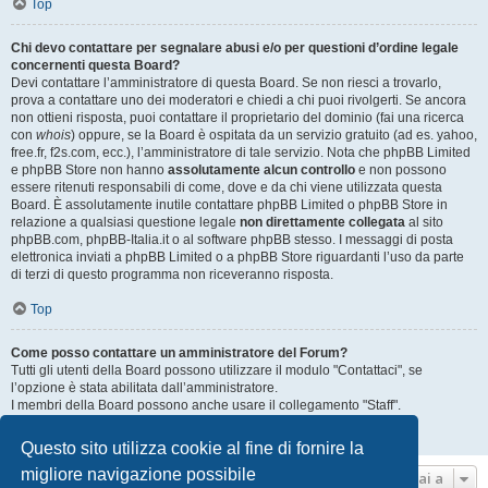
Top
Chi devo contattare per segnalare abusi e/o per questioni d’ordine legale
concernenti questa Board?
Devi contattare l’amministratore di questa Board. Se non riesci a trovarlo,
prova a contattare uno dei moderatori e chiedi a chi puoi rivolgerti. Se ancora
non ottieni risposta, puoi contattare il proprietario del dominio (fai una ricerca
con
whois
) oppure, se la Board è ospitata da un servizio gratuito (ad es. yahoo,
free.fr, f2s.com, ecc.), l’amministratore di tale servizio. Nota che phpBB Limited
e phpBB Store non hanno
assolutamente alcun controllo
e non possono
essere ritenuti responsabili di come, dove e da chi viene utilizzata questa
Board. È assolutamente inutile contattare phpBB Limited o phpBB Store in
relazione a qualsiasi questione legale
non direttamente collegata
al sito
phpBB.com, phpBB-Italia.it o al software phpBB stesso. I messaggi di posta
elettronica inviati a phpBB Limited o a phpBB Store riguardanti l’uso da parte
di terzi di questo programma non riceveranno risposta.
Top
Come posso contattare un amministratore del Forum?
Tutti gli utenti della Board possono utilizzare il modulo "Contattaci", se
l’opzione è stata abilitata dall’amministratore.
I membri della Board possono anche usare il collegamento "Staff".
Top
Questo sito utilizza cookie al fine di fornire la
migliore navigazione possibile
Vai a