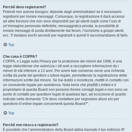
Perché devo registrarmi?
Potresti non averne bisogno: dipende dagli amministratori se è necessario
registrarsi per inviare messaggi. Comunque, la registrazione ti darà accesso
ad altre funzioni che non sono disponibili per gli utenti ospiti come l’uso di
un’immagine personale definibile, messaggistica privata, la possibilità di
inviare messaggi di posta direttamente dal forum, l’iscrizione a gruppi utenti,
ecc. Ti bastano pochi secondi per registrarti e quindi ti raccomandiamo di farlo.
Top
Che cosa è COPPA?
COPPA, o Legge sulla Privacy per la protezione dei minori del 1998, è una
legge statunitense che autorizza i siti web a raccogliere informazioni da i
minori di età inferiore a 13 anni. Per avere tale consenso serve una richiesta
scritta da parte del genitore o tutore legale, permettendo la registrazione delle
informazioni scritte dal minore. Se hai dubbi o incertezze, mettiti in contatto con
un consulente legale per assistenza. Nota bene che phpBB Limited e il
proprietario di questa Board non possono fornire consigli legali e non sono un
punto di contatto per questioni legali di qualsiasi tipo, ad eccezione di quanto
indicato nella domanda “Chi devo contattare per segnalare abusi e/o per
questioni d’ordine legale concernenti questa Board?”.
Top
Perché non riesco a registrarmi?
È possibile che l’amministratore della Board abbia bannato il tuo indirizzo IP