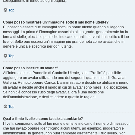
collegamento in fondo ad ogni pagina).
Top
Come posso mostrare un’immagine sotto il mio nome utente?
Ci possono essere due immagini sotto un nome utente quando si leggono i
messaggi. La prima è l’immagine associata al tuo grado, generalmente ha la
forma di stelle, blocchi o punti che indicano quanti interventi hai scritto o il tuo
livello. Sotto può esserci un’immagine più grande nota come avatar, che in
genere è unica e specifica per ogni utente.
Top
Come posso inserire un avatar?
All’interno del tuo Pannello di Controllo Utente, sotto “Profilo” è possibile
aggiungere un avatar utilizzando uno dei seguenti quattro metodi: Gravatar,
Galleria, Remoto oppure Carica. L’amministratore decide se abilitare o meno
gli avatar e decide anche il modo in cui gli avatar sono messi a disposizione.
Se non ti è concesso l’uso degli avatar, allora è una decisione
dell’amministrazione, e devi chiedere a questa le ragioni.
Top
Qual è il mio livello e come faccio a cambiarlo?
I livelli, compaiono sotto al tuo nome utente, e indicano il numero di messaggi
che hai inviato oppure identificano alcuni utenti, ad esempio, moderatori e
amministratori. In genere, non puoi cambiare direttamente il tuo livello. Non