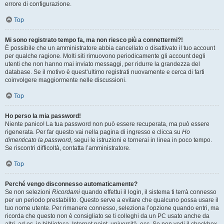
errore di configurazione.
Top
Mi sono registrato tempo fa, ma non riesco più a connettermi?!
È possibile che un amministratore abbia cancellato o disattivato il tuo account
per qualche ragione. Molti siti rimuovono periodicamente gli account degli
utenti che non hanno mai inviato messaggi, per ridurre la grandezza del
database. Se il motivo è quest’ultimo registrati nuovamente e cerca di farti
coinvolgere maggiormente nelle discussioni.
Top
Ho perso la mia password!
Niente panico! La tua password non può essere recuperata, ma può essere
rigenerata. Per far questo vai nella pagina di ingresso e clicca su
Ho
dimenticato la password
, segui le istruzioni e tornerai in linea in poco tempo.
Se riscontri difficoltà, contatta l’amministratore.
Top
Perché vengo disconnesso automaticamente?
Se non selezioni
Ricordami
quando effettui il login, il sistema ti terrà connesso
per un periodo prestabilito. Questo serve a evitare che qualcuno possa usare il
tuo nome utente. Per rimanere connesso, seleziona l’opzione quando entri, ma
ricorda che questo non è consigliato se ti colleghi da un PC usato anche da