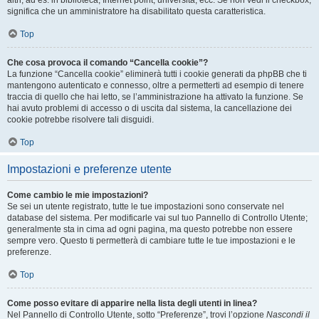
altri, ad es. in biblioteca, Internet point, università, ecc. Se non vedi il checkbox,
significa che un amministratore ha disabilitato questa caratteristica.
Top
Che cosa provoca il comando “Cancella cookie”?
La funzione “Cancella cookie” eliminerà tutti i cookie generati da phpBB che ti
mantengono autenticato e connesso, oltre a permetterti ad esempio di tenere
traccia di quello che hai letto, se l’amministrazione ha attivato la funzione. Se
hai avuto problemi di accesso o di uscita dal sistema, la cancellazione dei
cookie potrebbe risolvere tali disguidi.
Top
Impostazioni e preferenze utente
Come cambio le mie impostazioni?
Se sei un utente registrato, tutte le tue impostazioni sono conservate nel
database del sistema. Per modificarle vai sul tuo Pannello di Controllo Utente;
generalmente sta in cima ad ogni pagina, ma questo potrebbe non essere
sempre vero. Questo ti permetterà di cambiare tutte le tue impostazioni e le
preferenze.
Top
Come posso evitare di apparire nella lista degli utenti in linea?
Nel Pannello di Controllo Utente, sotto “Preferenze”, trovi l’opzione
Nascondi il