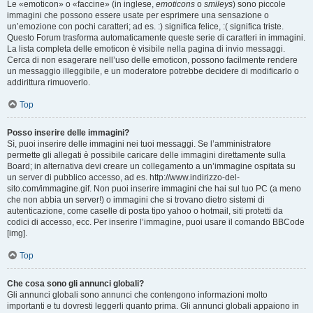
Le «emoticon» o «faccine» (in inglese,
emoticons
o
smileys
) sono piccole
immagini che possono essere usate per esprimere una sensazione o
un’emozione con pochi caratteri; ad es. :) significa felice, :( significa triste.
Questo Forum trasforma automaticamente queste serie di caratteri in immagini.
La lista completa delle emoticon è visibile nella pagina di invio messaggi.
Cerca di non esagerare nell’uso delle emoticon, possono facilmente rendere
un messaggio illeggibile, e un moderatore potrebbe decidere di modificarlo o
addirittura rimuoverlo.
Top
Posso inserire delle immagini?
Sì, puoi inserire delle immagini nei tuoi messaggi. Se l’amministratore
permette gli allegati è possibile caricare delle immagini direttamente sulla
Board; in alternativa devi creare un collegamento a un’immagine ospitata su
un server di pubblico accesso, ad es. http://www.indirizzo-del-
sito.com/immagine.gif. Non puoi inserire immagini che hai sul tuo PC (a meno
che non abbia un server!) o immagini che si trovano dietro sistemi di
autenticazione, come caselle di posta tipo yahoo o hotmail, siti protetti da
codici di accesso, ecc. Per inserire l’immagine, puoi usare il comando BBCode
[img].
Top
Che cosa sono gli annunci globali?
Gli annunci globali sono annunci che contengono informazioni molto
importanti e tu dovresti leggerli quanto prima. Gli annunci globali appaiono in