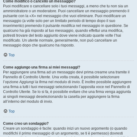
Come modifico o cancello un messaggio?
Puoi modificare o cancellare solo i tuoi messaggi, a meno che tu non sia un
amministratore o un moderatore. Puoi cancellare un messaggio premendo il
pulsante con la «X» nel messaggio che vuoi eliminare. Puoi modificare un
messaggio (a volte solo per un limitato periodo di tempo dopo il suo
inserimento) premendo il pulsante
modifica
nel messaggio in questione. Se
qualcuno ha già risposto al tuo messaggio, quando effettui una modifica,
potresti trovare del testo aggiunto dove viene indicato quante volte l’hai
modificato. Un utente normale, generalmente, non può cancellare un
messaggio dopo che qualcuno ha risposto.
Top
Come aggiungo una firma ai miei messaggi?
Per aggiungere una firma ad un messaggio devi prima crearne una tramite il
Pannello di Controllo Utente. Una volta creata, è possibile selezionare
l’opzione
Aggiungi la firma
nel modulo di invio. È inoltre possibile aggiungere
una firma a tutti i tuoi messaggi selezionando l’apposita voce nel Pannello di
Controllo Utente. Se lo si fa, è possibile evitare che una firma venga aggiunta
ai singoli messaggi deselezionando la casella per aggiungere la firma
all’interno del modulo di invio.
Top
Come creo un sondaggio?
Creare un sondaggio è facile: quando inizi un nuovo argomento (o quando
modifichi il primo messaggio di un argomento, se ti è permesso) dovresti