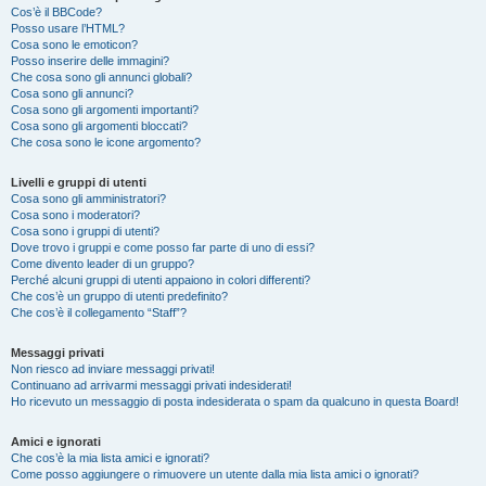
Cos’è il BBCode?
Posso usare l’HTML?
Cosa sono le emoticon?
Posso inserire delle immagini?
Che cosa sono gli annunci globali?
Cosa sono gli annunci?
Cosa sono gli argomenti importanti?
Cosa sono gli argomenti bloccati?
Che cosa sono le icone argomento?
Livelli e gruppi di utenti
Cosa sono gli amministratori?
Cosa sono i moderatori?
Cosa sono i gruppi di utenti?
Dove trovo i gruppi e come posso far parte di uno di essi?
Come divento leader di un gruppo?
Perché alcuni gruppi di utenti appaiono in colori differenti?
Che cos’è un gruppo di utenti predefinito?
Che cos’è il collegamento “Staff”?
Messaggi privati
Non riesco ad inviare messaggi privati!
Continuano ad arrivarmi messaggi privati indesiderati!
Ho ricevuto un messaggio di posta indesiderata o spam da qualcuno in questa Board!
Amici e ignorati
Che cos’è la mia lista amici e ignorati?
Come posso aggiungere o rimuovere un utente dalla mia lista amici o ignorati?