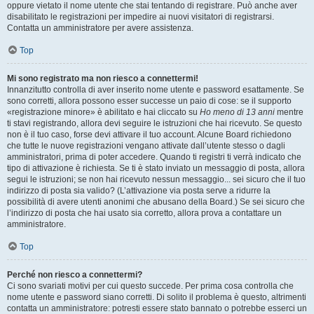
oppure vietato il nome utente che stai tentando di registrare. Può anche aver
disabilitato le registrazioni per impedire ai nuovi visitatori di registrarsi.
Contatta un amministratore per avere assistenza.
Top
Mi sono registrato ma non riesco a connettermi!
Innanzitutto controlla di aver inserito nome utente e password esattamente. Se
sono corretti, allora possono esser successe un paio di cose: se il supporto
«registrazione minore» è abilitato e hai cliccato su
Ho meno di 13 anni
mentre
ti stavi registrando, allora devi seguire le istruzioni che hai ricevuto. Se questo
non è il tuo caso, forse devi attivare il tuo account. Alcune Board richiedono
che tutte le nuove registrazioni vengano attivate dall’utente stesso o dagli
amministratori, prima di poter accedere. Quando ti registri ti verrà indicato che
tipo di attivazione è richiesta. Se ti è stato inviato un messaggio di posta, allora
segui le istruzioni; se non hai ricevuto nessun messaggio... sei sicuro che il tuo
indirizzo di posta sia valido? (L’attivazione via posta serve a ridurre la
possibilità di avere utenti anonimi che abusano della Board.) Se sei sicuro che
l’indirizzo di posta che hai usato sia corretto, allora prova a contattare un
amministratore.
Top
Perché non riesco a connettermi?
Ci sono svariati motivi per cui questo succede. Per prima cosa controlla che
nome utente e password siano corretti. Di solito il problema è questo, altrimenti
contatta un amministratore: potresti essere stato bannato o potrebbe esserci un