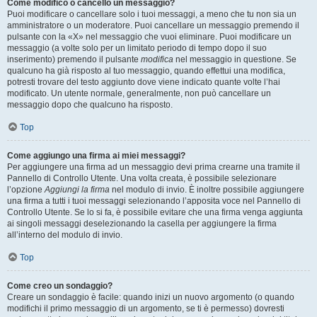
Come modifico o cancello un messaggio?
Puoi modificare o cancellare solo i tuoi messaggi, a meno che tu non sia un
amministratore o un moderatore. Puoi cancellare un messaggio premendo il
pulsante con la «X» nel messaggio che vuoi eliminare. Puoi modificare un
messaggio (a volte solo per un limitato periodo di tempo dopo il suo
inserimento) premendo il pulsante
modifica
nel messaggio in questione. Se
qualcuno ha già risposto al tuo messaggio, quando effettui una modifica,
potresti trovare del testo aggiunto dove viene indicato quante volte l’hai
modificato. Un utente normale, generalmente, non può cancellare un
messaggio dopo che qualcuno ha risposto.
Top
Come aggiungo una firma ai miei messaggi?
Per aggiungere una firma ad un messaggio devi prima crearne una tramite il
Pannello di Controllo Utente. Una volta creata, è possibile selezionare
l’opzione
Aggiungi la firma
nel modulo di invio. È inoltre possibile aggiungere
una firma a tutti i tuoi messaggi selezionando l’apposita voce nel Pannello di
Controllo Utente. Se lo si fa, è possibile evitare che una firma venga aggiunta
ai singoli messaggi deselezionando la casella per aggiungere la firma
all’interno del modulo di invio.
Top
Come creo un sondaggio?
Creare un sondaggio è facile: quando inizi un nuovo argomento (o quando
modifichi il primo messaggio di un argomento, se ti è permesso) dovresti