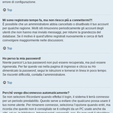
errore di configurazione.
Top
Mi sono registrato tempo fa, ma non riesco più a connettermi?!
È possibile che un amministratore abbia cancellato o disattivato il tuo account
per qualche ragione. Molti siti rimuovono periodicamente gli account degli
utenti che non hanno mai inviato messaggi, per ridurre la grandezza del
database. Se il motivo è quest’ultimo registrati nuovamente e cerca di farti
coinvolgere maggiormente nelle discussioni.
Top
Ho perso la mia password!
Niente panico! La tua password non può essere recuperata, ma può essere
rigenerata. Per far questo vai nella pagina di ingresso e clicca su
Ho
dimenticato la password
, segui le istruzioni e tornerai in linea in poco tempo.
Se riscontri difficoltà, contatta l’amministratore.
Top
Perché vengo disconnesso automaticamente?
Se non selezioni
Ricordami
quando effettui il login, il sistema ti terrà connesso
per un periodo prestabilito. Questo serve a evitare che qualcuno possa usare il
tuo nome utente. Per rimanere connesso, seleziona l’opzione quando entri, ma
ricorda che questo non è consigliato se ti colleghi da un PC usato anche da