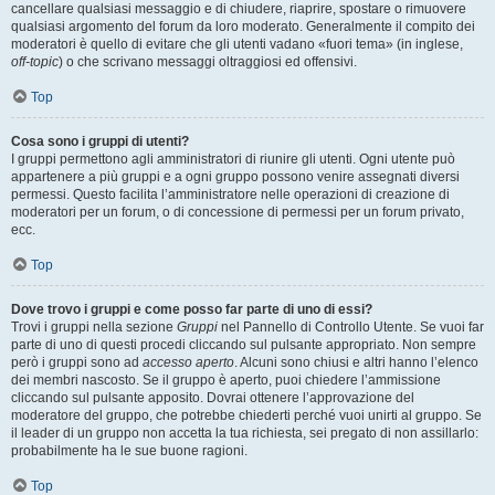
cancellare qualsiasi messaggio e di chiudere, riaprire, spostare o rimuovere
qualsiasi argomento del forum da loro moderato. Generalmente il compito dei
moderatori è quello di evitare che gli utenti vadano «fuori tema» (in inglese,
off-topic
) o che scrivano messaggi oltraggiosi ed offensivi.
Top
Cosa sono i gruppi di utenti?
I gruppi permettono agli amministratori di riunire gli utenti. Ogni utente può
appartenere a più gruppi e a ogni gruppo possono venire assegnati diversi
permessi. Questo facilita l’amministratore nelle operazioni di creazione di
moderatori per un forum, o di concessione di permessi per un forum privato,
ecc.
Top
Dove trovo i gruppi e come posso far parte di uno di essi?
Trovi i gruppi nella sezione
Gruppi
nel Pannello di Controllo Utente. Se vuoi far
parte di uno di questi procedi cliccando sul pulsante appropriato. Non sempre
però i gruppi sono ad
accesso aperto
. Alcuni sono chiusi e altri hanno l’elenco
dei membri nascosto. Se il gruppo è aperto, puoi chiedere l’ammissione
cliccando sul pulsante apposito. Dovrai ottenere l’approvazione del
moderatore del gruppo, che potrebbe chiederti perché vuoi unirti al gruppo. Se
il leader di un gruppo non accetta la tua richiesta, sei pregato di non assillarlo:
probabilmente ha le sue buone ragioni.
Top