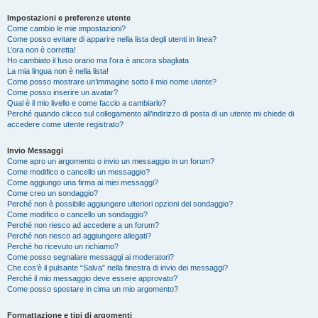
Impostazioni e preferenze utente
Come cambio le mie impostazioni?
Come posso evitare di apparire nella lista degli utenti in linea?
L’ora non è corretta!
Ho cambiato il fuso orario ma l’ora è ancora sbagliata
La mia lingua non è nella lista!
Come posso mostrare un’immagine sotto il mio nome utente?
Come posso inserire un avatar?
Qual è il mio livello e come faccio a cambiarlo?
Perché quando clicco sul collegamento all’indirizzo di posta di un utente mi chiede di
accedere come utente registrato?
Invio Messaggi
Come apro un argomento o invio un messaggio in un forum?
Come modifico o cancello un messaggio?
Come aggiungo una firma ai miei messaggi?
Come creo un sondaggio?
Perché non è possibile aggiungere ulteriori opzioni del sondaggio?
Come modifico o cancello un sondaggio?
Perché non riesco ad accedere a un forum?
Perché non riesco ad aggiungere allegati?
Perché ho ricevuto un richiamo?
Come posso segnalare messaggi ai moderatori?
Che cos’è il pulsante “Salva” nella finestra di invio dei messaggi?
Perché il mio messaggio deve essere approvato?
Come posso spostare in cima un mio argomento?
Formattazione e tipi di argomenti