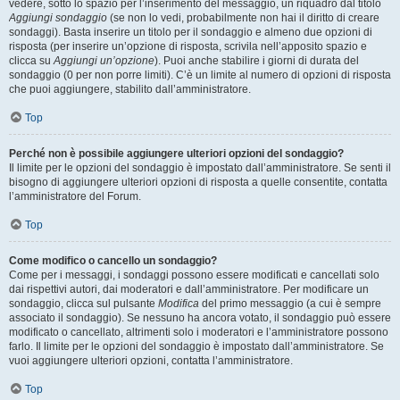
vedere, sotto lo spazio per l’inserimento del messaggio, un riquadro dal titolo
Aggiungi sondaggio
(se non lo vedi, probabilmente non hai il diritto di creare
sondaggi). Basta inserire un titolo per il sondaggio e almeno due opzioni di
risposta (per inserire un’opzione di risposta, scrivila nell’apposito spazio e
clicca su
Aggiungi un’opzione
). Puoi anche stabilire i giorni di durata del
sondaggio (0 per non porre limiti). C’è un limite al numero di opzioni di risposta
che puoi aggiungere, stabilito dall’amministratore.
Top
Perché non è possibile aggiungere ulteriori opzioni del sondaggio?
Il limite per le opzioni del sondaggio è impostato dall’amministratore. Se senti il
bisogno di aggiungere ulteriori opzioni di risposta a quelle consentite, contatta
l’amministratore del Forum.
Top
Come modifico o cancello un sondaggio?
Come per i messaggi, i sondaggi possono essere modificati e cancellati solo
dai rispettivi autori, dai moderatori e dall’amministratore. Per modificare un
sondaggio, clicca sul pulsante
Modifica
del primo messaggio (a cui è sempre
associato il sondaggio). Se nessuno ha ancora votato, il sondaggio può essere
modificato o cancellato, altrimenti solo i moderatori e l’amministratore possono
farlo. Il limite per le opzioni del sondaggio è impostato dall’amministratore. Se
vuoi aggiungere ulteriori opzioni, contatta l’amministratore.
Top