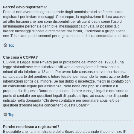
Perché devo registrarmi?
Potresti non averne bisogno: dipende dagli amministratori se è necessario
registrarsi per inviare messaggi. Comunque, la registrazione ti darà accesso
ad altre funzioni che non sono disponibili per gli utenti ospiti come l’uso di
un’immagine personale definibile, messaggistica privata, la possibilità di
inviare messaggi di posta direttamente dal forum, l’iscrizione a gruppi utenti,
ecc. Ti bastano pochi secondi per registrarti e quindi ti raccomandiamo di farlo.
Top
Che cosa è COPPA?
COPPA, o Legge sulla Privacy per la protezione dei minori del 1998, è una
legge statunitense che autorizza i siti web a raccogliere informazioni da i
minori di età inferiore a 13 anni. Per avere tale consenso serve una richiesta
scritta da parte del genitore o tutore legale, permettendo la registrazione delle
informazioni scritte dal minore. Se hai dubbi o incertezze, mettiti in contatto con
un consulente legale per assistenza. Nota bene che phpBB Limited e il
proprietario di questa Board non possono fornire consigli legali e non sono un
punto di contatto per questioni legali di qualsiasi tipo, ad eccezione di quanto
indicato nella domanda “Chi devo contattare per segnalare abusi e/o per
questioni d’ordine legale concernenti questa Board?”.
Top
Perché non riesco a registrarmi?
È possibile che l’amministratore della Board abbia bannato il tuo indirizzo IP