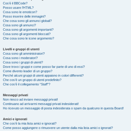
Cos’è il BBCode?
Posso usare l’HTML?
Cosa sono le emoticon?
Posso inserire delle immagini?
Che cosa sono gli annunci globali?
Cosa sono gli annunci?
Cosa sono gli argomenti importanti?
Cosa sono gli argomenti bloccati?
Che cosa sono le icone argomento?
Livelli e gruppi di utenti
Cosa sono gli amministratori?
Cosa sono i moderatori?
Cosa sono i gruppi di utenti?
Dove trovo i gruppi e come posso far parte di uno di essi?
Come divento leader di un gruppo?
Perché alcuni gruppi di utenti appaiono in colori differenti?
Che cos’è un gruppo di utenti predefinito?
Che cos’è il collegamento “Staff”?
Messaggi privati
Non riesco ad inviare messaggi privati!
Continuano ad arrivarmi messaggi privati indesiderati!
Ho ricevuto un messaggio di posta indesiderata o spam da qualcuno in questa Board!
Amici e ignorati
Che cos’è la mia lista amici e ignorati?
Come posso aggiungere o rimuovere un utente dalla mia lista amici o ignorati?