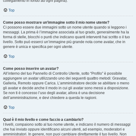
collegamento in fondo ad ogni pagina).
Top
Come posso mostrare un’immagine sotto il mio nome utente?
Ci possono essere due immagini sotto un nome utente quando si leggono i
messaggi. La prima è l’immagine associata al tuo grado, generalmente ha la
forma di stelle, blocchi o punti che indicano quanti interventi hai scritto o il tuo
livello. Sotto può esserci un’immagine più grande nota come avatar, che in
genere è unica e specifica per ogni utente.
Top
Come posso inserire un avatar?
All’interno del tuo Pannello di Controllo Utente, sotto “Profilo” è possibile
aggiungere un avatar utilizzando uno dei seguenti quattro metodi: Gravatar,
Galleria, Remoto oppure Carica. L’amministratore decide se abilitare o meno
gli avatar e decide anche il modo in cui gli avatar sono messi a disposizione.
Se non ti è concesso l’uso degli avatar, allora è una decisione
dell’amministrazione, e devi chiedere a questa le ragioni.
Top
Qual è il mio livello e come faccio a cambiarlo?
I livelli, compaiono sotto al tuo nome utente, e indicano il numero di messaggi
che hai inviato oppure identificano alcuni utenti, ad esempio, moderatori e
amministratori. In genere, non puoi cambiare direttamente il tuo livello. Non