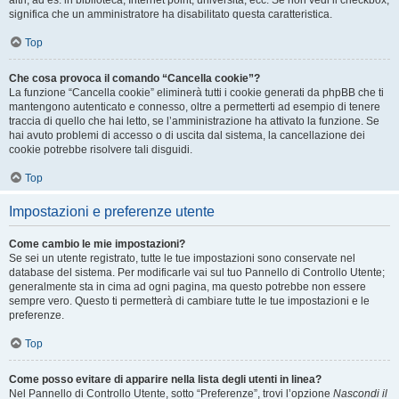
altri, ad es. in biblioteca, Internet point, università, ecc. Se non vedi il checkbox,
significa che un amministratore ha disabilitato questa caratteristica.
Top
Che cosa provoca il comando “Cancella cookie”?
La funzione “Cancella cookie” eliminerà tutti i cookie generati da phpBB che ti
mantengono autenticato e connesso, oltre a permetterti ad esempio di tenere
traccia di quello che hai letto, se l’amministrazione ha attivato la funzione. Se
hai avuto problemi di accesso o di uscita dal sistema, la cancellazione dei
cookie potrebbe risolvere tali disguidi.
Top
Impostazioni e preferenze utente
Come cambio le mie impostazioni?
Se sei un utente registrato, tutte le tue impostazioni sono conservate nel
database del sistema. Per modificarle vai sul tuo Pannello di Controllo Utente;
generalmente sta in cima ad ogni pagina, ma questo potrebbe non essere
sempre vero. Questo ti permetterà di cambiare tutte le tue impostazioni e le
preferenze.
Top
Come posso evitare di apparire nella lista degli utenti in linea?
Nel Pannello di Controllo Utente, sotto “Preferenze”, trovi l’opzione
Nascondi il