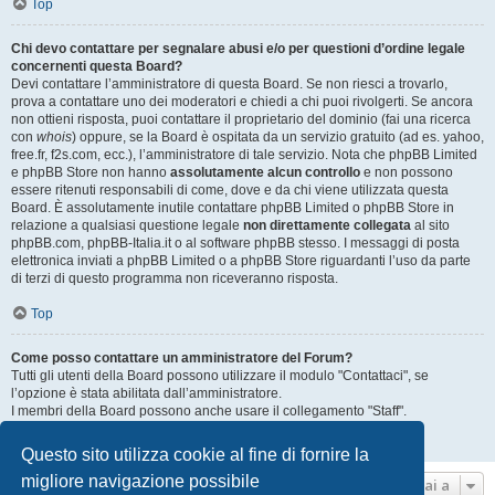
Top
Chi devo contattare per segnalare abusi e/o per questioni d’ordine legale
concernenti questa Board?
Devi contattare l’amministratore di questa Board. Se non riesci a trovarlo,
prova a contattare uno dei moderatori e chiedi a chi puoi rivolgerti. Se ancora
non ottieni risposta, puoi contattare il proprietario del dominio (fai una ricerca
con
whois
) oppure, se la Board è ospitata da un servizio gratuito (ad es. yahoo,
free.fr, f2s.com, ecc.), l’amministratore di tale servizio. Nota che phpBB Limited
e phpBB Store non hanno
assolutamente alcun controllo
e non possono
essere ritenuti responsabili di come, dove e da chi viene utilizzata questa
Board. È assolutamente inutile contattare phpBB Limited o phpBB Store in
relazione a qualsiasi questione legale
non direttamente collegata
al sito
phpBB.com, phpBB-Italia.it o al software phpBB stesso. I messaggi di posta
elettronica inviati a phpBB Limited o a phpBB Store riguardanti l’uso da parte
di terzi di questo programma non riceveranno risposta.
Top
Come posso contattare un amministratore del Forum?
Tutti gli utenti della Board possono utilizzare il modulo "Contattaci", se
l’opzione è stata abilitata dall’amministratore.
I membri della Board possono anche usare il collegamento "Staff".
Top
Questo sito utilizza cookie al fine di fornire la
migliore navigazione possibile
Vai a