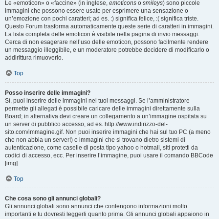
Le «emoticon» o «faccine» (in inglese,
emoticons
o
smileys
) sono piccole
immagini che possono essere usate per esprimere una sensazione o
un’emozione con pochi caratteri; ad es. :) significa felice, :( significa triste.
Questo Forum trasforma automaticamente queste serie di caratteri in immagini.
La lista completa delle emoticon è visibile nella pagina di invio messaggi.
Cerca di non esagerare nell’uso delle emoticon, possono facilmente rendere
un messaggio illeggibile, e un moderatore potrebbe decidere di modificarlo o
addirittura rimuoverlo.
Top
Posso inserire delle immagini?
Sì, puoi inserire delle immagini nei tuoi messaggi. Se l’amministratore
permette gli allegati è possibile caricare delle immagini direttamente sulla
Board; in alternativa devi creare un collegamento a un’immagine ospitata su
un server di pubblico accesso, ad es. http://www.indirizzo-del-
sito.com/immagine.gif. Non puoi inserire immagini che hai sul tuo PC (a meno
che non abbia un server!) o immagini che si trovano dietro sistemi di
autenticazione, come caselle di posta tipo yahoo o hotmail, siti protetti da
codici di accesso, ecc. Per inserire l’immagine, puoi usare il comando BBCode
[img].
Top
Che cosa sono gli annunci globali?
Gli annunci globali sono annunci che contengono informazioni molto
importanti e tu dovresti leggerli quanto prima. Gli annunci globali appaiono in