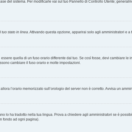
tabase del sistema. Per modificarle vai sul tuo Pannello di Controllo Utente; gener
 tuo stato in linea
. Attivando questa opzione, apparirai solo agli amministratori e a 
ere quella di un fuso orario differente dal tuo. Se così fosse, devi cambiare le impo
ossono cambiare il fuso orario e molte impostazioni.
a, allora l’orario memorizzato sull’orologio del server non è corretto. Avvisa un ammi
o lo ha tradotto nella tua lingua. Prova a chiedere agli amministratori se è possibil
 in fondo ad ogni pagina).