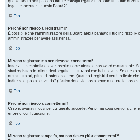
questa Board non possono fornire consigli legali e non sono un punto di contat
legale concernenti questa Board?”.
Top
Perché non riesco a registrarmi?
È possibile che l’amministratore della Board abbia bannato il tuo indirizzo IP op
amministratore per avere assistenza.
Top
Mi sono registrato ma non riesco a connettermi!
Innanzitutto controlla di aver inserito nome utente e password esattamente. Se 
stavi registrando, allora devi seguire le istruzioni che hai ricevuto. Se questo 
amministratori, prima di poter accedere. Quando ti registri ti verrà indicato che 
indirizzo di posta sia valido? (L’attivazione via posta serve a ridurre la possib
Top
Perché non riesco a connettermi?
Ci sono svariati motivi per cui questo succede. Per prima cosa controlla che no
errore di configurazione.
Top
Mi sono registrato tempo fa, ma non riesco più a connettermi?!