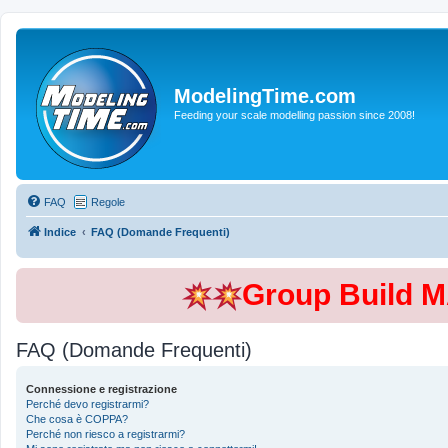
ModelingTime.com
Feeding your scale modelling passion since 2008!
FAQ
Regole
Indice
FAQ (Domande Frequenti)
Group Build 
FAQ (Domande Frequenti)
Connessione e registrazione
Perché devo registrarmi?
Che cosa è COPPA?
Perché non riesco a registrarmi?