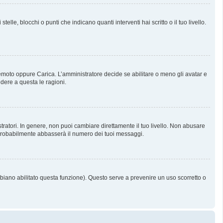
, blocchi o punti che indicano quanti interventi hai scritto o il tuo livello.
 Remoto oppure Carica. L’amministratore decide se abilitare o meno gli avatar e
dere a questa le ragioni.
tratori. In genere, non puoi cambiare direttamente il tuo livello. Non abusare
probabilmente abbasserà il numero dei tuoi messaggi.
bbiano abilitato questa funzione). Questo serve a prevenire un uso scorretto o