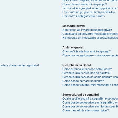
Dove trovo i gruppi e come posso far parte 
Come divento leader di un gruppo?
Perché alcuni gruppi di utenti appaiono in col
Che cos’è un gruppo di utenti predefinito?
Che cos’è il collegamento “Staff”?
Messaggi privati
Non riesco ad inviare messaggi privati!
Continuano ad arrivarmi messaggi privati ind
Ho ricevuto un messaggio di posta indesid
Amici e ignorati
Che cos’è la mia lista amici e ignorati?
Come posso aggiungere o rimuovere un utente
Ricerche nella Board
accedere come utente registrato?
Come si fanno le ricerche nella Board?
Perché la mia ricerca non dà risultati?
Perché la mia ricerca dà come risultato un
Come posso cercare un utente?
Come posso trovare i miei messaggi e i mie
Sottoscrizioni e segnalibri
Qual è la differenza fra segnalibri e sottoscr
Come posso sottoscrivere un segnalibro o 
Come posso sottoscrivere un forum specif
Come cancello le mie sottoscrizioni?