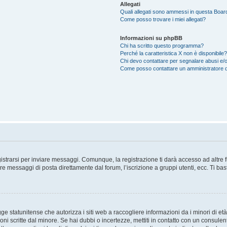
Allegati
Quali allegati sono ammessi in questa Boar
Come posso trovare i miei allegati?
Informazioni su phpBB
Chi ha scritto questo programma?
Perché la caratteristica X non è disponibile?
Chi devo contattare per segnalare abusi e/o
Come posso contattare un amministratore 
trarsi per inviare messaggi. Comunque, la registrazione ti darà accesso ad altre fun
re messaggi di posta direttamente dal forum, l’iscrizione a gruppi utenti, ecc. Ti ba
 statunitense che autorizza i siti web a raccogliere informazioni da i minori di età
oni scritte dal minore. Se hai dubbi o incertezze, mettiti in contatto con un consule