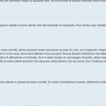
to per questioni legali di qualsiasi tipo, ad eccezione di quanto indicato nella do
pure vietato il nome utente che stai tentando di registrare. Può anche aver disabilita
sono corretti, allora possono esser successe un paio di cose: se il supporto «regis
non è il tuo caso, forse devi attivare il tuo account. Alcune Board richiedono che tutt
tipo di attivazione è richiesta. Se ti è stato inviato un messaggio di posta, allora se
ilità di avere utenti anonimi che abusano della Board.) Se sei sicuro che l’indirizzo 
me utente e password siano corretti. Di solito il problema è questo, altrimenti cont