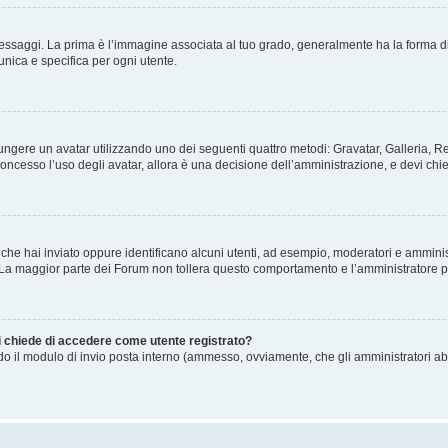
gi. La prima è l’immagine associata al tuo grado, generalmente ha la forma di stelle
nica e specifica per ogni utente.
ggiungere un avatar utilizzando uno dei seguenti quattro metodi: Gravatar, Galleria,
oncesso l’uso degli avatar, allora è una decisione dell’amministrazione, e devi chie
 che hai inviato oppure identificano alcuni utenti, ad esempio, moderatori e amminis
. La maggior parte dei Forum non tollera questo comportamento e l’amministratore 
mi chiede di accedere come utente registrato?
ando il modulo di invio posta interno (ammesso, ovviamente, che gli amministratori a