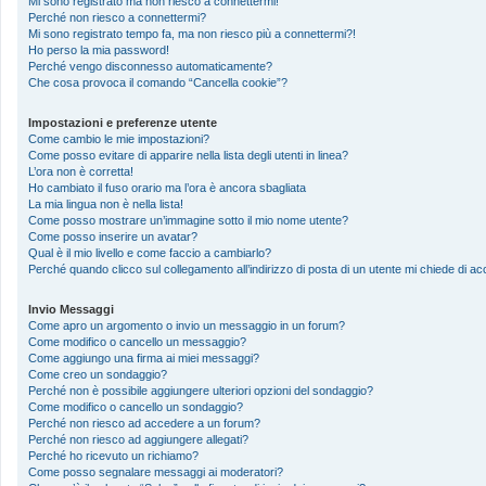
Mi sono registrato ma non riesco a connettermi!
Perché non riesco a connettermi?
Mi sono registrato tempo fa, ma non riesco più a connettermi?!
Ho perso la mia password!
Perché vengo disconnesso automaticamente?
Che cosa provoca il comando “Cancella cookie”?
Impostazioni e preferenze utente
Come cambio le mie impostazioni?
Come posso evitare di apparire nella lista degli utenti in linea?
L’ora non è corretta!
Ho cambiato il fuso orario ma l’ora è ancora sbagliata
La mia lingua non è nella lista!
Come posso mostrare un’immagine sotto il mio nome utente?
Come posso inserire un avatar?
Qual è il mio livello e come faccio a cambiarlo?
Perché quando clicco sul collegamento all’indirizzo di posta di un utente mi chiede di 
Invio Messaggi
Come apro un argomento o invio un messaggio in un forum?
Come modifico o cancello un messaggio?
Come aggiungo una firma ai miei messaggi?
Come creo un sondaggio?
Perché non è possibile aggiungere ulteriori opzioni del sondaggio?
Come modifico o cancello un sondaggio?
Perché non riesco ad accedere a un forum?
Perché non riesco ad aggiungere allegati?
Perché ho ricevuto un richiamo?
Come posso segnalare messaggi ai moderatori?