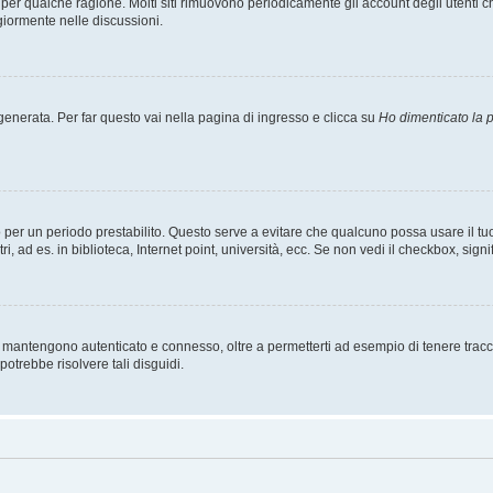
t per qualche ragione. Molti siti rimuovono periodicamente gli account degli utent
giormente nelle discussioni.
nerata. Per far questo vai nella pagina di ingresso e clicca su
Ho dimenticato la
esso per un periodo prestabilito. Questo serve a evitare che qualcuno possa usare i
, ad es. in biblioteca, Internet point, università, ecc. Se non vedi il checkbox, signi
 mantengono autenticato e connesso, oltre a permetterti ad esempio di tenere traccia
otrebbe risolvere tali disguidi.