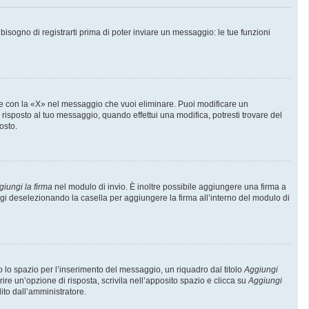
sogno di registrarti prima di poter inviare un messaggio: le tue funzioni
e con la «X» nel messaggio che vuoi eliminare. Puoi modificare un
isposto al tuo messaggio, quando effettui una modifica, potresti trovare del
osto.
giungi la firma
nel modulo di invio. È inoltre possibile aggiungere una firma a
ggi deselezionando la casella per aggiungere la firma all’interno del modulo di
lo spazio per l’inserimento del messaggio, un riquadro dal titolo
Aggiungi
rire un’opzione di risposta, scrivila nell’apposito spazio e clicca su
Aggiungi
lito dall’amministratore.