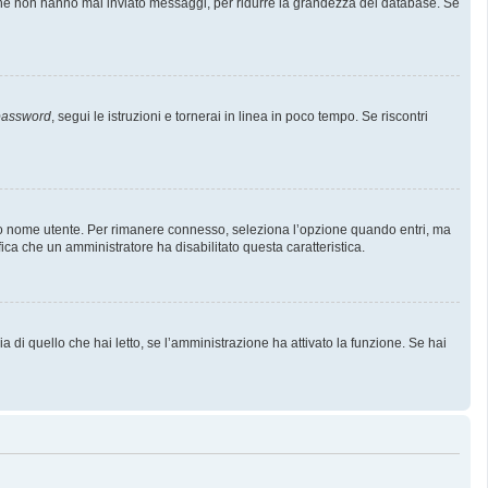
i che non hanno mai inviato messaggi, per ridurre la grandezza del database. Se
 password
, segui le istruzioni e tornerai in linea in poco tempo. Se riscontri
l tuo nome utente. Per rimanere connesso, seleziona l’opzione quando entri, ma
fica che un amministratore ha disabilitato questa caratteristica.
 di quello che hai letto, se l’amministrazione ha attivato la funzione. Se hai