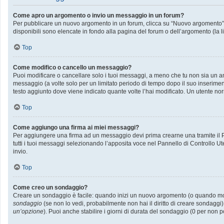
Come apro un argomento o invio un messaggio in un forum?
Per pubblicare un nuovo argomento in un forum, clicca su “Nuovo argomento”. P
disponibili sono elencate in fondo alla pagina del forum o dell’argomento (la l
Top
Come modifico o cancello un messaggio?
Puoi modificare o cancellare solo i tuoi messaggi, a meno che tu non sia un
messaggio (a volte solo per un limitato periodo di tempo dopo il suo inserime
testo aggiunto dove viene indicato quante volte l’hai modificato. Un utente
Top
Come aggiungo una firma ai miei messaggi?
Per aggiungere una firma ad un messaggio devi prima crearne una tramite il Pa
tutti i tuoi messaggi selezionando l’apposita voce nel Pannello di Controllo Ut
invio.
Top
Come creo un sondaggio?
Creare un sondaggio è facile: quando inizi un nuovo argomento (o quando modif
sondaggio
(se non lo vedi, probabilmente non hai il diritto di creare sondaggi)
un’opzione
). Puoi anche stabilire i giorni di durata del sondaggio (0 per non p