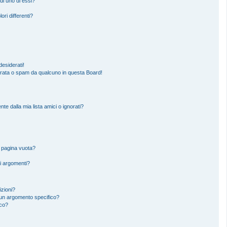
di uno di essi?
ori differenti?
esiderati!
erata o spam da qualcuno in questa Board!
 dalla mia lista amici o ignorati?
a pagina vuota?
i argomenti?
izioni?
un argomento specifico?
ico?