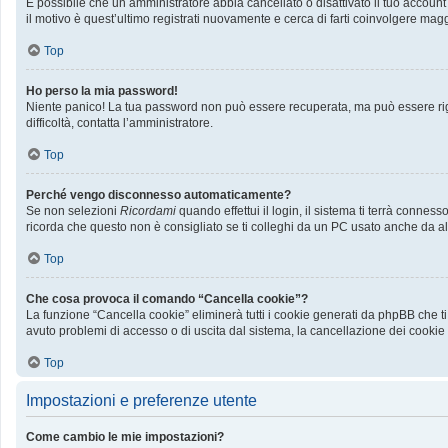
È possibile che un amministratore abbia cancellato o disattivato il tuo accoun
il motivo è quest’ultimo registrati nuovamente e cerca di farti coinvolgere mag
Top
Ho perso la mia password!
Niente panico! La tua password non può essere recuperata, ma può essere rige
difficoltà, contatta l’amministratore.
Top
Perché vengo disconnesso automaticamente?
Se non selezioni
Ricordami
quando effettui il login, il sistema ti terrà conn
ricorda che questo non è consigliato se ti colleghi da un PC usato anche da altri
Top
Che cosa provoca il comando “Cancella cookie”?
La funzione “Cancella cookie” eliminerà tutti i cookie generati da phpBB che ti
avuto problemi di accesso o di uscita dal sistema, la cancellazione dei cookie p
Top
Impostazioni e preferenze utente
Come cambio le mie impostazioni?