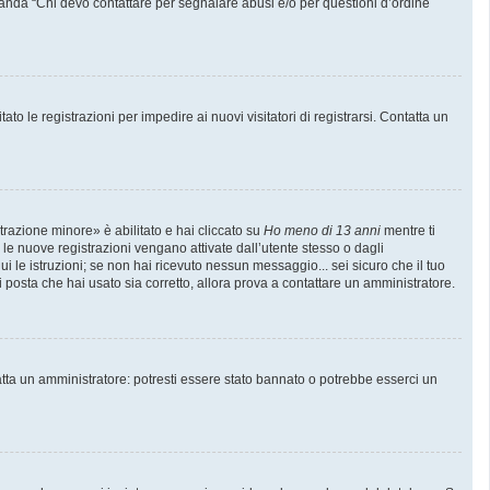
manda “Chi devo contattare per segnalare abusi e/o per questioni d’ordine
to le registrazioni per impedire ai nuovi visitatori di registrarsi. Contatta un
trazione minore» è abilitato e hai cliccato su
Ho meno di 13 anni
mentre ti
e le nuove registrazioni vengano attivate dall’utente stesso o dagli
gui le istruzioni; se non hai ricevuto nessun messaggio... sei sicuro che il tuo
di posta che hai usato sia corretto, allora prova a contattare un amministratore.
atta un amministratore: potresti essere stato bannato o potrebbe esserci un