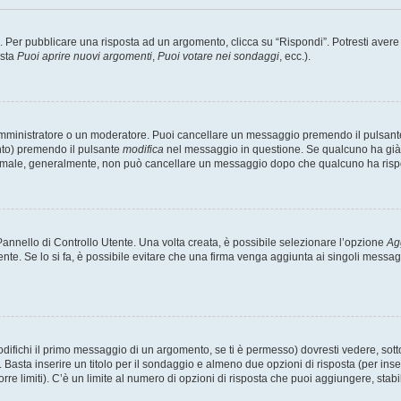
er pubblicare una risposta ad un argomento, clicca su “Rispondi”. Potresti avere bi
ista
Puoi aprire nuovi argomenti
,
Puoi votare nei sondaggi
, ecc.).
 amministratore o un moderatore. Puoi cancellare un messaggio premendo il pulsant
nto) premendo il pulsante
modifica
nel messaggio in questione. Se qualcuno ha già r
 normale, generalmente, non può cancellare un messaggio dopo che qualcuno ha risp
nnello di Controllo Utente. Una volta creata, è possibile selezionare l’opzione
Ag
ente. Se lo si fa, è possibile evitare che una firma venga aggiunta ai singoli messa
ichi il primo messaggio di un argomento, se ti è permesso) dovresti vedere, sotto 
. Basta inserire un titolo per il sondaggio e almeno due opzioni di risposta (per inse
orre limiti). C’è un limite al numero di opzioni di risposta che puoi aggiungere, stabi