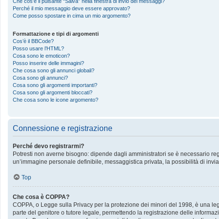
Che cos’è il pulsante “Salva” nella finestra di invio dei messaggi?
Perché il mio messaggio deve essere approvato?
Come posso spostare in cima un mio argomento?
Formattazione e tipi di argomenti
Cos’è il BBCode?
Posso usare l’HTML?
Cosa sono le emoticon?
Posso inserire delle immagini?
Che cosa sono gli annunci globali?
Cosa sono gli annunci?
Cosa sono gli argomenti importanti?
Cosa sono gli argomenti bloccati?
Che cosa sono le icone argomento?
Connessione e registrazione
Perché devo registrarmi?
Potresti non averne bisogno: dipende dagli amministratori se è necessario regis
un’immagine personale definibile, messaggistica privata, la possibilità di invia
Top
Che cosa è COPPA?
COPPA, o Legge sulla Privacy per la protezione dei minori del 1998, è una legge
parte del genitore o tutore legale, permettendo la registrazione delle informazi