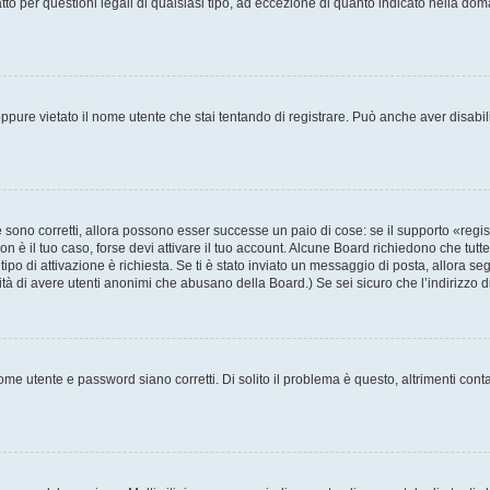
to per questioni legali di qualsiasi tipo, ad eccezione di quanto indicato nella do
pure vietato il nome utente che stai tentando di registrare. Può anche aver disabilita
sono corretti, allora possono esser successe un paio di cose: se il supporto «regis
non è il tuo caso, forse devi attivare il tuo account. Alcune Board richiedono che tutt
tipo di attivazione è richiesta. Se ti è stato inviato un messaggio di posta, allora se
ilità di avere utenti anonimi che abusano della Board.) Se sei sicuro che l’indirizzo 
me utente e password siano corretti. Di solito il problema è questo, altrimenti cont