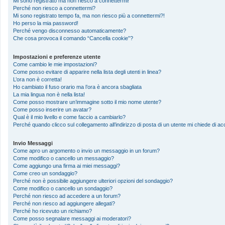
Mi sono registrato ma non riesco a connettermi!
Perché non riesco a connettermi?
Mi sono registrato tempo fa, ma non riesco più a connettermi?!
Ho perso la mia password!
Perché vengo disconnesso automaticamente?
Che cosa provoca il comando “Cancella cookie”?
Impostazioni e preferenze utente
Come cambio le mie impostazioni?
Come posso evitare di apparire nella lista degli utenti in linea?
L’ora non è corretta!
Ho cambiato il fuso orario ma l’ora è ancora sbagliata
La mia lingua non è nella lista!
Come posso mostrare un’immagine sotto il mio nome utente?
Come posso inserire un avatar?
Qual è il mio livello e come faccio a cambiarlo?
Perché quando clicco sul collegamento all’indirizzo di posta di un utente mi chiede di 
Invio Messaggi
Come apro un argomento o invio un messaggio in un forum?
Come modifico o cancello un messaggio?
Come aggiungo una firma ai miei messaggi?
Come creo un sondaggio?
Perché non è possibile aggiungere ulteriori opzioni del sondaggio?
Come modifico o cancello un sondaggio?
Perché non riesco ad accedere a un forum?
Perché non riesco ad aggiungere allegati?
Perché ho ricevuto un richiamo?
Come posso segnalare messaggi ai moderatori?