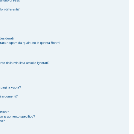
di uno di essi?
ori differenti?
esiderati!
erata o spam da qualcuno in questa Board!
 dalla mia lista amici o ignorati?
a pagina vuota?
i argomenti?
izioni?
un argomento specifico?
ico?