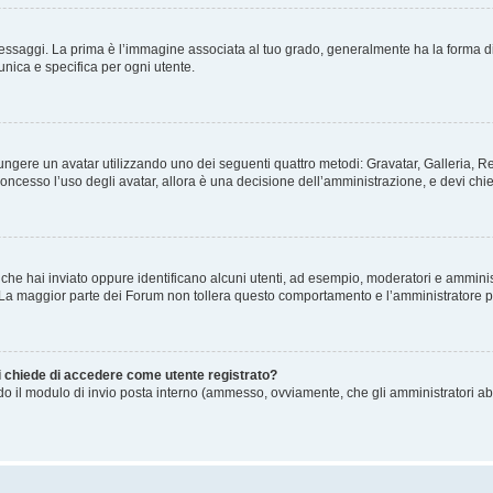
gi. La prima è l’immagine associata al tuo grado, generalmente ha la forma di stelle
nica e specifica per ogni utente.
ggiungere un avatar utilizzando uno dei seguenti quattro metodi: Gravatar, Galleria,
oncesso l’uso degli avatar, allora è una decisione dell’amministrazione, e devi chie
 che hai inviato oppure identificano alcuni utenti, ad esempio, moderatori e amminis
. La maggior parte dei Forum non tollera questo comportamento e l’amministratore 
mi chiede di accedere come utente registrato?
ando il modulo di invio posta interno (ammesso, ovviamente, che gli amministratori a