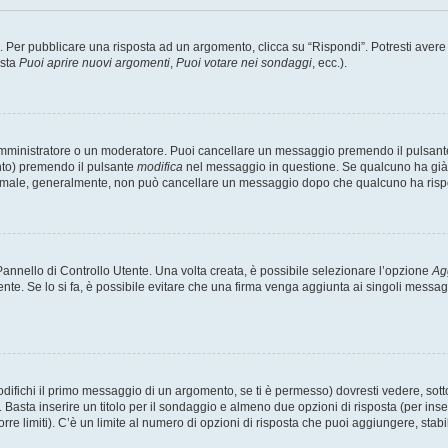
er pubblicare una risposta ad un argomento, clicca su “Rispondi”. Potresti avere bi
ista
Puoi aprire nuovi argomenti
,
Puoi votare nei sondaggi
, ecc.).
 amministratore o un moderatore. Puoi cancellare un messaggio premendo il pulsant
nto) premendo il pulsante
modifica
nel messaggio in questione. Se qualcuno ha già r
 normale, generalmente, non può cancellare un messaggio dopo che qualcuno ha risp
nnello di Controllo Utente. Una volta creata, è possibile selezionare l’opzione
Ag
ente. Se lo si fa, è possibile evitare che una firma venga aggiunta ai singoli messa
ichi il primo messaggio di un argomento, se ti è permesso) dovresti vedere, sotto 
. Basta inserire un titolo per il sondaggio e almeno due opzioni di risposta (per inse
orre limiti). C’è un limite al numero di opzioni di risposta che puoi aggiungere, stabi