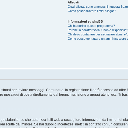
Allegati
Quali allegati sono ammessi in questa Boar
Come posso trovare i miei allegati?
Informazioni su phpBB
Chi ha scritto questo programma?
Perché la caratteristica X non è disponibile?
Chi devo contattare per segnalare abusi e/o
Come posso contattare un amministratore 
trarsi per inviare messaggi. Comunque, la registrazione ti darà accesso ad altre fun
re messaggi di posta direttamente dal forum, l’iscrizione a gruppi utenti, ecc. Ti ba
 statunitense che autorizza i siti web a raccogliere informazioni da i minori di età
oni scritte dal minore. Se hai dubbi o incertezze, mettiti in contatto con un consule