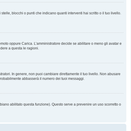
, blocchi o punti che indicano quanti interventi hai scritto o il tuo livello.
 Remoto oppure Carica. L’amministratore decide se abilitare o meno gli avatar e
dere a questa le ragioni.
tratori. In genere, non puoi cambiare direttamente il tuo livello. Non abusare
probabilmente abbasserà il numero dei tuoi messaggi.
bbiano abilitato questa funzione). Questo serve a prevenire un uso scorretto o