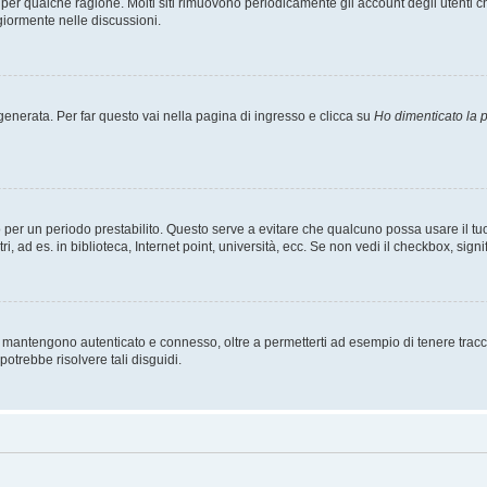
t per qualche ragione. Molti siti rimuovono periodicamente gli account degli utent
giormente nelle discussioni.
nerata. Per far questo vai nella pagina di ingresso e clicca su
Ho dimenticato la
esso per un periodo prestabilito. Questo serve a evitare che qualcuno possa usare i
, ad es. in biblioteca, Internet point, università, ecc. Se non vedi il checkbox, signi
 mantengono autenticato e connesso, oltre a permetterti ad esempio di tenere traccia
otrebbe risolvere tali disguidi.