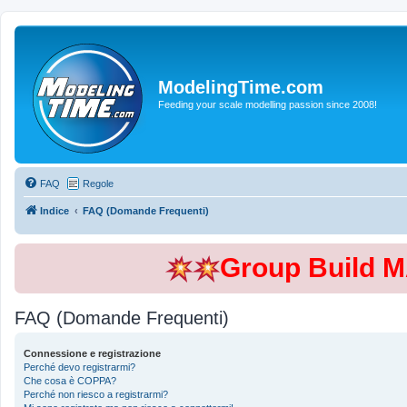
ModelingTime.com
Feeding your scale modelling passion since 2008!
FAQ
Regole
Indice
FAQ (Domande Frequenti)
Group Build 
FAQ (Domande Frequenti)
Connessione e registrazione
Perché devo registrarmi?
Che cosa è COPPA?
Perché non riesco a registrarmi?