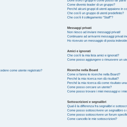
Dove trovo i gruppi e come posso far parte 
Come divento leader di un gruppo?
Perché alcuni gruppi di utenti appaiono in col
Che cos’è un gruppo di utenti predefinito?
Che cos’è il collegamento “Staff”?
Messaggi privati
Non riesco ad inviare messaggi privati!
Continuano ad arrivarmi messaggi privati ind
Ho ricevuto un messaggio di posta indesid
Amici e ignorati
Che cos’è la mia lista amici e ignorati?
Come posso aggiungere o rimuovere un utente
Ricerche nella Board
accedere come utente registrato?
Come si fanno le ricerche nella Board?
Perché la mia ricerca non dà risultati?
Perché la mia ricerca dà come risultato un
Come posso cercare un utente?
Come posso trovare i miei messaggi e i mie
Sottoscrizioni e segnalibri
Qual è la differenza fra segnalibri e sottoscr
Come posso sottoscrivere un segnalibro o 
Come posso sottoscrivere un forum specif
Come cancello le mie sottoscrizioni?