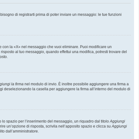
sogno di registrarti prima di poter inviare un messaggio: le tue funzioni
e con la «X» nel messaggio che vuoi eliminare. Puoi modificare un
isposto al tuo messaggio, quando effettui una modifica, potresti trovare del
osto.
giungi la firma
nel modulo di invio. È inoltre possibile aggiungere una firma a
ggi deselezionando la casella per aggiungere la firma all’interno del modulo di
lo spazio per l’inserimento del messaggio, un riquadro dal titolo
Aggiungi
rire un’opzione di risposta, scrivila nell’apposito spazio e clicca su
Aggiungi
lito dall’amministratore.