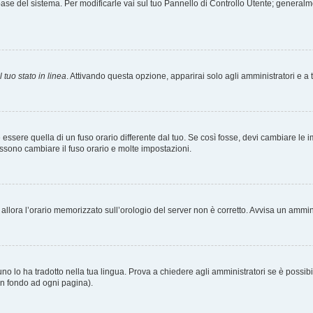
tabase del sistema. Per modificarle vai sul tuo Pannello di Controllo Utente; gener
 tuo stato in linea
. Attivando questa opzione, apparirai solo agli amministratori e a 
ere quella di un fuso orario differente dal tuo. Se così fosse, devi cambiare le impo
ossono cambiare il fuso orario e molte impostazioni.
a, allora l’orario memorizzato sull’orologio del server non è corretto. Avvisa un ammi
o lo ha tradotto nella tua lingua. Prova a chiedere agli amministratori se è possibil
 in fondo ad ogni pagina).