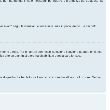
i che non hanno mai inviato messaggi, per ridurre la grandezza del database. Se
 password
, segui le istruzioni e tornerai in linea in poco tempo. Se riscontri
l tuo nome utente. Per rimanere connesso, seleziona l’opzione quando entri, ma
fica che un amministratore ha disabilitato questa caratteristica.
 di quello che hai letto, se l’amministrazione ha attivato la funzione. Se hai