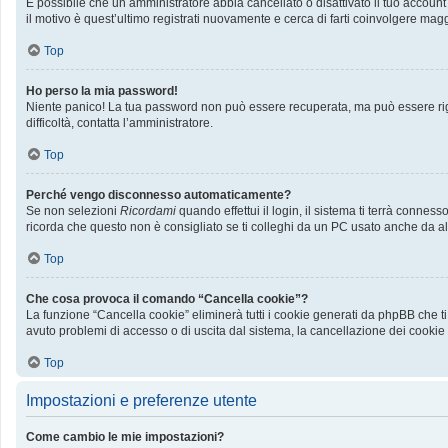
È possibile che un amministratore abbia cancellato o disattivato il tuo accoun
il motivo è quest’ultimo registrati nuovamente e cerca di farti coinvolgere mag
Top
Ho perso la mia password!
Niente panico! La tua password non può essere recuperata, ma può essere rige
difficoltà, contatta l’amministratore.
Top
Perché vengo disconnesso automaticamente?
Se non selezioni
Ricordami
quando effettui il login, il sistema ti terrà conn
ricorda che questo non è consigliato se ti colleghi da un PC usato anche da altri
Top
Che cosa provoca il comando “Cancella cookie”?
La funzione “Cancella cookie” eliminerà tutti i cookie generati da phpBB che ti
avuto problemi di accesso o di uscita dal sistema, la cancellazione dei cookie p
Top
Impostazioni e preferenze utente
Come cambio le mie impostazioni?