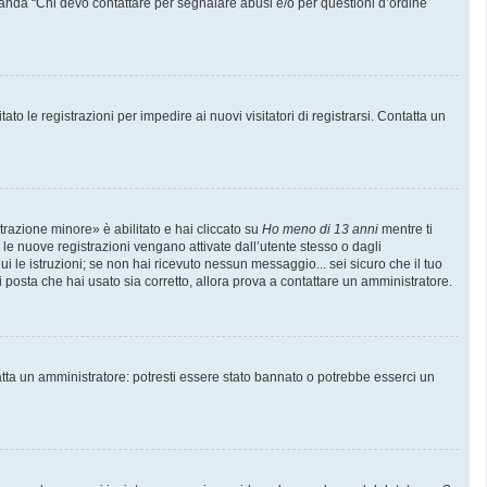
manda “Chi devo contattare per segnalare abusi e/o per questioni d’ordine
to le registrazioni per impedire ai nuovi visitatori di registrarsi. Contatta un
trazione minore» è abilitato e hai cliccato su
Ho meno di 13 anni
mentre ti
e le nuove registrazioni vengano attivate dall’utente stesso o dagli
gui le istruzioni; se non hai ricevuto nessun messaggio... sei sicuro che il tuo
di posta che hai usato sia corretto, allora prova a contattare un amministratore.
atta un amministratore: potresti essere stato bannato o potrebbe esserci un