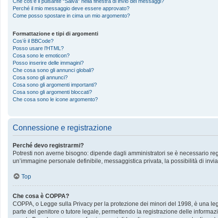
Che cos’è il pulsante “Salva” nella finestra di invio dei messaggi?
Perché il mio messaggio deve essere approvato?
Come posso spostare in cima un mio argomento?
Formattazione e tipi di argomenti
Cos’è il BBCode?
Posso usare l’HTML?
Cosa sono le emoticon?
Posso inserire delle immagini?
Che cosa sono gli annunci globali?
Cosa sono gli annunci?
Cosa sono gli argomenti importanti?
Cosa sono gli argomenti bloccati?
Che cosa sono le icone argomento?
Connessione e registrazione
Perché devo registrarmi?
Potresti non averne bisogno: dipende dagli amministratori se è necessario regis
un’immagine personale definibile, messaggistica privata, la possibilità di invia
Top
Che cosa è COPPA?
COPPA, o Legge sulla Privacy per la protezione dei minori del 1998, è una legge
parte del genitore o tutore legale, permettendo la registrazione delle informazi