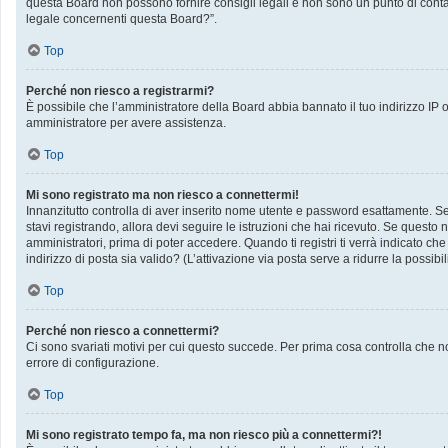
questa Board non possono fornire consigli legali e non sono un punto di contat
legale concernenti questa Board?”.
Top
Perché non riesco a registrarmi?
È possibile che l’amministratore della Board abbia bannato il tuo indirizzo IP op
amministratore per avere assistenza.
Top
Mi sono registrato ma non riesco a connettermi!
Innanzitutto controlla di aver inserito nome utente e password esattamente. Se 
stavi registrando, allora devi seguire le istruzioni che hai ricevuto. Se questo 
amministratori, prima di poter accedere. Quando ti registri ti verrà indicato che 
indirizzo di posta sia valido? (L’attivazione via posta serve a ridurre la possib
Top
Perché non riesco a connettermi?
Ci sono svariati motivi per cui questo succede. Per prima cosa controlla che no
errore di configurazione.
Top
Mi sono registrato tempo fa, ma non riesco più a connettermi?!