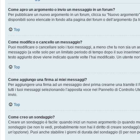
Come apro un argomento o invio un messaggio in un forum?
Per pubblicare un nuovo argomento in un forum, clicca su “Nuovo argomento”. P
disponibili sono elencate in fondo alla pagina del forum o dell’argomento (la l
Top
Come modifico o cancello un messaggio?
Puoi modificare o cancellare solo i tuoi messaggi, a meno che tu non sia un
messaggio (a volte solo per un limitato periodo di tempo dopo il suo inserime
testo aggiunto dove viene indicato quante volte l’hai modificato. Un utente
Top
Come aggiungo una firma ai miei messaggi?
Per aggiungere una firma ad un messaggio devi prima crearne una tramite il Pa
tutti i tuoi messaggi selezionando l’apposita voce nel Pannello di Controllo Ut
invio.
Top
Come creo un sondaggio?
Creare un sondaggio è facile: quando inizi un nuovo argomento (o quando modif
sondaggio
(se non lo vedi, probabilmente non hai il diritto di creare sondaggi)
un’opzione
). Puoi anche stabilire i giorni di durata del sondaggio (0 per non p