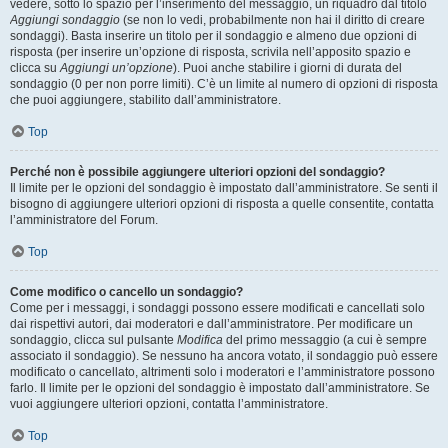
vedere, sotto lo spazio per l’inserimento del messaggio, un riquadro dal titolo
Aggiungi sondaggio
(se non lo vedi, probabilmente non hai il diritto di creare
sondaggi). Basta inserire un titolo per il sondaggio e almeno due opzioni di
risposta (per inserire un’opzione di risposta, scrivila nell’apposito spazio e
clicca su
Aggiungi un’opzione
). Puoi anche stabilire i giorni di durata del
sondaggio (0 per non porre limiti). C’è un limite al numero di opzioni di risposta
che puoi aggiungere, stabilito dall’amministratore.
Top
Perché non è possibile aggiungere ulteriori opzioni del sondaggio?
Il limite per le opzioni del sondaggio è impostato dall’amministratore. Se senti il
bisogno di aggiungere ulteriori opzioni di risposta a quelle consentite, contatta
l’amministratore del Forum.
Top
Come modifico o cancello un sondaggio?
Come per i messaggi, i sondaggi possono essere modificati e cancellati solo
dai rispettivi autori, dai moderatori e dall’amministratore. Per modificare un
sondaggio, clicca sul pulsante
Modifica
del primo messaggio (a cui è sempre
associato il sondaggio). Se nessuno ha ancora votato, il sondaggio può essere
modificato o cancellato, altrimenti solo i moderatori e l’amministratore possono
farlo. Il limite per le opzioni del sondaggio è impostato dall’amministratore. Se
vuoi aggiungere ulteriori opzioni, contatta l’amministratore.
Top