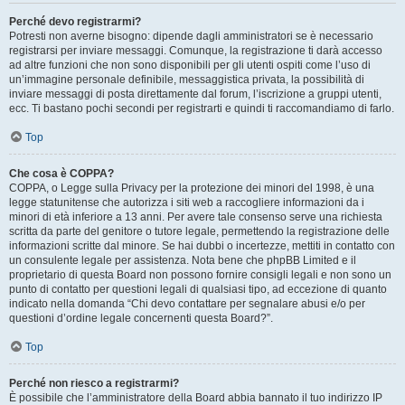
Perché devo registrarmi?
Potresti non averne bisogno: dipende dagli amministratori se è necessario
registrarsi per inviare messaggi. Comunque, la registrazione ti darà accesso
ad altre funzioni che non sono disponibili per gli utenti ospiti come l’uso di
un’immagine personale definibile, messaggistica privata, la possibilità di
inviare messaggi di posta direttamente dal forum, l’iscrizione a gruppi utenti,
ecc. Ti bastano pochi secondi per registrarti e quindi ti raccomandiamo di farlo.
Top
Che cosa è COPPA?
COPPA, o Legge sulla Privacy per la protezione dei minori del 1998, è una
legge statunitense che autorizza i siti web a raccogliere informazioni da i
minori di età inferiore a 13 anni. Per avere tale consenso serve una richiesta
scritta da parte del genitore o tutore legale, permettendo la registrazione delle
informazioni scritte dal minore. Se hai dubbi o incertezze, mettiti in contatto con
un consulente legale per assistenza. Nota bene che phpBB Limited e il
proprietario di questa Board non possono fornire consigli legali e non sono un
punto di contatto per questioni legali di qualsiasi tipo, ad eccezione di quanto
indicato nella domanda “Chi devo contattare per segnalare abusi e/o per
questioni d’ordine legale concernenti questa Board?”.
Top
Perché non riesco a registrarmi?
È possibile che l’amministratore della Board abbia bannato il tuo indirizzo IP