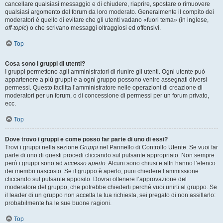
cancellare qualsiasi messaggio e di chiudere, riaprire, spostare o rimuovere
qualsiasi argomento del forum da loro moderato. Generalmente il compito dei
moderatori è quello di evitare che gli utenti vadano «fuori tema» (in inglese,
off-topic
) o che scrivano messaggi oltraggiosi ed offensivi.
Top
Cosa sono i gruppi di utenti?
I gruppi permettono agli amministratori di riunire gli utenti. Ogni utente può
appartenere a più gruppi e a ogni gruppo possono venire assegnati diversi
permessi. Questo facilita l’amministratore nelle operazioni di creazione di
moderatori per un forum, o di concessione di permessi per un forum privato,
ecc.
Top
Dove trovo i gruppi e come posso far parte di uno di essi?
Trovi i gruppi nella sezione
Gruppi
nel Pannello di Controllo Utente. Se vuoi far
parte di uno di questi procedi cliccando sul pulsante appropriato. Non sempre
però i gruppi sono ad
accesso aperto
. Alcuni sono chiusi e altri hanno l’elenco
dei membri nascosto. Se il gruppo è aperto, puoi chiedere l’ammissione
cliccando sul pulsante apposito. Dovrai ottenere l’approvazione del
moderatore del gruppo, che potrebbe chiederti perché vuoi unirti al gruppo. Se
il leader di un gruppo non accetta la tua richiesta, sei pregato di non assillarlo:
probabilmente ha le sue buone ragioni.
Top