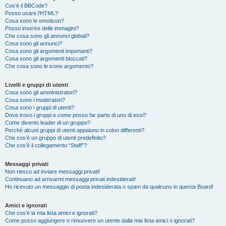
Cos’è il BBCode?
Posso usare l’HTML?
Cosa sono le emoticon?
Posso inserire delle immagini?
Che cosa sono gli annunci globali?
Cosa sono gli annunci?
Cosa sono gli argomenti importanti?
Cosa sono gli argomenti bloccati?
Che cosa sono le icone argomento?
Livelli e gruppi di utenti
Cosa sono gli amministratori?
Cosa sono i moderatori?
Cosa sono i gruppi di utenti?
Dove trovo i gruppi e come posso far parte di uno di essi?
Come divento leader di un gruppo?
Perché alcuni gruppi di utenti appaiono in colori differenti?
Che cos’è un gruppo di utenti predefinito?
Che cos’è il collegamento “Staff”?
Messaggi privati
Non riesco ad inviare messaggi privati!
Continuano ad arrivarmi messaggi privati indesiderati!
Ho ricevuto un messaggio di posta indesiderata o spam da qualcuno in questa Board!
Amici e ignorati
Che cos’è la mia lista amici e ignorati?
Come posso aggiungere o rimuovere un utente dalla mia lista amici o ignorati?