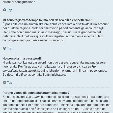
errore di configurazione.
Top
Mi sono registrato tempo fa, ma non riesco più a connettermi?!
È possibile che un amministratore abbia cancellato o disattivato il tuo account
per qualche ragione. Molti siti rimuovono periodicamente gli account degli
utenti che non hanno mai inviato messaggi, per ridurre la grandezza del
database. Se il motivo è quest’ultimo registrati nuovamente e cerca di farti
coinvolgere maggiormente nelle discussioni.
Top
Ho perso la mia password!
Niente panico! La tua password non può essere recuperata, ma può essere
rigenerata. Per far questo vai nella pagina di ingresso e clicca su
Ho
dimenticato la password
, segui le istruzioni e tornerai in linea in poco tempo.
Se riscontri difficoltà, contatta l’amministratore.
Top
Perché vengo disconnesso automaticamente?
Se non selezioni
Ricordami
quando effettui il login, il sistema ti terrà connesso
per un periodo prestabilito. Questo serve a evitare che qualcuno possa usare il
tuo nome utente. Per rimanere connesso, seleziona l’opzione quando entri, ma
ricorda che questo non è consigliato se ti colleghi da un PC usato anche da