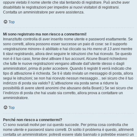
oppure vietato il nome utente che stai tentando di registrare. Può anche aver
disabilitato le registrazioni per impedire ai nuovi visitatori di registrarsi.
Contatta un amministratore per avere assistenza.
Top
Mi sono registrato ma non riesco a connettermi!
Innanzitutto controlla di aver inserito nome utente e password esattamente. Se
sono corretti, allora possono esser successe un paio di cose: se il supporto
«registrazione minore» è abilitato e hai cliccato su
Ho meno di 13 anni
mentre
ti stavi registrando, allora devi seguire le istruzioni che hai ricevuto. Se questo
non è il tuo caso, forse devi attivare il tuo account. Alcune Board richiedono
che tutte le nuove registrazioni vengano attivate dall’utente stesso o dagli
amministratori, prima di poter accedere. Quando ti registri ti verrà indicato che
tipo di attivazione è richiesta. Se ti è stato inviato un messaggio di posta, allora
segui le istruzioni; se non hai ricevuto nessun messaggio... sei sicuro che il tuo
indirizzo di posta sia valido? (L’attivazione via posta serve a ridurre la
possibilità di avere utenti anonimi che abusano della Board.) Se sei sicuro che
l’indirizzo di posta che hai usato sia corretto, allora prova a contattare un
amministratore.
Top
Perché non riesco a connettermi?
Ci sono svariati motivi per cui questo succede. Per prima cosa controlla che
nome utente e password siano corretti. Di solito il problema è questo, altrimenti
contatta un amministratore: potresti essere stato bannato o potrebbe esserci un