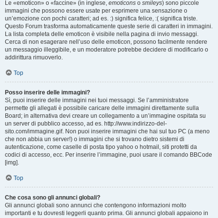
Le «emoticon» o «faccine» (in inglese,
emoticons
o
smileys
) sono piccole
immagini che possono essere usate per esprimere una sensazione o
un’emozione con pochi caratteri; ad es. :) significa felice, :( significa triste.
Questo Forum trasforma automaticamente queste serie di caratteri in immagini.
La lista completa delle emoticon è visibile nella pagina di invio messaggi.
Cerca di non esagerare nell’uso delle emoticon, possono facilmente rendere
un messaggio illeggibile, e un moderatore potrebbe decidere di modificarlo o
addirittura rimuoverlo.
Top
Posso inserire delle immagini?
Sì, puoi inserire delle immagini nei tuoi messaggi. Se l’amministratore
permette gli allegati è possibile caricare delle immagini direttamente sulla
Board; in alternativa devi creare un collegamento a un’immagine ospitata su
un server di pubblico accesso, ad es. http://www.indirizzo-del-
sito.com/immagine.gif. Non puoi inserire immagini che hai sul tuo PC (a meno
che non abbia un server!) o immagini che si trovano dietro sistemi di
autenticazione, come caselle di posta tipo yahoo o hotmail, siti protetti da
codici di accesso, ecc. Per inserire l’immagine, puoi usare il comando BBCode
[img].
Top
Che cosa sono gli annunci globali?
Gli annunci globali sono annunci che contengono informazioni molto
importanti e tu dovresti leggerli quanto prima. Gli annunci globali appaiono in