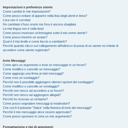
Impostazioni e preferenze utente
Come cambio le mie impostazioni?
Come posso evitare di apparire nella lista degli utenti in linea?
L’ora non è corretta!
Ho cambiato il fuso orario ma l’ora è ancora sbagliata
La mia lingua non è nella lista!
Come posso mostrare un’immagine sotto il mio nome utente?
Come posso inserire un avatar?
Qual è il mio livello e come faccio a cambiarlo?
Perché quando clicco sul collegamento all’indirizzo di posta di un utente mi chiede di
accedere come utente registrato?
Invio Messaggi
Come apro un argomento o invio un messaggio in un forum?
Come modifico o cancello un messaggio?
Come aggiungo una firma ai miei messaggi?
Come creo un sondaggio?
Perché non è possibile aggiungere ulteriori opzioni del sondaggio?
Come modifico o cancello un sondaggio?
Perché non riesco ad accedere a un forum?
Perché non riesco ad aggiungere allegati?
Perché ho ricevuto un richiamo?
Come posso segnalare messaggi ai moderatori?
Che cos’è il pulsante “Salva” nella finestra di invio dei messaggi?
Perché il mio messaggio deve essere approvato?
Come posso spostare in cima un mio argomento?
Formattazione e tipi di argomenti