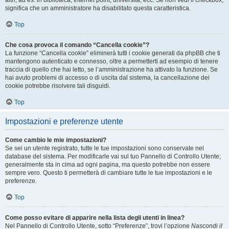
altri, ad es. in biblioteca, Internet point, università, ecc. Se non vedi il checkbox,
significa che un amministratore ha disabilitato questa caratteristica.
Top
Che cosa provoca il comando “Cancella cookie”?
La funzione “Cancella cookie” eliminerà tutti i cookie generati da phpBB che ti
mantengono autenticato e connesso, oltre a permetterti ad esempio di tenere
traccia di quello che hai letto, se l’amministrazione ha attivato la funzione. Se
hai avuto problemi di accesso o di uscita dal sistema, la cancellazione dei
cookie potrebbe risolvere tali disguidi.
Top
Impostazioni e preferenze utente
Come cambio le mie impostazioni?
Se sei un utente registrato, tutte le tue impostazioni sono conservate nel
database del sistema. Per modificarle vai sul tuo Pannello di Controllo Utente;
generalmente sta in cima ad ogni pagina, ma questo potrebbe non essere
sempre vero. Questo ti permetterà di cambiare tutte le tue impostazioni e le
preferenze.
Top
Come posso evitare di apparire nella lista degli utenti in linea?
Nel Pannello di Controllo Utente, sotto “Preferenze”, trovi l’opzione
Nascondi il