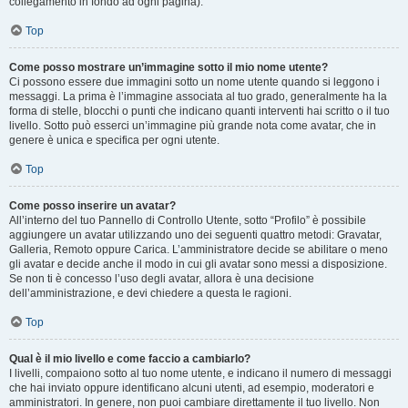
collegamento in fondo ad ogni pagina).
Top
Come posso mostrare un’immagine sotto il mio nome utente?
Ci possono essere due immagini sotto un nome utente quando si leggono i
messaggi. La prima è l’immagine associata al tuo grado, generalmente ha la
forma di stelle, blocchi o punti che indicano quanti interventi hai scritto o il tuo
livello. Sotto può esserci un’immagine più grande nota come avatar, che in
genere è unica e specifica per ogni utente.
Top
Come posso inserire un avatar?
All’interno del tuo Pannello di Controllo Utente, sotto “Profilo” è possibile
aggiungere un avatar utilizzando uno dei seguenti quattro metodi: Gravatar,
Galleria, Remoto oppure Carica. L’amministratore decide se abilitare o meno
gli avatar e decide anche il modo in cui gli avatar sono messi a disposizione.
Se non ti è concesso l’uso degli avatar, allora è una decisione
dell’amministrazione, e devi chiedere a questa le ragioni.
Top
Qual è il mio livello e come faccio a cambiarlo?
I livelli, compaiono sotto al tuo nome utente, e indicano il numero di messaggi
che hai inviato oppure identificano alcuni utenti, ad esempio, moderatori e
amministratori. In genere, non puoi cambiare direttamente il tuo livello. Non