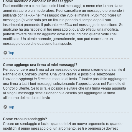
Come modifico o cancello un messaggio?
Puoi modificare o cancellare solo i tuoi messaggi, a meno che tu non sia un
amministratore o un moderatore. Puoi cancellare un messaggio premendo il
pulsante con la «X» nel messaggio che vuoi eliminare. Puoi modificare un
messaggio (a volte solo per un limitato periodo di tempo dopo il suo
inserimento) premendo il pulsante
modifica
nel messaggio in questione. Se
qualcuno ha già risposto al tuo messaggio, quando effettui una modifica,
potresti trovare del testo aggiunto dove viene indicato quante volte l’hai
modificato. Un utente normale, generalmente, non può cancellare un
messaggio dopo che qualcuno ha risposto.
Top
Come aggiungo una firma ai miei messaggi?
Per aggiungere una firma ad un messaggio devi prima crearne una tramite il
Pannello di Controllo Utente. Una volta creata, è possibile selezionare
l’opzione
Aggiungi la firma
nel modulo di invio. È inoltre possibile aggiungere
una firma a tutti i tuoi messaggi selezionando l’apposita voce nel Pannello di
Controllo Utente. Se lo si fa, è possibile evitare che una firma venga aggiunta
ai singoli messaggi deselezionando la casella per aggiungere la firma
all’interno del modulo di invio.
Top
Come creo un sondaggio?
Creare un sondaggio è facile: quando inizi un nuovo argomento (o quando
modifichi il primo messaggio di un argomento, se ti è permesso) dovresti