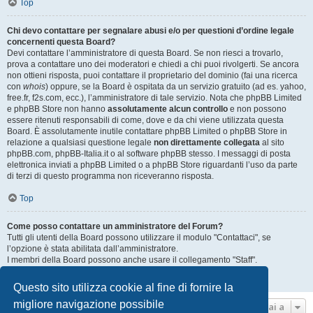
Top
Chi devo contattare per segnalare abusi e/o per questioni d’ordine legale
concernenti questa Board?
Devi contattare l’amministratore di questa Board. Se non riesci a trovarlo,
prova a contattare uno dei moderatori e chiedi a chi puoi rivolgerti. Se ancora
non ottieni risposta, puoi contattare il proprietario del dominio (fai una ricerca
con
whois
) oppure, se la Board è ospitata da un servizio gratuito (ad es. yahoo,
free.fr, f2s.com, ecc.), l’amministratore di tale servizio. Nota che phpBB Limited
e phpBB Store non hanno
assolutamente alcun controllo
e non possono
essere ritenuti responsabili di come, dove e da chi viene utilizzata questa
Board. È assolutamente inutile contattare phpBB Limited o phpBB Store in
relazione a qualsiasi questione legale
non direttamente collegata
al sito
phpBB.com, phpBB-Italia.it o al software phpBB stesso. I messaggi di posta
elettronica inviati a phpBB Limited o a phpBB Store riguardanti l’uso da parte
di terzi di questo programma non riceveranno risposta.
Top
Come posso contattare un amministratore del Forum?
Tutti gli utenti della Board possono utilizzare il modulo "Contattaci", se
l’opzione è stata abilitata dall’amministratore.
I membri della Board possono anche usare il collegamento "Staff".
Top
Questo sito utilizza cookie al fine di fornire la
migliore navigazione possibile
Vai a