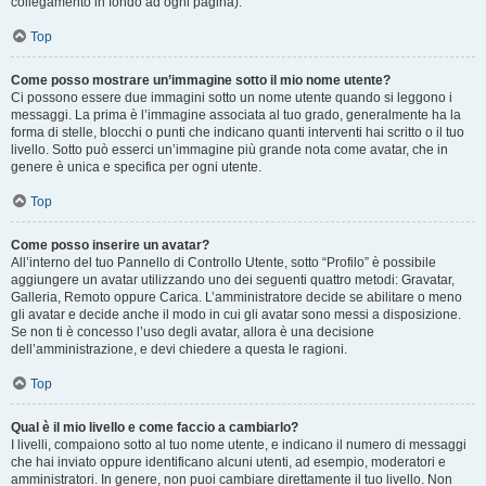
collegamento in fondo ad ogni pagina).
Top
Come posso mostrare un’immagine sotto il mio nome utente?
Ci possono essere due immagini sotto un nome utente quando si leggono i
messaggi. La prima è l’immagine associata al tuo grado, generalmente ha la
forma di stelle, blocchi o punti che indicano quanti interventi hai scritto o il tuo
livello. Sotto può esserci un’immagine più grande nota come avatar, che in
genere è unica e specifica per ogni utente.
Top
Come posso inserire un avatar?
All’interno del tuo Pannello di Controllo Utente, sotto “Profilo” è possibile
aggiungere un avatar utilizzando uno dei seguenti quattro metodi: Gravatar,
Galleria, Remoto oppure Carica. L’amministratore decide se abilitare o meno
gli avatar e decide anche il modo in cui gli avatar sono messi a disposizione.
Se non ti è concesso l’uso degli avatar, allora è una decisione
dell’amministrazione, e devi chiedere a questa le ragioni.
Top
Qual è il mio livello e come faccio a cambiarlo?
I livelli, compaiono sotto al tuo nome utente, e indicano il numero di messaggi
che hai inviato oppure identificano alcuni utenti, ad esempio, moderatori e
amministratori. In genere, non puoi cambiare direttamente il tuo livello. Non