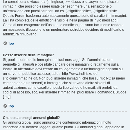
Le «emoticon» o «faccine» (in inglese,
emoticons
o
smileys
) sono piccole
immagini che possono essere usate per esprimere una sensazione o
un’emozione con pochi caratteri; ad es. :) significa felice, :( significa triste.
Questo Forum trasforma automaticamente queste serie di caratteri in immagini.
La lista completa delle emoticon è visibile nella pagina di invio messaggi.
Cerca di non esagerare nell’uso delle emoticon, possono facilmente rendere
un messaggio illeggibile, e un moderatore potrebbe decidere di modificarlo o
addirittura rimuoverlo.
Top
Posso inserire delle immagini?
Sì, puoi inserire delle immagini nei tuoi messaggi. Se l’amministratore
permette gli allegati è possibile caricare delle immagini direttamente sulla
Board; in alternativa devi creare un collegamento a un’immagine ospitata su
un server di pubblico accesso, ad es. http://www.indirizzo-del-
sito.com/immagine.gif. Non puoi inserire immagini che hai sul tuo PC (a meno
che non abbia un server!) o immagini che si trovano dietro sistemi di
autenticazione, come caselle di posta tipo yahoo o hotmail, siti protetti da
codici di accesso, ecc. Per inserire l’immagine, puoi usare il comando BBCode
[img].
Top
Che cosa sono gli annunci globali?
Gli annunci globali sono annunci che contengono informazioni molto
importanti e tu dovresti leggerli quanto prima. Gli annunci globali appaiono in