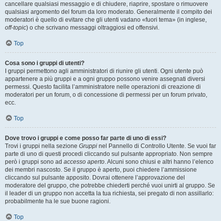
cancellare qualsiasi messaggio e di chiudere, riaprire, spostare o rimuovere
qualsiasi argomento del forum da loro moderato. Generalmente il compito dei
moderatori è quello di evitare che gli utenti vadano «fuori tema» (in inglese,
off-topic
) o che scrivano messaggi oltraggiosi ed offensivi.
Top
Cosa sono i gruppi di utenti?
I gruppi permettono agli amministratori di riunire gli utenti. Ogni utente può
appartenere a più gruppi e a ogni gruppo possono venire assegnati diversi
permessi. Questo facilita l’amministratore nelle operazioni di creazione di
moderatori per un forum, o di concessione di permessi per un forum privato,
ecc.
Top
Dove trovo i gruppi e come posso far parte di uno di essi?
Trovi i gruppi nella sezione
Gruppi
nel Pannello di Controllo Utente. Se vuoi far
parte di uno di questi procedi cliccando sul pulsante appropriato. Non sempre
però i gruppi sono ad
accesso aperto
. Alcuni sono chiusi e altri hanno l’elenco
dei membri nascosto. Se il gruppo è aperto, puoi chiedere l’ammissione
cliccando sul pulsante apposito. Dovrai ottenere l’approvazione del
moderatore del gruppo, che potrebbe chiederti perché vuoi unirti al gruppo. Se
il leader di un gruppo non accetta la tua richiesta, sei pregato di non assillarlo:
probabilmente ha le sue buone ragioni.
Top