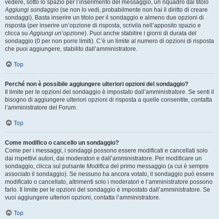
vedere, sotto lo spazio per l’inserimento del messaggio, un riquadro dal titolo
Aggiungi sondaggio
(se non lo vedi, probabilmente non hai il diritto di creare
sondaggi). Basta inserire un titolo per il sondaggio e almeno due opzioni di
risposta (per inserire un’opzione di risposta, scrivila nell’apposito spazio e
clicca su
Aggiungi un’opzione
). Puoi anche stabilire i giorni di durata del
sondaggio (0 per non porre limiti). C’è un limite al numero di opzioni di risposta
che puoi aggiungere, stabilito dall’amministratore.
Top
Perché non è possibile aggiungere ulteriori opzioni del sondaggio?
Il limite per le opzioni del sondaggio è impostato dall’amministratore. Se senti il
bisogno di aggiungere ulteriori opzioni di risposta a quelle consentite, contatta
l’amministratore del Forum.
Top
Come modifico o cancello un sondaggio?
Come per i messaggi, i sondaggi possono essere modificati e cancellati solo
dai rispettivi autori, dai moderatori e dall’amministratore. Per modificare un
sondaggio, clicca sul pulsante
Modifica
del primo messaggio (a cui è sempre
associato il sondaggio). Se nessuno ha ancora votato, il sondaggio può essere
modificato o cancellato, altrimenti solo i moderatori e l’amministratore possono
farlo. Il limite per le opzioni del sondaggio è impostato dall’amministratore. Se
vuoi aggiungere ulteriori opzioni, contatta l’amministratore.
Top