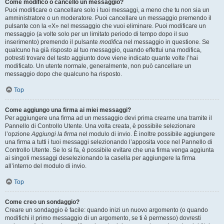
Come modifico o cancello un messaggio?
Puoi modificare o cancellare solo i tuoi messaggi, a meno che tu non sia un
amministratore o un moderatore. Puoi cancellare un messaggio premendo il
pulsante con la «X» nel messaggio che vuoi eliminare. Puoi modificare un
messaggio (a volte solo per un limitato periodo di tempo dopo il suo
inserimento) premendo il pulsante
modifica
nel messaggio in questione. Se
qualcuno ha già risposto al tuo messaggio, quando effettui una modifica,
potresti trovare del testo aggiunto dove viene indicato quante volte l’hai
modificato. Un utente normale, generalmente, non può cancellare un
messaggio dopo che qualcuno ha risposto.
Top
Come aggiungo una firma ai miei messaggi?
Per aggiungere una firma ad un messaggio devi prima crearne una tramite il
Pannello di Controllo Utente. Una volta creata, è possibile selezionare
l’opzione
Aggiungi la firma
nel modulo di invio. È inoltre possibile aggiungere
una firma a tutti i tuoi messaggi selezionando l’apposita voce nel Pannello di
Controllo Utente. Se lo si fa, è possibile evitare che una firma venga aggiunta
ai singoli messaggi deselezionando la casella per aggiungere la firma
all’interno del modulo di invio.
Top
Come creo un sondaggio?
Creare un sondaggio è facile: quando inizi un nuovo argomento (o quando
modifichi il primo messaggio di un argomento, se ti è permesso) dovresti