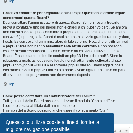
Top
Chi devo contattare per segnalare abusi e/o per questioni d’ordine legale
concernenti questa Board?
Devi contattare l’amministratore di questa Board. Se non riesci a trovarlo,
prova a contattare uno dei moderatori e chiedi a chi puoi rivolgerti. Se ancora
non ottieni risposta, puoi contattare il proprietario del dominio (fai una ricerca
con
whois
) oppure, se la Board è ospitata da un servizio gratuito (ad es. yahoo,
free.fr, f2s.com, ecc.), l’amministratore di tale servizio. Nota che phpBB Limited
e phpBB Store non hanno
assolutamente alcun controllo
e non possono
essere ritenuti responsabili di come, dove e da chi viene utilizzata questa
Board. È assolutamente inutile contattare phpBB Limited o phpBB Store in
relazione a qualsiasi questione legale
non direttamente collegata
al sito
phpBB.com, phpBB-Italia.it o al software phpBB stesso. I messaggi di posta
elettronica inviati a phpBB Limited o a phpBB Store riguardanti l’uso da parte
di terzi di questo programma non riceveranno risposta.
Top
Come posso contattare un amministratore del Forum?
Tutti gli utenti della Board possono utilizzare il modulo "Contattaci", se
l’opzione è stata abilitata dall’amministratore.
I membri della Board possono anche usare il collegamento "Staff".
Top
Questo sito utilizza cookie al fine di fornire la
migliore navigazione possibile
Vai a