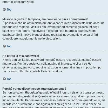
errore di configurazione.
Top
Mi sono registrato tempo fa, ma non riesco più a connettermi?!
È possibile che un amministratore abbia cancellato o disattivato il tuo account
per qualche ragione. Molti siti rimuovono periodicamente gli account degli
utenti che non hanno mai inviato messaggi, per ridurre la grandezza del
database. Se il motivo è quest’ultimo registrati nuovamente e cerca di farti
coinvolgere maggiormente nelle discussioni.
Top
Ho perso la mia password!
Niente panico! La tua password non può essere recuperata, ma può essere
rigenerata. Per far questo vai nella pagina di ingresso e clicca su
Ho
dimenticato la password
, segui le istruzioni e tornerai in linea in poco tempo.
Se riscontri difficoltà, contatta l’amministratore.
Top
Perché vengo disconnesso automaticamente?
Se non selezioni
Ricordami
quando effettui il login, il sistema ti terrà connesso
per un periodo prestabilito. Questo serve a evitare che qualcuno possa usare il
tuo nome utente. Per rimanere connesso, seleziona l’opzione quando entri, ma
ricorda che questo non è consigliato se ti colleghi da un PC usato anche da