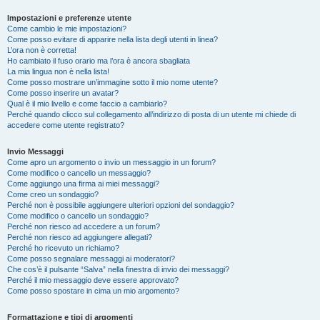
Impostazioni e preferenze utente
Come cambio le mie impostazioni?
Come posso evitare di apparire nella lista degli utenti in linea?
L’ora non è corretta!
Ho cambiato il fuso orario ma l’ora è ancora sbagliata
La mia lingua non è nella lista!
Come posso mostrare un’immagine sotto il mio nome utente?
Come posso inserire un avatar?
Qual è il mio livello e come faccio a cambiarlo?
Perché quando clicco sul collegamento all’indirizzo di posta di un utente mi chiede di
accedere come utente registrato?
Invio Messaggi
Come apro un argomento o invio un messaggio in un forum?
Come modifico o cancello un messaggio?
Come aggiungo una firma ai miei messaggi?
Come creo un sondaggio?
Perché non è possibile aggiungere ulteriori opzioni del sondaggio?
Come modifico o cancello un sondaggio?
Perché non riesco ad accedere a un forum?
Perché non riesco ad aggiungere allegati?
Perché ho ricevuto un richiamo?
Come posso segnalare messaggi ai moderatori?
Che cos’è il pulsante “Salva” nella finestra di invio dei messaggi?
Perché il mio messaggio deve essere approvato?
Come posso spostare in cima un mio argomento?
Formattazione e tipi di argomenti