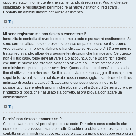
oppure vietato il nome utente che stai tentando di registrare. Può anche aver
disabilitato le registrazioni per impedire ai nuovi visitatori di registrarsi.
Contatta un amministratore per avere assistenza.
Top
Mi sono registrato ma non riesco a connettermi!
Innanzitutto controlla di aver inserito nome utente e password esattamente. Se
sono corretti, allora possono esser successe un paio di cose: se il supporto
«registrazione minore» è abilitato e hai cliccato su
Ho meno di 13 anni
mentre
ti stavi registrando, allora devi seguire le istruzioni che hai ricevuto. Se questo
non è il tuo caso, forse devi attivare il tuo account. Alcune Board richiedono
che tutte le nuove registrazioni vengano attivate dall’utente stesso o dagli
amministratori, prima di poter accedere. Quando ti registri ti verrà indicato che
tipo di attivazione è richiesta. Se ti è stato inviato un messaggio di posta, allora
segui le istruzioni; se non hai ricevuto nessun messaggio... sei sicuro che il tuo
indirizzo di posta sia valido? (L’attivazione via posta serve a ridurre la
possibilità di avere utenti anonimi che abusano della Board.) Se sei sicuro che
l’indirizzo di posta che hai usato sia corretto, allora prova a contattare un
amministratore.
Top
Perché non riesco a connettermi?
Ci sono svariati motivi per cui questo succede. Per prima cosa controlla che
nome utente e password siano corretti. Di solito il problema è questo, altrimenti
contatta un amministratore: potresti essere stato bannato o potrebbe esserci un