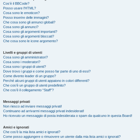
Cos’è il BBCode?
Posso usare l’HTML?
Cosa sono le emoticon?
Posso inserire delle immagini?
Che cosa sono gli annunci globali?
Cosa sono gli annunci?
Cosa sono gli argomenti importanti?
Cosa sono gli argomenti bloccati?
Che cosa sono le icone argomento?
Livelli e gruppi di utenti
Cosa sono gli amministratori?
Cosa sono i moderatori?
Cosa sono i gruppi di utenti?
Dove trovo i gruppi e come posso far parte di uno di essi?
Come divento leader di un gruppo?
Perché alcuni gruppi di utenti appaiono in colori differenti?
Che cos’è un gruppo di utenti predefinito?
Che cos’è il collegamento “Staff”?
Messaggi privati
Non riesco ad inviare messaggi privati!
Continuano ad arrivarmi messaggi privati indesiderati!
Ho ricevuto un messaggio di posta indesiderata o spam da qualcuno in questa Board!
Amici e ignorati
Che cos’è la mia lista amici e ignorati?
Come posso aggiungere o rimuovere un utente dalla mia lista amici o ignorati?