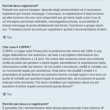
Perché devo registrarmi?
Potresti non averne bisogno: dipende dagli amministratori se è necessario
registrarsi per inviare messaggi. Comunque, la registrazione ti darà accesso
ad altre funzioni che non sono disponibili per gli utenti ospiti come l’uso di
un’immagine personale definibile, messaggistica privata, la possibilità di
inviare messaggi di posta direttamente dal forum, l’iscrizione a gruppi utenti,
ecc. Ti bastano pochi secondi per registrarti e quindi ti raccomandiamo di farlo.
Top
Che cosa è COPPA?
COPPA, o Legge sulla Privacy per la protezione dei minori del 1998, è una
legge statunitense che autorizza i siti web a raccogliere informazioni da i
minori di età inferiore a 13 anni. Per avere tale consenso serve una richiesta
scritta da parte del genitore o tutore legale, permettendo la registrazione delle
informazioni scritte dal minore. Se hai dubbi o incertezze, mettiti in contatto con
un consulente legale per assistenza. Nota bene che phpBB Limited e il
proprietario di questa Board non possono fornire consigli legali e non sono un
punto di contatto per questioni legali di qualsiasi tipo, ad eccezione di quanto
indicato nella domanda “Chi devo contattare per segnalare abusi e/o per
questioni d’ordine legale concernenti questa Board?”.
Top
Perché non riesco a registrarmi?
È possibile che l’amministratore della Board abbia bannato il tuo indirizzo IP