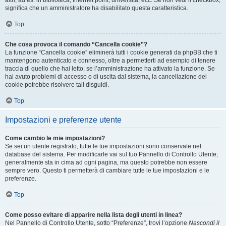
altri, ad es. in biblioteca, Internet point, università, ecc. Se non vedi il checkbox,
significa che un amministratore ha disabilitato questa caratteristica.
Top
Che cosa provoca il comando “Cancella cookie”?
La funzione “Cancella cookie” eliminerà tutti i cookie generati da phpBB che ti
mantengono autenticato e connesso, oltre a permetterti ad esempio di tenere
traccia di quello che hai letto, se l’amministrazione ha attivato la funzione. Se
hai avuto problemi di accesso o di uscita dal sistema, la cancellazione dei
cookie potrebbe risolvere tali disguidi.
Top
Impostazioni e preferenze utente
Come cambio le mie impostazioni?
Se sei un utente registrato, tutte le tue impostazioni sono conservate nel
database del sistema. Per modificarle vai sul tuo Pannello di Controllo Utente;
generalmente sta in cima ad ogni pagina, ma questo potrebbe non essere
sempre vero. Questo ti permetterà di cambiare tutte le tue impostazioni e le
preferenze.
Top
Come posso evitare di apparire nella lista degli utenti in linea?
Nel Pannello di Controllo Utente, sotto “Preferenze”, trovi l’opzione
Nascondi il