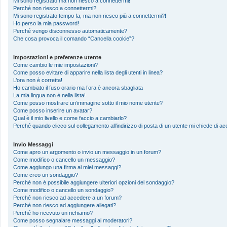
Mi sono registrato ma non riesco a connettermi!
Perché non riesco a connettermi?
Mi sono registrato tempo fa, ma non riesco più a connettermi?!
Ho perso la mia password!
Perché vengo disconnesso automaticamente?
Che cosa provoca il comando “Cancella cookie”?
Impostazioni e preferenze utente
Come cambio le mie impostazioni?
Come posso evitare di apparire nella lista degli utenti in linea?
L’ora non è corretta!
Ho cambiato il fuso orario ma l’ora è ancora sbagliata
La mia lingua non è nella lista!
Come posso mostrare un’immagine sotto il mio nome utente?
Come posso inserire un avatar?
Qual è il mio livello e come faccio a cambiarlo?
Perché quando clicco sul collegamento all’indirizzo di posta di un utente mi chiede di 
Invio Messaggi
Come apro un argomento o invio un messaggio in un forum?
Come modifico o cancello un messaggio?
Come aggiungo una firma ai miei messaggi?
Come creo un sondaggio?
Perché non è possibile aggiungere ulteriori opzioni del sondaggio?
Come modifico o cancello un sondaggio?
Perché non riesco ad accedere a un forum?
Perché non riesco ad aggiungere allegati?
Perché ho ricevuto un richiamo?
Come posso segnalare messaggi ai moderatori?