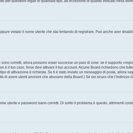
to per questioni legali di qualsiasi tipo, ad eccezione di quanto indicato nella do
pure vietato il nome utente che stai tentando di registrare. Può anche aver disabilita
sono corretti, allora possono esser successe un paio di cose: se il supporto «regis
non è il tuo caso, forse devi attivare il tuo account. Alcune Board richiedono che tutt
tipo di attivazione è richiesta. Se ti è stato inviato un messaggio di posta, allora se
ilità di avere utenti anonimi che abusano della Board.) Se sei sicuro che l’indirizzo 
me utente e password siano corretti. Di solito il problema è questo, altrimenti cont