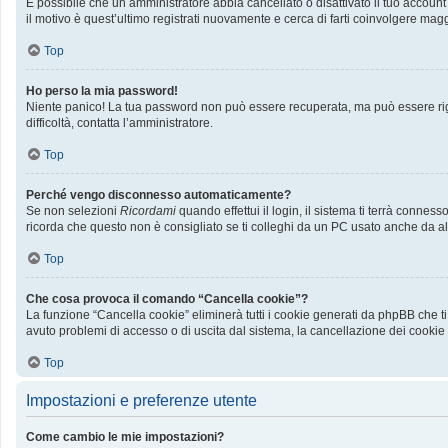
È possibile che un amministratore abbia cancellato o disattivato il tuo accoun
il motivo è quest’ultimo registrati nuovamente e cerca di farti coinvolgere mag
Top
Ho perso la mia password!
Niente panico! La tua password non può essere recuperata, ma può essere rige
difficoltà, contatta l’amministratore.
Top
Perché vengo disconnesso automaticamente?
Se non selezioni
Ricordami
quando effettui il login, il sistema ti terrà conn
ricorda che questo non è consigliato se ti colleghi da un PC usato anche da altri
Top
Che cosa provoca il comando “Cancella cookie”?
La funzione “Cancella cookie” eliminerà tutti i cookie generati da phpBB che ti
avuto problemi di accesso o di uscita dal sistema, la cancellazione dei cookie p
Top
Impostazioni e preferenze utente
Come cambio le mie impostazioni?