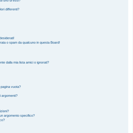
di uno di essi?
ori differenti?
esiderati!
erata o spam da qualcuno in questa Board!
 dalla mia lista amici o ignorati?
a pagina vuota?
i argomenti?
izioni?
un argomento specifico?
ico?