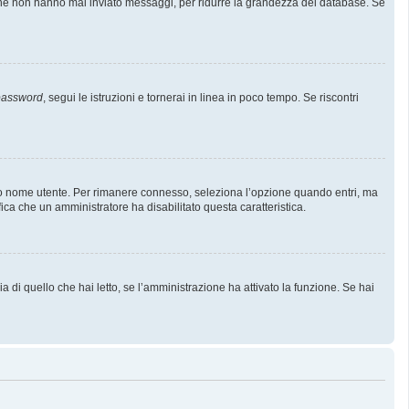
i che non hanno mai inviato messaggi, per ridurre la grandezza del database. Se
 password
, segui le istruzioni e tornerai in linea in poco tempo. Se riscontri
l tuo nome utente. Per rimanere connesso, seleziona l’opzione quando entri, ma
fica che un amministratore ha disabilitato questa caratteristica.
 di quello che hai letto, se l’amministrazione ha attivato la funzione. Se hai