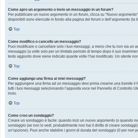
Come apro un argomento o invio un messaggio in un forum?
Per pubblicare un nuovo argomento in un forum, clicca su “Nuovo argomento”. P
disponibili sono elencate in fondo alla pagina del forum o dell’argomento (la l
Top
Come modifico o cancello un messaggio?
Puoi modificare o cancellare solo i tuoi messaggi, a meno che tu non sia un
messaggio (a volte solo per un limitato periodo di tempo dopo il suo inserime
testo aggiunto dove viene indicato quante volte l’hai modificato. Un utente
Top
Come aggiungo una firma ai miei messaggi?
Per aggiungere una firma ad un messaggio devi prima crearne una tramite il Pa
tutti i tuoi messaggi selezionando l’apposita voce nel Pannello di Controllo Ut
invio.
Top
Come creo un sondaggio?
Creare un sondaggio è facile: quando inizi un nuovo argomento (o quando modif
sondaggio
(se non lo vedi, probabilmente non hai il diritto di creare sondaggi)
un’opzione
). Puoi anche stabilire i giorni di durata del sondaggio (0 per non p