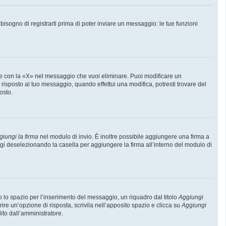
sogno di registrarti prima di poter inviare un messaggio: le tue funzioni
e con la «X» nel messaggio che vuoi eliminare. Puoi modificare un
isposto al tuo messaggio, quando effettui una modifica, potresti trovare del
osto.
giungi la firma
nel modulo di invio. È inoltre possibile aggiungere una firma a
ggi deselezionando la casella per aggiungere la firma all’interno del modulo di
lo spazio per l’inserimento del messaggio, un riquadro dal titolo
Aggiungi
rire un’opzione di risposta, scrivila nell’apposito spazio e clicca su
Aggiungi
lito dall’amministratore.