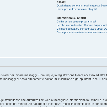
Allegati
Quali allegati sono ammessi in questa Boar
Come posso trovare i miei allegati?
Informazioni su phpBB
Chi ha scritto questo programma?
Perché la caratteristica X non è disponibile?
Chi devo contattare per segnalare abusi e/o
Come posso contattare un amministratore 
trarsi per inviare messaggi. Comunque, la registrazione ti darà accesso ad altre fun
re messaggi di posta direttamente dal forum, l’iscrizione a gruppi utenti, ecc. Ti ba
 statunitense che autorizza i siti web a raccogliere informazioni da i minori di età
oni scritte dal minore. Se hai dubbi o incertezze, mettiti in contatto con un consule