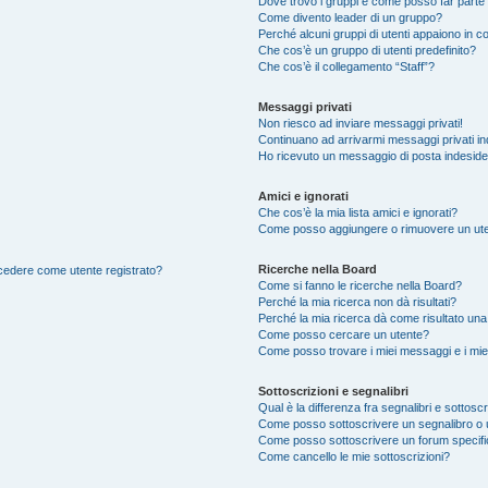
Dove trovo i gruppi e come posso far parte 
Come divento leader di un gruppo?
Perché alcuni gruppi di utenti appaiono in col
Che cos’è un gruppo di utenti predefinito?
Che cos’è il collegamento “Staff”?
Messaggi privati
Non riesco ad inviare messaggi privati!
Continuano ad arrivarmi messaggi privati ind
Ho ricevuto un messaggio di posta indesid
Amici e ignorati
Che cos’è la mia lista amici e ignorati?
Come posso aggiungere o rimuovere un utente
Ricerche nella Board
accedere come utente registrato?
Come si fanno le ricerche nella Board?
Perché la mia ricerca non dà risultati?
Perché la mia ricerca dà come risultato un
Come posso cercare un utente?
Come posso trovare i miei messaggi e i mie
Sottoscrizioni e segnalibri
Qual è la differenza fra segnalibri e sottoscr
Come posso sottoscrivere un segnalibro o 
Come posso sottoscrivere un forum specif
Come cancello le mie sottoscrizioni?