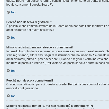
questa Board non possono fornire consigli legali e non sono un punto di contat
legale concernenti questa Board?”.
Top
Perché non riesco a registrarmi?
È possibile che l’amministratore della Board abbia bannato il tuo indirizzo IP op
amministratore per avere assistenza.
Top
Mi sono registrato ma non riesco a connettermi!
Innanzitutto controlla di aver inserito nome utente e password esattamente. Se 
stavi registrando, allora devi seguire le istruzioni che hai ricevuto. Se questo 
amministratori, prima di poter accedere. Quando ti registri ti verrà indicato che 
indirizzo di posta sia valido? (L’attivazione via posta serve a ridurre la possib
Top
Perché non riesco a connettermi?
Ci sono svariati motivi per cui questo succede. Per prima cosa controlla che no
errore di configurazione.
Top
Mi sono registrato tempo fa, ma non riesco più a connettermi?!