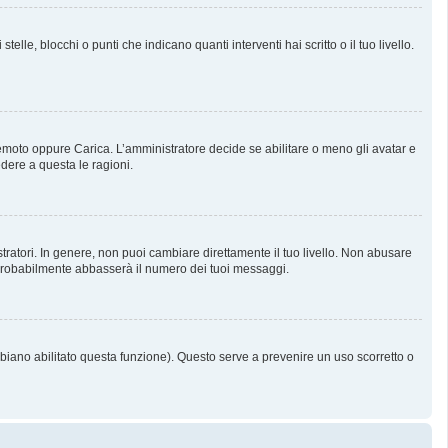
, blocchi o punti che indicano quanti interventi hai scritto o il tuo livello.
 Remoto oppure Carica. L’amministratore decide se abilitare o meno gli avatar e
dere a questa le ragioni.
tratori. In genere, non puoi cambiare direttamente il tuo livello. Non abusare
probabilmente abbasserà il numero dei tuoi messaggi.
bbiano abilitato questa funzione). Questo serve a prevenire un uso scorretto o