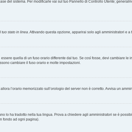
tabase del sistema. Per modificarle vai sul tuo Pannello di Controllo Utente; gener
 tuo stato in linea
. Attivando questa opzione, apparirai solo agli amministratori e a 
ere quella di un fuso orario differente dal tuo. Se così fosse, devi cambiare le impo
ossono cambiare il fuso orario e molte impostazioni.
a, allora l’orario memorizzato sull’orologio del server non è corretto. Avvisa un ammi
o lo ha tradotto nella tua lingua. Prova a chiedere agli amministratori se è possibil
 in fondo ad ogni pagina).