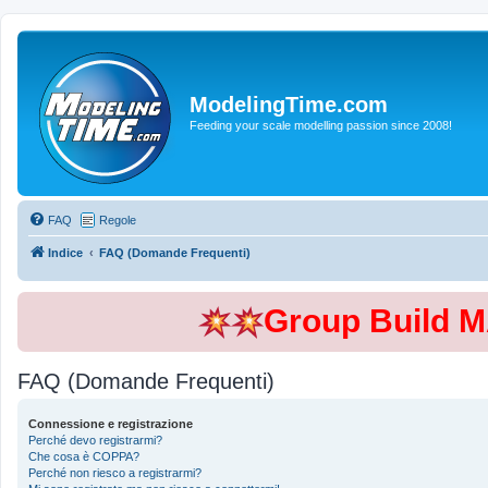
ModelingTime.com
Feeding your scale modelling passion since 2008!
FAQ
Regole
Indice
FAQ (Domande Frequenti)
Group Build 
FAQ (Domande Frequenti)
Connessione e registrazione
Perché devo registrarmi?
Che cosa è COPPA?
Perché non riesco a registrarmi?