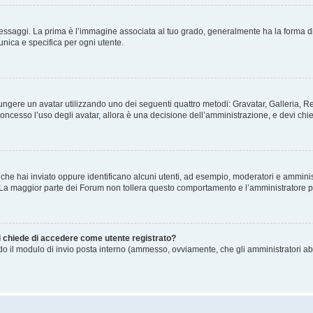
gi. La prima è l’immagine associata al tuo grado, generalmente ha la forma di stelle
nica e specifica per ogni utente.
ggiungere un avatar utilizzando uno dei seguenti quattro metodi: Gravatar, Galleria,
oncesso l’uso degli avatar, allora è una decisione dell’amministrazione, e devi chie
 che hai inviato oppure identificano alcuni utenti, ad esempio, moderatori e amminis
. La maggior parte dei Forum non tollera questo comportamento e l’amministratore 
mi chiede di accedere come utente registrato?
ando il modulo di invio posta interno (ammesso, ovviamente, che gli amministratori a