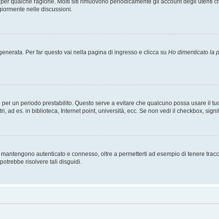
t per qualche ragione. Molti siti rimuovono periodicamente gli account degli utent
giormente nelle discussioni.
nerata. Per far questo vai nella pagina di ingresso e clicca su
Ho dimenticato la
esso per un periodo prestabilito. Questo serve a evitare che qualcuno possa usare i
, ad es. in biblioteca, Internet point, università, ecc. Se non vedi il checkbox, signi
 mantengono autenticato e connesso, oltre a permetterti ad esempio di tenere traccia
otrebbe risolvere tali disguidi.