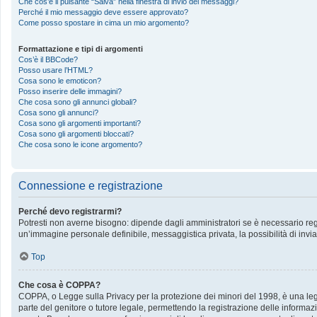
Che cos’è il pulsante “Salva” nella finestra di invio dei messaggi?
Perché il mio messaggio deve essere approvato?
Come posso spostare in cima un mio argomento?
Formattazione e tipi di argomenti
Cos’è il BBCode?
Posso usare l’HTML?
Cosa sono le emoticon?
Posso inserire delle immagini?
Che cosa sono gli annunci globali?
Cosa sono gli annunci?
Cosa sono gli argomenti importanti?
Cosa sono gli argomenti bloccati?
Che cosa sono le icone argomento?
Connessione e registrazione
Perché devo registrarmi?
Potresti non averne bisogno: dipende dagli amministratori se è necessario regis
un’immagine personale definibile, messaggistica privata, la possibilità di invia
Top
Che cosa è COPPA?
COPPA, o Legge sulla Privacy per la protezione dei minori del 1998, è una legge
parte del genitore o tutore legale, permettendo la registrazione delle informazi