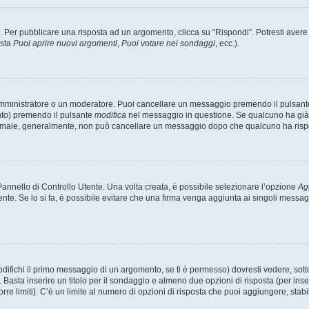
er pubblicare una risposta ad un argomento, clicca su “Rispondi”. Potresti avere bi
ista
Puoi aprire nuovi argomenti
,
Puoi votare nei sondaggi
, ecc.).
 amministratore o un moderatore. Puoi cancellare un messaggio premendo il pulsant
nto) premendo il pulsante
modifica
nel messaggio in questione. Se qualcuno ha già r
 normale, generalmente, non può cancellare un messaggio dopo che qualcuno ha risp
nnello di Controllo Utente. Una volta creata, è possibile selezionare l’opzione
Ag
ente. Se lo si fa, è possibile evitare che una firma venga aggiunta ai singoli messa
ichi il primo messaggio di un argomento, se ti è permesso) dovresti vedere, sotto 
. Basta inserire un titolo per il sondaggio e almeno due opzioni di risposta (per inse
orre limiti). C’è un limite al numero di opzioni di risposta che puoi aggiungere, stabi