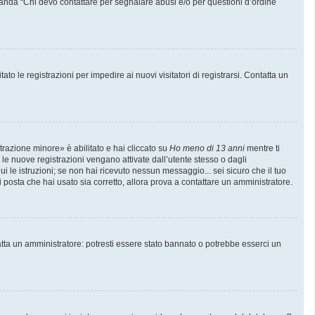
manda “Chi devo contattare per segnalare abusi e/o per questioni d’ordine
to le registrazioni per impedire ai nuovi visitatori di registrarsi. Contatta un
trazione minore» è abilitato e hai cliccato su
Ho meno di 13 anni
mentre ti
e le nuove registrazioni vengano attivate dall’utente stesso o dagli
gui le istruzioni; se non hai ricevuto nessun messaggio... sei sicuro che il tuo
di posta che hai usato sia corretto, allora prova a contattare un amministratore.
atta un amministratore: potresti essere stato bannato o potrebbe esserci un