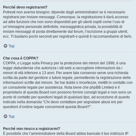
Perché devo registrarmi?
Potresti non averne bisogno: dipende dagli amministratori se è necessario
registrarsi per inviare messaggi. Comunque, la registrazione ti darà accesso
ad altre funzioni che non sono disponibili per gli utenti ospiti come l’uso di
un’immagine personale definibile, messaggistica privata, la possibilità di
inviare messaggi di posta direttamente dal forum, l’iscrizione a gruppi utenti,
ecc. Ti bastano pochi secondi per registrarti e quindi ti raccomandiamo di farlo.
Top
Che cosa è COPPA?
COPPA, o Legge sulla Privacy per la protezione dei minori del 1998, è una
legge statunitense che autorizza i siti web a raccogliere informazioni da i
minori di età inferiore a 13 anni. Per avere tale consenso serve una richiesta
scritta da parte del genitore o tutore legale, permettendo la registrazione delle
informazioni scritte dal minore. Se hai dubbi o incertezze, mettiti in contatto con
un consulente legale per assistenza. Nota bene che phpBB Limited e il
proprietario di questa Board non possono fornire consigli legali e non sono un
punto di contatto per questioni legali di qualsiasi tipo, ad eccezione di quanto
indicato nella domanda “Chi devo contattare per segnalare abusi e/o per
questioni d’ordine legale concernenti questa Board?”.
Top
Perché non riesco a registrarmi?
È possibile che l’amministratore della Board abbia bannato il tuo indirizzo IP