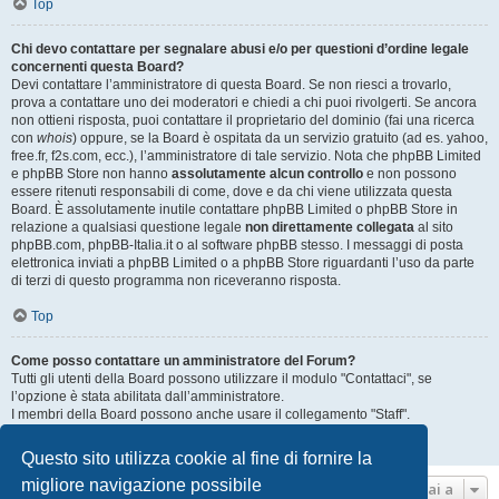
Top
Chi devo contattare per segnalare abusi e/o per questioni d’ordine legale
concernenti questa Board?
Devi contattare l’amministratore di questa Board. Se non riesci a trovarlo,
prova a contattare uno dei moderatori e chiedi a chi puoi rivolgerti. Se ancora
non ottieni risposta, puoi contattare il proprietario del dominio (fai una ricerca
con
whois
) oppure, se la Board è ospitata da un servizio gratuito (ad es. yahoo,
free.fr, f2s.com, ecc.), l’amministratore di tale servizio. Nota che phpBB Limited
e phpBB Store non hanno
assolutamente alcun controllo
e non possono
essere ritenuti responsabili di come, dove e da chi viene utilizzata questa
Board. È assolutamente inutile contattare phpBB Limited o phpBB Store in
relazione a qualsiasi questione legale
non direttamente collegata
al sito
phpBB.com, phpBB-Italia.it o al software phpBB stesso. I messaggi di posta
elettronica inviati a phpBB Limited o a phpBB Store riguardanti l’uso da parte
di terzi di questo programma non riceveranno risposta.
Top
Come posso contattare un amministratore del Forum?
Tutti gli utenti della Board possono utilizzare il modulo "Contattaci", se
l’opzione è stata abilitata dall’amministratore.
I membri della Board possono anche usare il collegamento "Staff".
Top
Questo sito utilizza cookie al fine di fornire la
migliore navigazione possibile
Vai a