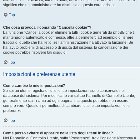
altri, ad es. in biblioteca, Internet point, università, ecc. Se non vedi il checkbox,
significa che un amministratore ha disabilitato questa caratteristica.
Top
Che cosa provoca il comando “Cancella cookie”?
La funzione “Cancella cookie” eliminerà tutti i cookie generati da phpBB che ti
mantengono autenticato e connesso, oltre a permetterti ad esempio di tenere
traccia di quello che hai letto, se l’amministrazione ha attivato la funzione. Se
hai avuto problemi di accesso o di uscita dal sistema, la cancellazione dei
cookie potrebbe risolvere tali disguidi.
Top
Impostazioni e preferenze utente
Come cambio le mie impostazioni?
Se sei un utente registrato, tutte le tue impostazioni sono conservate nel
database del sistema. Per modificarle vai sul tuo Pannello di Controllo Utente;
generalmente sta in cima ad ogni pagina, ma questo potrebbe non essere
sempre vero. Questo ti permetterà di cambiare tutte le tue impostazioni e le
preferenze.
Top
Come posso evitare di apparire nella lista degli utenti in linea?
Nel Pannello di Controllo Utente, sotto “Preferenze”, trovi l’opzione
Nascondi il