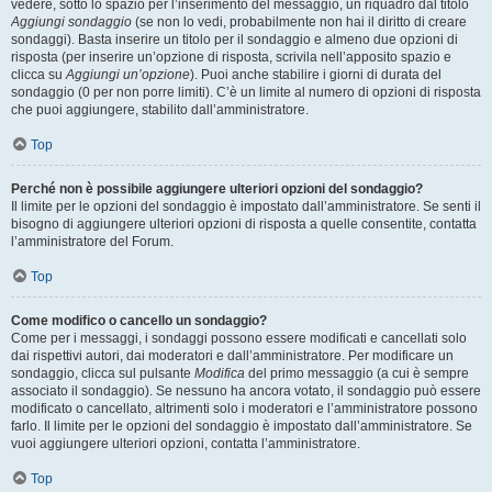
vedere, sotto lo spazio per l’inserimento del messaggio, un riquadro dal titolo
Aggiungi sondaggio
(se non lo vedi, probabilmente non hai il diritto di creare
sondaggi). Basta inserire un titolo per il sondaggio e almeno due opzioni di
risposta (per inserire un’opzione di risposta, scrivila nell’apposito spazio e
clicca su
Aggiungi un’opzione
). Puoi anche stabilire i giorni di durata del
sondaggio (0 per non porre limiti). C’è un limite al numero di opzioni di risposta
che puoi aggiungere, stabilito dall’amministratore.
Top
Perché non è possibile aggiungere ulteriori opzioni del sondaggio?
Il limite per le opzioni del sondaggio è impostato dall’amministratore. Se senti il
bisogno di aggiungere ulteriori opzioni di risposta a quelle consentite, contatta
l’amministratore del Forum.
Top
Come modifico o cancello un sondaggio?
Come per i messaggi, i sondaggi possono essere modificati e cancellati solo
dai rispettivi autori, dai moderatori e dall’amministratore. Per modificare un
sondaggio, clicca sul pulsante
Modifica
del primo messaggio (a cui è sempre
associato il sondaggio). Se nessuno ha ancora votato, il sondaggio può essere
modificato o cancellato, altrimenti solo i moderatori e l’amministratore possono
farlo. Il limite per le opzioni del sondaggio è impostato dall’amministratore. Se
vuoi aggiungere ulteriori opzioni, contatta l’amministratore.
Top