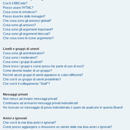
Cos’è il BBCode?
Posso usare l’HTML?
Cosa sono le emoticon?
Posso inserire delle immagini?
Che cosa sono gli annunci globali?
Cosa sono gli annunci?
Cosa sono gli argomenti importanti?
Cosa sono gli argomenti bloccati?
Che cosa sono le icone argomento?
Livelli e gruppi di utenti
Cosa sono gli amministratori?
Cosa sono i moderatori?
Cosa sono i gruppi di utenti?
Dove trovo i gruppi e come posso far parte di uno di essi?
Come divento leader di un gruppo?
Perché alcuni gruppi di utenti appaiono in colori differenti?
Che cos’è un gruppo di utenti predefinito?
Che cos’è il collegamento “Staff”?
Messaggi privati
Non riesco ad inviare messaggi privati!
Continuano ad arrivarmi messaggi privati indesiderati!
Ho ricevuto un messaggio di posta indesiderata o spam da qualcuno in questa Board!
Amici e ignorati
Che cos’è la mia lista amici e ignorati?
Come posso aggiungere o rimuovere un utente dalla mia lista amici o ignorati?