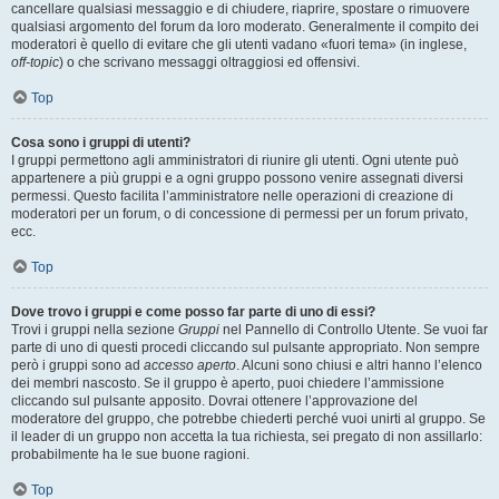
cancellare qualsiasi messaggio e di chiudere, riaprire, spostare o rimuovere
qualsiasi argomento del forum da loro moderato. Generalmente il compito dei
moderatori è quello di evitare che gli utenti vadano «fuori tema» (in inglese,
off-topic
) o che scrivano messaggi oltraggiosi ed offensivi.
Top
Cosa sono i gruppi di utenti?
I gruppi permettono agli amministratori di riunire gli utenti. Ogni utente può
appartenere a più gruppi e a ogni gruppo possono venire assegnati diversi
permessi. Questo facilita l’amministratore nelle operazioni di creazione di
moderatori per un forum, o di concessione di permessi per un forum privato,
ecc.
Top
Dove trovo i gruppi e come posso far parte di uno di essi?
Trovi i gruppi nella sezione
Gruppi
nel Pannello di Controllo Utente. Se vuoi far
parte di uno di questi procedi cliccando sul pulsante appropriato. Non sempre
però i gruppi sono ad
accesso aperto
. Alcuni sono chiusi e altri hanno l’elenco
dei membri nascosto. Se il gruppo è aperto, puoi chiedere l’ammissione
cliccando sul pulsante apposito. Dovrai ottenere l’approvazione del
moderatore del gruppo, che potrebbe chiederti perché vuoi unirti al gruppo. Se
il leader di un gruppo non accetta la tua richiesta, sei pregato di non assillarlo:
probabilmente ha le sue buone ragioni.
Top