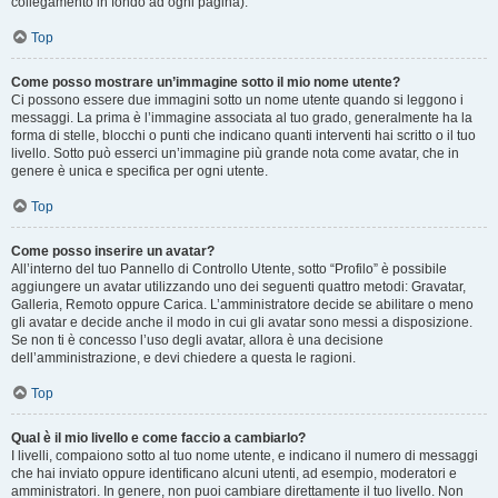
collegamento in fondo ad ogni pagina).
Top
Come posso mostrare un’immagine sotto il mio nome utente?
Ci possono essere due immagini sotto un nome utente quando si leggono i
messaggi. La prima è l’immagine associata al tuo grado, generalmente ha la
forma di stelle, blocchi o punti che indicano quanti interventi hai scritto o il tuo
livello. Sotto può esserci un’immagine più grande nota come avatar, che in
genere è unica e specifica per ogni utente.
Top
Come posso inserire un avatar?
All’interno del tuo Pannello di Controllo Utente, sotto “Profilo” è possibile
aggiungere un avatar utilizzando uno dei seguenti quattro metodi: Gravatar,
Galleria, Remoto oppure Carica. L’amministratore decide se abilitare o meno
gli avatar e decide anche il modo in cui gli avatar sono messi a disposizione.
Se non ti è concesso l’uso degli avatar, allora è una decisione
dell’amministrazione, e devi chiedere a questa le ragioni.
Top
Qual è il mio livello e come faccio a cambiarlo?
I livelli, compaiono sotto al tuo nome utente, e indicano il numero di messaggi
che hai inviato oppure identificano alcuni utenti, ad esempio, moderatori e
amministratori. In genere, non puoi cambiare direttamente il tuo livello. Non