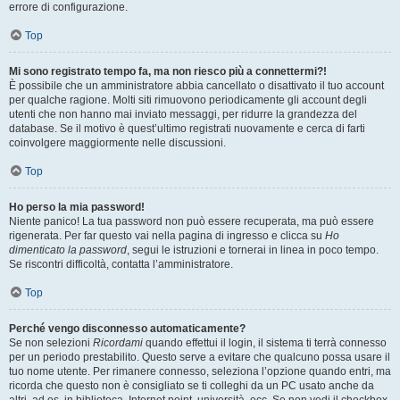
errore di configurazione.
Top
Mi sono registrato tempo fa, ma non riesco più a connettermi?!
È possibile che un amministratore abbia cancellato o disattivato il tuo account
per qualche ragione. Molti siti rimuovono periodicamente gli account degli
utenti che non hanno mai inviato messaggi, per ridurre la grandezza del
database. Se il motivo è quest’ultimo registrati nuovamente e cerca di farti
coinvolgere maggiormente nelle discussioni.
Top
Ho perso la mia password!
Niente panico! La tua password non può essere recuperata, ma può essere
rigenerata. Per far questo vai nella pagina di ingresso e clicca su
Ho
dimenticato la password
, segui le istruzioni e tornerai in linea in poco tempo.
Se riscontri difficoltà, contatta l’amministratore.
Top
Perché vengo disconnesso automaticamente?
Se non selezioni
Ricordami
quando effettui il login, il sistema ti terrà connesso
per un periodo prestabilito. Questo serve a evitare che qualcuno possa usare il
tuo nome utente. Per rimanere connesso, seleziona l’opzione quando entri, ma
ricorda che questo non è consigliato se ti colleghi da un PC usato anche da