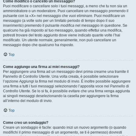
Come modifico o cancello un messaggio?
Puoi modificare o cancellare solo i tuoi messaggi, a meno che tu non sia un
amministratore o un moderatore. Puoi cancellare un messaggio premendo il
pulsante con la «X» nel messaggio che vuoi eliminare. Puoi modificare un
messaggio (a volte solo per un limitato periodo di tempo dopo il suo
inserimento) premendo il pulsante
modifica
nel messaggio in questione. Se
qualcuno ha già risposto al tuo messaggio, quando effettui una modifica,
potresti trovare del testo aggiunto dove viene indicato quante volte l’hai
modificato. Un utente normale, generalmente, non può cancellare un
messaggio dopo che qualcuno ha risposto.
Top
Come aggiungo una firma ai miei messaggi?
Per aggiungere una firma ad un messaggio devi prima crearne una tramite il
Pannello di Controllo Utente. Una volta creata, è possibile selezionare
l’opzione
Aggiungi la firma
nel modulo di invio. È inoltre possibile aggiungere
una firma a tutti i tuoi messaggi selezionando l’apposita voce nel Pannello di
Controllo Utente. Se lo si fa, è possibile evitare che una firma venga aggiunta
ai singoli messaggi deselezionando la casella per aggiungere la firma
all’interno del modulo di invio.
Top
Come creo un sondaggio?
Creare un sondaggio è facile: quando inizi un nuovo argomento (o quando
modifichi il primo messaggio di un argomento, se ti è permesso) dovresti