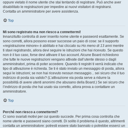
oppure vietato il nome utente che stai tentando di registrare. Può anche aver
disabilitato le registrazioni per impedire ai nuovi visitatori di registrarsi.
Contatta un amministratore per avere assistenza.
Top
Mi sono registrato ma non riesco a connettermi!
Innanzitutto controlla di aver inserito nome utente e password esattamente. Se
sono corretti, allora possono esser successe un paio di cose: se il supporto
«registrazione minore» è abilitato e hai cliccato su
Ho meno di 13 anni
mentre
ti stavi registrando, allora devi seguire le istruzioni che hai ricevuto. Se questo
non è il tuo caso, forse devi attivare il tuo account. Alcune Board richiedono
che tutte le nuove registrazioni vengano attivate dall’utente stesso o dagli
amministratori, prima di poter accedere. Quando ti registri ti verrà indicato che
tipo di attivazione è richiesta. Se ti è stato inviato un messaggio di posta, allora
segui le istruzioni; se non hai ricevuto nessun messaggio... sei sicuro che il tuo
indirizzo di posta sia valido? (L’attivazione via posta serve a ridurre la
possibilità di avere utenti anonimi che abusano della Board.) Se sei sicuro che
l’indirizzo di posta che hai usato sia corretto, allora prova a contattare un
amministratore.
Top
Perché non riesco a connettermi?
Ci sono svariati motivi per cui questo succede. Per prima cosa controlla che
nome utente e password siano corretti. Di solito il problema è questo, altrimenti
contatta un amministratore: potresti essere stato bannato o potrebbe esserci un