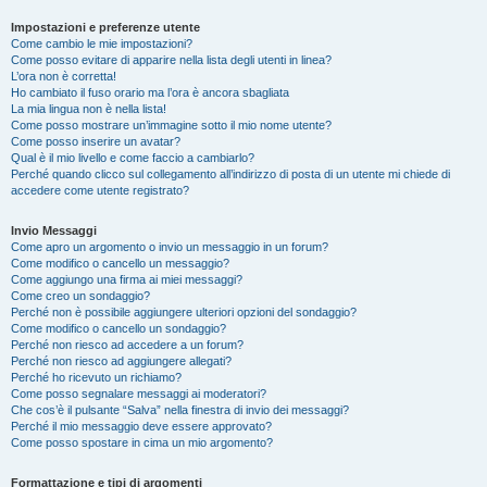
Impostazioni e preferenze utente
Come cambio le mie impostazioni?
Come posso evitare di apparire nella lista degli utenti in linea?
L’ora non è corretta!
Ho cambiato il fuso orario ma l’ora è ancora sbagliata
La mia lingua non è nella lista!
Come posso mostrare un’immagine sotto il mio nome utente?
Come posso inserire un avatar?
Qual è il mio livello e come faccio a cambiarlo?
Perché quando clicco sul collegamento all’indirizzo di posta di un utente mi chiede di
accedere come utente registrato?
Invio Messaggi
Come apro un argomento o invio un messaggio in un forum?
Come modifico o cancello un messaggio?
Come aggiungo una firma ai miei messaggi?
Come creo un sondaggio?
Perché non è possibile aggiungere ulteriori opzioni del sondaggio?
Come modifico o cancello un sondaggio?
Perché non riesco ad accedere a un forum?
Perché non riesco ad aggiungere allegati?
Perché ho ricevuto un richiamo?
Come posso segnalare messaggi ai moderatori?
Che cos’è il pulsante “Salva” nella finestra di invio dei messaggi?
Perché il mio messaggio deve essere approvato?
Come posso spostare in cima un mio argomento?
Formattazione e tipi di argomenti