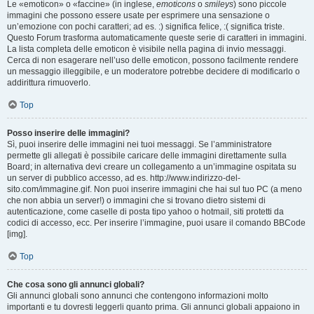
Le «emoticon» o «faccine» (in inglese,
emoticons
o
smileys
) sono piccole
immagini che possono essere usate per esprimere una sensazione o
un’emozione con pochi caratteri; ad es. :) significa felice, :( significa triste.
Questo Forum trasforma automaticamente queste serie di caratteri in immagini.
La lista completa delle emoticon è visibile nella pagina di invio messaggi.
Cerca di non esagerare nell’uso delle emoticon, possono facilmente rendere
un messaggio illeggibile, e un moderatore potrebbe decidere di modificarlo o
addirittura rimuoverlo.
Top
Posso inserire delle immagini?
Sì, puoi inserire delle immagini nei tuoi messaggi. Se l’amministratore
permette gli allegati è possibile caricare delle immagini direttamente sulla
Board; in alternativa devi creare un collegamento a un’immagine ospitata su
un server di pubblico accesso, ad es. http://www.indirizzo-del-
sito.com/immagine.gif. Non puoi inserire immagini che hai sul tuo PC (a meno
che non abbia un server!) o immagini che si trovano dietro sistemi di
autenticazione, come caselle di posta tipo yahoo o hotmail, siti protetti da
codici di accesso, ecc. Per inserire l’immagine, puoi usare il comando BBCode
[img].
Top
Che cosa sono gli annunci globali?
Gli annunci globali sono annunci che contengono informazioni molto
importanti e tu dovresti leggerli quanto prima. Gli annunci globali appaiono in