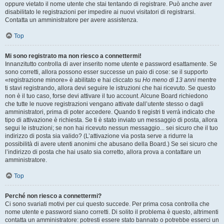
oppure vietato il nome utente che stai tentando di registrare. Può anche aver
disabilitato le registrazioni per impedire ai nuovi visitatori di registrarsi.
Contatta un amministratore per avere assistenza.
Top
Mi sono registrato ma non riesco a connettermi!
Innanzitutto controlla di aver inserito nome utente e password esattamente. Se
sono corretti, allora possono esser successe un paio di cose: se il supporto
«registrazione minore» è abilitato e hai cliccato su
Ho meno di 13 anni
mentre
ti stavi registrando, allora devi seguire le istruzioni che hai ricevuto. Se questo
non è il tuo caso, forse devi attivare il tuo account. Alcune Board richiedono
che tutte le nuove registrazioni vengano attivate dall’utente stesso o dagli
amministratori, prima di poter accedere. Quando ti registri ti verrà indicato che
tipo di attivazione è richiesta. Se ti è stato inviato un messaggio di posta, allora
segui le istruzioni; se non hai ricevuto nessun messaggio... sei sicuro che il tuo
indirizzo di posta sia valido? (L’attivazione via posta serve a ridurre la
possibilità di avere utenti anonimi che abusano della Board.) Se sei sicuro che
l’indirizzo di posta che hai usato sia corretto, allora prova a contattare un
amministratore.
Top
Perché non riesco a connettermi?
Ci sono svariati motivi per cui questo succede. Per prima cosa controlla che
nome utente e password siano corretti. Di solito il problema è questo, altrimenti
contatta un amministratore: potresti essere stato bannato o potrebbe esserci un