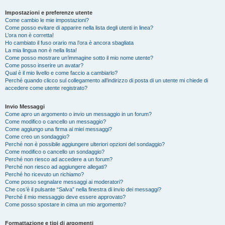
Impostazioni e preferenze utente
Come cambio le mie impostazioni?
Come posso evitare di apparire nella lista degli utenti in linea?
L’ora non è corretta!
Ho cambiato il fuso orario ma l’ora è ancora sbagliata
La mia lingua non è nella lista!
Come posso mostrare un’immagine sotto il mio nome utente?
Come posso inserire un avatar?
Qual è il mio livello e come faccio a cambiarlo?
Perché quando clicco sul collegamento all’indirizzo di posta di un utente mi chiede di
accedere come utente registrato?
Invio Messaggi
Come apro un argomento o invio un messaggio in un forum?
Come modifico o cancello un messaggio?
Come aggiungo una firma ai miei messaggi?
Come creo un sondaggio?
Perché non è possibile aggiungere ulteriori opzioni del sondaggio?
Come modifico o cancello un sondaggio?
Perché non riesco ad accedere a un forum?
Perché non riesco ad aggiungere allegati?
Perché ho ricevuto un richiamo?
Come posso segnalare messaggi ai moderatori?
Che cos’è il pulsante “Salva” nella finestra di invio dei messaggi?
Perché il mio messaggio deve essere approvato?
Come posso spostare in cima un mio argomento?
Formattazione e tipi di argomenti