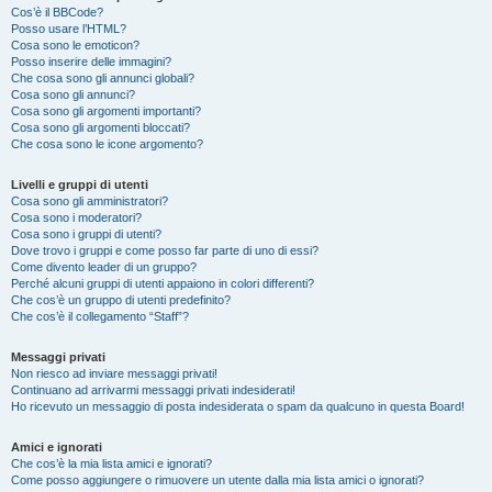
Cos’è il BBCode?
Posso usare l’HTML?
Cosa sono le emoticon?
Posso inserire delle immagini?
Che cosa sono gli annunci globali?
Cosa sono gli annunci?
Cosa sono gli argomenti importanti?
Cosa sono gli argomenti bloccati?
Che cosa sono le icone argomento?
Livelli e gruppi di utenti
Cosa sono gli amministratori?
Cosa sono i moderatori?
Cosa sono i gruppi di utenti?
Dove trovo i gruppi e come posso far parte di uno di essi?
Come divento leader di un gruppo?
Perché alcuni gruppi di utenti appaiono in colori differenti?
Che cos’è un gruppo di utenti predefinito?
Che cos’è il collegamento “Staff”?
Messaggi privati
Non riesco ad inviare messaggi privati!
Continuano ad arrivarmi messaggi privati indesiderati!
Ho ricevuto un messaggio di posta indesiderata o spam da qualcuno in questa Board!
Amici e ignorati
Che cos’è la mia lista amici e ignorati?
Come posso aggiungere o rimuovere un utente dalla mia lista amici o ignorati?