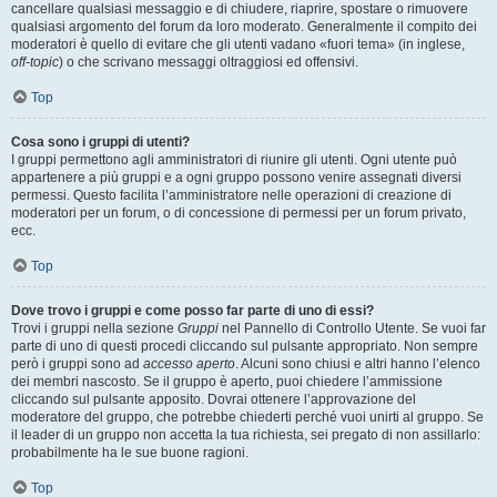
cancellare qualsiasi messaggio e di chiudere, riaprire, spostare o rimuovere
qualsiasi argomento del forum da loro moderato. Generalmente il compito dei
moderatori è quello di evitare che gli utenti vadano «fuori tema» (in inglese,
off-topic
) o che scrivano messaggi oltraggiosi ed offensivi.
Top
Cosa sono i gruppi di utenti?
I gruppi permettono agli amministratori di riunire gli utenti. Ogni utente può
appartenere a più gruppi e a ogni gruppo possono venire assegnati diversi
permessi. Questo facilita l’amministratore nelle operazioni di creazione di
moderatori per un forum, o di concessione di permessi per un forum privato,
ecc.
Top
Dove trovo i gruppi e come posso far parte di uno di essi?
Trovi i gruppi nella sezione
Gruppi
nel Pannello di Controllo Utente. Se vuoi far
parte di uno di questi procedi cliccando sul pulsante appropriato. Non sempre
però i gruppi sono ad
accesso aperto
. Alcuni sono chiusi e altri hanno l’elenco
dei membri nascosto. Se il gruppo è aperto, puoi chiedere l’ammissione
cliccando sul pulsante apposito. Dovrai ottenere l’approvazione del
moderatore del gruppo, che potrebbe chiederti perché vuoi unirti al gruppo. Se
il leader di un gruppo non accetta la tua richiesta, sei pregato di non assillarlo:
probabilmente ha le sue buone ragioni.
Top