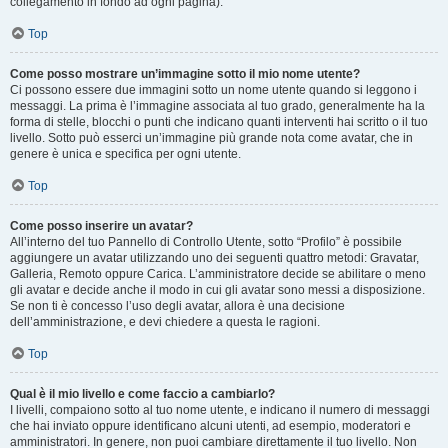
collegamento in fondo ad ogni pagina).
Top
Come posso mostrare un’immagine sotto il mio nome utente?
Ci possono essere due immagini sotto un nome utente quando si leggono i
messaggi. La prima è l’immagine associata al tuo grado, generalmente ha la
forma di stelle, blocchi o punti che indicano quanti interventi hai scritto o il tuo
livello. Sotto può esserci un’immagine più grande nota come avatar, che in
genere è unica e specifica per ogni utente.
Top
Come posso inserire un avatar?
All’interno del tuo Pannello di Controllo Utente, sotto “Profilo” è possibile
aggiungere un avatar utilizzando uno dei seguenti quattro metodi: Gravatar,
Galleria, Remoto oppure Carica. L’amministratore decide se abilitare o meno
gli avatar e decide anche il modo in cui gli avatar sono messi a disposizione.
Se non ti è concesso l’uso degli avatar, allora è una decisione
dell’amministrazione, e devi chiedere a questa le ragioni.
Top
Qual è il mio livello e come faccio a cambiarlo?
I livelli, compaiono sotto al tuo nome utente, e indicano il numero di messaggi
che hai inviato oppure identificano alcuni utenti, ad esempio, moderatori e
amministratori. In genere, non puoi cambiare direttamente il tuo livello. Non