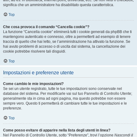
altri, ad es. in biblioteca, Internet point, università, ecc. Se non vedi il checkbox,
significa che un amministratore ha disabilitato questa caratteristica.
Top
Che cosa provoca il comando “Cancella cookie”?
La funzione “Cancella cookie” eliminerà tutti i cookie generati da phpBB che ti
mantengono autenticato e connesso, oltre a permetterti ad esempio di tenere
traccia di quello che hai letto, se l’amministrazione ha attivato la funzione. Se
hai avuto problemi di accesso o di uscita dal sistema, la cancellazione dei
cookie potrebbe risolvere tali disguidi.
Top
Impostazioni e preferenze utente
Come cambio le mie impostazioni?
Se sei un utente registrato, tutte le tue impostazioni sono conservate nel
database del sistema. Per modificarle vai sul tuo Pannello di Controllo Utente;
generalmente sta in cima ad ogni pagina, ma questo potrebbe non essere
sempre vero. Questo ti permetterà di cambiare tutte le tue impostazioni e le
preferenze.
Top
Come posso evitare di apparire nella lista degli utenti in linea?
Nel Pannello di Controllo Utente, sotto “Preferenze”, trovi l’opzione
Nascondi il