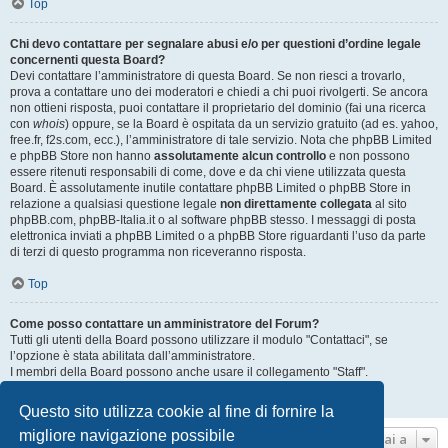
Top
Chi devo contattare per segnalare abusi e/o per questioni d’ordine legale
concernenti questa Board?
Devi contattare l’amministratore di questa Board. Se non riesci a trovarlo,
prova a contattare uno dei moderatori e chiedi a chi puoi rivolgerti. Se ancora
non ottieni risposta, puoi contattare il proprietario del dominio (fai una ricerca
con
whois
) oppure, se la Board è ospitata da un servizio gratuito (ad es. yahoo,
free.fr, f2s.com, ecc.), l’amministratore di tale servizio. Nota che phpBB Limited
e phpBB Store non hanno
assolutamente alcun controllo
e non possono
essere ritenuti responsabili di come, dove e da chi viene utilizzata questa
Board. È assolutamente inutile contattare phpBB Limited o phpBB Store in
relazione a qualsiasi questione legale
non direttamente collegata
al sito
phpBB.com, phpBB-Italia.it o al software phpBB stesso. I messaggi di posta
elettronica inviati a phpBB Limited o a phpBB Store riguardanti l’uso da parte
di terzi di questo programma non riceveranno risposta.
Top
Come posso contattare un amministratore del Forum?
Tutti gli utenti della Board possono utilizzare il modulo "Contattaci", se
l’opzione è stata abilitata dall’amministratore.
I membri della Board possono anche usare il collegamento "Staff".
Top
Questo sito utilizza cookie al fine di fornire la
migliore navigazione possibile
Vai a