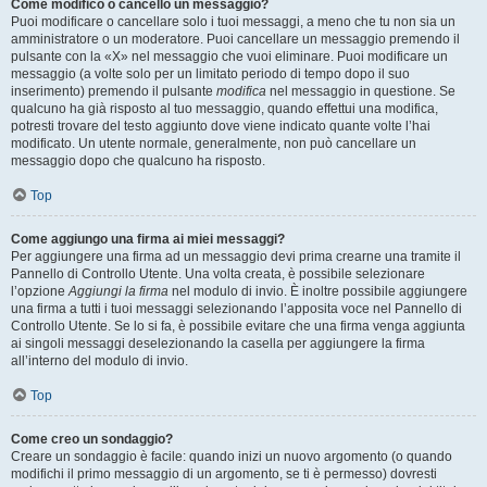
Come modifico o cancello un messaggio?
Puoi modificare o cancellare solo i tuoi messaggi, a meno che tu non sia un
amministratore o un moderatore. Puoi cancellare un messaggio premendo il
pulsante con la «X» nel messaggio che vuoi eliminare. Puoi modificare un
messaggio (a volte solo per un limitato periodo di tempo dopo il suo
inserimento) premendo il pulsante
modifica
nel messaggio in questione. Se
qualcuno ha già risposto al tuo messaggio, quando effettui una modifica,
potresti trovare del testo aggiunto dove viene indicato quante volte l’hai
modificato. Un utente normale, generalmente, non può cancellare un
messaggio dopo che qualcuno ha risposto.
Top
Come aggiungo una firma ai miei messaggi?
Per aggiungere una firma ad un messaggio devi prima crearne una tramite il
Pannello di Controllo Utente. Una volta creata, è possibile selezionare
l’opzione
Aggiungi la firma
nel modulo di invio. È inoltre possibile aggiungere
una firma a tutti i tuoi messaggi selezionando l’apposita voce nel Pannello di
Controllo Utente. Se lo si fa, è possibile evitare che una firma venga aggiunta
ai singoli messaggi deselezionando la casella per aggiungere la firma
all’interno del modulo di invio.
Top
Come creo un sondaggio?
Creare un sondaggio è facile: quando inizi un nuovo argomento (o quando
modifichi il primo messaggio di un argomento, se ti è permesso) dovresti