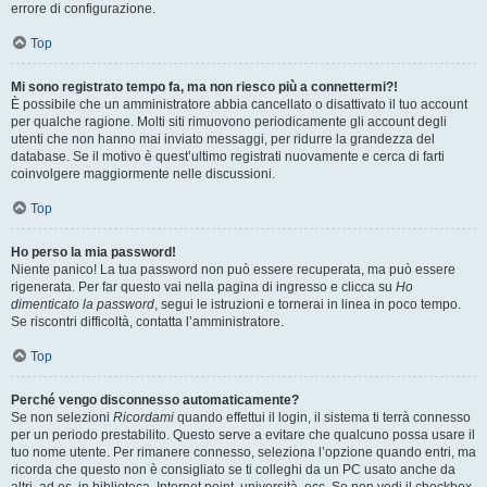
errore di configurazione.
Top
Mi sono registrato tempo fa, ma non riesco più a connettermi?!
È possibile che un amministratore abbia cancellato o disattivato il tuo account
per qualche ragione. Molti siti rimuovono periodicamente gli account degli
utenti che non hanno mai inviato messaggi, per ridurre la grandezza del
database. Se il motivo è quest’ultimo registrati nuovamente e cerca di farti
coinvolgere maggiormente nelle discussioni.
Top
Ho perso la mia password!
Niente panico! La tua password non può essere recuperata, ma può essere
rigenerata. Per far questo vai nella pagina di ingresso e clicca su
Ho
dimenticato la password
, segui le istruzioni e tornerai in linea in poco tempo.
Se riscontri difficoltà, contatta l’amministratore.
Top
Perché vengo disconnesso automaticamente?
Se non selezioni
Ricordami
quando effettui il login, il sistema ti terrà connesso
per un periodo prestabilito. Questo serve a evitare che qualcuno possa usare il
tuo nome utente. Per rimanere connesso, seleziona l’opzione quando entri, ma
ricorda che questo non è consigliato se ti colleghi da un PC usato anche da