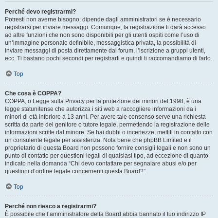
Perché devo registrarmi?
Potresti non averne bisogno: dipende dagli amministratori se è necessario
registrarsi per inviare messaggi. Comunque, la registrazione ti darà accesso
ad altre funzioni che non sono disponibili per gli utenti ospiti come l’uso di
un’immagine personale definibile, messaggistica privata, la possibilità di
inviare messaggi di posta direttamente dal forum, l’iscrizione a gruppi utenti,
ecc. Ti bastano pochi secondi per registrarti e quindi ti raccomandiamo di farlo.
Top
Che cosa è COPPA?
COPPA, o Legge sulla Privacy per la protezione dei minori del 1998, è una
legge statunitense che autorizza i siti web a raccogliere informazioni da i
minori di età inferiore a 13 anni. Per avere tale consenso serve una richiesta
scritta da parte del genitore o tutore legale, permettendo la registrazione delle
informazioni scritte dal minore. Se hai dubbi o incertezze, mettiti in contatto con
un consulente legale per assistenza. Nota bene che phpBB Limited e il
proprietario di questa Board non possono fornire consigli legali e non sono un
punto di contatto per questioni legali di qualsiasi tipo, ad eccezione di quanto
indicato nella domanda “Chi devo contattare per segnalare abusi e/o per
questioni d’ordine legale concernenti questa Board?”.
Top
Perché non riesco a registrarmi?
È possibile che l’amministratore della Board abbia bannato il tuo indirizzo IP