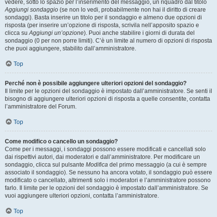
vedere, sotto lo spazio per l’inserimento del messaggio, un riquadro dal titolo
Aggiungi sondaggio
(se non lo vedi, probabilmente non hai il diritto di creare
sondaggi). Basta inserire un titolo per il sondaggio e almeno due opzioni di
risposta (per inserire un’opzione di risposta, scrivila nell’apposito spazio e
clicca su
Aggiungi un’opzione
). Puoi anche stabilire i giorni di durata del
sondaggio (0 per non porre limiti). C’è un limite al numero di opzioni di risposta
che puoi aggiungere, stabilito dall’amministratore.
Top
Perché non è possibile aggiungere ulteriori opzioni del sondaggio?
Il limite per le opzioni del sondaggio è impostato dall’amministratore. Se senti il
bisogno di aggiungere ulteriori opzioni di risposta a quelle consentite, contatta
l’amministratore del Forum.
Top
Come modifico o cancello un sondaggio?
Come per i messaggi, i sondaggi possono essere modificati e cancellati solo
dai rispettivi autori, dai moderatori e dall’amministratore. Per modificare un
sondaggio, clicca sul pulsante
Modifica
del primo messaggio (a cui è sempre
associato il sondaggio). Se nessuno ha ancora votato, il sondaggio può essere
modificato o cancellato, altrimenti solo i moderatori e l’amministratore possono
farlo. Il limite per le opzioni del sondaggio è impostato dall’amministratore. Se
vuoi aggiungere ulteriori opzioni, contatta l’amministratore.
Top