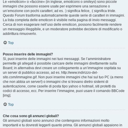
Le «emoticon» o «faccine» (in inglese,
emoticons
o
smileys
) sono piccole
immagini che possono essere usate per esprimere una sensazione o
un’emozione con pochi caratteri; ad es. :) significa felice, :( significa triste.
Questo Forum trasforma automaticamente queste serie di caratteri in immagini.
La lista completa delle emoticon è visibile nella pagina di invio messaggi.
Cerca di non esagerare nell’uso delle emoticon, possono facilmente rendere
un messaggio illeggibile, e un moderatore potrebbe decidere di modificarlo o
addirittura rimuoverlo.
Top
Posso inserire delle immagini?
Sì, puoi inserire delle immagini nei tuoi messaggi. Se l’amministratore
permette gli allegati è possibile caricare delle immagini direttamente sulla
Board; in alternativa devi creare un collegamento a un’immagine ospitata su
un server di pubblico accesso, ad es. http://www.indirizzo-del-
sito.com/immagine.gif. Non puoi inserire immagini che hai sul tuo PC (a meno
che non abbia un server!) o immagini che si trovano dietro sistemi di
autenticazione, come caselle di posta tipo yahoo o hotmail, siti protetti da
codici di accesso, ecc. Per inserire l’immagine, puoi usare il comando BBCode
[img].
Top
Che cosa sono gli annunci globali?
Gli annunci globali sono annunci che contengono informazioni molto
importanti e tu dovresti leggerli quanto prima. Gli annunci globali appaiono in