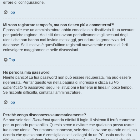
errore di configurazione.
Top
Mi sono registrato tempo fa, ma non riesco più a connettermi?!
È possibile che un amministratore abbia cancellato o disattivato il tuo account
per qualche ragione. Molti siti rimuovono periodicamente gli account degli
utenti che non hanno mai inviato messaggi, per ridurre la grandezza del
database. Se il motivo è quest’ultimo registrati nuovamente e cerca di farti
coinvolgere maggiormente nelle discussioni.
Top
Ho perso la mia password!
Niente panico! La tua password non può essere recuperata, ma può essere
rigenerata. Per far questo vai nella pagina di ingresso e clicca su
Ho
dimenticato la password
, segui le istruzioni e tornerai in linea in poco tempo.
Se riscontri difficoltà, contatta l’amministratore.
Top
Perché vengo disconnesso automaticamente?
Se non selezioni
Ricordami
quando effettui il login, il sistema ti terrà connesso
per un periodo prestabilito. Questo serve a evitare che qualcuno possa usare il
tuo nome utente. Per rimanere connesso, seleziona l’opzione quando entri, ma
ricorda che questo non è consigliato se ti colleghi da un PC usato anche da