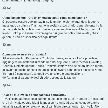
collegamento in fondo ad ogni pagina).
Top
Come posso mostrare un’immagine sotto il mio nome utente?
Ci possono essere due immagini sotto un nome utente quando si leggono i
messaggi. La prima è l’immagine associata al tuo grado, generalmente ha la
forma di stelle, blocchi o punti che indicano quanti interventi hai scritto o il tuo
livello. Sotto può esserci un’immagine più grande nota come avatar, che in
genere è unica e specifica per ogni utente.
Top
Come posso inserire un avatar?
All’interno del tuo Pannello di Controllo Utente, sotto “Profilo” è possibile
aggiungere un avatar utilizzando uno dei seguenti quattro metodi: Gravatar,
Galleria, Remoto oppure Carica. L’amministratore decide se abilitare o meno
gli avatar e decide anche il modo in cui gli avatar sono messi a disposizione.
Se non ti è concesso l’uso degli avatar, allora è una decisione
dell’amministrazione, e devi chiedere a questa le ragioni.
Top
Qual è il mio livello e come faccio a cambiarlo?
I livelli, compaiono sotto al tuo nome utente, e indicano il numero di messaggi
che hai inviato oppure identificano alcuni utenti, ad esempio, moderatori e
amministratori. In genere, non puoi cambiare direttamente il tuo livello. Non