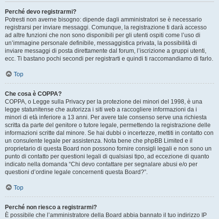
Perché devo registrarmi?
Potresti non averne bisogno: dipende dagli amministratori se è necessario
registrarsi per inviare messaggi. Comunque, la registrazione ti darà accesso
ad altre funzioni che non sono disponibili per gli utenti ospiti come l’uso di
un’immagine personale definibile, messaggistica privata, la possibilità di
inviare messaggi di posta direttamente dal forum, l’iscrizione a gruppi utenti,
ecc. Ti bastano pochi secondi per registrarti e quindi ti raccomandiamo di farlo.
Top
Che cosa è COPPA?
COPPA, o Legge sulla Privacy per la protezione dei minori del 1998, è una
legge statunitense che autorizza i siti web a raccogliere informazioni da i
minori di età inferiore a 13 anni. Per avere tale consenso serve una richiesta
scritta da parte del genitore o tutore legale, permettendo la registrazione delle
informazioni scritte dal minore. Se hai dubbi o incertezze, mettiti in contatto con
un consulente legale per assistenza. Nota bene che phpBB Limited e il
proprietario di questa Board non possono fornire consigli legali e non sono un
punto di contatto per questioni legali di qualsiasi tipo, ad eccezione di quanto
indicato nella domanda “Chi devo contattare per segnalare abusi e/o per
questioni d’ordine legale concernenti questa Board?”.
Top
Perché non riesco a registrarmi?
È possibile che l’amministratore della Board abbia bannato il tuo indirizzo IP