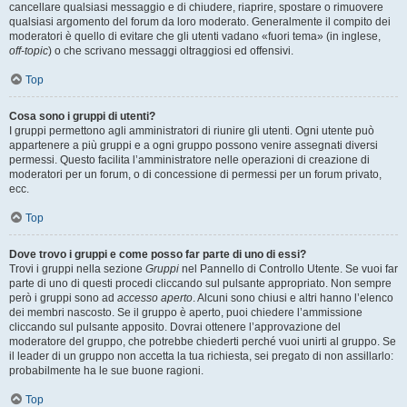
cancellare qualsiasi messaggio e di chiudere, riaprire, spostare o rimuovere
qualsiasi argomento del forum da loro moderato. Generalmente il compito dei
moderatori è quello di evitare che gli utenti vadano «fuori tema» (in inglese,
off-topic
) o che scrivano messaggi oltraggiosi ed offensivi.
Top
Cosa sono i gruppi di utenti?
I gruppi permettono agli amministratori di riunire gli utenti. Ogni utente può
appartenere a più gruppi e a ogni gruppo possono venire assegnati diversi
permessi. Questo facilita l’amministratore nelle operazioni di creazione di
moderatori per un forum, o di concessione di permessi per un forum privato,
ecc.
Top
Dove trovo i gruppi e come posso far parte di uno di essi?
Trovi i gruppi nella sezione
Gruppi
nel Pannello di Controllo Utente. Se vuoi far
parte di uno di questi procedi cliccando sul pulsante appropriato. Non sempre
però i gruppi sono ad
accesso aperto
. Alcuni sono chiusi e altri hanno l’elenco
dei membri nascosto. Se il gruppo è aperto, puoi chiedere l’ammissione
cliccando sul pulsante apposito. Dovrai ottenere l’approvazione del
moderatore del gruppo, che potrebbe chiederti perché vuoi unirti al gruppo. Se
il leader di un gruppo non accetta la tua richiesta, sei pregato di non assillarlo:
probabilmente ha le sue buone ragioni.
Top