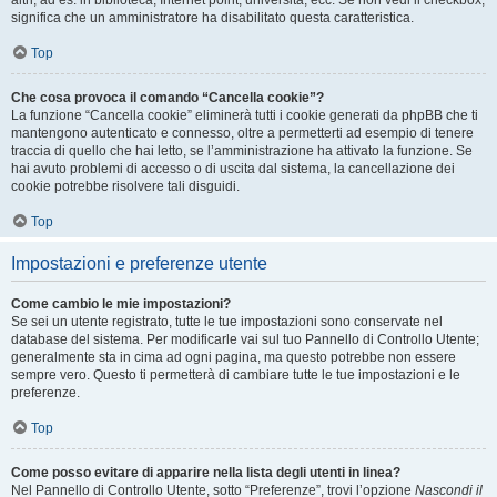
altri, ad es. in biblioteca, Internet point, università, ecc. Se non vedi il checkbox,
significa che un amministratore ha disabilitato questa caratteristica.
Top
Che cosa provoca il comando “Cancella cookie”?
La funzione “Cancella cookie” eliminerà tutti i cookie generati da phpBB che ti
mantengono autenticato e connesso, oltre a permetterti ad esempio di tenere
traccia di quello che hai letto, se l’amministrazione ha attivato la funzione. Se
hai avuto problemi di accesso o di uscita dal sistema, la cancellazione dei
cookie potrebbe risolvere tali disguidi.
Top
Impostazioni e preferenze utente
Come cambio le mie impostazioni?
Se sei un utente registrato, tutte le tue impostazioni sono conservate nel
database del sistema. Per modificarle vai sul tuo Pannello di Controllo Utente;
generalmente sta in cima ad ogni pagina, ma questo potrebbe non essere
sempre vero. Questo ti permetterà di cambiare tutte le tue impostazioni e le
preferenze.
Top
Come posso evitare di apparire nella lista degli utenti in linea?
Nel Pannello di Controllo Utente, sotto “Preferenze”, trovi l’opzione
Nascondi il