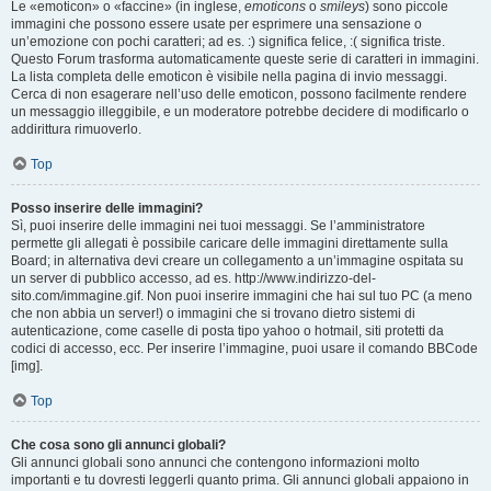
Le «emoticon» o «faccine» (in inglese,
emoticons
o
smileys
) sono piccole
immagini che possono essere usate per esprimere una sensazione o
un’emozione con pochi caratteri; ad es. :) significa felice, :( significa triste.
Questo Forum trasforma automaticamente queste serie di caratteri in immagini.
La lista completa delle emoticon è visibile nella pagina di invio messaggi.
Cerca di non esagerare nell’uso delle emoticon, possono facilmente rendere
un messaggio illeggibile, e un moderatore potrebbe decidere di modificarlo o
addirittura rimuoverlo.
Top
Posso inserire delle immagini?
Sì, puoi inserire delle immagini nei tuoi messaggi. Se l’amministratore
permette gli allegati è possibile caricare delle immagini direttamente sulla
Board; in alternativa devi creare un collegamento a un’immagine ospitata su
un server di pubblico accesso, ad es. http://www.indirizzo-del-
sito.com/immagine.gif. Non puoi inserire immagini che hai sul tuo PC (a meno
che non abbia un server!) o immagini che si trovano dietro sistemi di
autenticazione, come caselle di posta tipo yahoo o hotmail, siti protetti da
codici di accesso, ecc. Per inserire l’immagine, puoi usare il comando BBCode
[img].
Top
Che cosa sono gli annunci globali?
Gli annunci globali sono annunci che contengono informazioni molto
importanti e tu dovresti leggerli quanto prima. Gli annunci globali appaiono in