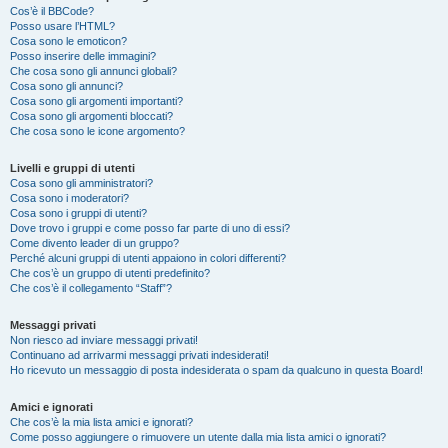
Cos’è il BBCode?
Posso usare l’HTML?
Cosa sono le emoticon?
Posso inserire delle immagini?
Che cosa sono gli annunci globali?
Cosa sono gli annunci?
Cosa sono gli argomenti importanti?
Cosa sono gli argomenti bloccati?
Che cosa sono le icone argomento?
Livelli e gruppi di utenti
Cosa sono gli amministratori?
Cosa sono i moderatori?
Cosa sono i gruppi di utenti?
Dove trovo i gruppi e come posso far parte di uno di essi?
Come divento leader di un gruppo?
Perché alcuni gruppi di utenti appaiono in colori differenti?
Che cos’è un gruppo di utenti predefinito?
Che cos’è il collegamento “Staff”?
Messaggi privati
Non riesco ad inviare messaggi privati!
Continuano ad arrivarmi messaggi privati indesiderati!
Ho ricevuto un messaggio di posta indesiderata o spam da qualcuno in questa Board!
Amici e ignorati
Che cos’è la mia lista amici e ignorati?
Come posso aggiungere o rimuovere un utente dalla mia lista amici o ignorati?