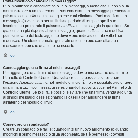
Come modifico o cancello un messaggio?
Puoi modificare o cancellare solo i tuoi messaggi, a meno che tu non sia un
amministratore o un moderatore. Puoi cancellare un messaggio premendo il
pulsante con la «X» nel messaggio che vuoi eliminare. Puoi modificare un
messaggio (a volte solo per un limitato periodo di tempo dopo il suo
inserimento) premendo il pulsante
modifica
nel messaggio in questione. Se
qualcuno ha già risposto al tuo messaggio, quando effettui una modifica,
potresti trovare del testo aggiunto dove viene indicato quante volte l’hai
modificato. Un utente normale, generalmente, non può cancellare un
messaggio dopo che qualcuno ha risposto.
Top
Come aggiungo una firma ai miei messaggi?
Per aggiungere una firma ad un messaggio devi prima crearne una tramite il
Pannello di Controllo Utente. Una volta creata, è possibile selezionare
l’opzione
Aggiungi la firma
nel modulo di invio. È inoltre possibile aggiungere
una firma a tutti i tuoi messaggi selezionando l’apposita voce nel Pannello di
Controllo Utente. Se lo si fa, è possibile evitare che una firma venga aggiunta
ai singoli messaggi deselezionando la casella per aggiungere la firma
all’interno del modulo di invio.
Top
Come creo un sondaggio?
Creare un sondaggio è facile: quando inizi un nuovo argomento (o quando
modifichi il primo messaggio di un argomento, se ti è permesso) dovresti