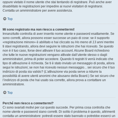
oppure vietato il nome utente che stai tentando di registrare. Può anche aver
disabilitato le registrazioni per impedire ai nuovi visitatori di registrarsi.
Contatta un amministratore per avere assistenza.
Top
Mi sono registrato ma non riesco a connettermi!
Innanzitutto controlla di aver inserito nome utente e password esattamente. Se
sono corretti, allora possono esser successe un paio di cose: se il supporto
«registrazione minore» è abilitato e hai cliccato su
Ho meno di 13 anni
mentre
ti stavi registrando, allora devi seguire le istruzioni che hai ricevuto. Se questo
non è il tuo caso, forse devi attivare il tuo account. Alcune Board richiedono
che tutte le nuove registrazioni vengano attivate dall’utente stesso o dagli
amministratori, prima di poter accedere. Quando ti registri ti verrà indicato che
tipo di attivazione è richiesta. Se ti è stato inviato un messaggio di posta, allora
segui le istruzioni; se non hai ricevuto nessun messaggio... sei sicuro che il tuo
indirizzo di posta sia valido? (L’attivazione via posta serve a ridurre la
possibilità di avere utenti anonimi che abusano della Board.) Se sei sicuro che
l’indirizzo di posta che hai usato sia corretto, allora prova a contattare un
amministratore.
Top
Perché non riesco a connettermi?
Ci sono svariati motivi per cui questo succede. Per prima cosa controlla che
nome utente e password siano corretti. Di solito il problema è questo, altrimenti
contatta un amministratore: potresti essere stato bannato o potrebbe esserci un