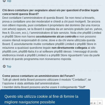
Top
Chi devo contattare per segnalare abusi e/o per questioni d’ordine legale
concernenti questa Board?
Devi contattare l’amministratore di questa Board. Se non riesci a trovarlo,
prova a contattare uno dei moderatori e chiedi a chi puoi rivolgerti. Se ancora
non ottieni risposta, puoi contattare il proprietario del dominio (fai una ricerca
con
whois
) oppure, se la Board è ospitata da un servizio gratuito (ad es. yahoo,
free.fr, f2s.com, ecc.), l’amministratore di tale servizio. Nota che phpBB Limited
e phpBB Store non hanno
assolutamente alcun controllo
e non possono
essere ritenuti responsabili di come, dove e da chi viene utilizzata questa
Board. È assolutamente inutile contattare phpBB Limited o phpBB Store in
relazione a qualsiasi questione legale
non direttamente collegata
al sito
phpBB.com, phpBB-Italia.it o al software phpBB stesso. I messaggi di posta
elettronica inviati a phpBB Limited o a phpBB Store riguardanti l’uso da parte
di terzi di questo programma non riceveranno risposta.
Top
Come posso contattare un amministratore del Forum?
Tutti gli utenti della Board possono utilizzare il modulo "Contattaci", se
l’opzione è stata abilitata dall’amministratore.
I membri della Board possono anche usare il collegamento "Staff".
Top
Questo sito utilizza cookie al fine di fornire la
migliore navigazione possibile
Vai a