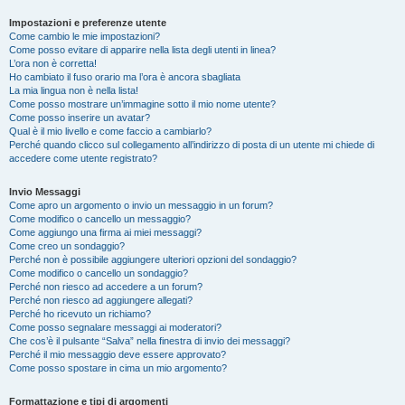
Impostazioni e preferenze utente
Come cambio le mie impostazioni?
Come posso evitare di apparire nella lista degli utenti in linea?
L’ora non è corretta!
Ho cambiato il fuso orario ma l’ora è ancora sbagliata
La mia lingua non è nella lista!
Come posso mostrare un’immagine sotto il mio nome utente?
Come posso inserire un avatar?
Qual è il mio livello e come faccio a cambiarlo?
Perché quando clicco sul collegamento all’indirizzo di posta di un utente mi chiede di
accedere come utente registrato?
Invio Messaggi
Come apro un argomento o invio un messaggio in un forum?
Come modifico o cancello un messaggio?
Come aggiungo una firma ai miei messaggi?
Come creo un sondaggio?
Perché non è possibile aggiungere ulteriori opzioni del sondaggio?
Come modifico o cancello un sondaggio?
Perché non riesco ad accedere a un forum?
Perché non riesco ad aggiungere allegati?
Perché ho ricevuto un richiamo?
Come posso segnalare messaggi ai moderatori?
Che cos’è il pulsante “Salva” nella finestra di invio dei messaggi?
Perché il mio messaggio deve essere approvato?
Come posso spostare in cima un mio argomento?
Formattazione e tipi di argomenti