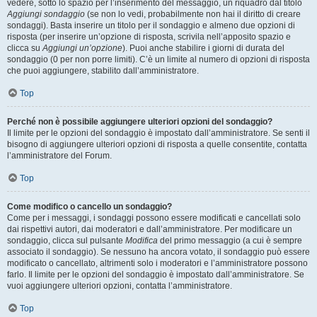
vedere, sotto lo spazio per l’inserimento del messaggio, un riquadro dal titolo
Aggiungi sondaggio
(se non lo vedi, probabilmente non hai il diritto di creare
sondaggi). Basta inserire un titolo per il sondaggio e almeno due opzioni di
risposta (per inserire un’opzione di risposta, scrivila nell’apposito spazio e
clicca su
Aggiungi un’opzione
). Puoi anche stabilire i giorni di durata del
sondaggio (0 per non porre limiti). C’è un limite al numero di opzioni di risposta
che puoi aggiungere, stabilito dall’amministratore.
Top
Perché non è possibile aggiungere ulteriori opzioni del sondaggio?
Il limite per le opzioni del sondaggio è impostato dall’amministratore. Se senti il
bisogno di aggiungere ulteriori opzioni di risposta a quelle consentite, contatta
l’amministratore del Forum.
Top
Come modifico o cancello un sondaggio?
Come per i messaggi, i sondaggi possono essere modificati e cancellati solo
dai rispettivi autori, dai moderatori e dall’amministratore. Per modificare un
sondaggio, clicca sul pulsante
Modifica
del primo messaggio (a cui è sempre
associato il sondaggio). Se nessuno ha ancora votato, il sondaggio può essere
modificato o cancellato, altrimenti solo i moderatori e l’amministratore possono
farlo. Il limite per le opzioni del sondaggio è impostato dall’amministratore. Se
vuoi aggiungere ulteriori opzioni, contatta l’amministratore.
Top