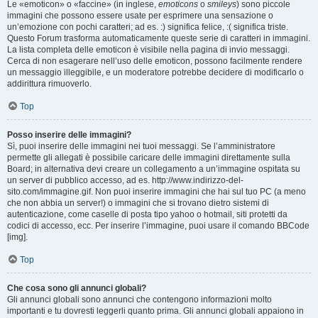
Le «emoticon» o «faccine» (in inglese,
emoticons
o
smileys
) sono piccole
immagini che possono essere usate per esprimere una sensazione o
un’emozione con pochi caratteri; ad es. :) significa felice, :( significa triste.
Questo Forum trasforma automaticamente queste serie di caratteri in immagini.
La lista completa delle emoticon è visibile nella pagina di invio messaggi.
Cerca di non esagerare nell’uso delle emoticon, possono facilmente rendere
un messaggio illeggibile, e un moderatore potrebbe decidere di modificarlo o
addirittura rimuoverlo.
Top
Posso inserire delle immagini?
Sì, puoi inserire delle immagini nei tuoi messaggi. Se l’amministratore
permette gli allegati è possibile caricare delle immagini direttamente sulla
Board; in alternativa devi creare un collegamento a un’immagine ospitata su
un server di pubblico accesso, ad es. http://www.indirizzo-del-
sito.com/immagine.gif. Non puoi inserire immagini che hai sul tuo PC (a meno
che non abbia un server!) o immagini che si trovano dietro sistemi di
autenticazione, come caselle di posta tipo yahoo o hotmail, siti protetti da
codici di accesso, ecc. Per inserire l’immagine, puoi usare il comando BBCode
[img].
Top
Che cosa sono gli annunci globali?
Gli annunci globali sono annunci che contengono informazioni molto
importanti e tu dovresti leggerli quanto prima. Gli annunci globali appaiono in