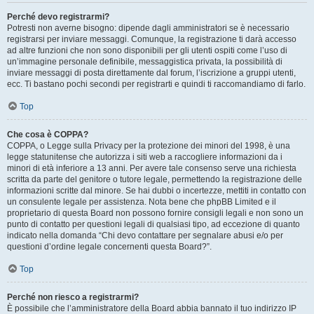
Perché devo registrarmi?
Potresti non averne bisogno: dipende dagli amministratori se è necessario
registrarsi per inviare messaggi. Comunque, la registrazione ti darà accesso
ad altre funzioni che non sono disponibili per gli utenti ospiti come l’uso di
un’immagine personale definibile, messaggistica privata, la possibilità di
inviare messaggi di posta direttamente dal forum, l’iscrizione a gruppi utenti,
ecc. Ti bastano pochi secondi per registrarti e quindi ti raccomandiamo di farlo.
Top
Che cosa è COPPA?
COPPA, o Legge sulla Privacy per la protezione dei minori del 1998, è una
legge statunitense che autorizza i siti web a raccogliere informazioni da i
minori di età inferiore a 13 anni. Per avere tale consenso serve una richiesta
scritta da parte del genitore o tutore legale, permettendo la registrazione delle
informazioni scritte dal minore. Se hai dubbi o incertezze, mettiti in contatto con
un consulente legale per assistenza. Nota bene che phpBB Limited e il
proprietario di questa Board non possono fornire consigli legali e non sono un
punto di contatto per questioni legali di qualsiasi tipo, ad eccezione di quanto
indicato nella domanda “Chi devo contattare per segnalare abusi e/o per
questioni d’ordine legale concernenti questa Board?”.
Top
Perché non riesco a registrarmi?
È possibile che l’amministratore della Board abbia bannato il tuo indirizzo IP