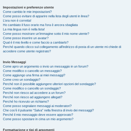
Impostazioni e preferenze utente
Come cambio le mie impostazioni?
Come posso evitare di apparire nella lista degli utenti in linea?
L’ora non è corretta!
Ho cambiato il fuso orario ma l’ora è ancora sbagliata
La mia lingua non è nella lista!
Come posso mostrare un’immagine sotto il mio nome utente?
Come posso inserire un avatar?
Qual è il mio livello e come faccio a cambiarlo?
Perché quando clicco sul collegamento all’indirizzo di posta di un utente mi chiede di
accedere come utente registrato?
Invio Messaggi
Come apro un argomento o invio un messaggio in un forum?
Come modifico o cancello un messaggio?
Come aggiungo una firma ai miei messaggi?
Come creo un sondaggio?
Perché non è possibile aggiungere ulteriori opzioni del sondaggio?
Come modifico o cancello un sondaggio?
Perché non riesco ad accedere a un forum?
Perché non riesco ad aggiungere allegati?
Perché ho ricevuto un richiamo?
Come posso segnalare messaggi ai moderatori?
Che cos’è il pulsante “Salva” nella finestra di invio dei messaggi?
Perché il mio messaggio deve essere approvato?
Come posso spostare in cima un mio argomento?
Formattazione e tipi di argomenti