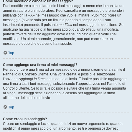
Come modifico o cancello un messaggio?
Puoi modificare o cancellare solo i tuoi messaggi, a meno che tu non sia un
amministratore o un moderatore. Puoi cancellare un messaggio premendo il
pulsante con la «X» nel messaggio che vuoi eliminare. Puoi modificare un
messaggio (a volte solo per un limitato periodo di tempo dopo il suo
inserimento) premendo il pulsante
modifica
nel messaggio in questione. Se
qualcuno ha già risposto al tuo messaggio, quando effettui una modifica,
potresti trovare del testo aggiunto dove viene indicato quante volte l’hai
modificato. Un utente normale, generalmente, non può cancellare un
messaggio dopo che qualcuno ha risposto.
Top
Come aggiungo una firma ai miei messaggi?
Per aggiungere una firma ad un messaggio devi prima crearne una tramite il
Pannello di Controllo Utente. Una volta creata, è possibile selezionare
l’opzione
Aggiungi la firma
nel modulo di invio. È inoltre possibile aggiungere
una firma a tutti i tuoi messaggi selezionando l’apposita voce nel Pannello di
Controllo Utente. Se lo si fa, è possibile evitare che una firma venga aggiunta
ai singoli messaggi deselezionando la casella per aggiungere la firma
all’interno del modulo di invio.
Top
Come creo un sondaggio?
Creare un sondaggio è facile: quando inizi un nuovo argomento (o quando
modifichi il primo messaggio di un argomento, se ti è permesso) dovresti