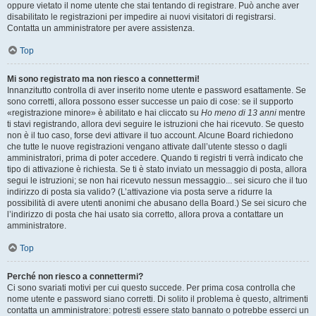
oppure vietato il nome utente che stai tentando di registrare. Può anche aver
disabilitato le registrazioni per impedire ai nuovi visitatori di registrarsi.
Contatta un amministratore per avere assistenza.
Top
Mi sono registrato ma non riesco a connettermi!
Innanzitutto controlla di aver inserito nome utente e password esattamente. Se
sono corretti, allora possono esser successe un paio di cose: se il supporto
«registrazione minore» è abilitato e hai cliccato su
Ho meno di 13 anni
mentre
ti stavi registrando, allora devi seguire le istruzioni che hai ricevuto. Se questo
non è il tuo caso, forse devi attivare il tuo account. Alcune Board richiedono
che tutte le nuove registrazioni vengano attivate dall’utente stesso o dagli
amministratori, prima di poter accedere. Quando ti registri ti verrà indicato che
tipo di attivazione è richiesta. Se ti è stato inviato un messaggio di posta, allora
segui le istruzioni; se non hai ricevuto nessun messaggio... sei sicuro che il tuo
indirizzo di posta sia valido? (L’attivazione via posta serve a ridurre la
possibilità di avere utenti anonimi che abusano della Board.) Se sei sicuro che
l’indirizzo di posta che hai usato sia corretto, allora prova a contattare un
amministratore.
Top
Perché non riesco a connettermi?
Ci sono svariati motivi per cui questo succede. Per prima cosa controlla che
nome utente e password siano corretti. Di solito il problema è questo, altrimenti
contatta un amministratore: potresti essere stato bannato o potrebbe esserci un