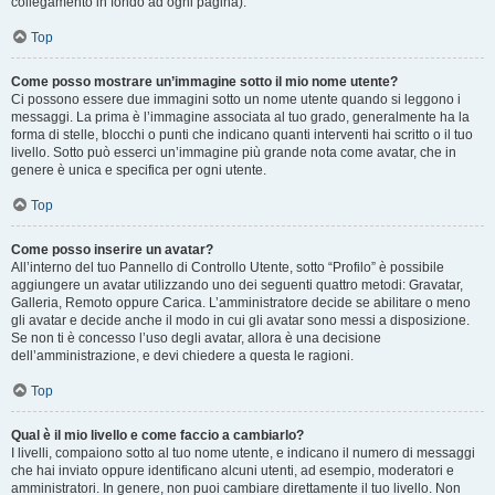
collegamento in fondo ad ogni pagina).
Top
Come posso mostrare un’immagine sotto il mio nome utente?
Ci possono essere due immagini sotto un nome utente quando si leggono i
messaggi. La prima è l’immagine associata al tuo grado, generalmente ha la
forma di stelle, blocchi o punti che indicano quanti interventi hai scritto o il tuo
livello. Sotto può esserci un’immagine più grande nota come avatar, che in
genere è unica e specifica per ogni utente.
Top
Come posso inserire un avatar?
All’interno del tuo Pannello di Controllo Utente, sotto “Profilo” è possibile
aggiungere un avatar utilizzando uno dei seguenti quattro metodi: Gravatar,
Galleria, Remoto oppure Carica. L’amministratore decide se abilitare o meno
gli avatar e decide anche il modo in cui gli avatar sono messi a disposizione.
Se non ti è concesso l’uso degli avatar, allora è una decisione
dell’amministrazione, e devi chiedere a questa le ragioni.
Top
Qual è il mio livello e come faccio a cambiarlo?
I livelli, compaiono sotto al tuo nome utente, e indicano il numero di messaggi
che hai inviato oppure identificano alcuni utenti, ad esempio, moderatori e
amministratori. In genere, non puoi cambiare direttamente il tuo livello. Non