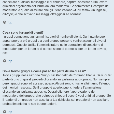
cancellare qualsiasi messaggio e di chiudere, riaprire, spostare o rimuovere
qualsiasi argomento del forum da loro moderato. Generalmente il compito dei
moderatori è quello di evitare che gli utenti vadano «fuori tema» (in inglese,
off-topic
) o che scrivano messaggi oltraggiosi ed offensivi.
Top
Cosa sono i gruppi di utenti?
I gruppi permettono agli amministratori di riunire gli utenti. Ogni utente può
appartenere a più gruppi e a ogni gruppo possono venire assegnati diversi
permessi. Questo facilita l’amministratore nelle operazioni di creazione di
moderatori per un forum, o di concessione di permessi per un forum privato,
ecc.
Top
Dove trovo i gruppi e come posso far parte di uno di essi?
Trovi i gruppi nella sezione
Gruppi
nel Pannello di Controllo Utente. Se vuoi far
parte di uno di questi procedi cliccando sul pulsante appropriato. Non sempre
però i gruppi sono ad
accesso aperto
. Alcuni sono chiusi e altri hanno l’elenco
dei membri nascosto. Se il gruppo è aperto, puoi chiedere l’ammissione
cliccando sul pulsante apposito. Dovrai ottenere l’approvazione del
moderatore del gruppo, che potrebbe chiederti perché vuoi unirti al gruppo. Se
il leader di un gruppo non accetta la tua richiesta, sei pregato di non assillarlo:
probabilmente ha le sue buone ragioni.
Top