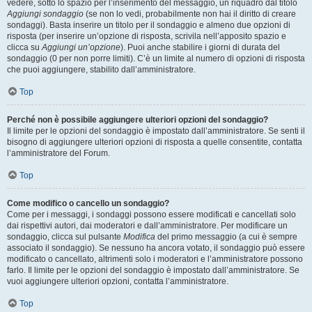
vedere, sotto lo spazio per l’inserimento del messaggio, un riquadro dal titolo
Aggiungi sondaggio
(se non lo vedi, probabilmente non hai il diritto di creare
sondaggi). Basta inserire un titolo per il sondaggio e almeno due opzioni di
risposta (per inserire un’opzione di risposta, scrivila nell’apposito spazio e
clicca su
Aggiungi un’opzione
). Puoi anche stabilire i giorni di durata del
sondaggio (0 per non porre limiti). C’è un limite al numero di opzioni di risposta
che puoi aggiungere, stabilito dall’amministratore.
Top
Perché non è possibile aggiungere ulteriori opzioni del sondaggio?
Il limite per le opzioni del sondaggio è impostato dall’amministratore. Se senti il
bisogno di aggiungere ulteriori opzioni di risposta a quelle consentite, contatta
l’amministratore del Forum.
Top
Come modifico o cancello un sondaggio?
Come per i messaggi, i sondaggi possono essere modificati e cancellati solo
dai rispettivi autori, dai moderatori e dall’amministratore. Per modificare un
sondaggio, clicca sul pulsante
Modifica
del primo messaggio (a cui è sempre
associato il sondaggio). Se nessuno ha ancora votato, il sondaggio può essere
modificato o cancellato, altrimenti solo i moderatori e l’amministratore possono
farlo. Il limite per le opzioni del sondaggio è impostato dall’amministratore. Se
vuoi aggiungere ulteriori opzioni, contatta l’amministratore.
Top