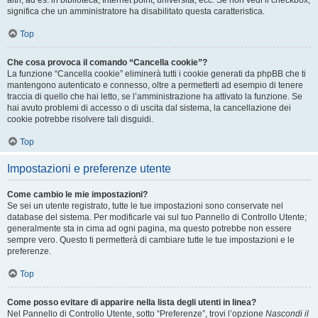
altri, ad es. in biblioteca, Internet point, università, ecc. Se non vedi il checkbox,
significa che un amministratore ha disabilitato questa caratteristica.
Top
Che cosa provoca il comando “Cancella cookie”?
La funzione “Cancella cookie” eliminerà tutti i cookie generati da phpBB che ti
mantengono autenticato e connesso, oltre a permetterti ad esempio di tenere
traccia di quello che hai letto, se l’amministrazione ha attivato la funzione. Se
hai avuto problemi di accesso o di uscita dal sistema, la cancellazione dei
cookie potrebbe risolvere tali disguidi.
Top
Impostazioni e preferenze utente
Come cambio le mie impostazioni?
Se sei un utente registrato, tutte le tue impostazioni sono conservate nel
database del sistema. Per modificarle vai sul tuo Pannello di Controllo Utente;
generalmente sta in cima ad ogni pagina, ma questo potrebbe non essere
sempre vero. Questo ti permetterà di cambiare tutte le tue impostazioni e le
preferenze.
Top
Come posso evitare di apparire nella lista degli utenti in linea?
Nel Pannello di Controllo Utente, sotto “Preferenze”, trovi l’opzione
Nascondi il