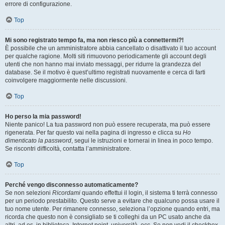
errore di configurazione.
Top
Mi sono registrato tempo fa, ma non riesco più a connettermi?!
È possibile che un amministratore abbia cancellato o disattivato il tuo account
per qualche ragione. Molti siti rimuovono periodicamente gli account degli
utenti che non hanno mai inviato messaggi, per ridurre la grandezza del
database. Se il motivo è quest’ultimo registrati nuovamente e cerca di farti
coinvolgere maggiormente nelle discussioni.
Top
Ho perso la mia password!
Niente panico! La tua password non può essere recuperata, ma può essere
rigenerata. Per far questo vai nella pagina di ingresso e clicca su
Ho
dimenticato la password
, segui le istruzioni e tornerai in linea in poco tempo.
Se riscontri difficoltà, contatta l’amministratore.
Top
Perché vengo disconnesso automaticamente?
Se non selezioni
Ricordami
quando effettui il login, il sistema ti terrà connesso
per un periodo prestabilito. Questo serve a evitare che qualcuno possa usare il
tuo nome utente. Per rimanere connesso, seleziona l’opzione quando entri, ma
ricorda che questo non è consigliato se ti colleghi da un PC usato anche da