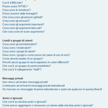
Cos’è il BBCode?
Posso usare l’HTML?
Cosa sono le emoticon?
Posso inserire delle immagini?
Che cosa sono gli annunci globali?
Cosa sono gli annunci?
Cosa sono gli argomenti importanti?
Cosa sono gli argomenti bloccati?
Che cosa sono le icone argomento?
Livelli e gruppi di utenti
Cosa sono gli amministratori?
Cosa sono i moderatori?
Cosa sono i gruppi di utenti?
Dove trovo i gruppi e come posso far parte di uno di essi?
Come divento leader di un gruppo?
Perché alcuni gruppi di utenti appaiono in colori differenti?
Che cos’è un gruppo di utenti predefinito?
Che cos’è il collegamento “Staff”?
Messaggi privati
Non riesco ad inviare messaggi privati!
Continuano ad arrivarmi messaggi privati indesiderati!
Ho ricevuto un messaggio di posta indesiderata o spam da qualcuno in questa Board!
Amici e ignorati
Che cos’è la mia lista amici e ignorati?
Come posso aggiungere o rimuovere un utente dalla mia lista amici o ignorati?