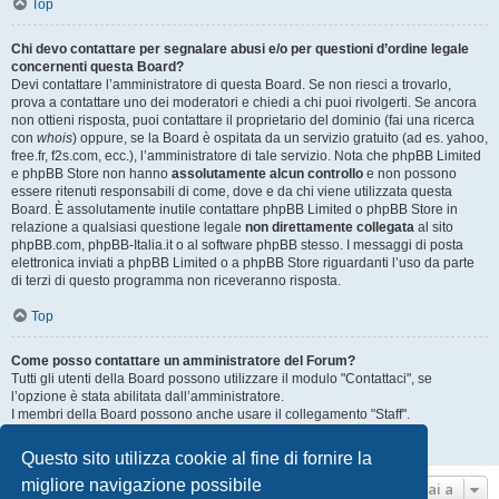
Top
Chi devo contattare per segnalare abusi e/o per questioni d’ordine legale
concernenti questa Board?
Devi contattare l’amministratore di questa Board. Se non riesci a trovarlo,
prova a contattare uno dei moderatori e chiedi a chi puoi rivolgerti. Se ancora
non ottieni risposta, puoi contattare il proprietario del dominio (fai una ricerca
con
whois
) oppure, se la Board è ospitata da un servizio gratuito (ad es. yahoo,
free.fr, f2s.com, ecc.), l’amministratore di tale servizio. Nota che phpBB Limited
e phpBB Store non hanno
assolutamente alcun controllo
e non possono
essere ritenuti responsabili di come, dove e da chi viene utilizzata questa
Board. È assolutamente inutile contattare phpBB Limited o phpBB Store in
relazione a qualsiasi questione legale
non direttamente collegata
al sito
phpBB.com, phpBB-Italia.it o al software phpBB stesso. I messaggi di posta
elettronica inviati a phpBB Limited o a phpBB Store riguardanti l’uso da parte
di terzi di questo programma non riceveranno risposta.
Top
Come posso contattare un amministratore del Forum?
Tutti gli utenti della Board possono utilizzare il modulo "Contattaci", se
l’opzione è stata abilitata dall’amministratore.
I membri della Board possono anche usare il collegamento "Staff".
Top
Questo sito utilizza cookie al fine di fornire la
migliore navigazione possibile
Vai a