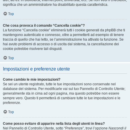
altri, ad es. in biblioteca, Internet point, università, ecc. Se non vedi il checkbox,
significa che un amministratore ha disabilitato questa caratteristica.
Top
Che cosa provoca il comando “Cancella cookie”?
La funzione “Cancella cookie” eliminerà tutti i cookie generati da phpBB che ti
mantengono autenticato e connesso, oltre a permetterti ad esempio di tenere
traccia di quello che hai letto, se l’amministrazione ha attivato la funzione. Se
hai avuto problemi di accesso o di uscita dal sistema, la cancellazione dei
cookie potrebbe risolvere tali disguidi.
Top
Impostazioni e preferenze utente
Come cambio le mie impostazioni?
Se sei un utente registrato, tutte le tue impostazioni sono conservate nel
database del sistema. Per modificarle vai sul tuo Pannello di Controllo Utente;
generalmente sta in cima ad ogni pagina, ma questo potrebbe non essere
sempre vero. Questo ti permetterà di cambiare tutte le tue impostazioni e le
preferenze.
Top
Come posso evitare di apparire nella lista degli utenti in linea?
Nel Pannello di Controllo Utente, sotto “Preferenze”, trovi l’opzione
Nascondi il