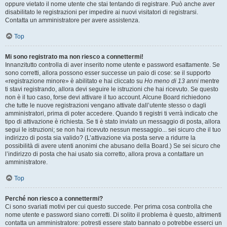
oppure vietato il nome utente che stai tentando di registrare. Può anche aver
disabilitato le registrazioni per impedire ai nuovi visitatori di registrarsi.
Contatta un amministratore per avere assistenza.
Top
Mi sono registrato ma non riesco a connettermi!
Innanzitutto controlla di aver inserito nome utente e password esattamente. Se
sono corretti, allora possono esser successe un paio di cose: se il supporto
«registrazione minore» è abilitato e hai cliccato su
Ho meno di 13 anni
mentre
ti stavi registrando, allora devi seguire le istruzioni che hai ricevuto. Se questo
non è il tuo caso, forse devi attivare il tuo account. Alcune Board richiedono
che tutte le nuove registrazioni vengano attivate dall’utente stesso o dagli
amministratori, prima di poter accedere. Quando ti registri ti verrà indicato che
tipo di attivazione è richiesta. Se ti è stato inviato un messaggio di posta, allora
segui le istruzioni; se non hai ricevuto nessun messaggio... sei sicuro che il tuo
indirizzo di posta sia valido? (L’attivazione via posta serve a ridurre la
possibilità di avere utenti anonimi che abusano della Board.) Se sei sicuro che
l’indirizzo di posta che hai usato sia corretto, allora prova a contattare un
amministratore.
Top
Perché non riesco a connettermi?
Ci sono svariati motivi per cui questo succede. Per prima cosa controlla che
nome utente e password siano corretti. Di solito il problema è questo, altrimenti
contatta un amministratore: potresti essere stato bannato o potrebbe esserci un