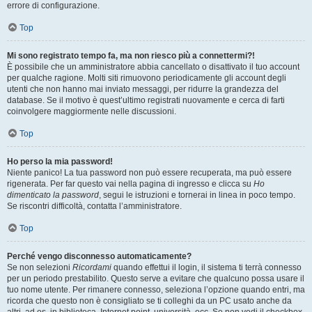
errore di configurazione.
Top
Mi sono registrato tempo fa, ma non riesco più a connettermi?!
È possibile che un amministratore abbia cancellato o disattivato il tuo account
per qualche ragione. Molti siti rimuovono periodicamente gli account degli
utenti che non hanno mai inviato messaggi, per ridurre la grandezza del
database. Se il motivo è quest’ultimo registrati nuovamente e cerca di farti
coinvolgere maggiormente nelle discussioni.
Top
Ho perso la mia password!
Niente panico! La tua password non può essere recuperata, ma può essere
rigenerata. Per far questo vai nella pagina di ingresso e clicca su
Ho
dimenticato la password
, segui le istruzioni e tornerai in linea in poco tempo.
Se riscontri difficoltà, contatta l’amministratore.
Top
Perché vengo disconnesso automaticamente?
Se non selezioni
Ricordami
quando effettui il login, il sistema ti terrà connesso
per un periodo prestabilito. Questo serve a evitare che qualcuno possa usare il
tuo nome utente. Per rimanere connesso, seleziona l’opzione quando entri, ma
ricorda che questo non è consigliato se ti colleghi da un PC usato anche da