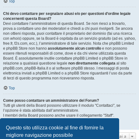
Top
Chi devo contattare per segnalare abusi e/o per questioni d’ordine legale
concernenti questa Board?
Devi contattare l’amministratore di questa Board. Se non riesci a trovarlo,
prova a contattare uno dei moderatori e chiedi a chi puoi rivolgerti. Se ancora
non ottieni risposta, puoi contattare il proprietario del dominio (fai una ricerca
con
whois
) oppure, se la Board è ospitata da un servizio gratuito (ad es. yahoo,
free.fr, f2s.com, ecc.), l’amministratore di tale servizio. Nota che phpBB Limited
e phpBB Store non hanno
assolutamente alcun controllo
e non possono
essere ritenuti responsabili di come, dove e da chi viene utilizzata questa
Board. È assolutamente inutile contattare phpBB Limited o phpBB Store in
relazione a qualsiasi questione legale
non direttamente collegata
al sito
phpBB.com, phpBB-Italia.it o al software phpBB stesso. I messaggi di posta
elettronica inviati a phpBB Limited o a phpBB Store riguardanti l’uso da parte
di terzi di questo programma non riceveranno risposta.
Top
Come posso contattare un amministratore del Forum?
Tutti gli utenti della Board possono utilizzare il modulo "Contattaci", se
l’opzione è stata abilitata dall’amministratore.
I membri della Board possono anche usare il collegamento "Staff".
Top
Questo sito utilizza cookie al fine di fornire la
migliore navigazione possibile
Vai a