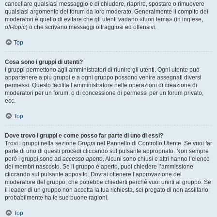
cancellare qualsiasi messaggio e di chiudere, riaprire, spostare o rimuovere
qualsiasi argomento del forum da loro moderato. Generalmente il compito dei
moderatori è quello di evitare che gli utenti vadano «fuori tema» (in inglese,
off-topic
) o che scrivano messaggi oltraggiosi ed offensivi.
Top
Cosa sono i gruppi di utenti?
I gruppi permettono agli amministratori di riunire gli utenti. Ogni utente può
appartenere a più gruppi e a ogni gruppo possono venire assegnati diversi
permessi. Questo facilita l’amministratore nelle operazioni di creazione di
moderatori per un forum, o di concessione di permessi per un forum privato,
ecc.
Top
Dove trovo i gruppi e come posso far parte di uno di essi?
Trovi i gruppi nella sezione
Gruppi
nel Pannello di Controllo Utente. Se vuoi far
parte di uno di questi procedi cliccando sul pulsante appropriato. Non sempre
però i gruppi sono ad
accesso aperto
. Alcuni sono chiusi e altri hanno l’elenco
dei membri nascosto. Se il gruppo è aperto, puoi chiedere l’ammissione
cliccando sul pulsante apposito. Dovrai ottenere l’approvazione del
moderatore del gruppo, che potrebbe chiederti perché vuoi unirti al gruppo. Se
il leader di un gruppo non accetta la tua richiesta, sei pregato di non assillarlo:
probabilmente ha le sue buone ragioni.
Top