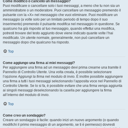
Come modifico o cancello un messaggio?
Puoi modificare o cancellare solo i tuoi messaggi, a meno che tu non sia un
amministratore o un moderatore. Puoi cancellare un messaggio premendo il
pulsante con la «X» nel messaggio che vuoi eliminare. Puoi modificare un
messaggio (a volte solo per un limitato periodo di tempo dopo il suo
inserimento) premendo il pulsante
modifica
nel messaggio in questione. Se
qualcuno ha già risposto al tuo messaggio, quando effettui una modifica,
potresti trovare del testo aggiunto dove viene indicato quante volte l’hai
modificato. Un utente normale, generalmente, non può cancellare un
messaggio dopo che qualcuno ha risposto.
Top
Come aggiungo una firma ai miei messaggi?
Per aggiungere una firma ad un messaggio devi prima crearne una tramite il
Pannello di Controllo Utente. Una volta creata, è possibile selezionare
l’opzione
Aggiungi la firma
nel modulo di invio. È inoltre possibile aggiungere
una firma a tutti i tuoi messaggi selezionando l’apposita voce nel Pannello di
Controllo Utente. Se lo si fa, è possibile evitare che una firma venga aggiunta
ai singoli messaggi deselezionando la casella per aggiungere la firma
all’interno del modulo di invio.
Top
Come creo un sondaggio?
Creare un sondaggio è facile: quando inizi un nuovo argomento (o quando
modifichi il primo messaggio di un argomento, se ti è permesso) dovresti