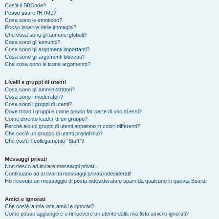
Cos’è il BBCode?
Posso usare l’HTML?
Cosa sono le emoticon?
Posso inserire delle immagini?
Che cosa sono gli annunci globali?
Cosa sono gli annunci?
Cosa sono gli argomenti importanti?
Cosa sono gli argomenti bloccati?
Che cosa sono le icone argomento?
Livelli e gruppi di utenti
Cosa sono gli amministratori?
Cosa sono i moderatori?
Cosa sono i gruppi di utenti?
Dove trovo i gruppi e come posso far parte di uno di essi?
Come divento leader di un gruppo?
Perché alcuni gruppi di utenti appaiono in colori differenti?
Che cos’è un gruppo di utenti predefinito?
Che cos’è il collegamento “Staff”?
Messaggi privati
Non riesco ad inviare messaggi privati!
Continuano ad arrivarmi messaggi privati indesiderati!
Ho ricevuto un messaggio di posta indesiderata o spam da qualcuno in questa Board!
Amici e ignorati
Che cos’è la mia lista amici e ignorati?
Come posso aggiungere o rimuovere un utente dalla mia lista amici o ignorati?