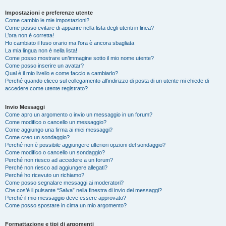
Impostazioni e preferenze utente
Come cambio le mie impostazioni?
Come posso evitare di apparire nella lista degli utenti in linea?
L’ora non è corretta!
Ho cambiato il fuso orario ma l’ora è ancora sbagliata
La mia lingua non è nella lista!
Come posso mostrare un’immagine sotto il mio nome utente?
Come posso inserire un avatar?
Qual è il mio livello e come faccio a cambiarlo?
Perché quando clicco sul collegamento all’indirizzo di posta di un utente mi chiede di
accedere come utente registrato?
Invio Messaggi
Come apro un argomento o invio un messaggio in un forum?
Come modifico o cancello un messaggio?
Come aggiungo una firma ai miei messaggi?
Come creo un sondaggio?
Perché non è possibile aggiungere ulteriori opzioni del sondaggio?
Come modifico o cancello un sondaggio?
Perché non riesco ad accedere a un forum?
Perché non riesco ad aggiungere allegati?
Perché ho ricevuto un richiamo?
Come posso segnalare messaggi ai moderatori?
Che cos’è il pulsante “Salva” nella finestra di invio dei messaggi?
Perché il mio messaggio deve essere approvato?
Come posso spostare in cima un mio argomento?
Formattazione e tipi di argomenti