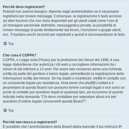
Perché devo registrarmi?
Potresti non averne bisogno: dipende dagli amministratori se è necessario
registrarsi per inviare messaggi. Comunque, la registrazione ti darà accesso
ad altre funzioni che non sono disponibili per gli utenti ospiti come l’uso di
un’immagine personale definibile, messaggistica privata, la possibilità di
inviare messaggi di posta direttamente dal forum, l’iscrizione a gruppi utenti,
ecc. Ti bastano pochi secondi per registrarti e quindi ti raccomandiamo di farlo.
Top
Che cosa è COPPA?
COPPA, o Legge sulla Privacy per la protezione dei minori del 1998, è una
legge statunitense che autorizza i siti web a raccogliere informazioni da i
minori di età inferiore a 13 anni. Per avere tale consenso serve una richiesta
scritta da parte del genitore o tutore legale, permettendo la registrazione delle
informazioni scritte dal minore. Se hai dubbi o incertezze, mettiti in contatto con
un consulente legale per assistenza. Nota bene che phpBB Limited e il
proprietario di questa Board non possono fornire consigli legali e non sono un
punto di contatto per questioni legali di qualsiasi tipo, ad eccezione di quanto
indicato nella domanda “Chi devo contattare per segnalare abusi e/o per
questioni d’ordine legale concernenti questa Board?”.
Top
Perché non riesco a registrarmi?
È possibile che l’amministratore della Board abbia bannato il tuo indirizzo IP