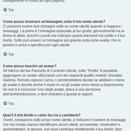
collegamento in fondo ad ogni pagina).
Top
Come posso mostrare un’immagine sotto il mio nome utente?
Ci possono essere due immagini sotto un nome utente quando si leggono i
messaggi. La prima è l’immagine associata al tuo grado, generalmente ha la
forma di stelle, blocchi o punti che indicano quanti interventi hai scritto o il tuo
livello. Sotto può esserci un’immagine più grande nota come avatar, che in
genere è unica e specifica per ogni utente.
Top
Come posso inserire un avatar?
All’interno del tuo Pannello di Controllo Utente, sotto “Profilo” è possibile
aggiungere un avatar utilizzando uno dei seguenti quattro metodi: Gravatar,
Galleria, Remoto oppure Carica. L’amministratore decide se abilitare o meno
gli avatar e decide anche il modo in cui gli avatar sono messi a disposizione.
Se non ti è concesso l’uso degli avatar, allora è una decisione
dell’amministrazione, e devi chiedere a questa le ragioni.
Top
Qual è il mio livello e come faccio a cambiarlo?
I livelli, compaiono sotto al tuo nome utente, e indicano il numero di messaggi
che hai inviato oppure identificano alcuni utenti, ad esempio, moderatori e
amministratori. In genere, non puoi cambiare direttamente il tuo livello. Non