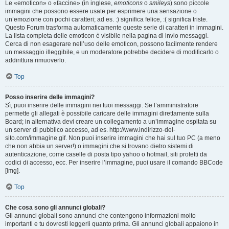
Le «emoticon» o «faccine» (in inglese,
emoticons
o
smileys
) sono piccole
immagini che possono essere usate per esprimere una sensazione o
un’emozione con pochi caratteri; ad es. :) significa felice, :( significa triste.
Questo Forum trasforma automaticamente queste serie di caratteri in immagini.
La lista completa delle emoticon è visibile nella pagina di invio messaggi.
Cerca di non esagerare nell’uso delle emoticon, possono facilmente rendere
un messaggio illeggibile, e un moderatore potrebbe decidere di modificarlo o
addirittura rimuoverlo.
Top
Posso inserire delle immagini?
Sì, puoi inserire delle immagini nei tuoi messaggi. Se l’amministratore
permette gli allegati è possibile caricare delle immagini direttamente sulla
Board; in alternativa devi creare un collegamento a un’immagine ospitata su
un server di pubblico accesso, ad es. http://www.indirizzo-del-
sito.com/immagine.gif. Non puoi inserire immagini che hai sul tuo PC (a meno
che non abbia un server!) o immagini che si trovano dietro sistemi di
autenticazione, come caselle di posta tipo yahoo o hotmail, siti protetti da
codici di accesso, ecc. Per inserire l’immagine, puoi usare il comando BBCode
[img].
Top
Che cosa sono gli annunci globali?
Gli annunci globali sono annunci che contengono informazioni molto
importanti e tu dovresti leggerli quanto prima. Gli annunci globali appaiono in