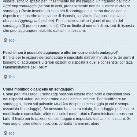
vedere, sotto lo spazio per l’inserimento del messaggio, un riquadro dal titolo
Aggiungi sondaggio
(se non lo vedi, probabilmente non hai il diritto di creare
sondaggi). Basta inserire un titolo per il sondaggio e almeno due opzioni di
risposta (per inserire un’opzione di risposta, scrivila nell’apposito spazio e
clicca su
Aggiungi un’opzione
). Puoi anche stabilire i giorni di durata del
sondaggio (0 per non porre limiti). C’è un limite al numero di opzioni di risposta
che puoi aggiungere, stabilito dall’amministratore.
Top
Perché non è possibile aggiungere ulteriori opzioni del sondaggio?
Il limite per le opzioni del sondaggio è impostato dall’amministratore. Se senti il
bisogno di aggiungere ulteriori opzioni di risposta a quelle consentite, contatta
l’amministratore del Forum.
Top
Come modifico o cancello un sondaggio?
Come per i messaggi, i sondaggi possono essere modificati e cancellati solo
dai rispettivi autori, dai moderatori e dall’amministratore. Per modificare un
sondaggio, clicca sul pulsante
Modifica
del primo messaggio (a cui è sempre
associato il sondaggio). Se nessuno ha ancora votato, il sondaggio può essere
modificato o cancellato, altrimenti solo i moderatori e l’amministratore possono
farlo. Il limite per le opzioni del sondaggio è impostato dall’amministratore. Se
vuoi aggiungere ulteriori opzioni, contatta l’amministratore.
Top