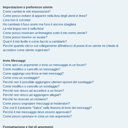
Impostazioni e preferenze utente
Come cambio le mie impostazioni?
Come posso evitare di apparire nella lista degli utenti in linea?
L’ora non è corretta!
Ho cambiato il fuso orario ma l’ora è ancora sbagliata
La mia lingua non è nella lista!
Come posso mostrare un’immagine sotto il mio nome utente?
Come posso inserire un avatar?
Qual è il mio livello e come faccio a cambiarlo?
Perché quando clicco sul collegamento all’indirizzo di posta di un utente mi chiede di
accedere come utente registrato?
Invio Messaggi
Come apro un argomento o invio un messaggio in un forum?
Come modifico o cancello un messaggio?
Come aggiungo una firma ai miei messaggi?
Come creo un sondaggio?
Perché non è possibile aggiungere ulteriori opzioni del sondaggio?
Come modifico o cancello un sondaggio?
Perché non riesco ad accedere a un forum?
Perché non riesco ad aggiungere allegati?
Perché ho ricevuto un richiamo?
Come posso segnalare messaggi ai moderatori?
Che cos’è il pulsante “Salva” nella finestra di invio dei messaggi?
Perché il mio messaggio deve essere approvato?
Come posso spostare in cima un mio argomento?
Formattazione e tipi di argomenti