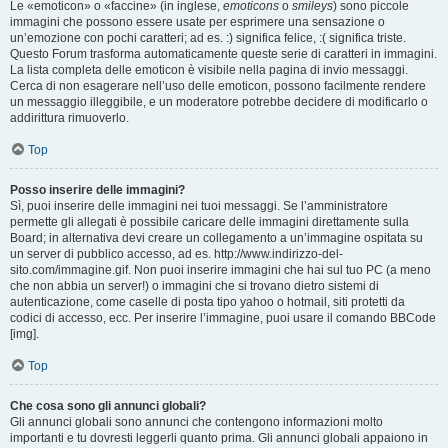
Le «emoticon» o «faccine» (in inglese,
emoticons
o
smileys
) sono piccole
immagini che possono essere usate per esprimere una sensazione o
un’emozione con pochi caratteri; ad es. :) significa felice, :( significa triste.
Questo Forum trasforma automaticamente queste serie di caratteri in immagini.
La lista completa delle emoticon è visibile nella pagina di invio messaggi.
Cerca di non esagerare nell’uso delle emoticon, possono facilmente rendere
un messaggio illeggibile, e un moderatore potrebbe decidere di modificarlo o
addirittura rimuoverlo.
Top
Posso inserire delle immagini?
Sì, puoi inserire delle immagini nei tuoi messaggi. Se l’amministratore
permette gli allegati è possibile caricare delle immagini direttamente sulla
Board; in alternativa devi creare un collegamento a un’immagine ospitata su
un server di pubblico accesso, ad es. http://www.indirizzo-del-
sito.com/immagine.gif. Non puoi inserire immagini che hai sul tuo PC (a meno
che non abbia un server!) o immagini che si trovano dietro sistemi di
autenticazione, come caselle di posta tipo yahoo o hotmail, siti protetti da
codici di accesso, ecc. Per inserire l’immagine, puoi usare il comando BBCode
[img].
Top
Che cosa sono gli annunci globali?
Gli annunci globali sono annunci che contengono informazioni molto
importanti e tu dovresti leggerli quanto prima. Gli annunci globali appaiono in