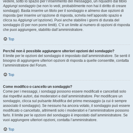
vedere, sotto lo spazio per l’inserimento del messaggio, un riquadro dal titolo
Aggiungi sondaggio
(se non lo vedi, probabilmente non hai il diritto di creare
sondaggi). Basta inserire un titolo per il sondaggio e almeno due opzioni di
risposta (per inserire un’opzione di risposta, scrivila nell’apposito spazio e
clicca su
Aggiungi un’opzione
). Puoi anche stabilire i giorni di durata del
sondaggio (0 per non porre limiti). C’è un limite al numero di opzioni di risposta
che puoi aggiungere, stabilito dall’amministratore.
Top
Perché non è possibile aggiungere ulteriori opzioni del sondaggio?
Il limite per le opzioni del sondaggio è impostato dall’amministratore. Se senti il
bisogno di aggiungere ulteriori opzioni di risposta a quelle consentite, contatta
l’amministratore del Forum.
Top
Come modifico o cancello un sondaggio?
Come per i messaggi, i sondaggi possono essere modificati e cancellati solo
dai rispettivi autori, dai moderatori e dall’amministratore. Per modificare un
sondaggio, clicca sul pulsante
Modifica
del primo messaggio (a cui è sempre
associato il sondaggio). Se nessuno ha ancora votato, il sondaggio può essere
modificato o cancellato, altrimenti solo i moderatori e l’amministratore possono
farlo. Il limite per le opzioni del sondaggio è impostato dall’amministratore. Se
vuoi aggiungere ulteriori opzioni, contatta l’amministratore.
Top