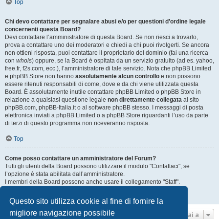
Top
Chi devo contattare per segnalare abusi e/o per questioni d’ordine legale
concernenti questa Board?
Devi contattare l’amministratore di questa Board. Se non riesci a trovarlo,
prova a contattare uno dei moderatori e chiedi a chi puoi rivolgerti. Se ancora
non ottieni risposta, puoi contattare il proprietario del dominio (fai una ricerca
con
whois
) oppure, se la Board è ospitata da un servizio gratuito (ad es. yahoo,
free.fr, f2s.com, ecc.), l’amministratore di tale servizio. Nota che phpBB Limited
e phpBB Store non hanno
assolutamente alcun controllo
e non possono
essere ritenuti responsabili di come, dove e da chi viene utilizzata questa
Board. È assolutamente inutile contattare phpBB Limited o phpBB Store in
relazione a qualsiasi questione legale
non direttamente collegata
al sito
phpBB.com, phpBB-Italia.it o al software phpBB stesso. I messaggi di posta
elettronica inviati a phpBB Limited o a phpBB Store riguardanti l’uso da parte
di terzi di questo programma non riceveranno risposta.
Top
Come posso contattare un amministratore del Forum?
Tutti gli utenti della Board possono utilizzare il modulo "Contattaci", se
l’opzione è stata abilitata dall’amministratore.
I membri della Board possono anche usare il collegamento "Staff".
Top
Questo sito utilizza cookie al fine di fornire la
migliore navigazione possibile
Vai a