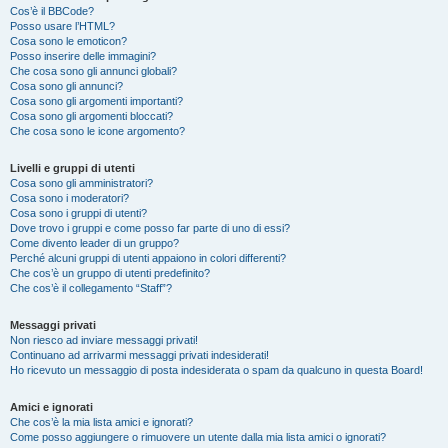
Cos’è il BBCode?
Posso usare l’HTML?
Cosa sono le emoticon?
Posso inserire delle immagini?
Che cosa sono gli annunci globali?
Cosa sono gli annunci?
Cosa sono gli argomenti importanti?
Cosa sono gli argomenti bloccati?
Che cosa sono le icone argomento?
Livelli e gruppi di utenti
Cosa sono gli amministratori?
Cosa sono i moderatori?
Cosa sono i gruppi di utenti?
Dove trovo i gruppi e come posso far parte di uno di essi?
Come divento leader di un gruppo?
Perché alcuni gruppi di utenti appaiono in colori differenti?
Che cos’è un gruppo di utenti predefinito?
Che cos’è il collegamento “Staff”?
Messaggi privati
Non riesco ad inviare messaggi privati!
Continuano ad arrivarmi messaggi privati indesiderati!
Ho ricevuto un messaggio di posta indesiderata o spam da qualcuno in questa Board!
Amici e ignorati
Che cos’è la mia lista amici e ignorati?
Come posso aggiungere o rimuovere un utente dalla mia lista amici o ignorati?