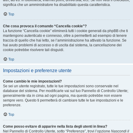
altri, ad es. in biblioteca, Internet point, università, ecc. Se non vedi il checkbox,
significa che un amministratore ha disabilitato questa caratteristica.
Top
Che cosa provoca il comando “Cancella cookie”?
La funzione “Cancella cookie” eliminerà tutti i cookie generati da phpBB che ti
mantengono autenticato e connesso, oltre a permetterti ad esempio di tenere
traccia di quello che hai letto, se l’amministrazione ha attivato la funzione. Se
hai avuto problemi di accesso o di uscita dal sistema, la cancellazione dei
cookie potrebbe risolvere tali disguidi.
Top
Impostazioni e preferenze utente
Come cambio le mie impostazioni?
Se sei un utente registrato, tutte le tue impostazioni sono conservate nel
database del sistema. Per modificarle vai sul tuo Pannello di Controllo Utente;
generalmente sta in cima ad ogni pagina, ma questo potrebbe non essere
sempre vero. Questo ti permetterà di cambiare tutte le tue impostazioni e le
preferenze.
Top
Come posso evitare di apparire nella lista degli utenti in linea?
Nel Pannello di Controllo Utente, sotto “Preferenze”, trovi l’opzione
Nascondi il