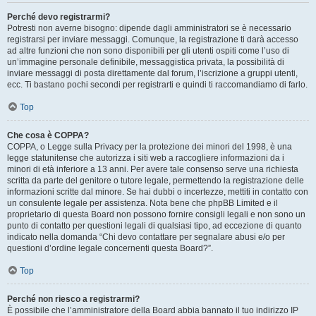
Perché devo registrarmi?
Potresti non averne bisogno: dipende dagli amministratori se è necessario
registrarsi per inviare messaggi. Comunque, la registrazione ti darà accesso
ad altre funzioni che non sono disponibili per gli utenti ospiti come l’uso di
un’immagine personale definibile, messaggistica privata, la possibilità di
inviare messaggi di posta direttamente dal forum, l’iscrizione a gruppi utenti,
ecc. Ti bastano pochi secondi per registrarti e quindi ti raccomandiamo di farlo.
Top
Che cosa è COPPA?
COPPA, o Legge sulla Privacy per la protezione dei minori del 1998, è una
legge statunitense che autorizza i siti web a raccogliere informazioni da i
minori di età inferiore a 13 anni. Per avere tale consenso serve una richiesta
scritta da parte del genitore o tutore legale, permettendo la registrazione delle
informazioni scritte dal minore. Se hai dubbi o incertezze, mettiti in contatto con
un consulente legale per assistenza. Nota bene che phpBB Limited e il
proprietario di questa Board non possono fornire consigli legali e non sono un
punto di contatto per questioni legali di qualsiasi tipo, ad eccezione di quanto
indicato nella domanda “Chi devo contattare per segnalare abusi e/o per
questioni d’ordine legale concernenti questa Board?”.
Top
Perché non riesco a registrarmi?
È possibile che l’amministratore della Board abbia bannato il tuo indirizzo IP