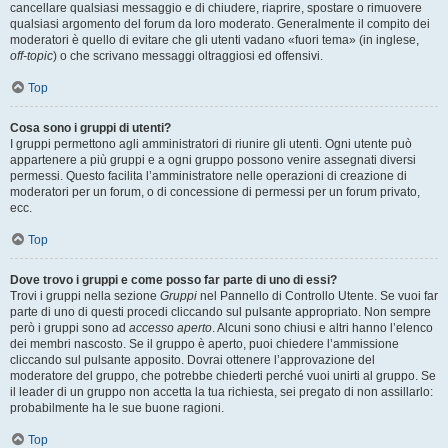
cancellare qualsiasi messaggio e di chiudere, riaprire, spostare o rimuovere
qualsiasi argomento del forum da loro moderato. Generalmente il compito dei
moderatori è quello di evitare che gli utenti vadano «fuori tema» (in inglese,
off-topic
) o che scrivano messaggi oltraggiosi ed offensivi.
Top
Cosa sono i gruppi di utenti?
I gruppi permettono agli amministratori di riunire gli utenti. Ogni utente può
appartenere a più gruppi e a ogni gruppo possono venire assegnati diversi
permessi. Questo facilita l’amministratore nelle operazioni di creazione di
moderatori per un forum, o di concessione di permessi per un forum privato,
ecc.
Top
Dove trovo i gruppi e come posso far parte di uno di essi?
Trovi i gruppi nella sezione
Gruppi
nel Pannello di Controllo Utente. Se vuoi far
parte di uno di questi procedi cliccando sul pulsante appropriato. Non sempre
però i gruppi sono ad
accesso aperto
. Alcuni sono chiusi e altri hanno l’elenco
dei membri nascosto. Se il gruppo è aperto, puoi chiedere l’ammissione
cliccando sul pulsante apposito. Dovrai ottenere l’approvazione del
moderatore del gruppo, che potrebbe chiederti perché vuoi unirti al gruppo. Se
il leader di un gruppo non accetta la tua richiesta, sei pregato di non assillarlo:
probabilmente ha le sue buone ragioni.
Top