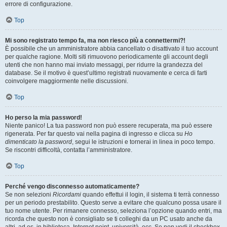
errore di configurazione.
Top
Mi sono registrato tempo fa, ma non riesco più a connettermi?!
È possibile che un amministratore abbia cancellato o disattivato il tuo account
per qualche ragione. Molti siti rimuovono periodicamente gli account degli
utenti che non hanno mai inviato messaggi, per ridurre la grandezza del
database. Se il motivo è quest’ultimo registrati nuovamente e cerca di farti
coinvolgere maggiormente nelle discussioni.
Top
Ho perso la mia password!
Niente panico! La tua password non può essere recuperata, ma può essere
rigenerata. Per far questo vai nella pagina di ingresso e clicca su
Ho
dimenticato la password
, segui le istruzioni e tornerai in linea in poco tempo.
Se riscontri difficoltà, contatta l’amministratore.
Top
Perché vengo disconnesso automaticamente?
Se non selezioni
Ricordami
quando effettui il login, il sistema ti terrà connesso
per un periodo prestabilito. Questo serve a evitare che qualcuno possa usare il
tuo nome utente. Per rimanere connesso, seleziona l’opzione quando entri, ma
ricorda che questo non è consigliato se ti colleghi da un PC usato anche da