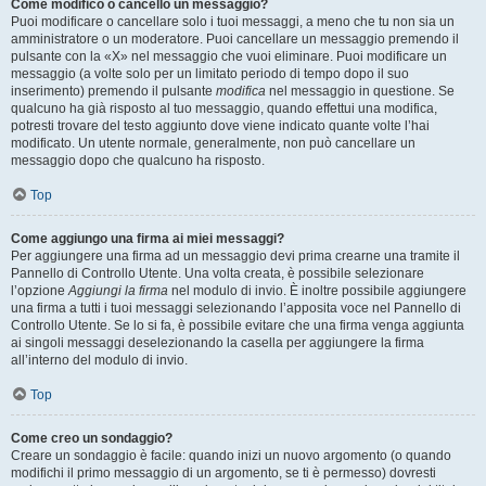
Come modifico o cancello un messaggio?
Puoi modificare o cancellare solo i tuoi messaggi, a meno che tu non sia un
amministratore o un moderatore. Puoi cancellare un messaggio premendo il
pulsante con la «X» nel messaggio che vuoi eliminare. Puoi modificare un
messaggio (a volte solo per un limitato periodo di tempo dopo il suo
inserimento) premendo il pulsante
modifica
nel messaggio in questione. Se
qualcuno ha già risposto al tuo messaggio, quando effettui una modifica,
potresti trovare del testo aggiunto dove viene indicato quante volte l’hai
modificato. Un utente normale, generalmente, non può cancellare un
messaggio dopo che qualcuno ha risposto.
Top
Come aggiungo una firma ai miei messaggi?
Per aggiungere una firma ad un messaggio devi prima crearne una tramite il
Pannello di Controllo Utente. Una volta creata, è possibile selezionare
l’opzione
Aggiungi la firma
nel modulo di invio. È inoltre possibile aggiungere
una firma a tutti i tuoi messaggi selezionando l’apposita voce nel Pannello di
Controllo Utente. Se lo si fa, è possibile evitare che una firma venga aggiunta
ai singoli messaggi deselezionando la casella per aggiungere la firma
all’interno del modulo di invio.
Top
Come creo un sondaggio?
Creare un sondaggio è facile: quando inizi un nuovo argomento (o quando
modifichi il primo messaggio di un argomento, se ti è permesso) dovresti