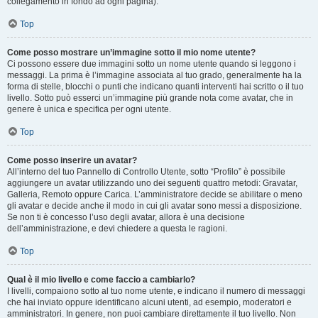
collegamento in fondo ad ogni pagina).
Top
Come posso mostrare un’immagine sotto il mio nome utente?
Ci possono essere due immagini sotto un nome utente quando si leggono i
messaggi. La prima è l’immagine associata al tuo grado, generalmente ha la
forma di stelle, blocchi o punti che indicano quanti interventi hai scritto o il tuo
livello. Sotto può esserci un’immagine più grande nota come avatar, che in
genere è unica e specifica per ogni utente.
Top
Come posso inserire un avatar?
All’interno del tuo Pannello di Controllo Utente, sotto “Profilo” è possibile
aggiungere un avatar utilizzando uno dei seguenti quattro metodi: Gravatar,
Galleria, Remoto oppure Carica. L’amministratore decide se abilitare o meno
gli avatar e decide anche il modo in cui gli avatar sono messi a disposizione.
Se non ti è concesso l’uso degli avatar, allora è una decisione
dell’amministrazione, e devi chiedere a questa le ragioni.
Top
Qual è il mio livello e come faccio a cambiarlo?
I livelli, compaiono sotto al tuo nome utente, e indicano il numero di messaggi
che hai inviato oppure identificano alcuni utenti, ad esempio, moderatori e
amministratori. In genere, non puoi cambiare direttamente il tuo livello. Non