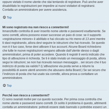
oppure vietato il nome utente che stai tentando di registrare. Può anche aver
disabilitato le registrazioni per impedire ai nuovi visitatori di registrarsi.
Contatta un amministratore per avere assistenza.
Top
Mi sono registrato ma non riesco a connettermi!
Innanzitutto controlla di aver inserito nome utente e password esattamente. Se
sono corretti, allora possono esser successe un paio di cose: se il supporto
«registrazione minore» è abilitato e hai cliccato su
Ho meno di 13 anni
mentre
ti stavi registrando, allora devi seguire le istruzioni che hai ricevuto. Se questo
non è il tuo caso, forse devi attivare il tuo account. Alcune Board richiedono
che tutte le nuove registrazioni vengano attivate dall’utente stesso o dagli
amministratori, prima di poter accedere. Quando ti registri ti verrà indicato che
tipo di attivazione è richiesta. Se ti è stato inviato un messaggio di posta, allora
segui le istruzioni; se non hai ricevuto nessun messaggio... sei sicuro che il tuo
indirizzo di posta sia valido? (L’attivazione via posta serve a ridurre la
possibilità di avere utenti anonimi che abusano della Board.) Se sei sicuro che
l’indirizzo di posta che hai usato sia corretto, allora prova a contattare un
amministratore.
Top
Perché non riesco a connettermi?
Ci sono svariati motivi per cui questo succede. Per prima cosa controlla che
nome utente e password siano corretti. Di solito il problema è questo, altrimenti
contatta un amministratore: potresti essere stato bannato o potrebbe esserci un