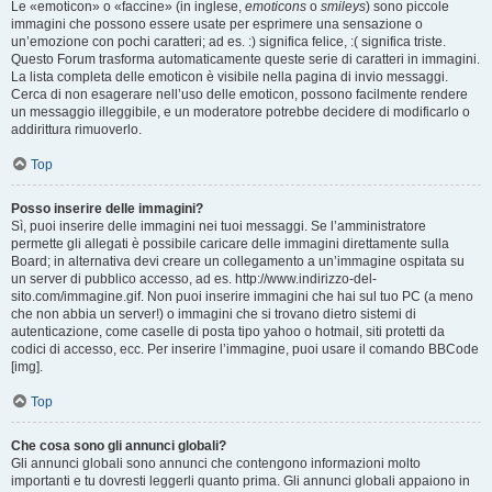
Le «emoticon» o «faccine» (in inglese,
emoticons
o
smileys
) sono piccole
immagini che possono essere usate per esprimere una sensazione o
un’emozione con pochi caratteri; ad es. :) significa felice, :( significa triste.
Questo Forum trasforma automaticamente queste serie di caratteri in immagini.
La lista completa delle emoticon è visibile nella pagina di invio messaggi.
Cerca di non esagerare nell’uso delle emoticon, possono facilmente rendere
un messaggio illeggibile, e un moderatore potrebbe decidere di modificarlo o
addirittura rimuoverlo.
Top
Posso inserire delle immagini?
Sì, puoi inserire delle immagini nei tuoi messaggi. Se l’amministratore
permette gli allegati è possibile caricare delle immagini direttamente sulla
Board; in alternativa devi creare un collegamento a un’immagine ospitata su
un server di pubblico accesso, ad es. http://www.indirizzo-del-
sito.com/immagine.gif. Non puoi inserire immagini che hai sul tuo PC (a meno
che non abbia un server!) o immagini che si trovano dietro sistemi di
autenticazione, come caselle di posta tipo yahoo o hotmail, siti protetti da
codici di accesso, ecc. Per inserire l’immagine, puoi usare il comando BBCode
[img].
Top
Che cosa sono gli annunci globali?
Gli annunci globali sono annunci che contengono informazioni molto
importanti e tu dovresti leggerli quanto prima. Gli annunci globali appaiono in