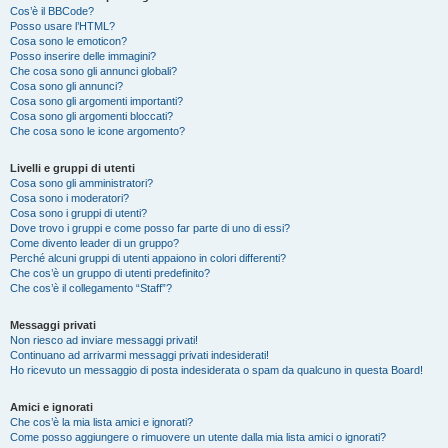
Cos’è il BBCode?
Posso usare l’HTML?
Cosa sono le emoticon?
Posso inserire delle immagini?
Che cosa sono gli annunci globali?
Cosa sono gli annunci?
Cosa sono gli argomenti importanti?
Cosa sono gli argomenti bloccati?
Che cosa sono le icone argomento?
Livelli e gruppi di utenti
Cosa sono gli amministratori?
Cosa sono i moderatori?
Cosa sono i gruppi di utenti?
Dove trovo i gruppi e come posso far parte di uno di essi?
Come divento leader di un gruppo?
Perché alcuni gruppi di utenti appaiono in colori differenti?
Che cos’è un gruppo di utenti predefinito?
Che cos’è il collegamento “Staff”?
Messaggi privati
Non riesco ad inviare messaggi privati!
Continuano ad arrivarmi messaggi privati indesiderati!
Ho ricevuto un messaggio di posta indesiderata o spam da qualcuno in questa Board!
Amici e ignorati
Che cos’è la mia lista amici e ignorati?
Come posso aggiungere o rimuovere un utente dalla mia lista amici o ignorati?