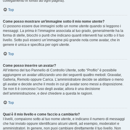
collegamento in fondo ad ogni pagina).
Top
Come posso mostrare un’immagine sotto il mio nome utente?
Ci possono essere due immagini sotto un nome utente quando si leggono i
messaggi. La prima è l’immagine associata al tuo grado, generalmente ha la
forma di stelle, blocchi o punti che indicano quanti interventi hai scritto o il tuo
livello. Sotto può esserci un’immagine più grande nota come avatar, che in
genere è unica e specifica per ogni utente.
Top
Come posso inserire un avatar?
All’interno del tuo Pannello di Controllo Utente, sotto “Profilo” è possibile
aggiungere un avatar utilizzando uno dei seguenti quattro metodi: Gravatar,
Galleria, Remoto oppure Carica. L’amministratore decide se abilitare o meno
gli avatar e decide anche il modo in cui gli avatar sono messi a disposizione.
Se non ti è concesso l’uso degli avatar, allora è una decisione
dell’amministrazione, e devi chiedere a questa le ragioni.
Top
Qual è il mio livello e come faccio a cambiarlo?
I livelli, compaiono sotto al tuo nome utente, e indicano il numero di messaggi
che hai inviato oppure identificano alcuni utenti, ad esempio, moderatori e
amministratori. In genere, non puoi cambiare direttamente il tuo livello. Non