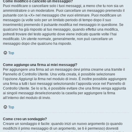
Come modifico o cancello un messaggio?
Puoi modificare o cancellare solo i tuoi messaggi, a meno che tu non sia un
amministratore o un moderatore. Puoi cancellare un messaggio premendo il
pulsante con la «X» nel messaggio che vuoi eliminare. Puoi modificare un
messaggio (a volte solo per un limitato periodo di tempo dopo il suo
inserimento) premendo il pulsante
modifica
nel messaggio in questione. Se
qualcuno ha già risposto al tuo messaggio, quando effettui una modifica,
potresti trovare del testo aggiunto dove viene indicato quante volte l’hai
modificato. Un utente normale, generalmente, non può cancellare un
messaggio dopo che qualcuno ha risposto.
Top
Come aggiungo una firma ai miei messaggi?
Per aggiungere una firma ad un messaggio devi prima crearne una tramite il
Pannello di Controllo Utente. Una volta creata, è possibile selezionare
l’opzione
Aggiungi la firma
nel modulo di invio. È inoltre possibile aggiungere
una firma a tutti i tuoi messaggi selezionando l’apposita voce nel Pannello di
Controllo Utente. Se lo si fa, è possibile evitare che una firma venga aggiunta
ai singoli messaggi deselezionando la casella per aggiungere la firma
all’interno del modulo di invio.
Top
Come creo un sondaggio?
Creare un sondaggio è facile: quando inizi un nuovo argomento (o quando
modifichi il primo messaggio di un argomento, se ti è permesso) dovresti