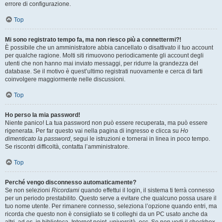
errore di configurazione.
Top
Mi sono registrato tempo fa, ma non riesco più a connettermi?!
È possibile che un amministratore abbia cancellato o disattivato il tuo account
per qualche ragione. Molti siti rimuovono periodicamente gli account degli
utenti che non hanno mai inviato messaggi, per ridurre la grandezza del
database. Se il motivo è quest’ultimo registrati nuovamente e cerca di farti
coinvolgere maggiormente nelle discussioni.
Top
Ho perso la mia password!
Niente panico! La tua password non può essere recuperata, ma può essere
rigenerata. Per far questo vai nella pagina di ingresso e clicca su
Ho
dimenticato la password
, segui le istruzioni e tornerai in linea in poco tempo.
Se riscontri difficoltà, contatta l’amministratore.
Top
Perché vengo disconnesso automaticamente?
Se non selezioni
Ricordami
quando effettui il login, il sistema ti terrà connesso
per un periodo prestabilito. Questo serve a evitare che qualcuno possa usare il
tuo nome utente. Per rimanere connesso, seleziona l’opzione quando entri, ma
ricorda che questo non è consigliato se ti colleghi da un PC usato anche da