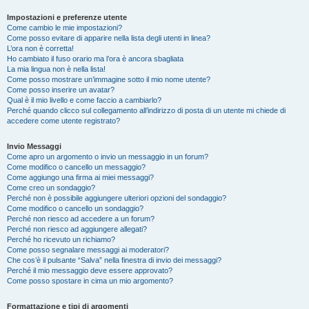
Impostazioni e preferenze utente
Come cambio le mie impostazioni?
Come posso evitare di apparire nella lista degli utenti in linea?
L’ora non è corretta!
Ho cambiato il fuso orario ma l’ora è ancora sbagliata
La mia lingua non è nella lista!
Come posso mostrare un’immagine sotto il mio nome utente?
Come posso inserire un avatar?
Qual è il mio livello e come faccio a cambiarlo?
Perché quando clicco sul collegamento all’indirizzo di posta di un utente mi chiede di
accedere come utente registrato?
Invio Messaggi
Come apro un argomento o invio un messaggio in un forum?
Come modifico o cancello un messaggio?
Come aggiungo una firma ai miei messaggi?
Come creo un sondaggio?
Perché non è possibile aggiungere ulteriori opzioni del sondaggio?
Come modifico o cancello un sondaggio?
Perché non riesco ad accedere a un forum?
Perché non riesco ad aggiungere allegati?
Perché ho ricevuto un richiamo?
Come posso segnalare messaggi ai moderatori?
Che cos’è il pulsante “Salva” nella finestra di invio dei messaggi?
Perché il mio messaggio deve essere approvato?
Come posso spostare in cima un mio argomento?
Formattazione e tipi di argomenti