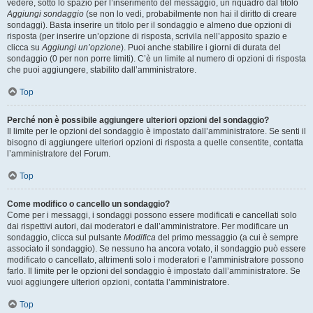
vedere, sotto lo spazio per l’inserimento del messaggio, un riquadro dal titolo
Aggiungi sondaggio
(se non lo vedi, probabilmente non hai il diritto di creare
sondaggi). Basta inserire un titolo per il sondaggio e almeno due opzioni di
risposta (per inserire un’opzione di risposta, scrivila nell’apposito spazio e
clicca su
Aggiungi un’opzione
). Puoi anche stabilire i giorni di durata del
sondaggio (0 per non porre limiti). C’è un limite al numero di opzioni di risposta
che puoi aggiungere, stabilito dall’amministratore.
Top
Perché non è possibile aggiungere ulteriori opzioni del sondaggio?
Il limite per le opzioni del sondaggio è impostato dall’amministratore. Se senti il
bisogno di aggiungere ulteriori opzioni di risposta a quelle consentite, contatta
l’amministratore del Forum.
Top
Come modifico o cancello un sondaggio?
Come per i messaggi, i sondaggi possono essere modificati e cancellati solo
dai rispettivi autori, dai moderatori e dall’amministratore. Per modificare un
sondaggio, clicca sul pulsante
Modifica
del primo messaggio (a cui è sempre
associato il sondaggio). Se nessuno ha ancora votato, il sondaggio può essere
modificato o cancellato, altrimenti solo i moderatori e l’amministratore possono
farlo. Il limite per le opzioni del sondaggio è impostato dall’amministratore. Se
vuoi aggiungere ulteriori opzioni, contatta l’amministratore.
Top