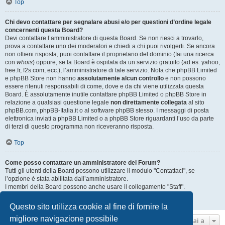
Top
Chi devo contattare per segnalare abusi e/o per questioni d’ordine legale
concernenti questa Board?
Devi contattare l’amministratore di questa Board. Se non riesci a trovarlo,
prova a contattare uno dei moderatori e chiedi a chi puoi rivolgerti. Se ancora
non ottieni risposta, puoi contattare il proprietario del dominio (fai una ricerca
con
whois
) oppure, se la Board è ospitata da un servizio gratuito (ad es. yahoo,
free.fr, f2s.com, ecc.), l’amministratore di tale servizio. Nota che phpBB Limited
e phpBB Store non hanno
assolutamente alcun controllo
e non possono
essere ritenuti responsabili di come, dove e da chi viene utilizzata questa
Board. È assolutamente inutile contattare phpBB Limited o phpBB Store in
relazione a qualsiasi questione legale
non direttamente collegata
al sito
phpBB.com, phpBB-Italia.it o al software phpBB stesso. I messaggi di posta
elettronica inviati a phpBB Limited o a phpBB Store riguardanti l’uso da parte
di terzi di questo programma non riceveranno risposta.
Top
Come posso contattare un amministratore del Forum?
Tutti gli utenti della Board possono utilizzare il modulo "Contattaci", se
l’opzione è stata abilitata dall’amministratore.
I membri della Board possono anche usare il collegamento "Staff".
Top
Questo sito utilizza cookie al fine di fornire la
migliore navigazione possibile
Vai a