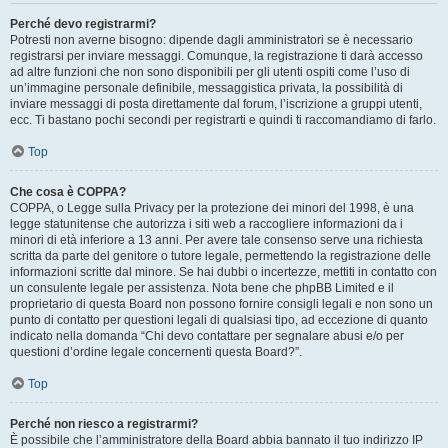
Perché devo registrarmi?
Potresti non averne bisogno: dipende dagli amministratori se è necessario
registrarsi per inviare messaggi. Comunque, la registrazione ti darà accesso
ad altre funzioni che non sono disponibili per gli utenti ospiti come l’uso di
un’immagine personale definibile, messaggistica privata, la possibilità di
inviare messaggi di posta direttamente dal forum, l’iscrizione a gruppi utenti,
ecc. Ti bastano pochi secondi per registrarti e quindi ti raccomandiamo di farlo.
Top
Che cosa è COPPA?
COPPA, o Legge sulla Privacy per la protezione dei minori del 1998, è una
legge statunitense che autorizza i siti web a raccogliere informazioni da i
minori di età inferiore a 13 anni. Per avere tale consenso serve una richiesta
scritta da parte del genitore o tutore legale, permettendo la registrazione delle
informazioni scritte dal minore. Se hai dubbi o incertezze, mettiti in contatto con
un consulente legale per assistenza. Nota bene che phpBB Limited e il
proprietario di questa Board non possono fornire consigli legali e non sono un
punto di contatto per questioni legali di qualsiasi tipo, ad eccezione di quanto
indicato nella domanda “Chi devo contattare per segnalare abusi e/o per
questioni d’ordine legale concernenti questa Board?”.
Top
Perché non riesco a registrarmi?
È possibile che l’amministratore della Board abbia bannato il tuo indirizzo IP