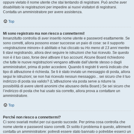
oppure vietato il nome utente che stai tentando di registrare. Può anche aver
disabilitato le registrazioni per impedire ai nuovi visitatori di registrarsi.
Contatta un amministratore per avere assistenza.
Top
Mi sono registrato ma non riesco a connettermi!
Innanzitutto controlla di aver inserito nome utente e password esattamente. Se
sono corretti, allora possono esser successe un paio di cose: se il supporto
«registrazione minore» è abilitato e hai cliccato su
Ho meno di 13 anni
mentre
ti stavi registrando, allora devi seguire le istruzioni che hai ricevuto. Se questo
non è il tuo caso, forse devi attivare il tuo account. Alcune Board richiedono
che tutte le nuove registrazioni vengano attivate dall’utente stesso o dagli
amministratori, prima di poter accedere. Quando ti registri ti verrà indicato che
tipo di attivazione è richiesta. Se ti è stato inviato un messaggio di posta, allora
segui le istruzioni; se non hai ricevuto nessun messaggio... sei sicuro che il tuo
indirizzo di posta sia valido? (L’attivazione via posta serve a ridurre la
possibilità di avere utenti anonimi che abusano della Board.) Se sei sicuro che
l’indirizzo di posta che hai usato sia corretto, allora prova a contattare un
amministratore.
Top
Perché non riesco a connettermi?
Ci sono svariati motivi per cui questo succede. Per prima cosa controlla che
nome utente e password siano corretti. Di solito il problema è questo, altrimenti
contatta un amministratore: potresti essere stato bannato o potrebbe esserci un