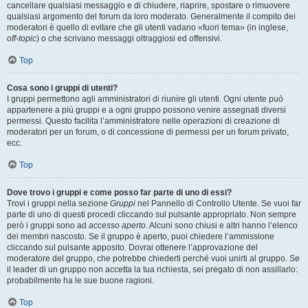
cancellare qualsiasi messaggio e di chiudere, riaprire, spostare o rimuovere
qualsiasi argomento del forum da loro moderato. Generalmente il compito dei
moderatori è quello di evitare che gli utenti vadano «fuori tema» (in inglese,
off-topic
) o che scrivano messaggi oltraggiosi ed offensivi.
Top
Cosa sono i gruppi di utenti?
I gruppi permettono agli amministratori di riunire gli utenti. Ogni utente può
appartenere a più gruppi e a ogni gruppo possono venire assegnati diversi
permessi. Questo facilita l’amministratore nelle operazioni di creazione di
moderatori per un forum, o di concessione di permessi per un forum privato,
ecc.
Top
Dove trovo i gruppi e come posso far parte di uno di essi?
Trovi i gruppi nella sezione
Gruppi
nel Pannello di Controllo Utente. Se vuoi far
parte di uno di questi procedi cliccando sul pulsante appropriato. Non sempre
però i gruppi sono ad
accesso aperto
. Alcuni sono chiusi e altri hanno l’elenco
dei membri nascosto. Se il gruppo è aperto, puoi chiedere l’ammissione
cliccando sul pulsante apposito. Dovrai ottenere l’approvazione del
moderatore del gruppo, che potrebbe chiederti perché vuoi unirti al gruppo. Se
il leader di un gruppo non accetta la tua richiesta, sei pregato di non assillarlo:
probabilmente ha le sue buone ragioni.
Top