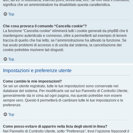
altri, ad es. in biblioteca, Internet point, università, ecc. Se non vedi il checkbox,
significa che un amministratore ha disabilitato questa caratteristica.
Top
Che cosa provoca il comando “Cancella cookie”?
La funzione “Cancella cookie” eliminerà tutti i cookie generati da phpBB che ti
mantengono autenticato e connesso, oltre a permetterti ad esempio di tenere
traccia di quello che hai letto, se l’amministrazione ha attivato la funzione. Se
hai avuto problemi di accesso o di uscita dal sistema, la cancellazione dei
cookie potrebbe risolvere tali disguidi.
Top
Impostazioni e preferenze utente
Come cambio le mie impostazioni?
Se sei un utente registrato, tutte le tue impostazioni sono conservate nel
database del sistema. Per modificarle vai sul tuo Pannello di Controllo Utente;
generalmente sta in cima ad ogni pagina, ma questo potrebbe non essere
sempre vero. Questo ti permetterà di cambiare tutte le tue impostazioni e le
preferenze.
Top
Come posso evitare di apparire nella lista degli utenti in linea?
Nel Pannello di Controllo Utente, sotto “Preferenze”, trovi l’opzione
Nascondi il