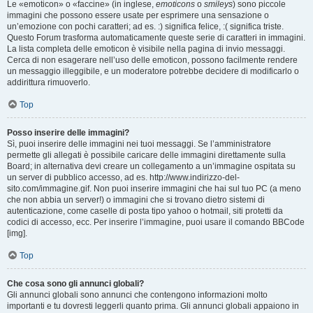
Le «emoticon» o «faccine» (in inglese,
emoticons
o
smileys
) sono piccole
immagini che possono essere usate per esprimere una sensazione o
un’emozione con pochi caratteri; ad es. :) significa felice, :( significa triste.
Questo Forum trasforma automaticamente queste serie di caratteri in immagini.
La lista completa delle emoticon è visibile nella pagina di invio messaggi.
Cerca di non esagerare nell’uso delle emoticon, possono facilmente rendere
un messaggio illeggibile, e un moderatore potrebbe decidere di modificarlo o
addirittura rimuoverlo.
Top
Posso inserire delle immagini?
Sì, puoi inserire delle immagini nei tuoi messaggi. Se l’amministratore
permette gli allegati è possibile caricare delle immagini direttamente sulla
Board; in alternativa devi creare un collegamento a un’immagine ospitata su
un server di pubblico accesso, ad es. http://www.indirizzo-del-
sito.com/immagine.gif. Non puoi inserire immagini che hai sul tuo PC (a meno
che non abbia un server!) o immagini che si trovano dietro sistemi di
autenticazione, come caselle di posta tipo yahoo o hotmail, siti protetti da
codici di accesso, ecc. Per inserire l’immagine, puoi usare il comando BBCode
[img].
Top
Che cosa sono gli annunci globali?
Gli annunci globali sono annunci che contengono informazioni molto
importanti e tu dovresti leggerli quanto prima. Gli annunci globali appaiono in