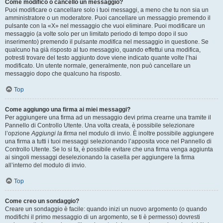
Come modifico o cancello un messaggio?
Puoi modificare o cancellare solo i tuoi messaggi, a meno che tu non sia un
amministratore o un moderatore. Puoi cancellare un messaggio premendo il
pulsante con la «X» nel messaggio che vuoi eliminare. Puoi modificare un
messaggio (a volte solo per un limitato periodo di tempo dopo il suo
inserimento) premendo il pulsante
modifica
nel messaggio in questione. Se
qualcuno ha già risposto al tuo messaggio, quando effettui una modifica,
potresti trovare del testo aggiunto dove viene indicato quante volte l’hai
modificato. Un utente normale, generalmente, non può cancellare un
messaggio dopo che qualcuno ha risposto.
Top
Come aggiungo una firma ai miei messaggi?
Per aggiungere una firma ad un messaggio devi prima crearne una tramite il
Pannello di Controllo Utente. Una volta creata, è possibile selezionare
l’opzione
Aggiungi la firma
nel modulo di invio. È inoltre possibile aggiungere
una firma a tutti i tuoi messaggi selezionando l’apposita voce nel Pannello di
Controllo Utente. Se lo si fa, è possibile evitare che una firma venga aggiunta
ai singoli messaggi deselezionando la casella per aggiungere la firma
all’interno del modulo di invio.
Top
Come creo un sondaggio?
Creare un sondaggio è facile: quando inizi un nuovo argomento (o quando
modifichi il primo messaggio di un argomento, se ti è permesso) dovresti