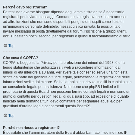
Perché devo registrarmi?
Potresti non averne bisogno: dipende dagli amministratori se è necessario
registrarsi per inviare messaggi. Comunque, la registrazione ti darà accesso
ad altre funzioni che non sono disponibili per gli utenti ospiti come l’uso di
un’immagine personale definibile, messaggistica privata, la possibilità di
inviare messaggi di posta direttamente dal forum, l’iscrizione a gruppi utenti,
ecc. Ti bastano pochi secondi per registrarti e quindi ti raccomandiamo di farlo.
Top
Che cosa è COPPA?
COPPA, o Legge sulla Privacy per la protezione dei minori del 1998, è una
legge statunitense che autorizza i siti web a raccogliere informazioni da i
minori di età inferiore a 13 anni. Per avere tale consenso serve una richiesta
scritta da parte del genitore o tutore legale, permettendo la registrazione delle
informazioni scritte dal minore. Se hai dubbi o incertezze, mettiti in contatto con
un consulente legale per assistenza. Nota bene che phpBB Limited e il
proprietario di questa Board non possono fornire consigli legali e non sono un
punto di contatto per questioni legali di qualsiasi tipo, ad eccezione di quanto
indicato nella domanda “Chi devo contattare per segnalare abusi e/o per
questioni d’ordine legale concernenti questa Board?”.
Top
Perché non riesco a registrarmi?
È possibile che l’amministratore della Board abbia bannato il tuo indirizzo IP