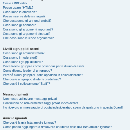
Cos’è il BBCode?
Posso usare l’HTML?
Cosa sono le emoticon?
Posso inserire delle immagini?
Che cosa sono gli annunci globali?
Cosa sono gli annunci?
Cosa sono gli argomenti importanti?
Cosa sono gli argomenti bloccati?
Che cosa sono le icone argomento?
Livelli e gruppi di utenti
Cosa sono gli amministratori?
Cosa sono i moderatori?
Cosa sono i gruppi di utenti?
Dove trovo i gruppi e come posso far parte di uno di essi?
Come divento leader di un gruppo?
Perché alcuni gruppi di utenti appaiono in colori differenti?
Che cos’è un gruppo di utenti predefinito?
Che cos’è il collegamento “Staff”?
Messaggi privati
Non riesco ad inviare messaggi privati!
Continuano ad arrivarmi messaggi privati indesiderati!
Ho ricevuto un messaggio di posta indesiderata o spam da qualcuno in questa Board!
Amici e ignorati
Che cos’è la mia lista amici e ignorati?
Come posso aggiungere o rimuovere un utente dalla mia lista amici o ignorati?