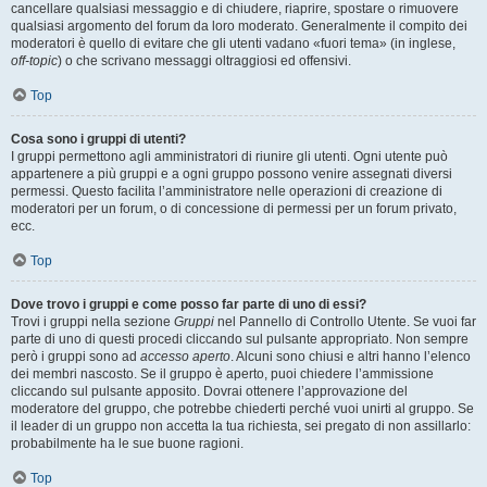
cancellare qualsiasi messaggio e di chiudere, riaprire, spostare o rimuovere
qualsiasi argomento del forum da loro moderato. Generalmente il compito dei
moderatori è quello di evitare che gli utenti vadano «fuori tema» (in inglese,
off-topic
) o che scrivano messaggi oltraggiosi ed offensivi.
Top
Cosa sono i gruppi di utenti?
I gruppi permettono agli amministratori di riunire gli utenti. Ogni utente può
appartenere a più gruppi e a ogni gruppo possono venire assegnati diversi
permessi. Questo facilita l’amministratore nelle operazioni di creazione di
moderatori per un forum, o di concessione di permessi per un forum privato,
ecc.
Top
Dove trovo i gruppi e come posso far parte di uno di essi?
Trovi i gruppi nella sezione
Gruppi
nel Pannello di Controllo Utente. Se vuoi far
parte di uno di questi procedi cliccando sul pulsante appropriato. Non sempre
però i gruppi sono ad
accesso aperto
. Alcuni sono chiusi e altri hanno l’elenco
dei membri nascosto. Se il gruppo è aperto, puoi chiedere l’ammissione
cliccando sul pulsante apposito. Dovrai ottenere l’approvazione del
moderatore del gruppo, che potrebbe chiederti perché vuoi unirti al gruppo. Se
il leader di un gruppo non accetta la tua richiesta, sei pregato di non assillarlo:
probabilmente ha le sue buone ragioni.
Top