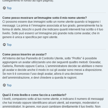
collegamento in fondo ad ogni pagina).
Top
Come posso mostrare un’immagine sotto il mio nome utente?
Ci possono essere due immagini sotto un nome utente quando si leggono i
messaggi. La prima è l’immagine associata al tuo grado, generalmente ha la
forma di stelle, blocchi o punti che indicano quanti interventi hai scritto o il tuo
livello. Sotto può esserci un’immagine più grande nota come avatar, che in
genere è unica e specifica per ogni utente.
Top
Come posso inserire un avatar?
All’interno del tuo Pannello di Controllo Utente, sotto “Profilo” è possibile
aggiungere un avatar utilizzando uno dei seguenti quattro metodi: Gravatar,
Galleria, Remoto oppure Carica. L’amministratore decide se abilitare o meno
gli avatar e decide anche il modo in cui gli avatar sono messi a disposizione.
Se non ti è concesso l’uso degli avatar, allora è una decisione
dell’amministrazione, e devi chiedere a questa le ragioni.
Top
Qual è il mio livello e come faccio a cambiarlo?
I livelli, compaiono sotto al tuo nome utente, e indicano il numero di messaggi
che hai inviato oppure identificano alcuni utenti, ad esempio, moderatori e
amministratori. In genere, non puoi cambiare direttamente il tuo livello. Non