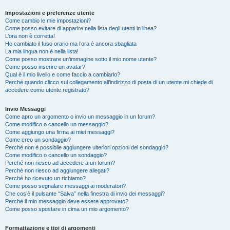
Impostazioni e preferenze utente
Come cambio le mie impostazioni?
Come posso evitare di apparire nella lista degli utenti in linea?
L’ora non è corretta!
Ho cambiato il fuso orario ma l’ora è ancora sbagliata
La mia lingua non è nella lista!
Come posso mostrare un’immagine sotto il mio nome utente?
Come posso inserire un avatar?
Qual è il mio livello e come faccio a cambiarlo?
Perché quando clicco sul collegamento all’indirizzo di posta di un utente mi chiede di
accedere come utente registrato?
Invio Messaggi
Come apro un argomento o invio un messaggio in un forum?
Come modifico o cancello un messaggio?
Come aggiungo una firma ai miei messaggi?
Come creo un sondaggio?
Perché non è possibile aggiungere ulteriori opzioni del sondaggio?
Come modifico o cancello un sondaggio?
Perché non riesco ad accedere a un forum?
Perché non riesco ad aggiungere allegati?
Perché ho ricevuto un richiamo?
Come posso segnalare messaggi ai moderatori?
Che cos’è il pulsante “Salva” nella finestra di invio dei messaggi?
Perché il mio messaggio deve essere approvato?
Come posso spostare in cima un mio argomento?
Formattazione e tipi di argomenti