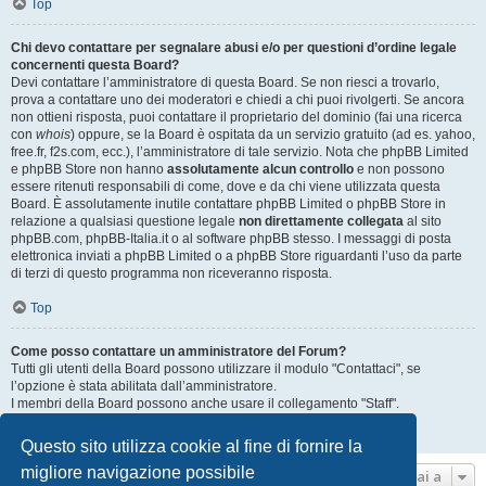
Top
Chi devo contattare per segnalare abusi e/o per questioni d’ordine legale
concernenti questa Board?
Devi contattare l’amministratore di questa Board. Se non riesci a trovarlo,
prova a contattare uno dei moderatori e chiedi a chi puoi rivolgerti. Se ancora
non ottieni risposta, puoi contattare il proprietario del dominio (fai una ricerca
con
whois
) oppure, se la Board è ospitata da un servizio gratuito (ad es. yahoo,
free.fr, f2s.com, ecc.), l’amministratore di tale servizio. Nota che phpBB Limited
e phpBB Store non hanno
assolutamente alcun controllo
e non possono
essere ritenuti responsabili di come, dove e da chi viene utilizzata questa
Board. È assolutamente inutile contattare phpBB Limited o phpBB Store in
relazione a qualsiasi questione legale
non direttamente collegata
al sito
phpBB.com, phpBB-Italia.it o al software phpBB stesso. I messaggi di posta
elettronica inviati a phpBB Limited o a phpBB Store riguardanti l’uso da parte
di terzi di questo programma non riceveranno risposta.
Top
Come posso contattare un amministratore del Forum?
Tutti gli utenti della Board possono utilizzare il modulo "Contattaci", se
l’opzione è stata abilitata dall’amministratore.
I membri della Board possono anche usare il collegamento "Staff".
Top
Questo sito utilizza cookie al fine di fornire la
migliore navigazione possibile
Vai a