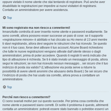
oppure vietato il nome utente che stai tentando di registrare. Può anche aver
disabilitato le registrazioni per impedire ai nuovi visitatori di registrarsi.
Contatta un amministratore per avere assistenza.
Top
Mi sono registrato ma non riesco a connettermi!
Innanzitutto controlla di aver inserito nome utente e password esattamente. Se
sono corretti, allora possono esser successe un paio di cose: se il supporto
«registrazione minore» è abilitato e hai cliccato su
Ho meno di 13 anni
mentre
ti stavi registrando, allora devi seguire le istruzioni che hai ricevuto. Se questo
non è il tuo caso, forse devi attivare il tuo account. Alcune Board richiedono
che tutte le nuove registrazioni vengano attivate dall’utente stesso o dagli
amministratori, prima di poter accedere. Quando ti registri ti verrà indicato che
tipo di attivazione è richiesta. Se ti è stato inviato un messaggio di posta, allora
segui le istruzioni; se non hai ricevuto nessun messaggio... sei sicuro che il tuo
indirizzo di posta sia valido? (L’attivazione via posta serve a ridurre la
possibilità di avere utenti anonimi che abusano della Board.) Se sei sicuro che
l’indirizzo di posta che hai usato sia corretto, allora prova a contattare un
amministratore.
Top
Perché non riesco a connettermi?
Ci sono svariati motivi per cui questo succede. Per prima cosa controlla che
nome utente e password siano corretti. Di solito il problema è questo, altrimenti
contatta un amministratore: potresti essere stato bannato o potrebbe esserci un