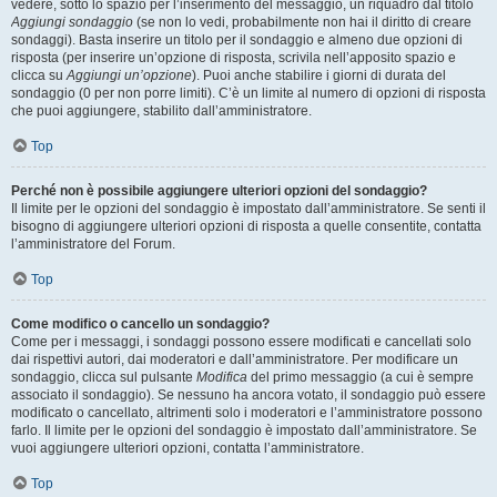
vedere, sotto lo spazio per l’inserimento del messaggio, un riquadro dal titolo
Aggiungi sondaggio
(se non lo vedi, probabilmente non hai il diritto di creare
sondaggi). Basta inserire un titolo per il sondaggio e almeno due opzioni di
risposta (per inserire un’opzione di risposta, scrivila nell’apposito spazio e
clicca su
Aggiungi un’opzione
). Puoi anche stabilire i giorni di durata del
sondaggio (0 per non porre limiti). C’è un limite al numero di opzioni di risposta
che puoi aggiungere, stabilito dall’amministratore.
Top
Perché non è possibile aggiungere ulteriori opzioni del sondaggio?
Il limite per le opzioni del sondaggio è impostato dall’amministratore. Se senti il
bisogno di aggiungere ulteriori opzioni di risposta a quelle consentite, contatta
l’amministratore del Forum.
Top
Come modifico o cancello un sondaggio?
Come per i messaggi, i sondaggi possono essere modificati e cancellati solo
dai rispettivi autori, dai moderatori e dall’amministratore. Per modificare un
sondaggio, clicca sul pulsante
Modifica
del primo messaggio (a cui è sempre
associato il sondaggio). Se nessuno ha ancora votato, il sondaggio può essere
modificato o cancellato, altrimenti solo i moderatori e l’amministratore possono
farlo. Il limite per le opzioni del sondaggio è impostato dall’amministratore. Se
vuoi aggiungere ulteriori opzioni, contatta l’amministratore.
Top