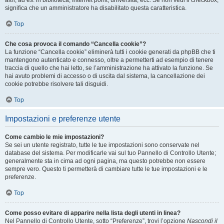
altri, ad es. in biblioteca, Internet point, università, ecc. Se non vedi il checkbox,
significa che un amministratore ha disabilitato questa caratteristica.
Top
Che cosa provoca il comando “Cancella cookie”?
La funzione “Cancella cookie” eliminerà tutti i cookie generati da phpBB che ti
mantengono autenticato e connesso, oltre a permetterti ad esempio di tenere
traccia di quello che hai letto, se l’amministrazione ha attivato la funzione. Se
hai avuto problemi di accesso o di uscita dal sistema, la cancellazione dei
cookie potrebbe risolvere tali disguidi.
Top
Impostazioni e preferenze utente
Come cambio le mie impostazioni?
Se sei un utente registrato, tutte le tue impostazioni sono conservate nel
database del sistema. Per modificarle vai sul tuo Pannello di Controllo Utente;
generalmente sta in cima ad ogni pagina, ma questo potrebbe non essere
sempre vero. Questo ti permetterà di cambiare tutte le tue impostazioni e le
preferenze.
Top
Come posso evitare di apparire nella lista degli utenti in linea?
Nel Pannello di Controllo Utente, sotto “Preferenze”, trovi l’opzione
Nascondi il