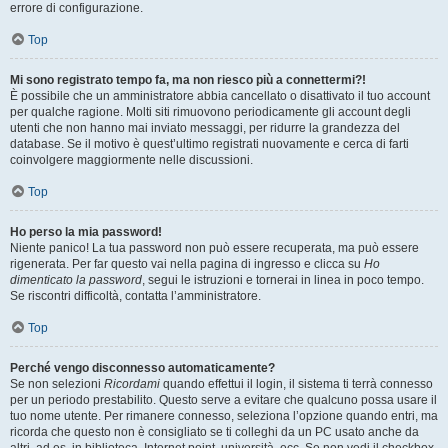
errore di configurazione.
Top
Mi sono registrato tempo fa, ma non riesco più a connettermi?!
È possibile che un amministratore abbia cancellato o disattivato il tuo account
per qualche ragione. Molti siti rimuovono periodicamente gli account degli
utenti che non hanno mai inviato messaggi, per ridurre la grandezza del
database. Se il motivo è quest’ultimo registrati nuovamente e cerca di farti
coinvolgere maggiormente nelle discussioni.
Top
Ho perso la mia password!
Niente panico! La tua password non può essere recuperata, ma può essere
rigenerata. Per far questo vai nella pagina di ingresso e clicca su
Ho
dimenticato la password
, segui le istruzioni e tornerai in linea in poco tempo.
Se riscontri difficoltà, contatta l’amministratore.
Top
Perché vengo disconnesso automaticamente?
Se non selezioni
Ricordami
quando effettui il login, il sistema ti terrà connesso
per un periodo prestabilito. Questo serve a evitare che qualcuno possa usare il
tuo nome utente. Per rimanere connesso, seleziona l’opzione quando entri, ma
ricorda che questo non è consigliato se ti colleghi da un PC usato anche da