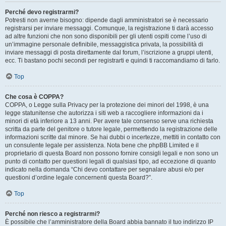
Perché devo registrarmi?
Potresti non averne bisogno: dipende dagli amministratori se è necessario
registrarsi per inviare messaggi. Comunque, la registrazione ti darà accesso
ad altre funzioni che non sono disponibili per gli utenti ospiti come l’uso di
un’immagine personale definibile, messaggistica privata, la possibilità di
inviare messaggi di posta direttamente dal forum, l’iscrizione a gruppi utenti,
ecc. Ti bastano pochi secondi per registrarti e quindi ti raccomandiamo di farlo.
Top
Che cosa è COPPA?
COPPA, o Legge sulla Privacy per la protezione dei minori del 1998, è una
legge statunitense che autorizza i siti web a raccogliere informazioni da i
minori di età inferiore a 13 anni. Per avere tale consenso serve una richiesta
scritta da parte del genitore o tutore legale, permettendo la registrazione delle
informazioni scritte dal minore. Se hai dubbi o incertezze, mettiti in contatto con
un consulente legale per assistenza. Nota bene che phpBB Limited e il
proprietario di questa Board non possono fornire consigli legali e non sono un
punto di contatto per questioni legali di qualsiasi tipo, ad eccezione di quanto
indicato nella domanda “Chi devo contattare per segnalare abusi e/o per
questioni d’ordine legale concernenti questa Board?”.
Top
Perché non riesco a registrarmi?
È possibile che l’amministratore della Board abbia bannato il tuo indirizzo IP