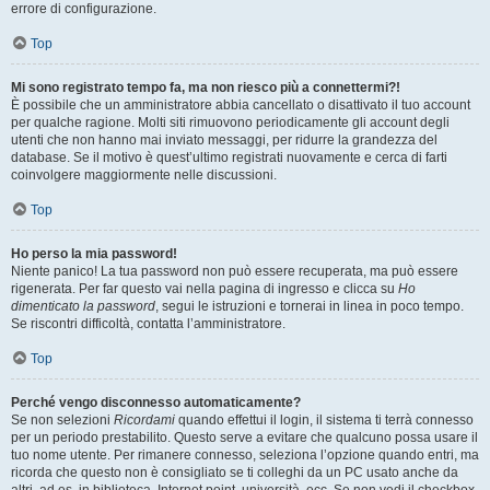
errore di configurazione.
Top
Mi sono registrato tempo fa, ma non riesco più a connettermi?!
È possibile che un amministratore abbia cancellato o disattivato il tuo account
per qualche ragione. Molti siti rimuovono periodicamente gli account degli
utenti che non hanno mai inviato messaggi, per ridurre la grandezza del
database. Se il motivo è quest’ultimo registrati nuovamente e cerca di farti
coinvolgere maggiormente nelle discussioni.
Top
Ho perso la mia password!
Niente panico! La tua password non può essere recuperata, ma può essere
rigenerata. Per far questo vai nella pagina di ingresso e clicca su
Ho
dimenticato la password
, segui le istruzioni e tornerai in linea in poco tempo.
Se riscontri difficoltà, contatta l’amministratore.
Top
Perché vengo disconnesso automaticamente?
Se non selezioni
Ricordami
quando effettui il login, il sistema ti terrà connesso
per un periodo prestabilito. Questo serve a evitare che qualcuno possa usare il
tuo nome utente. Per rimanere connesso, seleziona l’opzione quando entri, ma
ricorda che questo non è consigliato se ti colleghi da un PC usato anche da