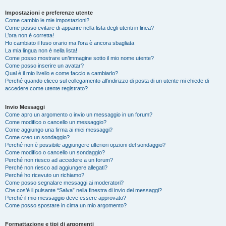
Impostazioni e preferenze utente
Come cambio le mie impostazioni?
Come posso evitare di apparire nella lista degli utenti in linea?
L’ora non è corretta!
Ho cambiato il fuso orario ma l’ora è ancora sbagliata
La mia lingua non è nella lista!
Come posso mostrare un’immagine sotto il mio nome utente?
Come posso inserire un avatar?
Qual è il mio livello e come faccio a cambiarlo?
Perché quando clicco sul collegamento all’indirizzo di posta di un utente mi chiede di
accedere come utente registrato?
Invio Messaggi
Come apro un argomento o invio un messaggio in un forum?
Come modifico o cancello un messaggio?
Come aggiungo una firma ai miei messaggi?
Come creo un sondaggio?
Perché non è possibile aggiungere ulteriori opzioni del sondaggio?
Come modifico o cancello un sondaggio?
Perché non riesco ad accedere a un forum?
Perché non riesco ad aggiungere allegati?
Perché ho ricevuto un richiamo?
Come posso segnalare messaggi ai moderatori?
Che cos’è il pulsante “Salva” nella finestra di invio dei messaggi?
Perché il mio messaggio deve essere approvato?
Come posso spostare in cima un mio argomento?
Formattazione e tipi di argomenti