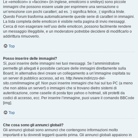
Le «emoticon» o «faccine» (in inglese,
emoticons
o
smileys
) sono piccole
immagini che possono essere usate per esprimere una sensazione o
un’emozione con pochi caratteri; ad es. :) significa felice, :( significa triste.
Questo Forum trasforma automaticamente queste serie di caratteri in immagini.
La lista completa delle emoticon è visibile nella pagina di invio messaggi.
Cerca di non esagerare nell’uso delle emoticon, possono facilmente rendere
un messaggio illeggibile, e un moderatore potrebbe decidere di modificarlo o
addirittura rimuoverlo.
Top
Posso inserire delle immagini?
Sì, puoi inserire delle immagini nei tuoi messaggi. Se l’amministratore
permette gli allegati è possibile caricare delle immagini direttamente sulla
Board; in alternativa devi creare un collegamento a un’immagine ospitata su
un server di pubblico accesso, ad es. http://www.indirizzo-del-
sito.com/immagine.gif. Non puoi inserire immagini che hai sul tuo PC (a meno
che non abbia un server!) o immagini che si trovano dietro sistemi di
autenticazione, come caselle di posta tipo yahoo o hotmail, siti protetti da
codici di accesso, ecc. Per inserire l’immagine, puoi usare il comando BBCode
[img].
Top
Che cosa sono gli annunci globali?
Gli annunci globali sono annunci che contengono informazioni molto
importanti e tu dovresti leggerli quanto prima. Gli annunci globali appaiono in