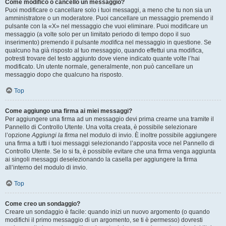
Come modifico o cancello un messaggio?
Puoi modificare o cancellare solo i tuoi messaggi, a meno che tu non sia un
amministratore o un moderatore. Puoi cancellare un messaggio premendo il
pulsante con la «X» nel messaggio che vuoi eliminare. Puoi modificare un
messaggio (a volte solo per un limitato periodo di tempo dopo il suo
inserimento) premendo il pulsante
modifica
nel messaggio in questione. Se
qualcuno ha già risposto al tuo messaggio, quando effettui una modifica,
potresti trovare del testo aggiunto dove viene indicato quante volte l’hai
modificato. Un utente normale, generalmente, non può cancellare un
messaggio dopo che qualcuno ha risposto.
Top
Come aggiungo una firma ai miei messaggi?
Per aggiungere una firma ad un messaggio devi prima crearne una tramite il
Pannello di Controllo Utente. Una volta creata, è possibile selezionare
l’opzione
Aggiungi la firma
nel modulo di invio. È inoltre possibile aggiungere
una firma a tutti i tuoi messaggi selezionando l’apposita voce nel Pannello di
Controllo Utente. Se lo si fa, è possibile evitare che una firma venga aggiunta
ai singoli messaggi deselezionando la casella per aggiungere la firma
all’interno del modulo di invio.
Top
Come creo un sondaggio?
Creare un sondaggio è facile: quando inizi un nuovo argomento (o quando
modifichi il primo messaggio di un argomento, se ti è permesso) dovresti