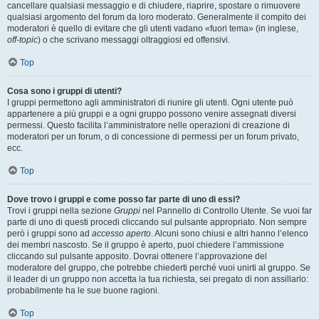
cancellare qualsiasi messaggio e di chiudere, riaprire, spostare o rimuovere
qualsiasi argomento del forum da loro moderato. Generalmente il compito dei
moderatori è quello di evitare che gli utenti vadano «fuori tema» (in inglese,
off-topic
) o che scrivano messaggi oltraggiosi ed offensivi.
Top
Cosa sono i gruppi di utenti?
I gruppi permettono agli amministratori di riunire gli utenti. Ogni utente può
appartenere a più gruppi e a ogni gruppo possono venire assegnati diversi
permessi. Questo facilita l’amministratore nelle operazioni di creazione di
moderatori per un forum, o di concessione di permessi per un forum privato,
ecc.
Top
Dove trovo i gruppi e come posso far parte di uno di essi?
Trovi i gruppi nella sezione
Gruppi
nel Pannello di Controllo Utente. Se vuoi far
parte di uno di questi procedi cliccando sul pulsante appropriato. Non sempre
però i gruppi sono ad
accesso aperto
. Alcuni sono chiusi e altri hanno l’elenco
dei membri nascosto. Se il gruppo è aperto, puoi chiedere l’ammissione
cliccando sul pulsante apposito. Dovrai ottenere l’approvazione del
moderatore del gruppo, che potrebbe chiederti perché vuoi unirti al gruppo. Se
il leader di un gruppo non accetta la tua richiesta, sei pregato di non assillarlo:
probabilmente ha le sue buone ragioni.
Top