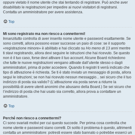
oppure vietato il nome utente che stai tentando di registrare. Può anche aver
disabilitato le registrazioni per impedire ai nuovi visitatori di registrarsi.
Contatta un amministratore per avere assistenza.
Top
Mi sono registrato ma non riesco a connettermi!
Innanzitutto controlla di aver inserito nome utente e password esattamente. Se
sono corretti, allora possono esser successe un paio di cose: se il supporto
«registrazione minore» è abilitato e hai cliccato su
Ho meno di 13 anni
mentre
ti stavi registrando, allora devi seguire le istruzioni che hai ricevuto. Se questo
non è il tuo caso, forse devi attivare il tuo account. Alcune Board richiedono
che tutte le nuove registrazioni vengano attivate dall’utente stesso o dagli
amministratori, prima di poter accedere. Quando ti registri ti verrà indicato che
tipo di attivazione è richiesta. Se ti è stato inviato un messaggio di posta, allora
segui le istruzioni; se non hai ricevuto nessun messaggio... sei sicuro che il tuo
indirizzo di posta sia valido? (L’attivazione via posta serve a ridurre la
possibilità di avere utenti anonimi che abusano della Board.) Se sei sicuro che
l’indirizzo di posta che hai usato sia corretto, allora prova a contattare un
amministratore.
Top
Perché non riesco a connettermi?
Ci sono svariati motivi per cui questo succede. Per prima cosa controlla che
nome utente e password siano corretti. Di solito il problema è questo, altrimenti
contatta un amministratore: potresti essere stato bannato o potrebbe esserci un