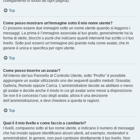
collegamento in fondo ad ogni pagina).
Top
Come posso mostrare un’immagine sotto il mio nome utente?
Ci possono essere due immagini sotto un nome utente quando si leggono i
messaggi. La prima è l’immagine associata al tuo grado, generalmente ha la
forma di stelle, blocchi o punti che indicano quanti interventi hai scritto o il tuo
livello. Sotto può esserci un’immagine più grande nota come avatar, che in
genere è unica e specifica per ogni utente.
Top
Come posso inserire un avatar?
All’interno del tuo Pannello di Controllo Utente, sotto “Profilo” è possibile
aggiungere un avatar utilizzando uno dei seguenti quattro metodi: Gravatar,
Galleria, Remoto oppure Carica. L’amministratore decide se abilitare o meno
gli avatar e decide anche il modo in cui gli avatar sono messi a disposizione.
Se non ti è concesso l’uso degli avatar, allora è una decisione
dell’amministrazione, e devi chiedere a questa le ragioni.
Top
Qual è il mio livello e come faccio a cambiarlo?
I livelli, compaiono sotto al tuo nome utente, e indicano il numero di messaggi
che hai inviato oppure identificano alcuni utenti, ad esempio, moderatori e
amministratori. In genere, non puoi cambiare direttamente il tuo livello. Non