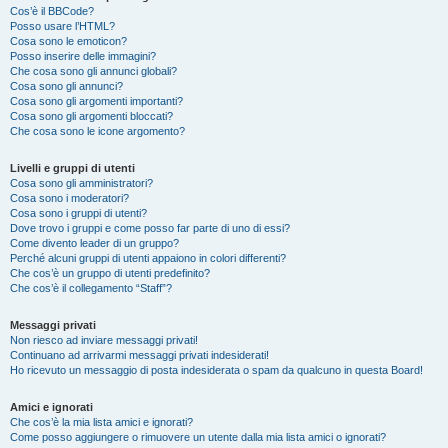
Cos’è il BBCode?
Posso usare l’HTML?
Cosa sono le emoticon?
Posso inserire delle immagini?
Che cosa sono gli annunci globali?
Cosa sono gli annunci?
Cosa sono gli argomenti importanti?
Cosa sono gli argomenti bloccati?
Che cosa sono le icone argomento?
Livelli e gruppi di utenti
Cosa sono gli amministratori?
Cosa sono i moderatori?
Cosa sono i gruppi di utenti?
Dove trovo i gruppi e come posso far parte di uno di essi?
Come divento leader di un gruppo?
Perché alcuni gruppi di utenti appaiono in colori differenti?
Che cos’è un gruppo di utenti predefinito?
Che cos’è il collegamento “Staff”?
Messaggi privati
Non riesco ad inviare messaggi privati!
Continuano ad arrivarmi messaggi privati indesiderati!
Ho ricevuto un messaggio di posta indesiderata o spam da qualcuno in questa Board!
Amici e ignorati
Che cos’è la mia lista amici e ignorati?
Come posso aggiungere o rimuovere un utente dalla mia lista amici o ignorati?