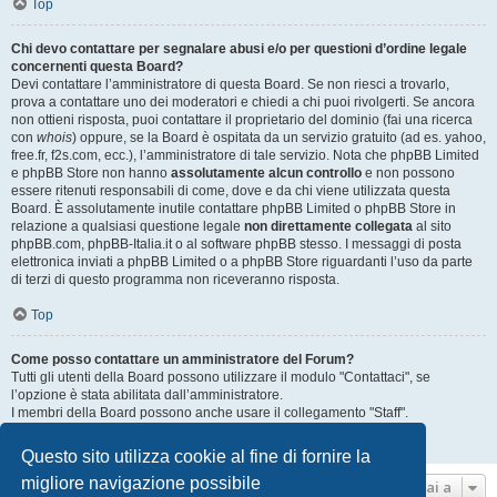
Top
Chi devo contattare per segnalare abusi e/o per questioni d’ordine legale
concernenti questa Board?
Devi contattare l’amministratore di questa Board. Se non riesci a trovarlo,
prova a contattare uno dei moderatori e chiedi a chi puoi rivolgerti. Se ancora
non ottieni risposta, puoi contattare il proprietario del dominio (fai una ricerca
con
whois
) oppure, se la Board è ospitata da un servizio gratuito (ad es. yahoo,
free.fr, f2s.com, ecc.), l’amministratore di tale servizio. Nota che phpBB Limited
e phpBB Store non hanno
assolutamente alcun controllo
e non possono
essere ritenuti responsabili di come, dove e da chi viene utilizzata questa
Board. È assolutamente inutile contattare phpBB Limited o phpBB Store in
relazione a qualsiasi questione legale
non direttamente collegata
al sito
phpBB.com, phpBB-Italia.it o al software phpBB stesso. I messaggi di posta
elettronica inviati a phpBB Limited o a phpBB Store riguardanti l’uso da parte
di terzi di questo programma non riceveranno risposta.
Top
Come posso contattare un amministratore del Forum?
Tutti gli utenti della Board possono utilizzare il modulo "Contattaci", se
l’opzione è stata abilitata dall’amministratore.
I membri della Board possono anche usare il collegamento "Staff".
Top
Questo sito utilizza cookie al fine di fornire la
migliore navigazione possibile
Vai a