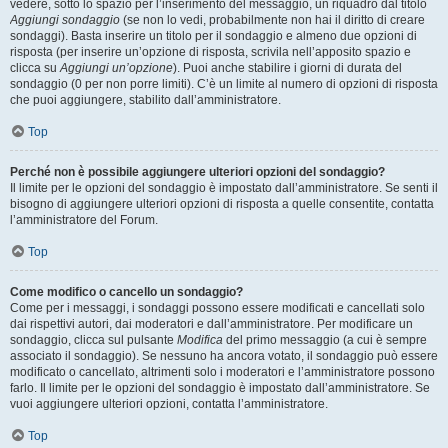
vedere, sotto lo spazio per l’inserimento del messaggio, un riquadro dal titolo
Aggiungi sondaggio
(se non lo vedi, probabilmente non hai il diritto di creare
sondaggi). Basta inserire un titolo per il sondaggio e almeno due opzioni di
risposta (per inserire un’opzione di risposta, scrivila nell’apposito spazio e
clicca su
Aggiungi un’opzione
). Puoi anche stabilire i giorni di durata del
sondaggio (0 per non porre limiti). C’è un limite al numero di opzioni di risposta
che puoi aggiungere, stabilito dall’amministratore.
Top
Perché non è possibile aggiungere ulteriori opzioni del sondaggio?
Il limite per le opzioni del sondaggio è impostato dall’amministratore. Se senti il
bisogno di aggiungere ulteriori opzioni di risposta a quelle consentite, contatta
l’amministratore del Forum.
Top
Come modifico o cancello un sondaggio?
Come per i messaggi, i sondaggi possono essere modificati e cancellati solo
dai rispettivi autori, dai moderatori e dall’amministratore. Per modificare un
sondaggio, clicca sul pulsante
Modifica
del primo messaggio (a cui è sempre
associato il sondaggio). Se nessuno ha ancora votato, il sondaggio può essere
modificato o cancellato, altrimenti solo i moderatori e l’amministratore possono
farlo. Il limite per le opzioni del sondaggio è impostato dall’amministratore. Se
vuoi aggiungere ulteriori opzioni, contatta l’amministratore.
Top