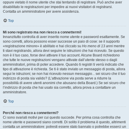
oppure vietato il nome utente che stai tentando di registrare. Può anche aver
disabilitato le registrazioni per impedire ai nuovi visitatori di registrarsi.
Contatta un amministratore per avere assistenza.
Top
Mi sono registrato ma non riesco a connettermi!
Innanzitutto controlla di aver inserito nome utente e password esattamente. Se
sono corretti, allora possono esser successe un paio di cose: se il supporto
«registrazione minore» è abilitato e hai cliccato su
Ho meno di 13 anni
mentre
ti stavi registrando, allora devi seguire le istruzioni che hai ricevuto. Se questo
non è il tuo caso, forse devi attivare il tuo account. Alcune Board richiedono
che tutte le nuove registrazioni vengano attivate dall’utente stesso o dagli
amministratori, prima di poter accedere. Quando ti registri ti verrà indicato che
tipo di attivazione è richiesta. Se ti è stato inviato un messaggio di posta, allora
segui le istruzioni; se non hai ricevuto nessun messaggio... sei sicuro che il tuo
indirizzo di posta sia valido? (L’attivazione via posta serve a ridurre la
possibilità di avere utenti anonimi che abusano della Board.) Se sei sicuro che
l’indirizzo di posta che hai usato sia corretto, allora prova a contattare un
amministratore.
Top
Perché non riesco a connettermi?
Ci sono svariati motivi per cui questo succede. Per prima cosa controlla che
nome utente e password siano corretti. Di solito il problema è questo, altrimenti
contatta un amministratore: potresti essere stato bannato o potrebbe esserci un