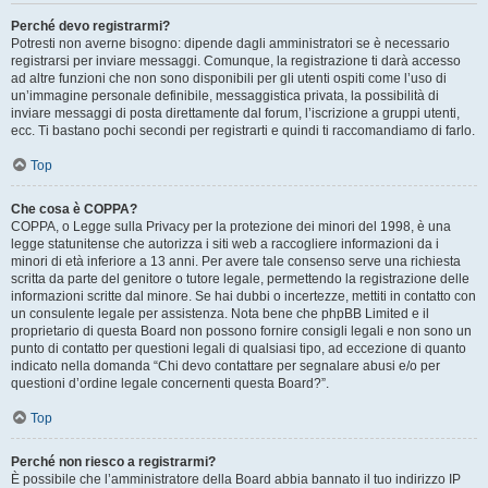
Perché devo registrarmi?
Potresti non averne bisogno: dipende dagli amministratori se è necessario
registrarsi per inviare messaggi. Comunque, la registrazione ti darà accesso
ad altre funzioni che non sono disponibili per gli utenti ospiti come l’uso di
un’immagine personale definibile, messaggistica privata, la possibilità di
inviare messaggi di posta direttamente dal forum, l’iscrizione a gruppi utenti,
ecc. Ti bastano pochi secondi per registrarti e quindi ti raccomandiamo di farlo.
Top
Che cosa è COPPA?
COPPA, o Legge sulla Privacy per la protezione dei minori del 1998, è una
legge statunitense che autorizza i siti web a raccogliere informazioni da i
minori di età inferiore a 13 anni. Per avere tale consenso serve una richiesta
scritta da parte del genitore o tutore legale, permettendo la registrazione delle
informazioni scritte dal minore. Se hai dubbi o incertezze, mettiti in contatto con
un consulente legale per assistenza. Nota bene che phpBB Limited e il
proprietario di questa Board non possono fornire consigli legali e non sono un
punto di contatto per questioni legali di qualsiasi tipo, ad eccezione di quanto
indicato nella domanda “Chi devo contattare per segnalare abusi e/o per
questioni d’ordine legale concernenti questa Board?”.
Top
Perché non riesco a registrarmi?
È possibile che l’amministratore della Board abbia bannato il tuo indirizzo IP