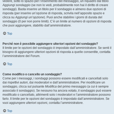
vedere, sotto lo spazio per l’inserimento del messaggio, un riquadro dal titolo
Aggiungi sondaggio
(se non lo vedi, probabilmente non hai il diritto di creare
sondaggi). Basta inserire un titolo per il sondaggio e almeno due opzioni di
risposta (per inserire un’opzione di risposta, scrivila nell’apposito spazio e
clicca su
Aggiungi un’opzione
). Puoi anche stabilire i giorni di durata del
sondaggio (0 per non porre limiti). C’è un limite al numero di opzioni di risposta
che puoi aggiungere, stabilito dall’amministratore.
Top
Perché non è possibile aggiungere ulteriori opzioni del sondaggio?
Il limite per le opzioni del sondaggio è impostato dall’amministratore. Se senti il
bisogno di aggiungere ulteriori opzioni di risposta a quelle consentite, contatta
l’amministratore del Forum.
Top
Come modifico o cancello un sondaggio?
Come per i messaggi, i sondaggi possono essere modificati e cancellati solo
dai rispettivi autori, dai moderatori e dall’amministratore. Per modificare un
sondaggio, clicca sul pulsante
Modifica
del primo messaggio (a cui è sempre
associato il sondaggio). Se nessuno ha ancora votato, il sondaggio può essere
modificato o cancellato, altrimenti solo i moderatori e l’amministratore possono
farlo. Il limite per le opzioni del sondaggio è impostato dall’amministratore. Se
vuoi aggiungere ulteriori opzioni, contatta l’amministratore.
Top