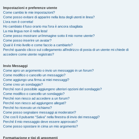
Impostazioni e preferenze utente
Come cambio le mie impostazioni?
Come posso evitare di apparire nella lista degli utenti in linea?
L’ora non è corretta!
Ho cambiato il fuso orario ma l’ora è ancora sbagliata
La mia lingua non è nella lista!
Come posso mostrare un’immagine sotto il mio nome utente?
Come posso inserire un avatar?
Qual è il mio livello e come faccio a cambiarlo?
Perché quando clicco sul collegamento all’indirizzo di posta di un utente mi chiede di
accedere come utente registrato?
Invio Messaggi
Come apro un argomento o invio un messaggio in un forum?
Come modifico o cancello un messaggio?
Come aggiungo una firma ai miei messaggi?
Come creo un sondaggio?
Perché non è possibile aggiungere ulteriori opzioni del sondaggio?
Come modifico o cancello un sondaggio?
Perché non riesco ad accedere a un forum?
Perché non riesco ad aggiungere allegati?
Perché ho ricevuto un richiamo?
Come posso segnalare messaggi ai moderatori?
Che cos’è il pulsante “Salva” nella finestra di invio dei messaggi?
Perché il mio messaggio deve essere approvato?
Come posso spostare in cima un mio argomento?
Formattazione e tipi di argomenti