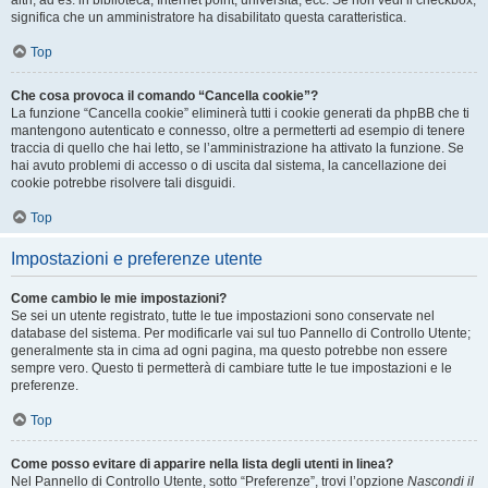
altri, ad es. in biblioteca, Internet point, università, ecc. Se non vedi il checkbox,
significa che un amministratore ha disabilitato questa caratteristica.
Top
Che cosa provoca il comando “Cancella cookie”?
La funzione “Cancella cookie” eliminerà tutti i cookie generati da phpBB che ti
mantengono autenticato e connesso, oltre a permetterti ad esempio di tenere
traccia di quello che hai letto, se l’amministrazione ha attivato la funzione. Se
hai avuto problemi di accesso o di uscita dal sistema, la cancellazione dei
cookie potrebbe risolvere tali disguidi.
Top
Impostazioni e preferenze utente
Come cambio le mie impostazioni?
Se sei un utente registrato, tutte le tue impostazioni sono conservate nel
database del sistema. Per modificarle vai sul tuo Pannello di Controllo Utente;
generalmente sta in cima ad ogni pagina, ma questo potrebbe non essere
sempre vero. Questo ti permetterà di cambiare tutte le tue impostazioni e le
preferenze.
Top
Come posso evitare di apparire nella lista degli utenti in linea?
Nel Pannello di Controllo Utente, sotto “Preferenze”, trovi l’opzione
Nascondi il