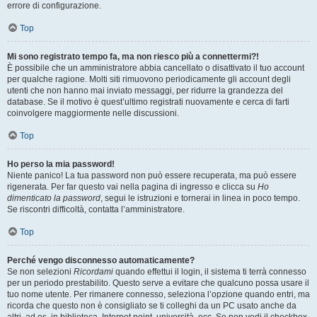
errore di configurazione.
Top
Mi sono registrato tempo fa, ma non riesco più a connettermi?!
È possibile che un amministratore abbia cancellato o disattivato il tuo account
per qualche ragione. Molti siti rimuovono periodicamente gli account degli
utenti che non hanno mai inviato messaggi, per ridurre la grandezza del
database. Se il motivo è quest’ultimo registrati nuovamente e cerca di farti
coinvolgere maggiormente nelle discussioni.
Top
Ho perso la mia password!
Niente panico! La tua password non può essere recuperata, ma può essere
rigenerata. Per far questo vai nella pagina di ingresso e clicca su
Ho
dimenticato la password
, segui le istruzioni e tornerai in linea in poco tempo.
Se riscontri difficoltà, contatta l’amministratore.
Top
Perché vengo disconnesso automaticamente?
Se non selezioni
Ricordami
quando effettui il login, il sistema ti terrà connesso
per un periodo prestabilito. Questo serve a evitare che qualcuno possa usare il
tuo nome utente. Per rimanere connesso, seleziona l’opzione quando entri, ma
ricorda che questo non è consigliato se ti colleghi da un PC usato anche da