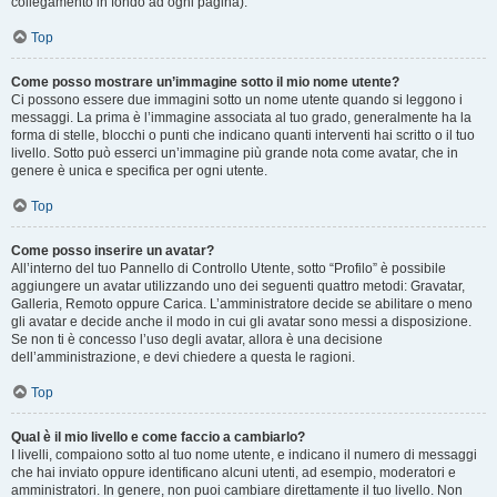
collegamento in fondo ad ogni pagina).
Top
Come posso mostrare un’immagine sotto il mio nome utente?
Ci possono essere due immagini sotto un nome utente quando si leggono i
messaggi. La prima è l’immagine associata al tuo grado, generalmente ha la
forma di stelle, blocchi o punti che indicano quanti interventi hai scritto o il tuo
livello. Sotto può esserci un’immagine più grande nota come avatar, che in
genere è unica e specifica per ogni utente.
Top
Come posso inserire un avatar?
All’interno del tuo Pannello di Controllo Utente, sotto “Profilo” è possibile
aggiungere un avatar utilizzando uno dei seguenti quattro metodi: Gravatar,
Galleria, Remoto oppure Carica. L’amministratore decide se abilitare o meno
gli avatar e decide anche il modo in cui gli avatar sono messi a disposizione.
Se non ti è concesso l’uso degli avatar, allora è una decisione
dell’amministrazione, e devi chiedere a questa le ragioni.
Top
Qual è il mio livello e come faccio a cambiarlo?
I livelli, compaiono sotto al tuo nome utente, e indicano il numero di messaggi
che hai inviato oppure identificano alcuni utenti, ad esempio, moderatori e
amministratori. In genere, non puoi cambiare direttamente il tuo livello. Non