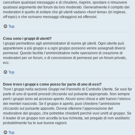
cancellare qualsiasi messaggio e di chiudere, riaprire, spostare o rimuovere
qualsiasi argomento del forum da loro moderato. Generalmente il compito dei
moderatori è quello di evitare che gli utenti vadano «fuori tema» (in inglese,
off-topic
) o che scrivano messaggi oltraggiosi ed offensivi.
Top
Cosa sono i gruppi di utenti?
I gruppi permettono agli amministratori di riunire gli utenti. Ogni utente può
appartenere a più gruppi e a ogni gruppo possono venire assegnati diversi
permessi. Questo facilita l’amministratore nelle operazioni di creazione di
moderatori per un forum, o di concessione di permessi per un forum privato,
ecc.
Top
Dove trovo i gruppi e come posso far parte di uno di essi?
Trovi i gruppi nella sezione
Gruppi
nel Pannello di Controllo Utente. Se vuoi far
parte di uno di questi procedi cliccando sul pulsante appropriato. Non sempre
però i gruppi sono ad
accesso aperto
. Alcuni sono chiusi e altri hanno l’elenco
dei membri nascosto. Se il gruppo è aperto, puoi chiedere l’ammissione
cliccando sul pulsante apposito. Dovrai ottenere l’approvazione del
moderatore del gruppo, che potrebbe chiederti perché vuoi unirti al gruppo. Se
il leader di un gruppo non accetta la tua richiesta, sei pregato di non assillarlo:
probabilmente ha le sue buone ragioni.
Top