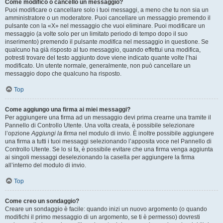
Come modifico o cancello un messaggio?
Puoi modificare o cancellare solo i tuoi messaggi, a meno che tu non sia un
amministratore o un moderatore. Puoi cancellare un messaggio premendo il
pulsante con la «X» nel messaggio che vuoi eliminare. Puoi modificare un
messaggio (a volte solo per un limitato periodo di tempo dopo il suo
inserimento) premendo il pulsante
modifica
nel messaggio in questione. Se
qualcuno ha già risposto al tuo messaggio, quando effettui una modifica,
potresti trovare del testo aggiunto dove viene indicato quante volte l’hai
modificato. Un utente normale, generalmente, non può cancellare un
messaggio dopo che qualcuno ha risposto.
Top
Come aggiungo una firma ai miei messaggi?
Per aggiungere una firma ad un messaggio devi prima crearne una tramite il
Pannello di Controllo Utente. Una volta creata, è possibile selezionare
l’opzione
Aggiungi la firma
nel modulo di invio. È inoltre possibile aggiungere
una firma a tutti i tuoi messaggi selezionando l’apposita voce nel Pannello di
Controllo Utente. Se lo si fa, è possibile evitare che una firma venga aggiunta
ai singoli messaggi deselezionando la casella per aggiungere la firma
all’interno del modulo di invio.
Top
Come creo un sondaggio?
Creare un sondaggio è facile: quando inizi un nuovo argomento (o quando
modifichi il primo messaggio di un argomento, se ti è permesso) dovresti