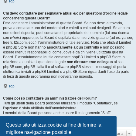
Top
Chi devo contattare per segnalare abusi e/o per questioni d’ordine legale
concernenti questa Board?
Devi contattare l’amministratore di questa Board. Se non riesci a trovarlo,
prova a contattare uno dei moderatori e chiedi a chi puoi rivolgerti. Se ancora
non ottieni risposta, puoi contattare il proprietario del dominio (fai una ricerca
con
whois
) oppure, se la Board è ospitata da un servizio gratuito (ad es. yahoo,
free.fr, f2s.com, ecc.), l’amministratore di tale servizio. Nota che phpBB Limited
e phpBB Store non hanno
assolutamente alcun controllo
e non possono
essere ritenuti responsabili di come, dove e da chi viene utilizzata questa
Board. È assolutamente inutile contattare phpBB Limited o phpBB Store in
relazione a qualsiasi questione legale
non direttamente collegata
al sito
phpBB.com, phpBB-Italia.it o al software phpBB stesso. I messaggi di posta
elettronica inviati a phpBB Limited o a phpBB Store riguardanti l’uso da parte
di terzi di questo programma non riceveranno risposta.
Top
Come posso contattare un amministratore del Forum?
Tutti gli utenti della Board possono utilizzare il modulo "Contattaci", se
l’opzione è stata abilitata dall’amministratore.
I membri della Board possono anche usare il collegamento "Staff".
Top
Questo sito utilizza cookie al fine di fornire la
migliore navigazione possibile
Vai a