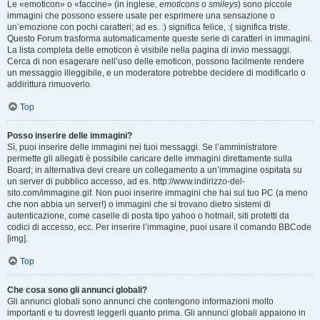
Le «emoticon» o «faccine» (in inglese,
emoticons
o
smileys
) sono piccole
immagini che possono essere usate per esprimere una sensazione o
un’emozione con pochi caratteri; ad es. :) significa felice, :( significa triste.
Questo Forum trasforma automaticamente queste serie di caratteri in immagini.
La lista completa delle emoticon è visibile nella pagina di invio messaggi.
Cerca di non esagerare nell’uso delle emoticon, possono facilmente rendere
un messaggio illeggibile, e un moderatore potrebbe decidere di modificarlo o
addirittura rimuoverlo.
Top
Posso inserire delle immagini?
Sì, puoi inserire delle immagini nei tuoi messaggi. Se l’amministratore
permette gli allegati è possibile caricare delle immagini direttamente sulla
Board; in alternativa devi creare un collegamento a un’immagine ospitata su
un server di pubblico accesso, ad es. http://www.indirizzo-del-
sito.com/immagine.gif. Non puoi inserire immagini che hai sul tuo PC (a meno
che non abbia un server!) o immagini che si trovano dietro sistemi di
autenticazione, come caselle di posta tipo yahoo o hotmail, siti protetti da
codici di accesso, ecc. Per inserire l’immagine, puoi usare il comando BBCode
[img].
Top
Che cosa sono gli annunci globali?
Gli annunci globali sono annunci che contengono informazioni molto
importanti e tu dovresti leggerli quanto prima. Gli annunci globali appaiono in