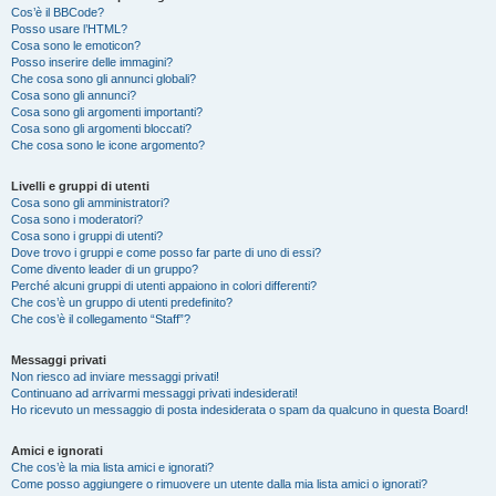
Cos’è il BBCode?
Posso usare l’HTML?
Cosa sono le emoticon?
Posso inserire delle immagini?
Che cosa sono gli annunci globali?
Cosa sono gli annunci?
Cosa sono gli argomenti importanti?
Cosa sono gli argomenti bloccati?
Che cosa sono le icone argomento?
Livelli e gruppi di utenti
Cosa sono gli amministratori?
Cosa sono i moderatori?
Cosa sono i gruppi di utenti?
Dove trovo i gruppi e come posso far parte di uno di essi?
Come divento leader di un gruppo?
Perché alcuni gruppi di utenti appaiono in colori differenti?
Che cos’è un gruppo di utenti predefinito?
Che cos’è il collegamento “Staff”?
Messaggi privati
Non riesco ad inviare messaggi privati!
Continuano ad arrivarmi messaggi privati indesiderati!
Ho ricevuto un messaggio di posta indesiderata o spam da qualcuno in questa Board!
Amici e ignorati
Che cos’è la mia lista amici e ignorati?
Come posso aggiungere o rimuovere un utente dalla mia lista amici o ignorati?