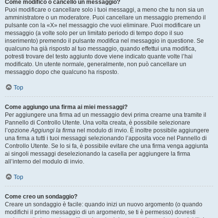
Come modifico o cancello un messaggio?
Puoi modificare o cancellare solo i tuoi messaggi, a meno che tu non sia un
amministratore o un moderatore. Puoi cancellare un messaggio premendo il
pulsante con la «X» nel messaggio che vuoi eliminare. Puoi modificare un
messaggio (a volte solo per un limitato periodo di tempo dopo il suo
inserimento) premendo il pulsante
modifica
nel messaggio in questione. Se
qualcuno ha già risposto al tuo messaggio, quando effettui una modifica,
potresti trovare del testo aggiunto dove viene indicato quante volte l’hai
modificato. Un utente normale, generalmente, non può cancellare un
messaggio dopo che qualcuno ha risposto.
Top
Come aggiungo una firma ai miei messaggi?
Per aggiungere una firma ad un messaggio devi prima crearne una tramite il
Pannello di Controllo Utente. Una volta creata, è possibile selezionare
l’opzione
Aggiungi la firma
nel modulo di invio. È inoltre possibile aggiungere
una firma a tutti i tuoi messaggi selezionando l’apposita voce nel Pannello di
Controllo Utente. Se lo si fa, è possibile evitare che una firma venga aggiunta
ai singoli messaggi deselezionando la casella per aggiungere la firma
all’interno del modulo di invio.
Top
Come creo un sondaggio?
Creare un sondaggio è facile: quando inizi un nuovo argomento (o quando
modifichi il primo messaggio di un argomento, se ti è permesso) dovresti