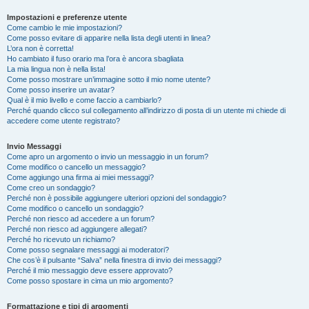
Impostazioni e preferenze utente
Come cambio le mie impostazioni?
Come posso evitare di apparire nella lista degli utenti in linea?
L’ora non è corretta!
Ho cambiato il fuso orario ma l’ora è ancora sbagliata
La mia lingua non è nella lista!
Come posso mostrare un’immagine sotto il mio nome utente?
Come posso inserire un avatar?
Qual è il mio livello e come faccio a cambiarlo?
Perché quando clicco sul collegamento all’indirizzo di posta di un utente mi chiede di
accedere come utente registrato?
Invio Messaggi
Come apro un argomento o invio un messaggio in un forum?
Come modifico o cancello un messaggio?
Come aggiungo una firma ai miei messaggi?
Come creo un sondaggio?
Perché non è possibile aggiungere ulteriori opzioni del sondaggio?
Come modifico o cancello un sondaggio?
Perché non riesco ad accedere a un forum?
Perché non riesco ad aggiungere allegati?
Perché ho ricevuto un richiamo?
Come posso segnalare messaggi ai moderatori?
Che cos’è il pulsante “Salva” nella finestra di invio dei messaggi?
Perché il mio messaggio deve essere approvato?
Come posso spostare in cima un mio argomento?
Formattazione e tipi di argomenti