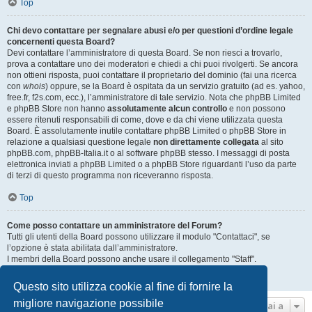
Top
Chi devo contattare per segnalare abusi e/o per questioni d’ordine legale
concernenti questa Board?
Devi contattare l’amministratore di questa Board. Se non riesci a trovarlo,
prova a contattare uno dei moderatori e chiedi a chi puoi rivolgerti. Se ancora
non ottieni risposta, puoi contattare il proprietario del dominio (fai una ricerca
con
whois
) oppure, se la Board è ospitata da un servizio gratuito (ad es. yahoo,
free.fr, f2s.com, ecc.), l’amministratore di tale servizio. Nota che phpBB Limited
e phpBB Store non hanno
assolutamente alcun controllo
e non possono
essere ritenuti responsabili di come, dove e da chi viene utilizzata questa
Board. È assolutamente inutile contattare phpBB Limited o phpBB Store in
relazione a qualsiasi questione legale
non direttamente collegata
al sito
phpBB.com, phpBB-Italia.it o al software phpBB stesso. I messaggi di posta
elettronica inviati a phpBB Limited o a phpBB Store riguardanti l’uso da parte
di terzi di questo programma non riceveranno risposta.
Top
Come posso contattare un amministratore del Forum?
Tutti gli utenti della Board possono utilizzare il modulo "Contattaci", se
l’opzione è stata abilitata dall’amministratore.
I membri della Board possono anche usare il collegamento "Staff".
Top
Questo sito utilizza cookie al fine di fornire la
migliore navigazione possibile
Vai a