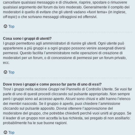
cancellare qualsiasi messaggio e di chiudere, riaprire, spostare o rimuovere
qualsiasi argomento del forum da loro moderato. Generalmente il compito dei
moderatori è quello di evitare che gli utenti vadano «fuori tema» (in inglese,
off-topic
) o che scrivano messaggi oltraggiosi ed offensivi.
Top
Cosa sono i gruppi di utenti?
I gruppi permettono agli amministratori di riunire gli utenti. Ogni utente può
appartenere a più gruppi e a ogni gruppo possono venire assegnati diversi
permessi. Questo facilita l’amministratore nelle operazioni di creazione di
moderatori per un forum, o di concessione di permessi per un forum privato,
ecc.
Top
Dove trovo i gruppi e come posso far parte di uno di essi?
Trovi i gruppi nella sezione
Gruppi
nel Pannello di Controllo Utente. Se vuoi far
parte di uno di questi procedi cliccando sul pulsante appropriato. Non sempre
però i gruppi sono ad
accesso aperto
. Alcuni sono chiusi e altri hanno l’elenco
dei membri nascosto. Se il gruppo è aperto, puoi chiedere l’ammissione
cliccando sul pulsante apposito. Dovrai ottenere l’approvazione del
moderatore del gruppo, che potrebbe chiederti perché vuoi unirti al gruppo. Se
il leader di un gruppo non accetta la tua richiesta, sei pregato di non assillarlo:
probabilmente ha le sue buone ragioni.
Top