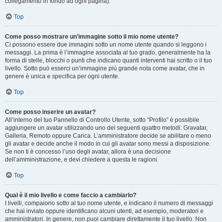
collegamento in fondo ad ogni pagina).
Top
Come posso mostrare un’immagine sotto il mio nome utente?
Ci possono essere due immagini sotto un nome utente quando si leggono i
messaggi. La prima è l’immagine associata al tuo grado, generalmente ha la
forma di stelle, blocchi o punti che indicano quanti interventi hai scritto o il tuo
livello. Sotto può esserci un’immagine più grande nota come avatar, che in
genere è unica e specifica per ogni utente.
Top
Come posso inserire un avatar?
All’interno del tuo Pannello di Controllo Utente, sotto “Profilo” è possibile
aggiungere un avatar utilizzando uno dei seguenti quattro metodi: Gravatar,
Galleria, Remoto oppure Carica. L’amministratore decide se abilitare o meno
gli avatar e decide anche il modo in cui gli avatar sono messi a disposizione.
Se non ti è concesso l’uso degli avatar, allora è una decisione
dell’amministrazione, e devi chiedere a questa le ragioni.
Top
Qual è il mio livello e come faccio a cambiarlo?
I livelli, compaiono sotto al tuo nome utente, e indicano il numero di messaggi
che hai inviato oppure identificano alcuni utenti, ad esempio, moderatori e
amministratori. In genere, non puoi cambiare direttamente il tuo livello. Non