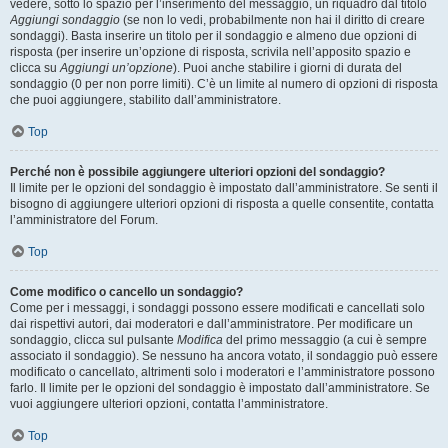
vedere, sotto lo spazio per l’inserimento del messaggio, un riquadro dal titolo
Aggiungi sondaggio
(se non lo vedi, probabilmente non hai il diritto di creare
sondaggi). Basta inserire un titolo per il sondaggio e almeno due opzioni di
risposta (per inserire un’opzione di risposta, scrivila nell’apposito spazio e
clicca su
Aggiungi un’opzione
). Puoi anche stabilire i giorni di durata del
sondaggio (0 per non porre limiti). C’è un limite al numero di opzioni di risposta
che puoi aggiungere, stabilito dall’amministratore.
Top
Perché non è possibile aggiungere ulteriori opzioni del sondaggio?
Il limite per le opzioni del sondaggio è impostato dall’amministratore. Se senti il
bisogno di aggiungere ulteriori opzioni di risposta a quelle consentite, contatta
l’amministratore del Forum.
Top
Come modifico o cancello un sondaggio?
Come per i messaggi, i sondaggi possono essere modificati e cancellati solo
dai rispettivi autori, dai moderatori e dall’amministratore. Per modificare un
sondaggio, clicca sul pulsante
Modifica
del primo messaggio (a cui è sempre
associato il sondaggio). Se nessuno ha ancora votato, il sondaggio può essere
modificato o cancellato, altrimenti solo i moderatori e l’amministratore possono
farlo. Il limite per le opzioni del sondaggio è impostato dall’amministratore. Se
vuoi aggiungere ulteriori opzioni, contatta l’amministratore.
Top