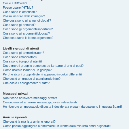
Cos’è il BBCode?
Posso usare l’HTML?
Cosa sono le emoticon?
Posso inserire delle immagini?
Che cosa sono gli annunci globali?
Cosa sono gli annunci?
Cosa sono gli argomenti importanti?
Cosa sono gli argomenti bloccati?
Che cosa sono le icone argomento?
Livelli e gruppi di utenti
Cosa sono gli amministratori?
Cosa sono i moderatori?
Cosa sono i gruppi di utenti?
Dove trovo i gruppi e come posso far parte di uno di essi?
Come divento leader di un gruppo?
Perché alcuni gruppi di utenti appaiono in colori differenti?
Che cos’è un gruppo di utenti predefinito?
Che cos’è il collegamento “Staff”?
Messaggi privati
Non riesco ad inviare messaggi privati!
Continuano ad arrivarmi messaggi privati indesiderati!
Ho ricevuto un messaggio di posta indesiderata o spam da qualcuno in questa Board!
Amici e ignorati
Che cos’è la mia lista amici e ignorati?
Come posso aggiungere o rimuovere un utente dalla mia lista amici o ignorati?