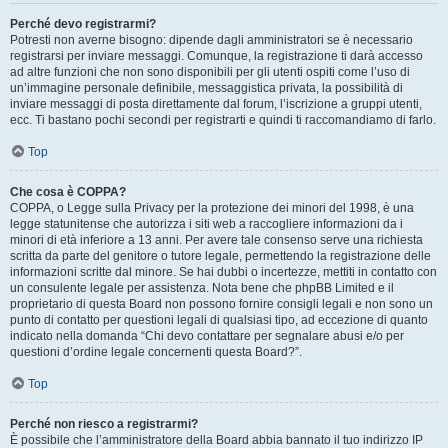
Perché devo registrarmi?
Potresti non averne bisogno: dipende dagli amministratori se è necessario
registrarsi per inviare messaggi. Comunque, la registrazione ti darà accesso
ad altre funzioni che non sono disponibili per gli utenti ospiti come l’uso di
un’immagine personale definibile, messaggistica privata, la possibilità di
inviare messaggi di posta direttamente dal forum, l’iscrizione a gruppi utenti,
ecc. Ti bastano pochi secondi per registrarti e quindi ti raccomandiamo di farlo.
Top
Che cosa è COPPA?
COPPA, o Legge sulla Privacy per la protezione dei minori del 1998, è una
legge statunitense che autorizza i siti web a raccogliere informazioni da i
minori di età inferiore a 13 anni. Per avere tale consenso serve una richiesta
scritta da parte del genitore o tutore legale, permettendo la registrazione delle
informazioni scritte dal minore. Se hai dubbi o incertezze, mettiti in contatto con
un consulente legale per assistenza. Nota bene che phpBB Limited e il
proprietario di questa Board non possono fornire consigli legali e non sono un
punto di contatto per questioni legali di qualsiasi tipo, ad eccezione di quanto
indicato nella domanda “Chi devo contattare per segnalare abusi e/o per
questioni d’ordine legale concernenti questa Board?”.
Top
Perché non riesco a registrarmi?
È possibile che l’amministratore della Board abbia bannato il tuo indirizzo IP