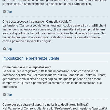
altri, ad es. in biblioteca, Internet point, università, ecc. Se non vedi il checkbox,
significa che un amministratore ha disabilitato questa caratteristica.
Top
Che cosa provoca il comando “Cancella cookie”?
La funzione “Cancella cookie” eliminerà tutti i cookie generati da phpBB che ti
mantengono autenticato e connesso, oltre a permetterti ad esempio di tenere
traccia di quello che hai letto, se l’amministrazione ha attivato la funzione. Se
hai avuto problemi di accesso o di uscita dal sistema, la cancellazione dei
cookie potrebbe risolvere tali disguidi.
Top
Impostazioni e preferenze utente
Come cambio le mie impostazioni?
Se sei un utente registrato, tutte le tue impostazioni sono conservate nel
database del sistema. Per modificarle vai sul tuo Pannello di Controllo Utente;
generalmente sta in cima ad ogni pagina, ma questo potrebbe non essere
sempre vero. Questo ti permetterà di cambiare tutte le tue impostazioni e le
preferenze.
Top
Come posso evitare di apparire nella lista degli utenti in linea?
Nel Pannello di Controllo Utente, sotto “Preferenze”, trovi l’opzione
Nascondi il