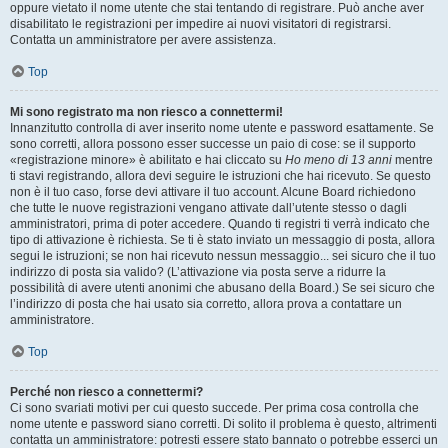
oppure vietato il nome utente che stai tentando di registrare. Può anche aver
disabilitato le registrazioni per impedire ai nuovi visitatori di registrarsi.
Contatta un amministratore per avere assistenza.
Top
Mi sono registrato ma non riesco a connettermi!
Innanzitutto controlla di aver inserito nome utente e password esattamente. Se
sono corretti, allora possono esser successe un paio di cose: se il supporto
«registrazione minore» è abilitato e hai cliccato su
Ho meno di 13 anni
mentre
ti stavi registrando, allora devi seguire le istruzioni che hai ricevuto. Se questo
non è il tuo caso, forse devi attivare il tuo account. Alcune Board richiedono
che tutte le nuove registrazioni vengano attivate dall’utente stesso o dagli
amministratori, prima di poter accedere. Quando ti registri ti verrà indicato che
tipo di attivazione è richiesta. Se ti è stato inviato un messaggio di posta, allora
segui le istruzioni; se non hai ricevuto nessun messaggio... sei sicuro che il tuo
indirizzo di posta sia valido? (L’attivazione via posta serve a ridurre la
possibilità di avere utenti anonimi che abusano della Board.) Se sei sicuro che
l’indirizzo di posta che hai usato sia corretto, allora prova a contattare un
amministratore.
Top
Perché non riesco a connettermi?
Ci sono svariati motivi per cui questo succede. Per prima cosa controlla che
nome utente e password siano corretti. Di solito il problema è questo, altrimenti
contatta un amministratore: potresti essere stato bannato o potrebbe esserci un