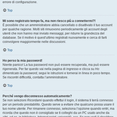
errore di configurazione.
Top
Mi sono registrato tempo fa, ma non riesco più a connettermi?!
È possibile che un amministratore abbia cancellato o disattivato il tuo account
per qualche ragione. Molti siti rimuovono periodicamente gli account degli
utenti che non hanno mai inviato messaggi, per ridurre la grandezza del
database. Se il motivo è quest’ultimo registrati nuovamente e cerca di farti
coinvolgere maggiormente nelle discussioni.
Top
Ho perso la mia password!
Niente panico! La tua password non può essere recuperata, ma può essere
rigenerata. Per far questo vai nella pagina di ingresso e clicca su
Ho
dimenticato la password
, segui le istruzioni e tornerai in linea in poco tempo.
Se riscontri difficoltà, contatta l’amministratore.
Top
Perché vengo disconnesso automaticamente?
Se non selezioni
Ricordami
quando effettui il login, il sistema ti terrà connesso
per un periodo prestabilito. Questo serve a evitare che qualcuno possa usare il
tuo nome utente. Per rimanere connesso, seleziona l’opzione quando entri, ma
ricorda che questo non è consigliato se ti colleghi da un PC usato anche da