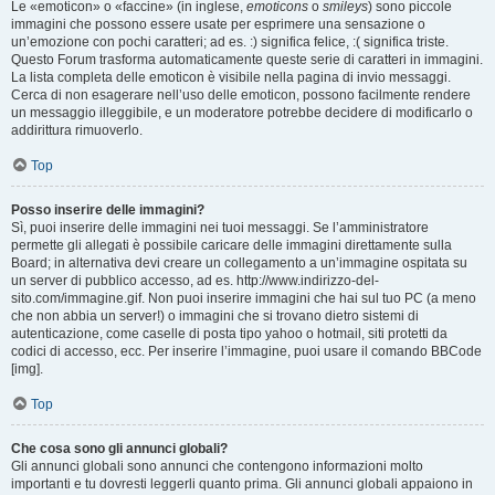
Le «emoticon» o «faccine» (in inglese,
emoticons
o
smileys
) sono piccole
immagini che possono essere usate per esprimere una sensazione o
un’emozione con pochi caratteri; ad es. :) significa felice, :( significa triste.
Questo Forum trasforma automaticamente queste serie di caratteri in immagini.
La lista completa delle emoticon è visibile nella pagina di invio messaggi.
Cerca di non esagerare nell’uso delle emoticon, possono facilmente rendere
un messaggio illeggibile, e un moderatore potrebbe decidere di modificarlo o
addirittura rimuoverlo.
Top
Posso inserire delle immagini?
Sì, puoi inserire delle immagini nei tuoi messaggi. Se l’amministratore
permette gli allegati è possibile caricare delle immagini direttamente sulla
Board; in alternativa devi creare un collegamento a un’immagine ospitata su
un server di pubblico accesso, ad es. http://www.indirizzo-del-
sito.com/immagine.gif. Non puoi inserire immagini che hai sul tuo PC (a meno
che non abbia un server!) o immagini che si trovano dietro sistemi di
autenticazione, come caselle di posta tipo yahoo o hotmail, siti protetti da
codici di accesso, ecc. Per inserire l’immagine, puoi usare il comando BBCode
[img].
Top
Che cosa sono gli annunci globali?
Gli annunci globali sono annunci che contengono informazioni molto
importanti e tu dovresti leggerli quanto prima. Gli annunci globali appaiono in