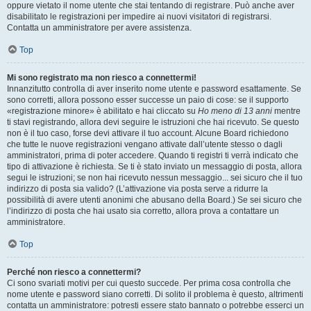
oppure vietato il nome utente che stai tentando di registrare. Può anche aver
disabilitato le registrazioni per impedire ai nuovi visitatori di registrarsi.
Contatta un amministratore per avere assistenza.
Top
Mi sono registrato ma non riesco a connettermi!
Innanzitutto controlla di aver inserito nome utente e password esattamente. Se
sono corretti, allora possono esser successe un paio di cose: se il supporto
«registrazione minore» è abilitato e hai cliccato su
Ho meno di 13 anni
mentre
ti stavi registrando, allora devi seguire le istruzioni che hai ricevuto. Se questo
non è il tuo caso, forse devi attivare il tuo account. Alcune Board richiedono
che tutte le nuove registrazioni vengano attivate dall’utente stesso o dagli
amministratori, prima di poter accedere. Quando ti registri ti verrà indicato che
tipo di attivazione è richiesta. Se ti è stato inviato un messaggio di posta, allora
segui le istruzioni; se non hai ricevuto nessun messaggio... sei sicuro che il tuo
indirizzo di posta sia valido? (L’attivazione via posta serve a ridurre la
possibilità di avere utenti anonimi che abusano della Board.) Se sei sicuro che
l’indirizzo di posta che hai usato sia corretto, allora prova a contattare un
amministratore.
Top
Perché non riesco a connettermi?
Ci sono svariati motivi per cui questo succede. Per prima cosa controlla che
nome utente e password siano corretti. Di solito il problema è questo, altrimenti
contatta un amministratore: potresti essere stato bannato o potrebbe esserci un