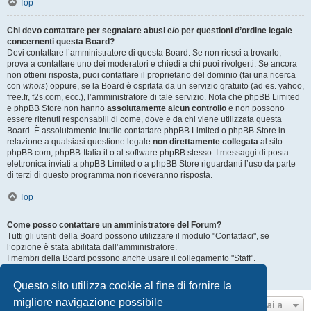
Top
Chi devo contattare per segnalare abusi e/o per questioni d’ordine legale
concernenti questa Board?
Devi contattare l’amministratore di questa Board. Se non riesci a trovarlo,
prova a contattare uno dei moderatori e chiedi a chi puoi rivolgerti. Se ancora
non ottieni risposta, puoi contattare il proprietario del dominio (fai una ricerca
con
whois
) oppure, se la Board è ospitata da un servizio gratuito (ad es. yahoo,
free.fr, f2s.com, ecc.), l’amministratore di tale servizio. Nota che phpBB Limited
e phpBB Store non hanno
assolutamente alcun controllo
e non possono
essere ritenuti responsabili di come, dove e da chi viene utilizzata questa
Board. È assolutamente inutile contattare phpBB Limited o phpBB Store in
relazione a qualsiasi questione legale
non direttamente collegata
al sito
phpBB.com, phpBB-Italia.it o al software phpBB stesso. I messaggi di posta
elettronica inviati a phpBB Limited o a phpBB Store riguardanti l’uso da parte
di terzi di questo programma non riceveranno risposta.
Top
Come posso contattare un amministratore del Forum?
Tutti gli utenti della Board possono utilizzare il modulo "Contattaci", se
l’opzione è stata abilitata dall’amministratore.
I membri della Board possono anche usare il collegamento "Staff".
Top
Questo sito utilizza cookie al fine di fornire la
migliore navigazione possibile
Vai a