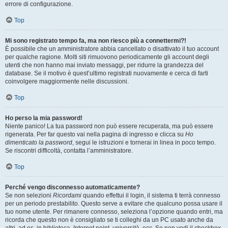
errore di configurazione.
Top
Mi sono registrato tempo fa, ma non riesco più a connettermi?!
È possibile che un amministratore abbia cancellato o disattivato il tuo account
per qualche ragione. Molti siti rimuovono periodicamente gli account degli
utenti che non hanno mai inviato messaggi, per ridurre la grandezza del
database. Se il motivo è quest’ultimo registrati nuovamente e cerca di farti
coinvolgere maggiormente nelle discussioni.
Top
Ho perso la mia password!
Niente panico! La tua password non può essere recuperata, ma può essere
rigenerata. Per far questo vai nella pagina di ingresso e clicca su
Ho
dimenticato la password
, segui le istruzioni e tornerai in linea in poco tempo.
Se riscontri difficoltà, contatta l’amministratore.
Top
Perché vengo disconnesso automaticamente?
Se non selezioni
Ricordami
quando effettui il login, il sistema ti terrà connesso
per un periodo prestabilito. Questo serve a evitare che qualcuno possa usare il
tuo nome utente. Per rimanere connesso, seleziona l’opzione quando entri, ma
ricorda che questo non è consigliato se ti colleghi da un PC usato anche da