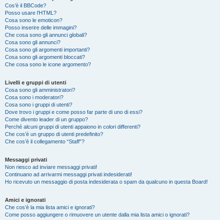
Cos’è il BBCode?
Posso usare l’HTML?
Cosa sono le emoticon?
Posso inserire delle immagini?
Che cosa sono gli annunci globali?
Cosa sono gli annunci?
Cosa sono gli argomenti importanti?
Cosa sono gli argomenti bloccati?
Che cosa sono le icone argomento?
Livelli e gruppi di utenti
Cosa sono gli amministratori?
Cosa sono i moderatori?
Cosa sono i gruppi di utenti?
Dove trovo i gruppi e come posso far parte di uno di essi?
Come divento leader di un gruppo?
Perché alcuni gruppi di utenti appaiono in colori differenti?
Che cos’è un gruppo di utenti predefinito?
Che cos’è il collegamento “Staff”?
Messaggi privati
Non riesco ad inviare messaggi privati!
Continuano ad arrivarmi messaggi privati indesiderati!
Ho ricevuto un messaggio di posta indesiderata o spam da qualcuno in questa Board!
Amici e ignorati
Che cos’è la mia lista amici e ignorati?
Come posso aggiungere o rimuovere un utente dalla mia lista amici o ignorati?