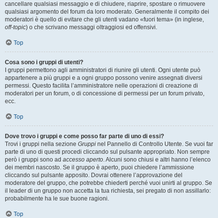
cancellare qualsiasi messaggio e di chiudere, riaprire, spostare o rimuovere
qualsiasi argomento del forum da loro moderato. Generalmente il compito dei
moderatori è quello di evitare che gli utenti vadano «fuori tema» (in inglese,
off-topic
) o che scrivano messaggi oltraggiosi ed offensivi.
Top
Cosa sono i gruppi di utenti?
I gruppi permettono agli amministratori di riunire gli utenti. Ogni utente può
appartenere a più gruppi e a ogni gruppo possono venire assegnati diversi
permessi. Questo facilita l’amministratore nelle operazioni di creazione di
moderatori per un forum, o di concessione di permessi per un forum privato,
ecc.
Top
Dove trovo i gruppi e come posso far parte di uno di essi?
Trovi i gruppi nella sezione
Gruppi
nel Pannello di Controllo Utente. Se vuoi far
parte di uno di questi procedi cliccando sul pulsante appropriato. Non sempre
però i gruppi sono ad
accesso aperto
. Alcuni sono chiusi e altri hanno l’elenco
dei membri nascosto. Se il gruppo è aperto, puoi chiedere l’ammissione
cliccando sul pulsante apposito. Dovrai ottenere l’approvazione del
moderatore del gruppo, che potrebbe chiederti perché vuoi unirti al gruppo. Se
il leader di un gruppo non accetta la tua richiesta, sei pregato di non assillarlo:
probabilmente ha le sue buone ragioni.
Top