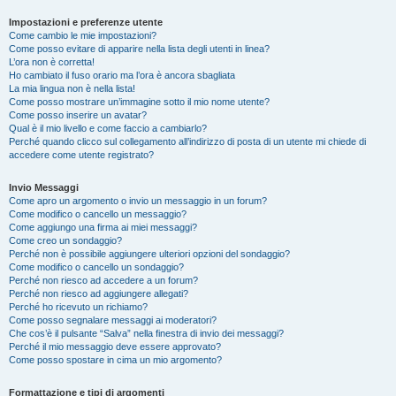
Impostazioni e preferenze utente
Come cambio le mie impostazioni?
Come posso evitare di apparire nella lista degli utenti in linea?
L’ora non è corretta!
Ho cambiato il fuso orario ma l’ora è ancora sbagliata
La mia lingua non è nella lista!
Come posso mostrare un’immagine sotto il mio nome utente?
Come posso inserire un avatar?
Qual è il mio livello e come faccio a cambiarlo?
Perché quando clicco sul collegamento all’indirizzo di posta di un utente mi chiede di
accedere come utente registrato?
Invio Messaggi
Come apro un argomento o invio un messaggio in un forum?
Come modifico o cancello un messaggio?
Come aggiungo una firma ai miei messaggi?
Come creo un sondaggio?
Perché non è possibile aggiungere ulteriori opzioni del sondaggio?
Come modifico o cancello un sondaggio?
Perché non riesco ad accedere a un forum?
Perché non riesco ad aggiungere allegati?
Perché ho ricevuto un richiamo?
Come posso segnalare messaggi ai moderatori?
Che cos’è il pulsante “Salva” nella finestra di invio dei messaggi?
Perché il mio messaggio deve essere approvato?
Come posso spostare in cima un mio argomento?
Formattazione e tipi di argomenti