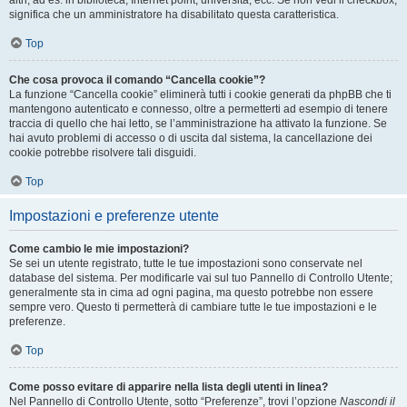
altri, ad es. in biblioteca, Internet point, università, ecc. Se non vedi il checkbox,
significa che un amministratore ha disabilitato questa caratteristica.
Top
Che cosa provoca il comando “Cancella cookie”?
La funzione “Cancella cookie” eliminerà tutti i cookie generati da phpBB che ti
mantengono autenticato e connesso, oltre a permetterti ad esempio di tenere
traccia di quello che hai letto, se l’amministrazione ha attivato la funzione. Se
hai avuto problemi di accesso o di uscita dal sistema, la cancellazione dei
cookie potrebbe risolvere tali disguidi.
Top
Impostazioni e preferenze utente
Come cambio le mie impostazioni?
Se sei un utente registrato, tutte le tue impostazioni sono conservate nel
database del sistema. Per modificarle vai sul tuo Pannello di Controllo Utente;
generalmente sta in cima ad ogni pagina, ma questo potrebbe non essere
sempre vero. Questo ti permetterà di cambiare tutte le tue impostazioni e le
preferenze.
Top
Come posso evitare di apparire nella lista degli utenti in linea?
Nel Pannello di Controllo Utente, sotto “Preferenze”, trovi l’opzione
Nascondi il