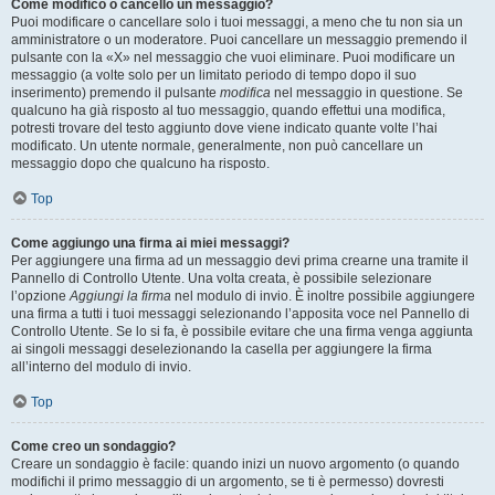
Come modifico o cancello un messaggio?
Puoi modificare o cancellare solo i tuoi messaggi, a meno che tu non sia un
amministratore o un moderatore. Puoi cancellare un messaggio premendo il
pulsante con la «X» nel messaggio che vuoi eliminare. Puoi modificare un
messaggio (a volte solo per un limitato periodo di tempo dopo il suo
inserimento) premendo il pulsante
modifica
nel messaggio in questione. Se
qualcuno ha già risposto al tuo messaggio, quando effettui una modifica,
potresti trovare del testo aggiunto dove viene indicato quante volte l’hai
modificato. Un utente normale, generalmente, non può cancellare un
messaggio dopo che qualcuno ha risposto.
Top
Come aggiungo una firma ai miei messaggi?
Per aggiungere una firma ad un messaggio devi prima crearne una tramite il
Pannello di Controllo Utente. Una volta creata, è possibile selezionare
l’opzione
Aggiungi la firma
nel modulo di invio. È inoltre possibile aggiungere
una firma a tutti i tuoi messaggi selezionando l’apposita voce nel Pannello di
Controllo Utente. Se lo si fa, è possibile evitare che una firma venga aggiunta
ai singoli messaggi deselezionando la casella per aggiungere la firma
all’interno del modulo di invio.
Top
Come creo un sondaggio?
Creare un sondaggio è facile: quando inizi un nuovo argomento (o quando
modifichi il primo messaggio di un argomento, se ti è permesso) dovresti