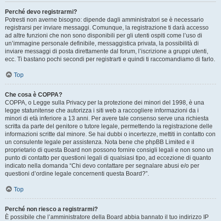
Perché devo registrarmi?
Potresti non averne bisogno: dipende dagli amministratori se è necessario
registrarsi per inviare messaggi. Comunque, la registrazione ti darà accesso
ad altre funzioni che non sono disponibili per gli utenti ospiti come l’uso di
un’immagine personale definibile, messaggistica privata, la possibilità di
inviare messaggi di posta direttamente dal forum, l’iscrizione a gruppi utenti,
ecc. Ti bastano pochi secondi per registrarti e quindi ti raccomandiamo di farlo.
Top
Che cosa è COPPA?
COPPA, o Legge sulla Privacy per la protezione dei minori del 1998, è una
legge statunitense che autorizza i siti web a raccogliere informazioni da i
minori di età inferiore a 13 anni. Per avere tale consenso serve una richiesta
scritta da parte del genitore o tutore legale, permettendo la registrazione delle
informazioni scritte dal minore. Se hai dubbi o incertezze, mettiti in contatto con
un consulente legale per assistenza. Nota bene che phpBB Limited e il
proprietario di questa Board non possono fornire consigli legali e non sono un
punto di contatto per questioni legali di qualsiasi tipo, ad eccezione di quanto
indicato nella domanda “Chi devo contattare per segnalare abusi e/o per
questioni d’ordine legale concernenti questa Board?”.
Top
Perché non riesco a registrarmi?
È possibile che l’amministratore della Board abbia bannato il tuo indirizzo IP