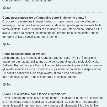
collegamento in fondo ad ogni pagina).
Top
Come posso mostrare un’immagine sotto il mio nome utente?
Ci possono essere due immagini sotto un nome utente quando si leggono i
messaggi. La prima è l’immagine associata al tuo grado, generalmente ha la
forma di stelle, blocchi o punti che indicano quanti interventi hai scritto o il tuo
livello. Sotto può esserci un’immagine più grande nota come avatar, che in
genere è unica e specifica per ogni utente.
Top
Come posso inserire un avatar?
All’interno del tuo Pannello di Controllo Utente, sotto “Profilo” è possibile
aggiungere un avatar utilizzando uno dei seguenti quattro metodi: Gravatar,
Galleria, Remoto oppure Carica. L’amministratore decide se abilitare o meno
gli avatar e decide anche il modo in cui gli avatar sono messi a disposizione.
Se non ti è concesso l’uso degli avatar, allora è una decisione
dell’amministrazione, e devi chiedere a questa le ragioni.
Top
Qual è il mio livello e come faccio a cambiarlo?
I livelli, compaiono sotto al tuo nome utente, e indicano il numero di messaggi
che hai inviato oppure identificano alcuni utenti, ad esempio, moderatori e
amministratori. In genere, non puoi cambiare direttamente il tuo livello. Non