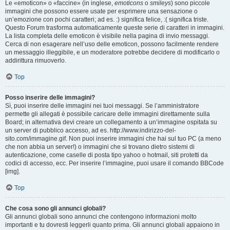
Le «emoticon» o «faccine» (in inglese,
emoticons
o
smileys
) sono piccole
immagini che possono essere usate per esprimere una sensazione o
un’emozione con pochi caratteri; ad es. :) significa felice, :( significa triste.
Questo Forum trasforma automaticamente queste serie di caratteri in immagini.
La lista completa delle emoticon è visibile nella pagina di invio messaggi.
Cerca di non esagerare nell’uso delle emoticon, possono facilmente rendere
un messaggio illeggibile, e un moderatore potrebbe decidere di modificarlo o
addirittura rimuoverlo.
Top
Posso inserire delle immagini?
Sì, puoi inserire delle immagini nei tuoi messaggi. Se l’amministratore
permette gli allegati è possibile caricare delle immagini direttamente sulla
Board; in alternativa devi creare un collegamento a un’immagine ospitata su
un server di pubblico accesso, ad es. http://www.indirizzo-del-
sito.com/immagine.gif. Non puoi inserire immagini che hai sul tuo PC (a meno
che non abbia un server!) o immagini che si trovano dietro sistemi di
autenticazione, come caselle di posta tipo yahoo o hotmail, siti protetti da
codici di accesso, ecc. Per inserire l’immagine, puoi usare il comando BBCode
[img].
Top
Che cosa sono gli annunci globali?
Gli annunci globali sono annunci che contengono informazioni molto
importanti e tu dovresti leggerli quanto prima. Gli annunci globali appaiono in