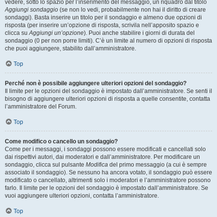
vedere, sotto lo spazio per l’inserimento del messaggio, un riquadro dal titolo
Aggiungi sondaggio
(se non lo vedi, probabilmente non hai il diritto di creare
sondaggi). Basta inserire un titolo per il sondaggio e almeno due opzioni di
risposta (per inserire un’opzione di risposta, scrivila nell’apposito spazio e
clicca su
Aggiungi un’opzione
). Puoi anche stabilire i giorni di durata del
sondaggio (0 per non porre limiti). C’è un limite al numero di opzioni di risposta
che puoi aggiungere, stabilito dall’amministratore.
Top
Perché non è possibile aggiungere ulteriori opzioni del sondaggio?
Il limite per le opzioni del sondaggio è impostato dall’amministratore. Se senti il
bisogno di aggiungere ulteriori opzioni di risposta a quelle consentite, contatta
l’amministratore del Forum.
Top
Come modifico o cancello un sondaggio?
Come per i messaggi, i sondaggi possono essere modificati e cancellati solo
dai rispettivi autori, dai moderatori e dall’amministratore. Per modificare un
sondaggio, clicca sul pulsante
Modifica
del primo messaggio (a cui è sempre
associato il sondaggio). Se nessuno ha ancora votato, il sondaggio può essere
modificato o cancellato, altrimenti solo i moderatori e l’amministratore possono
farlo. Il limite per le opzioni del sondaggio è impostato dall’amministratore. Se
vuoi aggiungere ulteriori opzioni, contatta l’amministratore.
Top