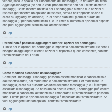
vedere, sotto lo spazio per l’inserimento del messaggio, un riquadro dal titolo
Aggiungi sondaggio
(se non lo vedi, probabilmente non hai il diritto di creare
sondaggi). Basta inserire un titolo per il sondaggio e almeno due opzioni di
risposta (per inserire un’opzione di risposta, scrivila nell’apposito spazio e
clicca su
Aggiungi un’opzione
). Puoi anche stabilire i giorni di durata del
sondaggio (0 per non porre limiti). C’è un limite al numero di opzioni di risposta
che puoi aggiungere, stabilito dall’amministratore.
Top
Perché non è possibile aggiungere ulteriori opzioni del sondaggio?
Il limite per le opzioni del sondaggio è impostato dall’amministratore. Se senti il
bisogno di aggiungere ulteriori opzioni di risposta a quelle consentite, contatta
l’amministratore del Forum.
Top
Come modifico o cancello un sondaggio?
Come per i messaggi, i sondaggi possono essere modificati e cancellati solo
dai rispettivi autori, dai moderatori e dall’amministratore. Per modificare un
sondaggio, clicca sul pulsante
Modifica
del primo messaggio (a cui è sempre
associato il sondaggio). Se nessuno ha ancora votato, il sondaggio può essere
modificato o cancellato, altrimenti solo i moderatori e l’amministratore possono
farlo. Il limite per le opzioni del sondaggio è impostato dall’amministratore. Se
vuoi aggiungere ulteriori opzioni, contatta l’amministratore.
Top