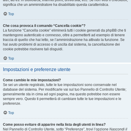
altri, ad es. in biblioteca, Internet point, università, ecc. Se non vedi il checkbox,
significa che un amministratore ha disabilitato questa caratteristica.
Top
Che cosa provoca il comando “Cancella cookie”?
La funzione “Cancella cookie” eliminerà tutti i cookie generati da phpBB che ti
mantengono autenticato e connesso, oltre a permetterti ad esempio di tenere
traccia di quello che hai letto, se l’amministrazione ha attivato la funzione. Se
hai avuto problemi di accesso o di uscita dal sistema, la cancellazione dei
cookie potrebbe risolvere tali disguidi.
Top
Impostazioni e preferenze utente
Come cambio le mie impostazioni?
Se sei un utente registrato, tutte le tue impostazioni sono conservate nel
database del sistema. Per modificarle vai sul tuo Pannello di Controllo Utente;
generalmente sta in cima ad ogni pagina, ma questo potrebbe non essere
sempre vero. Questo ti permetterà di cambiare tutte le tue impostazioni e le
preferenze.
Top
Come posso evitare di apparire nella lista degli utenti in linea?
Nel Pannello di Controllo Utente, sotto “Preferenze”, trovi l’opzione
Nascondi il