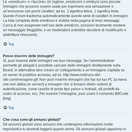
Le «emoticon» o «faccine» (in inglese,
emoticons
o
smileys
) sono piccole
immagini che possono essere usate per esprimere una sensazione o
un’emozione con pochi caratteri; ad es. :) significa felice, :( significa triste.
Questo Forum trasforma automaticamente queste serie di caratteri in immagini.
La lista completa delle emoticon è visibile nella pagina di invio messaggi.
Cerca di non esagerare nell’uso delle emoticon, possono facilmente rendere
un messaggio illeggibile, e un moderatore potrebbe decidere di modificarlo o
addirittura rimuoverlo.
Top
Posso inserire delle immagini?
Sì, puoi inserire delle immagini nei tuoi messaggi. Se l’amministratore
permette gli allegati è possibile caricare delle immagini direttamente sulla
Board; in alternativa devi creare un collegamento a un’immagine ospitata su
un server di pubblico accesso, ad es. http://www.indirizzo-del-
sito.com/immagine.gif. Non puoi inserire immagini che hai sul tuo PC (a meno
che non abbia un server!) o immagini che si trovano dietro sistemi di
autenticazione, come caselle di posta tipo yahoo o hotmail, siti protetti da
codici di accesso, ecc. Per inserire l’immagine, puoi usare il comando BBCode
[img].
Top
Che cosa sono gli annunci globali?
Gli annunci globali sono annunci che contengono informazioni molto
importanti e tu dovresti leggerli quanto prima. Gli annunci globali appaiono in