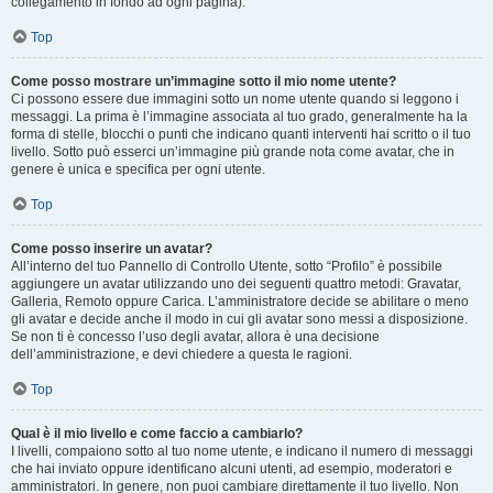
collegamento in fondo ad ogni pagina).
Top
Come posso mostrare un’immagine sotto il mio nome utente?
Ci possono essere due immagini sotto un nome utente quando si leggono i
messaggi. La prima è l’immagine associata al tuo grado, generalmente ha la
forma di stelle, blocchi o punti che indicano quanti interventi hai scritto o il tuo
livello. Sotto può esserci un’immagine più grande nota come avatar, che in
genere è unica e specifica per ogni utente.
Top
Come posso inserire un avatar?
All’interno del tuo Pannello di Controllo Utente, sotto “Profilo” è possibile
aggiungere un avatar utilizzando uno dei seguenti quattro metodi: Gravatar,
Galleria, Remoto oppure Carica. L’amministratore decide se abilitare o meno
gli avatar e decide anche il modo in cui gli avatar sono messi a disposizione.
Se non ti è concesso l’uso degli avatar, allora è una decisione
dell’amministrazione, e devi chiedere a questa le ragioni.
Top
Qual è il mio livello e come faccio a cambiarlo?
I livelli, compaiono sotto al tuo nome utente, e indicano il numero di messaggi
che hai inviato oppure identificano alcuni utenti, ad esempio, moderatori e
amministratori. In genere, non puoi cambiare direttamente il tuo livello. Non