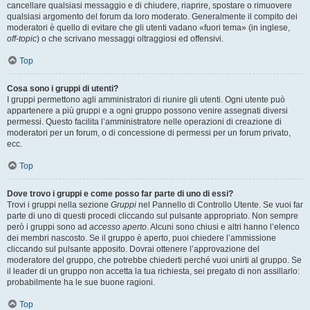
cancellare qualsiasi messaggio e di chiudere, riaprire, spostare o rimuovere
qualsiasi argomento del forum da loro moderato. Generalmente il compito dei
moderatori è quello di evitare che gli utenti vadano «fuori tema» (in inglese,
off-topic
) o che scrivano messaggi oltraggiosi ed offensivi.
Top
Cosa sono i gruppi di utenti?
I gruppi permettono agli amministratori di riunire gli utenti. Ogni utente può
appartenere a più gruppi e a ogni gruppo possono venire assegnati diversi
permessi. Questo facilita l’amministratore nelle operazioni di creazione di
moderatori per un forum, o di concessione di permessi per un forum privato,
ecc.
Top
Dove trovo i gruppi e come posso far parte di uno di essi?
Trovi i gruppi nella sezione
Gruppi
nel Pannello di Controllo Utente. Se vuoi far
parte di uno di questi procedi cliccando sul pulsante appropriato. Non sempre
però i gruppi sono ad
accesso aperto
. Alcuni sono chiusi e altri hanno l’elenco
dei membri nascosto. Se il gruppo è aperto, puoi chiedere l’ammissione
cliccando sul pulsante apposito. Dovrai ottenere l’approvazione del
moderatore del gruppo, che potrebbe chiederti perché vuoi unirti al gruppo. Se
il leader di un gruppo non accetta la tua richiesta, sei pregato di non assillarlo:
probabilmente ha le sue buone ragioni.
Top