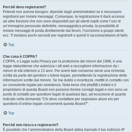
Perché devo registrarmi?
Potresti non averne bisogno: dipende dagli amministratori se è necessario
registrarsi per inviare messaggi. Comunque, la registrazione ti darà accesso
ad altre funzioni che non sono disponibili per gli utenti ospiti come l’uso di
un’immagine personale definibile, messaggistica privata, la possibilità di
inviare messaggi di posta direttamente dal forum, l’iscrizione a gruppi utenti,
ecc. Ti bastano pochi secondi per registrarti e quindi ti raccomandiamo di farlo.
Top
Che cosa è COPPA?
COPPA, o Legge sulla Privacy per la protezione dei minori del 1998, è una
legge statunitense che autorizza i siti web a raccogliere informazioni da i
minori di età inferiore a 13 anni. Per avere tale consenso serve una richiesta
scritta da parte del genitore o tutore legale, permettendo la registrazione delle
informazioni scritte dal minore. Se hai dubbi o incertezze, mettiti in contatto con
un consulente legale per assistenza. Nota bene che phpBB Limited e il
proprietario di questa Board non possono fornire consigli legali e non sono un
punto di contatto per questioni legali di qualsiasi tipo, ad eccezione di quanto
indicato nella domanda “Chi devo contattare per segnalare abusi e/o per
questioni d’ordine legale concernenti questa Board?”.
Top
Perché non riesco a registrarmi?
È possibile che l’amministratore della Board abbia bannato il tuo indirizzo IP