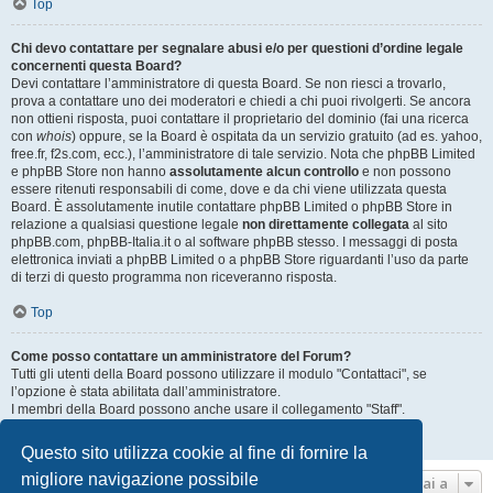
Top
Chi devo contattare per segnalare abusi e/o per questioni d’ordine legale
concernenti questa Board?
Devi contattare l’amministratore di questa Board. Se non riesci a trovarlo,
prova a contattare uno dei moderatori e chiedi a chi puoi rivolgerti. Se ancora
non ottieni risposta, puoi contattare il proprietario del dominio (fai una ricerca
con
whois
) oppure, se la Board è ospitata da un servizio gratuito (ad es. yahoo,
free.fr, f2s.com, ecc.), l’amministratore di tale servizio. Nota che phpBB Limited
e phpBB Store non hanno
assolutamente alcun controllo
e non possono
essere ritenuti responsabili di come, dove e da chi viene utilizzata questa
Board. È assolutamente inutile contattare phpBB Limited o phpBB Store in
relazione a qualsiasi questione legale
non direttamente collegata
al sito
phpBB.com, phpBB-Italia.it o al software phpBB stesso. I messaggi di posta
elettronica inviati a phpBB Limited o a phpBB Store riguardanti l’uso da parte
di terzi di questo programma non riceveranno risposta.
Top
Come posso contattare un amministratore del Forum?
Tutti gli utenti della Board possono utilizzare il modulo "Contattaci", se
l’opzione è stata abilitata dall’amministratore.
I membri della Board possono anche usare il collegamento "Staff".
Top
Questo sito utilizza cookie al fine di fornire la
migliore navigazione possibile
Vai a