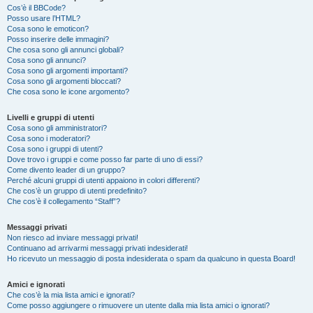
Cos’è il BBCode?
Posso usare l’HTML?
Cosa sono le emoticon?
Posso inserire delle immagini?
Che cosa sono gli annunci globali?
Cosa sono gli annunci?
Cosa sono gli argomenti importanti?
Cosa sono gli argomenti bloccati?
Che cosa sono le icone argomento?
Livelli e gruppi di utenti
Cosa sono gli amministratori?
Cosa sono i moderatori?
Cosa sono i gruppi di utenti?
Dove trovo i gruppi e come posso far parte di uno di essi?
Come divento leader di un gruppo?
Perché alcuni gruppi di utenti appaiono in colori differenti?
Che cos’è un gruppo di utenti predefinito?
Che cos’è il collegamento “Staff”?
Messaggi privati
Non riesco ad inviare messaggi privati!
Continuano ad arrivarmi messaggi privati indesiderati!
Ho ricevuto un messaggio di posta indesiderata o spam da qualcuno in questa Board!
Amici e ignorati
Che cos’è la mia lista amici e ignorati?
Come posso aggiungere o rimuovere un utente dalla mia lista amici o ignorati?