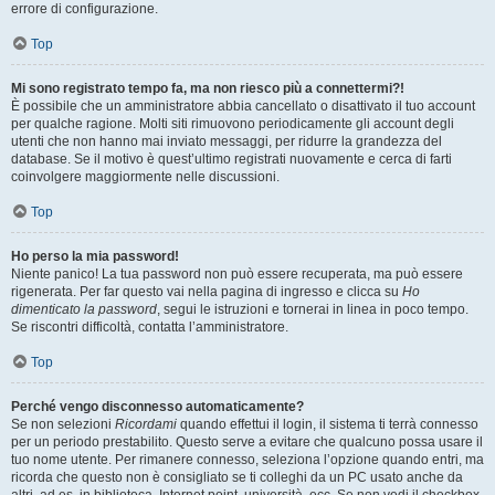
errore di configurazione.
Top
Mi sono registrato tempo fa, ma non riesco più a connettermi?!
È possibile che un amministratore abbia cancellato o disattivato il tuo account
per qualche ragione. Molti siti rimuovono periodicamente gli account degli
utenti che non hanno mai inviato messaggi, per ridurre la grandezza del
database. Se il motivo è quest’ultimo registrati nuovamente e cerca di farti
coinvolgere maggiormente nelle discussioni.
Top
Ho perso la mia password!
Niente panico! La tua password non può essere recuperata, ma può essere
rigenerata. Per far questo vai nella pagina di ingresso e clicca su
Ho
dimenticato la password
, segui le istruzioni e tornerai in linea in poco tempo.
Se riscontri difficoltà, contatta l’amministratore.
Top
Perché vengo disconnesso automaticamente?
Se non selezioni
Ricordami
quando effettui il login, il sistema ti terrà connesso
per un periodo prestabilito. Questo serve a evitare che qualcuno possa usare il
tuo nome utente. Per rimanere connesso, seleziona l’opzione quando entri, ma
ricorda che questo non è consigliato se ti colleghi da un PC usato anche da