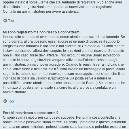
oppure vietato il nome utente che stai tentando di registrare. Può anche aver
disabilitato le registrazioni per impedire ai nuovi visitatori di registrarsi.
Contatta un amministratore per avere assistenza.
Top
Mi sono registrato ma non riesco a connettermi!
Innanzitutto controlla di aver inserito nome utente e password esattamente. Se
sono corretti, allora possono esser successe un paio di cose: se il supporto
«registrazione minore» è abilitato e hai cliccato su
Ho meno di 13 anni
mentre
ti stavi registrando, allora devi seguire le istruzioni che hai ricevuto. Se questo
non è il tuo caso, forse devi attivare il tuo account. Alcune Board richiedono
che tutte le nuove registrazioni vengano attivate dall’utente stesso o dagli
amministratori, prima di poter accedere. Quando ti registri ti verrà indicato che
tipo di attivazione è richiesta. Se ti è stato inviato un messaggio di posta, allora
segui le istruzioni; se non hai ricevuto nessun messaggio... sei sicuro che il tuo
indirizzo di posta sia valido? (L’attivazione via posta serve a ridurre la
possibilità di avere utenti anonimi che abusano della Board.) Se sei sicuro che
l’indirizzo di posta che hai usato sia corretto, allora prova a contattare un
amministratore.
Top
Perché non riesco a connettermi?
Ci sono svariati motivi per cui questo succede. Per prima cosa controlla che
nome utente e password siano corretti. Di solito il problema è questo, altrimenti
contatta un amministratore: potresti essere stato bannato o potrebbe esserci un