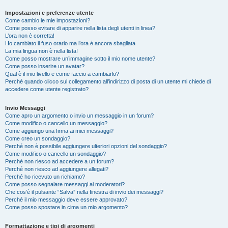
Impostazioni e preferenze utente
Come cambio le mie impostazioni?
Come posso evitare di apparire nella lista degli utenti in linea?
L’ora non è corretta!
Ho cambiato il fuso orario ma l’ora è ancora sbagliata
La mia lingua non è nella lista!
Come posso mostrare un’immagine sotto il mio nome utente?
Come posso inserire un avatar?
Qual è il mio livello e come faccio a cambiarlo?
Perché quando clicco sul collegamento all’indirizzo di posta di un utente mi chiede di
accedere come utente registrato?
Invio Messaggi
Come apro un argomento o invio un messaggio in un forum?
Come modifico o cancello un messaggio?
Come aggiungo una firma ai miei messaggi?
Come creo un sondaggio?
Perché non è possibile aggiungere ulteriori opzioni del sondaggio?
Come modifico o cancello un sondaggio?
Perché non riesco ad accedere a un forum?
Perché non riesco ad aggiungere allegati?
Perché ho ricevuto un richiamo?
Come posso segnalare messaggi ai moderatori?
Che cos’è il pulsante “Salva” nella finestra di invio dei messaggi?
Perché il mio messaggio deve essere approvato?
Come posso spostare in cima un mio argomento?
Formattazione e tipi di argomenti