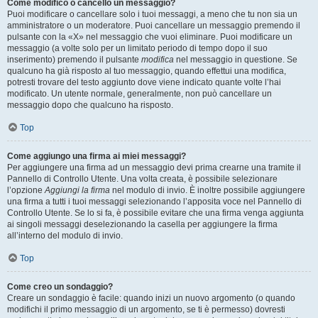
Come modifico o cancello un messaggio?
Puoi modificare o cancellare solo i tuoi messaggi, a meno che tu non sia un
amministratore o un moderatore. Puoi cancellare un messaggio premendo il
pulsante con la «X» nel messaggio che vuoi eliminare. Puoi modificare un
messaggio (a volte solo per un limitato periodo di tempo dopo il suo
inserimento) premendo il pulsante
modifica
nel messaggio in questione. Se
qualcuno ha già risposto al tuo messaggio, quando effettui una modifica,
potresti trovare del testo aggiunto dove viene indicato quante volte l’hai
modificato. Un utente normale, generalmente, non può cancellare un
messaggio dopo che qualcuno ha risposto.
Top
Come aggiungo una firma ai miei messaggi?
Per aggiungere una firma ad un messaggio devi prima crearne una tramite il
Pannello di Controllo Utente. Una volta creata, è possibile selezionare
l’opzione
Aggiungi la firma
nel modulo di invio. È inoltre possibile aggiungere
una firma a tutti i tuoi messaggi selezionando l’apposita voce nel Pannello di
Controllo Utente. Se lo si fa, è possibile evitare che una firma venga aggiunta
ai singoli messaggi deselezionando la casella per aggiungere la firma
all’interno del modulo di invio.
Top
Come creo un sondaggio?
Creare un sondaggio è facile: quando inizi un nuovo argomento (o quando
modifichi il primo messaggio di un argomento, se ti è permesso) dovresti