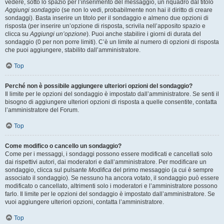
vedere, sotto lo spazio per l’inserimento del messaggio, un riquadro dal titolo
Aggiungi sondaggio
(se non lo vedi, probabilmente non hai il diritto di creare
sondaggi). Basta inserire un titolo per il sondaggio e almeno due opzioni di
risposta (per inserire un’opzione di risposta, scrivila nell’apposito spazio e
clicca su
Aggiungi un’opzione
). Puoi anche stabilire i giorni di durata del
sondaggio (0 per non porre limiti). C’è un limite al numero di opzioni di risposta
che puoi aggiungere, stabilito dall’amministratore.
Top
Perché non è possibile aggiungere ulteriori opzioni del sondaggio?
Il limite per le opzioni del sondaggio è impostato dall’amministratore. Se senti il
bisogno di aggiungere ulteriori opzioni di risposta a quelle consentite, contatta
l’amministratore del Forum.
Top
Come modifico o cancello un sondaggio?
Come per i messaggi, i sondaggi possono essere modificati e cancellati solo
dai rispettivi autori, dai moderatori e dall’amministratore. Per modificare un
sondaggio, clicca sul pulsante
Modifica
del primo messaggio (a cui è sempre
associato il sondaggio). Se nessuno ha ancora votato, il sondaggio può essere
modificato o cancellato, altrimenti solo i moderatori e l’amministratore possono
farlo. Il limite per le opzioni del sondaggio è impostato dall’amministratore. Se
vuoi aggiungere ulteriori opzioni, contatta l’amministratore.
Top