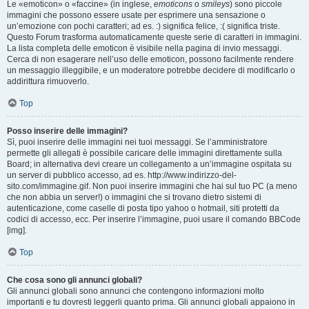
Le «emoticon» o «faccine» (in inglese,
emoticons
o
smileys
) sono piccole
immagini che possono essere usate per esprimere una sensazione o
un’emozione con pochi caratteri; ad es. :) significa felice, :( significa triste.
Questo Forum trasforma automaticamente queste serie di caratteri in immagini.
La lista completa delle emoticon è visibile nella pagina di invio messaggi.
Cerca di non esagerare nell’uso delle emoticon, possono facilmente rendere
un messaggio illeggibile, e un moderatore potrebbe decidere di modificarlo o
addirittura rimuoverlo.
Top
Posso inserire delle immagini?
Sì, puoi inserire delle immagini nei tuoi messaggi. Se l’amministratore
permette gli allegati è possibile caricare delle immagini direttamente sulla
Board; in alternativa devi creare un collegamento a un’immagine ospitata su
un server di pubblico accesso, ad es. http://www.indirizzo-del-
sito.com/immagine.gif. Non puoi inserire immagini che hai sul tuo PC (a meno
che non abbia un server!) o immagini che si trovano dietro sistemi di
autenticazione, come caselle di posta tipo yahoo o hotmail, siti protetti da
codici di accesso, ecc. Per inserire l’immagine, puoi usare il comando BBCode
[img].
Top
Che cosa sono gli annunci globali?
Gli annunci globali sono annunci che contengono informazioni molto
importanti e tu dovresti leggerli quanto prima. Gli annunci globali appaiono in