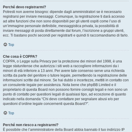
Perché devo registrarmi?
Potresti non averne bisogno: dipende dagli amministratori se è necessario
registrarsi per inviare messaggi. Comunque, la registrazione ti darà accesso
ad altre funzioni che non sono disponibili per gli utenti ospiti come l’uso di
un’immagine personale definibile, messaggistica privata, la possibilità di
inviare messaggi di posta direttamente dal forum, l’iscrizione a gruppi utenti,
ecc. Ti bastano pochi secondi per registrarti e quindi ti raccomandiamo di farlo.
Top
Che cosa è COPPA?
COPPA, o Legge sulla Privacy per la protezione dei minori del 1998, è una
legge statunitense che autorizza i siti web a raccogliere informazioni da i
minori di età inferiore a 13 anni. Per avere tale consenso serve una richiesta
scritta da parte del genitore o tutore legale, permettendo la registrazione delle
informazioni scritte dal minore. Se hai dubbi o incertezze, mettiti in contatto con
un consulente legale per assistenza. Nota bene che phpBB Limited e il
proprietario di questa Board non possono fornire consigli legali e non sono un
punto di contatto per questioni legali di qualsiasi tipo, ad eccezione di quanto
indicato nella domanda “Chi devo contattare per segnalare abusi e/o per
questioni d’ordine legale concernenti questa Board?”.
Top
Perché non riesco a registrarmi?
È possibile che l’amministratore della Board abbia bannato il tuo indirizzo IP