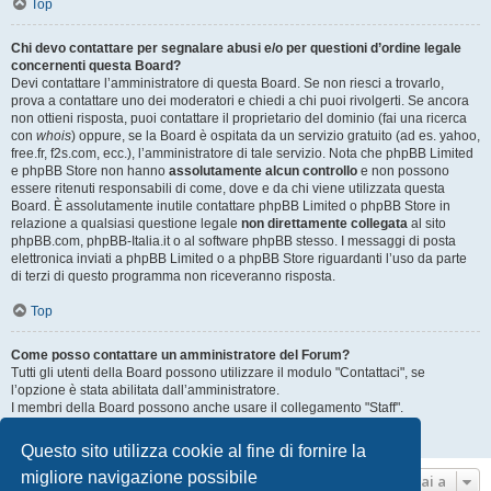
Top
Chi devo contattare per segnalare abusi e/o per questioni d’ordine legale
concernenti questa Board?
Devi contattare l’amministratore di questa Board. Se non riesci a trovarlo,
prova a contattare uno dei moderatori e chiedi a chi puoi rivolgerti. Se ancora
non ottieni risposta, puoi contattare il proprietario del dominio (fai una ricerca
con
whois
) oppure, se la Board è ospitata da un servizio gratuito (ad es. yahoo,
free.fr, f2s.com, ecc.), l’amministratore di tale servizio. Nota che phpBB Limited
e phpBB Store non hanno
assolutamente alcun controllo
e non possono
essere ritenuti responsabili di come, dove e da chi viene utilizzata questa
Board. È assolutamente inutile contattare phpBB Limited o phpBB Store in
relazione a qualsiasi questione legale
non direttamente collegata
al sito
phpBB.com, phpBB-Italia.it o al software phpBB stesso. I messaggi di posta
elettronica inviati a phpBB Limited o a phpBB Store riguardanti l’uso da parte
di terzi di questo programma non riceveranno risposta.
Top
Come posso contattare un amministratore del Forum?
Tutti gli utenti della Board possono utilizzare il modulo "Contattaci", se
l’opzione è stata abilitata dall’amministratore.
I membri della Board possono anche usare il collegamento "Staff".
Top
Questo sito utilizza cookie al fine di fornire la
migliore navigazione possibile
Vai a