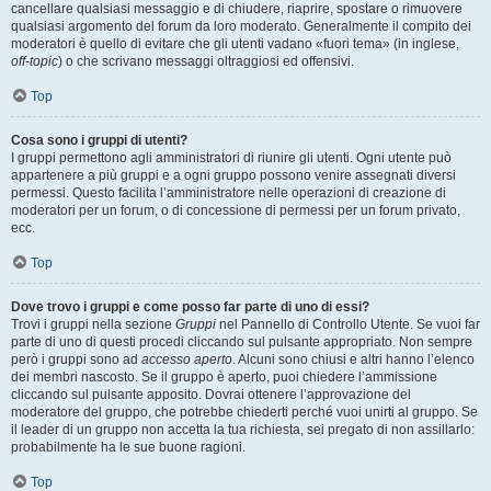
cancellare qualsiasi messaggio e di chiudere, riaprire, spostare o rimuovere
qualsiasi argomento del forum da loro moderato. Generalmente il compito dei
moderatori è quello di evitare che gli utenti vadano «fuori tema» (in inglese,
off-topic
) o che scrivano messaggi oltraggiosi ed offensivi.
Top
Cosa sono i gruppi di utenti?
I gruppi permettono agli amministratori di riunire gli utenti. Ogni utente può
appartenere a più gruppi e a ogni gruppo possono venire assegnati diversi
permessi. Questo facilita l’amministratore nelle operazioni di creazione di
moderatori per un forum, o di concessione di permessi per un forum privato,
ecc.
Top
Dove trovo i gruppi e come posso far parte di uno di essi?
Trovi i gruppi nella sezione
Gruppi
nel Pannello di Controllo Utente. Se vuoi far
parte di uno di questi procedi cliccando sul pulsante appropriato. Non sempre
però i gruppi sono ad
accesso aperto
. Alcuni sono chiusi e altri hanno l’elenco
dei membri nascosto. Se il gruppo è aperto, puoi chiedere l’ammissione
cliccando sul pulsante apposito. Dovrai ottenere l’approvazione del
moderatore del gruppo, che potrebbe chiederti perché vuoi unirti al gruppo. Se
il leader di un gruppo non accetta la tua richiesta, sei pregato di non assillarlo:
probabilmente ha le sue buone ragioni.
Top