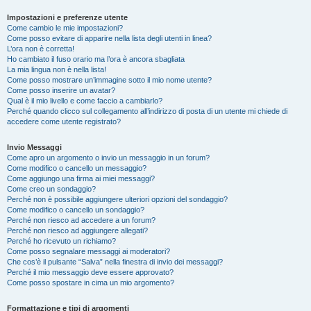
Impostazioni e preferenze utente
Come cambio le mie impostazioni?
Come posso evitare di apparire nella lista degli utenti in linea?
L’ora non è corretta!
Ho cambiato il fuso orario ma l’ora è ancora sbagliata
La mia lingua non è nella lista!
Come posso mostrare un’immagine sotto il mio nome utente?
Come posso inserire un avatar?
Qual è il mio livello e come faccio a cambiarlo?
Perché quando clicco sul collegamento all’indirizzo di posta di un utente mi chiede di
accedere come utente registrato?
Invio Messaggi
Come apro un argomento o invio un messaggio in un forum?
Come modifico o cancello un messaggio?
Come aggiungo una firma ai miei messaggi?
Come creo un sondaggio?
Perché non è possibile aggiungere ulteriori opzioni del sondaggio?
Come modifico o cancello un sondaggio?
Perché non riesco ad accedere a un forum?
Perché non riesco ad aggiungere allegati?
Perché ho ricevuto un richiamo?
Come posso segnalare messaggi ai moderatori?
Che cos’è il pulsante “Salva” nella finestra di invio dei messaggi?
Perché il mio messaggio deve essere approvato?
Come posso spostare in cima un mio argomento?
Formattazione e tipi di argomenti