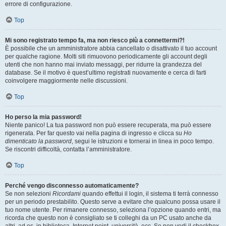
errore di configurazione.
Top
Mi sono registrato tempo fa, ma non riesco più a connettermi?!
È possibile che un amministratore abbia cancellato o disattivato il tuo account
per qualche ragione. Molti siti rimuovono periodicamente gli account degli
utenti che non hanno mai inviato messaggi, per ridurre la grandezza del
database. Se il motivo è quest’ultimo registrati nuovamente e cerca di farti
coinvolgere maggiormente nelle discussioni.
Top
Ho perso la mia password!
Niente panico! La tua password non può essere recuperata, ma può essere
rigenerata. Per far questo vai nella pagina di ingresso e clicca su
Ho
dimenticato la password
, segui le istruzioni e tornerai in linea in poco tempo.
Se riscontri difficoltà, contatta l’amministratore.
Top
Perché vengo disconnesso automaticamente?
Se non selezioni
Ricordami
quando effettui il login, il sistema ti terrà connesso
per un periodo prestabilito. Questo serve a evitare che qualcuno possa usare il
tuo nome utente. Per rimanere connesso, seleziona l’opzione quando entri, ma
ricorda che questo non è consigliato se ti colleghi da un PC usato anche da