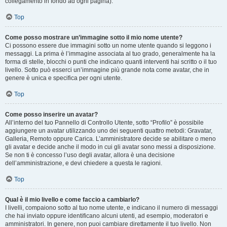
collegamento in fondo ad ogni pagina).
Top
Come posso mostrare un’immagine sotto il mio nome utente?
Ci possono essere due immagini sotto un nome utente quando si leggono i
messaggi. La prima è l’immagine associata al tuo grado, generalmente ha la
forma di stelle, blocchi o punti che indicano quanti interventi hai scritto o il tuo
livello. Sotto può esserci un’immagine più grande nota come avatar, che in
genere è unica e specifica per ogni utente.
Top
Come posso inserire un avatar?
All’interno del tuo Pannello di Controllo Utente, sotto “Profilo” è possibile
aggiungere un avatar utilizzando uno dei seguenti quattro metodi: Gravatar,
Galleria, Remoto oppure Carica. L’amministratore decide se abilitare o meno
gli avatar e decide anche il modo in cui gli avatar sono messi a disposizione.
Se non ti è concesso l’uso degli avatar, allora è una decisione
dell’amministrazione, e devi chiedere a questa le ragioni.
Top
Qual è il mio livello e come faccio a cambiarlo?
I livelli, compaiono sotto al tuo nome utente, e indicano il numero di messaggi
che hai inviato oppure identificano alcuni utenti, ad esempio, moderatori e
amministratori. In genere, non puoi cambiare direttamente il tuo livello. Non