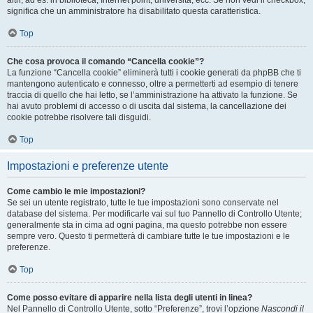
altri, ad es. in biblioteca, Internet point, università, ecc. Se non vedi il checkbox,
significa che un amministratore ha disabilitato questa caratteristica.
Top
Che cosa provoca il comando “Cancella cookie”?
La funzione “Cancella cookie” eliminerà tutti i cookie generati da phpBB che ti
mantengono autenticato e connesso, oltre a permetterti ad esempio di tenere
traccia di quello che hai letto, se l’amministrazione ha attivato la funzione. Se
hai avuto problemi di accesso o di uscita dal sistema, la cancellazione dei
cookie potrebbe risolvere tali disguidi.
Top
Impostazioni e preferenze utente
Come cambio le mie impostazioni?
Se sei un utente registrato, tutte le tue impostazioni sono conservate nel
database del sistema. Per modificarle vai sul tuo Pannello di Controllo Utente;
generalmente sta in cima ad ogni pagina, ma questo potrebbe non essere
sempre vero. Questo ti permetterà di cambiare tutte le tue impostazioni e le
preferenze.
Top
Come posso evitare di apparire nella lista degli utenti in linea?
Nel Pannello di Controllo Utente, sotto “Preferenze”, trovi l’opzione
Nascondi il