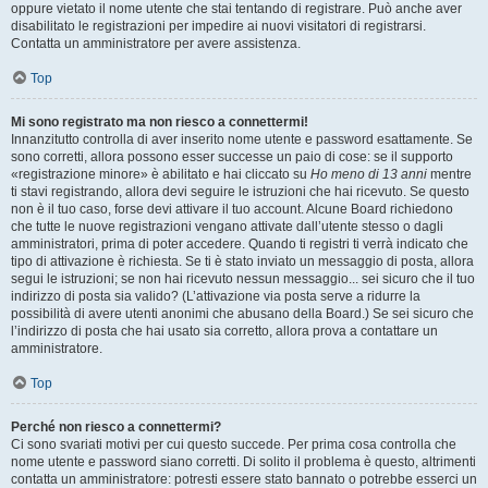
oppure vietato il nome utente che stai tentando di registrare. Può anche aver
disabilitato le registrazioni per impedire ai nuovi visitatori di registrarsi.
Contatta un amministratore per avere assistenza.
Top
Mi sono registrato ma non riesco a connettermi!
Innanzitutto controlla di aver inserito nome utente e password esattamente. Se
sono corretti, allora possono esser successe un paio di cose: se il supporto
«registrazione minore» è abilitato e hai cliccato su
Ho meno di 13 anni
mentre
ti stavi registrando, allora devi seguire le istruzioni che hai ricevuto. Se questo
non è il tuo caso, forse devi attivare il tuo account. Alcune Board richiedono
che tutte le nuove registrazioni vengano attivate dall’utente stesso o dagli
amministratori, prima di poter accedere. Quando ti registri ti verrà indicato che
tipo di attivazione è richiesta. Se ti è stato inviato un messaggio di posta, allora
segui le istruzioni; se non hai ricevuto nessun messaggio... sei sicuro che il tuo
indirizzo di posta sia valido? (L’attivazione via posta serve a ridurre la
possibilità di avere utenti anonimi che abusano della Board.) Se sei sicuro che
l’indirizzo di posta che hai usato sia corretto, allora prova a contattare un
amministratore.
Top
Perché non riesco a connettermi?
Ci sono svariati motivi per cui questo succede. Per prima cosa controlla che
nome utente e password siano corretti. Di solito il problema è questo, altrimenti
contatta un amministratore: potresti essere stato bannato o potrebbe esserci un