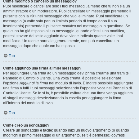
Come modifico o cancello un messaggio?
Puoi modificare o cancellare solo i tuoi messaggi, a meno che tu non sia un
amministratore o un moderatore. Puoi cancellare un messaggio premendo il
pulsante con la «X» nel messaggio che vuoi eliminare. Puoi modificare un
messaggio (a volte solo per un limitato periodo di tempo dopo il suo
inserimento) premendo il pulsante
modifica
nel messaggio in questione. Se
qualcuno ha già risposto al tuo messaggio, quando effettui una modifica,
potresti trovare del testo aggiunto dove viene indicato quante volte l’hai
modificato. Un utente normale, generalmente, non può cancellare un
messaggio dopo che qualcuno ha risposto.
Top
Come aggiungo una firma ai miei messaggi?
Per aggiungere una firma ad un messaggio devi prima crearne una tramite il
Pannello di Controllo Utente. Una volta creata, è possibile selezionare
l’opzione
Aggiungi la firma
nel modulo di invio. È inoltre possibile aggiungere
una firma a tutti i tuoi messaggi selezionando l’apposita voce nel Pannello di
Controllo Utente. Se lo si fa, è possibile evitare che una firma venga aggiunta
ai singoli messaggi deselezionando la casella per aggiungere la firma
all’interno del modulo di invio.
Top
Come creo un sondaggio?
Creare un sondaggio è facile: quando inizi un nuovo argomento (o quando
modifichi il primo messaggio di un argomento, se ti è permesso) dovresti