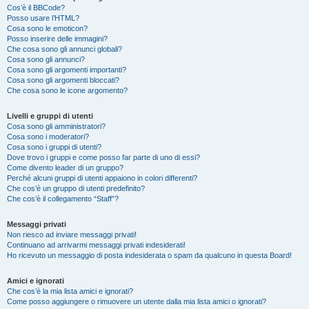
Cos’è il BBCode?
Posso usare l’HTML?
Cosa sono le emoticon?
Posso inserire delle immagini?
Che cosa sono gli annunci globali?
Cosa sono gli annunci?
Cosa sono gli argomenti importanti?
Cosa sono gli argomenti bloccati?
Che cosa sono le icone argomento?
Livelli e gruppi di utenti
Cosa sono gli amministratori?
Cosa sono i moderatori?
Cosa sono i gruppi di utenti?
Dove trovo i gruppi e come posso far parte di uno di essi?
Come divento leader di un gruppo?
Perché alcuni gruppi di utenti appaiono in colori differenti?
Che cos’è un gruppo di utenti predefinito?
Che cos’è il collegamento “Staff”?
Messaggi privati
Non riesco ad inviare messaggi privati!
Continuano ad arrivarmi messaggi privati indesiderati!
Ho ricevuto un messaggio di posta indesiderata o spam da qualcuno in questa Board!
Amici e ignorati
Che cos’è la mia lista amici e ignorati?
Come posso aggiungere o rimuovere un utente dalla mia lista amici o ignorati?