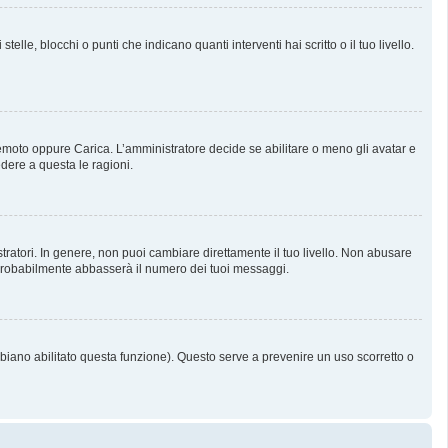
, blocchi o punti che indicano quanti interventi hai scritto o il tuo livello.
 Remoto oppure Carica. L’amministratore decide se abilitare o meno gli avatar e
dere a questa le ragioni.
tratori. In genere, non puoi cambiare direttamente il tuo livello. Non abusare
probabilmente abbasserà il numero dei tuoi messaggi.
bbiano abilitato questa funzione). Questo serve a prevenire un uso scorretto o