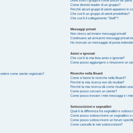
Dove trovo i gruppi e come posso far parte 
Come divento leader di un gruppo?
Perché alcuni gruppi di utenti appaiono in col
Che cos’è un gruppo di utenti predefinito?
Che cos’è il collegamento “Staff”?
Messaggi privati
Non riesco ad inviare messaggi privati!
Continuano ad arrivarmi messaggi privati ind
Ho ricevuto un messaggio di posta indesid
Amici e ignorati
Che cos’è la mia lista amici e ignorati?
Come posso aggiungere o rimuovere un utente
Ricerche nella Board
accedere come utente registrato?
Come si fanno le ricerche nella Board?
Perché la mia ricerca non dà risultati?
Perché la mia ricerca dà come risultato un
Come posso cercare un utente?
Come posso trovare i miei messaggi e i mie
Sottoscrizioni e segnalibri
Qual è la differenza fra segnalibri e sottoscr
Come posso sottoscrivere un segnalibro o 
Come posso sottoscrivere un forum specif
Come cancello le mie sottoscrizioni?