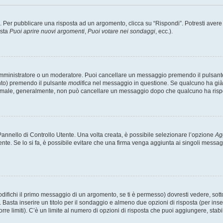
er pubblicare una risposta ad un argomento, clicca su “Rispondi”. Potresti avere bi
ista
Puoi aprire nuovi argomenti
,
Puoi votare nei sondaggi
, ecc.).
 amministratore o un moderatore. Puoi cancellare un messaggio premendo il pulsant
nto) premendo il pulsante
modifica
nel messaggio in questione. Se qualcuno ha già r
 normale, generalmente, non può cancellare un messaggio dopo che qualcuno ha risp
nnello di Controllo Utente. Una volta creata, è possibile selezionare l’opzione
Ag
ente. Se lo si fa, è possibile evitare che una firma venga aggiunta ai singoli messa
ichi il primo messaggio di un argomento, se ti è permesso) dovresti vedere, sotto 
. Basta inserire un titolo per il sondaggio e almeno due opzioni di risposta (per inse
orre limiti). C’è un limite al numero di opzioni di risposta che puoi aggiungere, stabi