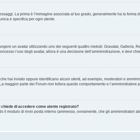
gi. La prima è l’immagine associata al tuo grado, generalmente ha la forma di stelle
nica e specifica per ogni utente.
ggiungere un avatar utilizzando uno dei seguenti quattro metodi: Gravatar, Galleria,
oncesso l’uso degli avatar, allora è una decisione dell’amministrazione, e devi chie
 che hai inviato oppure identificano alcuni utenti, ad esempio, moderatori e amminis
. La maggior parte dei Forum non tollera questo comportamento e l’amministratore 
mi chiede di accedere come utente registrato?
ando il modulo di invio posta interno (ammesso, ovviamente, che gli amministratori a