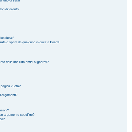
di uno di essi?
ori differenti?
esiderati!
erata o spam da qualcuno in questa Board!
 dalla mia lista amici o ignorati?
a pagina vuota?
i argomenti?
izioni?
un argomento specifico?
ico?