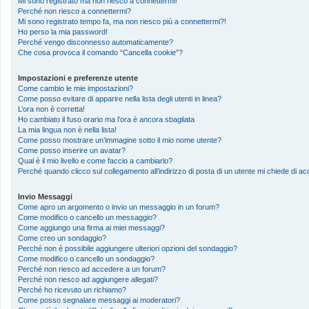
Mi sono registrato ma non riesco a connettermi!
Perché non riesco a connettermi?
Mi sono registrato tempo fa, ma non riesco più a connettermi?!
Ho perso la mia password!
Perché vengo disconnesso automaticamente?
Che cosa provoca il comando “Cancella cookie”?
Impostazioni e preferenze utente
Come cambio le mie impostazioni?
Come posso evitare di apparire nella lista degli utenti in linea?
L’ora non è corretta!
Ho cambiato il fuso orario ma l’ora è ancora sbagliata
La mia lingua non è nella lista!
Come posso mostrare un’immagine sotto il mio nome utente?
Come posso inserire un avatar?
Qual è il mio livello e come faccio a cambiarlo?
Perché quando clicco sul collegamento all’indirizzo di posta di un utente mi chiede di 
Invio Messaggi
Come apro un argomento o invio un messaggio in un forum?
Come modifico o cancello un messaggio?
Come aggiungo una firma ai miei messaggi?
Come creo un sondaggio?
Perché non è possibile aggiungere ulteriori opzioni del sondaggio?
Come modifico o cancello un sondaggio?
Perché non riesco ad accedere a un forum?
Perché non riesco ad aggiungere allegati?
Perché ho ricevuto un richiamo?
Come posso segnalare messaggi ai moderatori?