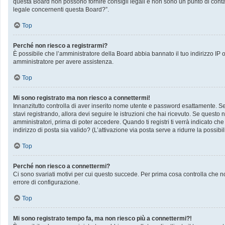
questa Board non possono fornire consigli legali e non sono un punto di contat
legale concernenti questa Board?”.
Top
Perché non riesco a registrarmi?
È possibile che l’amministratore della Board abbia bannato il tuo indirizzo IP op
amministratore per avere assistenza.
Top
Mi sono registrato ma non riesco a connettermi!
Innanzitutto controlla di aver inserito nome utente e password esattamente. Se 
stavi registrando, allora devi seguire le istruzioni che hai ricevuto. Se questo 
amministratori, prima di poter accedere. Quando ti registri ti verrà indicato che 
indirizzo di posta sia valido? (L’attivazione via posta serve a ridurre la possib
Top
Perché non riesco a connettermi?
Ci sono svariati motivi per cui questo succede. Per prima cosa controlla che no
errore di configurazione.
Top
Mi sono registrato tempo fa, ma non riesco più a connettermi?!