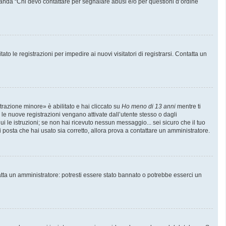
manda “Chi devo contattare per segnalare abusi e/o per questioni d’ordine
to le registrazioni per impedire ai nuovi visitatori di registrarsi. Contatta un
trazione minore» è abilitato e hai cliccato su
Ho meno di 13 anni
mentre ti
e le nuove registrazioni vengano attivate dall’utente stesso o dagli
gui le istruzioni; se non hai ricevuto nessun messaggio... sei sicuro che il tuo
di posta che hai usato sia corretto, allora prova a contattare un amministratore.
atta un amministratore: potresti essere stato bannato o potrebbe esserci un