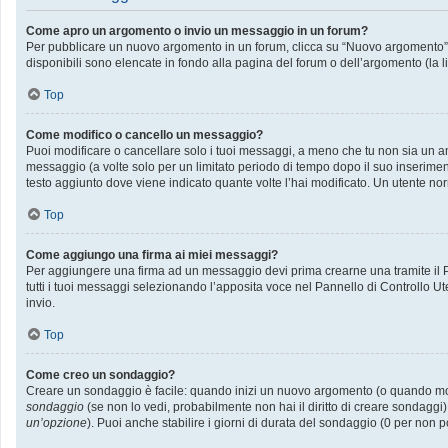
Come apro un argomento o invio un messaggio in un forum?
Per pubblicare un nuovo argomento in un forum, clicca su “Nuovo argomento”. P
disponibili sono elencate in fondo alla pagina del forum o dell’argomento (la l
Top
Come modifico o cancello un messaggio?
Puoi modificare o cancellare solo i tuoi messaggi, a meno che tu non sia un
messaggio (a volte solo per un limitato periodo di tempo dopo il suo inserime
testo aggiunto dove viene indicato quante volte l’hai modificato. Un utente
Top
Come aggiungo una firma ai miei messaggi?
Per aggiungere una firma ad un messaggio devi prima crearne una tramite il Pa
tutti i tuoi messaggi selezionando l’apposita voce nel Pannello di Controllo Ut
invio.
Top
Come creo un sondaggio?
Creare un sondaggio è facile: quando inizi un nuovo argomento (o quando modif
sondaggio
(se non lo vedi, probabilmente non hai il diritto di creare sondaggi)
un’opzione
). Puoi anche stabilire i giorni di durata del sondaggio (0 per non p