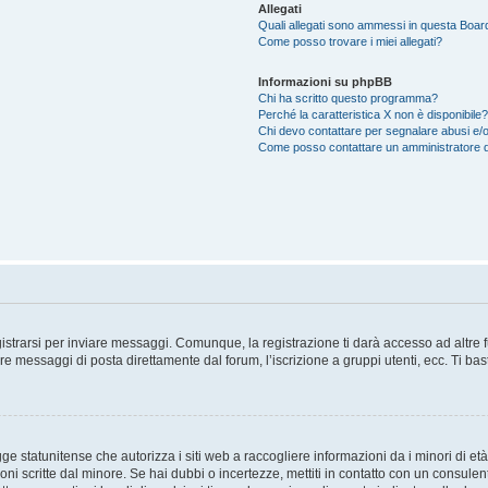
Allegati
Quali allegati sono ammessi in questa Boar
Come posso trovare i miei allegati?
Informazioni su phpBB
Chi ha scritto questo programma?
Perché la caratteristica X non è disponibile?
Chi devo contattare per segnalare abusi e/o
Come posso contattare un amministratore 
trarsi per inviare messaggi. Comunque, la registrazione ti darà accesso ad altre fun
re messaggi di posta direttamente dal forum, l’iscrizione a gruppi utenti, ecc. Ti ba
 statunitense che autorizza i siti web a raccogliere informazioni da i minori di età
oni scritte dal minore. Se hai dubbi o incertezze, mettiti in contatto con un consule