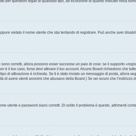
to per questioni legali di qualsiasi tipo, ad eccezione di quanto indicato nella do
pure vietato il nome utente che stai tentando di registrare. Può anche aver disabilita
sono corretti, allora possono esser successe un paio di cose: se il supporto «regis
non è il tuo caso, forse devi attivare il tuo account. Alcune Board richiedono che tutt
tipo di attivazione è richiesta. Se ti è stato inviato un messaggio di posta, allora se
ilità di avere utenti anonimi che abusano della Board.) Se sei sicuro che l’indirizzo 
me utente e password siano corretti. Di solito il problema è questo, altrimenti cont