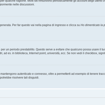
t per qualche ragione. Molti siti rimuovono periodicamente gli account degli utent
giormente nelle discussioni.
nerata. Per far questo vai nella pagina di ingresso e clicca su
Ho dimenticato la
esso per un periodo prestabilito. Questo serve a evitare che qualcuno possa usare i
, ad es. in biblioteca, Internet point, università, ecc. Se non vedi il checkbox, signi
 mantengono autenticato e connesso, oltre a permetterti ad esempio di tenere traccia
otrebbe risolvere tali disguidi.