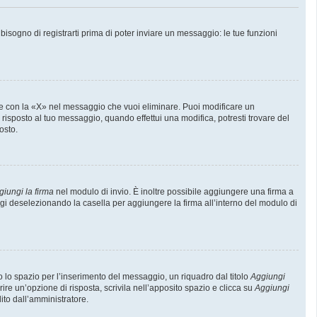
sogno di registrarti prima di poter inviare un messaggio: le tue funzioni
e con la «X» nel messaggio che vuoi eliminare. Puoi modificare un
isposto al tuo messaggio, quando effettui una modifica, potresti trovare del
osto.
giungi la firma
nel modulo di invio. È inoltre possibile aggiungere una firma a
ggi deselezionando la casella per aggiungere la firma all’interno del modulo di
lo spazio per l’inserimento del messaggio, un riquadro dal titolo
Aggiungi
rire un’opzione di risposta, scrivila nell’apposito spazio e clicca su
Aggiungi
lito dall’amministratore.