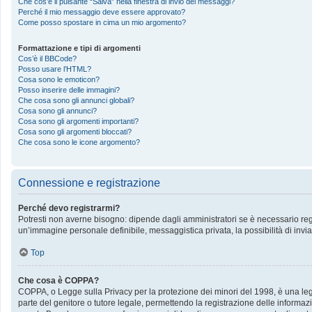
Che cos’è il pulsante “Salva” nella finestra di invio dei messaggi?
Perché il mio messaggio deve essere approvato?
Come posso spostare in cima un mio argomento?
Formattazione e tipi di argomenti
Cos’è il BBCode?
Posso usare l’HTML?
Cosa sono le emoticon?
Posso inserire delle immagini?
Che cosa sono gli annunci globali?
Cosa sono gli annunci?
Cosa sono gli argomenti importanti?
Cosa sono gli argomenti bloccati?
Che cosa sono le icone argomento?
Connessione e registrazione
Perché devo registrarmi?
Potresti non averne bisogno: dipende dagli amministratori se è necessario regis
un’immagine personale definibile, messaggistica privata, la possibilità di invia
Top
Che cosa è COPPA?
COPPA, o Legge sulla Privacy per la protezione dei minori del 1998, è una legge
parte del genitore o tutore legale, permettendo la registrazione delle informazi