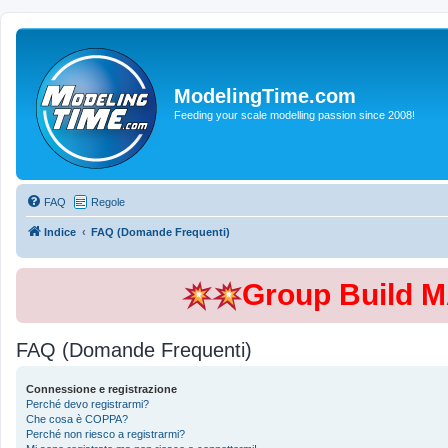
ModelingTime.com
Feeding your scale modelling passion since 2008!
FAQ
Regole
Indice
FAQ (Domande Frequenti)
Group Build 
FAQ (Domande Frequenti)
Connessione e registrazione
Perché devo registrarmi?
Che cosa è COPPA?
Perché non riesco a registrarmi?