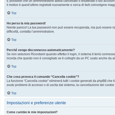
È possibile che un amministratore abbia cancellato o disattivato il tuo accoun
il motivo è quest’ultimo registrati nuovamente e cerca di farti coinvolgere mag
Top
Ho perso la mia password!
Niente panico! La tua password non può essere recuperata, ma può essere rige
difficoltà, contatta l’amministratore.
Top
Perché vengo disconnesso automaticamente?
Se non selezioni
Ricordami
quando effettui il login, il sistema ti terrà conn
ricorda che questo non è consigliato se ti colleghi da un PC usato anche da altri
Top
Che cosa provoca il comando “Cancella cookie”?
La funzione “Cancella cookie” eliminerà tutti i cookie generati da phpBB che ti
avuto problemi di accesso o di uscita dal sistema, la cancellazione dei cookie p
Top
Impostazioni e preferenze utente
Come cambio le mie impostazioni?