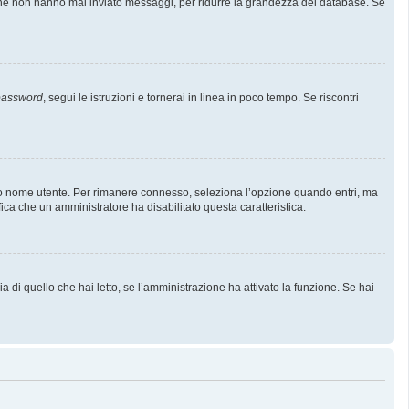
i che non hanno mai inviato messaggi, per ridurre la grandezza del database. Se
 password
, segui le istruzioni e tornerai in linea in poco tempo. Se riscontri
l tuo nome utente. Per rimanere connesso, seleziona l’opzione quando entri, ma
fica che un amministratore ha disabilitato questa caratteristica.
 di quello che hai letto, se l’amministrazione ha attivato la funzione. Se hai