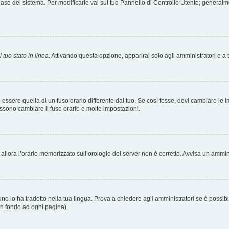
tabase del sistema. Per modificarle vai sul tuo Pannello di Controllo Utente; gener
 tuo stato in linea
. Attivando questa opzione, apparirai solo agli amministratori e a 
ere quella di un fuso orario differente dal tuo. Se così fosse, devi cambiare le impo
ossono cambiare il fuso orario e molte impostazioni.
a, allora l’orario memorizzato sull’orologio del server non è corretto. Avvisa un ammi
o lo ha tradotto nella tua lingua. Prova a chiedere agli amministratori se è possibil
 in fondo ad ogni pagina).