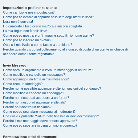
Impostazioni e preferenze utente
Come cambio le mie impostazioni?
Come posso evitare di apparire nella lista degli utenti in linea?
L’ora non è corretta!
Ho cambiato il fuso orario ma l’ora è ancora sbagliata
La mia lingua non è nella lista!
Come posso mostrare un’immagine sotto il mio nome utente?
Come posso inserire un avatar?
Qual è il mio livello e come faccio a cambiarlo?
Perché quando clicco sul collegamento all’indirizzo di posta di un utente mi chiede di
accedere come utente registrato?
Invio Messaggi
Come apro un argomento o invio un messaggio in un forum?
Come modifico o cancello un messaggio?
Come aggiungo una firma ai miei messaggi?
Come creo un sondaggio?
Perché non è possibile aggiungere ulteriori opzioni del sondaggio?
Come modifico o cancello un sondaggio?
Perché non riesco ad accedere a un forum?
Perché non riesco ad aggiungere allegati?
Perché ho ricevuto un richiamo?
Come posso segnalare messaggi ai moderatori?
Che cos’è il pulsante “Salva” nella finestra di invio dei messaggi?
Perché il mio messaggio deve essere approvato?
Come posso spostare in cima un mio argomento?
Formattazione e tipi di argomenti