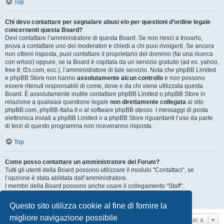
Top
Chi devo contattare per segnalare abusi e/o per questioni d’ordine legale
concernenti questa Board?
Devi contattare l’amministratore di questa Board. Se non riesci a trovarlo,
prova a contattare uno dei moderatori e chiedi a chi puoi rivolgerti. Se ancora
non ottieni risposta, puoi contattare il proprietario del dominio (fai una ricerca
con
whois
) oppure, se la Board è ospitata da un servizio gratuito (ad es. yahoo,
free.fr, f2s.com, ecc.), l’amministratore di tale servizio. Nota che phpBB Limited
e phpBB Store non hanno
assolutamente alcun controllo
e non possono
essere ritenuti responsabili di come, dove e da chi viene utilizzata questa
Board. È assolutamente inutile contattare phpBB Limited o phpBB Store in
relazione a qualsiasi questione legale
non direttamente collegata
al sito
phpBB.com, phpBB-Italia.it o al software phpBB stesso. I messaggi di posta
elettronica inviati a phpBB Limited o a phpBB Store riguardanti l’uso da parte
di terzi di questo programma non riceveranno risposta.
Top
Come posso contattare un amministratore del Forum?
Tutti gli utenti della Board possono utilizzare il modulo "Contattaci", se
l’opzione è stata abilitata dall’amministratore.
I membri della Board possono anche usare il collegamento "Staff".
Top
Questo sito utilizza cookie al fine di fornire la
migliore navigazione possibile
Vai a