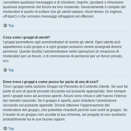
cancellare qualsiasi messaggio e di chiudere, riaprire, spostare o rimuovere
qualsiasi argomento del forum da loro moderato. Generalmente il compito dei
moderatori è quello di evitare che gli utenti vadano «fuori tema» (in inglese,
off-topic
) o che scrivano messaggi oltraggiosi ed offensivi.
Top
Cosa sono i gruppi di utenti?
I gruppi permettono agli amministratori di riunire gli utenti. Ogni utente può
appartenere a più gruppi e a ogni gruppo possono venire assegnati diversi
permessi. Questo facilita l’amministratore nelle operazioni di creazione di
moderatori per un forum, o di concessione di permessi per un forum privato,
ecc.
Top
Dove trovo i gruppi e come posso far parte di uno di essi?
Trovi i gruppi nella sezione
Gruppi
nel Pannello di Controllo Utente. Se vuoi far
parte di uno di questi procedi cliccando sul pulsante appropriato. Non sempre
però i gruppi sono ad
accesso aperto
. Alcuni sono chiusi e altri hanno l’elenco
dei membri nascosto. Se il gruppo è aperto, puoi chiedere l’ammissione
cliccando sul pulsante apposito. Dovrai ottenere l’approvazione del
moderatore del gruppo, che potrebbe chiederti perché vuoi unirti al gruppo. Se
il leader di un gruppo non accetta la tua richiesta, sei pregato di non assillarlo:
probabilmente ha le sue buone ragioni.
Top