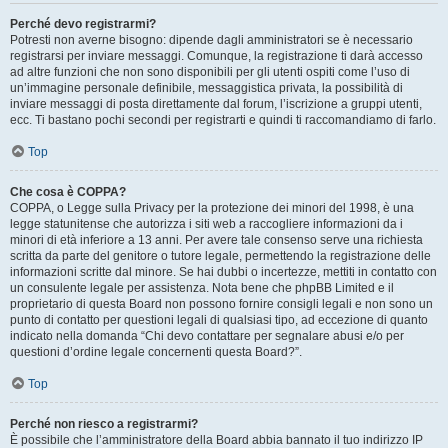
Perché devo registrarmi?
Potresti non averne bisogno: dipende dagli amministratori se è necessario
registrarsi per inviare messaggi. Comunque, la registrazione ti darà accesso
ad altre funzioni che non sono disponibili per gli utenti ospiti come l’uso di
un’immagine personale definibile, messaggistica privata, la possibilità di
inviare messaggi di posta direttamente dal forum, l’iscrizione a gruppi utenti,
ecc. Ti bastano pochi secondi per registrarti e quindi ti raccomandiamo di farlo.
Top
Che cosa è COPPA?
COPPA, o Legge sulla Privacy per la protezione dei minori del 1998, è una
legge statunitense che autorizza i siti web a raccogliere informazioni da i
minori di età inferiore a 13 anni. Per avere tale consenso serve una richiesta
scritta da parte del genitore o tutore legale, permettendo la registrazione delle
informazioni scritte dal minore. Se hai dubbi o incertezze, mettiti in contatto con
un consulente legale per assistenza. Nota bene che phpBB Limited e il
proprietario di questa Board non possono fornire consigli legali e non sono un
punto di contatto per questioni legali di qualsiasi tipo, ad eccezione di quanto
indicato nella domanda “Chi devo contattare per segnalare abusi e/o per
questioni d’ordine legale concernenti questa Board?”.
Top
Perché non riesco a registrarmi?
È possibile che l’amministratore della Board abbia bannato il tuo indirizzo IP