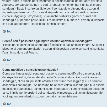
vedere, sotto lo spazio per l’inserimento del messaggio, un riquadro dal titolo
Aggiungi sondaggio
(se non lo vedi, probabilmente non hai il diritto di creare
sondaggi). Basta inserire un titolo per il sondaggio e almeno due opzioni di
risposta (per inserire un’opzione di risposta, scrivila nell’apposito spazio e
clicca su
Aggiungi un’opzione
). Puoi anche stabilire i giorni di durata del
sondaggio (0 per non porre limiti). C’è un limite al numero di opzioni di risposta
che puoi aggiungere, stabilito dall’amministratore.
Top
Perché non è possibile aggiungere ulteriori opzioni del sondaggio?
Il limite per le opzioni del sondaggio è impostato dall’amministratore. Se senti il
bisogno di aggiungere ulteriori opzioni di risposta a quelle consentite, contatta
l’amministratore del Forum.
Top
Come modifico o cancello un sondaggio?
Come per i messaggi, i sondaggi possono essere modificati e cancellati solo
dai rispettivi autori, dai moderatori e dall’amministratore. Per modificare un
sondaggio, clicca sul pulsante
Modifica
del primo messaggio (a cui è sempre
associato il sondaggio). Se nessuno ha ancora votato, il sondaggio può essere
modificato o cancellato, altrimenti solo i moderatori e l’amministratore possono
farlo. Il limite per le opzioni del sondaggio è impostato dall’amministratore. Se
vuoi aggiungere ulteriori opzioni, contatta l’amministratore.
Top