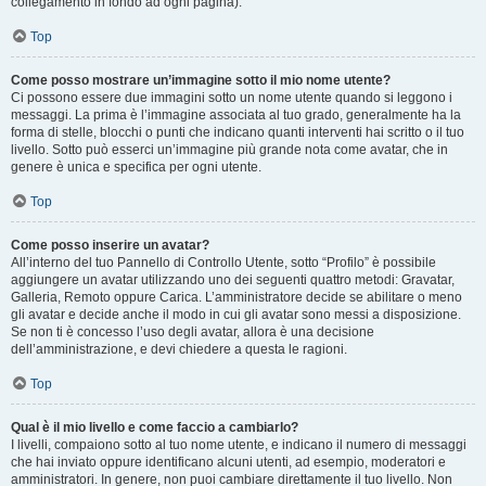
collegamento in fondo ad ogni pagina).
Top
Come posso mostrare un’immagine sotto il mio nome utente?
Ci possono essere due immagini sotto un nome utente quando si leggono i
messaggi. La prima è l’immagine associata al tuo grado, generalmente ha la
forma di stelle, blocchi o punti che indicano quanti interventi hai scritto o il tuo
livello. Sotto può esserci un’immagine più grande nota come avatar, che in
genere è unica e specifica per ogni utente.
Top
Come posso inserire un avatar?
All’interno del tuo Pannello di Controllo Utente, sotto “Profilo” è possibile
aggiungere un avatar utilizzando uno dei seguenti quattro metodi: Gravatar,
Galleria, Remoto oppure Carica. L’amministratore decide se abilitare o meno
gli avatar e decide anche il modo in cui gli avatar sono messi a disposizione.
Se non ti è concesso l’uso degli avatar, allora è una decisione
dell’amministrazione, e devi chiedere a questa le ragioni.
Top
Qual è il mio livello e come faccio a cambiarlo?
I livelli, compaiono sotto al tuo nome utente, e indicano il numero di messaggi
che hai inviato oppure identificano alcuni utenti, ad esempio, moderatori e
amministratori. In genere, non puoi cambiare direttamente il tuo livello. Non