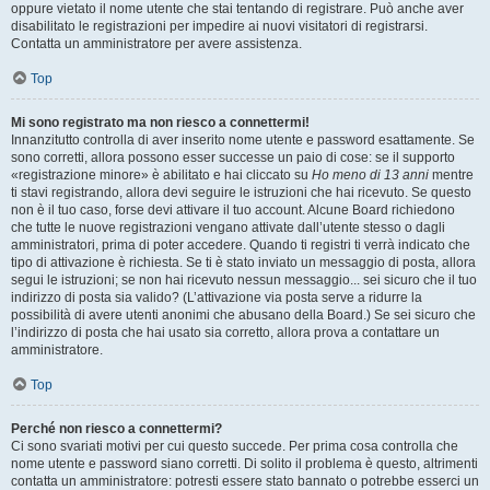
oppure vietato il nome utente che stai tentando di registrare. Può anche aver
disabilitato le registrazioni per impedire ai nuovi visitatori di registrarsi.
Contatta un amministratore per avere assistenza.
Top
Mi sono registrato ma non riesco a connettermi!
Innanzitutto controlla di aver inserito nome utente e password esattamente. Se
sono corretti, allora possono esser successe un paio di cose: se il supporto
«registrazione minore» è abilitato e hai cliccato su
Ho meno di 13 anni
mentre
ti stavi registrando, allora devi seguire le istruzioni che hai ricevuto. Se questo
non è il tuo caso, forse devi attivare il tuo account. Alcune Board richiedono
che tutte le nuove registrazioni vengano attivate dall’utente stesso o dagli
amministratori, prima di poter accedere. Quando ti registri ti verrà indicato che
tipo di attivazione è richiesta. Se ti è stato inviato un messaggio di posta, allora
segui le istruzioni; se non hai ricevuto nessun messaggio... sei sicuro che il tuo
indirizzo di posta sia valido? (L’attivazione via posta serve a ridurre la
possibilità di avere utenti anonimi che abusano della Board.) Se sei sicuro che
l’indirizzo di posta che hai usato sia corretto, allora prova a contattare un
amministratore.
Top
Perché non riesco a connettermi?
Ci sono svariati motivi per cui questo succede. Per prima cosa controlla che
nome utente e password siano corretti. Di solito il problema è questo, altrimenti
contatta un amministratore: potresti essere stato bannato o potrebbe esserci un