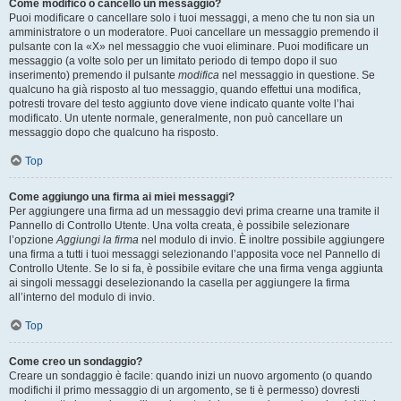
Come modifico o cancello un messaggio?
Puoi modificare o cancellare solo i tuoi messaggi, a meno che tu non sia un
amministratore o un moderatore. Puoi cancellare un messaggio premendo il
pulsante con la «X» nel messaggio che vuoi eliminare. Puoi modificare un
messaggio (a volte solo per un limitato periodo di tempo dopo il suo
inserimento) premendo il pulsante
modifica
nel messaggio in questione. Se
qualcuno ha già risposto al tuo messaggio, quando effettui una modifica,
potresti trovare del testo aggiunto dove viene indicato quante volte l’hai
modificato. Un utente normale, generalmente, non può cancellare un
messaggio dopo che qualcuno ha risposto.
Top
Come aggiungo una firma ai miei messaggi?
Per aggiungere una firma ad un messaggio devi prima crearne una tramite il
Pannello di Controllo Utente. Una volta creata, è possibile selezionare
l’opzione
Aggiungi la firma
nel modulo di invio. È inoltre possibile aggiungere
una firma a tutti i tuoi messaggi selezionando l’apposita voce nel Pannello di
Controllo Utente. Se lo si fa, è possibile evitare che una firma venga aggiunta
ai singoli messaggi deselezionando la casella per aggiungere la firma
all’interno del modulo di invio.
Top
Come creo un sondaggio?
Creare un sondaggio è facile: quando inizi un nuovo argomento (o quando
modifichi il primo messaggio di un argomento, se ti è permesso) dovresti