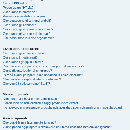
Cos’è il BBCode?
Posso usare l’HTML?
Cosa sono le emoticon?
Posso inserire delle immagini?
Che cosa sono gli annunci globali?
Cosa sono gli annunci?
Cosa sono gli argomenti importanti?
Cosa sono gli argomenti bloccati?
Che cosa sono le icone argomento?
Livelli e gruppi di utenti
Cosa sono gli amministratori?
Cosa sono i moderatori?
Cosa sono i gruppi di utenti?
Dove trovo i gruppi e come posso far parte di uno di essi?
Come divento leader di un gruppo?
Perché alcuni gruppi di utenti appaiono in colori differenti?
Che cos’è un gruppo di utenti predefinito?
Che cos’è il collegamento “Staff”?
Messaggi privati
Non riesco ad inviare messaggi privati!
Continuano ad arrivarmi messaggi privati indesiderati!
Ho ricevuto un messaggio di posta indesiderata o spam da qualcuno in questa Board!
Amici e ignorati
Che cos’è la mia lista amici e ignorati?
Come posso aggiungere o rimuovere un utente dalla mia lista amici o ignorati?