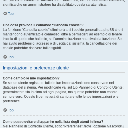
altri, ad es. in biblioteca, Internet point, università, ecc. Se non vedi il checkbox,
significa che un amministratore ha disabilitato questa caratteristica.
Top
Che cosa provoca il comando “Cancella cookie”?
La funzione “Cancella cookie” eliminerà tutti i cookie generati da phpBB che ti
mantengono autenticato e connesso, oltre a permetterti ad esempio di tenere
traccia di quello che hai letto, se l’amministrazione ha attivato la funzione. Se
hai avuto problemi di accesso o di uscita dal sistema, la cancellazione dei
cookie potrebbe risolvere tali disguidi.
Top
Impostazioni e preferenze utente
Come cambio le mie impostazioni?
Se sei un utente registrato, tutte le tue impostazioni sono conservate nel
database del sistema. Per modificarle vai sul tuo Pannello di Controllo Utente;
generalmente sta in cima ad ogni pagina, ma questo potrebbe non essere
sempre vero. Questo ti permetterà di cambiare tutte le tue impostazioni e le
preferenze.
Top
Come posso evitare di apparire nella lista degli utenti in linea?
Nel Pannello di Controllo Utente, sotto “Preferenze”, trovi l’opzione
Nascondi il