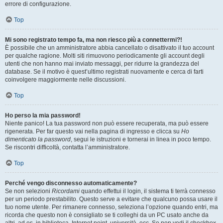
errore di configurazione.
Top
Mi sono registrato tempo fa, ma non riesco più a connettermi?!
È possibile che un amministratore abbia cancellato o disattivato il tuo account
per qualche ragione. Molti siti rimuovono periodicamente gli account degli
utenti che non hanno mai inviato messaggi, per ridurre la grandezza del
database. Se il motivo è quest’ultimo registrati nuovamente e cerca di farti
coinvolgere maggiormente nelle discussioni.
Top
Ho perso la mia password!
Niente panico! La tua password non può essere recuperata, ma può essere
rigenerata. Per far questo vai nella pagina di ingresso e clicca su
Ho
dimenticato la password
, segui le istruzioni e tornerai in linea in poco tempo.
Se riscontri difficoltà, contatta l’amministratore.
Top
Perché vengo disconnesso automaticamente?
Se non selezioni
Ricordami
quando effettui il login, il sistema ti terrà connesso
per un periodo prestabilito. Questo serve a evitare che qualcuno possa usare il
tuo nome utente. Per rimanere connesso, seleziona l’opzione quando entri, ma
ricorda che questo non è consigliato se ti colleghi da un PC usato anche da