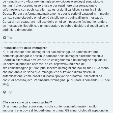
Le «emoticon» o «faccine» (in inglese,
emoticons
o
smileys
) sono piccole
immagini che possono essere usate per esprimere una sensazione o
un’emozione con pochi caratteri; ad es. :) significa felice, :( significa triste.
Questo Forum trasforma automaticamente queste serie di caratteri in immagini.
La lista completa delle emoticon è visibile nella pagina di invio messaggi.
Cerca di non esagerare nell’uso delle emoticon, possono facilmente rendere
un messaggio illeggibile, e un moderatore potrebbe decidere di modificarlo o
addirittura rimuoverlo.
Top
Posso inserire delle immagini?
Sì, puoi inserire delle immagini nei tuoi messaggi. Se l’amministratore
permette gli allegati è possibile caricare delle immagini direttamente sulla
Board; in alternativa devi creare un collegamento a un’immagine ospitata su
un server di pubblico accesso, ad es. http://www.indirizzo-del-
sito.com/immagine.gif. Non puoi inserire immagini che hai sul tuo PC (a meno
che non abbia un server!) o immagini che si trovano dietro sistemi di
autenticazione, come caselle di posta tipo yahoo o hotmail, siti protetti da
codici di accesso, ecc. Per inserire l’immagine, puoi usare il comando BBCode
[img].
Top
Che cosa sono gli annunci globali?
Gli annunci globali sono annunci che contengono informazioni molto
importanti e tu dovresti leggerli quanto prima. Gli annunci globali appaiono in