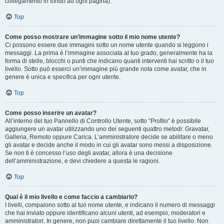
collegamento in fondo ad ogni pagina).
Top
Come posso mostrare un’immagine sotto il mio nome utente?
Ci possono essere due immagini sotto un nome utente quando si leggono i
messaggi. La prima è l’immagine associata al tuo grado, generalmente ha la
forma di stelle, blocchi o punti che indicano quanti interventi hai scritto o il tuo
livello. Sotto può esserci un’immagine più grande nota come avatar, che in
genere è unica e specifica per ogni utente.
Top
Come posso inserire un avatar?
All’interno del tuo Pannello di Controllo Utente, sotto “Profilo” è possibile
aggiungere un avatar utilizzando uno dei seguenti quattro metodi: Gravatar,
Galleria, Remoto oppure Carica. L’amministratore decide se abilitare o meno
gli avatar e decide anche il modo in cui gli avatar sono messi a disposizione.
Se non ti è concesso l’uso degli avatar, allora è una decisione
dell’amministrazione, e devi chiedere a questa le ragioni.
Top
Qual è il mio livello e come faccio a cambiarlo?
I livelli, compaiono sotto al tuo nome utente, e indicano il numero di messaggi
che hai inviato oppure identificano alcuni utenti, ad esempio, moderatori e
amministratori. In genere, non puoi cambiare direttamente il tuo livello. Non