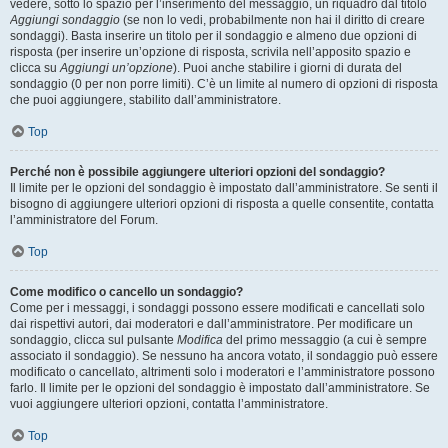
vedere, sotto lo spazio per l’inserimento del messaggio, un riquadro dal titolo
Aggiungi sondaggio
(se non lo vedi, probabilmente non hai il diritto di creare
sondaggi). Basta inserire un titolo per il sondaggio e almeno due opzioni di
risposta (per inserire un’opzione di risposta, scrivila nell’apposito spazio e
clicca su
Aggiungi un’opzione
). Puoi anche stabilire i giorni di durata del
sondaggio (0 per non porre limiti). C’è un limite al numero di opzioni di risposta
che puoi aggiungere, stabilito dall’amministratore.
Top
Perché non è possibile aggiungere ulteriori opzioni del sondaggio?
Il limite per le opzioni del sondaggio è impostato dall’amministratore. Se senti il
bisogno di aggiungere ulteriori opzioni di risposta a quelle consentite, contatta
l’amministratore del Forum.
Top
Come modifico o cancello un sondaggio?
Come per i messaggi, i sondaggi possono essere modificati e cancellati solo
dai rispettivi autori, dai moderatori e dall’amministratore. Per modificare un
sondaggio, clicca sul pulsante
Modifica
del primo messaggio (a cui è sempre
associato il sondaggio). Se nessuno ha ancora votato, il sondaggio può essere
modificato o cancellato, altrimenti solo i moderatori e l’amministratore possono
farlo. Il limite per le opzioni del sondaggio è impostato dall’amministratore. Se
vuoi aggiungere ulteriori opzioni, contatta l’amministratore.
Top