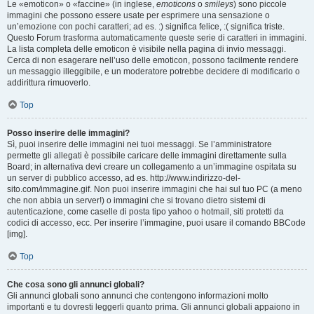
Le «emoticon» o «faccine» (in inglese,
emoticons
o
smileys
) sono piccole
immagini che possono essere usate per esprimere una sensazione o
un’emozione con pochi caratteri; ad es. :) significa felice, :( significa triste.
Questo Forum trasforma automaticamente queste serie di caratteri in immagini.
La lista completa delle emoticon è visibile nella pagina di invio messaggi.
Cerca di non esagerare nell’uso delle emoticon, possono facilmente rendere
un messaggio illeggibile, e un moderatore potrebbe decidere di modificarlo o
addirittura rimuoverlo.
Top
Posso inserire delle immagini?
Sì, puoi inserire delle immagini nei tuoi messaggi. Se l’amministratore
permette gli allegati è possibile caricare delle immagini direttamente sulla
Board; in alternativa devi creare un collegamento a un’immagine ospitata su
un server di pubblico accesso, ad es. http://www.indirizzo-del-
sito.com/immagine.gif. Non puoi inserire immagini che hai sul tuo PC (a meno
che non abbia un server!) o immagini che si trovano dietro sistemi di
autenticazione, come caselle di posta tipo yahoo o hotmail, siti protetti da
codici di accesso, ecc. Per inserire l’immagine, puoi usare il comando BBCode
[img].
Top
Che cosa sono gli annunci globali?
Gli annunci globali sono annunci che contengono informazioni molto
importanti e tu dovresti leggerli quanto prima. Gli annunci globali appaiono in