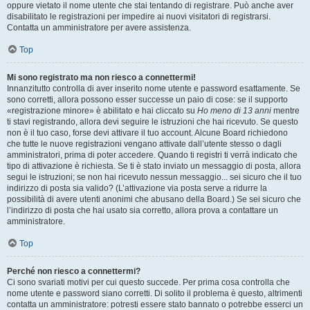
oppure vietato il nome utente che stai tentando di registrare. Può anche aver
disabilitato le registrazioni per impedire ai nuovi visitatori di registrarsi.
Contatta un amministratore per avere assistenza.
Top
Mi sono registrato ma non riesco a connettermi!
Innanzitutto controlla di aver inserito nome utente e password esattamente. Se
sono corretti, allora possono esser successe un paio di cose: se il supporto
«registrazione minore» è abilitato e hai cliccato su
Ho meno di 13 anni
mentre
ti stavi registrando, allora devi seguire le istruzioni che hai ricevuto. Se questo
non è il tuo caso, forse devi attivare il tuo account. Alcune Board richiedono
che tutte le nuove registrazioni vengano attivate dall’utente stesso o dagli
amministratori, prima di poter accedere. Quando ti registri ti verrà indicato che
tipo di attivazione è richiesta. Se ti è stato inviato un messaggio di posta, allora
segui le istruzioni; se non hai ricevuto nessun messaggio... sei sicuro che il tuo
indirizzo di posta sia valido? (L’attivazione via posta serve a ridurre la
possibilità di avere utenti anonimi che abusano della Board.) Se sei sicuro che
l’indirizzo di posta che hai usato sia corretto, allora prova a contattare un
amministratore.
Top
Perché non riesco a connettermi?
Ci sono svariati motivi per cui questo succede. Per prima cosa controlla che
nome utente e password siano corretti. Di solito il problema è questo, altrimenti
contatta un amministratore: potresti essere stato bannato o potrebbe esserci un