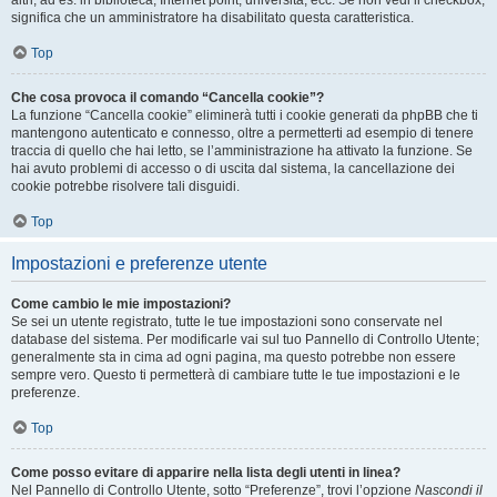
altri, ad es. in biblioteca, Internet point, università, ecc. Se non vedi il checkbox,
significa che un amministratore ha disabilitato questa caratteristica.
Top
Che cosa provoca il comando “Cancella cookie”?
La funzione “Cancella cookie” eliminerà tutti i cookie generati da phpBB che ti
mantengono autenticato e connesso, oltre a permetterti ad esempio di tenere
traccia di quello che hai letto, se l’amministrazione ha attivato la funzione. Se
hai avuto problemi di accesso o di uscita dal sistema, la cancellazione dei
cookie potrebbe risolvere tali disguidi.
Top
Impostazioni e preferenze utente
Come cambio le mie impostazioni?
Se sei un utente registrato, tutte le tue impostazioni sono conservate nel
database del sistema. Per modificarle vai sul tuo Pannello di Controllo Utente;
generalmente sta in cima ad ogni pagina, ma questo potrebbe non essere
sempre vero. Questo ti permetterà di cambiare tutte le tue impostazioni e le
preferenze.
Top
Come posso evitare di apparire nella lista degli utenti in linea?
Nel Pannello di Controllo Utente, sotto “Preferenze”, trovi l’opzione
Nascondi il