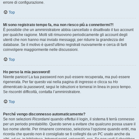
errore di configurazione.
Top
Mi sono registrato tempo fa, ma non riesco più a connettermi?!
È possibile che un amministratore abbia cancellato o disattivato il tuo account
per qualche ragione. Molti siti rimuovono periodicamente gli account degli
utenti che non hanno mai inviato messaggi, per ridurre la grandezza del
database. Se il motivo è quest’ultimo registrati nuovamente e cerca di farti
coinvolgere maggiormente nelle discussioni.
Top
Ho perso la mia password!
Niente panico! La tua password non può essere recuperata, ma può essere
rigenerata. Per far questo vai nella pagina di ingresso e clicca su
Ho
dimenticato la password
, segui le istruzioni e tornerai in linea in poco tempo.
Se riscontri difficoltà, contatta l’amministratore.
Top
Perché vengo disconnesso automaticamente?
Se non selezioni
Ricordami
quando effettui il login, il sistema ti terrà connesso
per un periodo prestabilito. Questo serve a evitare che qualcuno possa usare il
tuo nome utente. Per rimanere connesso, seleziona l’opzione quando entri, ma
ricorda che questo non è consigliato se ti colleghi da un PC usato anche da