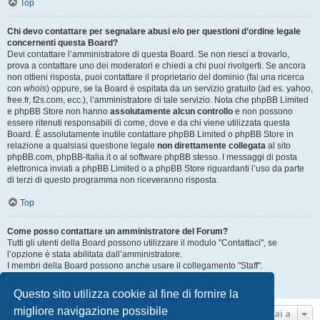
Top
Chi devo contattare per segnalare abusi e/o per questioni d’ordine legale
concernenti questa Board?
Devi contattare l’amministratore di questa Board. Se non riesci a trovarlo,
prova a contattare uno dei moderatori e chiedi a chi puoi rivolgerti. Se ancora
non ottieni risposta, puoi contattare il proprietario del dominio (fai una ricerca
con
whois
) oppure, se la Board è ospitata da un servizio gratuito (ad es. yahoo,
free.fr, f2s.com, ecc.), l’amministratore di tale servizio. Nota che phpBB Limited
e phpBB Store non hanno
assolutamente alcun controllo
e non possono
essere ritenuti responsabili di come, dove e da chi viene utilizzata questa
Board. È assolutamente inutile contattare phpBB Limited o phpBB Store in
relazione a qualsiasi questione legale
non direttamente collegata
al sito
phpBB.com, phpBB-Italia.it o al software phpBB stesso. I messaggi di posta
elettronica inviati a phpBB Limited o a phpBB Store riguardanti l’uso da parte
di terzi di questo programma non riceveranno risposta.
Top
Come posso contattare un amministratore del Forum?
Tutti gli utenti della Board possono utilizzare il modulo "Contattaci", se
l’opzione è stata abilitata dall’amministratore.
I membri della Board possono anche usare il collegamento "Staff".
Top
Questo sito utilizza cookie al fine di fornire la
migliore navigazione possibile
Vai a