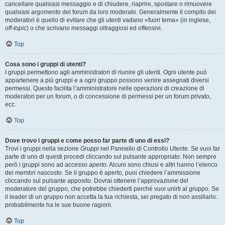
cancellare qualsiasi messaggio e di chiudere, riaprire, spostare o rimuovere
qualsiasi argomento del forum da loro moderato. Generalmente il compito dei
moderatori è quello di evitare che gli utenti vadano «fuori tema» (in inglese,
off-topic
) o che scrivano messaggi oltraggiosi ed offensivi.
Top
Cosa sono i gruppi di utenti?
I gruppi permettono agli amministratori di riunire gli utenti. Ogni utente può
appartenere a più gruppi e a ogni gruppo possono venire assegnati diversi
permessi. Questo facilita l’amministratore nelle operazioni di creazione di
moderatori per un forum, o di concessione di permessi per un forum privato,
ecc.
Top
Dove trovo i gruppi e come posso far parte di uno di essi?
Trovi i gruppi nella sezione
Gruppi
nel Pannello di Controllo Utente. Se vuoi far
parte di uno di questi procedi cliccando sul pulsante appropriato. Non sempre
però i gruppi sono ad
accesso aperto
. Alcuni sono chiusi e altri hanno l’elenco
dei membri nascosto. Se il gruppo è aperto, puoi chiedere l’ammissione
cliccando sul pulsante apposito. Dovrai ottenere l’approvazione del
moderatore del gruppo, che potrebbe chiederti perché vuoi unirti al gruppo. Se
il leader di un gruppo non accetta la tua richiesta, sei pregato di non assillarlo:
probabilmente ha le sue buone ragioni.
Top