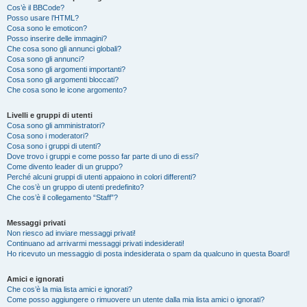
Cos’è il BBCode?
Posso usare l’HTML?
Cosa sono le emoticon?
Posso inserire delle immagini?
Che cosa sono gli annunci globali?
Cosa sono gli annunci?
Cosa sono gli argomenti importanti?
Cosa sono gli argomenti bloccati?
Che cosa sono le icone argomento?
Livelli e gruppi di utenti
Cosa sono gli amministratori?
Cosa sono i moderatori?
Cosa sono i gruppi di utenti?
Dove trovo i gruppi e come posso far parte di uno di essi?
Come divento leader di un gruppo?
Perché alcuni gruppi di utenti appaiono in colori differenti?
Che cos’è un gruppo di utenti predefinito?
Che cos’è il collegamento “Staff”?
Messaggi privati
Non riesco ad inviare messaggi privati!
Continuano ad arrivarmi messaggi privati indesiderati!
Ho ricevuto un messaggio di posta indesiderata o spam da qualcuno in questa Board!
Amici e ignorati
Che cos’è la mia lista amici e ignorati?
Come posso aggiungere o rimuovere un utente dalla mia lista amici o ignorati?