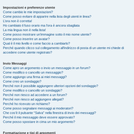
Impostazioni e preferenze utente
Come cambio le mie impostazioni?
Come posso evitare di apparire nella lista degli utenti in linea?
L’ora non è corretta!
Ho cambiato il fuso orario ma l’ora è ancora sbagliata
La mia lingua non è nella lista!
Come posso mostrare un’immagine sotto il mio nome utente?
Come posso inserire un avatar?
Qual è il mio livello e come faccio a cambiarlo?
Perché quando clicco sul collegamento all’indirizzo di posta di un utente mi chiede di
accedere come utente registrato?
Invio Messaggi
Come apro un argomento o invio un messaggio in un forum?
Come modifico o cancello un messaggio?
Come aggiungo una firma ai miei messaggi?
Come creo un sondaggio?
Perché non è possibile aggiungere ulteriori opzioni del sondaggio?
Come modifico o cancello un sondaggio?
Perché non riesco ad accedere a un forum?
Perché non riesco ad aggiungere allegati?
Perché ho ricevuto un richiamo?
Come posso segnalare messaggi ai moderatori?
Che cos’è il pulsante “Salva” nella finestra di invio dei messaggi?
Perché il mio messaggio deve essere approvato?
Come posso spostare in cima un mio argomento?
Formattazione e tipi di argomenti