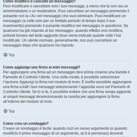
Come modifico o cancello un messaggio?
Puoi modificare o cancellare solo i tuoi messaggi, a meno che tu non sia un
amministratore o un moderatore. Puoi cancellare un messaggio premendo il
pulsante con la «X» nel messaggio che vuoi eliminare. Puoi modificare un
messaggio (a volte solo per un limitato periodo di tempo dopo il suo
inserimento) premendo il pulsante
modifica
nel messaggio in questione. Se
qualcuno ha già risposto al tuo messaggio, quando effettui una modifica,
potresti trovare del testo aggiunto dove viene indicato quante volte l’hai
modificato. Un utente normale, generalmente, non può cancellare un
messaggio dopo che qualcuno ha risposto.
Top
Come aggiungo una firma ai miei messaggi?
Per aggiungere una firma ad un messaggio devi prima crearne una tramite il
Pannello di Controllo Utente. Una volta creata, è possibile selezionare
l’opzione
Aggiungi la firma
nel modulo di invio. È inoltre possibile aggiungere
una firma a tutti i tuoi messaggi selezionando l’apposita voce nel Pannello di
Controllo Utente. Se lo si fa, è possibile evitare che una firma venga aggiunta
ai singoli messaggi deselezionando la casella per aggiungere la firma
all’interno del modulo di invio.
Top
Come creo un sondaggio?
Creare un sondaggio è facile: quando inizi un nuovo argomento (o quando
modifichi il primo messaggio di un argomento, se ti è permesso) dovresti