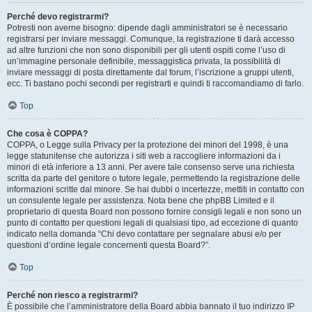
Perché devo registrarmi?
Potresti non averne bisogno: dipende dagli amministratori se è necessario
registrarsi per inviare messaggi. Comunque, la registrazione ti darà accesso
ad altre funzioni che non sono disponibili per gli utenti ospiti come l’uso di
un’immagine personale definibile, messaggistica privata, la possibilità di
inviare messaggi di posta direttamente dal forum, l’iscrizione a gruppi utenti,
ecc. Ti bastano pochi secondi per registrarti e quindi ti raccomandiamo di farlo.
Top
Che cosa è COPPA?
COPPA, o Legge sulla Privacy per la protezione dei minori del 1998, è una
legge statunitense che autorizza i siti web a raccogliere informazioni da i
minori di età inferiore a 13 anni. Per avere tale consenso serve una richiesta
scritta da parte del genitore o tutore legale, permettendo la registrazione delle
informazioni scritte dal minore. Se hai dubbi o incertezze, mettiti in contatto con
un consulente legale per assistenza. Nota bene che phpBB Limited e il
proprietario di questa Board non possono fornire consigli legali e non sono un
punto di contatto per questioni legali di qualsiasi tipo, ad eccezione di quanto
indicato nella domanda “Chi devo contattare per segnalare abusi e/o per
questioni d’ordine legale concernenti questa Board?”.
Top
Perché non riesco a registrarmi?
È possibile che l’amministratore della Board abbia bannato il tuo indirizzo IP