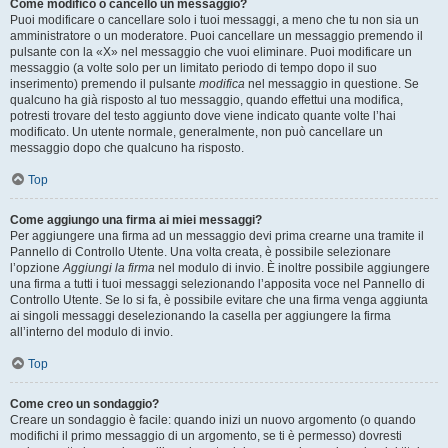
Come modifico o cancello un messaggio?
Puoi modificare o cancellare solo i tuoi messaggi, a meno che tu non sia un
amministratore o un moderatore. Puoi cancellare un messaggio premendo il
pulsante con la «X» nel messaggio che vuoi eliminare. Puoi modificare un
messaggio (a volte solo per un limitato periodo di tempo dopo il suo
inserimento) premendo il pulsante
modifica
nel messaggio in questione. Se
qualcuno ha già risposto al tuo messaggio, quando effettui una modifica,
potresti trovare del testo aggiunto dove viene indicato quante volte l’hai
modificato. Un utente normale, generalmente, non può cancellare un
messaggio dopo che qualcuno ha risposto.
Top
Come aggiungo una firma ai miei messaggi?
Per aggiungere una firma ad un messaggio devi prima crearne una tramite il
Pannello di Controllo Utente. Una volta creata, è possibile selezionare
l’opzione
Aggiungi la firma
nel modulo di invio. È inoltre possibile aggiungere
una firma a tutti i tuoi messaggi selezionando l’apposita voce nel Pannello di
Controllo Utente. Se lo si fa, è possibile evitare che una firma venga aggiunta
ai singoli messaggi deselezionando la casella per aggiungere la firma
all’interno del modulo di invio.
Top
Come creo un sondaggio?
Creare un sondaggio è facile: quando inizi un nuovo argomento (o quando
modifichi il primo messaggio di un argomento, se ti è permesso) dovresti