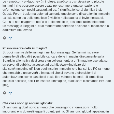
Le «emoticon» o «faccine» (in inglese,
emoticons
o
smileys
) sono piccole
immagini che possono essere usate per esprimere una sensazione o
un’emozione con pochi caratteri; ad es. :) significa felice, :( significa triste.
Questo Forum trasforma automaticamente queste serie di caratteri in immagini.
La lista completa delle emoticon è visibile nella pagina di invio messaggi.
Cerca di non esagerare nell’uso delle emoticon, possono facilmente rendere
un messaggio illeggibile, e un moderatore potrebbe decidere di modificarlo o
addirittura rimuoverlo.
Top
Posso inserire delle immagini?
Sì, puoi inserire delle immagini nei tuoi messaggi. Se l’amministratore
permette gli allegati è possibile caricare delle immagini direttamente sulla
Board; in alternativa devi creare un collegamento a un’immagine ospitata su
un server di pubblico accesso, ad es. http://www.indirizzo-del-
sito.com/immagine.gif. Non puoi inserire immagini che hai sul tuo PC (a meno
che non abbia un server!) o immagini che si trovano dietro sistemi di
autenticazione, come caselle di posta tipo yahoo o hotmail, siti protetti da
codici di accesso, ecc. Per inserire l’immagine, puoi usare il comando BBCode
[img].
Top
Che cosa sono gli annunci globali?
Gli annunci globali sono annunci che contengono informazioni molto
importanti e tu dovresti leggerli quanto prima. Gli annunci globali appaiono in