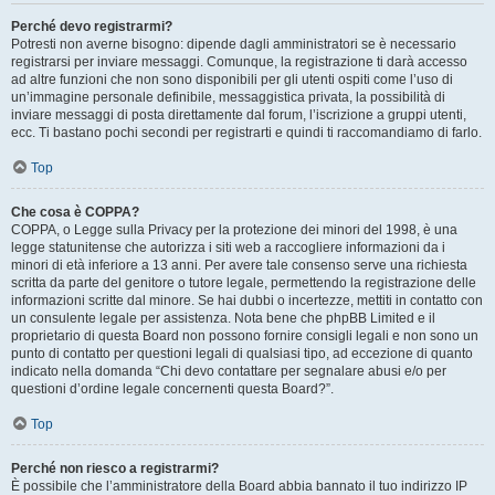
Perché devo registrarmi?
Potresti non averne bisogno: dipende dagli amministratori se è necessario
registrarsi per inviare messaggi. Comunque, la registrazione ti darà accesso
ad altre funzioni che non sono disponibili per gli utenti ospiti come l’uso di
un’immagine personale definibile, messaggistica privata, la possibilità di
inviare messaggi di posta direttamente dal forum, l’iscrizione a gruppi utenti,
ecc. Ti bastano pochi secondi per registrarti e quindi ti raccomandiamo di farlo.
Top
Che cosa è COPPA?
COPPA, o Legge sulla Privacy per la protezione dei minori del 1998, è una
legge statunitense che autorizza i siti web a raccogliere informazioni da i
minori di età inferiore a 13 anni. Per avere tale consenso serve una richiesta
scritta da parte del genitore o tutore legale, permettendo la registrazione delle
informazioni scritte dal minore. Se hai dubbi o incertezze, mettiti in contatto con
un consulente legale per assistenza. Nota bene che phpBB Limited e il
proprietario di questa Board non possono fornire consigli legali e non sono un
punto di contatto per questioni legali di qualsiasi tipo, ad eccezione di quanto
indicato nella domanda “Chi devo contattare per segnalare abusi e/o per
questioni d’ordine legale concernenti questa Board?”.
Top
Perché non riesco a registrarmi?
È possibile che l’amministratore della Board abbia bannato il tuo indirizzo IP