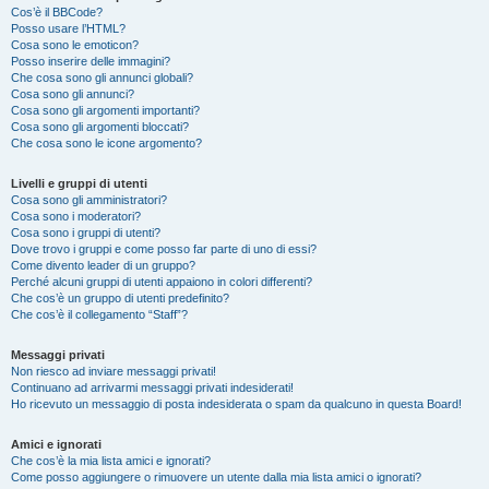
Cos’è il BBCode?
Posso usare l’HTML?
Cosa sono le emoticon?
Posso inserire delle immagini?
Che cosa sono gli annunci globali?
Cosa sono gli annunci?
Cosa sono gli argomenti importanti?
Cosa sono gli argomenti bloccati?
Che cosa sono le icone argomento?
Livelli e gruppi di utenti
Cosa sono gli amministratori?
Cosa sono i moderatori?
Cosa sono i gruppi di utenti?
Dove trovo i gruppi e come posso far parte di uno di essi?
Come divento leader di un gruppo?
Perché alcuni gruppi di utenti appaiono in colori differenti?
Che cos’è un gruppo di utenti predefinito?
Che cos’è il collegamento “Staff”?
Messaggi privati
Non riesco ad inviare messaggi privati!
Continuano ad arrivarmi messaggi privati indesiderati!
Ho ricevuto un messaggio di posta indesiderata o spam da qualcuno in questa Board!
Amici e ignorati
Che cos’è la mia lista amici e ignorati?
Come posso aggiungere o rimuovere un utente dalla mia lista amici o ignorati?