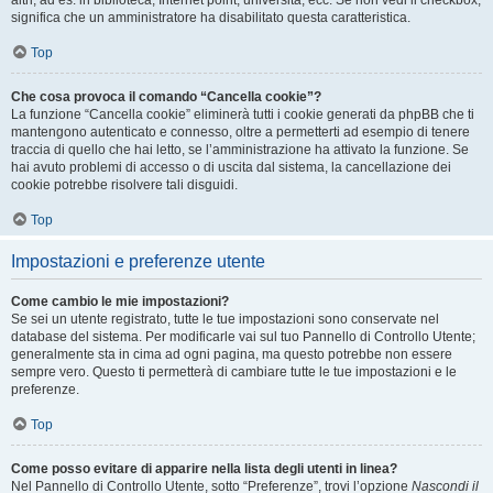
altri, ad es. in biblioteca, Internet point, università, ecc. Se non vedi il checkbox,
significa che un amministratore ha disabilitato questa caratteristica.
Top
Che cosa provoca il comando “Cancella cookie”?
La funzione “Cancella cookie” eliminerà tutti i cookie generati da phpBB che ti
mantengono autenticato e connesso, oltre a permetterti ad esempio di tenere
traccia di quello che hai letto, se l’amministrazione ha attivato la funzione. Se
hai avuto problemi di accesso o di uscita dal sistema, la cancellazione dei
cookie potrebbe risolvere tali disguidi.
Top
Impostazioni e preferenze utente
Come cambio le mie impostazioni?
Se sei un utente registrato, tutte le tue impostazioni sono conservate nel
database del sistema. Per modificarle vai sul tuo Pannello di Controllo Utente;
generalmente sta in cima ad ogni pagina, ma questo potrebbe non essere
sempre vero. Questo ti permetterà di cambiare tutte le tue impostazioni e le
preferenze.
Top
Come posso evitare di apparire nella lista degli utenti in linea?
Nel Pannello di Controllo Utente, sotto “Preferenze”, trovi l’opzione
Nascondi il