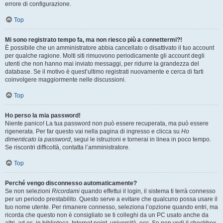
errore di configurazione.
Top
Mi sono registrato tempo fa, ma non riesco più a connettermi?!
È possibile che un amministratore abbia cancellato o disattivato il tuo account
per qualche ragione. Molti siti rimuovono periodicamente gli account degli
utenti che non hanno mai inviato messaggi, per ridurre la grandezza del
database. Se il motivo è quest’ultimo registrati nuovamente e cerca di farti
coinvolgere maggiormente nelle discussioni.
Top
Ho perso la mia password!
Niente panico! La tua password non può essere recuperata, ma può essere
rigenerata. Per far questo vai nella pagina di ingresso e clicca su
Ho
dimenticato la password
, segui le istruzioni e tornerai in linea in poco tempo.
Se riscontri difficoltà, contatta l’amministratore.
Top
Perché vengo disconnesso automaticamente?
Se non selezioni
Ricordami
quando effettui il login, il sistema ti terrà connesso
per un periodo prestabilito. Questo serve a evitare che qualcuno possa usare il
tuo nome utente. Per rimanere connesso, seleziona l’opzione quando entri, ma
ricorda che questo non è consigliato se ti colleghi da un PC usato anche da