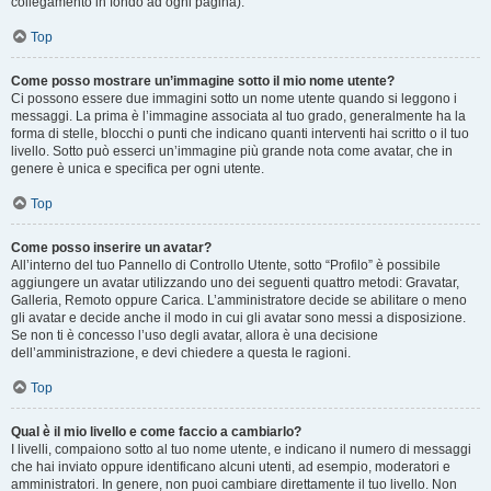
collegamento in fondo ad ogni pagina).
Top
Come posso mostrare un’immagine sotto il mio nome utente?
Ci possono essere due immagini sotto un nome utente quando si leggono i
messaggi. La prima è l’immagine associata al tuo grado, generalmente ha la
forma di stelle, blocchi o punti che indicano quanti interventi hai scritto o il tuo
livello. Sotto può esserci un’immagine più grande nota come avatar, che in
genere è unica e specifica per ogni utente.
Top
Come posso inserire un avatar?
All’interno del tuo Pannello di Controllo Utente, sotto “Profilo” è possibile
aggiungere un avatar utilizzando uno dei seguenti quattro metodi: Gravatar,
Galleria, Remoto oppure Carica. L’amministratore decide se abilitare o meno
gli avatar e decide anche il modo in cui gli avatar sono messi a disposizione.
Se non ti è concesso l’uso degli avatar, allora è una decisione
dell’amministrazione, e devi chiedere a questa le ragioni.
Top
Qual è il mio livello e come faccio a cambiarlo?
I livelli, compaiono sotto al tuo nome utente, e indicano il numero di messaggi
che hai inviato oppure identificano alcuni utenti, ad esempio, moderatori e
amministratori. In genere, non puoi cambiare direttamente il tuo livello. Non