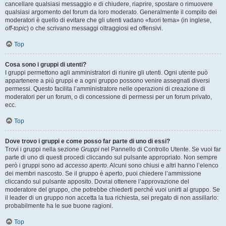
cancellare qualsiasi messaggio e di chiudere, riaprire, spostare o rimuovere
qualsiasi argomento del forum da loro moderato. Generalmente il compito dei
moderatori è quello di evitare che gli utenti vadano «fuori tema» (in inglese,
off-topic
) o che scrivano messaggi oltraggiosi ed offensivi.
Top
Cosa sono i gruppi di utenti?
I gruppi permettono agli amministratori di riunire gli utenti. Ogni utente può
appartenere a più gruppi e a ogni gruppo possono venire assegnati diversi
permessi. Questo facilita l’amministratore nelle operazioni di creazione di
moderatori per un forum, o di concessione di permessi per un forum privato,
ecc.
Top
Dove trovo i gruppi e come posso far parte di uno di essi?
Trovi i gruppi nella sezione
Gruppi
nel Pannello di Controllo Utente. Se vuoi far
parte di uno di questi procedi cliccando sul pulsante appropriato. Non sempre
però i gruppi sono ad
accesso aperto
. Alcuni sono chiusi e altri hanno l’elenco
dei membri nascosto. Se il gruppo è aperto, puoi chiedere l’ammissione
cliccando sul pulsante apposito. Dovrai ottenere l’approvazione del
moderatore del gruppo, che potrebbe chiederti perché vuoi unirti al gruppo. Se
il leader di un gruppo non accetta la tua richiesta, sei pregato di non assillarlo:
probabilmente ha le sue buone ragioni.
Top