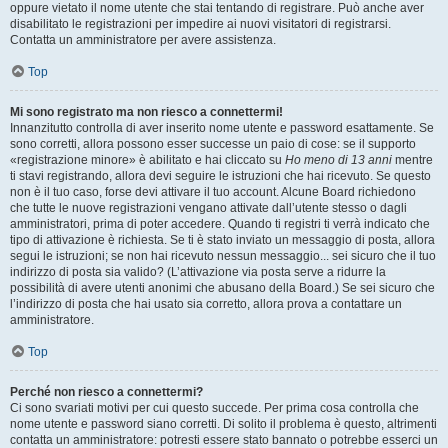
oppure vietato il nome utente che stai tentando di registrare. Può anche aver
disabilitato le registrazioni per impedire ai nuovi visitatori di registrarsi.
Contatta un amministratore per avere assistenza.
Top
Mi sono registrato ma non riesco a connettermi!
Innanzitutto controlla di aver inserito nome utente e password esattamente. Se
sono corretti, allora possono esser successe un paio di cose: se il supporto
«registrazione minore» è abilitato e hai cliccato su
Ho meno di 13 anni
mentre
ti stavi registrando, allora devi seguire le istruzioni che hai ricevuto. Se questo
non è il tuo caso, forse devi attivare il tuo account. Alcune Board richiedono
che tutte le nuove registrazioni vengano attivate dall’utente stesso o dagli
amministratori, prima di poter accedere. Quando ti registri ti verrà indicato che
tipo di attivazione è richiesta. Se ti è stato inviato un messaggio di posta, allora
segui le istruzioni; se non hai ricevuto nessun messaggio... sei sicuro che il tuo
indirizzo di posta sia valido? (L’attivazione via posta serve a ridurre la
possibilità di avere utenti anonimi che abusano della Board.) Se sei sicuro che
l’indirizzo di posta che hai usato sia corretto, allora prova a contattare un
amministratore.
Top
Perché non riesco a connettermi?
Ci sono svariati motivi per cui questo succede. Per prima cosa controlla che
nome utente e password siano corretti. Di solito il problema è questo, altrimenti
contatta un amministratore: potresti essere stato bannato o potrebbe esserci un