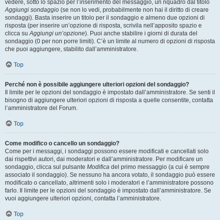
vedere, sotto lo spazio per l’inserimento del messaggio, un riquadro dal titolo
Aggiungi sondaggio
(se non lo vedi, probabilmente non hai il diritto di creare
sondaggi). Basta inserire un titolo per il sondaggio e almeno due opzioni di
risposta (per inserire un’opzione di risposta, scrivila nell’apposito spazio e
clicca su
Aggiungi un’opzione
). Puoi anche stabilire i giorni di durata del
sondaggio (0 per non porre limiti). C’è un limite al numero di opzioni di risposta
che puoi aggiungere, stabilito dall’amministratore.
Top
Perché non è possibile aggiungere ulteriori opzioni del sondaggio?
Il limite per le opzioni del sondaggio è impostato dall’amministratore. Se senti il
bisogno di aggiungere ulteriori opzioni di risposta a quelle consentite, contatta
l’amministratore del Forum.
Top
Come modifico o cancello un sondaggio?
Come per i messaggi, i sondaggi possono essere modificati e cancellati solo
dai rispettivi autori, dai moderatori e dall’amministratore. Per modificare un
sondaggio, clicca sul pulsante
Modifica
del primo messaggio (a cui è sempre
associato il sondaggio). Se nessuno ha ancora votato, il sondaggio può essere
modificato o cancellato, altrimenti solo i moderatori e l’amministratore possono
farlo. Il limite per le opzioni del sondaggio è impostato dall’amministratore. Se
vuoi aggiungere ulteriori opzioni, contatta l’amministratore.
Top