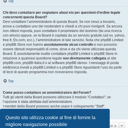
Top
Chi devo contattare per segnalare abusi e/o per questioni d’ordine legale
concernenti questa Board?
Devi contattare l’amministratore di questa Board. Se non riesci a trovarlo,
prova a contattare uno dei moderatori e chiedi a chi puoi rivolgerti. Se ancora
non ottieni risposta, puoi contattare il proprietario del dominio (fai una ricerca
con
whois
) oppure, se la Board è ospitata da un servizio gratuito (ad es. yahoo,
free.fr, f2s.com, ecc.), l’amministratore di tale servizio. Nota che phpBB Limited
e phpBB Store non hanno
assolutamente alcun controllo
e non possono
essere ritenuti responsabili di come, dove e da chi viene utilizzata questa
Board. È assolutamente inutile contattare phpBB Limited o phpBB Store in
relazione a qualsiasi questione legale
non direttamente collegata
al sito
phpBB.com, phpBB-Italia.it o al software phpBB stesso. I messaggi di posta
elettronica inviati a phpBB Limited o a phpBB Store riguardanti l’uso da parte
di terzi di questo programma non riceveranno risposta.
Top
Come posso contattare un amministratore del Forum?
Tutti gli utenti della Board possono utilizzare il modulo "Contattaci", se
l’opzione è stata abilitata dall’amministratore.
I membri della Board possono anche usare il collegamento "Staff".
Top
Questo sito utilizza cookie al fine di fornire la
migliore navigazione possibile
Vai a