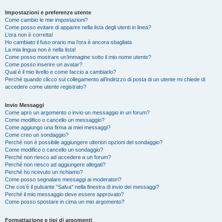
Impostazioni e preferenze utente
Come cambio le mie impostazioni?
Come posso evitare di apparire nella lista degli utenti in linea?
L’ora non è corretta!
Ho cambiato il fuso orario ma l’ora è ancora sbagliata
La mia lingua non è nella lista!
Come posso mostrare un’immagine sotto il mio nome utente?
Come posso inserire un avatar?
Qual è il mio livello e come faccio a cambiarlo?
Perché quando clicco sul collegamento all’indirizzo di posta di un utente mi chiede di
accedere come utente registrato?
Invio Messaggi
Come apro un argomento o invio un messaggio in un forum?
Come modifico o cancello un messaggio?
Come aggiungo una firma ai miei messaggi?
Come creo un sondaggio?
Perché non è possibile aggiungere ulteriori opzioni del sondaggio?
Come modifico o cancello un sondaggio?
Perché non riesco ad accedere a un forum?
Perché non riesco ad aggiungere allegati?
Perché ho ricevuto un richiamo?
Come posso segnalare messaggi ai moderatori?
Che cos’è il pulsante “Salva” nella finestra di invio dei messaggi?
Perché il mio messaggio deve essere approvato?
Come posso spostare in cima un mio argomento?
Formattazione e tipi di argomenti