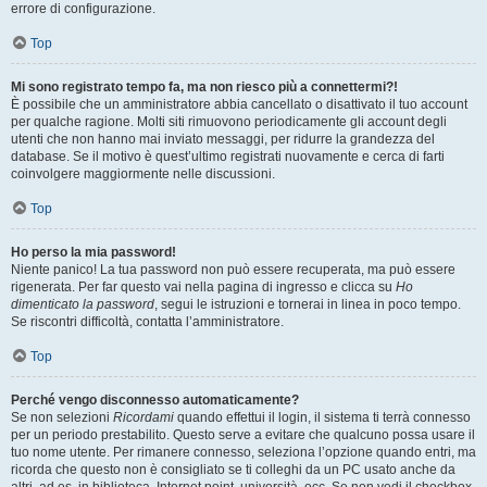
errore di configurazione.
Top
Mi sono registrato tempo fa, ma non riesco più a connettermi?!
È possibile che un amministratore abbia cancellato o disattivato il tuo account
per qualche ragione. Molti siti rimuovono periodicamente gli account degli
utenti che non hanno mai inviato messaggi, per ridurre la grandezza del
database. Se il motivo è quest’ultimo registrati nuovamente e cerca di farti
coinvolgere maggiormente nelle discussioni.
Top
Ho perso la mia password!
Niente panico! La tua password non può essere recuperata, ma può essere
rigenerata. Per far questo vai nella pagina di ingresso e clicca su
Ho
dimenticato la password
, segui le istruzioni e tornerai in linea in poco tempo.
Se riscontri difficoltà, contatta l’amministratore.
Top
Perché vengo disconnesso automaticamente?
Se non selezioni
Ricordami
quando effettui il login, il sistema ti terrà connesso
per un periodo prestabilito. Questo serve a evitare che qualcuno possa usare il
tuo nome utente. Per rimanere connesso, seleziona l’opzione quando entri, ma
ricorda che questo non è consigliato se ti colleghi da un PC usato anche da