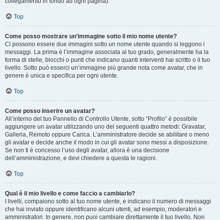
collegamento in fondo ad ogni pagina).
Top
Come posso mostrare un’immagine sotto il mio nome utente?
Ci possono essere due immagini sotto un nome utente quando si leggono i
messaggi. La prima è l’immagine associata al tuo grado, generalmente ha la
forma di stelle, blocchi o punti che indicano quanti interventi hai scritto o il tuo
livello. Sotto può esserci un’immagine più grande nota come avatar, che in
genere è unica e specifica per ogni utente.
Top
Come posso inserire un avatar?
All’interno del tuo Pannello di Controllo Utente, sotto “Profilo” è possibile
aggiungere un avatar utilizzando uno dei seguenti quattro metodi: Gravatar,
Galleria, Remoto oppure Carica. L’amministratore decide se abilitare o meno
gli avatar e decide anche il modo in cui gli avatar sono messi a disposizione.
Se non ti è concesso l’uso degli avatar, allora è una decisione
dell’amministrazione, e devi chiedere a questa le ragioni.
Top
Qual è il mio livello e come faccio a cambiarlo?
I livelli, compaiono sotto al tuo nome utente, e indicano il numero di messaggi
che hai inviato oppure identificano alcuni utenti, ad esempio, moderatori e
amministratori. In genere, non puoi cambiare direttamente il tuo livello. Non