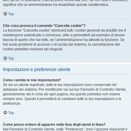
altri, ad es. in biblioteca, Internet point, università, ecc. Se non vedi il checkbox,
significa che un amministratore ha disabilitato questa caratteristica.
Top
Che cosa provoca il comando “Cancella cookie”?
La funzione “Cancella cookie” eliminerà tutti i cookie generati da phpBB che ti
mantengono autenticato e connesso, oltre a permetterti ad esempio di tenere
traccia di quello che hai letto, se l’amministrazione ha attivato la funzione. Se
hai avuto problemi di accesso o di uscita dal sistema, la cancellazione dei
cookie potrebbe risolvere tali disguidi.
Top
Impostazioni e preferenze utente
Come cambio le mie impostazioni?
Se sei un utente registrato, tutte le tue impostazioni sono conservate nel
database del sistema. Per modificarle vai sul tuo Pannello di Controllo Utente;
generalmente sta in cima ad ogni pagina, ma questo potrebbe non essere
sempre vero. Questo ti permetterà di cambiare tutte le tue impostazioni e le
preferenze.
Top
Come posso evitare di apparire nella lista degli utenti in linea?
Nel Pannello di Controllo Utente, sotto “Preferenze”, trovi l’opzione
Nascondi il