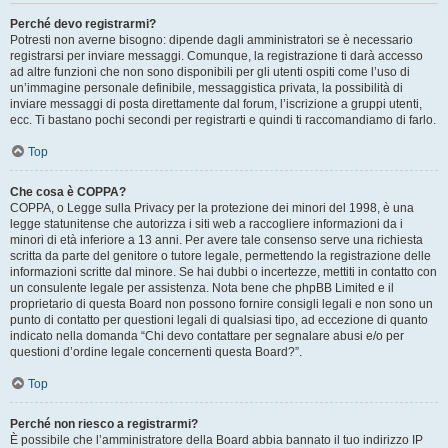
Perché devo registrarmi?
Potresti non averne bisogno: dipende dagli amministratori se è necessario
registrarsi per inviare messaggi. Comunque, la registrazione ti darà accesso
ad altre funzioni che non sono disponibili per gli utenti ospiti come l’uso di
un’immagine personale definibile, messaggistica privata, la possibilità di
inviare messaggi di posta direttamente dal forum, l’iscrizione a gruppi utenti,
ecc. Ti bastano pochi secondi per registrarti e quindi ti raccomandiamo di farlo.
Top
Che cosa è COPPA?
COPPA, o Legge sulla Privacy per la protezione dei minori del 1998, è una
legge statunitense che autorizza i siti web a raccogliere informazioni da i
minori di età inferiore a 13 anni. Per avere tale consenso serve una richiesta
scritta da parte del genitore o tutore legale, permettendo la registrazione delle
informazioni scritte dal minore. Se hai dubbi o incertezze, mettiti in contatto con
un consulente legale per assistenza. Nota bene che phpBB Limited e il
proprietario di questa Board non possono fornire consigli legali e non sono un
punto di contatto per questioni legali di qualsiasi tipo, ad eccezione di quanto
indicato nella domanda “Chi devo contattare per segnalare abusi e/o per
questioni d’ordine legale concernenti questa Board?”.
Top
Perché non riesco a registrarmi?
È possibile che l’amministratore della Board abbia bannato il tuo indirizzo IP