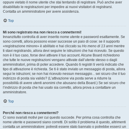
oppure vietato il nome utente che stai tentando di registrare. Può anche aver
disabilitato le registrazioni per impedire ai nuovi visitatori di registrarsi.
Contatta un amministratore per avere assistenza.
Top
Mi sono registrato ma non riesco a connettermi!
Innanzitutto controlla di aver inserito nome utente e password esattamente. Se
sono corretti, allora possono esser successe un paio di cose: se il supporto
«registrazione minore» è abilitato e hai cliccato su
Ho meno di 13 anni
mentre
ti stavi registrando, allora devi seguire le istruzioni che hai ricevuto. Se questo
non è il tuo caso, forse devi attivare il tuo account. Alcune Board richiedono
che tutte le nuove registrazioni vengano attivate dall’utente stesso o dagli
amministratori, prima di poter accedere. Quando ti registri ti verrà indicato che
tipo di attivazione è richiesta. Se ti è stato inviato un messaggio di posta, allora
segui le istruzioni; se non hai ricevuto nessun messaggio... sei sicuro che il tuo
indirizzo di posta sia valido? (L’attivazione via posta serve a ridurre la
possibilità di avere utenti anonimi che abusano della Board.) Se sei sicuro che
l’indirizzo di posta che hai usato sia corretto, allora prova a contattare un
amministratore.
Top
Perché non riesco a connettermi?
Ci sono svariati motivi per cui questo succede. Per prima cosa controlla che
nome utente e password siano corretti. Di solito il problema è questo, altrimenti
contatta un amministratore: potresti essere stato bannato o potrebbe esserci un