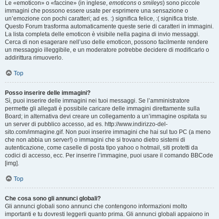
Le «emoticon» o «faccine» (in inglese,
emoticons
o
smileys
) sono piccole
immagini che possono essere usate per esprimere una sensazione o
un’emozione con pochi caratteri; ad es. :) significa felice, :( significa triste.
Questo Forum trasforma automaticamente queste serie di caratteri in immagini.
La lista completa delle emoticon è visibile nella pagina di invio messaggi.
Cerca di non esagerare nell’uso delle emoticon, possono facilmente rendere
un messaggio illeggibile, e un moderatore potrebbe decidere di modificarlo o
addirittura rimuoverlo.
Top
Posso inserire delle immagini?
Sì, puoi inserire delle immagini nei tuoi messaggi. Se l’amministratore
permette gli allegati è possibile caricare delle immagini direttamente sulla
Board; in alternativa devi creare un collegamento a un’immagine ospitata su
un server di pubblico accesso, ad es. http://www.indirizzo-del-
sito.com/immagine.gif. Non puoi inserire immagini che hai sul tuo PC (a meno
che non abbia un server!) o immagini che si trovano dietro sistemi di
autenticazione, come caselle di posta tipo yahoo o hotmail, siti protetti da
codici di accesso, ecc. Per inserire l’immagine, puoi usare il comando BBCode
[img].
Top
Che cosa sono gli annunci globali?
Gli annunci globali sono annunci che contengono informazioni molto
importanti e tu dovresti leggerli quanto prima. Gli annunci globali appaiono in