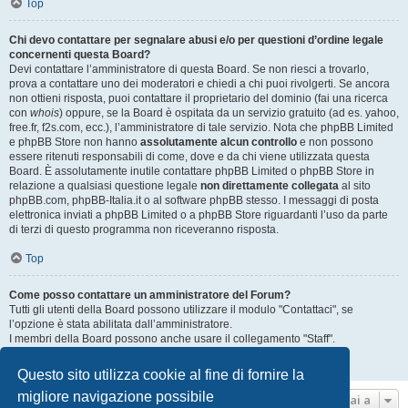
Top
Chi devo contattare per segnalare abusi e/o per questioni d’ordine legale
concernenti questa Board?
Devi contattare l’amministratore di questa Board. Se non riesci a trovarlo,
prova a contattare uno dei moderatori e chiedi a chi puoi rivolgerti. Se ancora
non ottieni risposta, puoi contattare il proprietario del dominio (fai una ricerca
con
whois
) oppure, se la Board è ospitata da un servizio gratuito (ad es. yahoo,
free.fr, f2s.com, ecc.), l’amministratore di tale servizio. Nota che phpBB Limited
e phpBB Store non hanno
assolutamente alcun controllo
e non possono
essere ritenuti responsabili di come, dove e da chi viene utilizzata questa
Board. È assolutamente inutile contattare phpBB Limited o phpBB Store in
relazione a qualsiasi questione legale
non direttamente collegata
al sito
phpBB.com, phpBB-Italia.it o al software phpBB stesso. I messaggi di posta
elettronica inviati a phpBB Limited o a phpBB Store riguardanti l’uso da parte
di terzi di questo programma non riceveranno risposta.
Top
Come posso contattare un amministratore del Forum?
Tutti gli utenti della Board possono utilizzare il modulo "Contattaci", se
l’opzione è stata abilitata dall’amministratore.
I membri della Board possono anche usare il collegamento "Staff".
Top
Questo sito utilizza cookie al fine di fornire la
migliore navigazione possibile
Vai a