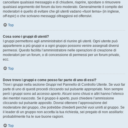
cancellare qualsiasi messaggio e di chiudere, riaprire, spostare o rimuovere
qualsiasi argomento del forum da loro moderato. Generalmente il compito dei
moderatori è quello di evitare che gli utenti vadano «fuori tema» (in inglese,
off-topic
) o che scrivano messaggi oltraggiosi ed offensivi.
Top
Cosa sono i gruppi di utenti?
I gruppi permettono agli amministratori di riunire gli utenti. Ogni utente può
appartenere a più gruppi e a ogni gruppo possono venire assegnati diversi
permessi. Questo facilita l’amministratore nelle operazioni di creazione di
moderatori per un forum, o di concessione di permessi per un forum privato,
ecc.
Top
Dove trovo i gruppi e come posso far parte di uno di essi?
Trovi i gruppi nella sezione
Gruppi
nel Pannello di Controllo Utente. Se vuoi far
parte di uno di questi procedi cliccando sul pulsante appropriato. Non sempre
però i gruppi sono ad
accesso aperto
. Alcuni sono chiusi e altri hanno l’elenco
dei membri nascosto. Se il gruppo è aperto, puoi chiedere l’ammissione
cliccando sul pulsante apposito. Dovrai ottenere l’approvazione del
moderatore del gruppo, che potrebbe chiederti perché vuoi unirti al gruppo. Se
il leader di un gruppo non accetta la tua richiesta, sei pregato di non assillarlo:
probabilmente ha le sue buone ragioni.
Top