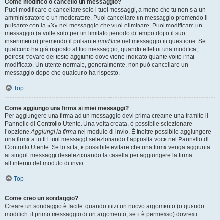
Come modifico o cancello un messaggio?
Puoi modificare o cancellare solo i tuoi messaggi, a meno che tu non sia un
amministratore o un moderatore. Puoi cancellare un messaggio premendo il
pulsante con la «X» nel messaggio che vuoi eliminare. Puoi modificare un
messaggio (a volte solo per un limitato periodo di tempo dopo il suo
inserimento) premendo il pulsante
modifica
nel messaggio in questione. Se
qualcuno ha già risposto al tuo messaggio, quando effettui una modifica,
potresti trovare del testo aggiunto dove viene indicato quante volte l’hai
modificato. Un utente normale, generalmente, non può cancellare un
messaggio dopo che qualcuno ha risposto.
Top
Come aggiungo una firma ai miei messaggi?
Per aggiungere una firma ad un messaggio devi prima crearne una tramite il
Pannello di Controllo Utente. Una volta creata, è possibile selezionare
l’opzione
Aggiungi la firma
nel modulo di invio. È inoltre possibile aggiungere
una firma a tutti i tuoi messaggi selezionando l’apposita voce nel Pannello di
Controllo Utente. Se lo si fa, è possibile evitare che una firma venga aggiunta
ai singoli messaggi deselezionando la casella per aggiungere la firma
all’interno del modulo di invio.
Top
Come creo un sondaggio?
Creare un sondaggio è facile: quando inizi un nuovo argomento (o quando
modifichi il primo messaggio di un argomento, se ti è permesso) dovresti