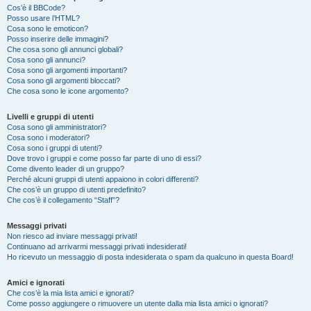
Cos’è il BBCode?
Posso usare l’HTML?
Cosa sono le emoticon?
Posso inserire delle immagini?
Che cosa sono gli annunci globali?
Cosa sono gli annunci?
Cosa sono gli argomenti importanti?
Cosa sono gli argomenti bloccati?
Che cosa sono le icone argomento?
Livelli e gruppi di utenti
Cosa sono gli amministratori?
Cosa sono i moderatori?
Cosa sono i gruppi di utenti?
Dove trovo i gruppi e come posso far parte di uno di essi?
Come divento leader di un gruppo?
Perché alcuni gruppi di utenti appaiono in colori differenti?
Che cos’è un gruppo di utenti predefinito?
Che cos’è il collegamento “Staff”?
Messaggi privati
Non riesco ad inviare messaggi privati!
Continuano ad arrivarmi messaggi privati indesiderati!
Ho ricevuto un messaggio di posta indesiderata o spam da qualcuno in questa Board!
Amici e ignorati
Che cos’è la mia lista amici e ignorati?
Come posso aggiungere o rimuovere un utente dalla mia lista amici o ignorati?