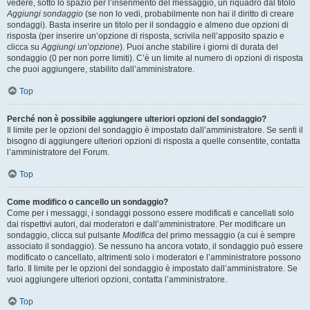
vedere, sotto lo spazio per l’inserimento del messaggio, un riquadro dal titolo
Aggiungi sondaggio
(se non lo vedi, probabilmente non hai il diritto di creare
sondaggi). Basta inserire un titolo per il sondaggio e almeno due opzioni di
risposta (per inserire un’opzione di risposta, scrivila nell’apposito spazio e
clicca su
Aggiungi un’opzione
). Puoi anche stabilire i giorni di durata del
sondaggio (0 per non porre limiti). C’è un limite al numero di opzioni di risposta
che puoi aggiungere, stabilito dall’amministratore.
Top
Perché non è possibile aggiungere ulteriori opzioni del sondaggio?
Il limite per le opzioni del sondaggio è impostato dall’amministratore. Se senti il
bisogno di aggiungere ulteriori opzioni di risposta a quelle consentite, contatta
l’amministratore del Forum.
Top
Come modifico o cancello un sondaggio?
Come per i messaggi, i sondaggi possono essere modificati e cancellati solo
dai rispettivi autori, dai moderatori e dall’amministratore. Per modificare un
sondaggio, clicca sul pulsante
Modifica
del primo messaggio (a cui è sempre
associato il sondaggio). Se nessuno ha ancora votato, il sondaggio può essere
modificato o cancellato, altrimenti solo i moderatori e l’amministratore possono
farlo. Il limite per le opzioni del sondaggio è impostato dall’amministratore. Se
vuoi aggiungere ulteriori opzioni, contatta l’amministratore.
Top