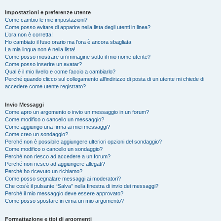
Impostazioni e preferenze utente
Come cambio le mie impostazioni?
Come posso evitare di apparire nella lista degli utenti in linea?
L’ora non è corretta!
Ho cambiato il fuso orario ma l’ora è ancora sbagliata
La mia lingua non è nella lista!
Come posso mostrare un’immagine sotto il mio nome utente?
Come posso inserire un avatar?
Qual è il mio livello e come faccio a cambiarlo?
Perché quando clicco sul collegamento all’indirizzo di posta di un utente mi chiede di
accedere come utente registrato?
Invio Messaggi
Come apro un argomento o invio un messaggio in un forum?
Come modifico o cancello un messaggio?
Come aggiungo una firma ai miei messaggi?
Come creo un sondaggio?
Perché non è possibile aggiungere ulteriori opzioni del sondaggio?
Come modifico o cancello un sondaggio?
Perché non riesco ad accedere a un forum?
Perché non riesco ad aggiungere allegati?
Perché ho ricevuto un richiamo?
Come posso segnalare messaggi ai moderatori?
Che cos’è il pulsante “Salva” nella finestra di invio dei messaggi?
Perché il mio messaggio deve essere approvato?
Come posso spostare in cima un mio argomento?
Formattazione e tipi di argomenti