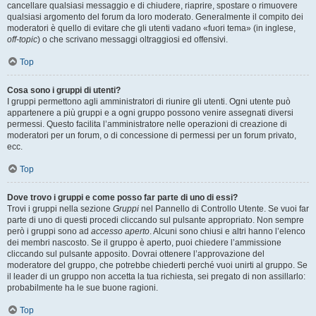
cancellare qualsiasi messaggio e di chiudere, riaprire, spostare o rimuovere
qualsiasi argomento del forum da loro moderato. Generalmente il compito dei
moderatori è quello di evitare che gli utenti vadano «fuori tema» (in inglese,
off-topic
) o che scrivano messaggi oltraggiosi ed offensivi.
Top
Cosa sono i gruppi di utenti?
I gruppi permettono agli amministratori di riunire gli utenti. Ogni utente può
appartenere a più gruppi e a ogni gruppo possono venire assegnati diversi
permessi. Questo facilita l’amministratore nelle operazioni di creazione di
moderatori per un forum, o di concessione di permessi per un forum privato,
ecc.
Top
Dove trovo i gruppi e come posso far parte di uno di essi?
Trovi i gruppi nella sezione
Gruppi
nel Pannello di Controllo Utente. Se vuoi far
parte di uno di questi procedi cliccando sul pulsante appropriato. Non sempre
però i gruppi sono ad
accesso aperto
. Alcuni sono chiusi e altri hanno l’elenco
dei membri nascosto. Se il gruppo è aperto, puoi chiedere l’ammissione
cliccando sul pulsante apposito. Dovrai ottenere l’approvazione del
moderatore del gruppo, che potrebbe chiederti perché vuoi unirti al gruppo. Se
il leader di un gruppo non accetta la tua richiesta, sei pregato di non assillarlo:
probabilmente ha le sue buone ragioni.
Top