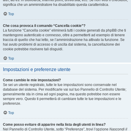
altri, ad es. in biblioteca, Internet point, università, ecc. Se non vedi il checkbox,
significa che un amministratore ha disabilitato questa caratteristica.
Top
Che cosa provoca il comando “Cancella cookie”?
La funzione “Cancella cookie” eliminerà tutti i cookie generati da phpBB che ti
mantengono autenticato e connesso, oltre a permetterti ad esempio di tenere
traccia di quello che hai letto, se l’amministrazione ha attivato la funzione. Se
hai avuto problemi di accesso o di uscita dal sistema, la cancellazione dei
cookie potrebbe risolvere tali disguidi.
Top
Impostazioni e preferenze utente
Come cambio le mie impostazioni?
Se sei un utente registrato, tutte le tue impostazioni sono conservate nel
database del sistema. Per modificarle vai sul tuo Pannello di Controllo Utente;
generalmente sta in cima ad ogni pagina, ma questo potrebbe non essere
sempre vero. Questo ti permetterà di cambiare tutte le tue impostazioni e le
preferenze.
Top
Come posso evitare di apparire nella lista degli utenti in linea?
Nel Pannello di Controllo Utente, sotto “Preferenze”, trovi l’opzione
Nascondi il