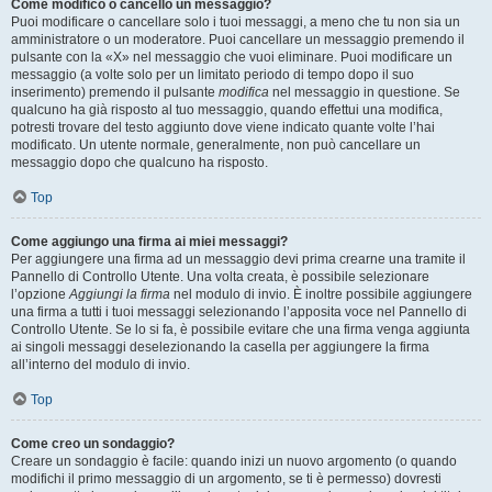
Come modifico o cancello un messaggio?
Puoi modificare o cancellare solo i tuoi messaggi, a meno che tu non sia un
amministratore o un moderatore. Puoi cancellare un messaggio premendo il
pulsante con la «X» nel messaggio che vuoi eliminare. Puoi modificare un
messaggio (a volte solo per un limitato periodo di tempo dopo il suo
inserimento) premendo il pulsante
modifica
nel messaggio in questione. Se
qualcuno ha già risposto al tuo messaggio, quando effettui una modifica,
potresti trovare del testo aggiunto dove viene indicato quante volte l’hai
modificato. Un utente normale, generalmente, non può cancellare un
messaggio dopo che qualcuno ha risposto.
Top
Come aggiungo una firma ai miei messaggi?
Per aggiungere una firma ad un messaggio devi prima crearne una tramite il
Pannello di Controllo Utente. Una volta creata, è possibile selezionare
l’opzione
Aggiungi la firma
nel modulo di invio. È inoltre possibile aggiungere
una firma a tutti i tuoi messaggi selezionando l’apposita voce nel Pannello di
Controllo Utente. Se lo si fa, è possibile evitare che una firma venga aggiunta
ai singoli messaggi deselezionando la casella per aggiungere la firma
all’interno del modulo di invio.
Top
Come creo un sondaggio?
Creare un sondaggio è facile: quando inizi un nuovo argomento (o quando
modifichi il primo messaggio di un argomento, se ti è permesso) dovresti