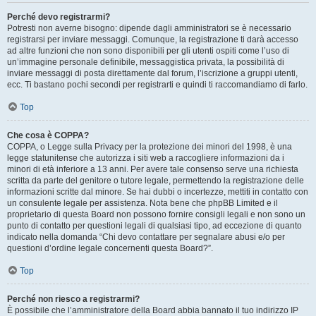
Perché devo registrarmi?
Potresti non averne bisogno: dipende dagli amministratori se è necessario
registrarsi per inviare messaggi. Comunque, la registrazione ti darà accesso
ad altre funzioni che non sono disponibili per gli utenti ospiti come l’uso di
un’immagine personale definibile, messaggistica privata, la possibilità di
inviare messaggi di posta direttamente dal forum, l’iscrizione a gruppi utenti,
ecc. Ti bastano pochi secondi per registrarti e quindi ti raccomandiamo di farlo.
Top
Che cosa è COPPA?
COPPA, o Legge sulla Privacy per la protezione dei minori del 1998, è una
legge statunitense che autorizza i siti web a raccogliere informazioni da i
minori di età inferiore a 13 anni. Per avere tale consenso serve una richiesta
scritta da parte del genitore o tutore legale, permettendo la registrazione delle
informazioni scritte dal minore. Se hai dubbi o incertezze, mettiti in contatto con
un consulente legale per assistenza. Nota bene che phpBB Limited e il
proprietario di questa Board non possono fornire consigli legali e non sono un
punto di contatto per questioni legali di qualsiasi tipo, ad eccezione di quanto
indicato nella domanda “Chi devo contattare per segnalare abusi e/o per
questioni d’ordine legale concernenti questa Board?”.
Top
Perché non riesco a registrarmi?
È possibile che l’amministratore della Board abbia bannato il tuo indirizzo IP