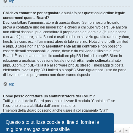
Top
Chi devo contattare per segnalare abusi e/o per questioni d’ordine legale
concernenti questa Board?
Devi contattare l’amministratore di questa Board. Se non riesci a trovarlo,
prova a contattare uno dei moderatori e chiedi a chi puoi rivolgerti. Se ancora
non ottieni risposta, puoi contattare il proprietario del dominio (fai una ricerca
con
whois
) oppure, se la Board è ospitata da un servizio gratuito (ad es. yahoo,
free.fr, f2s.com, ecc.), l’amministratore di tale servizio. Nota che phpBB Limited
e phpBB Store non hanno
assolutamente alcun controllo
e non possono
essere ritenuti responsabili di come, dove e da chi viene utilizzata questa
Board. È assolutamente inutile contattare phpBB Limited o phpBB Store in
relazione a qualsiasi questione legale
non direttamente collegata
al sito
phpBB.com, phpBB-Italia.it o al software phpBB stesso. I messaggi di posta
elettronica inviati a phpBB Limited o a phpBB Store riguardanti l’uso da parte
di terzi di questo programma non riceveranno risposta.
Top
Come posso contattare un amministratore del Forum?
Tutti gli utenti della Board possono utilizzare il modulo "Contattaci", se
l’opzione è stata abilitata dall’amministratore.
I membri della Board possono anche usare il collegamento "Staff".
Top
Questo sito utilizza cookie al fine di fornire la
migliore navigazione possibile
Vai a