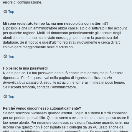
errore di configurazione.
Top
Mi sono registrato tempo fa, ma non riesco più a connettermi?!
È possibile che un amministratore abbia cancellato o disattivato il tuo account
per qualche ragione. Molti siti rimuovono periodicamente gli account degli
utenti che non hanno mai inviato messaggi, per ridurre la grandezza del
database. Se il motivo è quest’ultimo registrati nuovamente e cerca di farti
coinvolgere maggiormente nelle discussioni.
Top
Ho perso la mia password!
Niente panico! La tua password non può essere recuperata, ma può essere
rigenerata. Per far questo vai nella pagina di ingresso e clicca su
Ho
dimenticato la password
, segui le istruzioni e tornerai in linea in poco tempo.
Se riscontri difficoltà, contatta l’amministratore.
Top
Perché vengo disconnesso automaticamente?
Se non selezioni
Ricordami
quando effettui il login, il sistema ti terrà connesso
per un periodo prestabilito. Questo serve a evitare che qualcuno possa usare il
tuo nome utente. Per rimanere connesso, seleziona l’opzione quando entri, ma
ricorda che questo non è consigliato se ti colleghi da un PC usato anche da