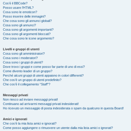
Cos’è il BBCode?
Posso usare l’HTML?
Cosa sono le emoticon?
Posso inserire delle immagini?
Che cosa sono gli annunci globali?
Cosa sono gli annunci?
Cosa sono gli argomenti importanti?
Cosa sono gli argomenti bloccati?
Che cosa sono le icone argomento?
Livelli e gruppi di utenti
Cosa sono gli amministratori?
Cosa sono i moderatori?
Cosa sono i gruppi di utenti?
Dove trovo i gruppi e come posso far parte di uno di essi?
Come divento leader di un gruppo?
Perché alcuni gruppi di utenti appaiono in colori differenti?
Che cos’è un gruppo di utenti predefinito?
Che cos’è il collegamento “Staff”?
Messaggi privati
Non riesco ad inviare messaggi privati!
Continuano ad arrivarmi messaggi privati indesiderati!
Ho ricevuto un messaggio di posta indesiderata o spam da qualcuno in questa Board!
Amici e ignorati
Che cos’è la mia lista amici e ignorati?
Come posso aggiungere o rimuovere un utente dalla mia lista amici o ignorati?