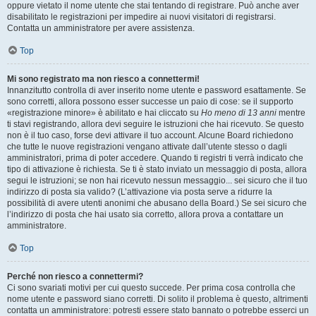
oppure vietato il nome utente che stai tentando di registrare. Può anche aver
disabilitato le registrazioni per impedire ai nuovi visitatori di registrarsi.
Contatta un amministratore per avere assistenza.
Top
Mi sono registrato ma non riesco a connettermi!
Innanzitutto controlla di aver inserito nome utente e password esattamente. Se
sono corretti, allora possono esser successe un paio di cose: se il supporto
«registrazione minore» è abilitato e hai cliccato su
Ho meno di 13 anni
mentre
ti stavi registrando, allora devi seguire le istruzioni che hai ricevuto. Se questo
non è il tuo caso, forse devi attivare il tuo account. Alcune Board richiedono
che tutte le nuove registrazioni vengano attivate dall’utente stesso o dagli
amministratori, prima di poter accedere. Quando ti registri ti verrà indicato che
tipo di attivazione è richiesta. Se ti è stato inviato un messaggio di posta, allora
segui le istruzioni; se non hai ricevuto nessun messaggio... sei sicuro che il tuo
indirizzo di posta sia valido? (L’attivazione via posta serve a ridurre la
possibilità di avere utenti anonimi che abusano della Board.) Se sei sicuro che
l’indirizzo di posta che hai usato sia corretto, allora prova a contattare un
amministratore.
Top
Perché non riesco a connettermi?
Ci sono svariati motivi per cui questo succede. Per prima cosa controlla che
nome utente e password siano corretti. Di solito il problema è questo, altrimenti
contatta un amministratore: potresti essere stato bannato o potrebbe esserci un