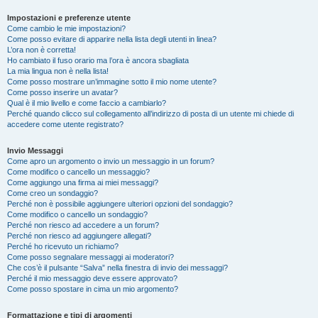
Impostazioni e preferenze utente
Come cambio le mie impostazioni?
Come posso evitare di apparire nella lista degli utenti in linea?
L’ora non è corretta!
Ho cambiato il fuso orario ma l’ora è ancora sbagliata
La mia lingua non è nella lista!
Come posso mostrare un’immagine sotto il mio nome utente?
Come posso inserire un avatar?
Qual è il mio livello e come faccio a cambiarlo?
Perché quando clicco sul collegamento all’indirizzo di posta di un utente mi chiede di
accedere come utente registrato?
Invio Messaggi
Come apro un argomento o invio un messaggio in un forum?
Come modifico o cancello un messaggio?
Come aggiungo una firma ai miei messaggi?
Come creo un sondaggio?
Perché non è possibile aggiungere ulteriori opzioni del sondaggio?
Come modifico o cancello un sondaggio?
Perché non riesco ad accedere a un forum?
Perché non riesco ad aggiungere allegati?
Perché ho ricevuto un richiamo?
Come posso segnalare messaggi ai moderatori?
Che cos’è il pulsante “Salva” nella finestra di invio dei messaggi?
Perché il mio messaggio deve essere approvato?
Come posso spostare in cima un mio argomento?
Formattazione e tipi di argomenti