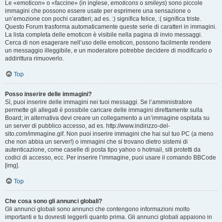
Le «emoticon» o «faccine» (in inglese,
emoticons
o
smileys
) sono piccole
immagini che possono essere usate per esprimere una sensazione o
un’emozione con pochi caratteri; ad es. :) significa felice, :( significa triste.
Questo Forum trasforma automaticamente queste serie di caratteri in immagini.
La lista completa delle emoticon è visibile nella pagina di invio messaggi.
Cerca di non esagerare nell’uso delle emoticon, possono facilmente rendere
un messaggio illeggibile, e un moderatore potrebbe decidere di modificarlo o
addirittura rimuoverlo.
Top
Posso inserire delle immagini?
Sì, puoi inserire delle immagini nei tuoi messaggi. Se l’amministratore
permette gli allegati è possibile caricare delle immagini direttamente sulla
Board; in alternativa devi creare un collegamento a un’immagine ospitata su
un server di pubblico accesso, ad es. http://www.indirizzo-del-
sito.com/immagine.gif. Non puoi inserire immagini che hai sul tuo PC (a meno
che non abbia un server!) o immagini che si trovano dietro sistemi di
autenticazione, come caselle di posta tipo yahoo o hotmail, siti protetti da
codici di accesso, ecc. Per inserire l’immagine, puoi usare il comando BBCode
[img].
Top
Che cosa sono gli annunci globali?
Gli annunci globali sono annunci che contengono informazioni molto
importanti e tu dovresti leggerli quanto prima. Gli annunci globali appaiono in