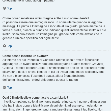
collegamento in fondo ad ogni pagina).
Top
Come posso mostrare un’immagine sotto il mio nome utente?
Ci possono essere due immagini sotto un nome utente quando si leggono i
messaggi. La prima è l’immagine associata al tuo grado, generalmente ha la
forma di stelle, blocchi o punti che indicano quanti interventi hai scritto o il tuo
livello. Sotto può esserci un’immagine più grande nota come avatar, che in
genere è unica e specifica per ogni utente.
Top
Come posso inserire un avatar?
All’interno del tuo Pannello di Controllo Utente, sotto “Profilo” è possibile
aggiungere un avatar utilizzando uno dei seguenti quattro metodi: Gravatar,
Galleria, Remoto oppure Carica. L’amministratore decide se abilitare o meno
gli avatar e decide anche il modo in cui gli avatar sono messi a disposizione.
Se non ti è concesso l’uso degli avatar, allora è una decisione
dell’amministrazione, e devi chiedere a questa le ragioni.
Top
Qual è il mio livello e come faccio a cambiarlo?
I livelli, compaiono sotto al tuo nome utente, e indicano il numero di messaggi
che hai inviato oppure identificano alcuni utenti, ad esempio, moderatori e
amministratori. In genere, non puoi cambiare direttamente il tuo livello. Non