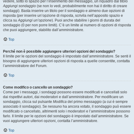
vedere, sotto lo spazio per l’inserimento del messaggio, un riquadro dal titolo
Aggiungi sondaggio
(se non lo vedi, probabilmente non hai il diritto di creare
sondaggi). Basta inserire un titolo per il sondaggio e almeno due opzioni di
risposta (per inserire un’opzione di risposta, scrivila nell’apposito spazio e
clicca su
Aggiungi un’opzione
). Puoi anche stabilire i giorni di durata del
sondaggio (0 per non porre limiti). C’è un limite al numero di opzioni di risposta
che puoi aggiungere, stabilito dall’amministratore.
Top
Perché non è possibile aggiungere ulteriori opzioni del sondaggio?
Il limite per le opzioni del sondaggio è impostato dall’amministratore. Se senti il
bisogno di aggiungere ulteriori opzioni di risposta a quelle consentite, contatta
l’amministratore del Forum.
Top
Come modifico o cancello un sondaggio?
Come per i messaggi, i sondaggi possono essere modificati e cancellati solo
dai rispettivi autori, dai moderatori e dall’amministratore. Per modificare un
sondaggio, clicca sul pulsante
Modifica
del primo messaggio (a cui è sempre
associato il sondaggio). Se nessuno ha ancora votato, il sondaggio può essere
modificato o cancellato, altrimenti solo i moderatori e l’amministratore possono
farlo. Il limite per le opzioni del sondaggio è impostato dall’amministratore. Se
vuoi aggiungere ulteriori opzioni, contatta l’amministratore.
Top