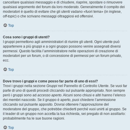
cancellare qualsiasi messaggio e di chiudere, riaprire, spostare o rimuovere
qualsiasi argomento del forum da loro moderato. Generalmente il compito dei
moderatori è quello di evitare che gli utenti vadano «fuori tema» (in inglese,
off-topic
) o che scrivano messaggi oltraggiosi ed offensivi.
Top
Cosa sono i gruppi di utenti?
I gruppi permettono agli amministratori di riunire gli utenti. Ogni utente può
appartenere a più gruppi e a ogni gruppo possono venire assegnati diversi
permessi. Questo facilita l’amministratore nelle operazioni di creazione di
moderatori per un forum, o di concessione di permessi per un forum privato,
ecc.
Top
Dove trovo i gruppi e come posso far parte di uno di essi?
Trovi i gruppi nella sezione
Gruppi
nel Pannello di Controllo Utente. Se vuoi far
parte di uno di questi procedi cliccando sul pulsante appropriato. Non sempre
però i gruppi sono ad
accesso aperto
. Alcuni sono chiusi e altri hanno l’elenco
dei membri nascosto. Se il gruppo è aperto, puoi chiedere l’ammissione
cliccando sul pulsante apposito. Dovrai ottenere l’approvazione del
moderatore del gruppo, che potrebbe chiederti perché vuoi unirti al gruppo. Se
il leader di un gruppo non accetta la tua richiesta, sei pregato di non assillarlo:
probabilmente ha le sue buone ragioni.
Top