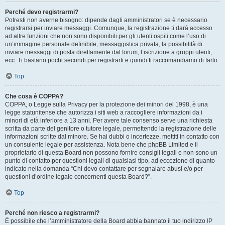
Perché devo registrarmi?
Potresti non averne bisogno: dipende dagli amministratori se è necessario
registrarsi per inviare messaggi. Comunque, la registrazione ti darà accesso
ad altre funzioni che non sono disponibili per gli utenti ospiti come l’uso di
un’immagine personale definibile, messaggistica privata, la possibilità di
inviare messaggi di posta direttamente dal forum, l’iscrizione a gruppi utenti,
ecc. Ti bastano pochi secondi per registrarti e quindi ti raccomandiamo di farlo.
Top
Che cosa è COPPA?
COPPA, o Legge sulla Privacy per la protezione dei minori del 1998, è una
legge statunitense che autorizza i siti web a raccogliere informazioni da i
minori di età inferiore a 13 anni. Per avere tale consenso serve una richiesta
scritta da parte del genitore o tutore legale, permettendo la registrazione delle
informazioni scritte dal minore. Se hai dubbi o incertezze, mettiti in contatto con
un consulente legale per assistenza. Nota bene che phpBB Limited e il
proprietario di questa Board non possono fornire consigli legali e non sono un
punto di contatto per questioni legali di qualsiasi tipo, ad eccezione di quanto
indicato nella domanda “Chi devo contattare per segnalare abusi e/o per
questioni d’ordine legale concernenti questa Board?”.
Top
Perché non riesco a registrarmi?
È possibile che l’amministratore della Board abbia bannato il tuo indirizzo IP