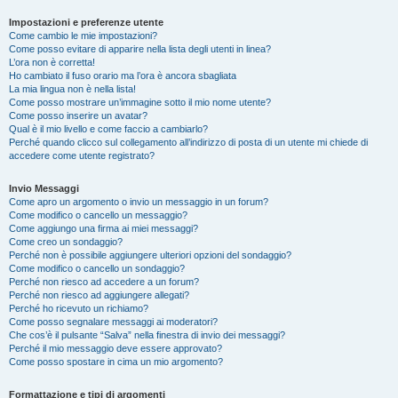
Impostazioni e preferenze utente
Come cambio le mie impostazioni?
Come posso evitare di apparire nella lista degli utenti in linea?
L’ora non è corretta!
Ho cambiato il fuso orario ma l’ora è ancora sbagliata
La mia lingua non è nella lista!
Come posso mostrare un’immagine sotto il mio nome utente?
Come posso inserire un avatar?
Qual è il mio livello e come faccio a cambiarlo?
Perché quando clicco sul collegamento all’indirizzo di posta di un utente mi chiede di
accedere come utente registrato?
Invio Messaggi
Come apro un argomento o invio un messaggio in un forum?
Come modifico o cancello un messaggio?
Come aggiungo una firma ai miei messaggi?
Come creo un sondaggio?
Perché non è possibile aggiungere ulteriori opzioni del sondaggio?
Come modifico o cancello un sondaggio?
Perché non riesco ad accedere a un forum?
Perché non riesco ad aggiungere allegati?
Perché ho ricevuto un richiamo?
Come posso segnalare messaggi ai moderatori?
Che cos’è il pulsante “Salva” nella finestra di invio dei messaggi?
Perché il mio messaggio deve essere approvato?
Come posso spostare in cima un mio argomento?
Formattazione e tipi di argomenti