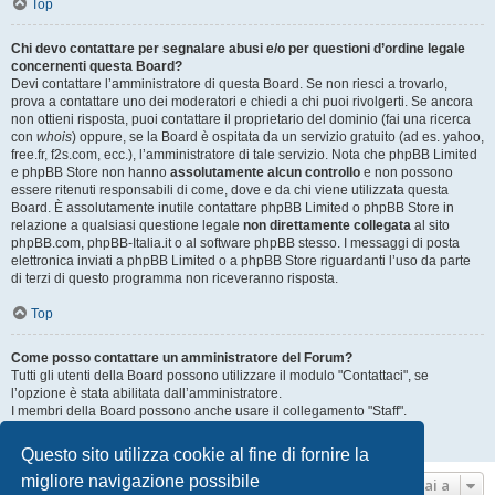
Top
Chi devo contattare per segnalare abusi e/o per questioni d’ordine legale
concernenti questa Board?
Devi contattare l’amministratore di questa Board. Se non riesci a trovarlo,
prova a contattare uno dei moderatori e chiedi a chi puoi rivolgerti. Se ancora
non ottieni risposta, puoi contattare il proprietario del dominio (fai una ricerca
con
whois
) oppure, se la Board è ospitata da un servizio gratuito (ad es. yahoo,
free.fr, f2s.com, ecc.), l’amministratore di tale servizio. Nota che phpBB Limited
e phpBB Store non hanno
assolutamente alcun controllo
e non possono
essere ritenuti responsabili di come, dove e da chi viene utilizzata questa
Board. È assolutamente inutile contattare phpBB Limited o phpBB Store in
relazione a qualsiasi questione legale
non direttamente collegata
al sito
phpBB.com, phpBB-Italia.it o al software phpBB stesso. I messaggi di posta
elettronica inviati a phpBB Limited o a phpBB Store riguardanti l’uso da parte
di terzi di questo programma non riceveranno risposta.
Top
Come posso contattare un amministratore del Forum?
Tutti gli utenti della Board possono utilizzare il modulo "Contattaci", se
l’opzione è stata abilitata dall’amministratore.
I membri della Board possono anche usare il collegamento "Staff".
Top
Questo sito utilizza cookie al fine di fornire la
migliore navigazione possibile
Vai a