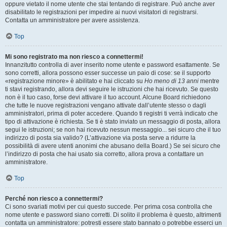
oppure vietato il nome utente che stai tentando di registrare. Può anche aver
disabilitato le registrazioni per impedire ai nuovi visitatori di registrarsi.
Contatta un amministratore per avere assistenza.
Top
Mi sono registrato ma non riesco a connettermi!
Innanzitutto controlla di aver inserito nome utente e password esattamente. Se
sono corretti, allora possono esser successe un paio di cose: se il supporto
«registrazione minore» è abilitato e hai cliccato su
Ho meno di 13 anni
mentre
ti stavi registrando, allora devi seguire le istruzioni che hai ricevuto. Se questo
non è il tuo caso, forse devi attivare il tuo account. Alcune Board richiedono
che tutte le nuove registrazioni vengano attivate dall’utente stesso o dagli
amministratori, prima di poter accedere. Quando ti registri ti verrà indicato che
tipo di attivazione è richiesta. Se ti è stato inviato un messaggio di posta, allora
segui le istruzioni; se non hai ricevuto nessun messaggio... sei sicuro che il tuo
indirizzo di posta sia valido? (L’attivazione via posta serve a ridurre la
possibilità di avere utenti anonimi che abusano della Board.) Se sei sicuro che
l’indirizzo di posta che hai usato sia corretto, allora prova a contattare un
amministratore.
Top
Perché non riesco a connettermi?
Ci sono svariati motivi per cui questo succede. Per prima cosa controlla che
nome utente e password siano corretti. Di solito il problema è questo, altrimenti
contatta un amministratore: potresti essere stato bannato o potrebbe esserci un