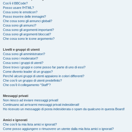
Cos’è il BBCode?
Posso usare l’HTML?
Cosa sono le emoticon?
Posso inserire delle immagini?
Che cosa sono gli annunci globali?
Cosa sono gli annunci?
Cosa sono gli argomenti importanti?
Cosa sono gli argomenti bloccati?
Che cosa sono le icone argomento?
Livelli e gruppi di utenti
Cosa sono gli amministratori?
Cosa sono i moderatori?
Cosa sono i gruppi di utenti?
Dove trovo i gruppi e come posso far parte di uno di essi?
Come divento leader di un gruppo?
Perché alcuni gruppi di utenti appaiono in colori differenti?
Che cos’è un gruppo di utenti predefinito?
Che cos’è il collegamento “Staff”?
Messaggi privati
Non riesco ad inviare messaggi privati!
Continuano ad arrivarmi messaggi privati indesiderati!
Ho ricevuto un messaggio di posta indesiderata o spam da qualcuno in questa Board!
Amici e ignorati
Che cos’è la mia lista amici e ignorati?
Come posso aggiungere o rimuovere un utente dalla mia lista amici o ignorati?