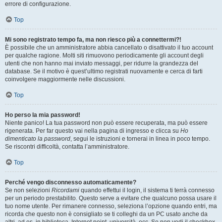
errore di configurazione.
Top
Mi sono registrato tempo fa, ma non riesco più a connettermi?!
È possibile che un amministratore abbia cancellato o disattivato il tuo account
per qualche ragione. Molti siti rimuovono periodicamente gli account degli
utenti che non hanno mai inviato messaggi, per ridurre la grandezza del
database. Se il motivo è quest’ultimo registrati nuovamente e cerca di farti
coinvolgere maggiormente nelle discussioni.
Top
Ho perso la mia password!
Niente panico! La tua password non può essere recuperata, ma può essere
rigenerata. Per far questo vai nella pagina di ingresso e clicca su
Ho
dimenticato la password
, segui le istruzioni e tornerai in linea in poco tempo.
Se riscontri difficoltà, contatta l’amministratore.
Top
Perché vengo disconnesso automaticamente?
Se non selezioni
Ricordami
quando effettui il login, il sistema ti terrà connesso
per un periodo prestabilito. Questo serve a evitare che qualcuno possa usare il
tuo nome utente. Per rimanere connesso, seleziona l’opzione quando entri, ma
ricorda che questo non è consigliato se ti colleghi da un PC usato anche da