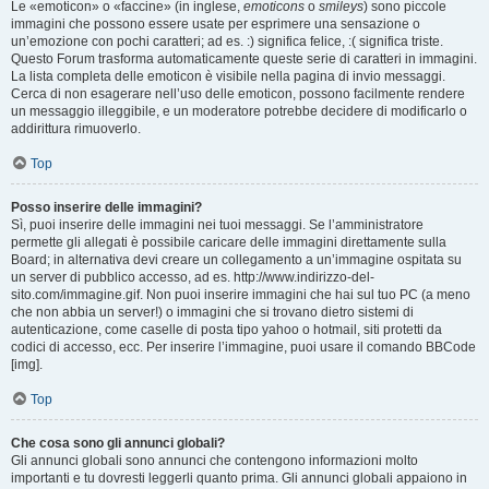
Le «emoticon» o «faccine» (in inglese,
emoticons
o
smileys
) sono piccole
immagini che possono essere usate per esprimere una sensazione o
un’emozione con pochi caratteri; ad es. :) significa felice, :( significa triste.
Questo Forum trasforma automaticamente queste serie di caratteri in immagini.
La lista completa delle emoticon è visibile nella pagina di invio messaggi.
Cerca di non esagerare nell’uso delle emoticon, possono facilmente rendere
un messaggio illeggibile, e un moderatore potrebbe decidere di modificarlo o
addirittura rimuoverlo.
Top
Posso inserire delle immagini?
Sì, puoi inserire delle immagini nei tuoi messaggi. Se l’amministratore
permette gli allegati è possibile caricare delle immagini direttamente sulla
Board; in alternativa devi creare un collegamento a un’immagine ospitata su
un server di pubblico accesso, ad es. http://www.indirizzo-del-
sito.com/immagine.gif. Non puoi inserire immagini che hai sul tuo PC (a meno
che non abbia un server!) o immagini che si trovano dietro sistemi di
autenticazione, come caselle di posta tipo yahoo o hotmail, siti protetti da
codici di accesso, ecc. Per inserire l’immagine, puoi usare il comando BBCode
[img].
Top
Che cosa sono gli annunci globali?
Gli annunci globali sono annunci che contengono informazioni molto
importanti e tu dovresti leggerli quanto prima. Gli annunci globali appaiono in