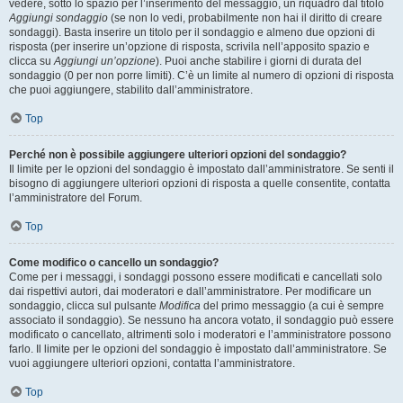
vedere, sotto lo spazio per l’inserimento del messaggio, un riquadro dal titolo
Aggiungi sondaggio
(se non lo vedi, probabilmente non hai il diritto di creare
sondaggi). Basta inserire un titolo per il sondaggio e almeno due opzioni di
risposta (per inserire un’opzione di risposta, scrivila nell’apposito spazio e
clicca su
Aggiungi un’opzione
). Puoi anche stabilire i giorni di durata del
sondaggio (0 per non porre limiti). C’è un limite al numero di opzioni di risposta
che puoi aggiungere, stabilito dall’amministratore.
Top
Perché non è possibile aggiungere ulteriori opzioni del sondaggio?
Il limite per le opzioni del sondaggio è impostato dall’amministratore. Se senti il
bisogno di aggiungere ulteriori opzioni di risposta a quelle consentite, contatta
l’amministratore del Forum.
Top
Come modifico o cancello un sondaggio?
Come per i messaggi, i sondaggi possono essere modificati e cancellati solo
dai rispettivi autori, dai moderatori e dall’amministratore. Per modificare un
sondaggio, clicca sul pulsante
Modifica
del primo messaggio (a cui è sempre
associato il sondaggio). Se nessuno ha ancora votato, il sondaggio può essere
modificato o cancellato, altrimenti solo i moderatori e l’amministratore possono
farlo. Il limite per le opzioni del sondaggio è impostato dall’amministratore. Se
vuoi aggiungere ulteriori opzioni, contatta l’amministratore.
Top