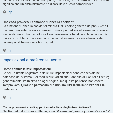
altri, ad es. in biblioteca, Internet point, università, ecc. Se non vedi il checkbox,
significa che un amministratore ha disabilitato questa caratteristica.
Top
Che cosa provoca il comando “Cancella cookie”?
La funzione “Cancella cookie” eliminerà tutti i cookie generati da phpBB che ti
mantengono autenticato e connesso, oltre a permetterti ad esempio di tenere
traccia di quello che hai letto, se l’amministrazione ha attivato la funzione. Se
hai avuto problemi di accesso o di uscita dal sistema, la cancellazione dei
cookie potrebbe risolvere tali disguidi.
Top
Impostazioni e preferenze utente
Come cambio le mie impostazioni?
Se sei un utente registrato, tutte le tue impostazioni sono conservate nel
database del sistema. Per modificarle vai sul tuo Pannello di Controllo Utente;
generalmente sta in cima ad ogni pagina, ma questo potrebbe non essere
sempre vero. Questo ti permetterà di cambiare tutte le tue impostazioni e le
preferenze.
Top
Come posso evitare di apparire nella lista degli utenti in linea?
Nel Pannello di Controllo Utente, sotto “Preferenze”, trovi l’opzione
Nascondi il