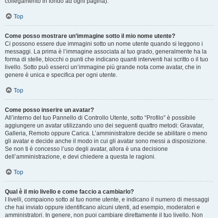
collegamento in fondo ad ogni pagina).
Top
Come posso mostrare un’immagine sotto il mio nome utente?
Ci possono essere due immagini sotto un nome utente quando si leggono i
messaggi. La prima è l’immagine associata al tuo grado, generalmente ha la
forma di stelle, blocchi o punti che indicano quanti interventi hai scritto o il tuo
livello. Sotto può esserci un’immagine più grande nota come avatar, che in
genere è unica e specifica per ogni utente.
Top
Come posso inserire un avatar?
All’interno del tuo Pannello di Controllo Utente, sotto “Profilo” è possibile
aggiungere un avatar utilizzando uno dei seguenti quattro metodi: Gravatar,
Galleria, Remoto oppure Carica. L’amministratore decide se abilitare o meno
gli avatar e decide anche il modo in cui gli avatar sono messi a disposizione.
Se non ti è concesso l’uso degli avatar, allora è una decisione
dell’amministrazione, e devi chiedere a questa le ragioni.
Top
Qual è il mio livello e come faccio a cambiarlo?
I livelli, compaiono sotto al tuo nome utente, e indicano il numero di messaggi
che hai inviato oppure identificano alcuni utenti, ad esempio, moderatori e
amministratori. In genere, non puoi cambiare direttamente il tuo livello. Non