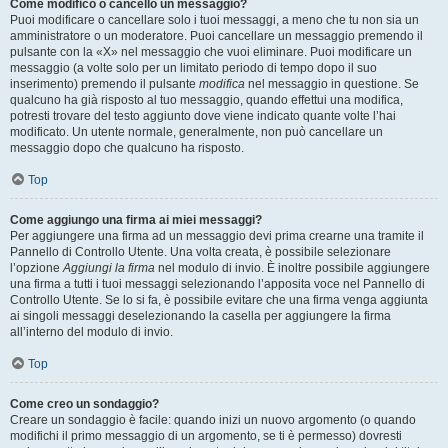
Come modifico o cancello un messaggio?
Puoi modificare o cancellare solo i tuoi messaggi, a meno che tu non sia un
amministratore o un moderatore. Puoi cancellare un messaggio premendo il
pulsante con la «X» nel messaggio che vuoi eliminare. Puoi modificare un
messaggio (a volte solo per un limitato periodo di tempo dopo il suo
inserimento) premendo il pulsante
modifica
nel messaggio in questione. Se
qualcuno ha già risposto al tuo messaggio, quando effettui una modifica,
potresti trovare del testo aggiunto dove viene indicato quante volte l’hai
modificato. Un utente normale, generalmente, non può cancellare un
messaggio dopo che qualcuno ha risposto.
Top
Come aggiungo una firma ai miei messaggi?
Per aggiungere una firma ad un messaggio devi prima crearne una tramite il
Pannello di Controllo Utente. Una volta creata, è possibile selezionare
l’opzione
Aggiungi la firma
nel modulo di invio. È inoltre possibile aggiungere
una firma a tutti i tuoi messaggi selezionando l’apposita voce nel Pannello di
Controllo Utente. Se lo si fa, è possibile evitare che una firma venga aggiunta
ai singoli messaggi deselezionando la casella per aggiungere la firma
all’interno del modulo di invio.
Top
Come creo un sondaggio?
Creare un sondaggio è facile: quando inizi un nuovo argomento (o quando
modifichi il primo messaggio di un argomento, se ti è permesso) dovresti