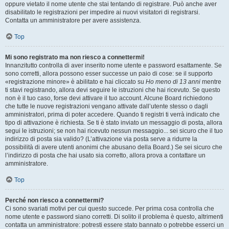
oppure vietato il nome utente che stai tentando di registrare. Può anche aver
disabilitato le registrazioni per impedire ai nuovi visitatori di registrarsi.
Contatta un amministratore per avere assistenza.
Top
Mi sono registrato ma non riesco a connettermi!
Innanzitutto controlla di aver inserito nome utente e password esattamente. Se
sono corretti, allora possono esser successe un paio di cose: se il supporto
«registrazione minore» è abilitato e hai cliccato su
Ho meno di 13 anni
mentre
ti stavi registrando, allora devi seguire le istruzioni che hai ricevuto. Se questo
non è il tuo caso, forse devi attivare il tuo account. Alcune Board richiedono
che tutte le nuove registrazioni vengano attivate dall’utente stesso o dagli
amministratori, prima di poter accedere. Quando ti registri ti verrà indicato che
tipo di attivazione è richiesta. Se ti è stato inviato un messaggio di posta, allora
segui le istruzioni; se non hai ricevuto nessun messaggio... sei sicuro che il tuo
indirizzo di posta sia valido? (L’attivazione via posta serve a ridurre la
possibilità di avere utenti anonimi che abusano della Board.) Se sei sicuro che
l’indirizzo di posta che hai usato sia corretto, allora prova a contattare un
amministratore.
Top
Perché non riesco a connettermi?
Ci sono svariati motivi per cui questo succede. Per prima cosa controlla che
nome utente e password siano corretti. Di solito il problema è questo, altrimenti
contatta un amministratore: potresti essere stato bannato o potrebbe esserci un