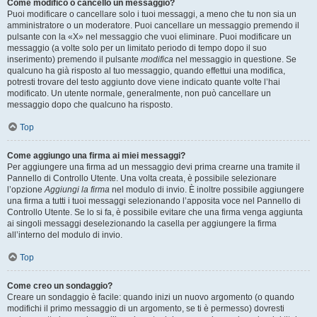
Come modifico o cancello un messaggio?
Puoi modificare o cancellare solo i tuoi messaggi, a meno che tu non sia un
amministratore o un moderatore. Puoi cancellare un messaggio premendo il
pulsante con la «X» nel messaggio che vuoi eliminare. Puoi modificare un
messaggio (a volte solo per un limitato periodo di tempo dopo il suo
inserimento) premendo il pulsante
modifica
nel messaggio in questione. Se
qualcuno ha già risposto al tuo messaggio, quando effettui una modifica,
potresti trovare del testo aggiunto dove viene indicato quante volte l’hai
modificato. Un utente normale, generalmente, non può cancellare un
messaggio dopo che qualcuno ha risposto.
Top
Come aggiungo una firma ai miei messaggi?
Per aggiungere una firma ad un messaggio devi prima crearne una tramite il
Pannello di Controllo Utente. Una volta creata, è possibile selezionare
l’opzione
Aggiungi la firma
nel modulo di invio. È inoltre possibile aggiungere
una firma a tutti i tuoi messaggi selezionando l’apposita voce nel Pannello di
Controllo Utente. Se lo si fa, è possibile evitare che una firma venga aggiunta
ai singoli messaggi deselezionando la casella per aggiungere la firma
all’interno del modulo di invio.
Top
Come creo un sondaggio?
Creare un sondaggio è facile: quando inizi un nuovo argomento (o quando
modifichi il primo messaggio di un argomento, se ti è permesso) dovresti