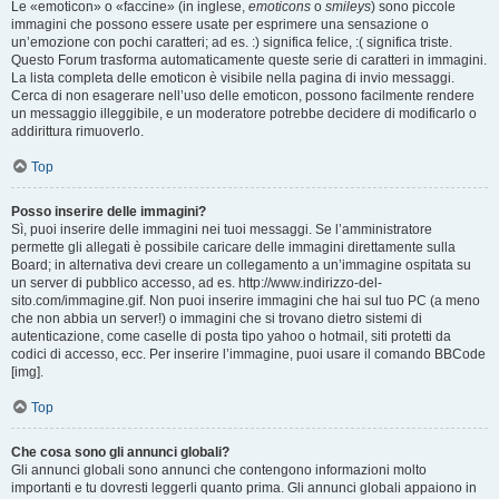
Le «emoticon» o «faccine» (in inglese,
emoticons
o
smileys
) sono piccole
immagini che possono essere usate per esprimere una sensazione o
un’emozione con pochi caratteri; ad es. :) significa felice, :( significa triste.
Questo Forum trasforma automaticamente queste serie di caratteri in immagini.
La lista completa delle emoticon è visibile nella pagina di invio messaggi.
Cerca di non esagerare nell’uso delle emoticon, possono facilmente rendere
un messaggio illeggibile, e un moderatore potrebbe decidere di modificarlo o
addirittura rimuoverlo.
Top
Posso inserire delle immagini?
Sì, puoi inserire delle immagini nei tuoi messaggi. Se l’amministratore
permette gli allegati è possibile caricare delle immagini direttamente sulla
Board; in alternativa devi creare un collegamento a un’immagine ospitata su
un server di pubblico accesso, ad es. http://www.indirizzo-del-
sito.com/immagine.gif. Non puoi inserire immagini che hai sul tuo PC (a meno
che non abbia un server!) o immagini che si trovano dietro sistemi di
autenticazione, come caselle di posta tipo yahoo o hotmail, siti protetti da
codici di accesso, ecc. Per inserire l’immagine, puoi usare il comando BBCode
[img].
Top
Che cosa sono gli annunci globali?
Gli annunci globali sono annunci che contengono informazioni molto
importanti e tu dovresti leggerli quanto prima. Gli annunci globali appaiono in