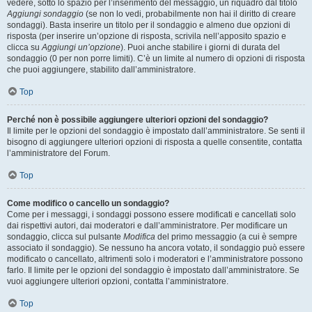
vedere, sotto lo spazio per l’inserimento del messaggio, un riquadro dal titolo
Aggiungi sondaggio
(se non lo vedi, probabilmente non hai il diritto di creare
sondaggi). Basta inserire un titolo per il sondaggio e almeno due opzioni di
risposta (per inserire un’opzione di risposta, scrivila nell’apposito spazio e
clicca su
Aggiungi un’opzione
). Puoi anche stabilire i giorni di durata del
sondaggio (0 per non porre limiti). C’è un limite al numero di opzioni di risposta
che puoi aggiungere, stabilito dall’amministratore.
Top
Perché non è possibile aggiungere ulteriori opzioni del sondaggio?
Il limite per le opzioni del sondaggio è impostato dall’amministratore. Se senti il
bisogno di aggiungere ulteriori opzioni di risposta a quelle consentite, contatta
l’amministratore del Forum.
Top
Come modifico o cancello un sondaggio?
Come per i messaggi, i sondaggi possono essere modificati e cancellati solo
dai rispettivi autori, dai moderatori e dall’amministratore. Per modificare un
sondaggio, clicca sul pulsante
Modifica
del primo messaggio (a cui è sempre
associato il sondaggio). Se nessuno ha ancora votato, il sondaggio può essere
modificato o cancellato, altrimenti solo i moderatori e l’amministratore possono
farlo. Il limite per le opzioni del sondaggio è impostato dall’amministratore. Se
vuoi aggiungere ulteriori opzioni, contatta l’amministratore.
Top