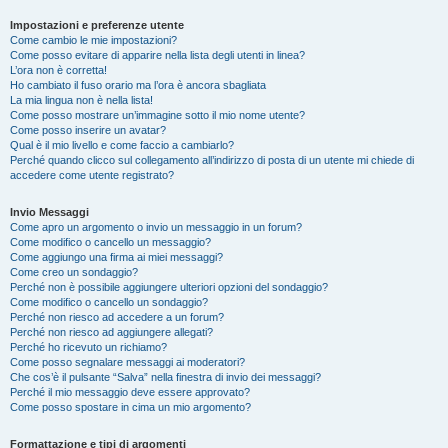
Impostazioni e preferenze utente
Come cambio le mie impostazioni?
Come posso evitare di apparire nella lista degli utenti in linea?
L’ora non è corretta!
Ho cambiato il fuso orario ma l’ora è ancora sbagliata
La mia lingua non è nella lista!
Come posso mostrare un’immagine sotto il mio nome utente?
Come posso inserire un avatar?
Qual è il mio livello e come faccio a cambiarlo?
Perché quando clicco sul collegamento all’indirizzo di posta di un utente mi chiede di
accedere come utente registrato?
Invio Messaggi
Come apro un argomento o invio un messaggio in un forum?
Come modifico o cancello un messaggio?
Come aggiungo una firma ai miei messaggi?
Come creo un sondaggio?
Perché non è possibile aggiungere ulteriori opzioni del sondaggio?
Come modifico o cancello un sondaggio?
Perché non riesco ad accedere a un forum?
Perché non riesco ad aggiungere allegati?
Perché ho ricevuto un richiamo?
Come posso segnalare messaggi ai moderatori?
Che cos’è il pulsante “Salva” nella finestra di invio dei messaggi?
Perché il mio messaggio deve essere approvato?
Come posso spostare in cima un mio argomento?
Formattazione e tipi di argomenti