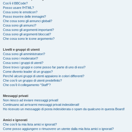
Cos’è il BBCode?
Posso usare l’HTML?
Cosa sono le emoticon?
Posso inserire delle immagini?
Che cosa sono gli annunci globali?
Cosa sono gli annunci?
Cosa sono gli argomenti importanti?
Cosa sono gli argomenti bloccati?
Che cosa sono le icone argomento?
Livelli e gruppi di utenti
Cosa sono gli amministratori?
Cosa sono i moderatori?
Cosa sono i gruppi di utenti?
Dove trovo i gruppi e come posso far parte di uno di essi?
Come divento leader di un gruppo?
Perché alcuni gruppi di utenti appaiono in colori differenti?
Che cos’è un gruppo di utenti predefinito?
Che cos’è il collegamento “Staff”?
Messaggi privati
Non riesco ad inviare messaggi privati!
Continuano ad arrivarmi messaggi privati indesiderati!
Ho ricevuto un messaggio di posta indesiderata o spam da qualcuno in questa Board!
Amici e ignorati
Che cos’è la mia lista amici e ignorati?
Come posso aggiungere o rimuovere un utente dalla mia lista amici o ignorati?