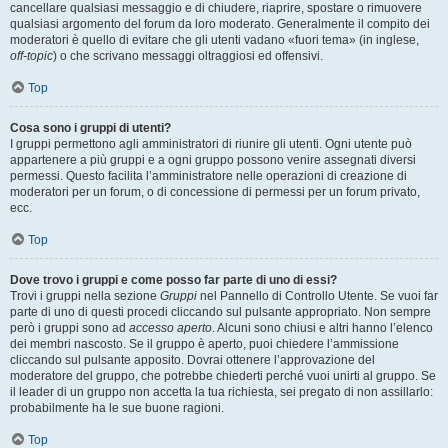
cancellare qualsiasi messaggio e di chiudere, riaprire, spostare o rimuovere
qualsiasi argomento del forum da loro moderato. Generalmente il compito dei
moderatori è quello di evitare che gli utenti vadano «fuori tema» (in inglese,
off-topic
) o che scrivano messaggi oltraggiosi ed offensivi.
Top
Cosa sono i gruppi di utenti?
I gruppi permettono agli amministratori di riunire gli utenti. Ogni utente può
appartenere a più gruppi e a ogni gruppo possono venire assegnati diversi
permessi. Questo facilita l’amministratore nelle operazioni di creazione di
moderatori per un forum, o di concessione di permessi per un forum privato,
ecc.
Top
Dove trovo i gruppi e come posso far parte di uno di essi?
Trovi i gruppi nella sezione
Gruppi
nel Pannello di Controllo Utente. Se vuoi far
parte di uno di questi procedi cliccando sul pulsante appropriato. Non sempre
però i gruppi sono ad
accesso aperto
. Alcuni sono chiusi e altri hanno l’elenco
dei membri nascosto. Se il gruppo è aperto, puoi chiedere l’ammissione
cliccando sul pulsante apposito. Dovrai ottenere l’approvazione del
moderatore del gruppo, che potrebbe chiederti perché vuoi unirti al gruppo. Se
il leader di un gruppo non accetta la tua richiesta, sei pregato di non assillarlo:
probabilmente ha le sue buone ragioni.
Top