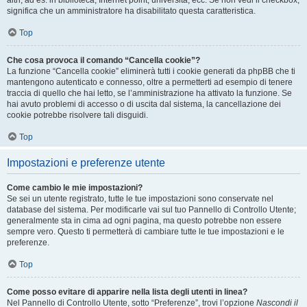
altri, ad es. in biblioteca, Internet point, università, ecc. Se non vedi il checkbox,
significa che un amministratore ha disabilitato questa caratteristica.
Top
Che cosa provoca il comando “Cancella cookie”?
La funzione “Cancella cookie” eliminerà tutti i cookie generati da phpBB che ti
mantengono autenticato e connesso, oltre a permetterti ad esempio di tenere
traccia di quello che hai letto, se l’amministrazione ha attivato la funzione. Se
hai avuto problemi di accesso o di uscita dal sistema, la cancellazione dei
cookie potrebbe risolvere tali disguidi.
Top
Impostazioni e preferenze utente
Come cambio le mie impostazioni?
Se sei un utente registrato, tutte le tue impostazioni sono conservate nel
database del sistema. Per modificarle vai sul tuo Pannello di Controllo Utente;
generalmente sta in cima ad ogni pagina, ma questo potrebbe non essere
sempre vero. Questo ti permetterà di cambiare tutte le tue impostazioni e le
preferenze.
Top
Come posso evitare di apparire nella lista degli utenti in linea?
Nel Pannello di Controllo Utente, sotto “Preferenze”, trovi l’opzione
Nascondi il