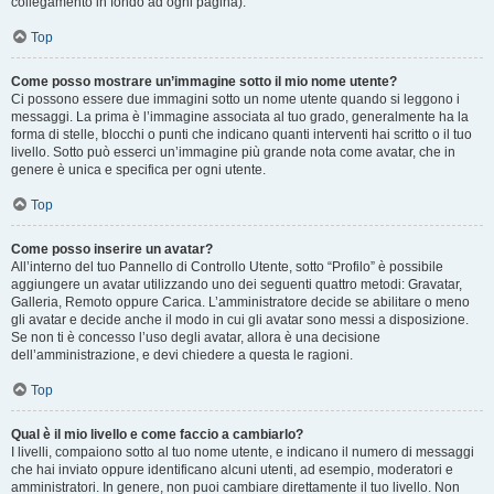
collegamento in fondo ad ogni pagina).
Top
Come posso mostrare un’immagine sotto il mio nome utente?
Ci possono essere due immagini sotto un nome utente quando si leggono i
messaggi. La prima è l’immagine associata al tuo grado, generalmente ha la
forma di stelle, blocchi o punti che indicano quanti interventi hai scritto o il tuo
livello. Sotto può esserci un’immagine più grande nota come avatar, che in
genere è unica e specifica per ogni utente.
Top
Come posso inserire un avatar?
All’interno del tuo Pannello di Controllo Utente, sotto “Profilo” è possibile
aggiungere un avatar utilizzando uno dei seguenti quattro metodi: Gravatar,
Galleria, Remoto oppure Carica. L’amministratore decide se abilitare o meno
gli avatar e decide anche il modo in cui gli avatar sono messi a disposizione.
Se non ti è concesso l’uso degli avatar, allora è una decisione
dell’amministrazione, e devi chiedere a questa le ragioni.
Top
Qual è il mio livello e come faccio a cambiarlo?
I livelli, compaiono sotto al tuo nome utente, e indicano il numero di messaggi
che hai inviato oppure identificano alcuni utenti, ad esempio, moderatori e
amministratori. In genere, non puoi cambiare direttamente il tuo livello. Non