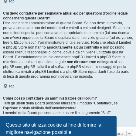
Top
Chi devo contattare per segnalare abusi e/o per questioni d’ordine legale
concernenti questa Board?
Devi contattare l’amministratore di questa Board. Se non riesci a trovarlo,
prova a contattare uno dei moderatori e chiedi a chi puoi rivolgerti. Se ancora
non ottieni risposta, puoi contattare il proprietario del dominio (fai una ricerca
con
whois
) oppure, se la Board è ospitata da un servizio gratuito (ad es. yahoo,
free.fr, f2s.com, ecc.), l’amministratore di tale servizio. Nota che phpBB Limited
e phpBB Store non hanno
assolutamente alcun controllo
e non possono
essere ritenuti responsabili di come, dove e da chi viene utilizzata questa
Board. È assolutamente inutile contattare phpBB Limited o phpBB Store in
relazione a qualsiasi questione legale
non direttamente collegata
al sito
phpBB.com, phpBB-Italia.it o al software phpBB stesso. I messaggi di posta
elettronica inviati a phpBB Limited o a phpBB Store riguardanti l’uso da parte
di terzi di questo programma non riceveranno risposta.
Top
Come posso contattare un amministratore del Forum?
Tutti gli utenti della Board possono utilizzare il modulo "Contattaci", se
l’opzione è stata abilitata dall’amministratore.
I membri della Board possono anche usare il collegamento "Staff".
Top
Questo sito utilizza cookie al fine di fornire la
migliore navigazione possibile
Vai a