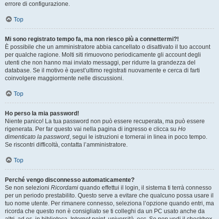
errore di configurazione.
Top
Mi sono registrato tempo fa, ma non riesco più a connettermi?!
È possibile che un amministratore abbia cancellato o disattivato il tuo account
per qualche ragione. Molti siti rimuovono periodicamente gli account degli
utenti che non hanno mai inviato messaggi, per ridurre la grandezza del
database. Se il motivo è quest’ultimo registrati nuovamente e cerca di farti
coinvolgere maggiormente nelle discussioni.
Top
Ho perso la mia password!
Niente panico! La tua password non può essere recuperata, ma può essere
rigenerata. Per far questo vai nella pagina di ingresso e clicca su
Ho
dimenticato la password
, segui le istruzioni e tornerai in linea in poco tempo.
Se riscontri difficoltà, contatta l’amministratore.
Top
Perché vengo disconnesso automaticamente?
Se non selezioni
Ricordami
quando effettui il login, il sistema ti terrà connesso
per un periodo prestabilito. Questo serve a evitare che qualcuno possa usare il
tuo nome utente. Per rimanere connesso, seleziona l’opzione quando entri, ma
ricorda che questo non è consigliato se ti colleghi da un PC usato anche da