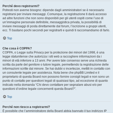
Perché devo registrarmi?
Potresti non averne bisogno: dipende dagli amministratori se è necessario
registrarsi per inviare messaggi. Comunque, la registrazione ti darà accesso
ad altre funzioni che non sono disponibili per gli utenti ospiti come l’uso di
un’immagine personale definibile, messaggistica privata, la possibilità di
inviare messaggi di posta direttamente dal forum, l’iscrizione a gruppi utenti,
ecc. Ti bastano pochi secondi per registrarti e quindi ti raccomandiamo di farlo.
Top
Che cosa è COPPA?
COPPA, o Legge sulla Privacy per la protezione dei minori del 1998, è una
legge statunitense che autorizza i siti web a raccogliere informazioni da i
minori di età inferiore a 13 anni. Per avere tale consenso serve una richiesta
scritta da parte del genitore o tutore legale, permettendo la registrazione delle
informazioni scritte dal minore. Se hai dubbi o incertezze, mettiti in contatto con
un consulente legale per assistenza. Nota bene che phpBB Limited e il
proprietario di questa Board non possono fornire consigli legali e non sono un
punto di contatto per questioni legali di qualsiasi tipo, ad eccezione di quanto
indicato nella domanda “Chi devo contattare per segnalare abusi e/o per
questioni d’ordine legale concernenti questa Board?”.
Top
Perché non riesco a registrarmi?
È possibile che l’amministratore della Board abbia bannato il tuo indirizzo IP