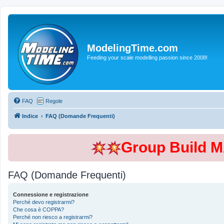
ModelingTime.com
Feeding your scale modelling passion since 2008!
FAQ
Regole
Indice
FAQ (Domande Frequenti)
Group Build 
FAQ (Domande Frequenti)
Connessione e registrazione
Perché devo registrarmi?
Che cosa è COPPA?
Perché non riesco a registrarmi?