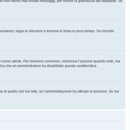
i che non hanno mai inviato messaggi, per ridurre la grandezza del database. Se
 password
, segui le istruzioni e tornerai in linea in poco tempo. Se riscontri
l tuo nome utente. Per rimanere connesso, seleziona l’opzione quando entri, ma
fica che un amministratore ha disabilitato questa caratteristica.
 di quello che hai letto, se l’amministrazione ha attivato la funzione. Se hai