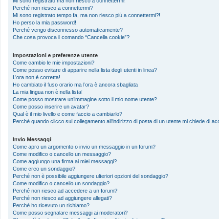
Mi sono registrato ma non riesco a connettermi!
Perché non riesco a connettermi?
Mi sono registrato tempo fa, ma non riesco più a connettermi?!
Ho perso la mia password!
Perché vengo disconnesso automaticamente?
Che cosa provoca il comando “Cancella cookie”?
Impostazioni e preferenze utente
Come cambio le mie impostazioni?
Come posso evitare di apparire nella lista degli utenti in linea?
L’ora non è corretta!
Ho cambiato il fuso orario ma l’ora è ancora sbagliata
La mia lingua non è nella lista!
Come posso mostrare un’immagine sotto il mio nome utente?
Come posso inserire un avatar?
Qual è il mio livello e come faccio a cambiarlo?
Perché quando clicco sul collegamento all’indirizzo di posta di un utente mi chiede di 
Invio Messaggi
Come apro un argomento o invio un messaggio in un forum?
Come modifico o cancello un messaggio?
Come aggiungo una firma ai miei messaggi?
Come creo un sondaggio?
Perché non è possibile aggiungere ulteriori opzioni del sondaggio?
Come modifico o cancello un sondaggio?
Perché non riesco ad accedere a un forum?
Perché non riesco ad aggiungere allegati?
Perché ho ricevuto un richiamo?
Come posso segnalare messaggi ai moderatori?