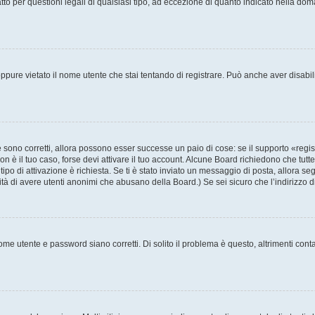
to per questioni legali di qualsiasi tipo, ad eccezione di quanto indicato nella do
pure vietato il nome utente che stai tentando di registrare. Può anche aver disabilita
sono corretti, allora possono esser successe un paio di cose: se il supporto «regis
non è il tuo caso, forse devi attivare il tuo account. Alcune Board richiedono che tutt
tipo di attivazione è richiesta. Se ti è stato inviato un messaggio di posta, allora se
ilità di avere utenti anonimi che abusano della Board.) Se sei sicuro che l’indirizzo 
me utente e password siano corretti. Di solito il problema è questo, altrimenti cont