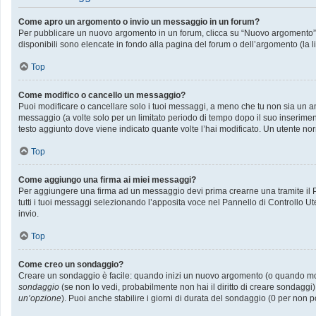
Come apro un argomento o invio un messaggio in un forum?
Per pubblicare un nuovo argomento in un forum, clicca su “Nuovo argomento”. P
disponibili sono elencate in fondo alla pagina del forum o dell’argomento (la l
Top
Come modifico o cancello un messaggio?
Puoi modificare o cancellare solo i tuoi messaggi, a meno che tu non sia un
messaggio (a volte solo per un limitato periodo di tempo dopo il suo inserime
testo aggiunto dove viene indicato quante volte l’hai modificato. Un utente
Top
Come aggiungo una firma ai miei messaggi?
Per aggiungere una firma ad un messaggio devi prima crearne una tramite il Pa
tutti i tuoi messaggi selezionando l’apposita voce nel Pannello di Controllo Ut
invio.
Top
Come creo un sondaggio?
Creare un sondaggio è facile: quando inizi un nuovo argomento (o quando modif
sondaggio
(se non lo vedi, probabilmente non hai il diritto di creare sondaggi)
un’opzione
). Puoi anche stabilire i giorni di durata del sondaggio (0 per non p