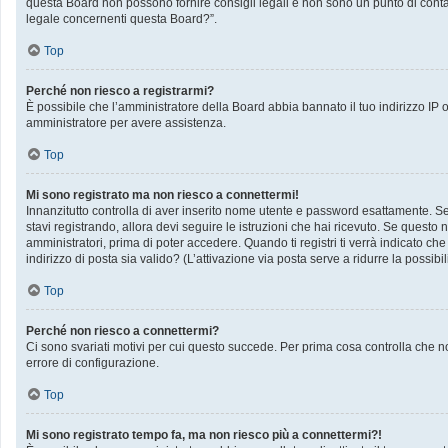
questa Board non possono fornire consigli legali e non sono un punto di contat
legale concernenti questa Board?”.
Top
Perché non riesco a registrarmi?
È possibile che l’amministratore della Board abbia bannato il tuo indirizzo IP op
amministratore per avere assistenza.
Top
Mi sono registrato ma non riesco a connettermi!
Innanzitutto controlla di aver inserito nome utente e password esattamente. Se 
stavi registrando, allora devi seguire le istruzioni che hai ricevuto. Se questo 
amministratori, prima di poter accedere. Quando ti registri ti verrà indicato che 
indirizzo di posta sia valido? (L’attivazione via posta serve a ridurre la possib
Top
Perché non riesco a connettermi?
Ci sono svariati motivi per cui questo succede. Per prima cosa controlla che no
errore di configurazione.
Top
Mi sono registrato tempo fa, ma non riesco più a connettermi?!