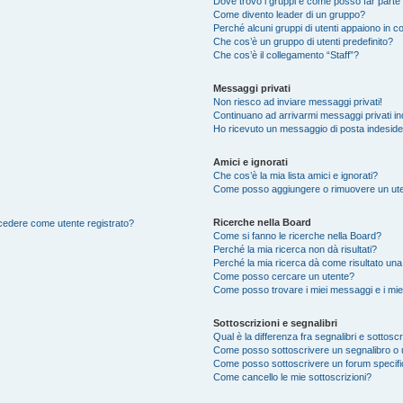
Dove trovo i gruppi e come posso far parte 
Come divento leader di un gruppo?
Perché alcuni gruppi di utenti appaiono in col
Che cos’è un gruppo di utenti predefinito?
Che cos’è il collegamento “Staff”?
Messaggi privati
Non riesco ad inviare messaggi privati!
Continuano ad arrivarmi messaggi privati ind
Ho ricevuto un messaggio di posta indesid
Amici e ignorati
Che cos’è la mia lista amici e ignorati?
Come posso aggiungere o rimuovere un utente
Ricerche nella Board
accedere come utente registrato?
Come si fanno le ricerche nella Board?
Perché la mia ricerca non dà risultati?
Perché la mia ricerca dà come risultato un
Come posso cercare un utente?
Come posso trovare i miei messaggi e i mie
Sottoscrizioni e segnalibri
Qual è la differenza fra segnalibri e sottoscr
Come posso sottoscrivere un segnalibro o 
Come posso sottoscrivere un forum specif
Come cancello le mie sottoscrizioni?