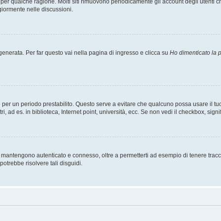
t per qualche ragione. Molti siti rimuovono periodicamente gli account degli utent
giormente nelle discussioni.
nerata. Per far questo vai nella pagina di ingresso e clicca su
Ho dimenticato la
esso per un periodo prestabilito. Questo serve a evitare che qualcuno possa usare i
, ad es. in biblioteca, Internet point, università, ecc. Se non vedi il checkbox, signi
 mantengono autenticato e connesso, oltre a permetterti ad esempio di tenere traccia
otrebbe risolvere tali disguidi.