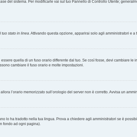
tabase del sistema. Per modificarle vai sul tuo Pannello di Controllo Utente; gener
 tuo stato in linea
. Attivando questa opzione, apparirai solo agli amministratori e a 
ere quella di un fuso orario differente dal tuo. Se così fosse, devi cambiare le impo
ossono cambiare il fuso orario e molte impostazioni.
a, allora l’orario memorizzato sull’orologio del server non è corretto. Avvisa un ammi
o lo ha tradotto nella tua lingua. Prova a chiedere agli amministratori se è possibil
 in fondo ad ogni pagina).