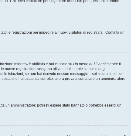
manda “Chi devo contattare per segnalare abusi e/o per questioni d’ordine
to le registrazioni per impedire ai nuovi visitatori di registrarsi. Contatta un
trazione minore» è abilitato e hai cliccato su
Ho meno di 13 anni
mentre ti
e le nuove registrazioni vengano attivate dall’utente stesso o dagli
gui le istruzioni; se non hai ricevuto nessun messaggio... sei sicuro che il tuo
di posta che hai usato sia corretto, allora prova a contattare un amministratore.
atta un amministratore: potresti essere stato bannato o potrebbe esserci un