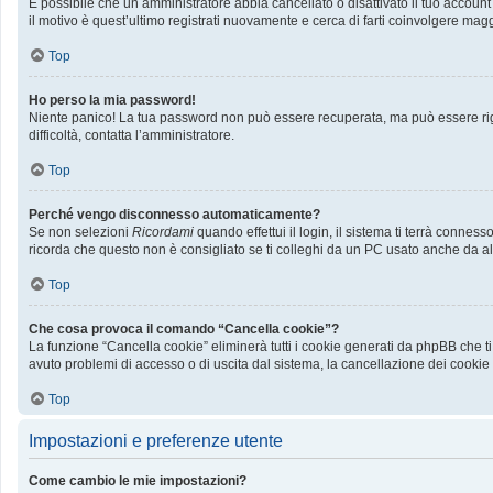
È possibile che un amministratore abbia cancellato o disattivato il tuo accoun
il motivo è quest’ultimo registrati nuovamente e cerca di farti coinvolgere mag
Top
Ho perso la mia password!
Niente panico! La tua password non può essere recuperata, ma può essere rige
difficoltà, contatta l’amministratore.
Top
Perché vengo disconnesso automaticamente?
Se non selezioni
Ricordami
quando effettui il login, il sistema ti terrà conn
ricorda che questo non è consigliato se ti colleghi da un PC usato anche da altri
Top
Che cosa provoca il comando “Cancella cookie”?
La funzione “Cancella cookie” eliminerà tutti i cookie generati da phpBB che ti
avuto problemi di accesso o di uscita dal sistema, la cancellazione dei cookie p
Top
Impostazioni e preferenze utente
Come cambio le mie impostazioni?