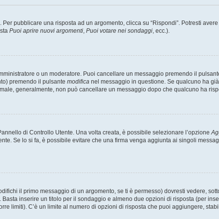
er pubblicare una risposta ad un argomento, clicca su “Rispondi”. Potresti avere bi
ista
Puoi aprire nuovi argomenti
,
Puoi votare nei sondaggi
, ecc.).
 amministratore o un moderatore. Puoi cancellare un messaggio premendo il pulsant
nto) premendo il pulsante
modifica
nel messaggio in questione. Se qualcuno ha già r
 normale, generalmente, non può cancellare un messaggio dopo che qualcuno ha risp
nnello di Controllo Utente. Una volta creata, è possibile selezionare l’opzione
Ag
ente. Se lo si fa, è possibile evitare che una firma venga aggiunta ai singoli messa
ichi il primo messaggio di un argomento, se ti è permesso) dovresti vedere, sotto 
. Basta inserire un titolo per il sondaggio e almeno due opzioni di risposta (per inse
orre limiti). C’è un limite al numero di opzioni di risposta che puoi aggiungere, stabi