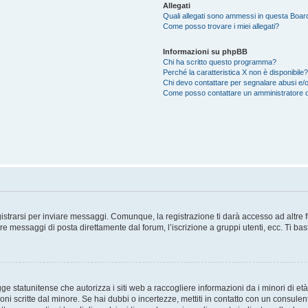
Allegati
Quali allegati sono ammessi in questa Boar
Come posso trovare i miei allegati?
Informazioni su phpBB
Chi ha scritto questo programma?
Perché la caratteristica X non è disponibile?
Chi devo contattare per segnalare abusi e/o
Come posso contattare un amministratore 
trarsi per inviare messaggi. Comunque, la registrazione ti darà accesso ad altre fun
re messaggi di posta direttamente dal forum, l’iscrizione a gruppi utenti, ecc. Ti ba
 statunitense che autorizza i siti web a raccogliere informazioni da i minori di età
oni scritte dal minore. Se hai dubbi o incertezze, mettiti in contatto con un consule