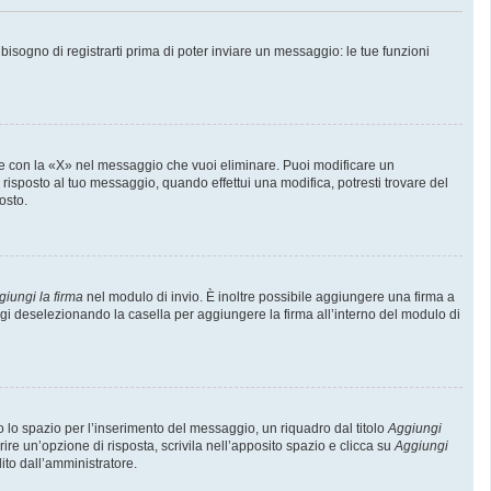
sogno di registrarti prima di poter inviare un messaggio: le tue funzioni
e con la «X» nel messaggio che vuoi eliminare. Puoi modificare un
isposto al tuo messaggio, quando effettui una modifica, potresti trovare del
osto.
giungi la firma
nel modulo di invio. È inoltre possibile aggiungere una firma a
ggi deselezionando la casella per aggiungere la firma all’interno del modulo di
lo spazio per l’inserimento del messaggio, un riquadro dal titolo
Aggiungi
rire un’opzione di risposta, scrivila nell’apposito spazio e clicca su
Aggiungi
lito dall’amministratore.