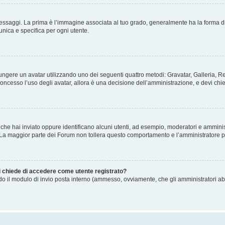
gi. La prima è l’immagine associata al tuo grado, generalmente ha la forma di stelle
nica e specifica per ogni utente.
ggiungere un avatar utilizzando uno dei seguenti quattro metodi: Gravatar, Galleria,
oncesso l’uso degli avatar, allora è una decisione dell’amministrazione, e devi chie
 che hai inviato oppure identificano alcuni utenti, ad esempio, moderatori e amminis
. La maggior parte dei Forum non tollera questo comportamento e l’amministratore 
mi chiede di accedere come utente registrato?
ando il modulo di invio posta interno (ammesso, ovviamente, che gli amministratori a