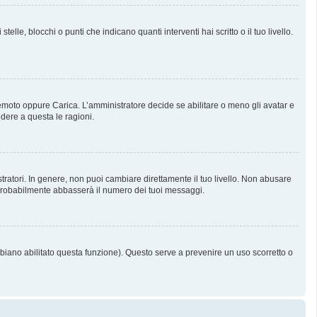
, blocchi o punti che indicano quanti interventi hai scritto o il tuo livello.
 Remoto oppure Carica. L’amministratore decide se abilitare o meno gli avatar e
dere a questa le ragioni.
tratori. In genere, non puoi cambiare direttamente il tuo livello. Non abusare
probabilmente abbasserà il numero dei tuoi messaggi.
bbiano abilitato questa funzione). Questo serve a prevenire un uso scorretto o