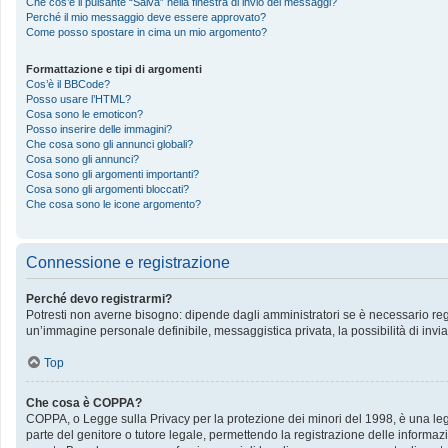
Che cos’è il pulsante “Salva” nella finestra di invio dei messaggi?
Perché il mio messaggio deve essere approvato?
Come posso spostare in cima un mio argomento?
Formattazione e tipi di argomenti
Cos’è il BBCode?
Posso usare l’HTML?
Cosa sono le emoticon?
Posso inserire delle immagini?
Che cosa sono gli annunci globali?
Cosa sono gli annunci?
Cosa sono gli argomenti importanti?
Cosa sono gli argomenti bloccati?
Che cosa sono le icone argomento?
Connessione e registrazione
Perché devo registrarmi?
Potresti non averne bisogno: dipende dagli amministratori se è necessario regis
un’immagine personale definibile, messaggistica privata, la possibilità di invia
Top
Che cosa è COPPA?
COPPA, o Legge sulla Privacy per la protezione dei minori del 1998, è una legge
parte del genitore o tutore legale, permettendo la registrazione delle informazi