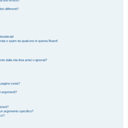
di uno di essi?
ori differenti?
esiderati!
erata o spam da qualcuno in questa Board!
 dalla mia lista amici o ignorati?
a pagina vuota?
i argomenti?
izioni?
un argomento specifico?
ico?