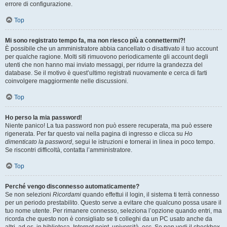
errore di configurazione.
Top
Mi sono registrato tempo fa, ma non riesco più a connettermi?!
È possibile che un amministratore abbia cancellato o disattivato il tuo account
per qualche ragione. Molti siti rimuovono periodicamente gli account degli
utenti che non hanno mai inviato messaggi, per ridurre la grandezza del
database. Se il motivo è quest’ultimo registrati nuovamente e cerca di farti
coinvolgere maggiormente nelle discussioni.
Top
Ho perso la mia password!
Niente panico! La tua password non può essere recuperata, ma può essere
rigenerata. Per far questo vai nella pagina di ingresso e clicca su
Ho
dimenticato la password
, segui le istruzioni e tornerai in linea in poco tempo.
Se riscontri difficoltà, contatta l’amministratore.
Top
Perché vengo disconnesso automaticamente?
Se non selezioni
Ricordami
quando effettui il login, il sistema ti terrà connesso
per un periodo prestabilito. Questo serve a evitare che qualcuno possa usare il
tuo nome utente. Per rimanere connesso, seleziona l’opzione quando entri, ma
ricorda che questo non è consigliato se ti colleghi da un PC usato anche da