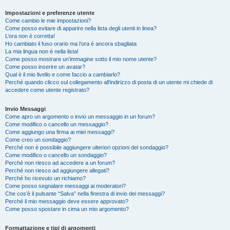
Impostazioni e preferenze utente
Come cambio le mie impostazioni?
Come posso evitare di apparire nella lista degli utenti in linea?
L’ora non è corretta!
Ho cambiato il fuso orario ma l’ora è ancora sbagliata
La mia lingua non è nella lista!
Come posso mostrare un’immagine sotto il mio nome utente?
Come posso inserire un avatar?
Qual è il mio livello e come faccio a cambiarlo?
Perché quando clicco sul collegamento all’indirizzo di posta di un utente mi chiede di
accedere come utente registrato?
Invio Messaggi
Come apro un argomento o invio un messaggio in un forum?
Come modifico o cancello un messaggio?
Come aggiungo una firma ai miei messaggi?
Come creo un sondaggio?
Perché non è possibile aggiungere ulteriori opzioni del sondaggio?
Come modifico o cancello un sondaggio?
Perché non riesco ad accedere a un forum?
Perché non riesco ad aggiungere allegati?
Perché ho ricevuto un richiamo?
Come posso segnalare messaggi ai moderatori?
Che cos’è il pulsante “Salva” nella finestra di invio dei messaggi?
Perché il mio messaggio deve essere approvato?
Come posso spostare in cima un mio argomento?
Formattazione e tipi di argomenti