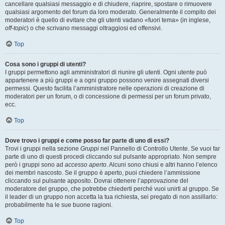
cancellare qualsiasi messaggio e di chiudere, riaprire, spostare o rimuovere
qualsiasi argomento del forum da loro moderato. Generalmente il compito dei
moderatori è quello di evitare che gli utenti vadano «fuori tema» (in inglese,
off-topic
) o che scrivano messaggi oltraggiosi ed offensivi.
Top
Cosa sono i gruppi di utenti?
I gruppi permettono agli amministratori di riunire gli utenti. Ogni utente può
appartenere a più gruppi e a ogni gruppo possono venire assegnati diversi
permessi. Questo facilita l’amministratore nelle operazioni di creazione di
moderatori per un forum, o di concessione di permessi per un forum privato,
ecc.
Top
Dove trovo i gruppi e come posso far parte di uno di essi?
Trovi i gruppi nella sezione
Gruppi
nel Pannello di Controllo Utente. Se vuoi far
parte di uno di questi procedi cliccando sul pulsante appropriato. Non sempre
però i gruppi sono ad
accesso aperto
. Alcuni sono chiusi e altri hanno l’elenco
dei membri nascosto. Se il gruppo è aperto, puoi chiedere l’ammissione
cliccando sul pulsante apposito. Dovrai ottenere l’approvazione del
moderatore del gruppo, che potrebbe chiederti perché vuoi unirti al gruppo. Se
il leader di un gruppo non accetta la tua richiesta, sei pregato di non assillarlo:
probabilmente ha le sue buone ragioni.
Top