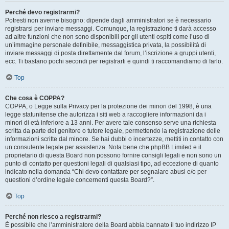
Perché devo registrarmi?
Potresti non averne bisogno: dipende dagli amministratori se è necessario
registrarsi per inviare messaggi. Comunque, la registrazione ti darà accesso
ad altre funzioni che non sono disponibili per gli utenti ospiti come l’uso di
un’immagine personale definibile, messaggistica privata, la possibilità di
inviare messaggi di posta direttamente dal forum, l’iscrizione a gruppi utenti,
ecc. Ti bastano pochi secondi per registrarti e quindi ti raccomandiamo di farlo.
Top
Che cosa è COPPA?
COPPA, o Legge sulla Privacy per la protezione dei minori del 1998, è una
legge statunitense che autorizza i siti web a raccogliere informazioni da i
minori di età inferiore a 13 anni. Per avere tale consenso serve una richiesta
scritta da parte del genitore o tutore legale, permettendo la registrazione delle
informazioni scritte dal minore. Se hai dubbi o incertezze, mettiti in contatto con
un consulente legale per assistenza. Nota bene che phpBB Limited e il
proprietario di questa Board non possono fornire consigli legali e non sono un
punto di contatto per questioni legali di qualsiasi tipo, ad eccezione di quanto
indicato nella domanda “Chi devo contattare per segnalare abusi e/o per
questioni d’ordine legale concernenti questa Board?”.
Top
Perché non riesco a registrarmi?
È possibile che l’amministratore della Board abbia bannato il tuo indirizzo IP