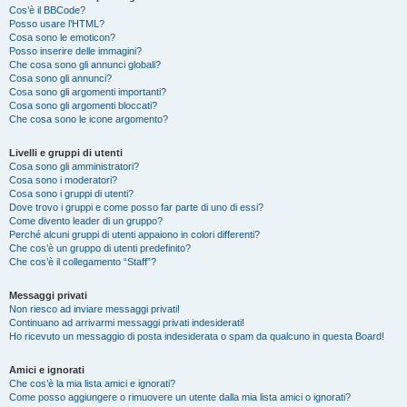
Cos’è il BBCode?
Posso usare l’HTML?
Cosa sono le emoticon?
Posso inserire delle immagini?
Che cosa sono gli annunci globali?
Cosa sono gli annunci?
Cosa sono gli argomenti importanti?
Cosa sono gli argomenti bloccati?
Che cosa sono le icone argomento?
Livelli e gruppi di utenti
Cosa sono gli amministratori?
Cosa sono i moderatori?
Cosa sono i gruppi di utenti?
Dove trovo i gruppi e come posso far parte di uno di essi?
Come divento leader di un gruppo?
Perché alcuni gruppi di utenti appaiono in colori differenti?
Che cos’è un gruppo di utenti predefinito?
Che cos’è il collegamento “Staff”?
Messaggi privati
Non riesco ad inviare messaggi privati!
Continuano ad arrivarmi messaggi privati indesiderati!
Ho ricevuto un messaggio di posta indesiderata o spam da qualcuno in questa Board!
Amici e ignorati
Che cos’è la mia lista amici e ignorati?
Come posso aggiungere o rimuovere un utente dalla mia lista amici o ignorati?