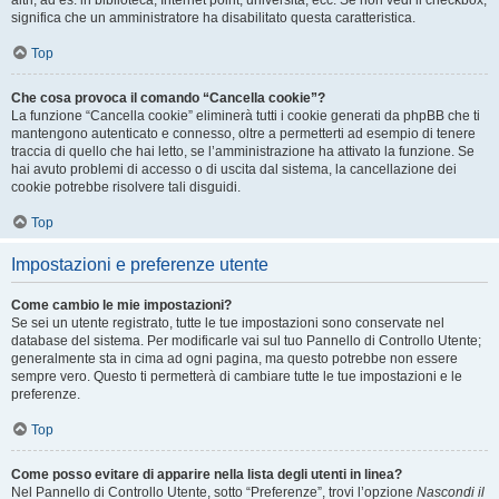
altri, ad es. in biblioteca, Internet point, università, ecc. Se non vedi il checkbox,
significa che un amministratore ha disabilitato questa caratteristica.
Top
Che cosa provoca il comando “Cancella cookie”?
La funzione “Cancella cookie” eliminerà tutti i cookie generati da phpBB che ti
mantengono autenticato e connesso, oltre a permetterti ad esempio di tenere
traccia di quello che hai letto, se l’amministrazione ha attivato la funzione. Se
hai avuto problemi di accesso o di uscita dal sistema, la cancellazione dei
cookie potrebbe risolvere tali disguidi.
Top
Impostazioni e preferenze utente
Come cambio le mie impostazioni?
Se sei un utente registrato, tutte le tue impostazioni sono conservate nel
database del sistema. Per modificarle vai sul tuo Pannello di Controllo Utente;
generalmente sta in cima ad ogni pagina, ma questo potrebbe non essere
sempre vero. Questo ti permetterà di cambiare tutte le tue impostazioni e le
preferenze.
Top
Come posso evitare di apparire nella lista degli utenti in linea?
Nel Pannello di Controllo Utente, sotto “Preferenze”, trovi l’opzione
Nascondi il