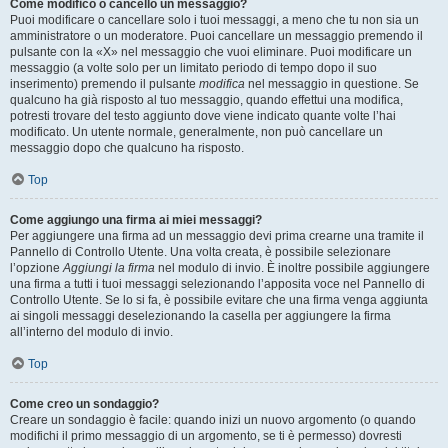
Come modifico o cancello un messaggio?
Puoi modificare o cancellare solo i tuoi messaggi, a meno che tu non sia un
amministratore o un moderatore. Puoi cancellare un messaggio premendo il
pulsante con la «X» nel messaggio che vuoi eliminare. Puoi modificare un
messaggio (a volte solo per un limitato periodo di tempo dopo il suo
inserimento) premendo il pulsante
modifica
nel messaggio in questione. Se
qualcuno ha già risposto al tuo messaggio, quando effettui una modifica,
potresti trovare del testo aggiunto dove viene indicato quante volte l’hai
modificato. Un utente normale, generalmente, non può cancellare un
messaggio dopo che qualcuno ha risposto.
Top
Come aggiungo una firma ai miei messaggi?
Per aggiungere una firma ad un messaggio devi prima crearne una tramite il
Pannello di Controllo Utente. Una volta creata, è possibile selezionare
l’opzione
Aggiungi la firma
nel modulo di invio. È inoltre possibile aggiungere
una firma a tutti i tuoi messaggi selezionando l’apposita voce nel Pannello di
Controllo Utente. Se lo si fa, è possibile evitare che una firma venga aggiunta
ai singoli messaggi deselezionando la casella per aggiungere la firma
all’interno del modulo di invio.
Top
Come creo un sondaggio?
Creare un sondaggio è facile: quando inizi un nuovo argomento (o quando
modifichi il primo messaggio di un argomento, se ti è permesso) dovresti