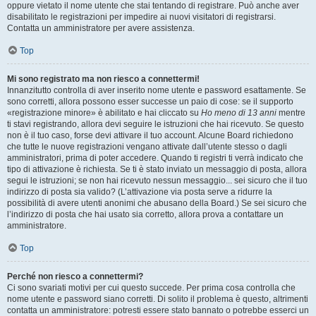
oppure vietato il nome utente che stai tentando di registrare. Può anche aver
disabilitato le registrazioni per impedire ai nuovi visitatori di registrarsi.
Contatta un amministratore per avere assistenza.
Top
Mi sono registrato ma non riesco a connettermi!
Innanzitutto controlla di aver inserito nome utente e password esattamente. Se
sono corretti, allora possono esser successe un paio di cose: se il supporto
«registrazione minore» è abilitato e hai cliccato su
Ho meno di 13 anni
mentre
ti stavi registrando, allora devi seguire le istruzioni che hai ricevuto. Se questo
non è il tuo caso, forse devi attivare il tuo account. Alcune Board richiedono
che tutte le nuove registrazioni vengano attivate dall’utente stesso o dagli
amministratori, prima di poter accedere. Quando ti registri ti verrà indicato che
tipo di attivazione è richiesta. Se ti è stato inviato un messaggio di posta, allora
segui le istruzioni; se non hai ricevuto nessun messaggio... sei sicuro che il tuo
indirizzo di posta sia valido? (L’attivazione via posta serve a ridurre la
possibilità di avere utenti anonimi che abusano della Board.) Se sei sicuro che
l’indirizzo di posta che hai usato sia corretto, allora prova a contattare un
amministratore.
Top
Perché non riesco a connettermi?
Ci sono svariati motivi per cui questo succede. Per prima cosa controlla che
nome utente e password siano corretti. Di solito il problema è questo, altrimenti
contatta un amministratore: potresti essere stato bannato o potrebbe esserci un