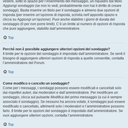
vedere, sotto lo spazio per l’inserimento del messaggio, un riquadro dal titolo
Aggiungi sondaggio
(se non lo vedi, probabilmente non hai il diritto di creare
sondaggi). Basta inserire un titolo per il sondaggio e almeno due opzioni di
risposta (per inserire un’opzione di risposta, scrivila nell’apposito spazio e
clicca su
Aggiungi un’opzione
). Puoi anche stabilire i giorni di durata del
sondaggio (0 per non porre limiti). C’è un limite al numero di opzioni di risposta
che puoi aggiungere, stabilito dall’amministratore.
Top
Perché non è possibile aggiungere ulteriori opzioni del sondaggio?
Il limite per le opzioni del sondaggio è impostato dall’amministratore. Se senti il
bisogno di aggiungere ulteriori opzioni di risposta a quelle consentite, contatta
l’amministratore del Forum.
Top
Come modifico o cancello un sondaggio?
Come per i messaggi, i sondaggi possono essere modificati e cancellati solo
dai rispettivi autori, dai moderatori e dall’amministratore. Per modificare un
sondaggio, clicca sul pulsante
Modifica
del primo messaggio (a cui è sempre
associato il sondaggio). Se nessuno ha ancora votato, il sondaggio può essere
modificato o cancellato, altrimenti solo i moderatori e l’amministratore possono
farlo. Il limite per le opzioni del sondaggio è impostato dall’amministratore. Se
vuoi aggiungere ulteriori opzioni, contatta l’amministratore.
Top