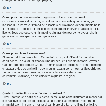
collegamento in fondo ad ogni pagina).
Top
Come posso mostrare un’immagine sotto il mio nome utente?
Ci possono essere due immagini sotto un nome utente quando si leggono i
messaggi. La prima è l’immagine associata al tuo grado, generalmente ha la
forma di stelle, blocchi o punti che indicano quanti interventi hai scritto o il tuo
livello. Sotto può esserci un’immagine più grande nota come avatar, che in
genere è unica e specifica per ogni utente.
Top
Come posso inserire un avatar?
All’interno del tuo Pannello di Controllo Utente, sotto “Profilo” è possibile
aggiungere un avatar utilizzando uno dei seguenti quattro metodi: Gravatar,
Galleria, Remoto oppure Carica. L’amministratore decide se abilitare o meno
gli avatar e decide anche il modo in cui gli avatar sono messi a disposizione.
Se non ti è concesso l’uso degli avatar, allora è una decisione
dell’amministrazione, e devi chiedere a questa le ragioni.
Top
Qual è il mio livello e come faccio a cambiarlo?
I livelli, compaiono sotto al tuo nome utente, e indicano il numero di messaggi
che hai inviato oppure identificano alcuni utenti, ad esempio, moderatori e
amministratori. In genere, non puoi cambiare direttamente il tuo livello. Non