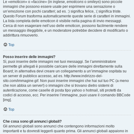
Le «emoticon» o «faccine» (in inglese,
emoticons
o
smileys
) sono piccole
immagini che possono essere usate per esprimere una sensazione o
un’emozione con pochi caratteri; ad es. :) significa felice, :( significa triste.
Questo Forum trasforma automaticamente queste serie di caratteri in immagini.
La lista completa delle emoticon è visibile nella pagina di invio messaggi.
Cerca di non esagerare nell’uso delle emoticon, possono facilmente rendere
un messaggio illeggibile, e un moderatore potrebbe decidere di modificarlo o
addirittura rimuoverlo.
Top
Posso inserire delle immagini?
Sì, puoi inserire delle immagini nei tuoi messaggi. Se l’amministratore
permette gli allegati è possibile caricare delle immagini direttamente sulla
Board; in alternativa devi creare un collegamento a un’immagine ospitata su
un server di pubblico accesso, ad es. http://www.indirizzo-del-
sito.com/immagine.gif. Non puoi inserire immagini che hai sul tuo PC (a meno
che non abbia un server!) o immagini che si trovano dietro sistemi di
autenticazione, come caselle di posta tipo yahoo o hotmail, siti protetti da
codici di accesso, ecc. Per inserire l’immagine, puoi usare il comando BBCode
[img].
Top
Che cosa sono gli annunci globali?
Gli annunci globali sono annunci che contengono informazioni molto
importanti e tu dovresti leggerli quanto prima. Gli annunci globali appaiono in