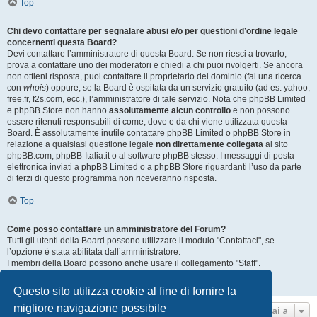
Top
Chi devo contattare per segnalare abusi e/o per questioni d’ordine legale
concernenti questa Board?
Devi contattare l’amministratore di questa Board. Se non riesci a trovarlo,
prova a contattare uno dei moderatori e chiedi a chi puoi rivolgerti. Se ancora
non ottieni risposta, puoi contattare il proprietario del dominio (fai una ricerca
con
whois
) oppure, se la Board è ospitata da un servizio gratuito (ad es. yahoo,
free.fr, f2s.com, ecc.), l’amministratore di tale servizio. Nota che phpBB Limited
e phpBB Store non hanno
assolutamente alcun controllo
e non possono
essere ritenuti responsabili di come, dove e da chi viene utilizzata questa
Board. È assolutamente inutile contattare phpBB Limited o phpBB Store in
relazione a qualsiasi questione legale
non direttamente collegata
al sito
phpBB.com, phpBB-Italia.it o al software phpBB stesso. I messaggi di posta
elettronica inviati a phpBB Limited o a phpBB Store riguardanti l’uso da parte
di terzi di questo programma non riceveranno risposta.
Top
Come posso contattare un amministratore del Forum?
Tutti gli utenti della Board possono utilizzare il modulo "Contattaci", se
l’opzione è stata abilitata dall’amministratore.
I membri della Board possono anche usare il collegamento "Staff".
Top
Questo sito utilizza cookie al fine di fornire la
migliore navigazione possibile
Vai a