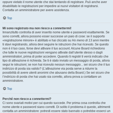
oppure vietato il nome utente che stai tentando di registrare. Può anche aver
disabilitato le registrazioni per impedire ai nuovi visitatori di registrarsi.
Contatta un amministratore per avere assistenza.
Top
Mi sono registrato ma non riesco a connettermi!
Innanzitutto controlla di aver inserito nome utente e password esattamente. Se
sono corretti, allora possono esser successe un paio di cose: se il supporto
«registrazione minore» è abilitato e hai cliccato su
Ho meno di 13 anni
mentre
ti stavi registrando, allora devi seguire le istruzioni che hai ricevuto. Se questo
non è il tuo caso, forse devi attivare il tuo account. Alcune Board richiedono
che tutte le nuove registrazioni vengano attivate dall’utente stesso o dagli
amministratori, prima di poter accedere. Quando ti registri ti verrà indicato che
tipo di attivazione è richiesta. Se ti è stato inviato un messaggio di posta, allora
segui le istruzioni; se non hai ricevuto nessun messaggio... sei sicuro che il tuo
indirizzo di posta sia valido? (L’attivazione via posta serve a ridurre la
possibilità di avere utenti anonimi che abusano della Board.) Se sei sicuro che
l’indirizzo di posta che hai usato sia corretto, allora prova a contattare un
amministratore.
Top
Perché non riesco a connettermi?
Ci sono svariati motivi per cui questo succede. Per prima cosa controlla che
nome utente e password siano corretti. Di solito il problema è questo, altrimenti
contatta un amministratore: potresti essere stato bannato o potrebbe esserci un