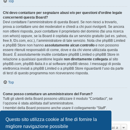
Top
Chi devo contattare per segnalare abusi e/o per questioni d’ordine legale
concernenti questa Board?
Devi contattare l’amministratore di questa Board. Se non riesci a trovarlo,
prova a contattare uno dei moderatori e chiedi a chi puoi rivolgerti. Se ancora
non ottieni risposta, puoi contattare il proprietario del dominio (fai una ricerca
con
whois
) oppure, se la Board è ospitata da un servizio gratuito (ad es. yahoo,
free.fr, f2s.com, ecc.), l’amministratore di tale servizio. Nota che phpBB Limited
e phpBB Store non hanno
assolutamente alcun controllo
e non possono
essere ritenuti responsabili di come, dove e da chi viene utilizzata questa
Board. È assolutamente inutile contattare phpBB Limited o phpBB Store in
relazione a qualsiasi questione legale
non direttamente collegata
al sito
phpBB.com, phpBB-Italia.it o al software phpBB stesso. I messaggi di posta
elettronica inviati a phpBB Limited o a phpBB Store riguardanti l’uso da parte
di terzi di questo programma non riceveranno risposta.
Top
Come posso contattare un amministratore del Forum?
Tutti gli utenti della Board possono utilizzare il modulo "Contattaci", se
l’opzione è stata abilitata dall’amministratore.
I membri della Board possono anche usare il collegamento "Staff".
Top
Questo sito utilizza cookie al fine di fornire la
migliore navigazione possibile
Vai a