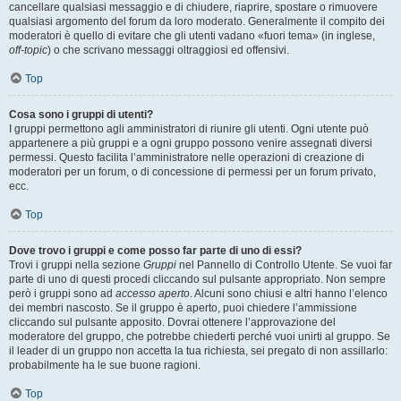
cancellare qualsiasi messaggio e di chiudere, riaprire, spostare o rimuovere
qualsiasi argomento del forum da loro moderato. Generalmente il compito dei
moderatori è quello di evitare che gli utenti vadano «fuori tema» (in inglese,
off-topic
) o che scrivano messaggi oltraggiosi ed offensivi.
Top
Cosa sono i gruppi di utenti?
I gruppi permettono agli amministratori di riunire gli utenti. Ogni utente può
appartenere a più gruppi e a ogni gruppo possono venire assegnati diversi
permessi. Questo facilita l’amministratore nelle operazioni di creazione di
moderatori per un forum, o di concessione di permessi per un forum privato,
ecc.
Top
Dove trovo i gruppi e come posso far parte di uno di essi?
Trovi i gruppi nella sezione
Gruppi
nel Pannello di Controllo Utente. Se vuoi far
parte di uno di questi procedi cliccando sul pulsante appropriato. Non sempre
però i gruppi sono ad
accesso aperto
. Alcuni sono chiusi e altri hanno l’elenco
dei membri nascosto. Se il gruppo è aperto, puoi chiedere l’ammissione
cliccando sul pulsante apposito. Dovrai ottenere l’approvazione del
moderatore del gruppo, che potrebbe chiederti perché vuoi unirti al gruppo. Se
il leader di un gruppo non accetta la tua richiesta, sei pregato di non assillarlo:
probabilmente ha le sue buone ragioni.
Top