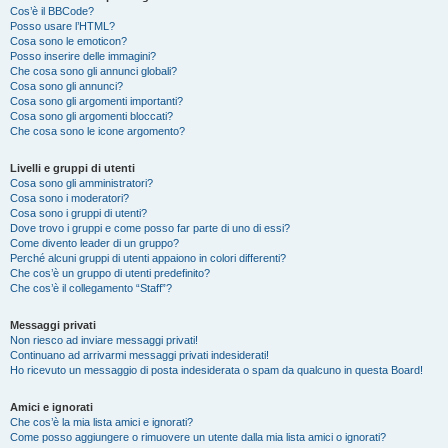
Cos’è il BBCode?
Posso usare l’HTML?
Cosa sono le emoticon?
Posso inserire delle immagini?
Che cosa sono gli annunci globali?
Cosa sono gli annunci?
Cosa sono gli argomenti importanti?
Cosa sono gli argomenti bloccati?
Che cosa sono le icone argomento?
Livelli e gruppi di utenti
Cosa sono gli amministratori?
Cosa sono i moderatori?
Cosa sono i gruppi di utenti?
Dove trovo i gruppi e come posso far parte di uno di essi?
Come divento leader di un gruppo?
Perché alcuni gruppi di utenti appaiono in colori differenti?
Che cos’è un gruppo di utenti predefinito?
Che cos’è il collegamento “Staff”?
Messaggi privati
Non riesco ad inviare messaggi privati!
Continuano ad arrivarmi messaggi privati indesiderati!
Ho ricevuto un messaggio di posta indesiderata o spam da qualcuno in questa Board!
Amici e ignorati
Che cos’è la mia lista amici e ignorati?
Come posso aggiungere o rimuovere un utente dalla mia lista amici o ignorati?