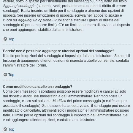
vedere, sotto lo spazio per l’inserimento del messaggio, un riquadro dal titolo
Aggiungi sondaggio
(se non lo vedi, probabilmente non hai il diritto di creare
sondaggi). Basta inserire un titolo per il sondaggio e almeno due opzioni di
risposta (per inserire un’opzione di risposta, scrivila nell’apposito spazio e
clicca su
Aggiungi un’opzione
). Puoi anche stabilire i giorni di durata del
sondaggio (0 per non porre limiti). C’è un limite al numero di opzioni di risposta
che puoi aggiungere, stabilito dall’amministratore.
Top
Perché non è possibile aggiungere ulteriori opzioni del sondaggio?
Il limite per le opzioni del sondaggio è impostato dall’amministratore. Se senti il
bisogno di aggiungere ulteriori opzioni di risposta a quelle consentite, contatta
l’amministratore del Forum.
Top
Come modifico o cancello un sondaggio?
Come per i messaggi, i sondaggi possono essere modificati e cancellati solo
dai rispettivi autori, dai moderatori e dall’amministratore. Per modificare un
sondaggio, clicca sul pulsante
Modifica
del primo messaggio (a cui è sempre
associato il sondaggio). Se nessuno ha ancora votato, il sondaggio può essere
modificato o cancellato, altrimenti solo i moderatori e l’amministratore possono
farlo. Il limite per le opzioni del sondaggio è impostato dall’amministratore. Se
vuoi aggiungere ulteriori opzioni, contatta l’amministratore.
Top