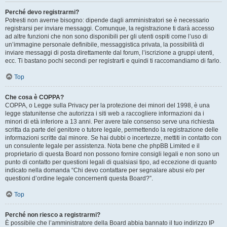
Perché devo registrarmi?
Potresti non averne bisogno: dipende dagli amministratori se è necessario
registrarsi per inviare messaggi. Comunque, la registrazione ti darà accesso
ad altre funzioni che non sono disponibili per gli utenti ospiti come l’uso di
un’immagine personale definibile, messaggistica privata, la possibilità di
inviare messaggi di posta direttamente dal forum, l’iscrizione a gruppi utenti,
ecc. Ti bastano pochi secondi per registrarti e quindi ti raccomandiamo di farlo.
Top
Che cosa è COPPA?
COPPA, o Legge sulla Privacy per la protezione dei minori del 1998, è una
legge statunitense che autorizza i siti web a raccogliere informazioni da i
minori di età inferiore a 13 anni. Per avere tale consenso serve una richiesta
scritta da parte del genitore o tutore legale, permettendo la registrazione delle
informazioni scritte dal minore. Se hai dubbi o incertezze, mettiti in contatto con
un consulente legale per assistenza. Nota bene che phpBB Limited e il
proprietario di questa Board non possono fornire consigli legali e non sono un
punto di contatto per questioni legali di qualsiasi tipo, ad eccezione di quanto
indicato nella domanda “Chi devo contattare per segnalare abusi e/o per
questioni d’ordine legale concernenti questa Board?”.
Top
Perché non riesco a registrarmi?
È possibile che l’amministratore della Board abbia bannato il tuo indirizzo IP