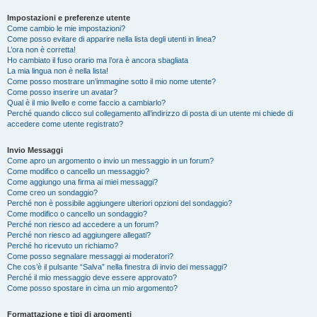
Impostazioni e preferenze utente
Come cambio le mie impostazioni?
Come posso evitare di apparire nella lista degli utenti in linea?
L’ora non è corretta!
Ho cambiato il fuso orario ma l’ora è ancora sbagliata
La mia lingua non è nella lista!
Come posso mostrare un’immagine sotto il mio nome utente?
Come posso inserire un avatar?
Qual è il mio livello e come faccio a cambiarlo?
Perché quando clicco sul collegamento all’indirizzo di posta di un utente mi chiede di
accedere come utente registrato?
Invio Messaggi
Come apro un argomento o invio un messaggio in un forum?
Come modifico o cancello un messaggio?
Come aggiungo una firma ai miei messaggi?
Come creo un sondaggio?
Perché non è possibile aggiungere ulteriori opzioni del sondaggio?
Come modifico o cancello un sondaggio?
Perché non riesco ad accedere a un forum?
Perché non riesco ad aggiungere allegati?
Perché ho ricevuto un richiamo?
Come posso segnalare messaggi ai moderatori?
Che cos’è il pulsante “Salva” nella finestra di invio dei messaggi?
Perché il mio messaggio deve essere approvato?
Come posso spostare in cima un mio argomento?
Formattazione e tipi di argomenti