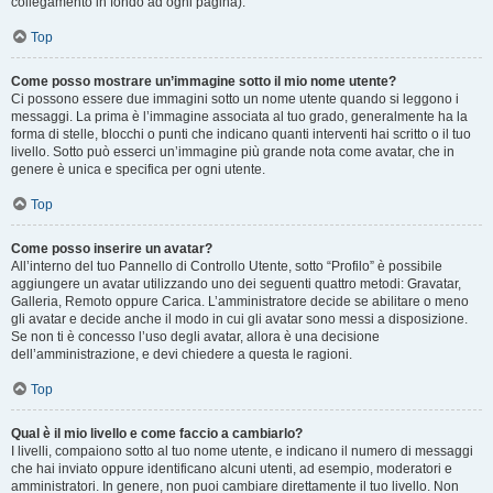
collegamento in fondo ad ogni pagina).
Top
Come posso mostrare un’immagine sotto il mio nome utente?
Ci possono essere due immagini sotto un nome utente quando si leggono i
messaggi. La prima è l’immagine associata al tuo grado, generalmente ha la
forma di stelle, blocchi o punti che indicano quanti interventi hai scritto o il tuo
livello. Sotto può esserci un’immagine più grande nota come avatar, che in
genere è unica e specifica per ogni utente.
Top
Come posso inserire un avatar?
All’interno del tuo Pannello di Controllo Utente, sotto “Profilo” è possibile
aggiungere un avatar utilizzando uno dei seguenti quattro metodi: Gravatar,
Galleria, Remoto oppure Carica. L’amministratore decide se abilitare o meno
gli avatar e decide anche il modo in cui gli avatar sono messi a disposizione.
Se non ti è concesso l’uso degli avatar, allora è una decisione
dell’amministrazione, e devi chiedere a questa le ragioni.
Top
Qual è il mio livello e come faccio a cambiarlo?
I livelli, compaiono sotto al tuo nome utente, e indicano il numero di messaggi
che hai inviato oppure identificano alcuni utenti, ad esempio, moderatori e
amministratori. In genere, non puoi cambiare direttamente il tuo livello. Non