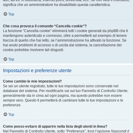
altri, ad es. in biblioteca, Internet point, università, ecc. Se non vedi il checkbox,
significa che un amministratore ha disabilitato questa caratteristica.
Top
Che cosa provoca il comando “Cancella cookie”?
La funzione “Cancella cookie” eliminerà tutti i cookie generati da phpBB che ti
mantengono autenticato e connesso, oltre a permetterti ad esempio di tenere
traccia di quello che hai letto, se l’amministrazione ha attivato la funzione. Se
hai avuto problemi di accesso o di uscita dal sistema, la cancellazione dei
cookie potrebbe risolvere tali disguidi.
Top
Impostazioni e preferenze utente
Come cambio le mie impostazioni?
Se sei un utente registrato, tutte le tue impostazioni sono conservate nel
database del sistema. Per modificarle vai sul tuo Pannello di Controllo Utente;
generalmente sta in cima ad ogni pagina, ma questo potrebbe non essere
sempre vero. Questo ti permetterà di cambiare tutte le tue impostazioni e le
preferenze.
Top
Come posso evitare di apparire nella lista degli utenti in linea?
Nel Pannello di Controllo Utente, sotto “Preferenze”, trovi l’opzione
Nascondi il