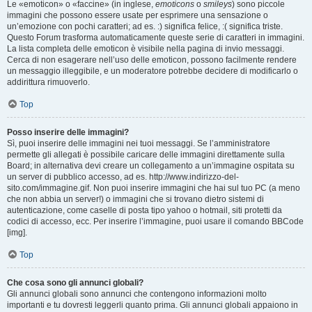
Le «emoticon» o «faccine» (in inglese,
emoticons
o
smileys
) sono piccole
immagini che possono essere usate per esprimere una sensazione o
un’emozione con pochi caratteri; ad es. :) significa felice, :( significa triste.
Questo Forum trasforma automaticamente queste serie di caratteri in immagini.
La lista completa delle emoticon è visibile nella pagina di invio messaggi.
Cerca di non esagerare nell’uso delle emoticon, possono facilmente rendere
un messaggio illeggibile, e un moderatore potrebbe decidere di modificarlo o
addirittura rimuoverlo.
Top
Posso inserire delle immagini?
Sì, puoi inserire delle immagini nei tuoi messaggi. Se l’amministratore
permette gli allegati è possibile caricare delle immagini direttamente sulla
Board; in alternativa devi creare un collegamento a un’immagine ospitata su
un server di pubblico accesso, ad es. http://www.indirizzo-del-
sito.com/immagine.gif. Non puoi inserire immagini che hai sul tuo PC (a meno
che non abbia un server!) o immagini che si trovano dietro sistemi di
autenticazione, come caselle di posta tipo yahoo o hotmail, siti protetti da
codici di accesso, ecc. Per inserire l’immagine, puoi usare il comando BBCode
[img].
Top
Che cosa sono gli annunci globali?
Gli annunci globali sono annunci che contengono informazioni molto
importanti e tu dovresti leggerli quanto prima. Gli annunci globali appaiono in