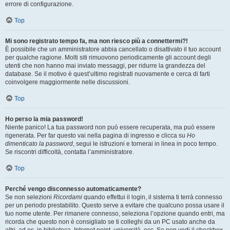
errore di configurazione.
Top
Mi sono registrato tempo fa, ma non riesco più a connettermi?!
È possibile che un amministratore abbia cancellato o disattivato il tuo account
per qualche ragione. Molti siti rimuovono periodicamente gli account degli
utenti che non hanno mai inviato messaggi, per ridurre la grandezza del
database. Se il motivo è quest’ultimo registrati nuovamente e cerca di farti
coinvolgere maggiormente nelle discussioni.
Top
Ho perso la mia password!
Niente panico! La tua password non può essere recuperata, ma può essere
rigenerata. Per far questo vai nella pagina di ingresso e clicca su
Ho
dimenticato la password
, segui le istruzioni e tornerai in linea in poco tempo.
Se riscontri difficoltà, contatta l’amministratore.
Top
Perché vengo disconnesso automaticamente?
Se non selezioni
Ricordami
quando effettui il login, il sistema ti terrà connesso
per un periodo prestabilito. Questo serve a evitare che qualcuno possa usare il
tuo nome utente. Per rimanere connesso, seleziona l’opzione quando entri, ma
ricorda che questo non è consigliato se ti colleghi da un PC usato anche da