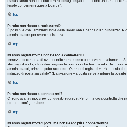
questa Board non possono fornire consigli legali e non sono un punto di contat
legale concernenti questa Board?”.
Top
Perché non riesco a registrarmi?
È possibile che l’amministratore della Board abbia bannato il tuo indirizzo IP op
amministratore per avere assistenza.
Top
Mi sono registrato ma non riesco a connettermi!
Innanzitutto controlla di aver inserito nome utente e password esattamente. Se 
stavi registrando, allora devi seguire le istruzioni che hai ricevuto. Se questo 
amministratori, prima di poter accedere. Quando ti registri ti verrà indicato che 
indirizzo di posta sia valido? (L’attivazione via posta serve a ridurre la possib
Top
Perché non riesco a connettermi?
Ci sono svariati motivi per cui questo succede. Per prima cosa controlla che no
errore di configurazione.
Top
Mi sono registrato tempo fa, ma non riesco più a connettermi?!