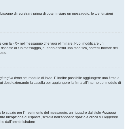
sogno di registrarti prima di poter inviare un messaggio: le tue funzioni
e con la «X» nel messaggio che vuoi eliminare. Puoi modificare un
isposto al tuo messaggio, quando effettui una modifica, potresti trovare del
osto.
giungi la firma
nel modulo di invio. È inoltre possibile aggiungere una firma a
ggi deselezionando la casella per aggiungere la firma all’interno del modulo di
lo spazio per l’inserimento del messaggio, un riquadro dal titolo
Aggiungi
rire un’opzione di risposta, scrivila nell’apposito spazio e clicca su
Aggiungi
lito dall’amministratore.