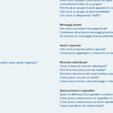
Dove trovo i gruppi e come posso far parte 
Come divento leader di un gruppo?
Perché alcuni gruppi di utenti appaiono in col
Che cos’è un gruppo di utenti predefinito?
Che cos’è il collegamento “Staff”?
Messaggi privati
Non riesco ad inviare messaggi privati!
Continuano ad arrivarmi messaggi privati ind
Ho ricevuto un messaggio di posta indesid
Amici e ignorati
Che cos’è la mia lista amici e ignorati?
Come posso aggiungere o rimuovere un utente
Ricerche nella Board
accedere come utente registrato?
Come si fanno le ricerche nella Board?
Perché la mia ricerca non dà risultati?
Perché la mia ricerca dà come risultato un
Come posso cercare un utente?
Come posso trovare i miei messaggi e i mie
Sottoscrizioni e segnalibri
Qual è la differenza fra segnalibri e sottoscr
Come posso sottoscrivere un segnalibro o 
Come posso sottoscrivere un forum specif
Come cancello le mie sottoscrizioni?