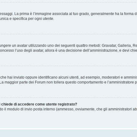
gi. La prima è l’immagine associata al tuo grado, generalmente ha la forma di stelle
nica e specifica per ogni utente.
ggiungere un avatar utilizzando uno dei seguenti quattro metodi: Gravatar, Galleria,
oncesso l’uso degli avatar, allora è una decisione dell’amministrazione, e devi chie
 che hai inviato oppure identificano alcuni utenti, ad esempio, moderatori e amminis
. La maggior parte dei Forum non tollera questo comportamento e l’amministratore 
mi chiede di accedere come utente registrato?
ando il modulo di invio posta interno (ammesso, ovviamente, che gli amministratori a