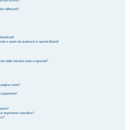
di uno di essi?
ori differenti?
esiderati!
erata o spam da qualcuno in questa Board!
 dalla mia lista amici o ignorati?
a pagina vuota?
i argomenti?
izioni?
un argomento specifico?
ico?