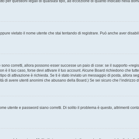
to per questioni legali di qualsiasi tipo, ad eccezione di quanto indicato nella do
pure vietato il nome utente che stai tentando di registrare. Può anche aver disabilita
sono corretti, allora possono esser successe un paio di cose: se il supporto «regis
non è il tuo caso, forse devi attivare il tuo account. Alcune Board richiedono che tutt
tipo di attivazione è richiesta. Se ti è stato inviato un messaggio di posta, allora se
ilità di avere utenti anonimi che abusano della Board.) Se sei sicuro che l’indirizzo 
me utente e password siano corretti. Di solito il problema è questo, altrimenti cont