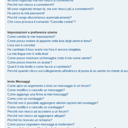
Mi sono registrato ma non riesco a connettermi!
Perché non riesco a connettermi?
Mi sono registrato tempo fa, ma non riesco più a connettermi?!
Ho perso la mia password!
Perché vengo disconnesso automaticamente?
Che cosa provoca il comando “Cancella cookie”?
Impostazioni e preferenze utente
Come cambio le mie impostazioni?
Come posso evitare di apparire nella lista degli utenti in linea?
L’ora non è corretta!
Ho cambiato il fuso orario ma l’ora è ancora sbagliata
La mia lingua non è nella lista!
Come posso mostrare un’immagine sotto il mio nome utente?
Come posso inserire un avatar?
Qual è il mio livello e come faccio a cambiarlo?
Perché quando clicco sul collegamento all’indirizzo di posta di un utente mi chiede di 
Invio Messaggi
Come apro un argomento o invio un messaggio in un forum?
Come modifico o cancello un messaggio?
Come aggiungo una firma ai miei messaggi?
Come creo un sondaggio?
Perché non è possibile aggiungere ulteriori opzioni del sondaggio?
Come modifico o cancello un sondaggio?
Perché non riesco ad accedere a un forum?
Perché non riesco ad aggiungere allegati?
Perché ho ricevuto un richiamo?
Come posso segnalare messaggi ai moderatori?