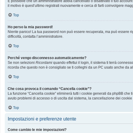
È possibile che un amministratore abbia cancellato o disattivato il tuo accoun
il motivo è quest’ultimo registrati nuovamente e cerca di farti coinvolgere mag
Top
Ho perso la mia password!
Niente panico! La tua password non può essere recuperata, ma può essere rige
difficoltà, contatta l’amministratore.
Top
Perché vengo disconnesso automaticamente?
Se non selezioni
Ricordami
quando effettui il login, il sistema ti terrà conn
ricorda che questo non è consigliato se ti colleghi da un PC usato anche da altri
Top
Che cosa provoca il comando “Cancella cookie”?
La funzione “Cancella cookie” eliminerà tutti i cookie generati da phpBB che ti
avuto problemi di accesso o di uscita dal sistema, la cancellazione dei cookie p
Top
Impostazioni e preferenze utente
Come cambio le mie impostazioni?