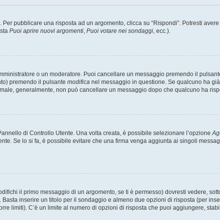
er pubblicare una risposta ad un argomento, clicca su “Rispondi”. Potresti avere bi
ista
Puoi aprire nuovi argomenti
,
Puoi votare nei sondaggi
, ecc.).
 amministratore o un moderatore. Puoi cancellare un messaggio premendo il pulsant
nto) premendo il pulsante
modifica
nel messaggio in questione. Se qualcuno ha già r
 normale, generalmente, non può cancellare un messaggio dopo che qualcuno ha risp
nnello di Controllo Utente. Una volta creata, è possibile selezionare l’opzione
Ag
ente. Se lo si fa, è possibile evitare che una firma venga aggiunta ai singoli messa
ichi il primo messaggio di un argomento, se ti è permesso) dovresti vedere, sotto 
. Basta inserire un titolo per il sondaggio e almeno due opzioni di risposta (per inse
orre limiti). C’è un limite al numero di opzioni di risposta che puoi aggiungere, stabi