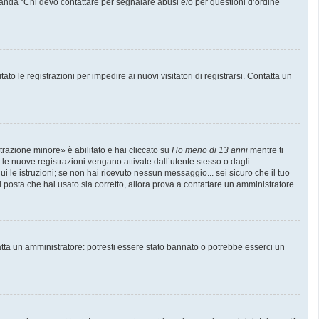
manda “Chi devo contattare per segnalare abusi e/o per questioni d’ordine
to le registrazioni per impedire ai nuovi visitatori di registrarsi. Contatta un
trazione minore» è abilitato e hai cliccato su
Ho meno di 13 anni
mentre ti
e le nuove registrazioni vengano attivate dall’utente stesso o dagli
gui le istruzioni; se non hai ricevuto nessun messaggio... sei sicuro che il tuo
di posta che hai usato sia corretto, allora prova a contattare un amministratore.
atta un amministratore: potresti essere stato bannato o potrebbe esserci un