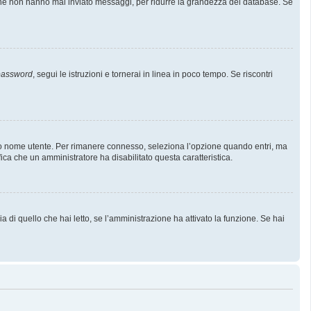
i che non hanno mai inviato messaggi, per ridurre la grandezza del database. Se
 password
, segui le istruzioni e tornerai in linea in poco tempo. Se riscontri
l tuo nome utente. Per rimanere connesso, seleziona l’opzione quando entri, ma
fica che un amministratore ha disabilitato questa caratteristica.
 di quello che hai letto, se l’amministrazione ha attivato la funzione. Se hai