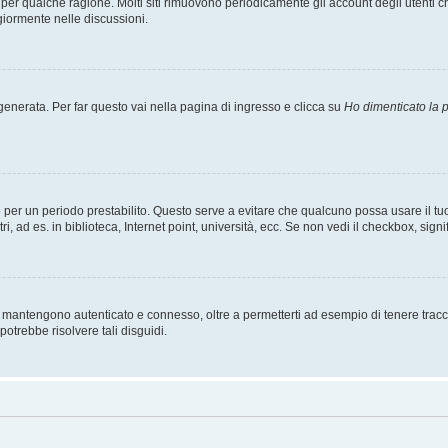
t per qualche ragione. Molti siti rimuovono periodicamente gli account degli utent
giormente nelle discussioni.
nerata. Per far questo vai nella pagina di ingresso e clicca su
Ho dimenticato la
esso per un periodo prestabilito. Questo serve a evitare che qualcuno possa usare i
, ad es. in biblioteca, Internet point, università, ecc. Se non vedi il checkbox, signi
 mantengono autenticato e connesso, oltre a permetterti ad esempio di tenere traccia
otrebbe risolvere tali disguidi.