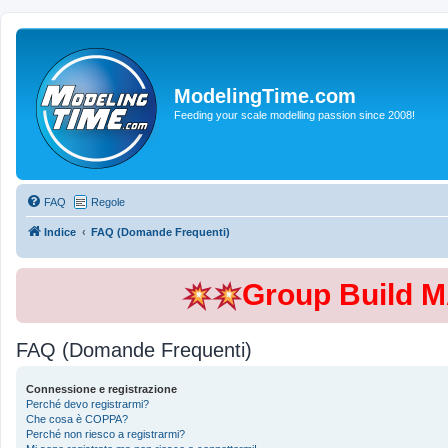
ModelingTime.com
Feeding your scale modelling passion since 2008!
FAQ
Regole
Indice
FAQ (Domande Frequenti)
Group Build 
FAQ (Domande Frequenti)
Connessione e registrazione
Perché devo registrarmi?
Che cosa è COPPA?
Perché non riesco a registrarmi?