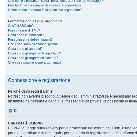
Che cos’è il pulsante “Salva” nella finestra di invio dei messaggi?
Perché il mio messaggio deve essere approvato?
Come posso spostare in cima un mio argomento?
Formattazione e tipi di argomenti
Cos’è il BBCode?
Posso usare l’HTML?
Cosa sono le emoticon?
Posso inserire delle immagini?
Che cosa sono gli annunci globali?
Cosa sono gli annunci?
Cosa sono gli argomenti importanti?
Cosa sono gli argomenti bloccati?
Che cosa sono le icone argomento?
Connessione e registrazione
Perché devo registrarmi?
Potresti non averne bisogno: dipende dagli amministratori se è necessario regis
un’immagine personale definibile, messaggistica privata, la possibilità di invia
Top
Che cosa è COPPA?
COPPA, o Legge sulla Privacy per la protezione dei minori del 1998, è una legge
parte del genitore o tutore legale, permettendo la registrazione delle informazi