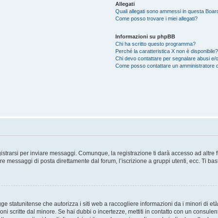
Allegati
Quali allegati sono ammessi in questa Boar
Come posso trovare i miei allegati?
Informazioni su phpBB
Chi ha scritto questo programma?
Perché la caratteristica X non è disponibile?
Chi devo contattare per segnalare abusi e/o
Come posso contattare un amministratore 
trarsi per inviare messaggi. Comunque, la registrazione ti darà accesso ad altre fun
re messaggi di posta direttamente dal forum, l’iscrizione a gruppi utenti, ecc. Ti ba
 statunitense che autorizza i siti web a raccogliere informazioni da i minori di età
oni scritte dal minore. Se hai dubbi o incertezze, mettiti in contatto con un consule