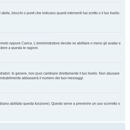
, blocchi o punti che indicano quanti interventi hai scritto o il tuo livello.
 Remoto oppure Carica. L’amministratore decide se abilitare o meno gli avatar e
dere a questa le ragioni.
tratori. In genere, non puoi cambiare direttamente il tuo livello. Non abusare
probabilmente abbasserà il numero dei tuoi messaggi.
bbiano abilitato questa funzione). Questo serve a prevenire un uso scorretto o