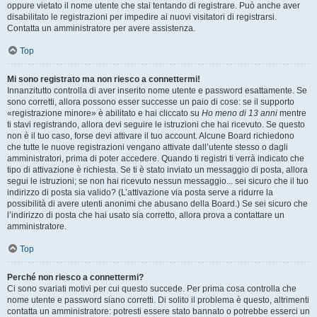
oppure vietato il nome utente che stai tentando di registrare. Può anche aver
disabilitato le registrazioni per impedire ai nuovi visitatori di registrarsi.
Contatta un amministratore per avere assistenza.
Top
Mi sono registrato ma non riesco a connettermi!
Innanzitutto controlla di aver inserito nome utente e password esattamente. Se
sono corretti, allora possono esser successe un paio di cose: se il supporto
«registrazione minore» è abilitato e hai cliccato su
Ho meno di 13 anni
mentre
ti stavi registrando, allora devi seguire le istruzioni che hai ricevuto. Se questo
non è il tuo caso, forse devi attivare il tuo account. Alcune Board richiedono
che tutte le nuove registrazioni vengano attivate dall’utente stesso o dagli
amministratori, prima di poter accedere. Quando ti registri ti verrà indicato che
tipo di attivazione è richiesta. Se ti è stato inviato un messaggio di posta, allora
segui le istruzioni; se non hai ricevuto nessun messaggio... sei sicuro che il tuo
indirizzo di posta sia valido? (L’attivazione via posta serve a ridurre la
possibilità di avere utenti anonimi che abusano della Board.) Se sei sicuro che
l’indirizzo di posta che hai usato sia corretto, allora prova a contattare un
amministratore.
Top
Perché non riesco a connettermi?
Ci sono svariati motivi per cui questo succede. Per prima cosa controlla che
nome utente e password siano corretti. Di solito il problema è questo, altrimenti
contatta un amministratore: potresti essere stato bannato o potrebbe esserci un