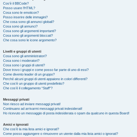
Cos’è il BBCode?
Posso usare l’HTML?
Cosa sono le emoticon?
Posso inserire delle immagini?
Che cosa sono gli annunci globali?
Cosa sono gli annunci?
Cosa sono gli argomenti importanti?
Cosa sono gli argomenti bloccati?
Che cosa sono le icone argomento?
Livelli e gruppi di utenti
Cosa sono gli amministratori?
Cosa sono i moderatori?
Cosa sono i gruppi di utenti?
Dove trovo i gruppi e come posso far parte di uno di essi?
Come divento leader di un gruppo?
Perché alcuni gruppi di utenti appaiono in colori differenti?
Che cos’è un gruppo di utenti predefinito?
Che cos’è il collegamento “Staff”?
Messaggi privati
Non riesco ad inviare messaggi privati!
Continuano ad arrivarmi messaggi privati indesiderati!
Ho ricevuto un messaggio di posta indesiderata o spam da qualcuno in questa Board!
Amici e ignorati
Che cos’è la mia lista amici e ignorati?
Come posso aggiungere o rimuovere un utente dalla mia lista amici o ignorati?