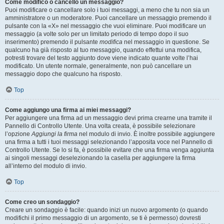
Come modifico o cancello un messaggio?
Puoi modificare o cancellare solo i tuoi messaggi, a meno che tu non sia un
amministratore o un moderatore. Puoi cancellare un messaggio premendo il
pulsante con la «X» nel messaggio che vuoi eliminare. Puoi modificare un
messaggio (a volte solo per un limitato periodo di tempo dopo il suo
inserimento) premendo il pulsante
modifica
nel messaggio in questione. Se
qualcuno ha già risposto al tuo messaggio, quando effettui una modifica,
potresti trovare del testo aggiunto dove viene indicato quante volte l’hai
modificato. Un utente normale, generalmente, non può cancellare un
messaggio dopo che qualcuno ha risposto.
Top
Come aggiungo una firma ai miei messaggi?
Per aggiungere una firma ad un messaggio devi prima crearne una tramite il
Pannello di Controllo Utente. Una volta creata, è possibile selezionare
l’opzione
Aggiungi la firma
nel modulo di invio. È inoltre possibile aggiungere
una firma a tutti i tuoi messaggi selezionando l’apposita voce nel Pannello di
Controllo Utente. Se lo si fa, è possibile evitare che una firma venga aggiunta
ai singoli messaggi deselezionando la casella per aggiungere la firma
all’interno del modulo di invio.
Top
Come creo un sondaggio?
Creare un sondaggio è facile: quando inizi un nuovo argomento (o quando
modifichi il primo messaggio di un argomento, se ti è permesso) dovresti