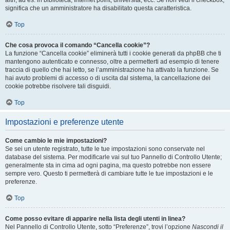
altri, ad es. in biblioteca, Internet point, università, ecc. Se non vedi il checkbox,
significa che un amministratore ha disabilitato questa caratteristica.
Top
Che cosa provoca il comando “Cancella cookie”?
La funzione “Cancella cookie” eliminerà tutti i cookie generati da phpBB che ti
mantengono autenticato e connesso, oltre a permetterti ad esempio di tenere
traccia di quello che hai letto, se l’amministrazione ha attivato la funzione. Se
hai avuto problemi di accesso o di uscita dal sistema, la cancellazione dei
cookie potrebbe risolvere tali disguidi.
Top
Impostazioni e preferenze utente
Come cambio le mie impostazioni?
Se sei un utente registrato, tutte le tue impostazioni sono conservate nel
database del sistema. Per modificarle vai sul tuo Pannello di Controllo Utente;
generalmente sta in cima ad ogni pagina, ma questo potrebbe non essere
sempre vero. Questo ti permetterà di cambiare tutte le tue impostazioni e le
preferenze.
Top
Come posso evitare di apparire nella lista degli utenti in linea?
Nel Pannello di Controllo Utente, sotto “Preferenze”, trovi l’opzione
Nascondi il