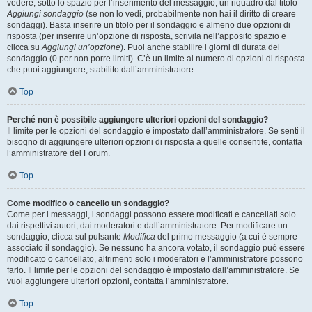
vedere, sotto lo spazio per l’inserimento del messaggio, un riquadro dal titolo
Aggiungi sondaggio
(se non lo vedi, probabilmente non hai il diritto di creare
sondaggi). Basta inserire un titolo per il sondaggio e almeno due opzioni di
risposta (per inserire un’opzione di risposta, scrivila nell’apposito spazio e
clicca su
Aggiungi un’opzione
). Puoi anche stabilire i giorni di durata del
sondaggio (0 per non porre limiti). C’è un limite al numero di opzioni di risposta
che puoi aggiungere, stabilito dall’amministratore.
Top
Perché non è possibile aggiungere ulteriori opzioni del sondaggio?
Il limite per le opzioni del sondaggio è impostato dall’amministratore. Se senti il
bisogno di aggiungere ulteriori opzioni di risposta a quelle consentite, contatta
l’amministratore del Forum.
Top
Come modifico o cancello un sondaggio?
Come per i messaggi, i sondaggi possono essere modificati e cancellati solo
dai rispettivi autori, dai moderatori e dall’amministratore. Per modificare un
sondaggio, clicca sul pulsante
Modifica
del primo messaggio (a cui è sempre
associato il sondaggio). Se nessuno ha ancora votato, il sondaggio può essere
modificato o cancellato, altrimenti solo i moderatori e l’amministratore possono
farlo. Il limite per le opzioni del sondaggio è impostato dall’amministratore. Se
vuoi aggiungere ulteriori opzioni, contatta l’amministratore.
Top