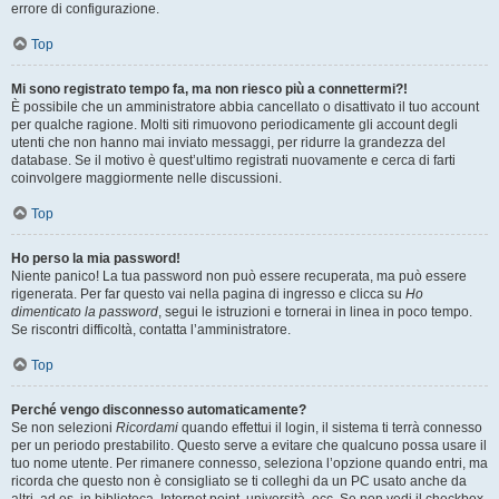
errore di configurazione.
Top
Mi sono registrato tempo fa, ma non riesco più a connettermi?!
È possibile che un amministratore abbia cancellato o disattivato il tuo account
per qualche ragione. Molti siti rimuovono periodicamente gli account degli
utenti che non hanno mai inviato messaggi, per ridurre la grandezza del
database. Se il motivo è quest’ultimo registrati nuovamente e cerca di farti
coinvolgere maggiormente nelle discussioni.
Top
Ho perso la mia password!
Niente panico! La tua password non può essere recuperata, ma può essere
rigenerata. Per far questo vai nella pagina di ingresso e clicca su
Ho
dimenticato la password
, segui le istruzioni e tornerai in linea in poco tempo.
Se riscontri difficoltà, contatta l’amministratore.
Top
Perché vengo disconnesso automaticamente?
Se non selezioni
Ricordami
quando effettui il login, il sistema ti terrà connesso
per un periodo prestabilito. Questo serve a evitare che qualcuno possa usare il
tuo nome utente. Per rimanere connesso, seleziona l’opzione quando entri, ma
ricorda che questo non è consigliato se ti colleghi da un PC usato anche da