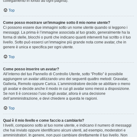
collegamento in fondo ad ogni pagina).
Top
Come posso mostrare un’immagine sotto il mio nome utente?
Ci possono essere due immagini sotto un nome utente quando si leggono i
messaggi. La prima è l’immagine associata al tuo grado, generalmente ha la
forma di stelle, blocchi o punti che indicano quanti interventi hai scritto o il tuo
livello. Sotto può esserci un’immagine più grande nota come avatar, che in
genere è unica e specifica per ogni utente.
Top
Come posso inserire un avatar?
All’interno del tuo Pannello di Controllo Utente, sotto “Profilo” è possibile
aggiungere un avatar utilizzando uno dei seguenti quattro metodi: Gravatar,
Galleria, Remoto oppure Carica. L’amministratore decide se abilitare o meno
gli avatar e decide anche il modo in cui gli avatar sono messi a disposizione.
Se non ti è concesso l’uso degli avatar, allora è una decisione
dell’amministrazione, e devi chiedere a questa le ragioni.
Top
Qual è il mio livello e come faccio a cambiarlo?
I livelli, compaiono sotto al tuo nome utente, e indicano il numero di messaggi
che hai inviato oppure identificano alcuni utenti, ad esempio, moderatori e
amministratori. In genere, non puoi cambiare direttamente il tuo livello. Non