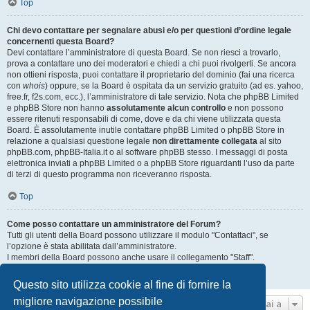
Top
Chi devo contattare per segnalare abusi e/o per questioni d’ordine legale
concernenti questa Board?
Devi contattare l’amministratore di questa Board. Se non riesci a trovarlo,
prova a contattare uno dei moderatori e chiedi a chi puoi rivolgerti. Se ancora
non ottieni risposta, puoi contattare il proprietario del dominio (fai una ricerca
con
whois
) oppure, se la Board è ospitata da un servizio gratuito (ad es. yahoo,
free.fr, f2s.com, ecc.), l’amministratore di tale servizio. Nota che phpBB Limited
e phpBB Store non hanno
assolutamente alcun controllo
e non possono
essere ritenuti responsabili di come, dove e da chi viene utilizzata questa
Board. È assolutamente inutile contattare phpBB Limited o phpBB Store in
relazione a qualsiasi questione legale
non direttamente collegata
al sito
phpBB.com, phpBB-Italia.it o al software phpBB stesso. I messaggi di posta
elettronica inviati a phpBB Limited o a phpBB Store riguardanti l’uso da parte
di terzi di questo programma non riceveranno risposta.
Top
Come posso contattare un amministratore del Forum?
Tutti gli utenti della Board possono utilizzare il modulo "Contattaci", se
l’opzione è stata abilitata dall’amministratore.
I membri della Board possono anche usare il collegamento "Staff".
Top
Questo sito utilizza cookie al fine di fornire la
migliore navigazione possibile
Vai a