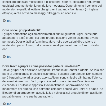
cancellare qualsiasi messaggio e di chiudere, riaprire, spostare o rimuovere
qualsiasi argomento del forum da loro moderato. Generalmente il compito dei
moderatori è quello di evitare che gli utenti vadano «fuori tema» (in inglese,
off-topic
) o che scrivano messaggi oltraggiosi ed offensivi.
Top
Cosa sono i gruppi di utenti?
I gruppi permettono agli amministratori di riunire gli utenti. Ogni utente può
appartenere a più gruppi e a ogni gruppo possono venire assegnati diversi
permessi. Questo facilita l’amministratore nelle operazioni di creazione di
moderatori per un forum, o di concessione di permessi per un forum privato,
ecc.
Top
Dove trovo i gruppi e come posso far parte di uno di essi?
Trovi i gruppi nella sezione
Gruppi
nel Pannello di Controllo Utente. Se vuoi far
parte di uno di questi procedi cliccando sul pulsante appropriato. Non sempre
però i gruppi sono ad
accesso aperto
. Alcuni sono chiusi e altri hanno l’elenco
dei membri nascosto. Se il gruppo è aperto, puoi chiedere l’ammissione
cliccando sul pulsante apposito. Dovrai ottenere l’approvazione del
moderatore del gruppo, che potrebbe chiederti perché vuoi unirti al gruppo. Se
il leader di un gruppo non accetta la tua richiesta, sei pregato di non assillarlo:
probabilmente ha le sue buone ragioni.
Top