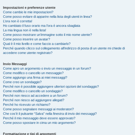
Impostazioni e preferenze utente
Come cambio le mie impostazioni?
Come posso evitare di apparire nella lista degli utenti in linea?
L’ora non è corretta!
Ho cambiato il fuso orario ma l’ora è ancora sbagliata
La mia lingua non è nella lista!
Come posso mostrare un’immagine sotto il mio nome utente?
Come posso inserire un avatar?
Qual è il mio livello e come faccio a cambiarlo?
Perché quando clicco sul collegamento all’indirizzo di posta di un utente mi chiede di
accedere come utente registrato?
Invio Messaggi
Come apro un argomento o invio un messaggio in un forum?
Come modifico o cancello un messaggio?
Come aggiungo una firma ai miei messaggi?
Come creo un sondaggio?
Perché non è possibile aggiungere ulteriori opzioni del sondaggio?
Come modifico o cancello un sondaggio?
Perché non riesco ad accedere a un forum?
Perché non riesco ad aggiungere allegati?
Perché ho ricevuto un richiamo?
Come posso segnalare messaggi ai moderatori?
Che cos’è il pulsante “Salva” nella finestra di invio dei messaggi?
Perché il mio messaggio deve essere approvato?
Come posso spostare in cima un mio argomento?
Formattazione e tipi di argomenti