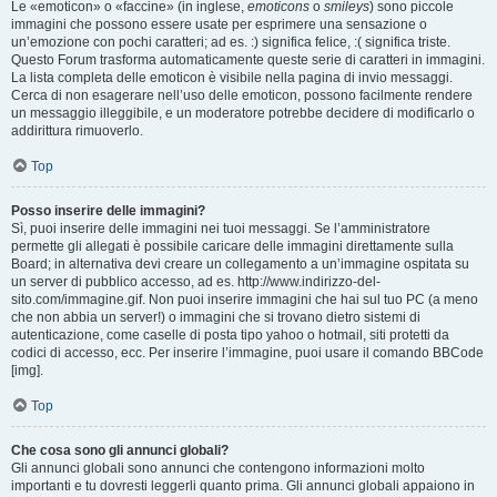
Le «emoticon» o «faccine» (in inglese,
emoticons
o
smileys
) sono piccole
immagini che possono essere usate per esprimere una sensazione o
un’emozione con pochi caratteri; ad es. :) significa felice, :( significa triste.
Questo Forum trasforma automaticamente queste serie di caratteri in immagini.
La lista completa delle emoticon è visibile nella pagina di invio messaggi.
Cerca di non esagerare nell’uso delle emoticon, possono facilmente rendere
un messaggio illeggibile, e un moderatore potrebbe decidere di modificarlo o
addirittura rimuoverlo.
Top
Posso inserire delle immagini?
Sì, puoi inserire delle immagini nei tuoi messaggi. Se l’amministratore
permette gli allegati è possibile caricare delle immagini direttamente sulla
Board; in alternativa devi creare un collegamento a un’immagine ospitata su
un server di pubblico accesso, ad es. http://www.indirizzo-del-
sito.com/immagine.gif. Non puoi inserire immagini che hai sul tuo PC (a meno
che non abbia un server!) o immagini che si trovano dietro sistemi di
autenticazione, come caselle di posta tipo yahoo o hotmail, siti protetti da
codici di accesso, ecc. Per inserire l’immagine, puoi usare il comando BBCode
[img].
Top
Che cosa sono gli annunci globali?
Gli annunci globali sono annunci che contengono informazioni molto
importanti e tu dovresti leggerli quanto prima. Gli annunci globali appaiono in