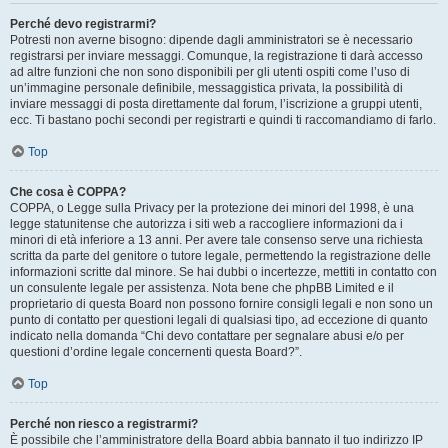
Perché devo registrarmi?
Potresti non averne bisogno: dipende dagli amministratori se è necessario
registrarsi per inviare messaggi. Comunque, la registrazione ti darà accesso
ad altre funzioni che non sono disponibili per gli utenti ospiti come l’uso di
un’immagine personale definibile, messaggistica privata, la possibilità di
inviare messaggi di posta direttamente dal forum, l’iscrizione a gruppi utenti,
ecc. Ti bastano pochi secondi per registrarti e quindi ti raccomandiamo di farlo.
Top
Che cosa è COPPA?
COPPA, o Legge sulla Privacy per la protezione dei minori del 1998, è una
legge statunitense che autorizza i siti web a raccogliere informazioni da i
minori di età inferiore a 13 anni. Per avere tale consenso serve una richiesta
scritta da parte del genitore o tutore legale, permettendo la registrazione delle
informazioni scritte dal minore. Se hai dubbi o incertezze, mettiti in contatto con
un consulente legale per assistenza. Nota bene che phpBB Limited e il
proprietario di questa Board non possono fornire consigli legali e non sono un
punto di contatto per questioni legali di qualsiasi tipo, ad eccezione di quanto
indicato nella domanda “Chi devo contattare per segnalare abusi e/o per
questioni d’ordine legale concernenti questa Board?”.
Top
Perché non riesco a registrarmi?
È possibile che l’amministratore della Board abbia bannato il tuo indirizzo IP