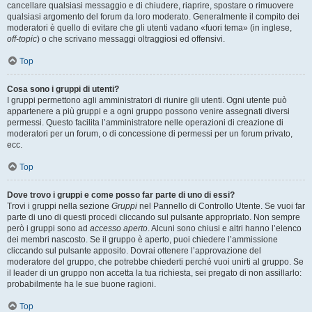
cancellare qualsiasi messaggio e di chiudere, riaprire, spostare o rimuovere
qualsiasi argomento del forum da loro moderato. Generalmente il compito dei
moderatori è quello di evitare che gli utenti vadano «fuori tema» (in inglese,
off-topic
) o che scrivano messaggi oltraggiosi ed offensivi.
Top
Cosa sono i gruppi di utenti?
I gruppi permettono agli amministratori di riunire gli utenti. Ogni utente può
appartenere a più gruppi e a ogni gruppo possono venire assegnati diversi
permessi. Questo facilita l’amministratore nelle operazioni di creazione di
moderatori per un forum, o di concessione di permessi per un forum privato,
ecc.
Top
Dove trovo i gruppi e come posso far parte di uno di essi?
Trovi i gruppi nella sezione
Gruppi
nel Pannello di Controllo Utente. Se vuoi far
parte di uno di questi procedi cliccando sul pulsante appropriato. Non sempre
però i gruppi sono ad
accesso aperto
. Alcuni sono chiusi e altri hanno l’elenco
dei membri nascosto. Se il gruppo è aperto, puoi chiedere l’ammissione
cliccando sul pulsante apposito. Dovrai ottenere l’approvazione del
moderatore del gruppo, che potrebbe chiederti perché vuoi unirti al gruppo. Se
il leader di un gruppo non accetta la tua richiesta, sei pregato di non assillarlo:
probabilmente ha le sue buone ragioni.
Top