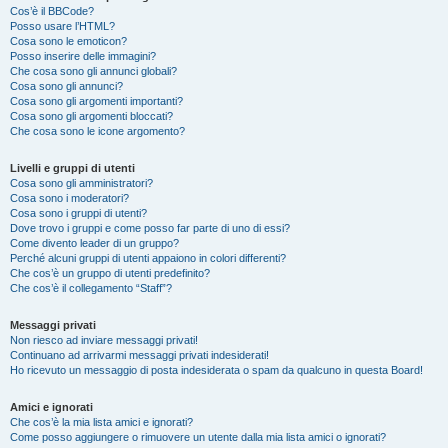
Cos’è il BBCode?
Posso usare l’HTML?
Cosa sono le emoticon?
Posso inserire delle immagini?
Che cosa sono gli annunci globali?
Cosa sono gli annunci?
Cosa sono gli argomenti importanti?
Cosa sono gli argomenti bloccati?
Che cosa sono le icone argomento?
Livelli e gruppi di utenti
Cosa sono gli amministratori?
Cosa sono i moderatori?
Cosa sono i gruppi di utenti?
Dove trovo i gruppi e come posso far parte di uno di essi?
Come divento leader di un gruppo?
Perché alcuni gruppi di utenti appaiono in colori differenti?
Che cos’è un gruppo di utenti predefinito?
Che cos’è il collegamento “Staff”?
Messaggi privati
Non riesco ad inviare messaggi privati!
Continuano ad arrivarmi messaggi privati indesiderati!
Ho ricevuto un messaggio di posta indesiderata o spam da qualcuno in questa Board!
Amici e ignorati
Che cos’è la mia lista amici e ignorati?
Come posso aggiungere o rimuovere un utente dalla mia lista amici o ignorati?