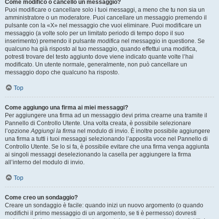
Come modifico o cancello un messaggio?
Puoi modificare o cancellare solo i tuoi messaggi, a meno che tu non sia un
amministratore o un moderatore. Puoi cancellare un messaggio premendo il
pulsante con la «X» nel messaggio che vuoi eliminare. Puoi modificare un
messaggio (a volte solo per un limitato periodo di tempo dopo il suo
inserimento) premendo il pulsante
modifica
nel messaggio in questione. Se
qualcuno ha già risposto al tuo messaggio, quando effettui una modifica,
potresti trovare del testo aggiunto dove viene indicato quante volte l’hai
modificato. Un utente normale, generalmente, non può cancellare un
messaggio dopo che qualcuno ha risposto.
Top
Come aggiungo una firma ai miei messaggi?
Per aggiungere una firma ad un messaggio devi prima crearne una tramite il
Pannello di Controllo Utente. Una volta creata, è possibile selezionare
l’opzione
Aggiungi la firma
nel modulo di invio. È inoltre possibile aggiungere
una firma a tutti i tuoi messaggi selezionando l’apposita voce nel Pannello di
Controllo Utente. Se lo si fa, è possibile evitare che una firma venga aggiunta
ai singoli messaggi deselezionando la casella per aggiungere la firma
all’interno del modulo di invio.
Top
Come creo un sondaggio?
Creare un sondaggio è facile: quando inizi un nuovo argomento (o quando
modifichi il primo messaggio di un argomento, se ti è permesso) dovresti