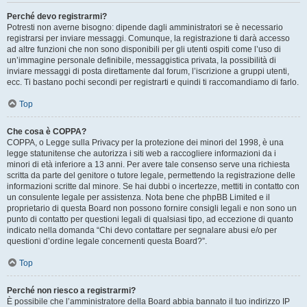
Perché devo registrarmi?
Potresti non averne bisogno: dipende dagli amministratori se è necessario
registrarsi per inviare messaggi. Comunque, la registrazione ti darà accesso
ad altre funzioni che non sono disponibili per gli utenti ospiti come l’uso di
un’immagine personale definibile, messaggistica privata, la possibilità di
inviare messaggi di posta direttamente dal forum, l’iscrizione a gruppi utenti,
ecc. Ti bastano pochi secondi per registrarti e quindi ti raccomandiamo di farlo.
Top
Che cosa è COPPA?
COPPA, o Legge sulla Privacy per la protezione dei minori del 1998, è una
legge statunitense che autorizza i siti web a raccogliere informazioni da i
minori di età inferiore a 13 anni. Per avere tale consenso serve una richiesta
scritta da parte del genitore o tutore legale, permettendo la registrazione delle
informazioni scritte dal minore. Se hai dubbi o incertezze, mettiti in contatto con
un consulente legale per assistenza. Nota bene che phpBB Limited e il
proprietario di questa Board non possono fornire consigli legali e non sono un
punto di contatto per questioni legali di qualsiasi tipo, ad eccezione di quanto
indicato nella domanda “Chi devo contattare per segnalare abusi e/o per
questioni d’ordine legale concernenti questa Board?”.
Top
Perché non riesco a registrarmi?
È possibile che l’amministratore della Board abbia bannato il tuo indirizzo IP