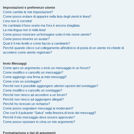
Impostazioni e preferenze utente
Come cambio le mie impostazioni?
Come posso evitare di apparire nella lista degli utenti in linea?
L’ora non è corretta!
Ho cambiato il fuso orario ma l’ora è ancora sbagliata
La mia lingua non è nella lista!
Come posso mostrare un’immagine sotto il mio nome utente?
Come posso inserire un avatar?
Qual è il mio livello e come faccio a cambiarlo?
Perché quando clicco sul collegamento all’indirizzo di posta di un utente mi chiede di
accedere come utente registrato?
Invio Messaggi
Come apro un argomento o invio un messaggio in un forum?
Come modifico o cancello un messaggio?
Come aggiungo una firma ai miei messaggi?
Come creo un sondaggio?
Perché non è possibile aggiungere ulteriori opzioni del sondaggio?
Come modifico o cancello un sondaggio?
Perché non riesco ad accedere a un forum?
Perché non riesco ad aggiungere allegati?
Perché ho ricevuto un richiamo?
Come posso segnalare messaggi ai moderatori?
Che cos’è il pulsante “Salva” nella finestra di invio dei messaggi?
Perché il mio messaggio deve essere approvato?
Come posso spostare in cima un mio argomento?
Formattazione e tipi di argomenti