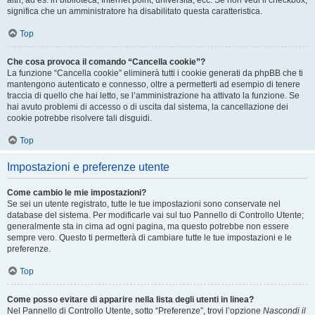
altri, ad es. in biblioteca, Internet point, università, ecc. Se non vedi il checkbox,
significa che un amministratore ha disabilitato questa caratteristica.
Top
Che cosa provoca il comando “Cancella cookie”?
La funzione “Cancella cookie” eliminerà tutti i cookie generati da phpBB che ti
mantengono autenticato e connesso, oltre a permetterti ad esempio di tenere
traccia di quello che hai letto, se l’amministrazione ha attivato la funzione. Se
hai avuto problemi di accesso o di uscita dal sistema, la cancellazione dei
cookie potrebbe risolvere tali disguidi.
Top
Impostazioni e preferenze utente
Come cambio le mie impostazioni?
Se sei un utente registrato, tutte le tue impostazioni sono conservate nel
database del sistema. Per modificarle vai sul tuo Pannello di Controllo Utente;
generalmente sta in cima ad ogni pagina, ma questo potrebbe non essere
sempre vero. Questo ti permetterà di cambiare tutte le tue impostazioni e le
preferenze.
Top
Come posso evitare di apparire nella lista degli utenti in linea?
Nel Pannello di Controllo Utente, sotto “Preferenze”, trovi l’opzione
Nascondi il