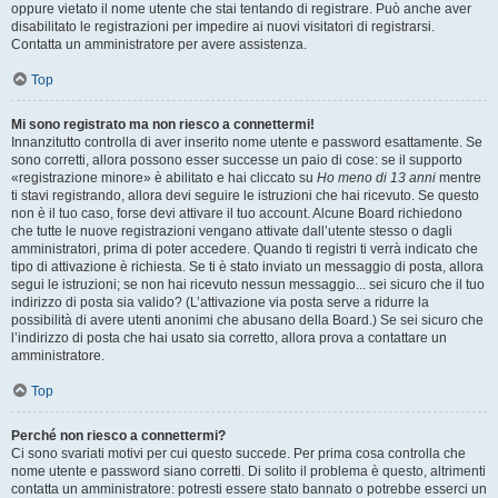
oppure vietato il nome utente che stai tentando di registrare. Può anche aver
disabilitato le registrazioni per impedire ai nuovi visitatori di registrarsi.
Contatta un amministratore per avere assistenza.
Top
Mi sono registrato ma non riesco a connettermi!
Innanzitutto controlla di aver inserito nome utente e password esattamente. Se
sono corretti, allora possono esser successe un paio di cose: se il supporto
«registrazione minore» è abilitato e hai cliccato su
Ho meno di 13 anni
mentre
ti stavi registrando, allora devi seguire le istruzioni che hai ricevuto. Se questo
non è il tuo caso, forse devi attivare il tuo account. Alcune Board richiedono
che tutte le nuove registrazioni vengano attivate dall’utente stesso o dagli
amministratori, prima di poter accedere. Quando ti registri ti verrà indicato che
tipo di attivazione è richiesta. Se ti è stato inviato un messaggio di posta, allora
segui le istruzioni; se non hai ricevuto nessun messaggio... sei sicuro che il tuo
indirizzo di posta sia valido? (L’attivazione via posta serve a ridurre la
possibilità di avere utenti anonimi che abusano della Board.) Se sei sicuro che
l’indirizzo di posta che hai usato sia corretto, allora prova a contattare un
amministratore.
Top
Perché non riesco a connettermi?
Ci sono svariati motivi per cui questo succede. Per prima cosa controlla che
nome utente e password siano corretti. Di solito il problema è questo, altrimenti
contatta un amministratore: potresti essere stato bannato o potrebbe esserci un