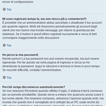
errore di configurazione.
Top
Mi sono registrato tempo fa, ma non riesco più a connettermi?!
È possibile che un amministratore abbia cancellato o disattivato il tuo account
per qualche ragione. Molti siti rimuovono periodicamente gli account degli
utenti che non hanno mai inviato messaggi, per ridurre la grandezza del
database. Se il motivo è quest’ultimo registrati nuovamente e cerca di farti
coinvolgere maggiormente nelle discussioni.
Top
Ho perso la mia password!
Niente panico! La tua password non può essere recuperata, ma può essere
rigenerata. Per far questo vai nella pagina di ingresso e clicca su
Ho
dimenticato la password
, segui le istruzioni e tornerai in linea in poco tempo.
Se riscontri difficoltà, contatta l’amministratore.
Top
Perché vengo disconnesso automaticamente?
Se non selezioni
Ricordami
quando effettui il login, il sistema ti terrà connesso
per un periodo prestabilito. Questo serve a evitare che qualcuno possa usare il
tuo nome utente. Per rimanere connesso, seleziona l’opzione quando entri, ma
ricorda che questo non è consigliato se ti colleghi da un PC usato anche da