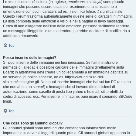
Le «emoticon» o «faccine» (in inglese,
emoticons
o
smileys
) sono piccole
immagini che possono essere usate per esprimere una sensazione o
un’emozione con pochi caratteri; ad es. :) significa felice, :( significa triste.
Questo Forum trasforma automaticamente queste serie di caratteri in immagini.
La lista completa delle emoticon è visibile nella pagina di invio messaggi.
Cerca di non esagerare nell’uso delle emoticon, possono facilmente rendere
un messaggio illeggibile, e un moderatore potrebbe decidere di modificarlo o
addirittura rimuoverlo.
Top
Posso inserire delle immagini?
Sì, puoi inserire delle immagini nei tuoi messaggi. Se l’amministratore
permette gli allegati è possibile caricare delle immagini direttamente sulla
Board; in alternativa devi creare un collegamento a un’immagine ospitata su
un server di pubblico accesso, ad es. http://www.indirizzo-del-
sito.com/immagine.gif. Non puoi inserire immagini che hai sul tuo PC (a meno
che non abbia un server!) o immagini che si trovano dietro sistemi di
autenticazione, come caselle di posta tipo yahoo o hotmail, siti protetti da
codici di accesso, ecc. Per inserire l’immagine, puoi usare il comando BBCode
[img].
Top
Che cosa sono gli annunci globali?
Gli annunci globali sono annunci che contengono informazioni molto
importanti e tu dovresti leggerli quanto prima. Gli annunci globali appaiono in