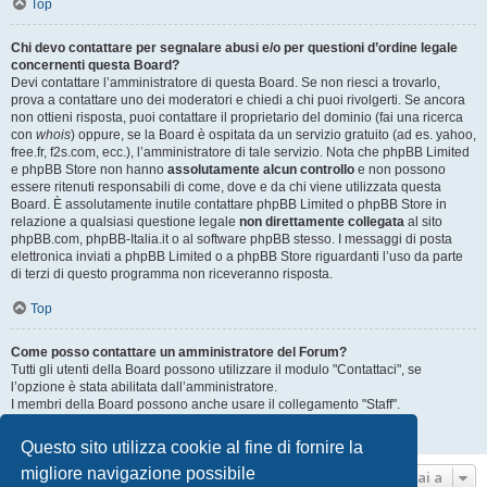
Top
Chi devo contattare per segnalare abusi e/o per questioni d’ordine legale
concernenti questa Board?
Devi contattare l’amministratore di questa Board. Se non riesci a trovarlo,
prova a contattare uno dei moderatori e chiedi a chi puoi rivolgerti. Se ancora
non ottieni risposta, puoi contattare il proprietario del dominio (fai una ricerca
con
whois
) oppure, se la Board è ospitata da un servizio gratuito (ad es. yahoo,
free.fr, f2s.com, ecc.), l’amministratore di tale servizio. Nota che phpBB Limited
e phpBB Store non hanno
assolutamente alcun controllo
e non possono
essere ritenuti responsabili di come, dove e da chi viene utilizzata questa
Board. È assolutamente inutile contattare phpBB Limited o phpBB Store in
relazione a qualsiasi questione legale
non direttamente collegata
al sito
phpBB.com, phpBB-Italia.it o al software phpBB stesso. I messaggi di posta
elettronica inviati a phpBB Limited o a phpBB Store riguardanti l’uso da parte
di terzi di questo programma non riceveranno risposta.
Top
Come posso contattare un amministratore del Forum?
Tutti gli utenti della Board possono utilizzare il modulo "Contattaci", se
l’opzione è stata abilitata dall’amministratore.
I membri della Board possono anche usare il collegamento "Staff".
Top
Questo sito utilizza cookie al fine di fornire la
migliore navigazione possibile
Vai a