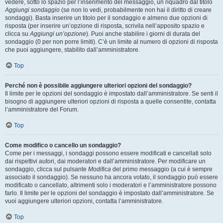
vedere, sotto lo spazio per l’inserimento del messaggio, un riquadro dal titolo
Aggiungi sondaggio
(se non lo vedi, probabilmente non hai il diritto di creare
sondaggi). Basta inserire un titolo per il sondaggio e almeno due opzioni di
risposta (per inserire un’opzione di risposta, scrivila nell’apposito spazio e
clicca su
Aggiungi un’opzione
). Puoi anche stabilire i giorni di durata del
sondaggio (0 per non porre limiti). C’è un limite al numero di opzioni di risposta
che puoi aggiungere, stabilito dall’amministratore.
Top
Perché non è possibile aggiungere ulteriori opzioni del sondaggio?
Il limite per le opzioni del sondaggio è impostato dall’amministratore. Se senti il
bisogno di aggiungere ulteriori opzioni di risposta a quelle consentite, contatta
l’amministratore del Forum.
Top
Come modifico o cancello un sondaggio?
Come per i messaggi, i sondaggi possono essere modificati e cancellati solo
dai rispettivi autori, dai moderatori e dall’amministratore. Per modificare un
sondaggio, clicca sul pulsante
Modifica
del primo messaggio (a cui è sempre
associato il sondaggio). Se nessuno ha ancora votato, il sondaggio può essere
modificato o cancellato, altrimenti solo i moderatori e l’amministratore possono
farlo. Il limite per le opzioni del sondaggio è impostato dall’amministratore. Se
vuoi aggiungere ulteriori opzioni, contatta l’amministratore.
Top