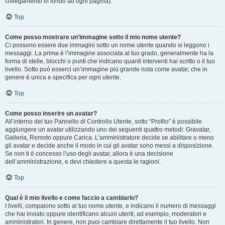
collegamento in fondo ad ogni pagina).
Top
Come posso mostrare un’immagine sotto il mio nome utente?
Ci possono essere due immagini sotto un nome utente quando si leggono i
messaggi. La prima è l’immagine associata al tuo grado, generalmente ha la
forma di stelle, blocchi o punti che indicano quanti interventi hai scritto o il tuo
livello. Sotto può esserci un’immagine più grande nota come avatar, che in
genere è unica e specifica per ogni utente.
Top
Come posso inserire un avatar?
All’interno del tuo Pannello di Controllo Utente, sotto “Profilo” è possibile
aggiungere un avatar utilizzando uno dei seguenti quattro metodi: Gravatar,
Galleria, Remoto oppure Carica. L’amministratore decide se abilitare o meno
gli avatar e decide anche il modo in cui gli avatar sono messi a disposizione.
Se non ti è concesso l’uso degli avatar, allora è una decisione
dell’amministrazione, e devi chiedere a questa le ragioni.
Top
Qual è il mio livello e come faccio a cambiarlo?
I livelli, compaiono sotto al tuo nome utente, e indicano il numero di messaggi
che hai inviato oppure identificano alcuni utenti, ad esempio, moderatori e
amministratori. In genere, non puoi cambiare direttamente il tuo livello. Non