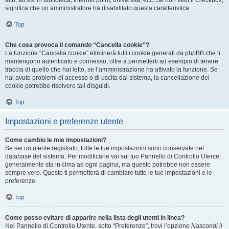
altri, ad es. in biblioteca, Internet point, università, ecc. Se non vedi il checkbox,
significa che un amministratore ha disabilitato questa caratteristica.
Top
Che cosa provoca il comando “Cancella cookie”?
La funzione “Cancella cookie” eliminerà tutti i cookie generati da phpBB che ti
mantengono autenticato e connesso, oltre a permetterti ad esempio di tenere
traccia di quello che hai letto, se l’amministrazione ha attivato la funzione. Se
hai avuto problemi di accesso o di uscita dal sistema, la cancellazione dei
cookie potrebbe risolvere tali disguidi.
Top
Impostazioni e preferenze utente
Come cambio le mie impostazioni?
Se sei un utente registrato, tutte le tue impostazioni sono conservate nel
database del sistema. Per modificarle vai sul tuo Pannello di Controllo Utente;
generalmente sta in cima ad ogni pagina, ma questo potrebbe non essere
sempre vero. Questo ti permetterà di cambiare tutte le tue impostazioni e le
preferenze.
Top
Come posso evitare di apparire nella lista degli utenti in linea?
Nel Pannello di Controllo Utente, sotto “Preferenze”, trovi l’opzione
Nascondi il