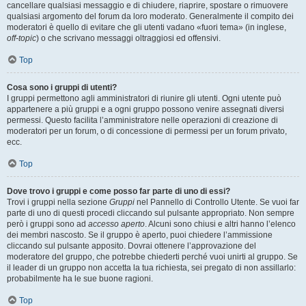
cancellare qualsiasi messaggio e di chiudere, riaprire, spostare o rimuovere
qualsiasi argomento del forum da loro moderato. Generalmente il compito dei
moderatori è quello di evitare che gli utenti vadano «fuori tema» (in inglese,
off-topic
) o che scrivano messaggi oltraggiosi ed offensivi.
Top
Cosa sono i gruppi di utenti?
I gruppi permettono agli amministratori di riunire gli utenti. Ogni utente può
appartenere a più gruppi e a ogni gruppo possono venire assegnati diversi
permessi. Questo facilita l’amministratore nelle operazioni di creazione di
moderatori per un forum, o di concessione di permessi per un forum privato,
ecc.
Top
Dove trovo i gruppi e come posso far parte di uno di essi?
Trovi i gruppi nella sezione
Gruppi
nel Pannello di Controllo Utente. Se vuoi far
parte di uno di questi procedi cliccando sul pulsante appropriato. Non sempre
però i gruppi sono ad
accesso aperto
. Alcuni sono chiusi e altri hanno l’elenco
dei membri nascosto. Se il gruppo è aperto, puoi chiedere l’ammissione
cliccando sul pulsante apposito. Dovrai ottenere l’approvazione del
moderatore del gruppo, che potrebbe chiederti perché vuoi unirti al gruppo. Se
il leader di un gruppo non accetta la tua richiesta, sei pregato di non assillarlo:
probabilmente ha le sue buone ragioni.
Top