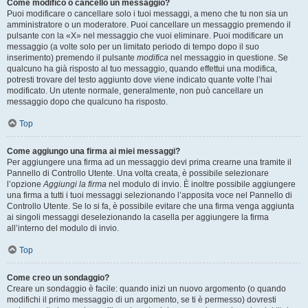
Come modifico o cancello un messaggio?
Puoi modificare o cancellare solo i tuoi messaggi, a meno che tu non sia un
amministratore o un moderatore. Puoi cancellare un messaggio premendo il
pulsante con la «X» nel messaggio che vuoi eliminare. Puoi modificare un
messaggio (a volte solo per un limitato periodo di tempo dopo il suo
inserimento) premendo il pulsante
modifica
nel messaggio in questione. Se
qualcuno ha già risposto al tuo messaggio, quando effettui una modifica,
potresti trovare del testo aggiunto dove viene indicato quante volte l’hai
modificato. Un utente normale, generalmente, non può cancellare un
messaggio dopo che qualcuno ha risposto.
Top
Come aggiungo una firma ai miei messaggi?
Per aggiungere una firma ad un messaggio devi prima crearne una tramite il
Pannello di Controllo Utente. Una volta creata, è possibile selezionare
l’opzione
Aggiungi la firma
nel modulo di invio. È inoltre possibile aggiungere
una firma a tutti i tuoi messaggi selezionando l’apposita voce nel Pannello di
Controllo Utente. Se lo si fa, è possibile evitare che una firma venga aggiunta
ai singoli messaggi deselezionando la casella per aggiungere la firma
all’interno del modulo di invio.
Top
Come creo un sondaggio?
Creare un sondaggio è facile: quando inizi un nuovo argomento (o quando
modifichi il primo messaggio di un argomento, se ti è permesso) dovresti