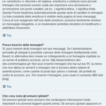
Le «emoticon» o «faccine» (in inglese,
emoticons
o
smileys
) sono piccole
immagini che possono essere usate per esprimere una sensazione o
un’emozione con pochi caratteri; ad es. :) significa felice, :( significa triste.
Questo Forum trasforma automaticamente queste serie di caratteri in immagini.
La lista completa delle emoticon è visibile nella pagina di invio messaggi.
Cerca di non esagerare nell’uso delle emoticon, possono facilmente rendere
un messaggio illeggibile, e un moderatore potrebbe decidere di modificarlo o
addirittura rimuoverlo.
Top
Posso inserire delle immagini?
Sì, puoi inserire delle immagini nei tuoi messaggi. Se l’amministratore
permette gli allegati è possibile caricare delle immagini direttamente sulla
Board; in alternativa devi creare un collegamento a un’immagine ospitata su
un server di pubblico accesso, ad es. http://www.indirizzo-del-
sito.com/immagine.gif. Non puoi inserire immagini che hai sul tuo PC (a meno
che non abbia un server!) o immagini che si trovano dietro sistemi di
autenticazione, come caselle di posta tipo yahoo o hotmail, siti protetti da
codici di accesso, ecc. Per inserire l’immagine, puoi usare il comando BBCode
[img].
Top
Che cosa sono gli annunci globali?
Gli annunci globali sono annunci che contengono informazioni molto
importanti e tu dovresti leggerli quanto prima. Gli annunci globali appaiono in