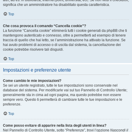
altri, ad es. in biblioteca, Internet point, università, ecc. Se non vedi il checkbox,
significa che un amministratore ha disabilitato questa caratteristica.
Top
Che cosa provoca il comando “Cancella cookie”?
La funzione “Cancella cookie” eliminerà tutti i cookie generati da phpBB che ti
mantengono autenticato e connesso, oltre a permetterti ad esempio di tenere
traccia di quello che hai letto, se l’amministrazione ha attivato la funzione. Se
hai avuto problemi di accesso o di uscita dal sistema, la cancellazione dei
cookie potrebbe risolvere tali disguidi.
Top
Impostazioni e preferenze utente
Come cambio le mie impostazioni?
Se sei un utente registrato, tutte le tue impostazioni sono conservate nel
database del sistema. Per modificarle vai sul tuo Pannello di Controllo Utente;
generalmente sta in cima ad ogni pagina, ma questo potrebbe non essere
sempre vero. Questo ti permetterà di cambiare tutte le tue impostazioni e le
preferenze.
Top
Come posso evitare di apparire nella lista degli utenti in linea?
Nel Pannello di Controllo Utente, sotto “Preferenze”, trovi l’opzione
Nascondi il