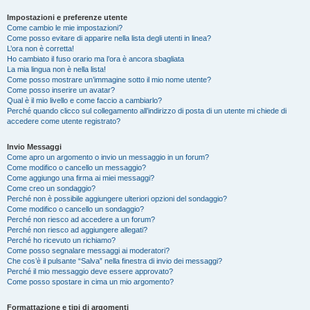
Impostazioni e preferenze utente
Come cambio le mie impostazioni?
Come posso evitare di apparire nella lista degli utenti in linea?
L’ora non è corretta!
Ho cambiato il fuso orario ma l’ora è ancora sbagliata
La mia lingua non è nella lista!
Come posso mostrare un’immagine sotto il mio nome utente?
Come posso inserire un avatar?
Qual è il mio livello e come faccio a cambiarlo?
Perché quando clicco sul collegamento all’indirizzo di posta di un utente mi chiede di
accedere come utente registrato?
Invio Messaggi
Come apro un argomento o invio un messaggio in un forum?
Come modifico o cancello un messaggio?
Come aggiungo una firma ai miei messaggi?
Come creo un sondaggio?
Perché non è possibile aggiungere ulteriori opzioni del sondaggio?
Come modifico o cancello un sondaggio?
Perché non riesco ad accedere a un forum?
Perché non riesco ad aggiungere allegati?
Perché ho ricevuto un richiamo?
Come posso segnalare messaggi ai moderatori?
Che cos’è il pulsante “Salva” nella finestra di invio dei messaggi?
Perché il mio messaggio deve essere approvato?
Come posso spostare in cima un mio argomento?
Formattazione e tipi di argomenti