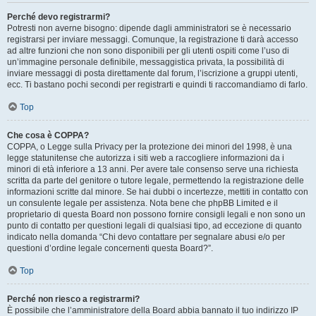
Perché devo registrarmi?
Potresti non averne bisogno: dipende dagli amministratori se è necessario
registrarsi per inviare messaggi. Comunque, la registrazione ti darà accesso
ad altre funzioni che non sono disponibili per gli utenti ospiti come l’uso di
un’immagine personale definibile, messaggistica privata, la possibilità di
inviare messaggi di posta direttamente dal forum, l’iscrizione a gruppi utenti,
ecc. Ti bastano pochi secondi per registrarti e quindi ti raccomandiamo di farlo.
Top
Che cosa è COPPA?
COPPA, o Legge sulla Privacy per la protezione dei minori del 1998, è una
legge statunitense che autorizza i siti web a raccogliere informazioni da i
minori di età inferiore a 13 anni. Per avere tale consenso serve una richiesta
scritta da parte del genitore o tutore legale, permettendo la registrazione delle
informazioni scritte dal minore. Se hai dubbi o incertezze, mettiti in contatto con
un consulente legale per assistenza. Nota bene che phpBB Limited e il
proprietario di questa Board non possono fornire consigli legali e non sono un
punto di contatto per questioni legali di qualsiasi tipo, ad eccezione di quanto
indicato nella domanda “Chi devo contattare per segnalare abusi e/o per
questioni d’ordine legale concernenti questa Board?”.
Top
Perché non riesco a registrarmi?
È possibile che l’amministratore della Board abbia bannato il tuo indirizzo IP