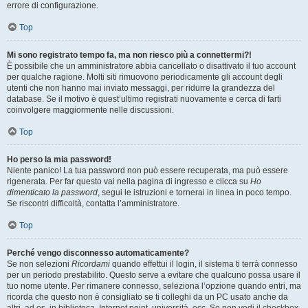
errore di configurazione.
Top
Mi sono registrato tempo fa, ma non riesco più a connettermi?!
È possibile che un amministratore abbia cancellato o disattivato il tuo account
per qualche ragione. Molti siti rimuovono periodicamente gli account degli
utenti che non hanno mai inviato messaggi, per ridurre la grandezza del
database. Se il motivo è quest’ultimo registrati nuovamente e cerca di farti
coinvolgere maggiormente nelle discussioni.
Top
Ho perso la mia password!
Niente panico! La tua password non può essere recuperata, ma può essere
rigenerata. Per far questo vai nella pagina di ingresso e clicca su
Ho
dimenticato la password
, segui le istruzioni e tornerai in linea in poco tempo.
Se riscontri difficoltà, contatta l’amministratore.
Top
Perché vengo disconnesso automaticamente?
Se non selezioni
Ricordami
quando effettui il login, il sistema ti terrà connesso
per un periodo prestabilito. Questo serve a evitare che qualcuno possa usare il
tuo nome utente. Per rimanere connesso, seleziona l’opzione quando entri, ma
ricorda che questo non è consigliato se ti colleghi da un PC usato anche da