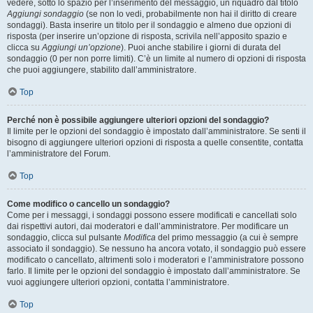
vedere, sotto lo spazio per l’inserimento del messaggio, un riquadro dal titolo
Aggiungi sondaggio
(se non lo vedi, probabilmente non hai il diritto di creare
sondaggi). Basta inserire un titolo per il sondaggio e almeno due opzioni di
risposta (per inserire un’opzione di risposta, scrivila nell’apposito spazio e
clicca su
Aggiungi un’opzione
). Puoi anche stabilire i giorni di durata del
sondaggio (0 per non porre limiti). C’è un limite al numero di opzioni di risposta
che puoi aggiungere, stabilito dall’amministratore.
Top
Perché non è possibile aggiungere ulteriori opzioni del sondaggio?
Il limite per le opzioni del sondaggio è impostato dall’amministratore. Se senti il
bisogno di aggiungere ulteriori opzioni di risposta a quelle consentite, contatta
l’amministratore del Forum.
Top
Come modifico o cancello un sondaggio?
Come per i messaggi, i sondaggi possono essere modificati e cancellati solo
dai rispettivi autori, dai moderatori e dall’amministratore. Per modificare un
sondaggio, clicca sul pulsante
Modifica
del primo messaggio (a cui è sempre
associato il sondaggio). Se nessuno ha ancora votato, il sondaggio può essere
modificato o cancellato, altrimenti solo i moderatori e l’amministratore possono
farlo. Il limite per le opzioni del sondaggio è impostato dall’amministratore. Se
vuoi aggiungere ulteriori opzioni, contatta l’amministratore.
Top