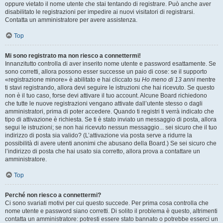
oppure vietato il nome utente che stai tentando di registrare. Può anche aver
disabilitato le registrazioni per impedire ai nuovi visitatori di registrarsi.
Contatta un amministratore per avere assistenza.
Top
Mi sono registrato ma non riesco a connettermi!
Innanzitutto controlla di aver inserito nome utente e password esattamente. Se
sono corretti, allora possono esser successe un paio di cose: se il supporto
«registrazione minore» è abilitato e hai cliccato su
Ho meno di 13 anni
mentre
ti stavi registrando, allora devi seguire le istruzioni che hai ricevuto. Se questo
non è il tuo caso, forse devi attivare il tuo account. Alcune Board richiedono
che tutte le nuove registrazioni vengano attivate dall’utente stesso o dagli
amministratori, prima di poter accedere. Quando ti registri ti verrà indicato che
tipo di attivazione è richiesta. Se ti è stato inviato un messaggio di posta, allora
segui le istruzioni; se non hai ricevuto nessun messaggio... sei sicuro che il tuo
indirizzo di posta sia valido? (L’attivazione via posta serve a ridurre la
possibilità di avere utenti anonimi che abusano della Board.) Se sei sicuro che
l’indirizzo di posta che hai usato sia corretto, allora prova a contattare un
amministratore.
Top
Perché non riesco a connettermi?
Ci sono svariati motivi per cui questo succede. Per prima cosa controlla che
nome utente e password siano corretti. Di solito il problema è questo, altrimenti
contatta un amministratore: potresti essere stato bannato o potrebbe esserci un