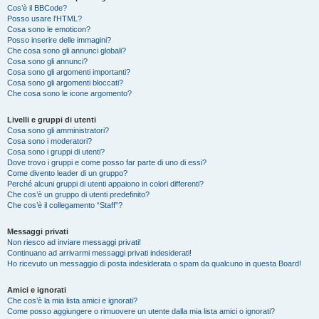
Cos’è il BBCode?
Posso usare l’HTML?
Cosa sono le emoticon?
Posso inserire delle immagini?
Che cosa sono gli annunci globali?
Cosa sono gli annunci?
Cosa sono gli argomenti importanti?
Cosa sono gli argomenti bloccati?
Che cosa sono le icone argomento?
Livelli e gruppi di utenti
Cosa sono gli amministratori?
Cosa sono i moderatori?
Cosa sono i gruppi di utenti?
Dove trovo i gruppi e come posso far parte di uno di essi?
Come divento leader di un gruppo?
Perché alcuni gruppi di utenti appaiono in colori differenti?
Che cos’è un gruppo di utenti predefinito?
Che cos’è il collegamento “Staff”?
Messaggi privati
Non riesco ad inviare messaggi privati!
Continuano ad arrivarmi messaggi privati indesiderati!
Ho ricevuto un messaggio di posta indesiderata o spam da qualcuno in questa Board!
Amici e ignorati
Che cos’è la mia lista amici e ignorati?
Come posso aggiungere o rimuovere un utente dalla mia lista amici o ignorati?