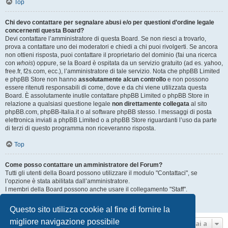
Top
Chi devo contattare per segnalare abusi e/o per questioni d’ordine legale
concernenti questa Board?
Devi contattare l’amministratore di questa Board. Se non riesci a trovarlo,
prova a contattare uno dei moderatori e chiedi a chi puoi rivolgerti. Se ancora
non ottieni risposta, puoi contattare il proprietario del dominio (fai una ricerca
con
whois
) oppure, se la Board è ospitata da un servizio gratuito (ad es. yahoo,
free.fr, f2s.com, ecc.), l’amministratore di tale servizio. Nota che phpBB Limited
e phpBB Store non hanno
assolutamente alcun controllo
e non possono
essere ritenuti responsabili di come, dove e da chi viene utilizzata questa
Board. È assolutamente inutile contattare phpBB Limited o phpBB Store in
relazione a qualsiasi questione legale
non direttamente collegata
al sito
phpBB.com, phpBB-Italia.it o al software phpBB stesso. I messaggi di posta
elettronica inviati a phpBB Limited o a phpBB Store riguardanti l’uso da parte
di terzi di questo programma non riceveranno risposta.
Top
Come posso contattare un amministratore del Forum?
Tutti gli utenti della Board possono utilizzare il modulo "Contattaci", se
l’opzione è stata abilitata dall’amministratore.
I membri della Board possono anche usare il collegamento "Staff".
Top
Questo sito utilizza cookie al fine di fornire la
migliore navigazione possibile
Vai a