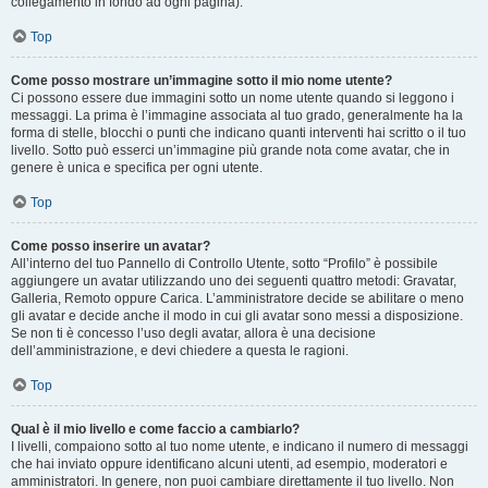
collegamento in fondo ad ogni pagina).
Top
Come posso mostrare un’immagine sotto il mio nome utente?
Ci possono essere due immagini sotto un nome utente quando si leggono i
messaggi. La prima è l’immagine associata al tuo grado, generalmente ha la
forma di stelle, blocchi o punti che indicano quanti interventi hai scritto o il tuo
livello. Sotto può esserci un’immagine più grande nota come avatar, che in
genere è unica e specifica per ogni utente.
Top
Come posso inserire un avatar?
All’interno del tuo Pannello di Controllo Utente, sotto “Profilo” è possibile
aggiungere un avatar utilizzando uno dei seguenti quattro metodi: Gravatar,
Galleria, Remoto oppure Carica. L’amministratore decide se abilitare o meno
gli avatar e decide anche il modo in cui gli avatar sono messi a disposizione.
Se non ti è concesso l’uso degli avatar, allora è una decisione
dell’amministrazione, e devi chiedere a questa le ragioni.
Top
Qual è il mio livello e come faccio a cambiarlo?
I livelli, compaiono sotto al tuo nome utente, e indicano il numero di messaggi
che hai inviato oppure identificano alcuni utenti, ad esempio, moderatori e
amministratori. In genere, non puoi cambiare direttamente il tuo livello. Non