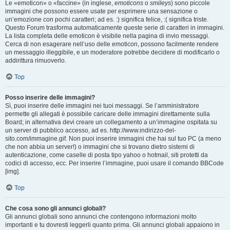
Le «emoticon» o «faccine» (in inglese,
emoticons
o
smileys
) sono piccole
immagini che possono essere usate per esprimere una sensazione o
un’emozione con pochi caratteri; ad es. :) significa felice, :( significa triste.
Questo Forum trasforma automaticamente queste serie di caratteri in immagini.
La lista completa delle emoticon è visibile nella pagina di invio messaggi.
Cerca di non esagerare nell’uso delle emoticon, possono facilmente rendere
un messaggio illeggibile, e un moderatore potrebbe decidere di modificarlo o
addirittura rimuoverlo.
Top
Posso inserire delle immagini?
Sì, puoi inserire delle immagini nei tuoi messaggi. Se l’amministratore
permette gli allegati è possibile caricare delle immagini direttamente sulla
Board; in alternativa devi creare un collegamento a un’immagine ospitata su
un server di pubblico accesso, ad es. http://www.indirizzo-del-
sito.com/immagine.gif. Non puoi inserire immagini che hai sul tuo PC (a meno
che non abbia un server!) o immagini che si trovano dietro sistemi di
autenticazione, come caselle di posta tipo yahoo o hotmail, siti protetti da
codici di accesso, ecc. Per inserire l’immagine, puoi usare il comando BBCode
[img].
Top
Che cosa sono gli annunci globali?
Gli annunci globali sono annunci che contengono informazioni molto
importanti e tu dovresti leggerli quanto prima. Gli annunci globali appaiono in