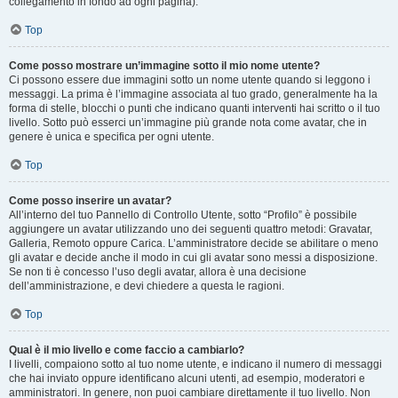
collegamento in fondo ad ogni pagina).
Top
Come posso mostrare un’immagine sotto il mio nome utente?
Ci possono essere due immagini sotto un nome utente quando si leggono i
messaggi. La prima è l’immagine associata al tuo grado, generalmente ha la
forma di stelle, blocchi o punti che indicano quanti interventi hai scritto o il tuo
livello. Sotto può esserci un’immagine più grande nota come avatar, che in
genere è unica e specifica per ogni utente.
Top
Come posso inserire un avatar?
All’interno del tuo Pannello di Controllo Utente, sotto “Profilo” è possibile
aggiungere un avatar utilizzando uno dei seguenti quattro metodi: Gravatar,
Galleria, Remoto oppure Carica. L’amministratore decide se abilitare o meno
gli avatar e decide anche il modo in cui gli avatar sono messi a disposizione.
Se non ti è concesso l’uso degli avatar, allora è una decisione
dell’amministrazione, e devi chiedere a questa le ragioni.
Top
Qual è il mio livello e come faccio a cambiarlo?
I livelli, compaiono sotto al tuo nome utente, e indicano il numero di messaggi
che hai inviato oppure identificano alcuni utenti, ad esempio, moderatori e
amministratori. In genere, non puoi cambiare direttamente il tuo livello. Non