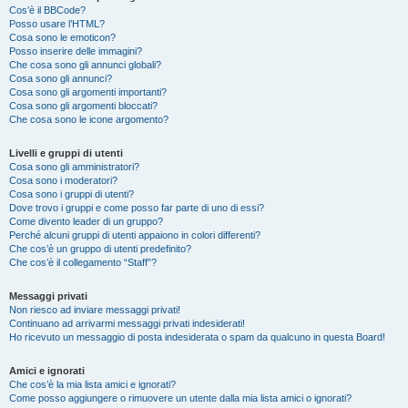
Cos’è il BBCode?
Posso usare l’HTML?
Cosa sono le emoticon?
Posso inserire delle immagini?
Che cosa sono gli annunci globali?
Cosa sono gli annunci?
Cosa sono gli argomenti importanti?
Cosa sono gli argomenti bloccati?
Che cosa sono le icone argomento?
Livelli e gruppi di utenti
Cosa sono gli amministratori?
Cosa sono i moderatori?
Cosa sono i gruppi di utenti?
Dove trovo i gruppi e come posso far parte di uno di essi?
Come divento leader di un gruppo?
Perché alcuni gruppi di utenti appaiono in colori differenti?
Che cos’è un gruppo di utenti predefinito?
Che cos’è il collegamento “Staff”?
Messaggi privati
Non riesco ad inviare messaggi privati!
Continuano ad arrivarmi messaggi privati indesiderati!
Ho ricevuto un messaggio di posta indesiderata o spam da qualcuno in questa Board!
Amici e ignorati
Che cos’è la mia lista amici e ignorati?
Come posso aggiungere o rimuovere un utente dalla mia lista amici o ignorati?