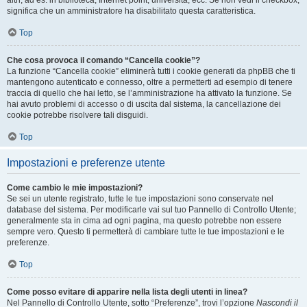
altri, ad es. in biblioteca, Internet point, università, ecc. Se non vedi il checkbox,
significa che un amministratore ha disabilitato questa caratteristica.
Top
Che cosa provoca il comando “Cancella cookie”?
La funzione “Cancella cookie” eliminerà tutti i cookie generati da phpBB che ti
mantengono autenticato e connesso, oltre a permetterti ad esempio di tenere
traccia di quello che hai letto, se l’amministrazione ha attivato la funzione. Se
hai avuto problemi di accesso o di uscita dal sistema, la cancellazione dei
cookie potrebbe risolvere tali disguidi.
Top
Impostazioni e preferenze utente
Come cambio le mie impostazioni?
Se sei un utente registrato, tutte le tue impostazioni sono conservate nel
database del sistema. Per modificarle vai sul tuo Pannello di Controllo Utente;
generalmente sta in cima ad ogni pagina, ma questo potrebbe non essere
sempre vero. Questo ti permetterà di cambiare tutte le tue impostazioni e le
preferenze.
Top
Come posso evitare di apparire nella lista degli utenti in linea?
Nel Pannello di Controllo Utente, sotto “Preferenze”, trovi l’opzione
Nascondi il