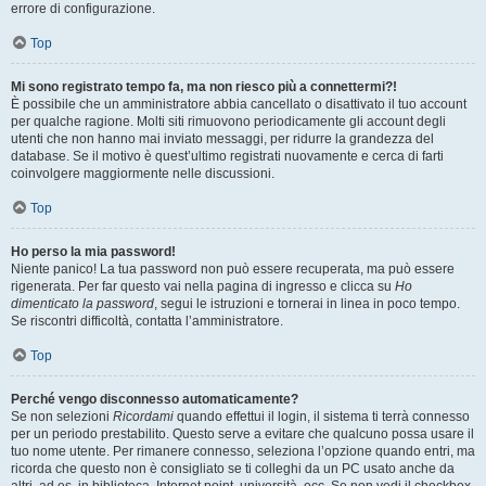
errore di configurazione.
Top
Mi sono registrato tempo fa, ma non riesco più a connettermi?!
È possibile che un amministratore abbia cancellato o disattivato il tuo account
per qualche ragione. Molti siti rimuovono periodicamente gli account degli
utenti che non hanno mai inviato messaggi, per ridurre la grandezza del
database. Se il motivo è quest’ultimo registrati nuovamente e cerca di farti
coinvolgere maggiormente nelle discussioni.
Top
Ho perso la mia password!
Niente panico! La tua password non può essere recuperata, ma può essere
rigenerata. Per far questo vai nella pagina di ingresso e clicca su
Ho
dimenticato la password
, segui le istruzioni e tornerai in linea in poco tempo.
Se riscontri difficoltà, contatta l’amministratore.
Top
Perché vengo disconnesso automaticamente?
Se non selezioni
Ricordami
quando effettui il login, il sistema ti terrà connesso
per un periodo prestabilito. Questo serve a evitare che qualcuno possa usare il
tuo nome utente. Per rimanere connesso, seleziona l’opzione quando entri, ma
ricorda che questo non è consigliato se ti colleghi da un PC usato anche da