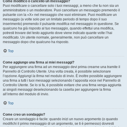
Come modifico o cancello un messaggio?
Puoi modificare o cancellare solo i tuoi messaggi, a meno che tu non sia un
amministratore o un moderatore. Puoi cancellare un messaggio premendo il
pulsante con la «X» nel messaggio che vuoi eliminare. Puoi modificare un
messaggio (a volte solo per un limitato periodo di tempo dopo il suo
inserimento) premendo il pulsante
modifica
nel messaggio in questione. Se
qualcuno ha già risposto al tuo messaggio, quando effettui una modifica,
potresti trovare del testo aggiunto dove viene indicato quante volte l’hai
modificato. Un utente normale, generalmente, non può cancellare un
messaggio dopo che qualcuno ha risposto.
Top
Come aggiungo una firma ai miei messaggi?
Per aggiungere una firma ad un messaggio devi prima crearne una tramite il
Pannello di Controllo Utente. Una volta creata, è possibile selezionare
l’opzione
Aggiungi la firma
nel modulo di invio. È inoltre possibile aggiungere
una firma a tutti i tuoi messaggi selezionando l’apposita voce nel Pannello di
Controllo Utente. Se lo si fa, è possibile evitare che una firma venga aggiunta
ai singoli messaggi deselezionando la casella per aggiungere la firma
all’interno del modulo di invio.
Top
Come creo un sondaggio?
Creare un sondaggio è facile: quando inizi un nuovo argomento (o quando
modifichi il primo messaggio di un argomento, se ti è permesso) dovresti