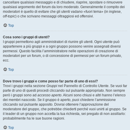
cancellare qualsiasi messaggio e di chiudere, riaprire, spostare o rimuovere
qualsiasi argomento del forum da loro moderato. Generalmente il compito dei
moderatori è quello di evitare che gli utenti vadano «fuori tema» (in inglese,
off-topic
) o che scrivano messaggi oltraggiosi ed offensivi.
Top
Cosa sono i gruppi di utenti?
I gruppi permettono agli amministratori di riunire gli utenti. Ogni utente può
appartenere a più gruppi e a ogni gruppo possono venire assegnati diversi
permessi. Questo facilita l’amministratore nelle operazioni di creazione di
moderatori per un forum, o di concessione di permessi per un forum privato,
ecc.
Top
Dove trovo i gruppi e come posso far parte di uno di essi?
Trovi i gruppi nella sezione
Gruppi
nel Pannello di Controllo Utente. Se vuoi far
parte di uno di questi procedi cliccando sul pulsante appropriato. Non sempre
però i gruppi sono ad
accesso aperto
. Alcuni sono chiusi e altri hanno l’elenco
dei membri nascosto. Se il gruppo è aperto, puoi chiedere l’ammissione
cliccando sul pulsante apposito. Dovrai ottenere l’approvazione del
moderatore del gruppo, che potrebbe chiederti perché vuoi unirti al gruppo. Se
il leader di un gruppo non accetta la tua richiesta, sei pregato di non assillarlo:
probabilmente ha le sue buone ragioni.
Top