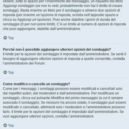
vedere, sotto lo spazio per l’inserimento del messaggio, un riquadro dal titolo
Aggiungi sondaggio
(se non lo vedi, probabilmente non hai il diritto di creare
sondaggi). Basta inserire un titolo per il sondaggio e almeno due opzioni di
risposta (per inserire un’opzione di risposta, scrivila nell’apposito spazio e
clicca su
Aggiungi un’opzione
). Puoi anche stabilire i giorni di durata del
sondaggio (0 per non porre limiti). C’è un limite al numero di opzioni di risposta
che puoi aggiungere, stabilito dall’amministratore.
Top
Perché non è possibile aggiungere ulteriori opzioni del sondaggio?
Il limite per le opzioni del sondaggio è impostato dall’amministratore. Se senti il
bisogno di aggiungere ulteriori opzioni di risposta a quelle consentite, contatta
l’amministratore del Forum.
Top
Come modifico o cancello un sondaggio?
Come per i messaggi, i sondaggi possono essere modificati e cancellati solo
dai rispettivi autori, dai moderatori e dall’amministratore. Per modificare un
sondaggio, clicca sul pulsante
Modifica
del primo messaggio (a cui è sempre
associato il sondaggio). Se nessuno ha ancora votato, il sondaggio può essere
modificato o cancellato, altrimenti solo i moderatori e l’amministratore possono
farlo. Il limite per le opzioni del sondaggio è impostato dall’amministratore. Se
vuoi aggiungere ulteriori opzioni, contatta l’amministratore.
Top