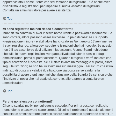
oppure vietato il nome utente che stai tentando di registrare. Può anche aver
disabilitato le registrazioni per impedire ai nuovi visitatori di registrarsi.
Contatta un amministratore per avere assistenza.
Top
Mi sono registrato ma non riesco a connettermi!
Innanzitutto controlla di aver inserito nome utente e password esattamente. Se
sono corretti, allora possono esser successe un paio di cose: se il supporto
«registrazione minore» è abilitato e hai cliccato su
Ho meno di 13 anni
mentre
ti stavi registrando, allora devi seguire le istruzioni che hai ricevuto. Se questo
non è il tuo caso, forse devi attivare il tuo account. Alcune Board richiedono
che tutte le nuove registrazioni vengano attivate dall’utente stesso o dagli
amministratori, prima di poter accedere. Quando ti registri ti verrà indicato che
tipo di attivazione è richiesta. Se ti è stato inviato un messaggio di posta, allora
segui le istruzioni; se non hai ricevuto nessun messaggio... sei sicuro che il tuo
indirizzo di posta sia valido? (L’attivazione via posta serve a ridurre la
possibilità di avere utenti anonimi che abusano della Board.) Se sei sicuro che
l’indirizzo di posta che hai usato sia corretto, allora prova a contattare un
amministratore.
Top
Perché non riesco a connettermi?
Ci sono svariati motivi per cui questo succede. Per prima cosa controlla che
nome utente e password siano corretti. Di solito il problema è questo, altrimenti
contatta un amministratore: potresti essere stato bannato o potrebbe esserci un