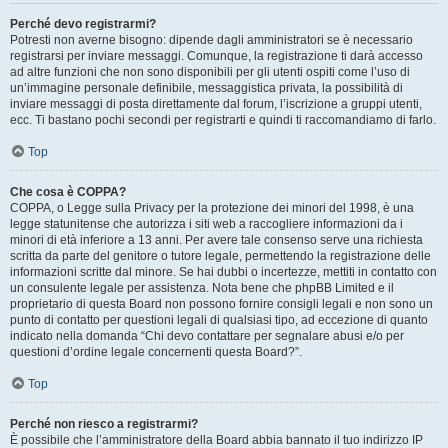
Perché devo registrarmi?
Potresti non averne bisogno: dipende dagli amministratori se è necessario
registrarsi per inviare messaggi. Comunque, la registrazione ti darà accesso
ad altre funzioni che non sono disponibili per gli utenti ospiti come l’uso di
un’immagine personale definibile, messaggistica privata, la possibilità di
inviare messaggi di posta direttamente dal forum, l’iscrizione a gruppi utenti,
ecc. Ti bastano pochi secondi per registrarti e quindi ti raccomandiamo di farlo.
Top
Che cosa è COPPA?
COPPA, o Legge sulla Privacy per la protezione dei minori del 1998, è una
legge statunitense che autorizza i siti web a raccogliere informazioni da i
minori di età inferiore a 13 anni. Per avere tale consenso serve una richiesta
scritta da parte del genitore o tutore legale, permettendo la registrazione delle
informazioni scritte dal minore. Se hai dubbi o incertezze, mettiti in contatto con
un consulente legale per assistenza. Nota bene che phpBB Limited e il
proprietario di questa Board non possono fornire consigli legali e non sono un
punto di contatto per questioni legali di qualsiasi tipo, ad eccezione di quanto
indicato nella domanda “Chi devo contattare per segnalare abusi e/o per
questioni d’ordine legale concernenti questa Board?”.
Top
Perché non riesco a registrarmi?
È possibile che l’amministratore della Board abbia bannato il tuo indirizzo IP