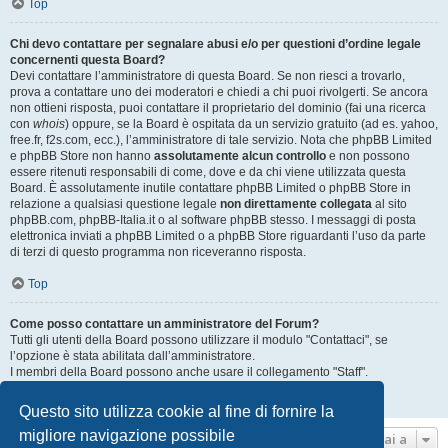
Top
Chi devo contattare per segnalare abusi e/o per questioni d’ordine legale
concernenti questa Board?
Devi contattare l’amministratore di questa Board. Se non riesci a trovarlo,
prova a contattare uno dei moderatori e chiedi a chi puoi rivolgerti. Se ancora
non ottieni risposta, puoi contattare il proprietario del dominio (fai una ricerca
con
whois
) oppure, se la Board è ospitata da un servizio gratuito (ad es. yahoo,
free.fr, f2s.com, ecc.), l’amministratore di tale servizio. Nota che phpBB Limited
e phpBB Store non hanno
assolutamente alcun controllo
e non possono
essere ritenuti responsabili di come, dove e da chi viene utilizzata questa
Board. È assolutamente inutile contattare phpBB Limited o phpBB Store in
relazione a qualsiasi questione legale
non direttamente collegata
al sito
phpBB.com, phpBB-Italia.it o al software phpBB stesso. I messaggi di posta
elettronica inviati a phpBB Limited o a phpBB Store riguardanti l’uso da parte
di terzi di questo programma non riceveranno risposta.
Top
Come posso contattare un amministratore del Forum?
Tutti gli utenti della Board possono utilizzare il modulo "Contattaci", se
l’opzione è stata abilitata dall’amministratore.
I membri della Board possono anche usare il collegamento "Staff".
Top
Questo sito utilizza cookie al fine di fornire la
migliore navigazione possibile
Vai a