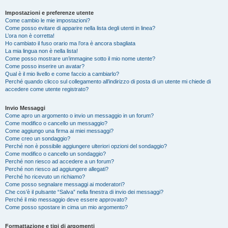
Impostazioni e preferenze utente
Come cambio le mie impostazioni?
Come posso evitare di apparire nella lista degli utenti in linea?
L’ora non è corretta!
Ho cambiato il fuso orario ma l’ora è ancora sbagliata
La mia lingua non è nella lista!
Come posso mostrare un’immagine sotto il mio nome utente?
Come posso inserire un avatar?
Qual è il mio livello e come faccio a cambiarlo?
Perché quando clicco sul collegamento all’indirizzo di posta di un utente mi chiede di
accedere come utente registrato?
Invio Messaggi
Come apro un argomento o invio un messaggio in un forum?
Come modifico o cancello un messaggio?
Come aggiungo una firma ai miei messaggi?
Come creo un sondaggio?
Perché non è possibile aggiungere ulteriori opzioni del sondaggio?
Come modifico o cancello un sondaggio?
Perché non riesco ad accedere a un forum?
Perché non riesco ad aggiungere allegati?
Perché ho ricevuto un richiamo?
Come posso segnalare messaggi ai moderatori?
Che cos’è il pulsante “Salva” nella finestra di invio dei messaggi?
Perché il mio messaggio deve essere approvato?
Come posso spostare in cima un mio argomento?
Formattazione e tipi di argomenti